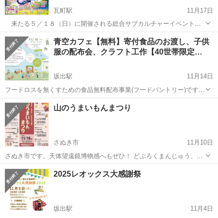
瓦町駅
11月17日
来たる５／１８（日）に開催される総合サブカルチャーイベント
「ときこす」にて、今回もボードゲームスペースを設けさせていただ
香川
高松市
瓦町駅
地域/お祭り
会場
青空カフェ【無料】寄付食品のお渡し、子供
き、参加します。 ボードゲームに参加する際には参加料は必要あり
服の配布会、クラフト工作【40世帯限定…
ませんが、区画内でのイベントのため、...
坂出駅
11月14日
フードロスを無くすための食品無料配布事業(フードパントリー)です。
今回はクラフト工作を開催します。 寄付食品のお渡しはクリームシチ
香川
坂出市
坂出駅
地域/お祭り
山のうまいもんまつり
ュー、お菓子、寄付食品、柔軟剤等【40世帯限定】となります。 開催
日は11/1...
さぬき市
11月10日
さぬき市です。天体望遠鏡博物感へもぜひ！ どぶろくまんじゅう、お
いしかったです。 https://www.telescope-museum.com/post-17630/
香川
さぬき市
地域/お祭り
まつり
2025レオックス大感謝祭
坂出駅
11月4日