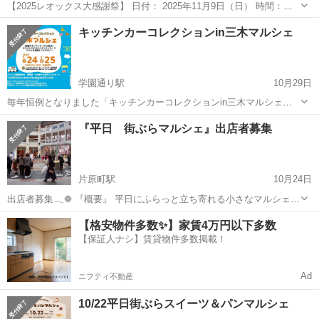
【2025レオックス大感謝祭】 日付： 2025年11月9日（日） 時間：
10:00 ～ 15:00 場所： 株式会社レオックス（坂出市林田町540-1） 入
香川
坂出市
坂出駅
地域/お祭り
感謝祭
キッチンカーコレクションin三木マルシェ
場： 無料 ☂ 雨天決行（荒天時は中止の可能性...
学園通り駅
10月29日
毎年恒例となりました「キッチンカーコレクションin三木マルシェ」
では、キッチンカーをはじめ、各種出店者様を募集開始いたしまし
香川
木田郡
学園通り駅
地域/お祭り
キッチンカー
『平日 街ぶらマルシェ』出店者募集
た！ 県内では最も歴史のあるキッチンカーイベントです。 キッチンカ
ーをメインに、ハンドメイドやワ...
片原町駅
10月24日
出店者募集𓂃❁ 『概要』 平日にふらっと立ち寄れる小さなマルシェを
開催します。 毎月2回定期的に開催しております。 フード、ワークシ
香川
高松市
片原町駅
地域/お祭り
マルシェ
【格安物件多数✨】家賃4万円以下多数
ョップ、雑貨、アパレル、物販、リラクゼーション、占いなど。 ※現
【保証人ナシ】賃貸物件多数掲載！
地調理のフードは不可...
Ad
ニフティ不動産
10/22平日街ぶらスイーツ＆パンマルシェ