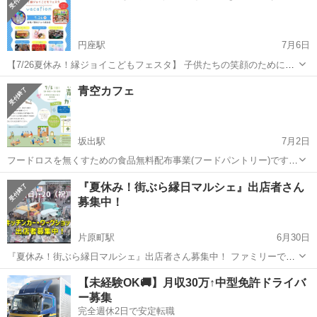
円座駅
7月6日
【7/26夏休み！縁ジョイこどもフェスタ】 子供たちの笑顔のために、
毎日忙しくなかなか一緒に遊べないパパママに 親子のコミュニケーシ
香川
高松市
円座駅
地域/お祭り
こども
青空カフェ
ョンの場を提供したくて定期的に『縁ジョイ』を開催しています。 み
んなが笑顔になれる！ ワ...
坂出駅
7月2日
フードロスを無くすための食品無料配布事業(フードパントリー)です。
おかげさまで3周年を迎えました。いつもありがとうございます。 今
香川
坂出市
坂出駅
地域/お祭り
フードロス
『夏休み！街ぶら縁日マルシェ』出店者さん
回はプールを開催します。ご利用の方は水着をお忘れなく。 寄付食品
募集中！
のお渡しはスタ...
片原町駅
6月30日
『夏休み！街ぶら縁日マルシェ』出店者さん募集中！ ファミリーで街
ぶらを楽しめるイベントを『高松丸亀町壱番街ドーム広場』にて開催
香川
高松市
片原町駅
地域/お祭り
縁日
【未経験OK🚚】月収30万↑中型免許ドライバ
します。 一緒に盛り上げて下さい。 7/19(日)・7/20(祝)11:00-14:30 出
ー募集
店...
完全週休2日で安定転職