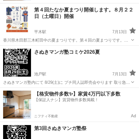
第４回たなか夏まつり開催します。８月２２
日（土曜日）開催
平木駅
7月13日
香川県木田郡三木町田中の夏まつりです。第４回の夏まつりです。カ
ラオケ、獅子蓮、出店が５０店。皆さんのお越しをお待ちしておりま
香川
木田郡
平木駅
地域/お祭り
まつり
さぬきマンガ塾コミケ2026夏
す。
池戸駅
7月13日
さぬきマンガ塾内にて 8/29(土)に プチ同人誌即売会やります 取り急
ぎ、作品募集中〜 塾生以外も参加OK♫ てきとーにやります マンガ、
香川
高松市
池戸駅
地域/お祭り
マンガ
【格安物件多数✨】家賃4万円以下多数
イラスト、ポストカード バッジ、キーホルダー、ゲーム など販売予定
【保証人ナシ】賃貸物件多数掲載！
近くの十...
Ad
ニフティ不動産
第3回さぬきマンガ塾祭