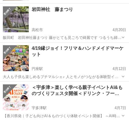
岩田神社 藤まつり
高松市
4月20日
飯田町 岩田神社藤まつり 藤がとても見ごろで綺麗です つるうち婦人
会が4/20(月)21(火)に11〜14時 緑茶サービスをします ゆっくりお茶を
香川
高松市
地域/お祭り
お茶
4/19縁ジョイ！フリマ＆ハンドメイドマーケ
飲みながら お花を堪能して ください
ット
円座駅
4月12日
大人も子供も楽しめるプチマルシェ♪ 人とモノがつながる体験型イベ
ント 『4/19縁ジョイ！フリマ＆ハンドメイドマーケット』 ハンドメイ
香川
高松市
円座駅
地域/お祭り
会場
＜宇多津＞楽しく学べる親子イベントAI&も
ド作品の販売、縁日体験、ふれあい型水族館、フリーマーケットに加
のづくりフェスタ開催＜ドリンク・フー…
え、子どもたち同士の交流を...
宇多津駅
4月7日
【香川県発｜子ども向けAI＆ものづくり体験イベント開催】 ～AI時代
を生きる力を、遊びながら育む～ 香川県内の若手クリエイターが集結
香川
綾歌郡
宇多津駅
地域/お祭り
クリエイター
し、子どもたちがAIやデジタル技術に触れられる体験型イベント「AI