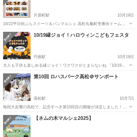
片原町駅
10月19日
10/22平日街ぶらスイーツ＆パンマルシェ 高松丸亀町壱番街ドーム広
場で開催しまぁ〜す🥐 人気のパン屋さんが大集合！ 水曜日は街ぶらし
香川
高松市
片原町駅
地域/お祭り
スイーツ
10/19縁ジョイ！ハロウィンこどもフェスタ
ましょ٩(^‿^)۶ パンだけじゃないよ〜 美味しいお弁当もあるよ 癒しブ
ースではヘ...
円座駅
10月19日
大人も子供も楽しめる縁ジョイ！ワクワクがとまらないね 『10/19縁
ジョイ！ハロウィンこどもフェスタ』が開催されます。 10月はハロウ
香川
高松市
円座駅
地域/お祭り
こども
第10回 ロハスパーク高松＠サンポート
ィンですね！ 縁ジョイ恒例のコスプレで来場してくれた子供たちには
お菓子のプレゼント今年も...
高松駅
10月7日
毎回大反響の高松で、記念すべき第10回目の開催が決定しました！！
今回から会場を移し、新しくアリーナが出来たサンポートでの開催で
香川
高松市
高松駅
地域/お祭り
ロハス
【ネムの木マルシェ2025】
す！ 回数を重ね、高松市の方にかなり認知して頂いております。 今回
も多くの来場者が見込...