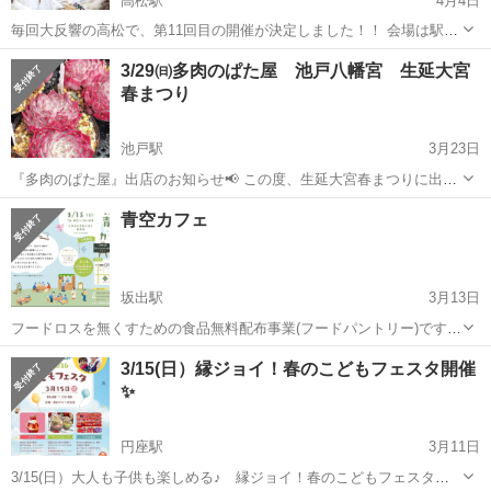
高松駅
4月4日
毎回大反響の高松で、第11回目の開催が決定しました！！ 会場は駅か
らも近く、前回も非常に多くの方にご来場いただいたサンポートでの
香川
高松市
高松駅
地域/お祭り
ロハス
3/29㈰多肉のぱた屋 池戸八幡宮 生延大宮
開催です！ 回数を重ね、高松市の方にかなり認知して頂いておりま
春まつり
す。 今回も多くの来場者...
池戸駅
3月23日
『多肉のぱた屋』出店のお知らせ📢 この度、生延大宮春まつりに出店
することになりました 桜も咲き始め お花見がてら遊びにいらしてくだ
香川
木田郡
池戸駅
地域/お祭り
多肉
青空カフェ
さい 🌸参加イベント名：生延大宮春まつり 🌸日時：3/29㈰9:00〜
16:30 🌸場所...
坂出駅
3月13日
フードロスを無くすための食品無料配布事業(フードパントリー)です。
おかげさまで3周年を迎えました。いつもありがとうございます。 今
香川
坂出市
坂出駅
地域/お祭り
フードロス
3/15(日）縁ジョイ！春のこどもフェスタ開催
回は3周年記念でオリジナルパフェ作りを開催します。 寄付食品のお
✨
渡しは美酢（ミ...
円座駅
3月11日
3/15(日）大人も子供も楽しめる♪ 縁ジョイ！春のこどもフェスタ