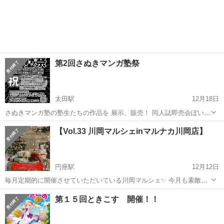
第2回さぬきマンガ塾祭
太田駅
12月18日
さぬきマンガ塾の塾生たちの作品を 展示、販売！ 同人誌即売会ぽいか
んじのイベントです。 2026年1月4日(日) TSUTAYAサンシャイン通り
香川
高松市
太田駅
地域/お祭り
マンガ
【Vol.33 川岡マルシェinマルナカ川岡店】
店 13:00〜17:00 チラシにお得なクーポンついてます！ お待ちし...
円座駅
12月12日
毎月定期的に開催させていただいている川岡マルシェ✨️ 今月も素敵な
出店者さんが集まりました🎶 【Vol.33 川岡マルシェinマルナカ川岡
香川
高松市
円座駅
地域/お祭り
マルシェ
第１５回ときこす 開催！！
店】 12/21(日) 10:00～16:00 マルナカ川岡店駐車場にて 高松市川
部...