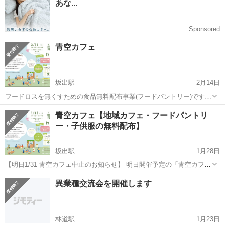
ン、占いなど。 ※現地...
青空カフェ
坂出駅
2月14日
フードロスを無くすための食品無料配布事業(フードパントリー)です。
今回はバレンタイン企画を開催します。 寄付食品のお渡しはクリーム
香川
坂出市
坂出駅
地域/お祭り
フードロス
青空カフェ【地域カフェ・フードパントリ
シチュー、お菓子、寄付食品、柔軟剤等【40世帯限定】となります。
ー・子供服の無料配布】
開催日は2/...
坂出駅
1月28日
【明日1/31 青空カフェ中止のお知らせ】 明日開催予定の「青空カフ
ェ」は、主催者の体調不良のため中止とさせていただきます。直前の
香川
坂出市
坂出駅
地域/お祭り
パントリー
異業種交流会を開催します
ご案内となり、参加予定の皆様には心よりお詫び申し上げます。 ​な
お、振替開催を 2月8日（日）...
林道駅
1月23日