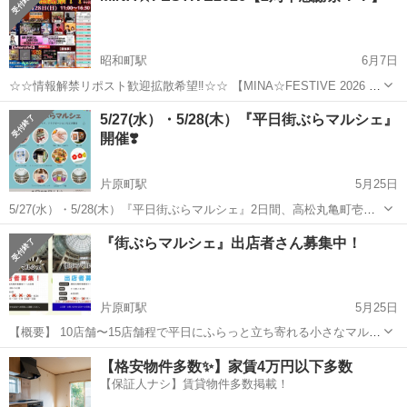
昭和町駅
6月7日
☆☆情報解禁リポスト歓迎拡散希望‼️☆☆ 【MINA☆FESTIVE 2026 2
周年感謝祭💐】 皆様のおかげでMINA☆FESTIVEは2周年を 迎えるこ
香川
高松市
昭和町駅
地域/お祭り
感謝祭
5/27(水）・5/28(木）『平日街ぶらマルシェ』
とができました‼️🙇‍♂️ 音楽・パフォーマンス・マルシェなど盛り...
開催❣️
片原町駅
5月25日
5/27(水）・5/28(木）『平日街ぶらマルシェ』2日間、高松丸亀町壱番
街ドーム広場にて開催します✨ 素敵なハンドメイド作家さんが集結
香川
高松市
片原町駅
地域/お祭り
マルシェ
『街ぶらマルシェ』出店者さん募集中！
し、世界に一つだけの作品を販売します。 27日は… 布小物やアクセサ
リー、チョークア...
片原町駅
5月25日
【概要】 10店舗〜15店舗程で平日にふらっと立ち寄れる小さなマルシ
ェを開催しております。 毎月4回〜5回定期的に開催。 フード、ワーク
香川
高松市
片原町駅
地域/お祭り
マルシェ
【格安物件多数✨】家賃4万円以下多数
ショップ、雑貨、ハンドメイド、アパレル、物販、リラクゼーショ
【保証人ナシ】賃貸物件多数掲載！
ン、占いなどなんでもO...