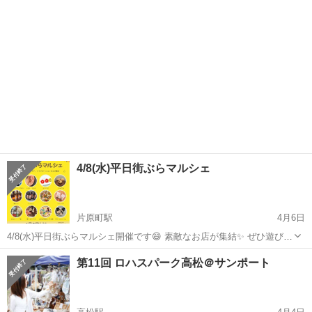
＆ものづくりフェス...
4/8(水)平日街ぶらマルシェ
片原町駅
4月6日
4/8(水)平日街ぶらマルシェ開催です😄 素敵なお店が集結✨ ぜひ遊びに
来て下さいね〜 お店紹介をします 【A.muffin/えーどっとまふぃん】
香川
高松市
片原町駅
地域/お祭り
マルシェ
第11回 ロハスパーク高松＠サンポート
マフィン、シフォン、焼き菓子 【楓Bless （カエデブレス）】 オル...