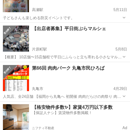
高瀬駅
5月11日
子どもさんも楽しめる防災イベントです。
香川
高松市
高瀬駅
地域/お祭り
子ども
【出店者募集】平日街ぶらマルシェ
片原町駅
5月8日
【概要】 10店舗〜15店舗程で平日にふらっと立ち寄れる小さなマルシ
ェを開催しております。 毎月4回〜5回定期的に開催。 フード、ワーク
香川
高松市
片原町駅
地域/お祭り
マルシェ
第66回 肉肉パーク 丸亀市民ひろば
ショップ、雑貨、ハンドメイド、アパレル、物販、リラクゼーショ
ン、占いなどなんでもO...
丸亀市
4月29日
人気店、全24店舗 【福岡から丸亀へ 初開催 肉肉だらけの肉祭り 肉肉
パーク 丸亀市民ひろば】 みんな大好き、お肉人気店が大集合！ 各店
香川
丸亀市
地域/お祭り
【格安物件多数✨】家賃4万円以下多数
ご自慢のお肉料理を提供。 中には肉肉パーク限定メニューも。 【開
【保証人ナシ】賃貸物件多数掲載！
催...
Ad
ニフティ不動産