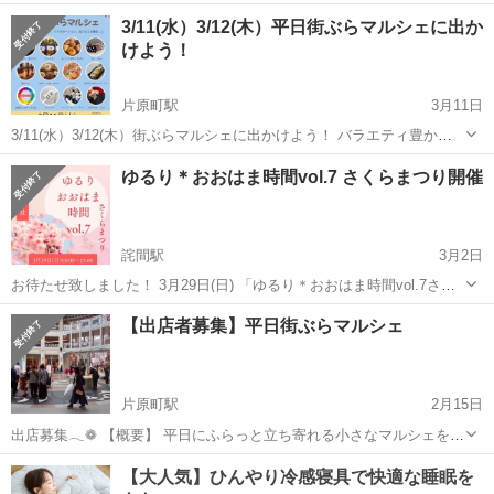
家族でenjoy！親子で笑顔になれるコミュニケーションの場♪ 暖かい陽
香川
高松市
円座駅
地域/お祭り
こども
3/11(水）3/12(木）平日街ぶらマルシェに出か
気に誘われて、家族みんなでお出かけしませんか。 目玉はこども縁
けよう！
日！射的やわなげに金...
片原町駅
3月11日
3/11(水）3/12(木）街ぶらマルシェに出かけよう！ バラエティ豊かな
お弁当や魚介のお惣菜、グルテンフリー&プラントベースの米粉おから
香川
高松市
片原町駅
地域/お祭り
マルシェ
ゆるり＊おおはま時間vol.7 さくらまつり開催
マフィンなどの焼き菓子、美味しいグルメがいっぱい♪ お昼のランチ
やおやつは街ぶらし...
詫間駅
3月2日
お待たせ致しました！ 3月29日(日) 「ゆるり＊おおはま時間vol.7さく
らまつり」開催します🎶 ❁.｡.:*:.｡.✽.｡.:*:.｡.❁.｡.: 日時＊3月29日
香川
三豊市
詫間駅
地域/お祭り
まつり
【出店者募集】平日街ぶらマルシェ
(日)10時〜15時 会場＊船越八幡神社境内 ...
片原町駅
2月15日
出店募集𓂃❁ 【概要】 平日にふらっと立ち寄れる小さなマルシェを開
催します。 毎月3回〜4回定期的に開催しております。 フード、ワーク
香川
高松市
片原町駅
地域/お祭り
マルシェ
ショップ、雑貨、ハンドメイド、アパレル、物販、リラクゼーショ