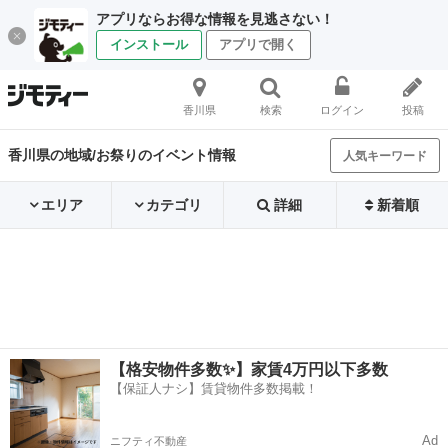
アプリならお得な情報を見逃さない！
インストール
アプリで開く
香川県
検索
ログイン
投稿
香川県の地域/お祭りのイベント情報
人気キーワード
エリア
カテゴリ
詳細
新着順
【格安物件多数✨】家賃4万円以下多数
【保証人ナシ】賃貸物件多数掲載！
Ad
ニフティ不動産