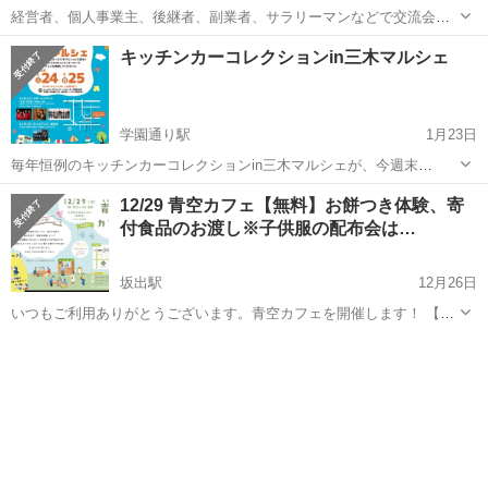
経営者、個人事業主、後継者、副業者、サラリーマンなどで交流会を
します。 ご縁をつなぎたい方、是非参加されませんか？ 日時：
香川
高松市
林道駅
地域/お祭り
会場
キッチンカーコレクションin三木マルシェ
2/21（土）18：30-会場、１９：００スタート 会費：初回の方のみ無
料、２回目以降の...
学園通り駅
1月23日
毎年恒例のキッチンカーコレクションin三木マルシェが、今週末
(1/24・25)に開催！ 県内外から多数のキッチンカーをはじめ、ハンド
香川
木田郡
学園通り駅
地域/お祭り
マルシェ
12/29 青空カフェ【無料】お餅つき体験、寄
メイドやワークショップもずらりと並びます。 またステージでは、地
付食品のお渡し※子供服の配布会は…
元アーティストの歌や演奏...
坂出駅
12月26日
いつもご利用ありがとうございます。青空カフェを開催します！ 【ご
案内】 フードロスを無くすための食品無料配布事業(フードパントリ
香川
坂出市
坂出駅
地域/お祭り
餅つき
ー)です。 オイシックス・ラ・大地株式会社等の主催する
【WeSupportFami...