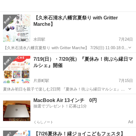
【久米石清水八幡宮夏祭り with Gritter
Marche】
水田駅
7月24日
【久米石清水八幡宮夏祭り with Gritter Marche】 7/26(日) 11:00-18:00
※マルシェは11:00～17:00 久米石清水八幡宮 神明殿 正面入口駐車場
香川
高松市
水田駅
地域/お祭り
夏祭り
7/19(日）・7/20(祝）『夏休み！街ぶら縁日マ
＆1Fロビー＆ロビー奥カフェにて 高松市...
ルシェ』開催
片原町駅
7月15日
夏休み初日を親子で楽しむ2日間 『夏休み！街ぶら縁日マルシェ』開
催 ～中心市街地に笑顔とにぎわいを。商店街で夏の思い出づくり～ 株
香川
高松市
片原町駅
地域/お祭り
縁日
MacBook Air 13インチ 0円
式会社funfun（香川県高松市）は、2026年7月19日（日）・20日（月・
抽選でプレゼント！応募は1分
祝）の2日...
Ad
くらしノート
【7/26夏休み！縁ジョイこどもフェスタ】