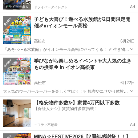
Ad
ドライバーダイレクト
子ども大喜び！遊べる水族館が2日間限定開
催🎉inイオンモール高松
高松市
6月24日
「あそべ〜る水族館」がイオンモール高松にやってくる！ ✔ 生き物に
さわれる！ ✔ 宝探しや体験イベントあり！ ✔ ワークショップも充
香川
高松市
地域/お祭り
子ども
学びながら楽しめるイベント✨大人気の生き
実！ “見るだけじゃない水族館”だから、 子どもも飽きずにしっかり楽
もの授業🐠 in イオン高松東
しめま...
高松市
6月22日
大人気のウーパールーパーを楽しく学ぼう！✨ 観察やエサやり体験を
通して、生きもののふしぎを体験できる参加型イベント開催！ クイズ
香川
高松市
地域/お祭り
イオン
【格安物件多数✨】家賃4万円以下多数
やSDGsのお話もあり、遊びながら学べる内容になっています♪ さら
【保証人ナシ】賃貸物件多数掲載！
に、コイン落とし...
Ad
ニフティ不動産
MINA☆FESTIVE2026【2周年感謝祭！！】