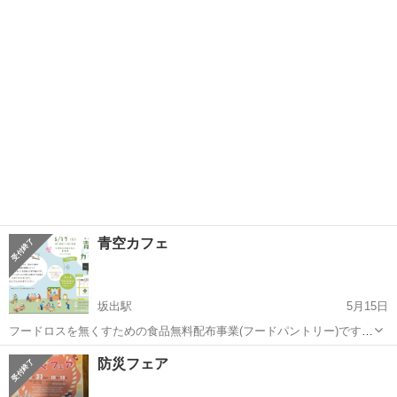
（Google map検索） 皆さんෆこんにちは🎶 上記日程にてペットマルシ
香川
綾歌郡
綾川（イオンモール綾川）駅
地域/お祭り
ェを開催致します🎪 ワークショップ ペットフード販売 小物雑貨販...
えんがわ
青空カフェ
坂出駅
5月15日
フードロスを無くすための食品無料配布事業(フードパントリー)です。
おかげさまで3周年を迎えました。いつもありがとうございます。 今
香川
坂出市
坂出駅
地域/お祭り
フードロス
防災フェア
回は初夏のかき氷作りを開催します。 寄付食品のお渡しはコスメ春夏
ギフトセット（...