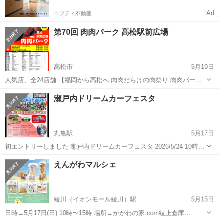
Ad
ニフティ不動産
第70回 肉肉パーク 高松駅前広場
高松市
5月19日
人気店、全24店舗 【福岡から高松へ 肉肉だらけの肉祭り 肉肉パーク
高松駅前広場】 みんな大好き、お肉人気店が大集合！ 各店ご自慢のお
香川
高松市
地域/お祭り
瀬戸内ドリームカーフェスタ
肉料理を提供。 中には肉肉パーク限定メニューも。 【開催日】6. ...
丸亀駅
5月17日
初エントリーしました 瀬戸内ドリームカーフェスタ 2026/5/24 10時〜
15時 香川県まんのう公園 小さなお子さん連れには 運転席、開放しま
香川
丸亀市
丸亀駅
地域/お祭り
ミニ四駆
えんがわマルシェ
す♪ 当日、ミニ四駆イベントや お子様抽選会や 色々とイベントあるみ
たい...
綾川（イオンモール綾川）駅
5月15日
日時→5月17日(日) 10時〜15時 場所→かがわの家.com綾上倉庫