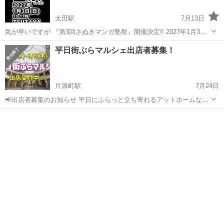
太田駅
7月13日
気が早いですが 『第3回さぬきマンガ塾祭』開催決定!! 2027年1月3日
(日) 13-17時（予定） TSUTAYAサンシャイン通り店 詳細はSNS等で随
香川
高松市
太田駅
地域/お祭り
マンガ
平日街ぶらマルシェ出店者募集！
時更新中！ ぜひ♫
片原町駅
7月24日
📢出店者募集のお知らせ 平日にふらっと立ち寄れるアットホームなマ
ルシェを定期開催し始めてはや1年経ちました☺️ 8月の出店者様を募集
香川
高松市
片原町駅
地域/お祭り
マルシェ
します。 ＼平日街ぶらマルシェ／ ◾️日時 2026年8/5(水)、8/6(木)11:...