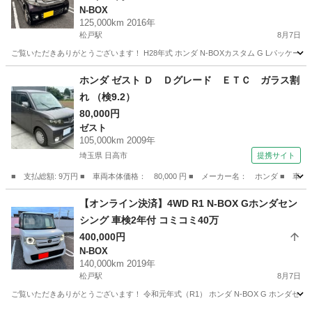
N-BOX
125,000km 2016年
松戸駅
8月7日
ご覧いただきありがとうございます！ H28年式 ホンダ N-BOXカスタム G Lパッケージ
千葉
松戸市
松戸駅
N-BOX
ホンダ ゼスト Ｄ Ｄグレード ＥＴＣ ガラス割
れ （検9.2）
80,000円
ゼスト
105,000km 2009年
埼玉県 日高市
提携サイト
■ 支払総額: 9万円 ■ 車両本体価格： 80,000 円 ■ メーカー名： ホンダ ■ 車
埼玉
日高市
ゼスト
【オンライン決済】4WD R1 N-BOX Gホンダセン
シング 車検2年付 コミコミ40万
400,000円
N-BOX
140,000km 2019年
松戸駅
8月7日
ご覧いただきありがとうございます！ 令和元年式（R1） ホンダ N-BOX G ホンダセンシ