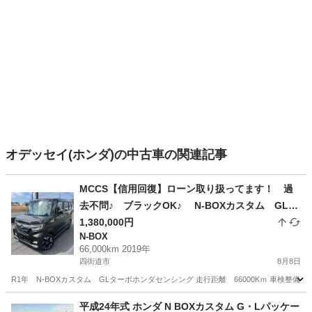
オデッセイ(ホンダ)の中古車の関連記事
MCCS【信用回復】ローン取り扱ってます！ 過
去不問♪ ブラックOK♪ N-BOXカスタム GLタ
ーボホンダセンシング お問い合わせ大歓迎です
1,380,000円
N-BOX
♪！
66,000km 2019年
四街道市
8月8日
R1年 N-BOXカスタム GLターボホンダセンシング 走行距離 66000Kｍ 車検整備付き2年車
千葉
四街道市
N-BOX
MCCS
平成24年式 ホンダ N BOXカスタム G・Lパッケー