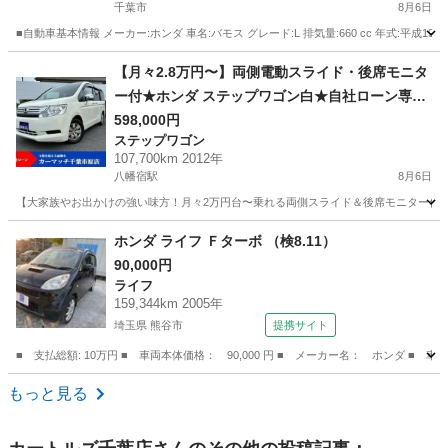
千葉市
8月6日
■自動車基本情報 メーカー:ホンダ 車名:バモス グレード:L 排気量:660 cc 年式:平成19年（
千葉
千葉市
バモス
車両
【月々2.8万円〜】両側電動スライド・後席モニタ
ー付★ホンダ ステップワゴン白★自社ローン専門
だからブラック・債務整理・他社否決でも審査通
598,000円
ステップワゴン
過率90%超！
107,700km 2012年
八幡宿駅
8月6日
【大家族やお出かけの強い味方！月々2万円台〜乗れる両側スライド＆後席モニター付き
千葉
市原市
八幡宿駅
ステップワゴン
パール
ホンダ ライフ Ｆターボ （検8.11）
90,000円
ライフ
159,344km 2005年
埼玉県 熊谷市
提携サイト
■ 支払総額: 10万円 ■ 車両本体価格： 90,000 円 ■ メーカー名： ホンダ ■ 車
埼玉
熊谷市
ライフ
もっと見る