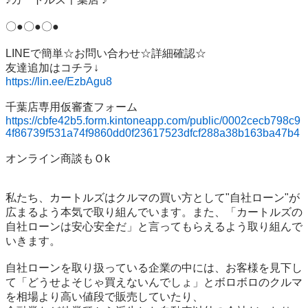
〇●〇●〇●

LINEで簡単☆お問い合わせ☆詳細確認☆

https://lin.ee/EzbAgu8
https://cbfe42b5.form.kintoneapp.com/public/0002cecb798c9
4f86739f531a74f9860dd0f23617523dfcf288a38b163ba47b4
オンライン商談もＯk

私たち、カートルズはクルマの買い方として"自社ローン"が
広まるよう本気で取り組んでいます。また、「カートルズの
自社ローンは安心安全だ」と言ってもらえるよう取り組んで
いきます。

自社ローンを取り扱っている企業の中には、お客様を見下し
て「どうせよそじゃ買えないんでしょ」とボロボロのクルマ
を相場より高い値段で販売していたり、
