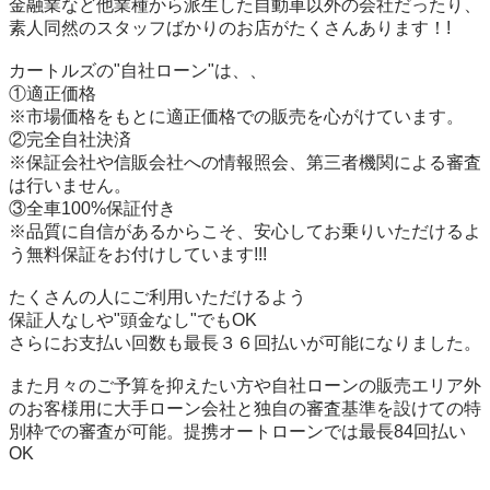
金融業など他業種から派生した自動車以外の会社だったり、
素人同然のスタッフばかりのお店がたくさんあります！!

カートルズの"自社ローン"は、、

①適正価格

※市場価格をもとに適正価格での販売を心がけています。

②完全自社決済

※保証会社や信販会社への情報照会、第三者機関による審査
は行いません。

③全車100%保証付き

※品質に自信があるからこそ、安心してお乗りいただけるよ
う無料保証をお付けしています!!!

たくさんの人にご利用いただけるよう

保証人なしや"頭金なし"でもOK

さらにお支払い回数も最長３６回払いが可能になりました。

また月々のご予算を抑えたい方や自社ローンの販売エリア外
のお客様用に大手ローン会社と独自の審査基準を設けての特
別枠での審査が可能。提携オートローンでは最長84回払い
OK
