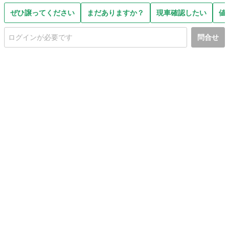
ぜひ譲ってください
まだありますか？
現車確認したい
値
問合せ
初めての方へ
利用規約
プライバシーポリシー
プライバシー・ステートメント
健全化に資する運用方針
お問い合わせ
運営会社
サイトマップ
ご利用ガイド
フリーワードで探す
PC版で表示
都道府県選択
特定商取引法の表示
利用者情報の外部送信について
© 2011-
2026
Jmty, Inc.