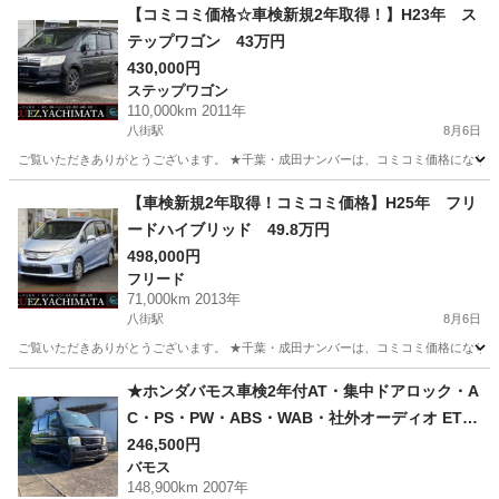
【コミコミ価格☆車検新規2年取得！】H23年 ス
テップワゴン 43万円
430,000円
ステップワゴン
110,000km 2011年
八街駅
8月6日
ご覧いただきありがとうございます。 ★千葉・成田ナンバーは、コミコミ価格になります
千葉
八街市
八街駅
ステップワゴン
走行距離
【車検新規2年取得！コミコミ価格】H25年 フリ
ードハイブリッド 49.8万円
498,000円
フリード
71,000km 2013年
八街駅
8月6日
ご覧いただきありがとうございます。 ★千葉・成田ナンバーは、コミコミ価格になります
千葉
八街市
八街駅
フリード
フリードハイブリッド
★ホンダバモス車検2年付AT・集中ドアロック・A
C・PS・PW・ABS・WAB・社外オーディオ ETC
付きボディー スーパーブラック全塗装車両☆
246,500円
バモス
148,900km 2007年