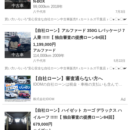
N-BOX
中古車
99,000km 2018年
八千代市
7月3日
買い方いろいろ"安心安全な自社ローン中古車販売!! ♪カートルズ千葉店 ♪ 〇●〇●〇● LINEで簡単
千葉
八千代市
N-BOX
カートルズ
【自社ローン】アルファード 350G Lパッケージ 7
人乗 !!!!!【 独自審査の提携ローン84回】
1,199,000円
アルファード
中古車
114,000km 2009年
八千代市
5月22日
買い方いろいろ"安心安全な自社ローン中古車販売!! ♪カートルズ千葉店 ♪ 〇●〇●〇● LINEで簡単
千葉
八千代市
アルファード
カートルズ
【自社ローン】審査通らない方へ
IDOMの自社ローンは税金・車検の支払いも含んでい
るので毎月の支払額は一定
株式会社IDOM
Ad
【自社ローン】ハイゼット カーゴ デラックス ハ
イルーフ !!!!!【 独自審査の提携ローン84回】
679,000円