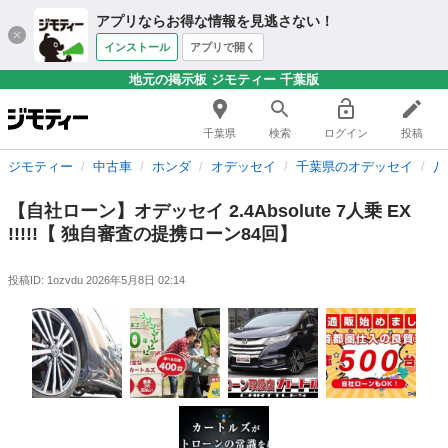
アプリならお得な情報を見逃さない！
インストール
アプリで開く
地元の掲示板 ジモティー 千葉版
千葉県
検索
ログイン
投稿
ジモティー
中古車
ホンダ
オデッセイ
千葉県のオデッセイ
八
【自社ローン】オデッセイ 2.4Absolute 7人乗 EX
!!!!!【 独自審査の提携ローン84回】
投稿ID: 1ozvdu
2026年5月8日 02:14