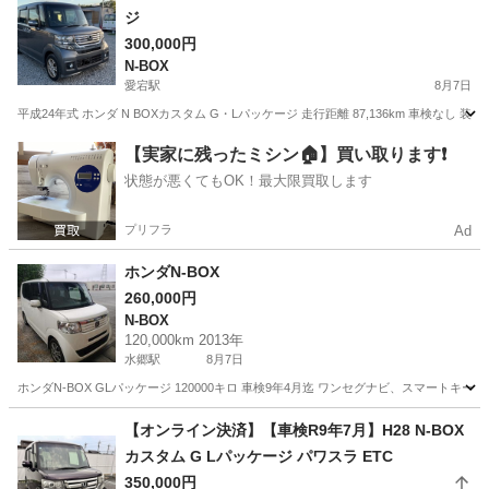
ジ
300,000円
N-BOX
愛宕駅
8月7日
平成24年式 ホンダ N BOXカスタム G・Lパッケージ 走行距離 87,136km 車検なし
千葉
野田市
愛宕駅
N-BOX
走行距離
【実家に残ったミシン🏠】買い取ります❗️
状態が悪くてもOK！最大限買取します
プリフラ
Ad
ホンダN-BOX
260,000円
N-BOX
120,000km 2013年
水郷駅
8月7日
ホンダN-BOX GLパッケージ 120000キロ 車検9年4月迄 ワンセグナビ、スマート
千葉
香取市
水郷駅
N-BOX
【オンライン決済】【車検R9年7月】H28 N-BOX
カスタム G Lパッケージ パワスラ ETC
350,000円