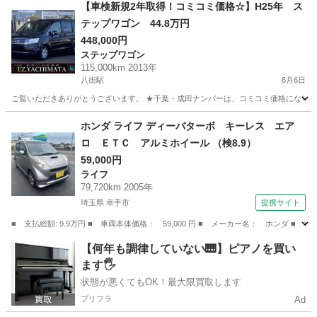
千葉
松戸市
松戸駅
フィット
【車検新規2年取得！コミコミ価格☆】H25年 ス
テップワゴン 44.8万円
448,000円
ステップワゴン
115,000km 2013年
八街駅
8月6日
ご覧いただきありがとうございます。 ★千葉・成田ナンバーは、コミコミ価格になります
千葉
八街市
八街駅
ステップワゴン
走行距離
ホンダ ライフ ディーバターボ キーレス エア
ロ ＥＴＣ アルミホイール （検8.9）
59,000円
ライフ
79,720km 2005年
埼玉県 幸手市
提携サイト
■ 支払総額: 9.9万円 ■ 車両本体価格： 59,000 円 ■ メーカー名： ホンダ 
埼玉
幸手市
ライフ
【何年も調律していない🎹】ピアノを買い
ます🖐️
状態が悪くてもOK！最大限買取します
プリフラ
Ad