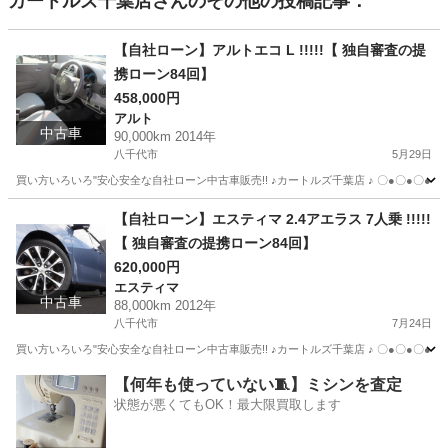
カートルズ千葉店
さんのその他の投稿記事：
【自社ローン】アルトエコ L !!!!!【 独自審査の提
携ローン84回】
458,000円
アルト
中古車
90,000km 2014年
八千代市
5月29日
買い方いろいろ"安心安全な自社ローン中古車販売!! ♪カートルズ千葉店 ♪ 〇●〇●〇● LINEで簡単
千葉
八千代市
アルト
カートルズ
【自社ローン】エスティマ 2.4アエラス 7人乗 !!!!!
【 独自審査の提携ローン84回】
620,000円
エスティマ
中古車
88,000km 2012年
八千代市
7月24日
買い方いろいろ"安心安全な自社ローン中古車販売!! ♪カートルズ千葉店 ♪ 〇●〇●〇● LINEで簡単
千葉
八千代市
エスティマ
カートルズ
【何年も使っていない🧵】ミシンを査定
状態が悪くてもOK！最大限買取します