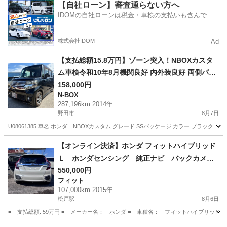
千葉
松戸市
松戸駅
N-BOX
【自社ローン】審査通らない方へ
IDOMの自社ローンは税金・車検の支払いも含んでい
るので毎月の支払額は一定
株式会社IDOM
Ad
【支払総額15.8万円】ゾーン突入！NBOXカスタ
ム車検令和10年8月機関良好 内外装良好 両側パワ
スラ CTBA 不具合無し！
158,000円
N-BOX
287,196km 2014年
野田市
8月7日
U08061385 車名 ホンダ NBOXカスタム グレード SSパッケージ カラー ブラック NH8
千葉
野田市
N-BOX
車両
【オンライン決済】ホンダ フィットハイブリッド
Ｌ ホンダセンシング 純正ナビ バックカメ
ラ 寒冷地仕様 衝突軽減装置 禁煙車 ハーフ
550,000円
フィット
レザーシート スマートキー ＬＥＤヘッド Ｅ
107,000km 2015年
ＴＣ レーダークルーズ 純正１５インチアルミ
松戸駅
8月6日
■ 支払総額: 59万円 ■ メーカー名： ホンダ ■ 車種名： フィットハイブリッド ■ 