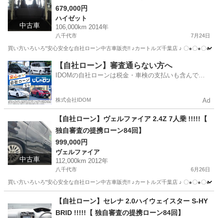
679,000円
ハイゼット
中古車
106,000km 2014年
八千代市
7月24日
買い方いろいろ"安心安全な自社ローン中古車販売!! ♪カートルズ千葉店 ♪ 〇●〇●〇● LINEで簡単
千葉
八千代市
ハイゼット
カートルズ
【自社ローン】審査通らない方へ
IDOMの自社ローンは税金・車検の支払いも含んでい
るので毎月の支払額は一定
株式会社IDOM
Ad
【自社ローン】ヴェルファイア 2.4Z 7人乗 !!!!!【
独自審査の提携ローン84回】
999,000円
ヴェルファイア
中古車
112,000km 2012年
八千代市
6月26日
買い方いろいろ"安心安全な自社ローン中古車販売!! ♪カートルズ千葉店 ♪ 〇●〇●〇● LINEで簡単
千葉
八千代市
ヴェルファイア
カートルズ
【自社ローン】セレナ 2.0ハイウェイスター S-HY
BRID !!!!!【 独自審査の提携ローン84回】