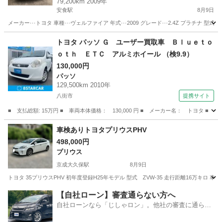
79,200km 2009年
安食駅
8月9日
メーカー···トヨタ 車種···ヴェルファイア 年式···2009 グレード···2.4Z プラチナ 型式···DB
千葉
印旛郡
安食駅
ヴェルファイア
トヨタ パッソ Ｇ ユーザー買取車 Ｂｌｕｅｔｏ
ｏｔｈ ＥＴＣ アルミホイール （検9.9）
130,000円
パッソ
129,500km 2010年
八街市
提携サイト
■ 支払総額: 15万円 ■ 車両本体価格： 130,000 円 ■ メーカー名： トヨタ 
千葉
八街市
パッソ
車検ありトヨタプリウスPHV
498,000円
プリウス
京成大久保駅
8月9日
トヨタ 35プリウスPHV 初年度登録H25年モデル 型式 ZVW-35 走行距離16万キロ 
千葉
習志野市
京成大久保駅
プリウス
【自社ローン】審査通らない方へ
自社ローンなら「じしゃロン」。他社の審査に通らな
かった方も