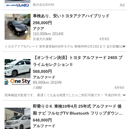
株式会社IDOM
Ad
車検あり、安いトヨタアクアハイブリッド
298,000円
アクア
110,000km 2014年
京成大久保駅
8月9日
トヨタアクアSグレード 初年度登録H26年モデル 車検R9年2月13日まで 走行距離11万㌔
千葉
習志野市
京成大久保駅
アクア
【オンライン決済】トヨタ アルファード 240S プ
ライムセレクションⅡ
568,000円
アルファード
89,000km 2010年
八積駅
8月9日
現車確認大歓迎です。 夜遅くてもある程度でしたらご対応可能です！ 平成22年式 トヨタ アルファ
千葉
長生郡
八積駅
アルファード
トヨタヴォクシー
即乗りＯＫ 車検10年4月 25年式 アルファード 後
期 ナビ フルセグTV Bluetooth フリップダウンモ
ニター バックモニター 両側パワスラ パワーバッ
648,000円
アルファード
クドア スマートキー クルコン HIDライト HIDフォ