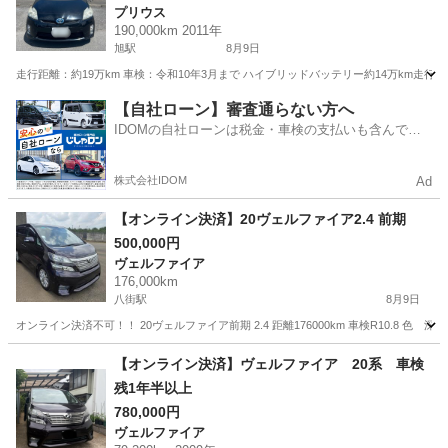
プリウス
190,000km 2011年
旭駅
8月9日
走行距離：約19万km 車検：令和10年3月まで ハイブリッドバッテリー約14万km走
千葉
旭市
旭駅
プリウス
【自社ローン】審査通らない方へ
IDOMの自社ローンは税金・車検の支払いも含んでい
るので毎月の支払額は一定
株式会社IDOM
Ad
【オンライン決済】20ヴェルファイア2.4 前期
500,000円
ヴェルファイア
176,000km
八街駅
8月9日
オンライン決済不可！！ 20ヴェルファイア前期 2.4 距離176000km 車検R10.8 色
千葉
八街市
八街駅
ヴェルファイア
【オンライン決済】ヴェルファイア 20系 車検
残1年半以上
780,000円
ヴェルファイア