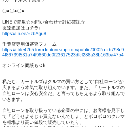
〇●〇●〇●

LINEで簡単☆お問い合わせ☆詳細確認☆

https://lin.ee/EzbAgu8
https://cbfe42b5.form.kintoneapp.com/public/0002cecb798c9
4f86739f531a74f9860dd0f23617523dfcf288a38b163ba47b4
オンライン商談もＯk

私たち、カートルズはクルマの買い方として"自社ローン"が
広まるよう本気で取り組んでいます。また、「カートルズの
自社ローンは安心安全だ」と言ってもらえるよう取り組んで
いきます。

自社ローンを取り扱っている企業の中には、お客様を見下し
て「どうせよそじゃ買えないんでしょ」とボロボロのクルマ
を相場より高い値段で販売していたり、
