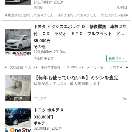
141,740km 2013年
グ ETC ドラレコ
川間駅
8月8日
車両交換などは行っておりません。 値引きも行っておりません。 個人分割払いもお断りし
千葉
野田市
川間駅
アルファード
車両
トヨタ ピクシスエポック Ｄ 修復歴無 車検２年
付 ＣＤ ラジオ ＥＴＣ フルフラット ドア
バイザー ライトレベライザー アルミホイー
85,000円
その他
ル ＡＢＳ タイミングチェーン式 フロアマッ
129,840km 2013年
ト エアバッグ （なし）
埼玉県 熊谷市
提携サイト
■ 支払総額: 18万円 ■ 車両本体価格： 85,000 円 ■ メーカー名： トヨタ
埼玉
熊谷市
その他
【何年も使っていない🧵】ミシンを査定
状態が悪くてもOK！最大限買取します
プリフラ
Ad
トヨタ ポルテ X
338,000円
ポルテ
82,000km 2014年