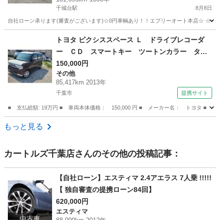
千城台駅
8月8日
自社ローン承ります(審査がございます)☆0円車輌あり！！エブリーオート本店☆ ☆☆
千葉
千葉市
千城台駅
ハイエース
自社
トヨタ ピクシススペース Ｌ ドライブレコーダ
ー ＣＤ スマートキー ツートンカラー タイ
ヤホイール１４インチ 走行距離８５０００キロ
150,000円
その他
（車検整備付）
85,417km 2013年
千葉市
提携サイト
■ 支払総額: 19万円 ■ 車両本体価格： 150,000 円 ■ メーカー名： トヨ
千葉
千葉市
その他
もっと見る
カートルズ千葉店
さんのその他の投稿記事：
【自社ローン】エスティマ 2.4アエラス 7人乗 !!!!!
【 独自審査の提携ローン84回】
620,000円
エスティマ
中古車