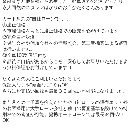
金融業など他業種から派生した自動車以外の会社だったり、
素人同然のスタッフばかりのお店がたくさんあります！!

カートルズの"自社ローン"は、、

①適正価格

※市場価格をもとに適正価格での販売を心がけています。

②完全自社決済

※保証会社や信販会社への情報照会、第三者機関による審査
は行いません。

③全車100%保証付き

※品質に自信があるからこそ、安心してお乗りいただけるよ
う無料保証をお付けしています!!!

たくさんの人にご利用いただけるよう

保証人なしや"頭金なし"でもOK

さらにお支払い回数も最長３６回払いが可能になりました。

また月々のご予算を抑えたい方や自社ローンの販売エリア外
のお客様用に大手ローン会社と独自の審査基準を設けての特
別枠での審査が可能。提携オートローンでは最長84回払い
OK
