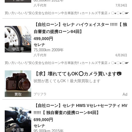
88,000km 2012年
八千代市
7月24日
買い方いろいろ"安心安全な自社ローン中古車販売!! ♪カートルズ千葉店 ♪ 〇●〇●〇● LINEで簡単
千葉
八千代市
エスティマ
カートルズ
【自社ローン】セレナ ハイウェイスター !!!!!【 独
自審査の提携ローン84回】
499,000円
セレナ
中古車
75,000km 2009年
八千代市
6月26日
買い方いろいろ"安心安全な自社ローン中古車販売!! ♪カートルズ千葉店 ♪ 〇●〇●〇● LINEで簡単
千葉
八千代市
セレナ
カートルズ
【求】壊れててもOK⭕️カメラ買います📷
状態が悪くてもOK！最大限買取します
プリフラ
Ad
【自社ローン】セレナ HWS Vセレ+セーフティ HV
!!!!!【 独自審査の提携ローン84回】
699,000円
セレナ
中古車
95,000km 2015年