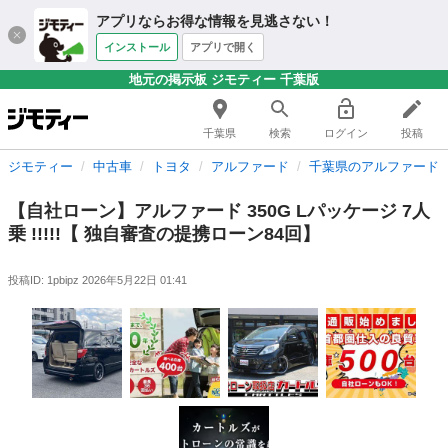
アプリならお得な情報を見逃さない！
インストール
アプリで開く
地元の掲示板 ジモティー 千葉版
千葉県
検索
ログイン
投稿
ジモティー
中古車
トヨタ
アルファード
千葉県のアルファード
【自社ローン】アルファード 350G Lパッケージ 7人
乗 !!!!!【 独自審査の提携ローン84回】
投稿ID: 1pbipz
2026年5月22日 01:41