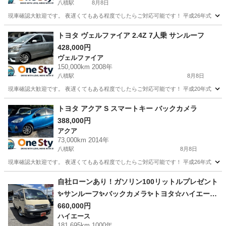
八積駅
8月8日
現車確認大歓迎です。 夜遅くてもある程度でしたらご対応可能です！ 平成26年式 トヨタ ポルテ X
千葉
長生郡
八積駅
ポルテ
トヨタ ヴェルファイア 2.4Z 7人乗 サンルーフ
428,000円
ヴェルファイア
150,000km 2008年
八積駅
8月8日
現車確認大歓迎です。 夜遅くてもある程度でしたらご対応可能です！ 平成20年式 トヨタ ヴェルファ
千葉
長生郡
八積駅
ヴェルファイア
トヨタヴォクシー
トヨタ アクア S スマートキー バックカメラ
388,000円
アクア
73,000km 2014年
八積駅
8月8日
現車確認大歓迎です。 夜遅くてもある程度でしたらご対応可能です！ 平成26年式 トヨタ アクア S
千葉
長生郡
八積駅
アクア
トヨタヴォクシー
自社ローンあり！ガソリン100リットルプレゼント
✨サンルーフ✨バックカメラ✨トヨタ☆ハイエース
ワゴン☆スーパーカスタムG☆2400cc☆8人乗り
660,000円
ハイエース
☆
181,695km 1000年