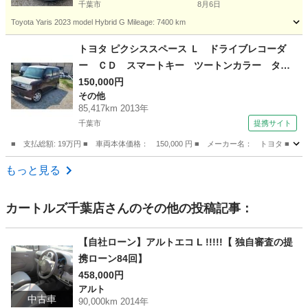
千葉市
8月6日
Toyota Yaris 2023 model Hybrid G Mileage: 7400 km
千葉
千葉市
その他
トヨタ ピクシススペース Ｌ ドライブレコーダ
ー ＣＤ スマートキー ツートンカラー タイ
ヤホイール１４インチ 走行距離８５０００キロ
150,000円
その他
（車検整備付）
85,417km 2013年
千葉市
提携サイト
■ 支払総額: 19万円 ■ 車両本体価格： 150,000 円 ■ メーカー名： トヨ
千葉
千葉市
その他
もっと見る
カートルズ千葉店
さんのその他の投稿記事：
【自社ローン】アルトエコ L !!!!!【 独自審査の提
携ローン84回】
458,000円
アルト
中古車
90,000km 2014年