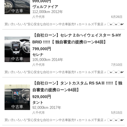
999,000円
ヴェルファイア
中古車
112,000km 2012年
八千代市
6月26日
買い方いろいろ"安心安全な自社ローン中古車販売!! ♪カートルズ千葉店 ♪ 〇●〇●〇● LINEで簡単
千葉
八千代市
ヴェルファイア
カートルズ
【自社ローン】セレナ 2.0ハイウェイスター S-HY
BRID !!!!!【 独自審査の提携ローン84回】
799,000円
セレナ
中古車
105,000km 2014年
八千代市
7月10日
買い方いろいろ"安心安全な自社ローン中古車販売!! ♪カートルズ千葉店 ♪ 〇●〇●〇● LINEで簡単
千葉
八千代市
セレナ
カートルズ
【自社ローン】タントカスタム RS SAⅢ !!!!!【 独
自審査の提携ローン84回】
929,000円
タント
中古車
92,000km 2017年
八千代市
5月15日
買い方いろいろ"安心安全な自社ローン中古車販売!! ♪カートルズ千葉店 ♪ 〇●〇●〇● LINEで簡単