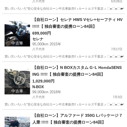
八千代市
6月26日
買い方いろいろ"安心安全な自社ローン中古車販売!! ♪カートルズ千葉店 ♪ 〇●〇●〇● LINEで簡単
千葉
八千代市
セレナ
カートルズ
【自社ローン】セレナ HWS Vセレ+セーフティ HV
!!!!!【 独自審査の提携ローン84回】
699,000円
セレナ
中古車
95,000km 2015年
八千代市
7月17日
買い方いろいろ"安心安全な自社ローン中古車販売!! ♪カートルズ千葉店 ♪ 〇●〇●〇● LINEで簡単
千葉
八千代市
セレナ
カートルズ
【自社ローン】N BOXカスタム G･L HondaSENS
ING !!!!!【 独自審査の提携ローン84回】
1,029,000円
N-BOX
中古車
99,000km 2018年
八千代市
7月3日
買い方いろいろ"安心安全な自社ローン中古車販売!! ♪カートルズ千葉店 ♪ 〇●〇●〇● LINEで簡単
千葉
八千代市
N-BOX
カートルズ
【自社ローン】アルファード 350G Lパッケージ 7
人乗 !!!!!【 独自審査の提携ローン84回】