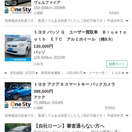
ヴェルファイア
150,000km 2008年
八積駅
8月8日
現車確認大歓迎です。 夜遅くてもある程度でしたらご対応可能です！ 平成20年式 トヨタ ヴェルファ
千葉
長生郡
八積駅
ヴェルファイア
トヨタヴォクシー
トヨタ パッソ Ｇ ユーザー買取車 Ｂｌｕｅｔｏ
ｏｔｈ ＥＴＣ アルミホイール （検9.9）
130,000円
パッソ
129,500km 2010年
八街市
提携サイト
■ 支払総額: 15万円 ■ 車両本体価格： 130,000 円 ■ メーカー名： トヨタ 
千葉
八街市
パッソ
トヨタ アクア S スマートキー バックカメラ
388,000円
アクア
73,000km 2014年
八積駅
8月8日
現車確認大歓迎です。 夜遅くてもある程度でしたらご対応可能です！ 平成26年式 トヨタ アクア S
千葉
長生郡
八積駅
アクア
トヨタヴォクシー
【自社ローン】審査通らない方へ
自社ローンなら「じしゃロン」。他社の審査に通らな