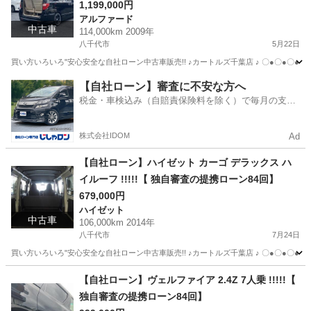
1,199,000円
アルファード
中古車
114,000km 2009年
八千代市
5月22日
買い方いろいろ"安心安全な自社ローン中古車販売!! ♪カートルズ千葉店 ♪ 〇●〇●〇● LINEで簡単
千葉
八千代市
アルファード
カートルズ
【自社ローン】審査に不安な方へ
税金・車検込み（自賠責保険料を除く）で毎月の支払
額は一定の自社ローン🚗
株式会社IDOM
Ad
【自社ローン】ハイゼット カーゴ デラックス ハ
イルーフ !!!!!【 独自審査の提携ローン84回】
679,000円
ハイゼット
中古車
106,000km 2014年
八千代市
7月24日
買い方いろいろ"安心安全な自社ローン中古車販売!! ♪カートルズ千葉店 ♪ 〇●〇●〇● LINEで簡単
千葉
八千代市
ハイゼット
カートルズ
【自社ローン】ヴェルファイア 2.4Z 7人乗 !!!!!【
独自審査の提携ローン84回】