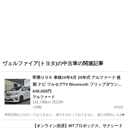
ヴェルファイア(トヨタ)の中古車の関連記事
即乗りＯＫ 車検10年4月 25年式 アルファード 後
期 ナビ フルセグTV Bluetooth フリップダウンモ
ニター バックモニター 両側パワスラ パワーバッ
648,000円
アルファード
クドア スマートキー クルコン HIDライト HIDフォ
141,740km 2013年
グ ETC ドラレコ
川間駅
8月8日
車両交換などは行っておりません。 値引きも行っておりません。 個人分割払いもお断りし
千葉
野田市
川間駅
アルファード
車両
【オンライン決済】MTプロボックス、サクシード