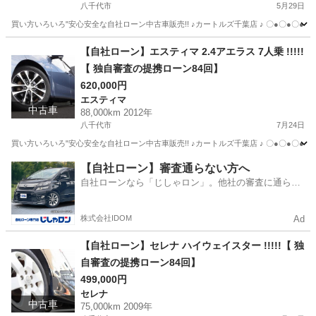
八千代市
5月29日
買い方いろいろ"安心安全な自社ローン中古車販売!! ♪カートルズ千葉店 ♪ 〇●〇●〇● LINEで簡単
千葉
八千代市
アルト
カートルズ
【自社ローン】エスティマ 2.4アエラス 7人乗 !!!!!
【 独自審査の提携ローン84回】
620,000円
エスティマ
中古車
88,000km 2012年
八千代市
7月24日
買い方いろいろ"安心安全な自社ローン中古車販売!! ♪カートルズ千葉店 ♪ 〇●〇●〇● LINEで簡単
千葉
八千代市
エスティマ
カートルズ
【自社ローン】審査通らない方へ
自社ローンなら「じしゃロン」。他社の審査に通らな
かった方も
株式会社IDOM
Ad
【自社ローン】セレナ ハイウェイスター !!!!!【 独
自審査の提携ローン84回】
499,000円
セレナ
中古車
75,000km 2009年