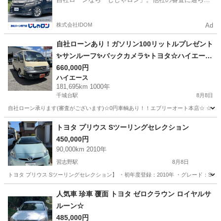
かった方も
株式会社IDOM
Ad
自社ローンあり！ガソリン100リットルプレゼント
✨サンルーフ✨バックカメラ✨トヨタ☆ハイエース
ワゴン☆スーパーカスタムG☆2400cc☆8人乗り
660,000円
ハイエース
☆
181,695km 1000年
千城台駅
8月8日
自社ローン承ります(審査がございます)☆0円車輌あり！！エブリーオート本店☆ ☆☆
千葉
千葉市
千城台駅
ハイエース
自社
トヨタ プリウス Sツーリングセレクション
450,000円
90,000km 2010年
習志野駅
8月8日
トヨタ プリウス Sツーリングセレクション】 ・初年度登録：2010年 ・グレード：Sツー
千葉
船橋市
習志野駅
トヨタ
人気車 珍車 覆面 トヨタ ゼロクラウン ロイヤルサ
ルーン☆
485,000円