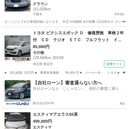
クラウン
115,000km
千葉市
8月8日
ざっくりとですが車両詳細になります。 年式 H18後期 走行距離 115,000キロ グ
千葉
千葉市
クラウン
車両
トヨタ ピクシスエポック Ｄ 修復歴無 車検２年
付 ＣＤ ラジオ ＥＴＣ フルフラット ドア
バイザー ライトレベライザー アルミホイー
85,000円
その他
ル ＡＢＳ タイミングチェーン式 フロアマッ
129,840km 2013年
ト エアバッグ （なし）
埼玉県 熊谷市
提携サイト
■ 支払総額: 18万円 ■ 車両本体価格： 85,000 円 ■ メーカー名： トヨタ
埼玉
熊谷市
その他
【自社ローン】審査通らない方へ
自社ローンなら「じしゃロン」。他社の審査に通らな
かった方も
株式会社IDOM
Ad
エスティマアエラス50系
490,000円
エスティマ