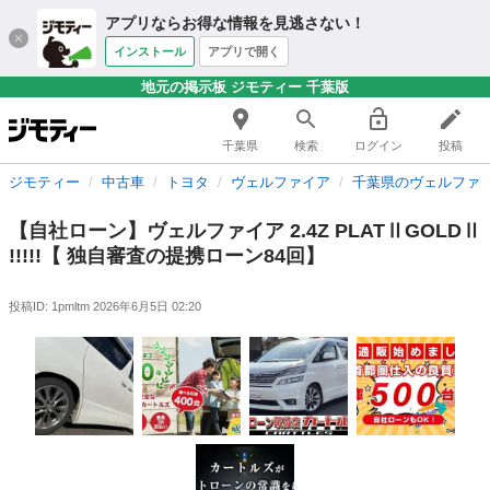
アプリならお得な情報を見逃さない！
インストール
アプリで開く
地元の掲示板 ジモティー 千葉版
千葉県
検索
ログイン
投稿
ジモティー
中古車
トヨタ
ヴェルファイア
千葉県のヴェルファ
【自社ローン】ヴェルファイア 2.4Z PLATⅡGOLDⅡ
!!!!!【 独自審査の提携ローン84回】
投稿ID: 1pmltm
2026年6月5日 02:20