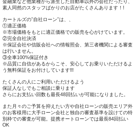
金融業など他業種から派生した自動車以外の会社だったり、
素人同然のスタッフばかりのお店がたくさんあります！!

カートルズの"自社ローン"は、、

①適正価格

※市場価格をもとに適正価格での販売を心がけています。

②完全自社決済

※保証会社や信販会社への情報照会、第三者機関による審査
は行いません。

③全車100%保証付き

※品質に自信があるからこそ、安心してお乗りいただけるよ
う無料保証をお付けしています!!!

たくさんの人にご利用いただけるよう

保証人なしでもご相談に乗ります

さらにお支払い回数も最長48回払いが可能になりました。

また月々のご予算を抑えたい方や自社ローンの販売エリア外
のお客様用に大手ローン会社と独自の審査基準を設けての特
別枠での審査が可能。提携オートローンでは最長84回払い
OK
