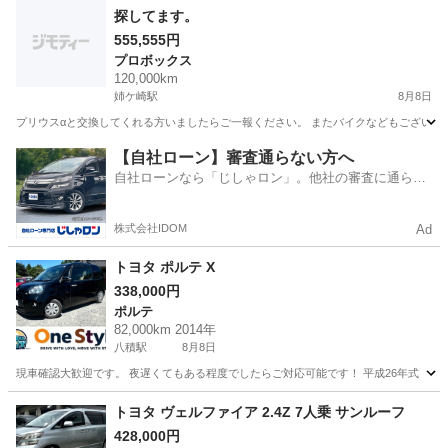
探してます。
555,555円
プロボックス
120,000km
姉ケ崎駅
8月8日
プリウスαと交換してくれる方いましたらご一報ください。 またバイクなどもございま
千葉
市原市
姉ケ崎駅
プロボックス
【自社ローン】審査通らない方へ
自社ローンなら「じしゃロン」。他社の審査に通らな
かった方も
株式会社IDOM
Ad
トヨタ ポルテ X
338,000円
ポルテ
82,000km 2014年
八積駅
8月8日
現車確認大歓迎です。 夜遅くてもある程度でしたらご対応可能です！ 平成26年式 トヨタ ポルテ X
千葉
長生郡
八積駅
ポルテ
トヨタ ヴェルファイア 2.4Z 7人乗 サンルーフ
428,000円