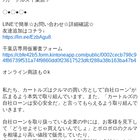
〇●〇●〇●

LINEで簡単☆お問い合わせ☆詳細確認☆

https://lin.ee/EzbAgu8
https://cbfe42b5.form.kintoneapp.com/public/0002cecb798c9
4f86739f531a74f9860dd0f23617523dfcf288a38b163ba47b4
オンライン商談もＯk

私たち、カートルズはクルマの買い方として"自社ローン"が
広まるよう本気で取り組んでいます。また、「カートルズの
自社ローンは安心安全だ」と言ってもらえるよう取り組んで
いきます。

自社ローンを取り扱っている企業の中には、お客様を見下し
て「どうせよそじゃ買えないんでしょ」とボロボロのクルマ
を相場より高い値段で販売していたり、
