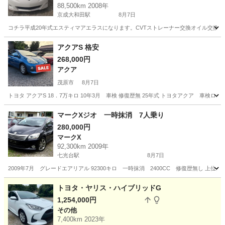
88,500km 2008年
京成大和田駅
8月7日
コチラ平成20年式エスティマアエラスになります。CVTストレーナー交換オイル交換
千葉
八千代市
京成大和田駅
エスティマ
アクアS 格安
268,000円
アクア
茂原市
8月7日
トヨタ アクアS 18．7万キロ 10年3月 車検 修復歴無 25年式 トヨタアクア 車
千葉
茂原市
アクア
マークXジオ 一時抹消 7人乗り
280,000円
マークX
92,300km 2009年
七光台駅
8月7日
2009年7月 グレードエアリアル 92300キロ 一時抹消 2400CC 修復歴無し
千葉
野田市
七光台駅
マークX
トヨタ・ヤリス・ハイブリッドG
1,254,000円
その他
7,400km 2023年