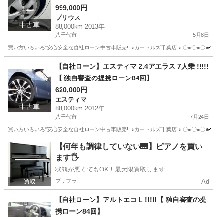
999,000円
プリウス
中古車
88,000km 2013年
八千代市
5月8日
買い方いろいろ"安心安全な自社ローン中古車販売!! ♪カートルズ千葉店 ♪ 〇●〇●〇● LINEで簡単
千葉
八千代市
プリウス
カートルズ
【自社ローン】エスティマ 2.4アエラス 7人乗 !!!!!
【 独自審査の提携ローン84回】
620,000円
エスティマ
中古車
88,000km 2012年
八千代市
7月24日
買い方いろいろ"安心安全な自社ローン中古車販売!! ♪カートルズ千葉店 ♪ 〇●〇●〇● LINEで簡単
千葉
八千代市
エスティマ
カートルズ
【何年も調律していない🎹】ピアノを買い
ます🖐️
状態が悪くてもOK！最大限買取します
プリフラ
Ad
【自社ローン】アルトエコ L !!!!!【 独自審査の提
携ローン84回】