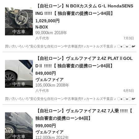
千葉
八千代市
ヴェルファイア
カートルズ
【自社ローン】N BOXカスタム G･L HondaSENS
ING !!!!!【 独自審査の提携ローン84回】
1,029,000円
N-BOX
中古車
99,000km 2018年
八千代市
7月3日
買い方いろいろ"安心安全な自社ローン中古車販売!! ♪カートルズ千葉店 ♪ 〇●〇●〇● LINEで簡単
千葉
八千代市
N-BOX
カートルズ
【自社ローン】ヴェルファイア 2.4Z PLATⅡGOL
DⅡ !!!!!【 独自審査の提携ローン84回】
849,000円
ヴェルファイア
中古車
105,000km 2008年
八千代市
6月5日
買い方いろいろ"安心安全な自社ローン中古車販売!! ♪カートルズ千葉店 ♪ 〇●〇●〇● LINEで簡単
千葉
八千代市
ヴェルファイア
カートルズ
【自社ローン】ヴェルファイア 2.4Z 7人乗 !!!!!【
独自審査の提携ローン84回】
999,000円
ヴェルファイア
中古車
112,000km 2012年