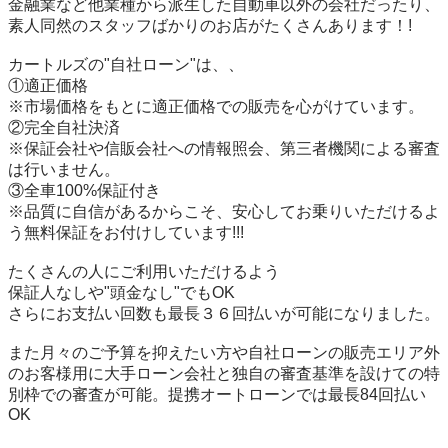
金融業など他業種から派生した自動車以外の会社だったり、
素人同然のスタッフばかりのお店がたくさんあります！!

カートルズの"自社ローン"は、、

①適正価格

※市場価格をもとに適正価格での販売を心がけています。

②完全自社決済

※保証会社や信販会社への情報照会、第三者機関による審査
は行いません。

③全車100%保証付き

※品質に自信があるからこそ、安心してお乗りいただけるよ
う無料保証をお付けしています!!!

たくさんの人にご利用いただけるよう

保証人なしや"頭金なし"でもOK

さらにお支払い回数も最長３６回払いが可能になりました。

また月々のご予算を抑えたい方や自社ローンの販売エリア外
のお客様用に大手ローン会社と独自の審査基準を設けての特
別枠での審査が可能。提携オートローンでは最長84回払い
OK
