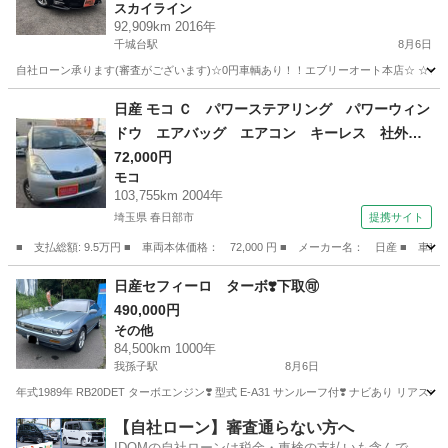
スカイライン
プP☆3500cc☆5人乗り☆
92,909km 2016年
千城台駅
8月6日
自社ローン承ります(審査がございます)☆0円車輌あり！！エブリーオート本店☆ ☆☆
千葉
千葉市
千城台駅
スカイライン
自社
日産 モコ Ｃ パワーステアリング パワーウィン
ドウ エアバッグ エアコン キーレス 社外ナ
ビ ＣＤ ＤＶＤ ＥＴＣ 社外ＡＷ （検9.12）
72,000円
モコ
103,755km 2004年
埼玉県 春日部市
提携サイト
■ 支払総額: 9.5万円 ■ 車両本体価格： 72,000 円 ■ メーカー名： 日産
埼玉
春日部市
モコ
日産セフィーロ ターボ❣️下取🉑
490,000円
その他
84,500km 1000年
我孫子駅
8月6日
年式1989年 RB20DET ターボエンジン❣️ 型式 E-A31 サンルーフ付❣️ ナビあり リアス
千葉
柏市
我孫子駅
その他
【自社ローン】審査通らない方へ
IDOMの自社ローンは税金・車検の支払いも含んでい