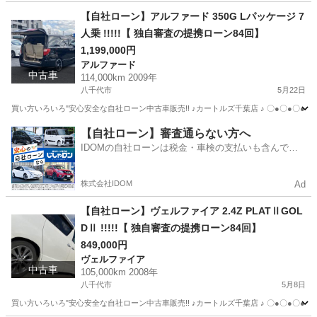
千葉
八千代市
セレナ
カートルズ
【自社ローン】アルファード 350G Lパッケージ 7
人乗 !!!!!【 独自審査の提携ローン84回】
1,199,000円
アルファード
中古車
114,000km 2009年
八千代市
5月22日
買い方いろいろ"安心安全な自社ローン中古車販売!! ♪カートルズ千葉店 ♪ 〇●〇●〇● LINEで簡単
千葉
八千代市
アルファード
カートルズ
【自社ローン】審査通らない方へ
IDOMの自社ローンは税金・車検の支払いも含んでい
るので毎月の支払額は一定
株式会社IDOM
Ad
【自社ローン】ヴェルファイア 2.4Z PLATⅡGOL
DⅡ !!!!!【 独自審査の提携ローン84回】
849,000円
ヴェルファイア
中古車
105,000km 2008年
八千代市
5月8日
買い方いろいろ"安心安全な自社ローン中古車販売!! ♪カートルズ千葉店 ♪ 〇●〇●〇● LINEで簡単