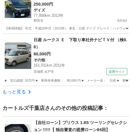
カラー！ワンオーナー！
250,000円
デイズ
77,800km 2013年
野田市
8月4日
【車両情報】 年式：平成25年式（2013年） 車名：日産 デイズ グレード：ハイウェイスタ
千葉
野田市
デイズ
エンジン
日産 ルークス Ｅ 下取り車社外ナビＴＶ付 （検8.
8）
80,000円
その他
161,011km 2011年
茨城県 水戸市
提携サイト
■ 支払総額: 10万円 ■ 車両本体価格： 80,000 円 ■ メーカー名： 日産 ■ 車
茨城
水戸市
その他
もっと見る
カートルズ千葉店
さんのその他の投稿記事：
【自社ローン】プリウス 1.8S ツーリングセレクシ
ョン !!!!!【 独自審査の提携ローン84回】