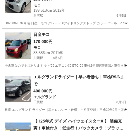
モコ
199,518km 2012年
運河駅
8月5日
U073087876 車名 日産 モコ グレード Xアイドリングストップ カラー パール Z7T 年式
千葉
野田市
運河駅
モコ
車両
日産モコ
170,000円
モコ
83,586km 2011年
川間駅
8月5日
中古車なのでキズあります ナビ⭕️ エアコン⭕️ ETC ⭕️ 車検2年 ‼️現車確認と車
千葉
野田市
川間駅
モコ
エルグランドライダー｜早い者勝ち｜車検R9/6ま
で
400,000円
エルグランド
千葉駅
8月5日
日産 エルグランド ライダー（黒クロスシート仕様） * 初度登録：平成22年9月 * 型式：DBA
千葉
千葉市
千葉駅
エルグランド
走行距離
【H25年式 デイズ ハイウェイスターX 】 装備充
実！車検付き！低走行！バックカメラ！ブラック