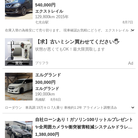
540,000円
エクストレイル
129,800km 2015年
七光台駅
8月7日
在庫入替の為格安にて売り切ります。 現車確認お気軽にどうぞ。 エクストレイル ２０Ｘ ハイブリ
千葉
野田市
七光台駅
エクストレイル
【求】古いミシン買わせてください🖐️
状態が悪くてもOK！最大限買取します
プリフラ
Ad
エルグランド
300,000円
エルグランド
190,000km
馬橋駅
8月6日
ローダウン 車高調 19万キロ 7人乗り 車検約1.2年 アライメント調整済み
千葉
松戸市
馬橋駅
エルグランド
自社ローンあり！ガソリン100リットルプレゼント
✨全周囲カメラ✨衝突被害軽減システム✨ドラレコ
✨日産☆スカイライン☆350GTハイブリッド タイ
1,380,000円