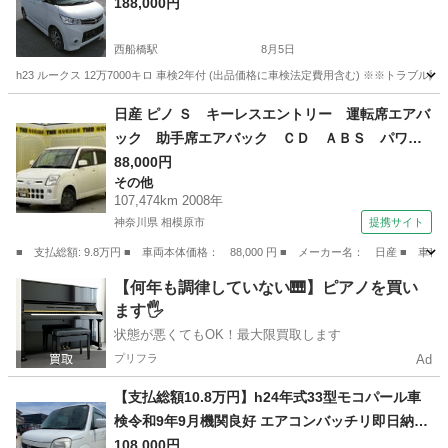
188,000円
西船橋駅
8月5日
h23 ルークス 12万7000キロ 車検2年付 (出品価格に車検法定費用含む) ※※トラブル
千葉
船橋市
西船橋駅
日産
4WD
日産 ピノ Ｓ キーレスエントリー 運転席エアバ
ック 助手席エアバック ＣＤ ＡＢＳ パワー
ステアリング （検9.9）
88,000円
その他
107,474km 2008年
神奈川県 相模原市
提携サイト
■ 支払総額: 9.8万円 ■ 車両本体価格： 88,000 円 ■ メーカー名： 日産
神奈川
相模原市
その他
【何年も調律していない🎹】ピアノを買い
ます🖐️
状態が悪くてもOK！最大限買取します
プリフラ
Ad
【支払総額10.8万円】h24年式33型モコパール車
検令和9年9月機関良好 エアコンバッチリ即日納車
ok バックカメラ♩不具合なし！
108,000円