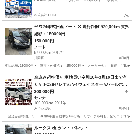
るので毎月の支払額は一定
株式会社IDOM
Ad
平成24年式日産ノート ✕ 走行距離 970,00km 支払
総額：150000円
150,000円
ノート
97,000km 2012年
川間駅
8月6日
支払総額: 150000円 ■ 車両本体価格： 150000 円 ■ メーカー名： 日産 ( Nissan
千葉
野田市
川間駅
ノート
全込み超特価⭐️‼️車検長い令和10年3月16日まで有
り⭐️‼️FC26セレナ⭐️ハイウェイスター⭐️パールホワ
イト⭐️両側パワースライドドア⭐️carrozzeriaナビ⭐️
300,000円
セレナ
フルセグTV⭐️Bluetoothオーディオ⭐️バックカメラ
166,000km 2011年
⭐️ETC⭐️HID⭐️フォグ⭐️17インチアルミ⭐️スマートキ
みつわ台駅
8月5日
ー2個有り⭐️3列シート8人乗り⭐️タイミングチェー
『全込み超特価』☆!! 『令和8年度自動車税1年分も、リサイクル料も、全てコミコミ』☆
ンエンジン⭐️安心の修復歴無し⭐️千葉＆成田ナンバ
千葉
千葉市
みつわ台駅
セレナ
ー名変サービス⭐️‼️激安早い者勝ち⭐️‼️
ルークス 検:タント パレット