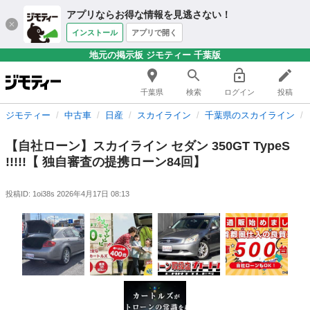
アプリならお得な情報を見逃さない！
インストール
アプリで開く
地元の掲示板 ジモティー 千葉版
千葉県
検索
ログイン
投稿
ジモティー
中古車
日産
スカイライン
千葉県のスカイライン
【自社ローン】スカイライン セダン 350GT TypeS
!!!!!【 独自審査の提携ローン84回】
投稿ID: 1oi38s
2026年4月17日 08:13