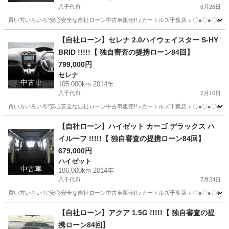
八千代市
6月26日
買い方いろいろ"安心安全な自社ローン中古車販売!! ♪カートルズ千葉店 ♪ 〇●〇●〇● LINEで簡単
千葉
八千代市
ヴェルファイア
カートルズ
【自社ローン】セレナ 2.0ハイウェイスター S-HY
BRID !!!!!【 独自審査の提携ローン84回】
799,000円
セレナ
中古車
105,000km 2014年
八千代市
7月10日
買い方いろいろ"安心安全な自社ローン中古車販売!! ♪カートルズ千葉店 ♪ 〇●〇●〇● LINEで簡単
千葉
八千代市
セレナ
カートルズ
【自社ローン】ハイゼット カーゴ デラックス ハ
イルーフ !!!!!【 独自審査の提携ローン84回】
679,000円
ハイゼット
中古車
106,000km 2014年
八千代市
7月24日
買い方いろいろ"安心安全な自社ローン中古車販売!! ♪カートルズ千葉店 ♪ 〇●〇●〇● LINEで簡単
千葉
八千代市
ハイゼット
カートルズ
【自社ローン】アクア 1.5G !!!!!【 独自審査の提
携ローン84回】