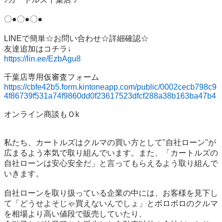
〇●〇●〇●

LINEで簡単☆お問い合わせ☆詳細確認☆

https://lin.ee/EzbAgu8
https://cbfe42b5.form.kintoneapp.com/public/0002cecb798c9
4f86739f531a74f9860dd0f23617523dfcf288a38b163ba47b4
オンライン商談もＯk

私たち、カートルズはクルマの買い方として"自社ローン"が
広まるよう本気で取り組んでいます。また、「カートルズの
自社ローンは安心安全だ」と言ってもらえるよう取り組んで
いきます。

自社ローンを取り扱っている企業の中には、お客様を見下し
て「どうせよそじゃ買えないんでしょ」とボロボロのクルマ
を相場より高い値段で販売していたり、
