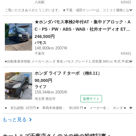
八街駅
8月6日
ご覧いただきありがとうございます。 ★千葉・成田ナンバーは、コミコミ価格になります
千葉
八街市
八街駅
フリード
フリードハイブリッド
★ホンダバモス車検2年付AT・集中ドアロック・A
C・PS・PW・ABS・WAB・社外オーディオ ETC
付きボディー スーパーブラック全塗装車両☆
246,500円
バモス
148,900km 2007年
千葉市
8月6日
■自動車基本情報 メーカー:ホンダ 車名:バモス グレード:L 排気量:660 cc 年式:平成19年（
千葉
千葉市
バモス
車両
ホンダ ライフ Ｆターボ （検8.11）
90,000円
ライフ
159,344km 2005年
埼玉県 熊谷市
提携サイト
■ 支払総額: 10万円 ■ 車両本体価格： 90,000 円 ■ メーカー名： ホンダ ■ 車
埼玉
熊谷市
ライフ
もっと見る