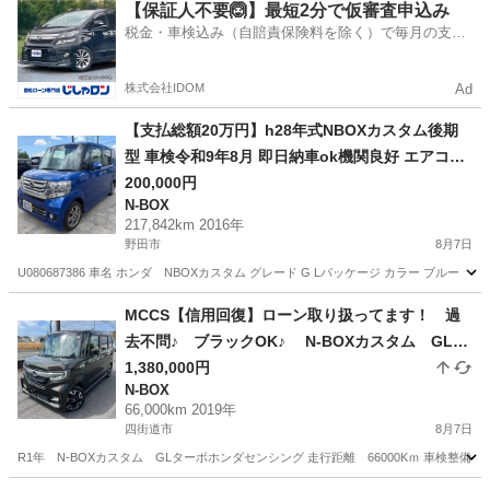
千葉
野田市
N-BOX
車両
【保証人不要🙆】最短2分で仮審査申込み
税金・車検込み（自賠責保険料を除く）で毎月の支払
額は一定の自社ローン🚗
株式会社IDOM
Ad
【支払総額20万円】h28年式NBOXカスタム後期
型 車検令和9年8月 即日納車ok機関良好 エアコン
バッチリ フルセグTV Bluetooth バックカメラ 修
200,000円
N-BOX
復歴無し ワンオーナー
217,842km 2016年
野田市
8月7日
U080687386 車名 ホンダ NBOXカスタム グレード G Lパッケージ カラー ブルー B59
千葉
野田市
N-BOX
車両
MCCS【信用回復】ローン取り扱ってます！ 過
去不問♪ ブラックOK♪ N-BOXカスタム GLタ
ーボホンダセンシング お問い合わせ大歓迎です
1,380,000円
N-BOX
♪！
66,000km 2019年
四街道市
8月7日
R1年 N-BOXカスタム GLターボホンダセンシング 走行距離 66000Kｍ 車検整備付き2年車