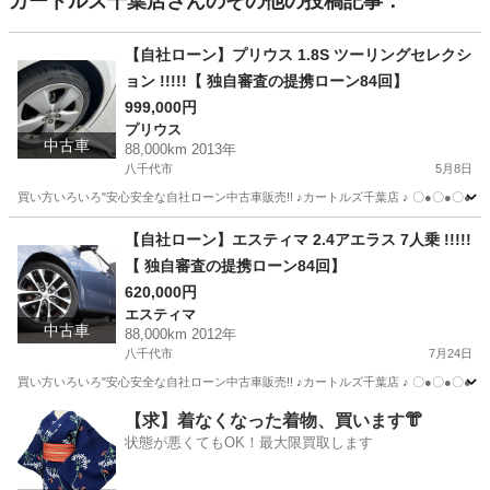
カートルズ千葉店
さんのその他の投稿記事：
【自社ローン】プリウス 1.8S ツーリングセレクシ
ョン !!!!!【 独自審査の提携ローン84回】
999,000円
プリウス
中古車
88,000km 2013年
八千代市
5月8日
買い方いろいろ"安心安全な自社ローン中古車販売!! ♪カートルズ千葉店 ♪ 〇●〇●〇● LINEで簡単
千葉
八千代市
プリウス
カートルズ
【自社ローン】エスティマ 2.4アエラス 7人乗 !!!!!
【 独自審査の提携ローン84回】
620,000円
エスティマ
中古車
88,000km 2012年
八千代市
7月24日
買い方いろいろ"安心安全な自社ローン中古車販売!! ♪カートルズ千葉店 ♪ 〇●〇●〇● LINEで簡単
千葉
八千代市
エスティマ
カートルズ
【求】着なくなった着物、買います👘
状態が悪くてもOK！最大限買取します