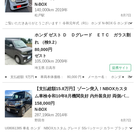
N-BOX
140,000km 2019年
松戸駅
8月7日
ご覧いただきありがとうございます！ 令和元年式（R1） ホンダ N-BOX G ホンダセンシ
千葉
松戸市
松戸駅
N-BOX
ホンダ ゼスト Ｄ Ｄグレード ＥＴＣ ガラス割
れ （検9.2）
80,000円
ゼスト
105,000km 2009年
埼玉県 日高市
提携サイト
■ 支払総額: 9万円 ■ 車両本体価格： 80,000 円 ■ メーカー名： ホンダ ■ 車
埼玉
日高市
ゼスト
【支払総額15.8万円】ゾーン突入！NBOXカスタ
ム車検令和10年8月機関良好 内外装良好 両側パワ
スラ CTBA 不具合無し！
158,000円
N-BOX
287,196km 2014年
野田市
8月7日
U08061385 車名 ホンダ NBOXカスタム グレード SSパッケージ カラー ブラック NH8