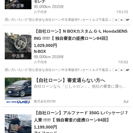
セレナ
中古車
95,000km 2015年
八千代市
7月17日
買い方いろいろ"安心安全な自社ローン中古車販売!! ♪カートルズ千葉店 ♪ 〇●〇●〇● LINEで簡単
千葉
八千代市
セレナ
カートルズ
【自社ローン】N BOXカスタム G･L HondaSENS
ING !!!!!【 独自審査の提携ローン84回】
1,029,000円
N-BOX
中古車
99,000km 2018年
八千代市
7月3日
買い方いろいろ"安心安全な自社ローン中古車販売!! ♪カートルズ千葉店 ♪ 〇●〇●〇● LINEで簡単
千葉
八千代市
N-BOX
カートルズ
【自社ローン】審査通らない方へ
自社ローンなら「じしゃロン」。他社の審査に通らな
かった方も
株式会社IDOM
Ad
【自社ローン】アルファード 350G Lパッケージ 7
人乗 !!!!!【 独自審査の提携ローン84回】
1,199,000円