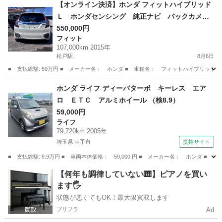
千葉
四街道市
N-BOX
MCCS
【オンライン決済】ホンダ フィットハイブリッド
Ｌ ホンダセンシング 純正ナビ バックカメ
ラ 寒冷地仕様 衝突軽減装置 禁煙車 ハーフ
550,000円
フィット
レザーシート スマートキー ＬＥＤヘッド Ｅ
107,000km 2015年
ＴＣ レーダークルーズ 純正１５インチアルミ
松戸駅
8月6日
■ 支払総額: 59万円 ■ メーカー名： ホンダ ■ 車種名： フィットハイブリッド ■ 
千葉
松戸市
松戸駅
フィット
ホンダ ライフ ディーバターボ キーレス エア
ロ ＥＴＣ アルミホイール （検8.9）
59,000円
ライフ
79,720km 2005年
埼玉県 幸手市
提携サイト
■ 支払総額: 9.9万円 ■ 車両本体価格： 59,000 円 ■ メーカー名： ホンダ 
埼玉
幸手市
ライフ
【何年も調律していない🎹】ピアノを買い
ます🖐️
状態が悪くてもOK！最大限買取します
プリフラ
Ad