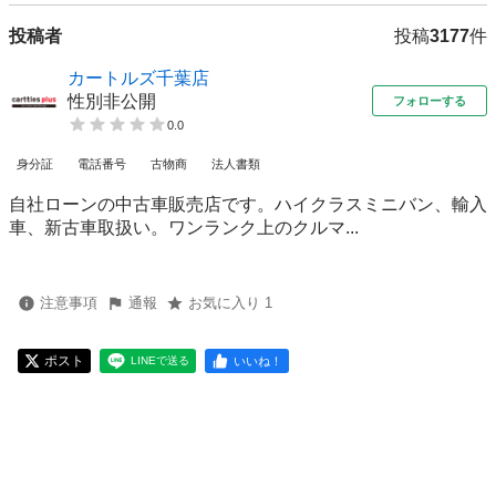
投稿者
投稿
3177
件
カートルズ千葉店
性別非公開
フォローする
0.0
身分証
電話番号
古物商
法人書類
自社ローンの中古車販売店です。ハイクラスミニバン、輸入
車、新古車取扱い。ワンランク上のクルマ...
注意事項
通報
お気に入り 1
ポスト
いいね！
LINEで送る