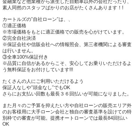
金融業など他業種から派生した自動車以外の会社だったり、
素人同然のスタッフばかりのお店がたくさんあります！!

カートルズの"自社ローン"は、、

①適正価格

※市場価格をもとに適正価格での販売を心がけています。

②完全自社決済

※保証会社や信販会社への情報照会、第三者機関による審査
は行いません。

③全車100%保証付き

※品質に自信があるからこそ、安心してお乗りいただけるよ
う無料保証をお付けしています!!!

たくさんの人にご利用いただけるよう

保証人なしや"頭金なし"でもOK

さらにお支払い回数も最長３６回払いが可能になりました。

また月々のご予算を抑えたい方や自社ローンの販売エリア外
のお客様用に大手ローン会社と独自の審査基準を設けての特
別枠での審査が可能。提携オートローンでは最長84回払い
OK
