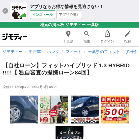
アプリならお得な情報を見逃さない！
インストール
アプリで開く
地元の掲示板 ジモティー 千葉版
千葉県
検索
ログイン
投稿
ジモティー
中古車
ホンダ
フィット
千葉県のフィット
八千代
【自社ローン】フィットハイブリッド 1.3 HYBRID
!!!!!【 独自審査の提携ローン84回】
投稿ID: 1o6cp3
2026年4月3日 08:26