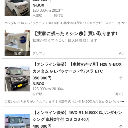
N-BOX
120,000km 2013年
水郷駅
8月7日
ホンダN-BOX GLパッケージ 120000キロ 車検9年4月迄 ワンセグナビ、スマート
千葉
香取市
水郷駅
N-BOX
【実家に残ったミシン🏠】買い取ります❗️
状態が悪くてもOK！最大限買取します
プリフラ
Ad
【オンライン決済】【車検R9年7月】H28 N-BOX
カスタム G Lパッケージ パワスラ ETC
350,000円
N-BOX
125,000km 2016年
松戸駅
8月7日
ご覧いただきありがとうございます！ H28年式 ホンダ N-BOXカスタム G Lパッケージ
千葉
松戸市
松戸駅
N-BOX
【オンライン決済】4WD R1 N-BOX Gホンダセン
シング 車検2年付 コミコミ40万
400,000円