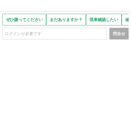
ぜひ譲ってください
まだありますか？
現車確認したい
値
問合せ
初めての方へ
利用規約
プライバシーポリシー
プライバシー・ステートメント
健全化に資する運用方針
お問い合わせ
運営会社
サイトマップ
ご利用ガイド
フリーワードで探す
PC版で表示
都道府県選択
特定商取引法の表示
利用者情報の外部送信について