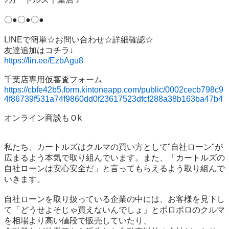
〇●〇●〇●

LINEで簡単☆お問い合わせ☆詳細確認☆

https://lin.ee/EzbAgu8
https://cbfe42b5.form.kintoneapp.com/public/0002cecb798c9
4f86739f531a74f9860dd0f23617523dfcf288a38b163ba47b4
オンライン商談もＯk

私たち、カートルズはクルマの買い方として"自社ローン"が
広まるよう本気で取り組んでいます。また、「カートルズの
自社ローンは安心安全だ」と言ってもらえるよう取り組んで
いきます。

自社ローンを取り扱っている企業の中には、お客様を見下し
て「どうせよそじゃ買えないんでしょ」とボロボロのクルマ
を相場より高い値段で販売していたり、
