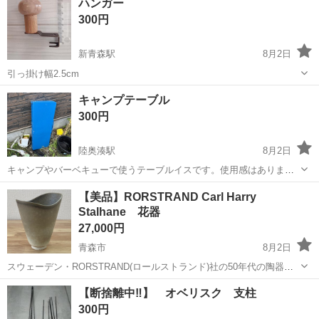
ハンガー
300円
新青森駅
8月2日
引っ掛け幅2.5cm
青森
青森市
新青森駅
家庭用品
キャンプテーブル
300円
陸奥湊駅
8月2日
キャンプやバーベキューで使うテーブルイスです。使用感はあります
がよろしい方どうぞ。
青森
八戸市
陸奥湊駅
家庭用品
キャンプテーブル
【美品】RORSTRAND Carl Harry
Stalhane 花器
27,000円
青森市
8月2日
スウェーデン・RORSTRAND(ロールストランド)社の50年代の陶器の
花器、フラワーベースです。 デザインはCarl Harry Stalhaneカール・
青森
青森市
家庭用品
花器
【断捨離中‼️】 オベリスク 支柱
ハリー・ストルハーネ(スタルハン)です。 夜に降る柔らか...
300円