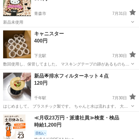
青森市
7月31日
新品未使用
青森
青森市
家庭用品
ダストボックス
キャニスター
400円
下北駅
7月30日
数回使用し、保管してました。 マスキングテープの跡があるものもあ
ります。 まとめてセットです。
青森
むつ市
下北駅
家庭用品
新品🌟排水フィルターネット４点
120円
千年駅
7月30日
はじめまして。 プラスチック製です。 ちゃんと水は流れます。 大き
さは写真３枚目に記載しています。 ✨もしかしたら欲しい商品が安値
青森
弘前市
千年駅
家庭用品
≪月収23万円・派遣社員≫検査・検品
であるかも✨ 🌸他の商品も見ていただければ嬉しいです🌸 ⚠️🚫⚠️🚫⚠️
時給1,200円
🚫 値下げ交渉する...
日払い