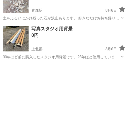
青森駅
8月6日
土をふるいにかけ残った石が沢山あります。 好きなだけお持ち帰りく
ださい。 サイズは最小で5cm これからも沢山出てきます。 現場は青
青森
青森市
青森駅
家庭用品
写真スタジオ用背景
森市浅虫地区 青森市内配達無料！ 残土も沢山ありますのでどうぞ。
0円
上北郡
8月6日
30年ほど前に購入したスタジオ用背景です。25年ほど使用していませ
ん。 【購入時価格】10万以上から3万円ぐらい 【サイズ】縦：
青森
上北郡
家庭用品
背景
1000cm、横：350cm、奥行き：◯cm （大体です） 【傷などの状
態】とくに目立った傷はあ...