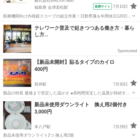
株式会社BREXA Next
7月10日
提携サイト
福島県 会津若松駅
医療機関向け内視鏡スコープの組立作業！日勤専属＆年間休日120日
★◎20代～40代の男女活躍中！送迎あり！マイカー通勤OK◎無料駐車
福島
会津若松市
会津若松駅
その他
場あり★日払いあり◎空調完備で快適作業！《福島県会津若松市》 人
気の工場のお仕事 ◇医療機...
【新品未開封】貼るタイプのカイロ
400円
筒井駅
7月30日
製品の特長 最後まで安定した温かさ ●長時間安定した温度が持続す
る、貼るタイプのカイロです。 ●薄く、中身が均一で片寄らず、から
青森
青森市
筒井駅
家庭用品
衣類
新品未使用ダウンライト 換え用2個付き
だにぴったりフィットします。 ●温かさが14時間持続します。 使用方
3,000円
法 ...
本八戸駅
7月29日
新品未使用ダウンライト2つ 換え用2個