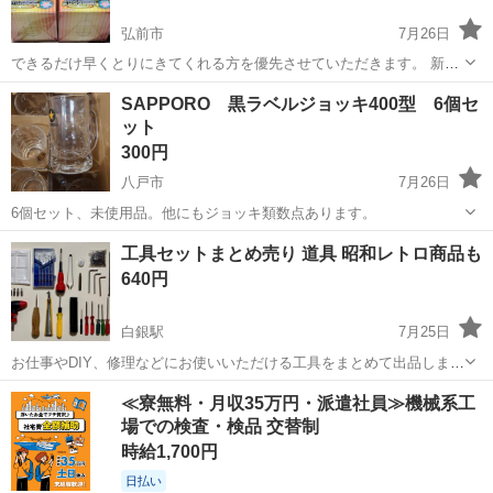
弘前市
7月26日
できるだけ早くとりにきてくれる方を優先させていただきます。 新品
未使用未開封品です。 よろしくおねがいします。
青森
弘前市
家庭用品
セット
SAPPORO 黒ラベルジョッキ400型 6個セ
ット
300円
八戸市
7月26日
6個セット、未使用品。他にもジョッキ類数点あります。
青森
八戸市
家庭用品
工具セットまとめ売り 道具 昭和レトロ商品も
640円
白銀駅
7月25日
お仕事やDIY、修理などにお使いいただける工具をまとめて出品しま
す。 主に中古品ですが、まだまだ使えるものばかりです。 --- セット
青森
八戸市
白銀駅
家庭用品
レトロ
≪寮無料・月収35万円・派遣社員≫機械系工
内容（画像内で、赤いXでマークされた商品は売り切れです） • （新...
場での検査・検品 交替制
時給1,700円
日払い