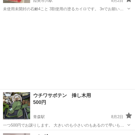
陸奥市川駅
8月2日
未使用未開封の石鹸4こと 3割使用の塗るカイロです。 3nでお願いし
ます。
青森
八戸市
陸奥市川駅
家庭用品
石鹸
ウチワサボテン 挿し木用
500円
青森駅
8月2日
一つ500円でお譲りします。 大きいのも小さいのもあるので早いもの
勝ちです。 写真意外にもあります。 自宅まで取りに来てくれる方。
青森
青森市
青森駅
家庭用品