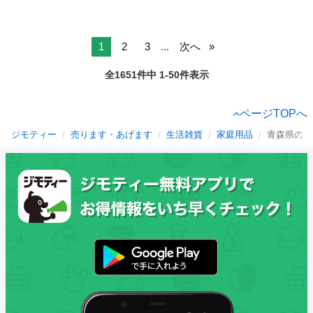
1
2
3
...
次へ
全1651件中 1-50件表示
ページTOPへ
ジモティー
売ります・あげます
生活雑貨
家庭用品
青森県の家