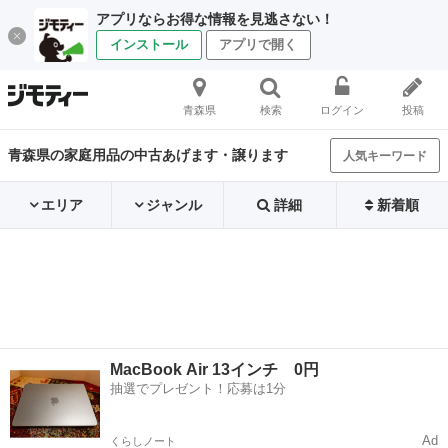
アプリならお得な情報を見逃さない！
インストール
アプリで開く
青森県
検索
ログイン
投稿
青森県の家庭用品の中古あげます・譲ります
人気キーワード
エリア
ジャンル
詳細
新着順
MacBook Air 13インチ 0円
抽選でプレゼント！応募は1分
Ad
くらしノート