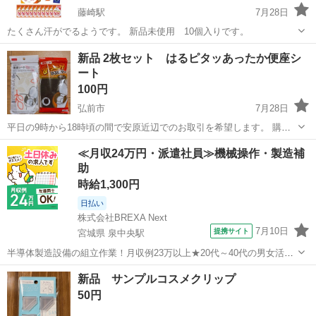
藤崎駅
7月28日
たくさん汗がでるようです。 新品未使用 10個入りです。
青森
弘前市
藤崎駅
家庭用品
新品 2枚セット はるピタッあったか便座シ
ート
100円
弘前市
7月28日
平日の9時から18時頃の間で安原近辺でのお取引を希望します。 購入
ご希望の際は、ご希望の日時を合わせてお問合せいただけると助かり
青森
弘前市
家庭用品
便座
≪月収24万円・派遣社員≫機械操作・製造補
ます。 よろしくお願いいたします。
助
時給1,300円
日払い
株式会社BREXA Next
7月10日
提携サイト
宮城県 泉中央駅
半導体製造設備の組立作業！月収例23万以上★20代～40代の男女活躍
中中！社会保険完備！送迎あり！◎マイカー通勤OK＆無料駐車場完
宮城
泉中央駅
その他
新品 サンプルコスメクリップ
備！作業着無償貸与◎食堂利用可★《宮城県黒川郡大和町》 人気の工
50円
場のお仕事 ◇半導体製造設備...