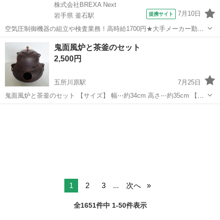
株式会社BREXA Next
7月10日
提携サイト
岩手県 釜石駅
空気圧制御機器の組立や検査業務！高時給1700円★大手メーカー勤
務！嬉しい寮費無料！ワンルーム寮完備★マイカー通勤OK＆工場敷地
岩手
釜石市
釜石駅
その他
鬼面風炉と茶釜のセット
内に無料駐車場あり★！《岩手県釜石市》 人気の工場のお仕事 ◇空気
2,500円
圧制御機器（シリンダ、バルブ...
五所川原駅
7月25日
鬼面風炉と茶釜のセット 【サイズ】 幅⋯約34cm 高さ⋯約35cm 【状
態】 古い物で茶釜の内側は大分錆ています。 ＃アンティーク ＃骨董
青森
五所川原市
五所川原駅
家庭用品
品 ＃オブジェ ＃茶道具 ＃炭手前 ＃風炉 ＃茶釜釜
1
2
3
...
次へ
全1651件中 1-50件表示