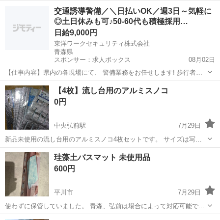
青森
八戸市
本八戸駅
家庭用品
交通誘導警備／＼日払いOK／週3日～気軽に
◎土日休みも可♪50-60代も積極採用…
日給9,000円
東洋ワークセキュリティ株式会社
青森県
スポンサー：求人ボックス
08月02日
【仕事内容】県内の各現場にて、 警備業務をお任せします! 歩行者の
誘導 一般車両の誘導 工事車両の誘導 これがメインの業務です! 難しい
アルバイト・パート / 契約社員
【4枚】流し台用のアルミスノコ
ことは特にありません 土日祝休み・固定休など 希望通りのシフトが可
0円
能なので 無理なく働けますよ...
中央弘前駅
7月29日
新品未使用の流し台用のアルミスノコ4枚セットです。 サイズは写真
を参考にしてください。 写真4枚目、スノコ1枚だけ真ん中に折り目が
青森
弘前市
中央弘前駅
家庭用品
流し台
珪藻土バスマット 未使用品
ついています。 受け渡し場所は東長町セブンイレブン希望です。
600円
平川市
7月29日
使わずに保管していました。 青森、弘前は場合によって対応可能で
す。
青森
平川市
家庭用品
珪藻土