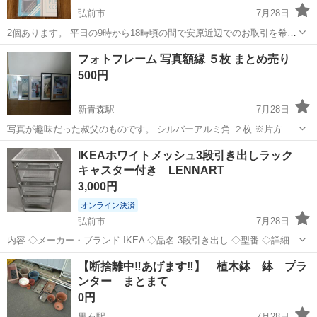
弘前市
7月28日
2個あります。 平日の9時から18時頃の間で安原近辺でのお取引を希望
します。 購入ご希望の際は、ご希望の日時を合わせてお問合せいただ
青森
弘前市
家庭用品
新品
フォトフレーム 写真額縁 ５枚 まとめ売り
けると助かります。 よろしくお願いいたします。
500円
新青森駅
7月28日
写真が趣味だった叔父のものです。 シルバーアルミ角 ２枚 ※片方小
キズあり 38.5×33.5×1.5cm シルバーアルミ面取り？タイプ １枚 （猫
青森
青森市
新青森駅
家庭用品
アルミ
IKEAホワイトメッシュ3段引き出しラック
の写真） 38.5×33.5×1.5cm こげ茶アルミ面取り？タイプ ...
キャスター付き LENNART
3,000円
オンライン決済
弘前市
7月28日
内容 ◇メーカー・ブランド IKEA ◇品名 3段引き出し ◇型番 ◇詳細
約 幅305(mm奥行き340mm高さ560mm 現金でのお支払いも可能で
青森
弘前市
家庭用品
LENNART
【断捨離中‼️あげます‼️】 植木鉢 鉢 プラ
す。 配送も可能ですので、お気軽にご相談ください。 ◇配...
ンター まとまて
0円
黒石駅
7月28日