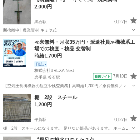
2,000円
黒石駅
7月27日
断捨離中‼️ 農業資材 キミヤ式
青森
黒石市
黒石駅
家庭用品
資材
≪寮無料・月収35万円・派遣社員≫機械系工
場での検査・検品 交替制
時給1,700円
日払い
株式会社BREXA Next
7月10日
提携サイト
岩手県 釜石駅
【空気圧制御機器の組立や検査業務】高時給1,700円／寮費無料／マイ
カー通勤OK＆工場敷地内に無料駐車場あり 人気の工場のお仕事 ◇空
岩手
釜石市
釜石駅
その他
棚 2段 スチール
気圧制御機器（シリンダ、バルブ等）の製造・組立、検査、梱包、入
1,200円
出荷業務◇ ＊大手メーカー...
平賀駅
7月27日
棚 2段 スチールになります。 足りない部品があります。 ホームセ
ンターにあります。 サビがある所があります。 受け渡し場所は石川の
青森
平川市
平賀駅
家庭用品
🛁風呂の排水口のふた２点