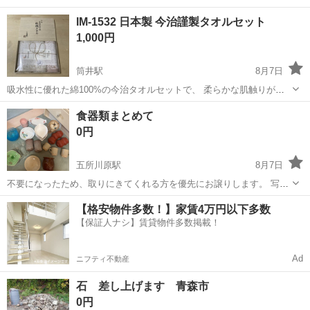
IM-1532 日本製 今治謹製タオルセット
1,000円
筒井駅
8月7日
吸水性に優れた綿100%の今治タオルセットで、 柔らかな肌触りが特
徴です。 頂いたものですが、使用せず自宅で長期保管していたものに
青森
青森市
筒井駅
家庭用品
タオル
食器類まとめて
なります。 木箱の上から包装紙に包んだ状態で保管しておりましたの
0円
で、状態良く美品です。 -...
五所川原駅
8月7日
不要になったため、取りにきてくれる方を優先にお譲りします。 写真
にあります食器全て 割れかけはなさそうですが、見落としがあるかも
青森
五所川原市
五所川原駅
家庭用品
【格安物件多数！】家賃4万円以下多数
しれない&細かい点気になさる方はご遠慮ください 返品不可 よろしく
【保証人ナシ】賃貸物件多数掲載！
お願いいたします！
Ad
ニフティ不動産
石 差し上げます 青森市
0円