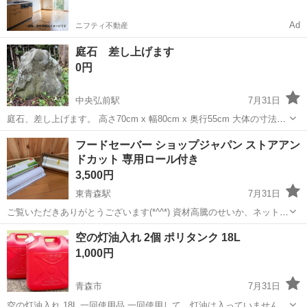
Ad
ニフティ不動産
庭石 差し上げます
0円
中央弘前駅
7月31日
庭石、差し上げます。 高さ70cm x 幅80cm x 奥行55cm 大体の寸法で
す。 ディズニー短編映画の幸せになる火山のおじさんみたいな顔が表
青森
弘前市
中央弘前駅
家庭用品
庭石
フードセーバー ショップジャパン ストアアン
面に見えます。 令和8年8月20日頃までに取りに来ていただける方、自
ドカット 専用ロール付き
分...
3,500円
東青森駅
7月31日
ご覧いただきありがとうございます(*^^*) 資材高騰のせいか、ネットで
買うと結構するみたいです。 青森市港町の自宅までお越しくださる方
青森
青森市
東青森駅
家庭用品
空の灯油入れ 2個 ポリタンク 18L
にお願いいたします。 ✦・┈┈┈┈┈┈┈┈┈┈・✦ ショップジャパ
1,000円
ン 真空パッ...
青森市
7月31日
空の灯油入れ 18L 一回使用品 一回使用して、灯油は入っていません。