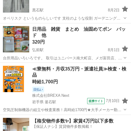
黒石駅
8月2日
オベリスク というものらしいです 支柱のような役割 ガーデニングに
いかがでしょうか🤩
青森
黒石市
黒石駅
家庭用品
オベリスク
日用品 雑貨 まとめ 油固めてポン バッ
ド 他
320円
弘前駅
8月1日
台所用品いろいろです。 取引はユニバース南大町店、メガ富田店、ド
ン・キホーテ弘前店でお願い致します。
青森
弘前市
弘前駅
家庭用品
≪寮無料・月収35万円・派遣社員≫検査・検
品
時給1,700円
日払い
株式会社BREXA Next
7月10日
提携サイト
岩手県 釜石駅
空気圧制御機器の組立や検査業務！高時給1700円★大手メーカー勤
務！嬉しい寮費無料！ワンルーム寮完備★マイカー通勤OK＆工場敷地
岩手
釜石市
釜石駅
その他
【格安物件多数✨】家賃4万円以下多数
内に無料駐車場あり★！《岩手県釜石市》 人気の工場のお仕事 ◇空気
【保証人ナシ】賃貸物件多数掲載！
圧制御機器（シリンダ、バルブ...