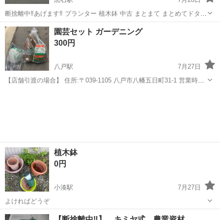
断捨離中‼️あげます‼️ プランター 植木鉢 中古 まとまて まとめてドタキ
ャン出たので再出品いたします😭 お引き渡し早い順に決めていきます
青森
黒石市
黒石駅
家庭用品
プランター
園芸セット ガーデニング
300円
八戸駅
7月27日
【店舗引渡の場合】 住所:〒039-1105 八戸市八幡五日町31-1 営業時
間:9時〜17時 定休日:水曜日・その他不定休もあり ※商品はすべて店
青森
八戸市
八戸駅
家庭用品
頭販売もしております。 お取引メッセージ中のやり取りであっても ご
来店購...
植木鉢
0円
小湊駅
7月27日
よければどうぞ
青森
東津軽郡
小湊駅
家庭用品
【断捨離中‼️】 キミヤ式 農業資材