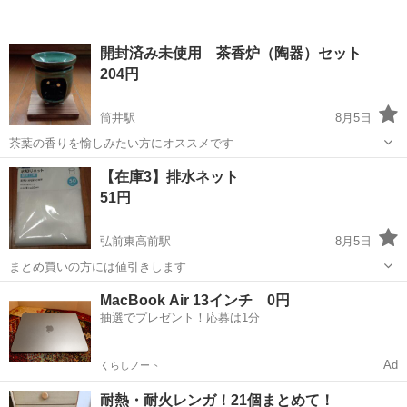
開封済み未使用 茶香炉（陶器）セット
204円
筒井駅
8月5日
茶葉の香りを愉しみたい方にオススメです
青森
弘前市
筒井駅
家庭用品
茶香炉
【在庫3】排水ネット
51円
弘前東高前駅
8月5日
まとめ買いの方には値引きします
青森
弘前市
弘前東高前駅
家庭用品
ネット
MacBook Air 13インチ 0円
抽選でプレゼント！応募は1分
Ad
くらしノート
耐熱・耐火レンガ！21個まとめて！