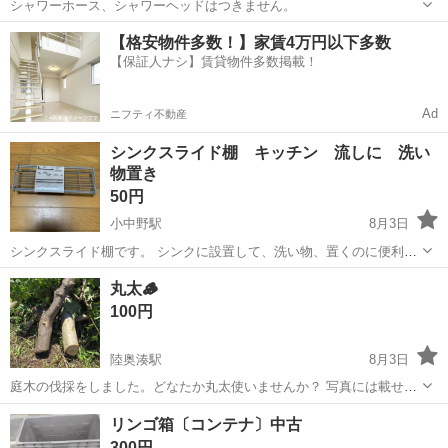
シャワーホース、シャワーヘッドはつきません。
青森
青森市
筒井駅
家庭用品
シャワーヘッド
【格安物件多数！】家賃4万円以下多数
【保証人ナシ】賃貸物件多数掲載！
Ad
ニフティ不動産
シンクスライド棚 キッチン 流しに 洗い
物置き
50円
小中野駅
8月3日
シンクスライド棚です。 シンクに設置して、洗い物、置くのに便利で
す。 よろしくお願いします。
青森
八戸市
小中野駅
家庭用品
シンク
丸太🪵
100円
陸奥湊駅
8月3日
庭木の伐採をしました。どなたか丸太使いませんか？ 写真には載せて
いませんが、もっとあります。八戸市 で直接取引き出来る方気軽に連
青森
八戸市
陸奥湊駅
家庭用品
丸太
リンゴ箱〔コンテナ〕中古
絡くださいm(_ _)m よろしくお願いいたします。
300円