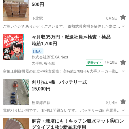
500円
下北駅
8月5日
ご覧いただきありがとうございます。 蓄熱式暖房機を解体した際に外
した耐火レンガです。 全部で21個ありますので、まとめて引き取って
青森
むつ市
下北駅
家庭用品
耐火レンガ
≪月収35万円・派遣社員≫検査・検品
いただける方に500円にてお譲りします。 参考までに、素人採寸です
時給1,700円
が以下が大まかなサイズに...
日払い
株式会社BREXA Next
7月10日
提携サイト
岩手県 釜石駅
空気圧制御機器の組立や検査業務！高時給1700円★大手メーカー勤
務！嬉しい寮費無料！ワンルーム寮完備★マイカー通勤OK＆工場敷地
岩手
釜石市
釜石駅
その他
刈り払い機 バッテリー式
内に無料駐車場あり★！《岩手県釜石市》 人気の工場のお仕事 ◇空気
15,000円
圧制御機器（シリンダ、バルブ...
種差海岸駅
8月4日
電動刈り払い機です。 動作は問題ないです。 バッテリー2個 充電器1
個
青森
三戸郡
種差海岸駅
家庭用品
飼育・栽培にも！キッチン吸水マット🚰ロン
グタイプ１枚✨新品未使用