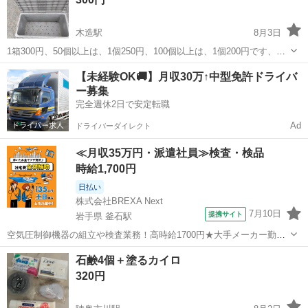
木造駅
8月3日
1箱300円、50個以上は、1個250円、100個以上は、1個200円です、中
古品で名前が入っていて経年劣化があります。委託販売になります。
青森
つがる市
木造駅
家庭用品
【未経験OK🚚】月収30万↑中型免許ドライバ
ー募集
完全週休2日で安定転職
Ad
ドライバーダイレクト
≪月収35万円・派遣社員≫検査・検品
時給1,700円
日払い
株式会社BREXA Next
7月10日
提携サイト
岩手県 釜石駅
空気圧制御機器の組立や検査業務！高時給1700円★大手メーカー勤
務！嬉しい寮費無料！ワンルーム寮完備★マイカー通勤OK＆工場敷地
岩手
釜石市
釜石駅
その他
石鹸4個＋塗るカイロ
内に無料駐車場あり★！《岩手県釜石市》 人気の工場のお仕事 ◇空気
320円
圧制御機器（シリンダ、バルブ...