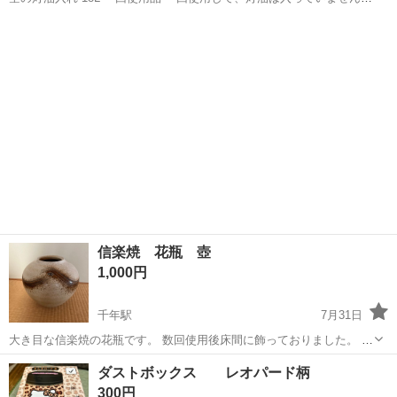
空です。 臭いは残っていると思います。 気にされる方はご遠慮くださ
青森
青森市
家庭用品
い。
信楽焼 花瓶 壺
1,000円
千年駅
7月31日
大き目な信楽焼の花瓶です。 数回使用後床間に飾っておりました。 ご
納得の上ご購入お願い致します。
青森
弘前市
千年駅
家庭用品
生花
ダストボックス レオパード柄
300円