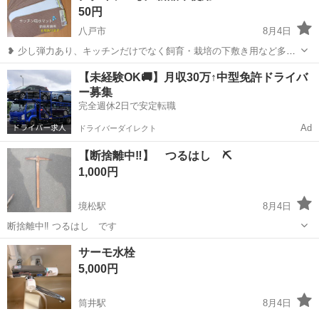
50円
八戸市
8月4日
❥ 少し弾力あり、キッチンだけでなく飼育・栽培の下敷き用など多用
途にお使い頂けるかと思います。 キッチン吸水マット🚰 ロングタイプ
青森
八戸市
家庭用品
吸水
【未経験OK🚚】月収30万↑中型免許ドライバ
１枚✨新品未使用 …１枚＝50円 同じもの８枚あります 必要枚数
ー募集
をお知らせく...
完全週休2日で安定転職
Ad
ドライバーダイレクト
【断捨離中‼️】 つるはし ⛏️
1,000円
境松駅
8月4日
断捨離中‼️ つるはし です
青森
黒石市
境松駅
家庭用品
つるはし
サーモ水栓
5,000円
筒井駅
8月4日