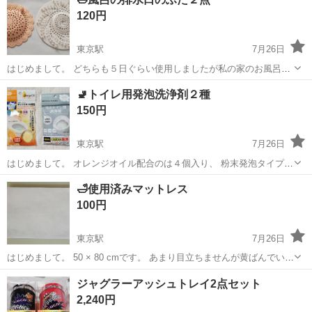
道の駅の駐車場になります。
120円
東京駅
7月26日
はじめまして。 どちらも５日ぐらい使用しましたが私の家のお風呂に
は不向きなので必要な方に差し上げます。 ピンクの方は直径 12.2
青森
弘前市
東京駅
家庭用品
🚽トイレ用発泡洗浄剤２種
cm、 白い方は直径 13.3 cm でどちらもシリコンです。 ✨もしかした
150円
ら欲しい商品が...
東京駅
7月26日
はじめまして。 オレンジオイル配合のは４個入り、 粉末発泡タイプは
２個入りです。 どちらも手を汚さずトイレに入れるだけで洗浄･除菌･
青森
弘前市
東京駅
家庭用品
🛁使用済みマットレス
消臭ができます。 どちらも簡易和式･洋式水洗トイレにはご利用でき
100円
ませんのでご注意ください。 ...
東京駅
7月26日
はじめまして。 50 × 80 cmです。 あまり目立ちませんが黄ばんでいま
す(写真３枚目)。 表面には目立つ汚れはありません。 さらさらした毛
青森
弘前市
東京駅
家庭用品
ジャグラーアッシュトレイ2点セット
布のような触り心地です。 ペットなど汚れてしまう所での使用をおす
2,240円
すめします。 使...