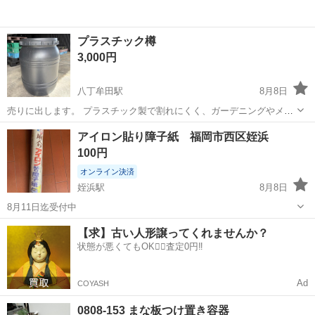
プラスチック樽
3,000円
八丁牟田駅
8月8日
売りに出します。 プラスチック製で割れにくく、ガーデニングやメダ
カ入れなどに良いかと思います。 高さは77.8センチほどあります。 写
福岡
大川市
八丁牟田駅
家庭用品
アイロン貼り障子紙 福岡市西区姪浜
真を見ていただいたらわかると思います。
100円
オンライン決済
姪浜駅
8月8日
8月11日迄受付中
福岡
福岡市
姪浜駅
家庭用品
障子紙
【求】古い人形譲ってくれませんか？
状態が悪くてもOK🙆‍♀️査定0円‼️
Ad
COYASH
0808-153 まな板つけ置き容器