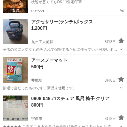
状態が悪くてもOK🙆‍♀️査定0円‼️
Ad
COYASH
アクセサリー(ランチ)ボックス
1,200円
九州工大前駅
8月8日
子供の頃に大切なものを入れて保管するために使っていた可愛いボッ
クスです。 サイズは約16cmの立方体です！ 大切に保管していたため
福岡
北九州市
九州工大前駅
家庭用品
ボックス
アースノーマット
綺麗です(^^) ご相談も受けますので気軽に連絡ください！
500円
井尻駅
8月8日
抽選で当たったものです。新品未使用です。
福岡
春日市
井尻駅
家庭用品
0808-048 バスチェア 風呂 椅子 クリア
800円
宗像市
8月8日
★★★★★ ご自宅にある不要品を是非ジモティースポットへお持ち込