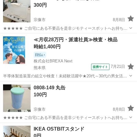
300円
宗像市
8月8日
★★★★★ ご自宅にある不要品を是非ジモティースポットへお持ち込
みしませんか？ 家電、趣味・スポーツ・レジャー用品、こども用品、
福岡
宗像市
家庭用品
スポット
≪月収28万円・派遣社員≫検査・検品
衣料服飾品、生活雑貨、家具、本、CD・DVDなどが無料でまとめて持
時給1,400円
ち込めます！ ※詳細はこ...
日払い
株式会社BREXA Next
7月21日
提携サイト
熊本県
半導体製造装置の組立や検査！未経験活躍中★20代～30代の男女活躍
中★ワンルーム寮完備！赴任旅費会社負担！マイカー通勤OK！無料駐
熊本
その他
0808-149 丸缶
車場あり！正社員登用あり！《熊本県菊池郡大津町》 人気の工場のお
100円
仕事 ◇半導体製造装置の組立...
宗像市
8月8日
★★★★★ ご自宅にある不要品を是非ジモティースポットへお持ち込
みしませんか？ 家電、趣味・スポーツ・レジャー用品、こども用品、
福岡
宗像市
家庭用品
スポット
IKEA OSTBITスタンド
衣料服飾品、生活雑貨、家具、本、CD・DVDなどが無料でまとめて持
0円
ち込めます！ ※詳細はこ...