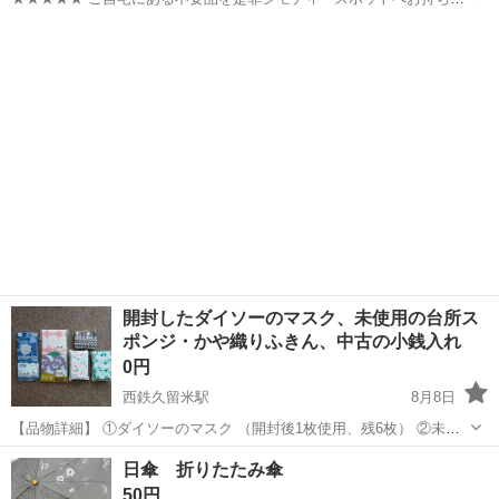
みしませんか？ 家電、趣味・スポーツ・レジャー用品、こども用品、
福岡
宗像市
家庭用品
スポット
衣料服飾品、生活雑貨、家具、本、CD・DVDなどが無料でまとめて持
ち込めます！ ※詳細はこ...
開封したダイソーのマスク、未使用の台所ス
ポンジ・かや織りふきん、中古の小銭入れ
0円
西鉄久留米駅
8月8日
【品物詳細】 ①ダイソーのマスク （開封後1枚使用、残6枚） ②未使
用の台所スポンジ2個＆未開封かや織りふきん2枚 ③ゾウさん模様の小
福岡
久留米市
西鉄久留米駅
家庭用品
日傘 折りたたみ傘
銭入れ （布製、アクセサリー入れとして2回ほど使用） ・このまま処
50円
分するのはも...