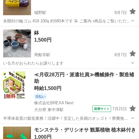
城野駅
8月7日
未開封の輪ゴム #18 100g 約580本です 📝 ご案内 •商品をご覧いただき
有難うございます！ •お時間がある方は、ぜひプロフィールもご覧下さ
福岡
北九州市
城野駅
家庭用品
鉢
い •最近、アポまでに時間がかかるケースが増えておりますので、「先
1,500円
着順...
周船寺駅
8月7日
いる方がおられたらお譲りします
福岡
福岡市
周船寺駅
家庭用品
≪月収28万円・派遣社員≫機械操作・製造補
助
時給1,500円
日払い
株式会社BREXA Next
7月21日
提携サイト
大分県 東中津駅
半導体装置の製造業務！活躍中！安定した長期のオシゴト！寮費無料
★赴任旅費会社負担◎20代～40代の男性活躍中★未経験活躍中！高時
大分
中津市
東中津駅
その他
モンステラ・デリシオサ 観葉植物 植木鉢付き
給1,500円！《大分県中津市》 人気の工場のお仕事 ◇半導体装置内部
1,000円
のシート製造◇ ＊クリー...