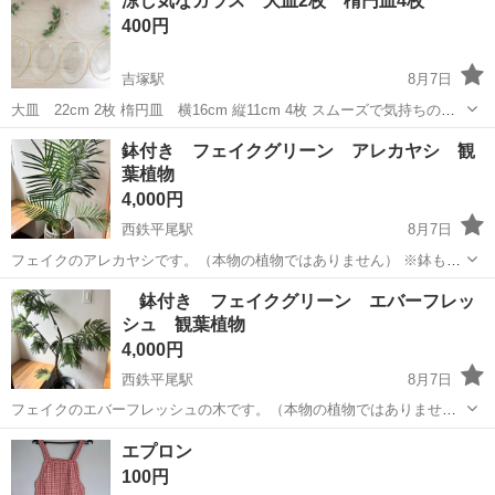
涼し気なガラス 大皿2枚 楕円皿4枚
トレーサイズ：[縦]約30cm／[横幅]約36cm ・電球...
400円
吉塚駅
8月7日
大皿 22cm 2枚 楕円皿 横16cm 縦11cm 4枚 スムーズで気持ちの良
いお取引ができる方からのご連絡をお待ちしております。 ご希望の受
福岡
糟屋郡
吉塚駅
家庭用品
鉢付き フェイクグリーン アレカヤシ 観
取日時お知らせください よろしくお願いいたします。
葉植物
4,000円
西鉄平尾駅
8月7日
フェイクのアレカヤシです。（本物の植物ではありません） ※鉢も付
いてます。 お部屋のインテリアに♪ 水やりの必要もなく、枯れること
福岡
福岡市
西鉄平尾駅
家庭用品
アレカヤシ
鉢付き フェイクグリーン エバーフレッ
もないので安心です。 植物サイズ:約 135㎝高×66㎝幅（最大値） 鉢
シュ 観葉植物
サイズ:約 36....
4,000円
西鉄平尾駅
8月7日
フェイクのエバーフレッシュの木です。（本物の植物ではありませ
ん） ※鉢も付いてます。 お部屋のインテリアに♪ 水やりの必要もな
福岡
福岡市
西鉄平尾駅
家庭用品
エバーフレッシュ
エプロン
く、枯れることもないので安心です。 Planeco（プラネコ） 植物サイ
100円
ズ:約 146㎝高×8...