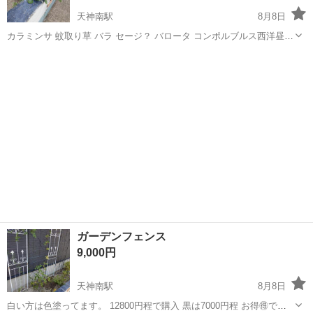
天神南駅
8月8日
カラミンサ 蚊取り草 バラ セージ？ バロータ コンポルブルス西洋昼顔
他にもガーデニング用品出してるので まとめてだと助かります。
福岡
福岡市
天神南駅
家庭用品
バラ
ガーデンフェンス
9,000円
天神南駅
8月8日
白い方は色塗ってます。 12800円程で購入 黒は7000円程 お得🉐で