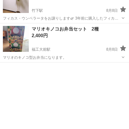
竹下駅
8月8日
フィカス・ウンベラータをお譲りします🌿 3年前に購入したフィカ
ス・ウンベラータです。 現在の全長は約148cmあります。 新芽も出て
福岡
福岡市
竹下駅
家庭用品
ウンベラータ
マリオキノコお弁当セット 2種
おり、まだまだ成長中です。 現在は枝が細めですが、植え替えや適切
2,400円
な肥料・日当たりの管理を...
福工大前駅
8月8日
マリオのキノコ型お弁当になります。
福岡
福岡市
福工大前駅
家庭用品