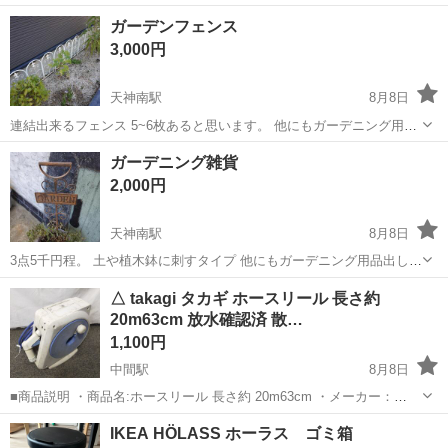
す。 他にもガーデニング用品出してるので まとめてだと助かりま
福岡
福岡市
天神南駅
家庭用品
フェンス
ガーデンフェンス
す。
3,000円
天神南駅
8月8日
連結出来るフェンス 5~6枚あると思います。 他にもガーデニング用品
出してるので まとめてだと助かります。
福岡
福岡市
天神南駅
家庭用品
ガーデニング雑貨
2,000円
天神南駅
8月8日
3点5千円程。 土や植木鉢に刺すタイプ 他にもガーデニング用品出して
るので まとめてだと助かりますあ
福岡
福岡市
天神南駅
家庭用品
△ takagi タカギ ホースリール 長さ約
20m63cm 放水確認済 散…
1,100円
中間駅
8月8日
■商品説明 ・商品名:ホースリール 長さ約 20m63cm ・メーカー：
takagi タカギ ・ホースの長さ：約 20m63cm ※実測の為、数値は前後
福岡
中間市
中間駅
家庭用品
タカギ
IKEA HÖLASS ホーラス ゴミ箱
します。 ・付属品：接続ホース ※写真枚目をご確認...