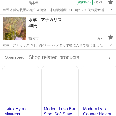
7月21日
提携サイト
熊本県
半導体製造装置の組立や検査！未経験活躍中★20代～30代の男女活躍
中★ワンルーム寮完備！赴任旅費会社負担！マイカー通勤OK！無料駐
熊本
その他
水草 アナカリス
車場あり！正社員登用あり！《熊本県菊池郡大津町》 人気の工場のお
40円
仕事 ◇半導体製造装置の組立...
福岡市
8月7日
水草 アナカリス 40円(約20cm〜) メダカ水槽に入れて増えました。
(メダカの卵や貝類など生き物がついてる場合あり) ビニール袋などで
福岡
福岡市
家庭用品
アナカリス
お渡し予定です。 ＊あくまでも自宅にて素人管理なので、神経質な方
はご遠慮ください。