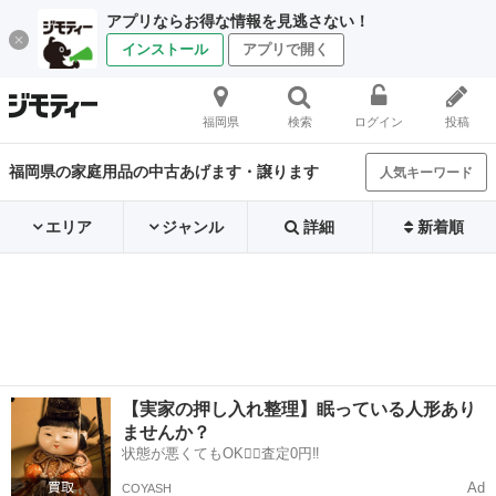
アプリならお得な情報を見逃さない！
インストール
アプリで開く
福岡県
検索
ログイン
投稿
福岡県の家庭用品の中古あげます・譲ります
人気キーワード
エリア
ジャンル
詳細
新着順
【実家の押し入れ整理】眠っている人形あり
ませんか？
状態が悪くてもOK🙆‍♀️査定0円‼️
Ad
COYASH