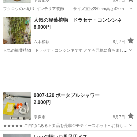
下曽根駅
8月7日
フクロウの木彫り インテリア装飾 サイズ直径280mm高さ420mm
多少の寸法の誤差はご了承下さい。 中古品となりますので傷汚れ等ご
福岡
北九州市
下曽根駅
家庭用品
フクロウ
人気の観葉植物 ドラセナ・コンシンネ
ざいます。 画像にてご確認の上、ご購入お願い致します。 直接引取り
8,000円
大歓迎です！
六本松駅
8月7日
人気の観葉植物 ドラセナ・コンシンネです とても元気に育ちまし
た。 約２ｍです 引き取り希望
福岡
福岡市
六本松駅
家庭用品
0807-120 ポータブルシャワー
2,000円
宗像市
8月7日
★★★★★ ご自宅にある不要品を是非ジモティースポットへお持ち込
みしませんか？ 家電、趣味・スポーツ・レジャー用品、こども用品、
福岡
宗像市
家庭用品
スポット
レック軽いお風呂用イス