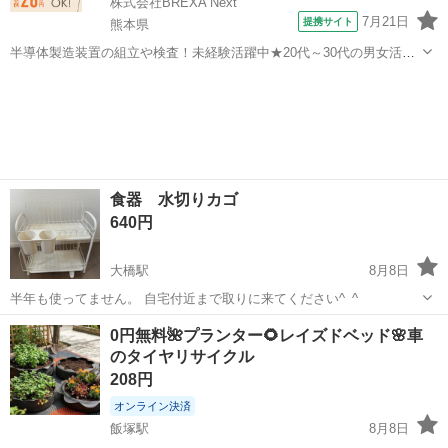
株式会社BREXA Next
7月21日
提携サイト
熊本県
半導体製造装置の組立や検査！未経験活躍中★20代～30代の男女活躍
中★ワンルーム寮完備！赴任旅費会社負担！マイカー通勤OK！無料駐
熊本
その他
車場あり！正社員登用あり！《熊本県菊池郡大津町》 人気の工場のお
仕事 ◇半導体製造装置の組立...
食器 水切りカゴ
640円
大橋駅
8月8日
半年も使ってません。 自宅付近まで取りに来てください^_^
福岡
福岡市
大橋駅
家庭用品
0円無料🌺プランター🌻レイズドベッド🌸車
のタイヤリサイクル
208円
オンライン決済
飯塚駅
8月8日