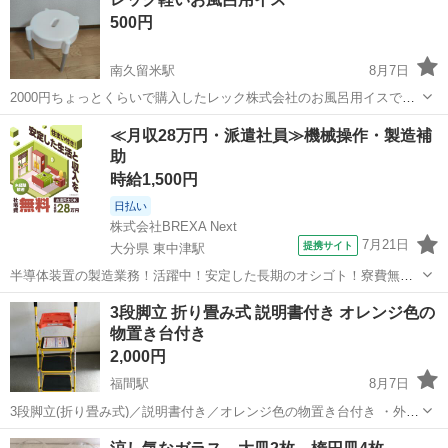
衣料服飾品、生活雑貨、家具、本、CD・DVDなどが無料でまとめて持
500円
ち込めます！ ※詳細はこ...
南久留米駅
8月7日
2000円ちょっとくらいで購入したレック株式会社のお風呂用イスで
す。 サイズが合わず、ほとんど使っていないので綺麗な状態です。引
福岡
久留米市
南久留米駅
家庭用品
≪月収28万円・派遣社員≫機械操作・製造補
き取りに来てくれる方希望です。 とで軽いです。
助
時給1,500円
日払い
株式会社BREXA Next
7月21日
提携サイト
大分県 東中津駅
半導体装置の製造業務！活躍中！安定した長期のオシゴト！寮費無料
★赴任旅費会社負担◎20代～40代の男性活躍中★未経験活躍中！高時
大分
中津市
東中津駅
その他
3段脚立 折り畳み式 説明書付き オレンジ色の
給1,500円！《大分県中津市》 人気の工場のお仕事 ◇半導体装置内部
物置き台付き
のシート製造◇ ＊クリー...
2,000円
福間駅
8月7日
3段脚立(折り畳み式)／説明書付き／オレンジ色の物置き台付き ・外形
寸法：[高さ]約125cm／[横幅]約44cm／[奥行]約66cm ・オレンジ色の
福岡
福津市
福間駅
家庭用品
脚立