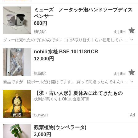
ミューズ ノータッチ泡ハンドソープディス
ペンサー
600円
柚須駅
8月9日
グレーは売れたので白のみです！ 白は3取り替えくらい使用していま
す！
福岡
福岡市
柚須駅
家庭用品
nobili 水栓 BSE 101118/1CR
12,000円
祇園駅
8月9日
新品ですが、段ボールだけ開けてます。 買って間違ったんですんp
で、出品します。 イタリアNOBILI社製の洗面用シングルレバー混合水
福岡
福岡市
祇園駅
家庭用品
【求・古い人形】夏休みに出てきたもの
栓です。給水・給湯用フレキシブルホースと排水栓金具が付属してお
状態が悪くてもOK🙆‍♀️査定0円‼️
り、洗面所の交換・設置に最適...
Ad
COYASH
観葉植物(ウンベラータ)
3,000円