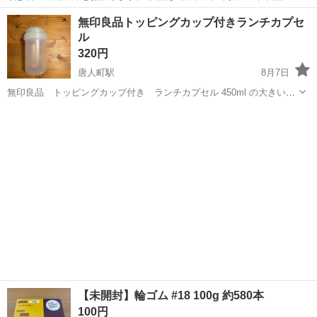
製 直径24.5cm 高さ29cm 中）陶器製 直径24.5cm 高さ28cm
福岡
福岡市
柚須駅
家庭用品
無印良品トッピングカップ付きランチカプセ
右）樹脂製 直径29cm 高さ28.5cm バラでもお譲り可能ですので、
ル
気に...
320円
唐人町駅
8月7日
無印良品 トッピングカップ付き ランチカプセル 450ml の大きい方
になります。 食べ物入れてみただけで、カップについては新品未使用
福岡
福岡市
唐人町駅
家庭用品
カプセル
となります。 近くまで取りに来て下さる方へお譲りします。 現金のみ
の受け渡しでお願い致...
【未開封】輪ゴム #18 100g 約580本
100円