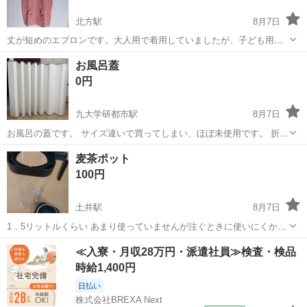
北方駅
8月7日
丈が短めのエプロンです。大人用で着用していましたが、子ども用で
も着用できそうな丈です。（お子さんによっては胴体部分がゆったり
福岡
北九州市
北方駅
家庭用品
エプロン
お風呂蓋
するかもしれませんが…） 丈約55cm お腹の辺りにポケットありま
0円
す。
九大学研都市駅
8月7日
お風呂の蓋です。 サイズ違いで買ってしまい、ほぼ未使用です。 折り
たためるタイプになっています。 サイズは写真にも書いてあります
福岡
福岡市
九大学研都市駅
家庭用品
麦茶ポット
が、 横70センチ 縦139.2センチです。 小さい子どもがいる為、取りに
100円
来てくださる方でお願い...
土井駅
8月7日
1．5リットルくらい あまり使っていませんが注ぐときに使いにくかっ
たので。 不具合はありません。
福岡
福岡市
土井駅
家庭用品
ポット
≪入寮・月収28万円・派遣社員≫検査・検品
時給1,400円
日払い
株式会社BREXA Next