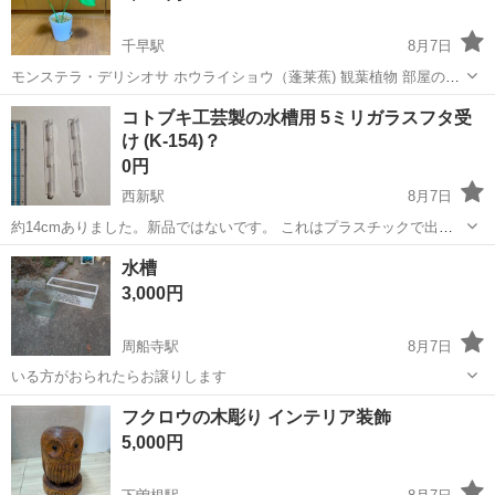
千早駅
8月7日
モンステラ・デリシオサ ホウライショウ（蓬莱蕉) 観葉植物 部屋の中
で育っていました サイズ 床から34cm 取引場所 福岡市東区千早2丁
福岡
福岡市
千早駅
家庭用品
モンステラ
コトブキ工芸製の水槽用 5ミリガラスフタ受
目
け (K-154)？
0円
西新駅
8月7日
約14cmありました。新品ではないです。 これはプラスチックで出来
ています。 ⬇ AI による概要 これはコトブキ工芸製の水槽用「5ミリガ
福岡
福岡市
西新駅
家庭用品
工芸
水槽
ラスフタ受け (K-154)」です。 フレームレス水槽のガラス厚5mmに対
3,000円
応して...
周船寺駅
8月7日
いる方がおられたらお譲りします
福岡
福岡市
周船寺駅
家庭用品
フクロウの木彫り インテリア装飾
5,000円