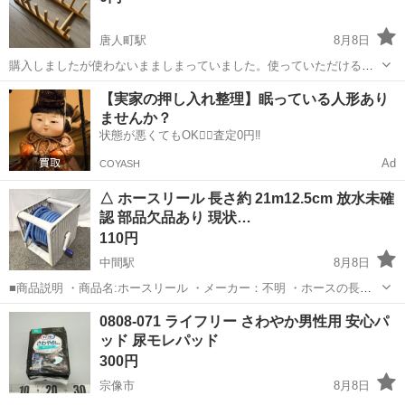
唐人町駅
8月8日
購入しましたが使わないまましまっていました。使っていただける方
にお譲りします。
福岡
福岡市
唐人町駅
家庭用品
【実家の押し入れ整理】眠っている人形あり
ませんか？
状態が悪くてもOK🙆‍♀️査定0円‼️
Ad
COYASH
△ ホースリール 長さ約 21m12.5cm 放水未確
認 部品欠品あり 現状…
110円
中間駅
8月8日
■商品説明 ・商品名:ホースリール ・メーカー：不明 ・ホースの長
さ：約 21m12.5cm ※実測の為、数値は前後します。 ・付属品：無し
福岡
中間市
中間駅
家庭用品
0808-071 ライフリー さわやか男性用 安心パ
※その他は付属されていません。 （写真上の物で全てとなります） ...
ッド 尿モレパッド
300円
宗像市
8月8日