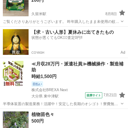
200円
久留米駅
8月8日
ご覧くださりありがとうございます。 昨年購入したまま未使用の蚊取
り線香です。 30巻入っています(^^) 受け渡しについては自己紹介ペー
福岡
久留米市
久留米駅
家庭用品
【求・古い人形】夏休みに出てきたもの
ジをご覧ください。
状態が悪くてもOK🙆‍♀️査定0円‼️
Ad
COYASH
≪月収28万円・派遣社員≫機械操作・製造補
助
時給1,500円
日払い
株式会社BREXA Next
7月21日
提携サイト
大分県 東中津駅
半導体装置の製造業務！活躍中！安定した長期のオシゴト！寮費無料
★赴任旅費会社負担◎20代～40代の男性活躍中★未経験活躍中！高時
大分
中津市
東中津駅
その他
植物苗色々
給1,500円！《大分県中津市》 人気の工場のお仕事 ◇半導体装置内部
500円
のシート製造◇ ＊クリー...