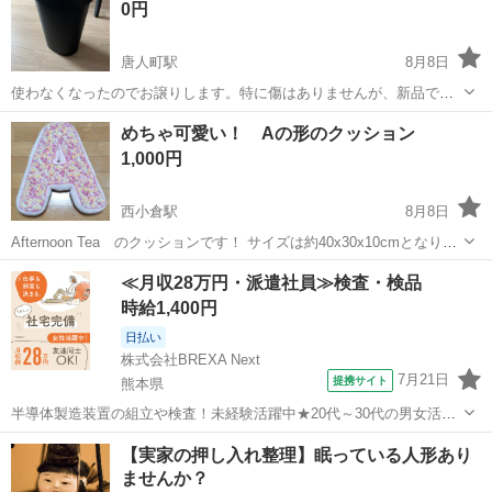
0円
唐人町駅
8月8日
使わなくなったのでお譲りします。特に傷はありませんが、新品では
ないので、神経質な方はご遠慮ください。 サイズなどの商品説明は以
福岡
福岡市
唐人町駅
家庭用品
めちゃ可愛い！ Aの形のクッション
下をご覧ください。 HÖLASS ホーラス を確認する。
1,000円
https://applink.ike...
西小倉駅
8月8日
Afternoon Tea のクッションです！ サイズは約40x30x10cmとなりま
す(^^) 使わずに飾っておりましたが洗濯と天日干しての出品となりま
福岡
北九州市
西小倉駅
家庭用品
≪月収28万円・派遣社員≫検査・検品
す お気軽にお問い合わせ下さい
時給1,400円
日払い
株式会社BREXA Next
7月21日
提携サイト
熊本県
半導体製造装置の組立や検査！未経験活躍中★20代～30代の男女活躍
中★ワンルーム寮完備！赴任旅費会社負担！マイカー通勤OK！無料駐
熊本
その他
【実家の押し入れ整理】眠っている人形あり
車場あり！正社員登用あり！《熊本県菊池郡大津町》 人気の工場のお
ませんか？
仕事 ◇半導体製造装置の組立...