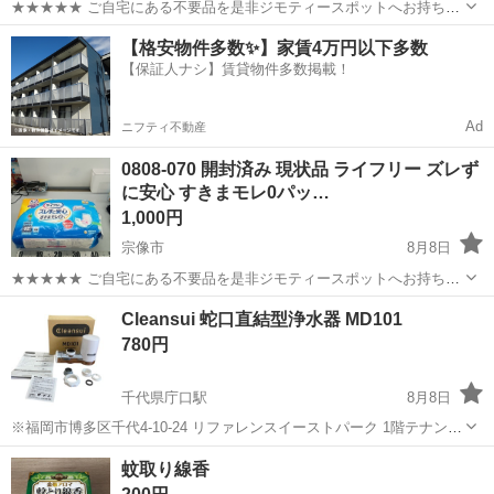
★★★★★ ご自宅にある不要品を是非ジモティースポットへお持ち込
みしませんか？ 家電、趣味・スポーツ・レジャー用品、こども用品、
福岡
宗像市
家庭用品
スポット
【格安物件多数✨】家賃4万円以下多数
衣料服飾品、生活雑貨、家具、本、CD・DVDなどが無料でまとめて持
【保証人ナシ】賃貸物件多数掲載！
ち込めます！ ※詳細はこ...
Ad
ニフティ不動産
0808-070 開封済み 現状品 ライフリー ズレず
に安心 すきまモレ0パッ…
1,000円
宗像市
8月8日
★★★★★ ご自宅にある不要品を是非ジモティースポットへお持ち込
みしませんか？ 家電、趣味・スポーツ・レジャー用品、こども用品、
福岡
宗像市
家庭用品
大人用
Cleansui 蛇口直結型浄水器 MD101
衣料服飾品、生活雑貨、家具、本、CD・DVDなどが無料でまとめて持
780円
ち込めます！ ※詳細はこ...
千代県庁口駅
8月8日
※福岡市博多区千代4-10-24 リファレンスイーストパーク 1階テナント
での受け渡しになります。 配達ご希望の方は要相談できます！ 【メ
福岡
福岡市
千代県庁口駅
家庭用品
商品
蚊取り線香
ーカー名/商品名/型番】 Cleansui 蛇口直結型浄水器 MD10...