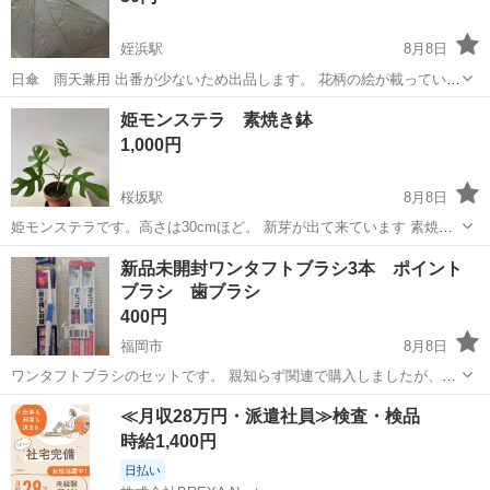
姪浜駅
8月8日
日傘 雨天兼用 出番が少ないため出品します。 花柄の絵が載っていま
す。 ケースはありません。 サンカクヤ姪浜店付近で取引希望です。
福岡
福岡市
姪浜駅
家庭用品
姫モンステラ 素焼き鉢
1,000円
桜坂駅
8月8日
姫モンステラです。高さは30cmほど。 新芽が出て来ています 素焼き
の鉢のままお譲りします。トレーはつきません。 よろしくお願いしま
福岡
福岡市
桜坂駅
家庭用品
新品未開封ワンタフトブラシ3本 ポイント
す。
ブラシ 歯ブラシ
400円
福岡市
8月8日
ワンタフトブラシのセットです。 親知らず関連で購入しましたが、使
い切れなかった分を出品します。 気になる点があれば事前にご質問下
福岡
福岡市
家庭用品
≪月収28万円・派遣社員≫検査・検品
さい。 先着順ではございません、タイミングが合う方が優先になりま
時給1,400円
す。返信が遅れる場合もありま...
日払い