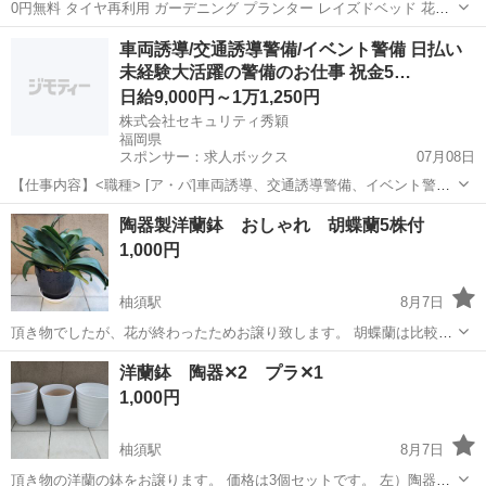
0円無料 タイヤ再利用 ガーデニング プランター レイズドベッド 花壇
樹木の保護などにどうぞ 在庫数は変動しますのでお問い合わせくださ
福岡
飯塚市
飯塚駅
家庭用品
タイヤ
車両誘導/交通誘導警備/イベント警備 日払い
い。 5個以上まとめてお願いします。
未経験大活躍の警備のお仕事 祝金5…
日給9,000円～1万1,250円
株式会社セキュリティ秀穎
福岡県
スポンサー：求人ボックス
07月08日
【仕事内容】<職種> [ア・パ]車両誘導、交通誘導警備、イベント警備
<雇用形態> アルバイト・パート <給与> [ア・パ]日給9,000円～11,250
アルバイト・パート
陶器製洋蘭鉢 おしゃれ 胡蝶蘭5株付
円 受取方法は選択制 日払い、週払い、月払いは自由に選択できます
1,000円
初日の研修...
柚須駅
8月7日
頂き物でしたが、花が終わったためお譲り致します。 胡蝶蘭は比較的
状態はよいと思っていますが、多少の痛みもあると思われます、 こち
福岡
福岡市
柚須駅
家庭用品
洋蘭鉢 陶器✕2 プラ✕1
らはおまけとお考えください。 陶器製洋蘭鉢 直径29cm ✕ 高さ
1,000円
25cm
柚須駅
8月7日
頂き物の洋蘭の鉢をお譲ります。 価格は3個セットです。 左）陶器