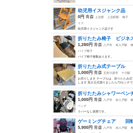
幼児用イスジャンク品
0円
青森
上北郡
上北町駅
椅子
イス
幼児用イスジャンク品です
折りたたみ椅子 ビジネ
1,280円
青森
八戸市
本八戸駅
パイプ椅子
パイプ椅子複数あります。
折りたたみ式テーブル
1,000円
青森
五所川原市
十川駅
お売りします テーブルは、折りたたみ式で
します 高さ正式測りましたら73センチです 
折りたたみシャワーベン
1,000円
青森
八戸市
本八戸駅
ベンチ
ラバーなし状態です。
ゲーミングチェア 回転
5,900円
青森
八戸市
本八戸駅