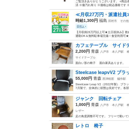
ご覧頂きありがとうございます。 ○商品名：
済 ※傷汚れ有り ※価格は税込価格です ※
≪月収27万円・派遣社員
時給1,300円
福島
田村市
その他
日払い
【月収例26万円以上可★土日祝休み】救
通勤OK＆無料駐車場完備！食堂利用可★交
カフェテーブル サイド
2,200円
青森
八戸市
本八戸駅
サイドテーブル
面白い形の椅子 面白家具あります。
Steelcase leapvV2 ブ
55,000円
青森
西津軽郡
艫作駅
Steelcase Leap V2（2022年製）
7月製で、全体的に状態は良好です。各部
ジャンク 回転チェア
1,000円
青森
八戸市
本八戸駅
レザー
足の角度調整不可です。 フリーで動いて
レトロ 椅子