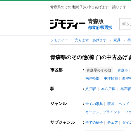
青森県のその他(椅子)の中古あげます・譲ります
青森版
都道府県選択
ジモティー
売ります・あげます
家具
青森県のその他(椅子)の中古あげ
市区郡
：
青森県のその他
青森市
南津軽郡
中津軽郡
西津
駅
：
八戸駅
本八戸駅
黒石駅
ジャンル
：
全ての家具
寝具
ベッド
カーテン、ブラインド
フ
サブジャンル
：
全ての椅子
チェア
ダイ