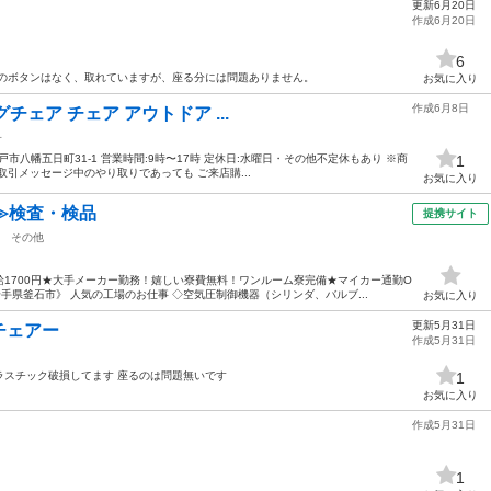
更新6月20日
作成6月20日
6
の真ん中のボタンはなく、取れていますが、座る分には問題ありません。
お気に入り
作成6月8日
グチェア チェア アウトドア ...
子
 八戸市八幡五日町31-1 営業時間:9時〜17時 定休日:水曜日・その他不定休もあり ※商
1
引メッセージ中のやり取りであっても ご来店購...
お気に入り
≫検査・検品
提携サイト
その他
1700円★大手メーカー勤務！嬉しい寮費無料！ワンルーム寮完備★マイカー通勤O
手県釜石市》 人気の工場のお仕事 ◇空気圧制御機器（シリンダ、バルブ...
お気に入り
更新5月31日
チェアー
作成5月31日
ラスチック破損してます 座るのは問題無いです
1
お気に入り
作成5月31日
1