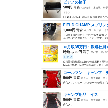
ピアノの椅子
500円
青森
つがる市
木造駅
椅子
ボタン
30 ✖️56 高さ44〜調節可能 座面
FIELD CHAMP スプリン
1,000円
青森
八戸市
八戸駅
椅
【店舗引渡の場合】 住所:〒039-1105
品はすべて店頭販売もしております。 お取
≪月収35万円・派遣社員
時給1,700円
岩手
釜石市
釜石駅
日払い
空気圧制御機器の組立や検査業務！高時給
K＆工場敷地内に無料駐車場あり★！《岩
コールマン キャンプ 
500円
青森
青森市
新青森駅
椅子
劣化あり。ジュースホルダーの右側はプ
キャンプ用品 イス
500円
青森
青森市
新青森駅
椅子
劣化あり