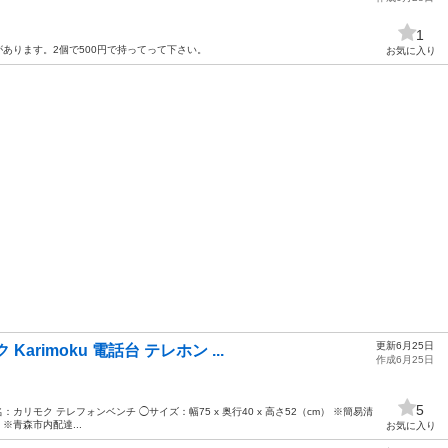
1
があります。2個で500円で持ってって下さい。
お気に入り
更新6月25日
arimoku 電話台 テレホン ...
作成6月25日
5
カリモク テレフォンベンチ ◯サイズ：幅75 x 奥行40 x 高さ52（cm） ※簡易清
※青森市内配達...
お気に入り