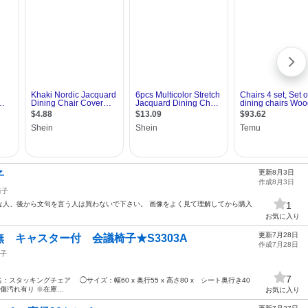
更新8月3日
子
作成8月3日
椅子
な人、後から文句を言う人は買わないで下さい。 画像をよく見て理解してから購入
1
お気に入り
更新7月28日
 キャスター付 会議椅子★S3303A
作成7月28日
子
7
スタッキングチェア ◯サイズ：幅60 x 奥行55 x 高さ80 x シート奥行き40
傷汚れ有り ※在庫...
お気に入り