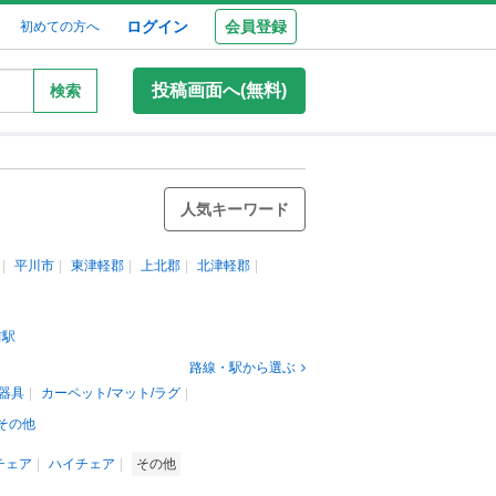
ログイン
会員登録
初めての方へ
投稿画面へ(無料)
検索
人気キーワード
平川市
東津軽郡
上北郡
北津軽郡
前駅
路線・駅から選ぶ
器具
カーペット/マット/ラグ
その他
チェア
ハイチェア
その他