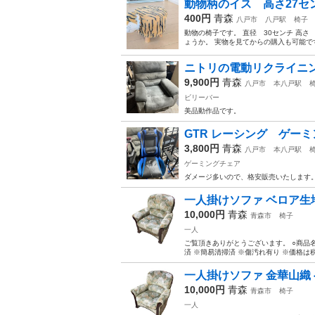
動物柄のイス 高さ27セ
400円
青森
八戸市
八戸駅
椅子
動物の椅子です。 直径 30センチ 高さ
ょうか。 実物を見てからの購入も可能で
ニトリの電動リクライニ
9,900円
青森
八戸市
本八戸駅
ビリーバー
美品動作品です。
GTR レーシング ゲー
3,800円
青森
八戸市
本八戸駅
ゲーミングチェア
ダメージ多いので、格安販売いたします
一人掛けソファ ベロア生地 
10,000円
青森
青森市
椅子
一人
ご覧頂きありがとうございます。 ○商品名：
済 ※簡易清掃済 ※傷汚れ有り ※価格は税込
一人掛けソファ 金華山織 ベ
10,000円
青森
青森市
椅子
一人