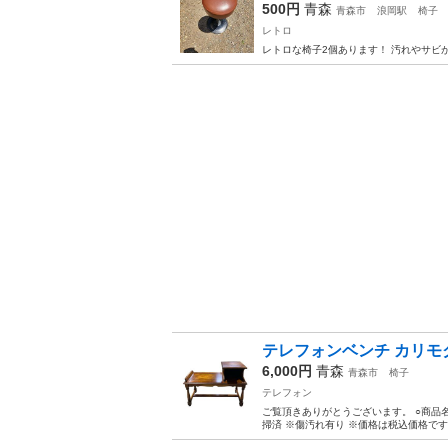
500円
青森
青森市
浪岡駅
椅子
レトロ
レトロな椅子2個あります！ 汚れやサビ
テレフォンベンチ カリモク K
6,000円
青森
青森市
椅子
テレフォン
ご覧頂きありがとうございます。 ○商品名：
掃済 ※傷汚れ有り ※価格は税込価格です 