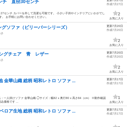
更新7月27日
ンチ 直径30センチ
作成7月27日
 27センチ カバーを外して洗濯も可能です。 小さい子供やインテリアにいかがでし
2
す。 お手軽にお問い合わせください。
お気に入り
更新7月20日
ングソファ（ビリーバーシリーズ）
作成7月20日
椅子
2
お気に入り
更新7月20日
ミングチェア 青 レザー
作成7月20日
椅子
2
。
お気に入り
更新7月17日
金華山織 総柄 昭和レトロ ソファ ...
作成7月17日
1
一人掛けソファ 金華山織 ◯サイズ：幅82 x 奥行80 x 高さ84（cm） ※動作確認
価格です ...
お気に入り
更新7月17日
ロア生地 総柄 昭和レトロ ソファ ...
作成7月17日