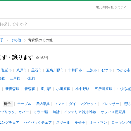
地元の掲示板 ジモティー
椅子
その他
青森県のその他
ます・譲ります
全163件
弘前市
八戸市
黒石市
五所川原市
十和田市
三沢市
むつ市
つがる市
軽郡
三戸郡
下北郡
新青森駅
青森駅
筒井駅
小川原駅
小中野駅
五所川原駅
中央弘
椅子
テーブル
収納家具
ソファ
ダイニングセット
ドレッサー
照明
ァブリック、カバー
ミラー/鏡
時計
インテリア雑貨/小物
オフィス用家具
ニングチェア
ハイバックチェア
スツール
座椅子
オットマン
ロッキング