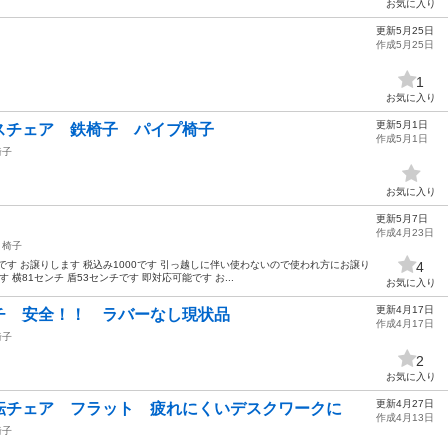
お気に入り
更新5月25日
作成5月25日
1
お気に入り
更新5月1日
スチェア 鉄椅子 パイプ椅子
作成5月1日
椅子
お気に入り
更新5月7日
作成4月23日
椅子
す お譲りします 税込み1000です 引っ越しに伴い使わないので使われ方にお譲り
4
横81センチ 盾53センチです 即対応可能です お...
お気に入り
更新4月17日
チ 安全！！ ラバーなし現状品
作成4月17日
椅子
2
お気に入り
更新4月27日
チェア フラット 疲れにくいデスクワークに
作成4月13日
椅子