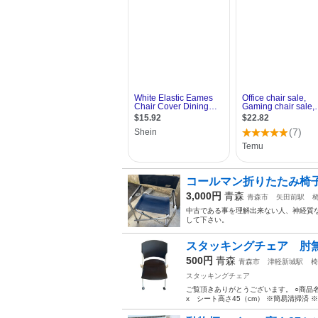
コールマン折りたたみ椅
3,000円
青森
青森市
矢田前駅
中古である事を理解出来ない人、神経質
して下さい。
スタッキングチェア 肘無
500円
青森
青森市
津軽新城駅
椅
スタッキングチェア
ご覧頂きありがとうございます。 ○商品名：
x シート高さ45（cm） ※簡易清掃済 ※