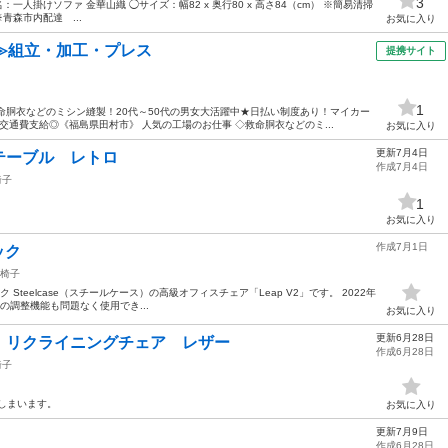
3
一人掛けソファ 金華山織 ◯サイズ：幅82 x 奥行80 x 高さ84（cm） ※簡易清掃
青森市内配達 ...
お気に入り
≫組立・加工・プレス
提携サイト
1
命胴衣などのミシン縫製！20代～50代の男女大活躍中★日払い制度あり！マイカー
通費支給◎《福島県田村市》 人気の工場のお仕事 ◇救命胴衣などのミ...
お気に入り
更新7月4日
テーブル レトロ
作成7月4日
椅子
1
お気に入り
作成7月1日
ラック
椅子
 ブラック Steelcase（スチールケース）の高級オフィスチェア「Leap V2」です。 2022年
の調整機能も問題なく使用でき...
お気に入り
更新6月28日
 リクライニングチェア レザー
作成6月28日
椅子
しまいます。
お気に入り
更新7月9日
作成6月28日