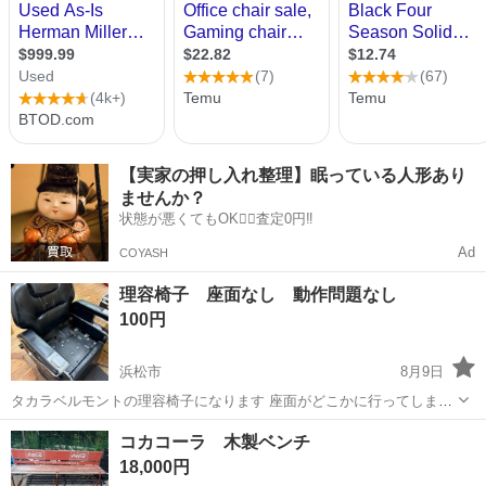
【実家の押し入れ整理】眠っている人形あり
ませんか？
状態が悪くてもOK🙆‍♀️査定0円‼️
Ad
COYASH
理容椅子 座面なし 動作問題なし
100円
浜松市
8月9日
タカラベルモントの理容椅子になります 座面がどこかに行ってしまい
見つけれない状況です 自体の座面がある方か パーツどり等にお使いく
静岡
浜松市
椅子
理容
コカコーラ 木製ベンチ
ださい 動作確認済みで全て良好です
18,000円