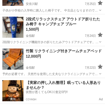
安倍川駅
7月25日
子供が小学校の入学時に購入した椅子です。 中古品となりますので、
座面にヘタリ、汚れが若干あります。 足置きを止めるネジが有りませ
静岡
静岡市
安倍川駅
椅子
2段式リラックスチェア アウトドア折りたた
ん。 取引は土日祝日が希望です。 場所は用宗街道のセブンイレブンみ
み椅子 キャンプチェア ブルー
ずほ店駐車場です。
1,500円
金指駅
7月24日
2段階リクライニング機能付きの折りたたみアウトドアチェアです。
1500円/1個です。 背面にメッシュポケットが付いております。 専用収
静岡
浜松市
金指駅
椅子
キャンプチェア
竹製 リクライニング付きアームチェアベッド
納袋付きでコンパクトに収納可能です。 耐荷重80kg 画像に写ってい
12,000円
る本体・収納袋のみの出...
金指駅
7月22日
予約が必要です。 天然竹を使用した丈夫なリクライニングチェアで
す。 背もたれに鳥と紅葉の彫刻が施されており、高級感があります。
静岡
浜松市
金指駅
椅子
リクライニング
【実家の押し入れ整理】眠っている人形あり
角度調整が可能で、ベランダや庭、室内でのくつろぎの時間に最適で
ませんか？
す。 また、フラットに展開すること...
状態が悪くてもOK🙆‍♀️査定0円‼️
Ad
COYASH