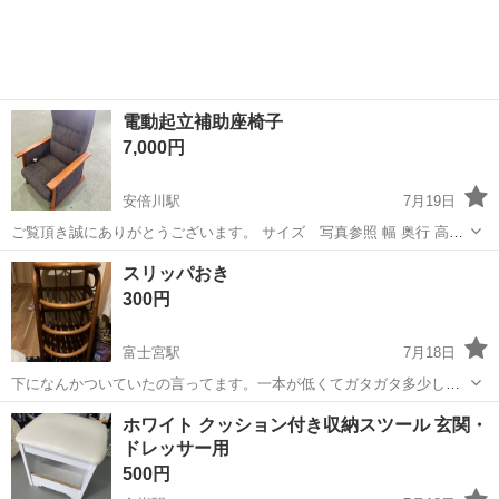
電動起立補助座椅子
7,000円
安倍川駅
7月19日
ご覧頂き誠にありがとうございます。 サイズ 写真参照 幅 奥行 高さ
色ー 状態ー目立った汚れや傷は無いと思います。 動作確認済み
静岡
静岡市
安倍川駅
椅子
電動
スリッパおき
家具などをメインにのせております。 取引場所は倉庫であり、店舗と
300円
いう形では...
富士宮駅
7月18日
下になんかついていたの言ってます。一本が低くてガタガタ多少しま
す。 値段交渉は記載ください カバンやアクセサリーと交換OKです
静岡
富士宮市
富士宮駅
椅子
カバン
ホワイト クッション付き収納スツール 玄関・
ドレッサー用
500円