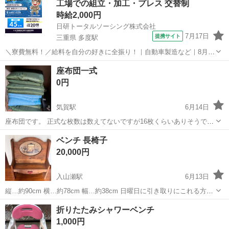
工場での組立・加工・プレス 交替制
汚れ、やぶれ、においありま...
時給2,000円
日研トータルソーシング株式会社
7月17日
提携サイト
三重県 多度駅
＼寮費無料！／給料を自分の好きに全振り！｜自動車製造など｜8月入
社特典最大20万円！｜入社から半年後には時給2,050円！さらに長く働
三重
いなべ市
多度駅
その他
座布団一式
くほど時給UP☆ トヨタ車の製造（組立・加工など） トヨタ車体各工
0円
場でのミニバン・SUV...
気賀駅
6月14日
座布団です。 正式な枚数は数えてないですが16枚くらいありそうで
す。 引き取りに来てくれる方にお譲りします🙇 浜名区細江町中川 日
静岡
浜松市
気賀駅
椅子
一式
ベンチ 長椅子
時は要相談です。よろしくお願いします。
20,000円
入山瀬駅
6月13日
縦…約90cm 横…約78cm 幅…約38cm 日曜日に引き取りにこれる方限
定でお願いします。 室内に飾っていました。 オーダーメイド品なので
静岡
富士市
入山瀬駅
椅子
折りたたみシャワーベンチ
一点ものです。 人が座ったりはしていないですが、スレ/傷など細かな
1,000円
ものを気にさ...