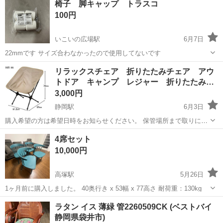
椅子 脚キャップ トラスコ
あり◎ ミニバン・SUV製造 トヨタ車体各工場でのミニバン・SUV新
100円
車製造に関わる諸作...
いこいの広場駅
6月7日
22mmです サイズ合わなかったので使用してないです
静岡
掛川市
いこいの広場駅
椅子
トラスコ
リラックスチェア 折りたたみチェア アウ
トドア キャンプ レジャー 折りたたみ…
3,000円
静岡駅
6月3日
購入希望の方は希望日時をお知らせください。 保管場所まで取りに来
ていただける方のみお願いします。 場所はJR静岡駅より車で5分程度
静岡
静岡市
静岡駅
椅子
折りたたみ
4席セット
になります。 ※事故防止のため乳幼児・未就学児童を連れての引き渡
10,000円
しはご遠慮頂いており...
高塚駅
5月26日
1ヶ月前に購入しました。 40奥行き x 53幅 x 77高さ 耐荷重：130kg
静岡
浜松市
高塚駅
椅子
セット
ラタン イス 薄緑 管2260509CK (ベストバイ
静岡県袋井市)