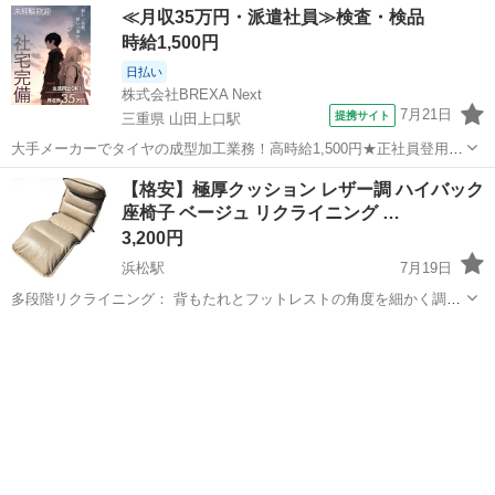
≪月収35万円・派遣社員≫検査・検品
時給1,500円
日払い
株式会社BREXA Next
7月21日
提携サイト
三重県 山田上口駅
大手メーカーでタイヤの成型加工業務！高時給1,500円★正社員登用制
度あり！ワンルーム寮完備！マイカー通勤OK！無料駐車場あり！《三
三重
伊勢市
山田上口駅
その他
【格安】極厚クッション レザー調 ハイバック
重県伊勢市》 人気の工場のお仕事 ◇タイヤの製造◇ トラック・バ
座椅子 ベージュ リクライニング …
ス・RV車用を中心とした...
3,200円
浜松駅
7月19日
多段階リクライニング： 背もたれとフットレストの角度を細かく調整
可能（最大40ポジション対応モデル）。 自分にぴったりの理想的な姿
静岡
浜松市
浜松駅
椅子
勢でくつろげます。 上質なクッション性： 高品質なポリウレタンフォ
ームを使用しており、包み込...