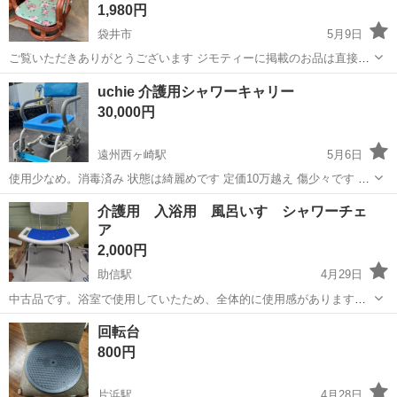
1,980円
袋井市
5月9日
ご覧いただきありがとうございます ジモティーに掲載のお品は直接当
店にお越しいただける方のみに販売しております。 その際、軽トラッ
静岡
袋井市
椅子
uchie 介護用シャワーキャリー
クの貸し出しや配達も行っておりますのでご利用ください。 店頭でも
30,000円
販売しておりますので、売り...
遠州西ヶ崎駅
5月6日
使用少なめ。消毒済み 状態は綺麗めです 定価10万越え 傷少々です 無
理のない値下げ交渉承ります
静岡
浜松市
遠州西ヶ崎駅
椅子
シャワーキャリー
介護用 入浴用 風呂いす シャワーチェ
ア
2,000円
助信駅
4月29日
中古品です。浴室で使用していたため、全体的に使用感があります。
脚部分のゴムキャップに経年劣化によるひび割れが見られます（写真
静岡
浜松市
助信駅
椅子
風呂
回転台
３枚目、４枚目参照）。現状でも使用は可能ですが、気になる方はホ
800円
ームセンター等で替えのゴムをご購入...
片浜駅
4月28日