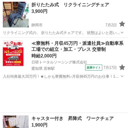
静岡
浜松市
浜松駅
椅子
アンティーク
折りたたみ式 リクライニングチェア
とうございます。 独特な曲線を描く美しい 「猫脚（カブリオールレッ
3,900円
グ）」が特徴的な...
静岡市
7月2日
リクライニング式の、 折りたたみ式チェアです。 状態はよいと思いま
す。 クリーニングはさせていただきました。 よろしく御検討くださ
静岡
静岡市
椅子
≪寮無料・月収45万円・派遣社員≫自動車系
い。
工場での組立・加工・プレス 交替制
時給2,000円
日研トータルソーシング株式会社
7月17日
提携サイト
愛知県 若林駅
入社特典最大20万円！★しかも寮費無料♪月収例45万円のお仕事！1年
目で年収560万円も可能！あなたの手で自動車をつくりませんか？ お
愛知
豊田市
若林駅
その他
仕事について トヨタ車体各工場でのミニバン・SUV新車製造に関わる
諸作業。 【プレス】巨...
キャスター付き 昇降式 ワークチェア
1,900円