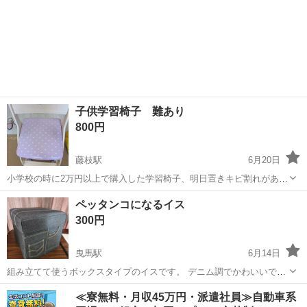
子供学習椅子 難あり
800円
藤枝駅
6月20日
小学校の時に2万円以上で購入した学習椅子、明日置きキビ割れがあ
り、ほか悪いところがないです。使って頂ける嬉しいです。
静岡
藤枝市
藤枝駅
椅子
小学校
ペッタンコになるイス
300円
曳馬駅
6月14日
組み立てて使うボックスタイプのイスです。 デニム調でかわいいです
(*^^*) わりあい、しっかりしています。 組み立て後は中に『おもち
静岡
浜松市
曳馬駅
椅子
イス
≪寮無料・月収45万円・派遣社員≫自動車系
ゃ』が入れておけます！ あまり使わずにクローゼットにあったので、