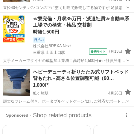
直径40センチ パソコンの下に敷く用途で販売してる物ですが 足腰悪い
方が椅子に置き、回転するのに使用されても便利かと思います
静岡
沼津市
片浜駅
椅子
≪寮完備・月収35万円・派遣社員≫自動車系
工場での検査・検品 交替制
時給1,500円
日払い
株式会社BREXA Next
7月13日
提携サイト
三重県 山田上口駅
大手メーカーでタイヤの成型加工業務！高時給1,500円★正社員登用制
度あり！ワンルーム寮完備！マイカー通勤OK！無料駐車場あり！《三
三重
伊勢市
山田上口駅
その他
ヘビーデューティ折りたたみ式リフトベッド
重県伊勢市》 人気の工場のお仕事 ◇タイヤの製造◇ トラック・バ
背もたれ - 高さ＆位置調整可能（90…
ス・RV車用を中心とした...
1,000円
狐ヶ崎駅
4月26日
頑丈なフレーム付き、ポータブルベッドケーン/はしご対応サポート 術
後用、ベッドサイドから椅子/リフトへの移動、移動補助製品、障害者
静岡
静岡市
狐ヶ崎駅
椅子
背もたれ
支援製品 ベッドで座り上がり、高齢者支援製品、ベッドで座り上がる
ための背中枕、ポータブル背...