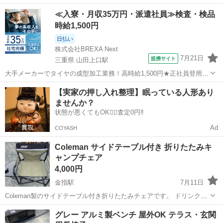
具を販売しております。 まとめてご購入して頂ければ、お値引きさせ
静岡
富士市
富士駅
椅子
アウトドア用品
≪入寮・月収35万円・派遣社員≫検査・検品
ていただきます！ 商品説明 中古品ですので、 使用感がございます。
時給1,500円
管理番号 ★...
日払い
株式会社BREXA Next
7月21日
提携サイト
三重県 山田上口駅
大手メーカーでタイヤの成型加工業務！高時給1,500円★正社員登用制
度あり！ワンルーム寮完備！マイカー通勤OK！無料駐車場あり！《三
三重
伊勢市
山田上口駅
その他
【実家の押し入れ整理】眠っている人形あり
重県伊勢市》 人気の工場のお仕事 ◇タイヤの製造◇ トラック・バ
ませんか？
ス・RV車用を中心とした...
状態が悪くてもOK🙆‍♀️査定0円‼️
Ad
COYASH
Coleman サイドテーブル付き 折りたたみキ
ャンプチェア
4,000円
金指駅
7月11日
Coleman製のサイドテーブル付き折りたたみチェアです。 ドリンクホ
ルダー付きのサイドテーブルが付属し、キャンプやアウトドア、ベラ
静岡
浜松市
金指駅
椅子
サイドテーブル
グレー アルミ製ベンチ 屋外OK テラス・玄関
ンダでのくつろぎ時間に最適です。 軽量でコンパクトに収納可能、持