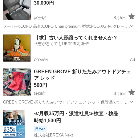
30,000円
富士駅
8月5日
メーカー:COFO 品名:COFO Chair premium 型式:FCC-XG 色:グレー 中
古 （2026年2月中旬～現時点使用） 故障や大きなキズなどはありませ
静岡
富士市
富士駅
椅子
【求】古い人形譲ってくれませんか？
ん。 しっかりしたチェアなので重量もそこそこありま...
状態が悪くてもOK🙆‍♀️査定0円‼️
Ad
COYASH
GREEN GROVE 折りたたみアウトドアチェ
ア レッド
500円
静岡市
8月5日
GREEN GROVE 折りたたみアウトドアチェア レッド 保管品です。待
ち合わせ場所静岡市駿河区西島716-2 リサイクルショップよしや商
静岡
静岡市
椅子
≪月収35万円・派遣社員≫検査・検品
店。
時給1,500円
日払い
株式会社BREXA Next