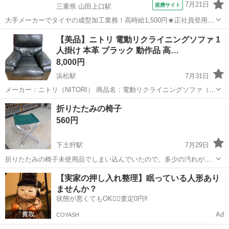
7月21日
提携サイト
三重県 山田上口駅
大手メーカーでタイヤの成型加工業務！高時給1,500円★正社員登用制
度あり！ワンルーム寮完備！マイカー通勤OK！無料駐車場あり！《三
三重
伊勢市
山田上口駅
その他
【美品】ニトリ 電動リクライニングソファ 1
重県伊勢市》 人気の工場のお仕事 ◇タイヤの製造◇ トラック・バ
人掛け 本革 ブラック 動作品 高…
ス・RV車用を中心とした...
8,000円
浜松駅
7月31日
メーカー：ニトリ（NITORI） 商品名：電動リクライニングソファ（1
人掛け） カラー：ブラック（黒）素材：本革（一部合成皮革）サイズ
静岡
浜松市
浜松駅
椅子
折りたたみの椅子
商品状態（動作・外観）動作について：リクライニング機能はスムー
560円
ズに動作することを確認済みで...
下土狩駅
7月29日
折りたたみの椅子未使用品でしまい込んでいたので、多少の汚れがあ
ります。まだビニールも剥がしておりません。誰か使っていただける
静岡
駿東郡
下土狩駅
椅子
【実家の押し入れ整理】眠っている人形あり
方よろしくお願いします。引き取りは自宅まで来ていただける方限定
ませんか？
といたします
状態が悪くてもOK🙆‍♀️査定0円‼️
Ad
COYASH