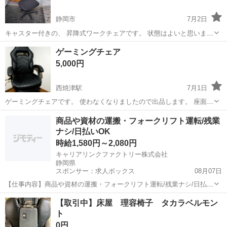
静岡市
7月2日
キャスター付きの、 昇降式ワークチェアです。 状態はよいと思いま
す。 細かいきずはあります。 クリーニングはさせていただきました。
静岡
静岡市
椅子
ゲーミングチェア
よろしく御検討ください。
5,000円
西焼津駅
7月1日
ゲーミングチェアです。 使わなくなりましたので出品します。 座面に
座布団を敷いて使っていましたので大きな傷みは無いと思います。 3
静岡
焼津市
西焼津駅
椅子
ゲーミングチェア
商品や資材の運搬・フォークリフト運転/残業
枚目の画像の部分に傷みがあります。 小さいクッションはバンド付き
ナシ/日払いOK
でお好きな場所に取り付ける...
時給1,580円～2,080円
キャリアリンクファクトリー株式会社
静岡県
スポンサー：求人ボックス
08月07日
【仕事内容】商品や資材の運搬・フォークリフト運転/残業ナシ/日払い
OK <給与> 時給1580～2080円 <勤務地> 静岡県 焼津市 「社員を企業
アルバイト・パート
【取引中】床屋 理容椅子 タカラベルモン
に派遣して終わり」ではありません/ 就業中のモチベーション維持やフ
ト
ォロー対応のため...
0円