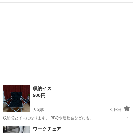
一切受け付けられません。あらかじめご了承ください。 ・早急にお引
静岡
浜松市
遠州病院駅
椅子
現状
き取り可能な方を優先させていただきます。
収納イス
500円
大岡駅
8月6日
収納袋とイスになります。 BBQや運動会などにも。
静岡
沼津市
大岡駅
椅子
イス
ワークチェア