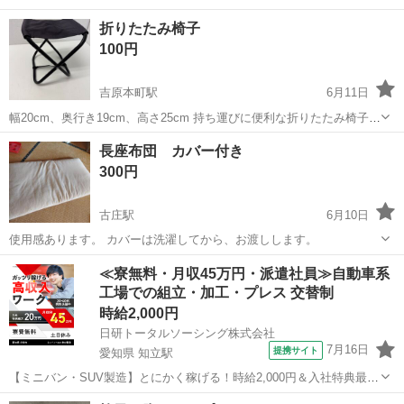
折りたたみ椅子
100円
吉原本町駅
6月11日
幅20cm、奥行き19cm、高さ25cm 持ち運びに便利な折りたたみ椅子で
す。 一部サビや汚れがあります。画像をご確認ください。
静岡
富士市
吉原本町駅
椅子
折りたたみ
長座布団 カバー付き
300円
古庄駅
6月10日
使用感あります。 カバーは洗濯してから、お渡しします。
静岡
静岡市
古庄駅
椅子
≪寮無料・月収45万円・派遣社員≫自動車系
工場での組立・加工・プレス 交替制
時給2,000円
日研トータルソーシング株式会社
7月16日
提携サイト
愛知県 知立駅
【ミニバン・SUV製造】とにかく稼げる！時給2,000円＆入社特典最大
20万円支給！／寮費無料＆生活備品付き／土日休み／未経験OK＆研修
愛知
刈谷市
知立駅
その他