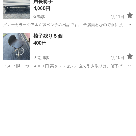
用長椅子
ち運びに便利です。 直接引...
4,000円
金指駅
7月11日
グレーカラーのアルミ製ベンチの出品です。 金属素材なので雨に強
く、錆びにくい特徴があり、バルコニー、テラス、玄関など屋外でも
静岡
浜松市
金指駅
椅子
テラス
椅子残り５個
安心して使用できます。 天板は4枚の板仕様、フレームが頑丈で座っ
400円
た際の安定性に優れています。 直接...
天竜川駅
7月10日
イス ７脚 一つ、４００円 高さ５５センチ 全て引き取りは、値下げし
ます 残り、５個
静岡
浜松市
天竜川駅
椅子
イス