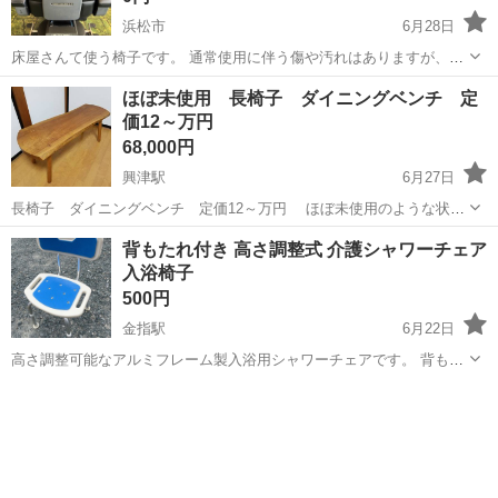
浜松市
6月28日
床屋さんて使う椅子です。 通常使用に伴う傷や汚れはありますが、使
用に問題は無いと思います。重たい物なので運び出して持って行って
静岡
浜松市
椅子
ほぼ未使用 長椅子 ダイニングベンチ 定
くださる方に無料で差し上げます。
価12～万円
68,000円
興津駅
6月27日
長椅子 ダイニングベンチ 定価12～万円 ほぼ未使用のような状態
一枚板から作ったベンチでテレビ台にでもしようかと思っていました
静岡
静岡市
興津駅
椅子
ベンチ
背もたれ付き 高さ調整式 介護シャワーチェア
がそのまま玄関に置いてました。かばんくらいは置いてますが程度は
入浴椅子
ほぼ未使用です。20...
500円
金指駅
6月22日
高さ調整可能なアルミフレーム製入浴用シャワーチェアです。 背もた
れ付きで体を支え、座面に水切り穴が開いています。 滑り止めゴム足
静岡
浜松市
金指駅
椅子
背もたれ
付きで浴室での転倒を防止します。 介護や高齢者の入浴サポートに最
適です。 写真は在庫中の実物とな...