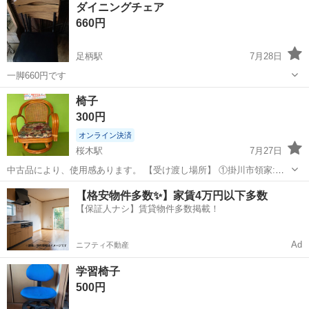
ダイニングチェア
660円
足柄駅
7月28日
一脚660円です
静岡
駿東郡
足柄駅
椅子
椅子
300円
オンライン決済
桜木駅
7月27日
中古品により、使用感あります。 【受け渡し場所】 ①掛川市領家:ト
ダホームサービス本社 ②掛川市大池:アパマントダックス掛川店 ③袋
静岡
掛川市
桜木駅
椅子
【格安物件多数✨】家賃4万円以下多数
井市堀越:アパマントダックス袋井店 ④ご希望の場所まで郵送します
【保証人ナシ】賃貸物件多数掲載！
（別途送料要）...
Ad
ニフティ不動産
学習椅子
500円