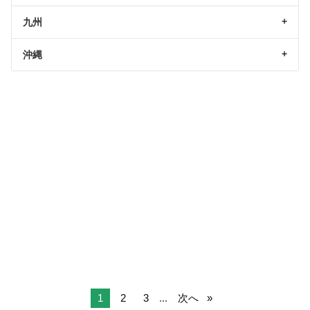
九州
沖縄
1
2
3
...
次へ