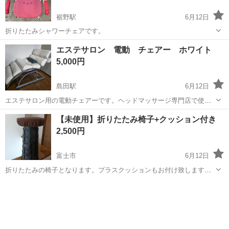
裾野駅
6月12日
折りたたみシャワーチェアです。
静岡
裾野市
裾野駅
椅子
折りたたみ
エステサロン 電動 チェアー ホワイト
5,000円
島田駅
6月12日
エステサロン用の電動チェアーです。ヘッドマッサージ専門店で使用
していましたが、廃業したためお譲りいたします。特に目立った傷や
静岡
島田市
島田駅
椅子
電動
【未使用】折りたたみ椅子+クッション付き
汚れ等はありません。 引き取りに来ていただける方、同業者の方を優
2,500円
先的にお譲りさせていただきます。
富士市
6月12日
折りたたみの椅子となります。プラスクッションもお付け致します。
椅子に座ったことはありません。未使用に近いです。クッションも汚
静岡
富士市
椅子
折りたたみ
れておりません。 緊急用にと車に入れてありましたが、使わず放置し
ておりました。 何かの時にと...