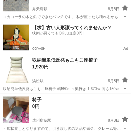
弁天島駅
8月8日
コカコーラの木と鉄でできたベンチです。 私が座ったら壊れるかもし
れないと思い座っていませんので、座れるかわかりません。 アンティ
静岡
浜松市
弁天島駅
椅子
【求】古い人形譲ってくれませんか？
ークとして飾るのも良いと思います。 受け渡し場所は浜松市中央区村
状態が悪くてもOK🙆‍♀️査定0円‼️
櫛町です。 よろしくお願...
Ad
COYASH
収納簡単低反発もこもこ座椅子
1,920円
浜松駅
8月8日
収納簡単低反発もこもこ座椅子 幅550mm 奥行き 1.670㎜ 高さ150㎜〜
750㎜ 写真の物が全てです。 状態と合わせて ご確認下さい。 様々な
静岡
浜松市
浜松駅
椅子
椅子
物を出品しています。 専門家ではない為タイトルと実物に相違がある
0円
場...
遠州病院駅
8月8日
・現状渡しとなりますので、引き渡し後の返品や返金、クレーム等は