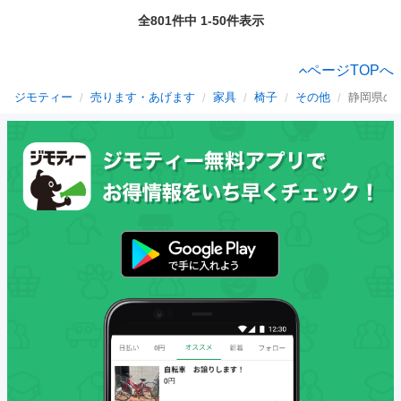
全801件中 1-50件表示
ページTOPへ
ジモティー
売ります・あげます
家具
椅子
その他
静岡県の