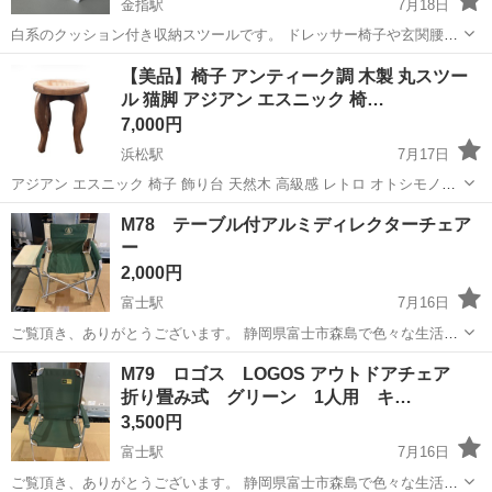
金指駅
7月18日
白系のクッション付き収納スツールです。 ドレッサー椅子や玄関腰掛
けとして活用できます。 下部に収納スペースがあり、小物を整理可能
静岡
浜松市
金指駅
椅子
玄関
【美品】椅子 アンティーク調 木製 丸スツー
です。 現状品としての出品です。 写真に写っているものがすべてとな
ル 猫脚 アジアン エスニック 椅…
ります。 直接引取り大歓迎で...
7,000円
浜松駅
7月17日
アジアン エスニック 椅子 飾り台 天然木 高級感 レトロ オトシモノ風
ご覧いただきありがとうございます。 独特な曲線を描く美しい 「猫脚
静岡
浜松市
浜松駅
椅子
M78 テーブル付アルミディレクターチェア
（カブリオールレッグ）」が特徴的な、アンティーク調の木製丸スツ
ー
ールです。 温かみの...
2,000円
富士駅
7月16日
ご覧頂き、ありがとうございます。 静岡県富士市森島で色々な生活家
具を販売しております。 まとめてご購入して頂ければ、お値引きさせ
静岡
富士市
富士駅
椅子
トラック
M79 ロゴス LOGOS アウトドアチェア
ていただきます！ 商品説明 品番A10108 テーブル付アルミディレクタ
折り畳み式 グリーン 1人用 キ…
ーチェアー やや...
3,500円
富士駅
7月16日
ご覧頂き、ありがとうございます。 静岡県富士市森島で色々な生活家