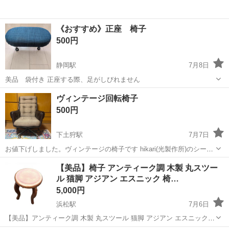
《おすすめ》正座 椅子
500円
静岡駅
7月8日
美品 袋付き 正座する際、足がしびれません
静岡
静岡市
静岡駅
椅子
ヴィンテージ回転椅子
500円
下土狩駅
7月7日
お値下げしました。ヴィンテージの椅子です hikari(光製作所)のシール
が貼ってあります 上に少し破損があります 錆びてるようで動かすとキ
静岡
駿東郡
下土狩駅
椅子
【美品】椅子 アンティーク調 木製 丸スツー
ーキー音がします ノークレームノーリターンでお願いします
ル 猫脚 アジアン エスニック 椅…
5,000円
浜松駅
7月6日
【美品】アンティーク調 木製 丸スツール 猫脚 アジアン エスニック
椅子 飾り台 天然木 高級感 レトロ オトシモノ風 ご覧いただきありが