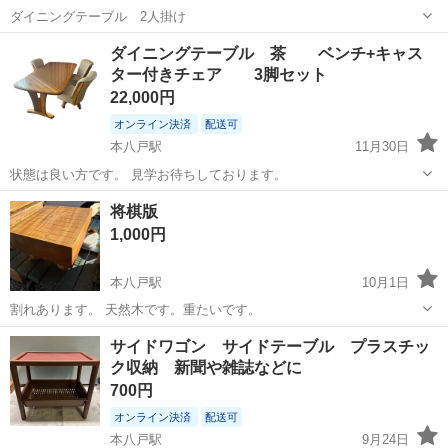
ダイニングテーブル 2人掛け
青森
八戸市
本八戸駅
ダイニングセット
MBR
ダイニングテーブル 茶 ベンチ+キャス
ター付きチェア 3脚セット
22,000円
オンライン決済
配送可
本八戸駅
11月30日
状態は良い方です。 見学お待ちしております。
青森
八戸市
本八戸駅
ダイニングセット
ベンチ
将棋版
1,000円
本八戸駅
10月1日
割れあります。 天然木です。重たいです。
青森
八戸市
本八戸駅
ダイニングセット
天然
サイドワゴン サイドテーブル プラスチッ
ク収納 新聞や雑誌などに
700円
オンライン決済
配送可
本八戸駅
9月24日