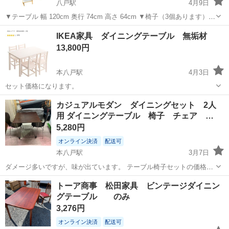
八戸駅
4月9日
▼テーブル 幅 120cm 奥行 74cm 高さ 64cm ▼椅子（3個あります）
幅 39cm 奥行 40cm 高さ 78cm 【店舗引渡の場合】 住所:〒031-0821
青森
八戸市
八戸駅
ダイニングセット
ダイニング
IKEA家具 ダイニングテーブル 無垢材
青森県八戸市白銀3-6-2 営業時間:9時...
13,800円
本八戸駅
4月3日
セット価格になります。
青森
八戸市
本八戸駅
ダイニングセット
無垢材
カジュアルモダン ダイニングセット 2人
用 ダイニングテーブル 椅子 チェア …
5,280円
オンライン決済
配送可
本八戸駅
3月7日
ダメージ多いですが、味が出ています。 テーブル椅子セットの価格に
なります。 店舗用品としてもおしゃれです。
青森
八戸市
本八戸駅
ダイニングセット
ダイニング
トーア商事 松田家具 ビンテージダイニン
グテーブル のみ
3,276円
オンライン決済
配送可