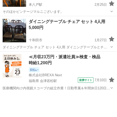
本八戸駅
2月25日
そのほかビンテージマルニございます。
青森
八戸市
本八戸駅
ダイニングセット
マルニ
ダイニングテーブル チェア セット 4人用
5,000円
十和田市
1月27日
ダイニングテーブル チェア セット 4人用 ダイニングテーブルとチェ
ア4脚になります。 座面の破れているのはビニールで、はがすとキレ
青森
十和田市
ダイニングセット
ダイニング
≪月収23万円・派遣社員≫検査・検品
イな座面が出てきます。 テーブル天板にはキズ、汚れ等があります。
時給1,200円
別途料金で配達...
日払い
株式会社BREXA Next
7月10日
提携サイト
福島県 会津若松駅
医療機関向け内視鏡スコープの組立作業！日勤専属＆年間休日120日
★◎20代～40代の男女活躍中！送迎あり！マイカー通勤OK◎無料駐車
福島
会津若松市
会津若松駅
その他
場あり★日払いあり◎空調完備で快適作業！《福島県会津若松市》 人
気の工場のお仕事 ◇医療機...