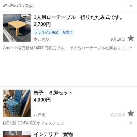
45×29×40（高さ）
青森
八戸市
本八戸駅
ダイニングセット
新聞
1人用ローテーブル 折りたたみ式です。
2,700円
オンライン決済
配送可
本八戸駅
9月19日
Amazon販売価格14000円程度です。 その他ローテーブル在庫ありま
す。
青森
八戸市
本八戸駅
ダイニングセット
ロー
椅子 ６脚セット
4,000円
八戸市
7月11日
LION製 JOIFA 620オフィスチェア
青森
八戸市
ダイニングセット
JOIFA
インテリア 置物