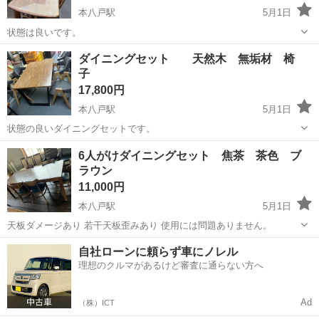
本八戸駅
5月1日
状態は良いです。
青森
八戸市
本八戸駅
ダイニングセット
ダイニングセット 天然木 無垢材 椅
子
カリモクダイニングセット
17,800円
本八戸駅
5月1日
状態の良いダイニングセットです。
青森
八戸市
本八戸駅
ダイニングセット
ダイニング
6人がけダイニングセット 焦茶 茶色 ブ
ラウン
11,000円
本八戸駅
5月1日
天板ダメージあり 若干天板歪みあり 使用には問題ありません。
青森
八戸市
本八戸駅
ダイニングセット
茶色
自社ローンに頼らず車にノレル
理想のクルマがあるけど審査に通らない方へ
Ad
（株）ICT