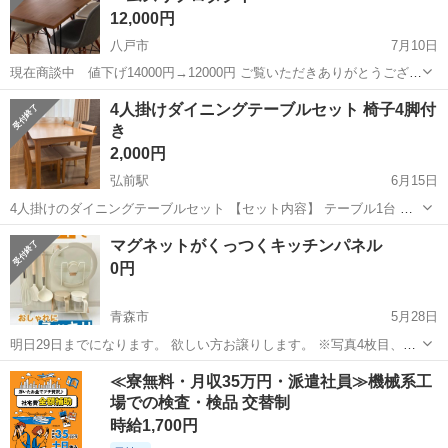
12,000円
八戸市
7月10日
現在商談中 値下げ14000円→12000円 ご覧いただきありがとうござい
ます。 ダイニング5点セットです。 テーブルの脚はアイアンでスッキ
青森
八戸市
ダイニングセット
4人掛けダイニングテーブルセット 椅子4脚付
リとしています。 天板は使用感があります。 チェアはイームズリプロ
き
ダクトモデルで...
2,000円
弘前駅
6月15日
4人掛けのダイニングテーブルセット 【セット内容】 テーブル1台 椅
子4脚 【テーブルサイズ】 幅120cm×奥行75cm×高さ71cm 使用に伴う
青森
弘前市
弘前駅
ダイニングセット
テーブルセット
マグネットがくっつくキッチンパネル
小傷や多少の使用感はありますが、まだ問題なく使用でき...
0円
青森市
5月28日
明日29日までになります。 欲しい方お譲りします。 ※写真4枚目、足
のところに錆があります。
青森
青森市
ダイニングセット
≪寮無料・月収35万円・派遣社員≫機械系工
場での検査・検品 交替制
時給1,700円