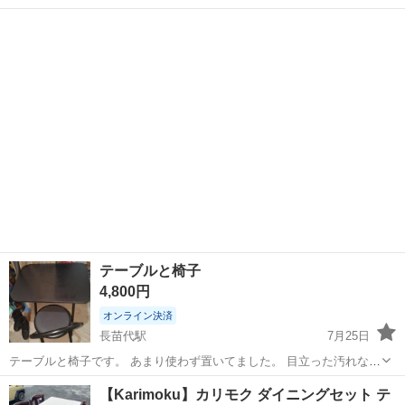
合】 住所:〒039-1105 八戸市八幡五日町31-1 営業時間:9時〜17時 定休
青森
八戸市
八戸駅
ダイニングセット
日:水曜日・その他不定休もあり ※商品はすべて店頭販売もしており...
テーブルと椅子
4,800円
オンライン決済
長苗代駅
7月25日
テーブルと椅子です。 あまり使わず置いてました。 目立った汚れなど
はありません。 引き取りに来てくれる方に売ります。 何かあればコメ
青森
八戸市
長苗代駅
ダイニングセット
ありません
【Karimoku】カリモク ダイニングセット テ
ント下さい。お気軽に