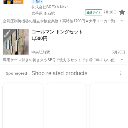
日払い
株式会社BREXA Next
7月10日
提携サイト
岩手県 釜石駅
空気圧制御機器の組立や検査業務！高時給1700円★大手メーカー勤
務！嬉しい寮費無料！ワンルーム寮完備★マイカー通勤OK＆工場敷地
岩手
釜石市
釜石駅
その他
コールマン トングセット
内に無料駐車場あり★！《岩手県釜石市》 人気の工場のお仕事 ◇空気
1,500円
圧制御機器（シリンダ、バルブ...
中央弘前駅
5月26日
専用ケース付きの焚き火やBBQで使えるセットです😊 1年くらい使用
してたので全体的に使用感あります。 火バサミとショベルはほとんど
青森
弘前市
中央弘前駅
ダイニングセット
コールマン
使用してないので綺麗な方だと思います。 ※商品詳細4枚目参照 受け
渡しは弘前石渡マルハンか五...