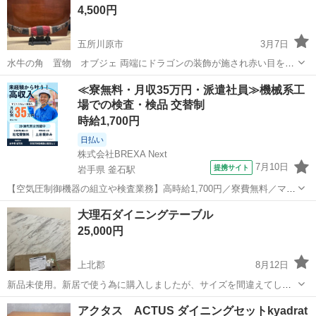
4,500円
五所川原市
3月7日
水牛の角 置物 オブジェ 両端にドラゴンの装飾が施され赤い目をし
ています。年代ものです。 重厚感がありインテリアにおすすめしま
青森
五所川原市
ダイニングセット
置物
≪寮無料・月収35万円・派遣社員≫機械系工
す。
場での検査・検品 交替制
時給1,700円
日払い
株式会社BREXA Next
7月10日
提携サイト
岩手県 釜石駅
【空気圧制御機器の組立や検査業務】高時給1,700円／寮費無料／マイ
カー通勤OK＆工場敷地内に無料駐車場あり 人気の工場のお仕事 ◇空
岩手
釜石市
釜石駅
その他
大理石ダイニングテーブル
気圧制御機器（シリンダ、バルブ等）の製造・組立、検査、梱包、入
25,000円
出荷業務◇ ＊大手メーカー...
上北郡
8月12日
新品未使用。新居で使う為に購入しましたが、サイズを間違えてしま
い、ダンボールから出したままの組み立て前の状態です。多少の値段
青森
上北郡
ダイニングセット
大理石
アクタス ACTUS ダイニングセットkyadrat
交渉応じます。取りに来れる方限定です 160cm/奥行90cm/大理石/ダイ