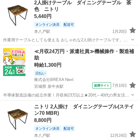
2人掛けテーブル ダイニングテーブル 茶
色 ニトリ
5,440円
オンライン決済
配送可
本八戸駅
1月20日
作業用テーブルとしても使える おしゃれな2人掛けテーブルです。
70×70×71（高さ）
青森
八戸市
本八戸駅
ダイニングセット
茶色
≪月収24万円・派遣社員≫機械操作・製造補
助
時給1,300円
日払い
株式会社BREXA Next
7月10日
提携サイト
宮城県 泉中央駅
半導体製造設備の組立作業！月収例23万以上★20代～40代の男女活躍
中中！社会保険完備！送迎あり！◎マイカー通勤OK＆無料駐車場完
宮城
泉中央駅
その他
ニトリ 2人掛け ダイニングテーブル(ステイ
備！作業着無償貸与◎食堂利用可★《宮城県黒川郡大和町》 人気の工
ン70 MBR)
場のお仕事 ◇半導体製造設備...
8,800円
オンライン決済
配送可
本八戸駅
12月24日