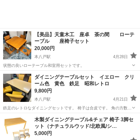
【美品】天童木工 座卓 茶の間 ローテ
ーブル 座椅子セット
20,000円
本八戸駅
4月28日
状態の良いローテーブル和室用セットです。
青森
八戸市
本八戸駅
ダイニングセット
ロー
ダイニングテーブルセット イエロー クリ
ーム色 黄色 鉄足 昭和レトロ
9,800円
本八戸駅
4月21日
鉄足のレトロなダイニングセットです。 椅子は合皮です。 角の方数ヶ
所削れてます。ダメージはあるので、気になる方は見学や追加写真を
青森
八戸市
本八戸駅
ダイニングセット
レトロ
木製ダイニングテーブル&チェア 椅子 3脚セ
お求めください、 カフェテーブルなどにも使えると思います。 年式が
ット（ナチュラルウッド/北欧風/シ…
古いので劣化もあります。ご注...
5,000円