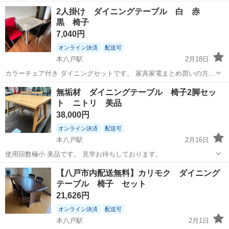
ート <募集職種> 美容師 <仕事内容> サロン内業務全般 希望や適性に
アルバイト・パート
2人掛け ダイニングテーブル 白 赤
応じて、 店舗運営・スタッフ管理などの マネジメント業務にも携われ
黒 椅子
ます <必要経験> ス...
7,040円
オンライン決済
配送可
本八戸駅
2月18日
カラーチェア付き ダイニングセットです。 家具家電まとめ買いの方に
大きな特典あります。 ダイニングセット
青森
八戸市
本八戸駅
ダイニングセット
ダイニング
無垢材 ダイニングテーブル 椅子2脚セッ
ト ニトリ 美品
38,000円
オンライン決済
配送可
本八戸駅
2月16日
使用回数極小 美品です。 見学お待ちしております。
青森
八戸市
本八戸駅
ダイニングセット
無垢材
【八戸市内配送無料】カリモク ダイニング
テーブル 椅子 セット
21,626円
オンライン決済
配送可
本八戸駅
2月1日