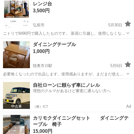
レンジ台
3,500円
弘前市
5月30日
ニトリで8490円で購入したものです。 新居に引越し、使用しなくなっ
たため出品しました。トースターは別売りとなります。
青森
弘前市
ダイニングセット
ダイニングテーブル
1,000円
陸奥市川駅
5月6日
必要無くなったので出品します。使用感ありますが、まだまだ使えま
す。足は取り外し可能です。 椅子は、ありません。
青森
八戸市
陸奥市川駅
ダイニングセット
ダイニング
自社ローンに頼らず車にノレル
理想のクルマがあるけど審査に通らない方へ
Ad
（株）ICT
カリモクダイニングセット ダイニングテ
ーブル 椅子
15,000円