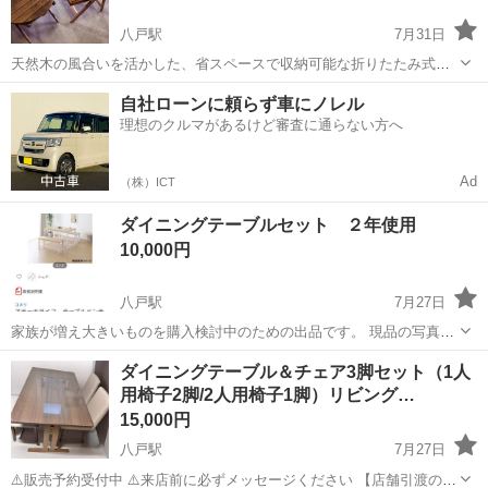
八戸駅
7月31日
天然木の風合いを活かした、省スペースで収納可能な折りたたみ式の
テーブルとチェアのセットです。 - 素材: 天然木 - タイプ: 折りたたみ
青森
八戸市
八戸駅
ダイニングセット
自社ローンに頼らず車にノレル
式 - セット内容: テーブル1点、チェア2点 - テーブル形状: 円形 - カラ
理想のクルマがあるけど審査に通らない方へ
ー...
Ad
（株）ICT
ダイニングテーブルセット ２年使用
10,000円
八戸駅
7月27日
家族が増え大きいものを購入検討中のための出品です。 現品の写真は
撮れた時にアップします。 状態としては、まだまだ綺麗なのと、書き
青森
八戸市
八戸駅
ダイニングセット
テーブルセット
ダイニングテーブル＆チェア3脚セット（1人
物をしても結構表面が丈夫で傷がつきにくいです！ まだ使用中なのと
用椅子2脚/2人用椅子1脚）リビング…
次のものも準備できていないので、...
15,000円
八戸駅
7月27日
⚠️販売予約受付中 ⚠️来店前に必ずメッセージください 【店舗引渡の場