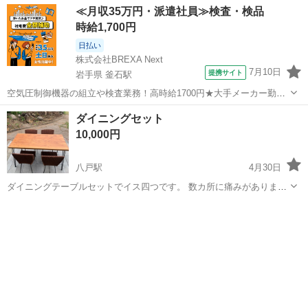
≪月収35万円・派遣社員≫検査・検品
時給1,700円
日払い
株式会社BREXA Next
7月10日
提携サイト
岩手県 釜石駅
空気圧制御機器の組立や検査業務！高時給1700円★大手メーカー勤
務！嬉しい寮費無料！ワンルーム寮完備★マイカー通勤OK＆工場敷地
岩手
釜石市
釜石駅
その他
ダイニングセット
内に無料駐車場あり★！《岩手県釜石市》 人気の工場のお仕事 ◇空気
10,000円
圧制御機器（シリンダ、バルブ...
八戸駅
4月30日
ダイニングテーブルセットでイス四つです。 数カ所に痛みがあります
がまだまだ使えます。
青森
八戸市
八戸駅
ダイニングセット
ダイニング