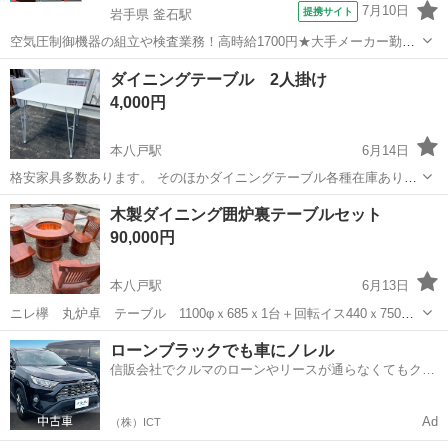
7月10日
提携サイト
岩手県 釜石駅
空気圧制御機器の組立や検査業務！高時給1700円★大手メーカー勤
務！嬉しい寮費無料！ワンルーム寮完備★マイカー通勤OK＆工場敷地
岩手
釜石市
釜石駅
その他
ダイニングテーブル 2人掛け
内に無料駐車場あり★！《岩手県釜石市》 人気の工場のお仕事 ◇空気
4,000円
圧制御機器（シリンダ、バルブ...
本八戸駅
6月14日
格安家具多数あります。 そのほかダイニングテーブル各種在庫ありま
す
青森
八戸市
本八戸駅
ダイニングセット
木製ダイニング囲炉裏テーブルセット
90,000円
本八戸駅
6月13日
ニレ欅 丸炉卓 テーブル 1100φｘ685ｘ1台＋回転イス440ｘ750ｘ
450ｘ4脚 5点セット 中央に銅製の囲炉裏が特徴の木製ダイニングテ
青森
八戸市
本八戸駅
ダイニングセット
ローンブラックでも車にノレル
ーブルセット。 - タイプ: ダイニングテーブルセット 囲炉裏テーブル -
信販会社でクルマのローンやリースが通らなくてもクル
テーブルセット
素...
マをご利用いただけるサービスがあります！
Ad
（株）ICT