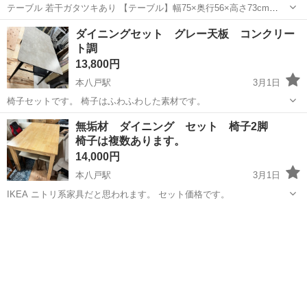
テーブル 若干ガタツキあり 【テーブル】幅75×奥行56×高さ73cm
【チェア】幅38×奥行44×高さ81cm×2 【店舗引渡の場合】 住所:〒
青森
八戸市
八戸駅
ダイニングセット
ニトリ
ダイニングセット グレー天板 コンクリー
039-1105 八戸市八幡五日町31-1 営業時間:9時〜17時 定休...
ト調
13,800円
本八戸駅
3月1日
椅子セットです。 椅子はふわふわした素材です。
青森
八戸市
本八戸駅
ダイニングセット
コンクリート
無垢材 ダイニング セット 椅子2脚
椅子は複数あります。
14,000円
本八戸駅
3月1日
IKEA ニトリ系家具だと思われます。 セット価格です。
青森
八戸市
本八戸駅
ダイニングセット
無垢材