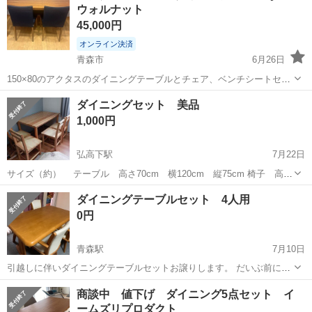
ウォルナット
ニングテーブル/メラミ...
45,000円
オンライン決済
青森市
6月26日
150×80のアクタスのダイニングテーブルとチェア、ベンチシートセッ
トです。 色はウォールナットです。 椅子はkyadrat の布ですが、同じ
青森
青森市
ダイニングセット
アクタス
ダイニングセット 美品
ものか、無印などでお好きな色に変えてお使いください☺︎ 使っていた
1,000円
ものなので細かな...
弘高下駅
7月22日
サイズ（約） テーブル 高さ70cm 横120cm 縦75cm 椅子 高さ
80cm 座面41×42cm 座面まで42cm 天然木パイン材(ラッカー塗装) テ
青森
弘前市
弘高下駅
ダイニングセット
ダイニングテーブルセット 4人用
ーブルにはクロスを、椅子には座布団を使っていましたので表はと...
0円
青森駅
7月10日
引越しに伴いダイニングテーブルセットお譲りします。 だいぶ前に購
入した物なので使用感、汚れなどあります。 縦 80cm 横 130cm 高
青森
青森市
青森駅
ダイニングセット
商談中 値下げ ダイニング5点セット イ
さ 70cm です。 千刈まで、できるだけ早くとりにきてくれる方を優
ームズリプロダクト
先させていただ...