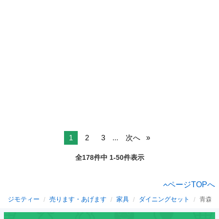
1
2
3
...
次へ
全178件中 1-50件表示
ページTOPへ
ジモティー
売ります・あげます
家具
ダイニングセット
青森県