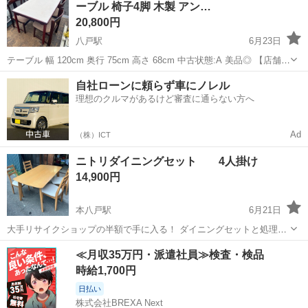
ーブル 椅子4脚 木製 アン…
20,800円
八戸駅
6月23日
テーブル 幅 120cm 奥行 75cm 高さ 68cm 中古状態:A 美品◎ 【店舗引
渡の場合】 住所:〒039-1105 八戸市八幡五日町31-1 営業時間:9時〜17
青森
八戸市
八戸駅
ダイニングセット
Karimoku
自社ローンに頼らず車にノレル
時 定休日:水曜日・その他不定休もあり ※商品...
理想のクルマがあるけど審査に通らない方へ
Ad
（株）ICT
ニトリダイニングセット 4人掛け
14,900円
本八戸駅
6月21日
大手リサイクショップの半額で手に入る！ ダイニングセットと処理代
金
青森
八戸市
本八戸駅
ダイニングセット
大手
≪月収35万円・派遣社員≫検査・検品
時給1,700円
日払い
株式会社BREXA Next