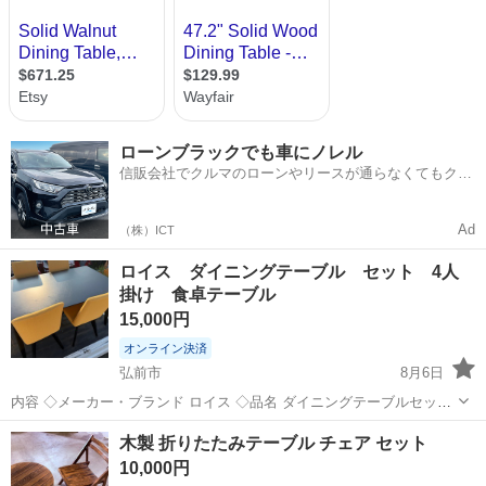
ローンブラックでも車にノレル
信販会社でクルマのローンやリースが通らなくてもクル
マをご利用いただけるサービスがあります！
Ad
（株）ICT
ロイス ダイニングテーブル セット 4人
掛け 食卓テーブル
15,000円
オンライン決済
弘前市
8月6日
内容 ◇メーカー・ブランド ロイス ◇品名 ダイニングテーブルセット
◇型番 ◇詳細 幅約150×奥行90×高さ75cm 天板小傷ありますが、使用
青森
弘前市
ダイニングセット
木製 折りたたみテーブル チェア セット
には問題ございません。 イスとテーブルのセットになります。 現金
10,000円
で...