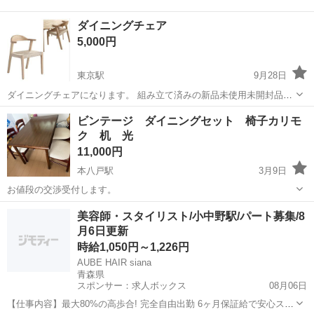
ダイニングチェア
5,000円
東京駅
9月28日
ダイニングチェアになります。 組み立て済みの新品未使用未開封品で
す。 箱から出して直ぐに使えるタイプです。 箱のサイズは
青森
上北郡
東京駅
ダイニングセット
ダイニング
ビンテージ ダイニングセット 椅子カリモ
60×60×H80cmです。 受け渡し場所についてはお問い合わせ下さい。
ク 机 光
双方の都合の良い場所にて引き渡...
11,000円
本八戸駅
3月9日
お値段の交渉受付します。
青森
八戸市
本八戸駅
ダイニングセット
カリモク
美容師・スタイリスト/小中野駅/パート募集/8
月6日更新
時給1,050円～1,226円
AUBE HAIR siana
青森県
スポンサー：求人ボックス
08月06日
【仕事内容】最大80%の高歩合! 完全自由出勤 6ヶ月保証給で安心スタ