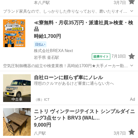
本八戸駅
3月7日
ブランド家具なので、しっかりした作りなっており、磨いたりオイル
メンテナンスでまだまだ使用可能です。 テーブルは比較的綺麗です。
青森
八戸市
本八戸駅
ダイニングセット
トーア
≪寮無料・月収35万円・派遣社員≫検査・検
品
時給1,700円
日払い
株式会社BREXA Next
7月10日
提携サイト
岩手県 釜石駅
空気圧制御機器の組立や検査業務！高時給1700円★大手メーカー勤
務！嬉しい寮費無料！ワンルーム寮完備★マイカー通勤OK＆工場敷地
岩手
釜石市
釜石駅
その他
自社ローンに頼らず車にノレル
内に無料駐車場あり★！《岩手県釜石市》 人気の工場のお仕事 ◇空気
理想のクルマがあるけど審査に通らない方へ
圧制御機器（シリンダ、バルブ...
Ad
（株）ICT
ニトリ ヴィンテージテイスト シンプルダイニ
ング3点セット BRV3 (WAL…
9,000円
八戸駅
3月7日