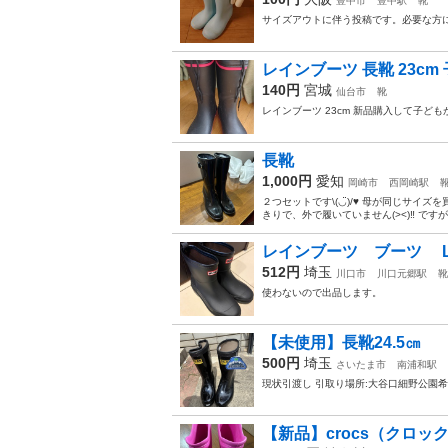
豊中市
豊中駅
靴
サイズアウトに伴う投稿です。必要な方に
レインブーツ 長靴 23cm
140円
宮城
仙台市
靴
レインブーツ 23cm 新品購入して子ど
長靴
1,000円
愛知
岡崎市
西岡崎駅
２つセットです\(◡̈)/♥︎ 母が同じサイ
きりで、外で履いていません(><)‼︎ で
レインブーツ ブーツ 
512円
埼玉
川口市
川口元郷駅
靴
使わないので出品します。
【未使用】長靴24.5㎝
500円
埼玉
さいたま市
南浦和駅
現状引渡し 引取り場所:大谷口細野公園
【新品】crocs（クロック