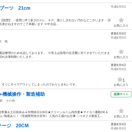
作成8月6日
ンブーツ 21cm
1cm 【状態】 ・使用に伴う多少のスレ、キズ、落としきれない汚れなどございます ・詳
来かねますのでご了承願います ※中古品...
お気に入り
更新8月6日
作成8月6日
駅
靴
 ※祖父の遺品整理のため出品しております。 ※売上は祖母の生活費に充てさせていただきま
切れ次第削除いたします。
お気に入り
更新8月6日
作成8月6日
1
た。すぐにサイズアウトしてしまったのでわりときれいです。
お気に入り
≫機械操作・製造補助
提携サイト
駅
その他
専属＆土日祝休み＆年間休日128日★クリーンルーム内作業★マイカー通勤OK＆
い制度あり！《茨城県常陸大宮市》 人気の工場のお仕事 ◇コネクタ製造工...
お気に入り
更新8月6日
ージ 20CM
作成8月6日