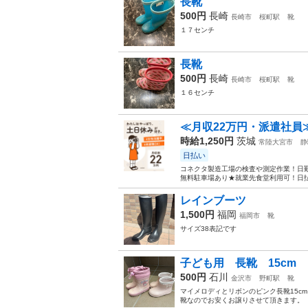
長靴
500円
長崎
長崎市
桜町駅
靴
１７センチ
長靴
500円
長崎
長崎市
桜町駅
靴
１６センチ
≪月収22万円・派遣社員
時給1,250円
茨城
常陸大宮市
静
日払い
コネクタ製造工場の検査や測定作業！日勤
無料駐車場あり★就業先食堂利用可！日払
レインブーツ
1,500円
福岡
福岡市
靴
サイズ38表記です
子ども用 長靴 15cm
500円
石川
金沢市
野町駅
靴
マイメロディとリボンのピンク長靴15c
靴なのでお安くお譲りさせて頂きます。