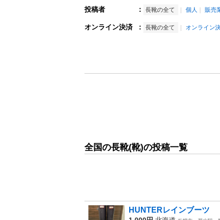
投稿者
：
長靴の全て
個人
販売
オンライン決済
：
長靴の全て
オンライン
全国の長靴(靴)の投稿一覧
HUNTERレインブーツ
1,000円
北海道