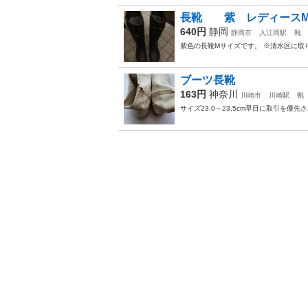
長靴 紫 レディース
640円
静岡
静岡市
入江岡駅
靴
紫色の長靴Mサイズです。 ※清水区に取
ブーツ長靴
163円
神奈川
川崎市
川崎駅
靴
サイズ23.0～23.5cm早目に取引を優先