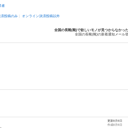
業者
決済投稿のみ
オンライン決済投稿以外
全国の長靴(靴)で欲しいモノが見つからなかっ
全国の長靴(靴)の新着通知メール
更新8月6日
作成8月6日