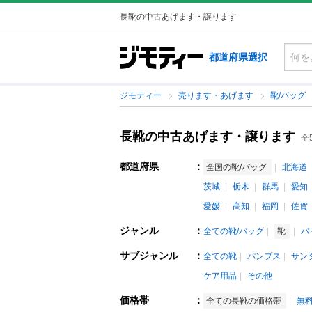
長靴の中古あげます・譲ります
都道府県選択
ジモティー
売ります・あげます
靴/バッグ
長靴の中古あげます・譲ります
全
都道府県
：
全国の靴/バッグ
北海道
茨城
栃木
群馬
愛知
愛媛
高知
福岡
佐賀
ジャンル
：
全ての靴/バッグ
靴
バ
サブジャンル
：
全ての靴
パンプス
サン
ケア用品
その他
価格帯
：
全ての長靴の価格帯
無