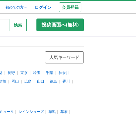
ログイン
会員登録
初めての方へ
投稿画面へ(無料)
検索
人気キーワード
梨
長野
東京
埼玉
千葉
神奈川
島根
岡山
広島
山口
徳島
香川
ミュール
レインシューズ
革靴
草履