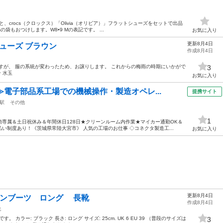
と、crocs（クロックス）「Olivia（オリビア）」フラットシューズをセットで出品
の袋もおつけします。W8•9 Mの表記です。 ...
お気に入り
更新8月4日
ューズ ブラウン
作成8月4日
すが、 服の系統が変わったため、お譲りします。 これからの梅雨の時期にいかがで
3
ン 水玉
お気に入り
≫電子部品系工場での機械操作・製造オペレ...
提携サイト
駅
その他
1
専属＆土日祝休み＆年間休日128日★クリーンルーム内作業★マイカー通勤OK＆
い制度あり！《茨城県常陸大宮市》 人気の工場のお仕事 ◇コネクタ製造工...
お気に入り
更新8月4日
レインブーツ ロング 長靴
作成8月4日
靴
 カラー: ブラック 長さ: ロング サイズ: 25cm. UK 6 EU 39 （普段のサイズは
3