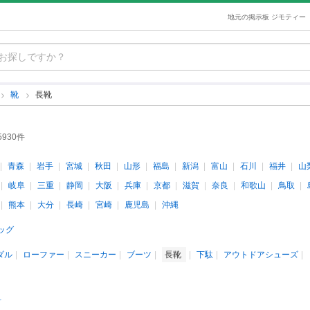
地元の掲示板 ジモティー
靴
長靴
5930件
青森
岩手
宮城
秋田
山形
福島
新潟
富山
石川
福井
山
岐阜
三重
静岡
大阪
兵庫
京都
滋賀
奈良
和歌山
鳥取
熊本
大分
長崎
宮崎
鹿児島
沖縄
ッグ
ダル
ローファー
スニーカー
ブーツ
長靴
下駄
アウトドアシューズ
料