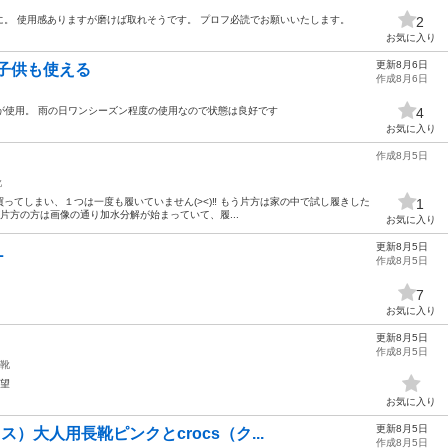
。 使用感ありますが磨けば取れそうです。 プロフ必読でお願いいたします。
2
お気に入り
更新8月6日
 子供も使える
作成8月6日
もが使用。 雨の日ワンシーズン程度の使用なので状態は良好です
4
お気に入り
作成8月5日
靴
ズを買ってしまい、１つは一度も履いていません(><)‼︎ もう片方は家の中で試し履きした
1
すが片方の方は画像の通り加水分解が始まっていて、履...
お気に入り
更新8月5日
L
作成8月5日
7
お気に入り
更新8月5日
作成8月5日
靴
希望
お気に入り
更新8月5日
ス）大人用長靴ピンクとcrocs（ク...
作成8月5日