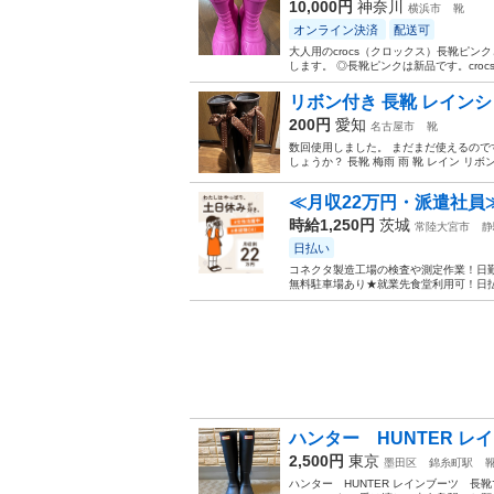
10,000円
神奈川
横浜市
靴
オンライン決済
配送可
大人用のcrocs（クロックス）長靴ピンク
します。 ◎長靴ピンクは新品です。crocs
リボン付き 長靴 レインシ
200円
愛知
名古屋市
靴
数回使用しました。 まだまだ使えるので
しょうか？ 長靴 梅雨 雨 靴 レイン リボ
≪月収22万円・派遣社員
時給1,250円
茨城
常陸大宮市
静
日払い
コネクタ製造工場の検査や測定作業！日勤
無料駐車場あり★就業先食堂利用可！日払
ハンター HUNTER 
2,500円
東京
墨田区
錦糸町駅
ハンター HUNTER レインブーツ 長靴です。