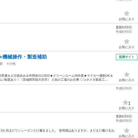
お気に入り
更新8月6日
作成8月6日
お気に入り
≫機械操作・製造補助
提携サイト
駅
その他
専属＆土日祝休み＆年間休日128日★クリーンルーム内作業★マイカー通勤OK＆
い制度あり！《茨城県常陸大宮市》 人気の工場のお仕事 ◇コネクタ製造工...
お気に入り
作成8月6日
1
お気に入り
更新8月6日
作成8月6日
m 3か月ほどワンシーズンだけ履きました。 使用感はありますが、まだまだ履けるお
お気に入り