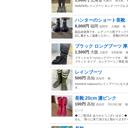
札幌市
菊水駅
HUNTERレインブーツ ロング パープル 23
ハンターのショート長靴
8,000円
福岡
福岡市
大橋駅
靴
新品未使用です。レディース用ブラックで
試し履きもご遠慮ください。 長靴の中の紙
ブラック ロングブーツ 厚
1,500円
大阪
大阪市
寺田町駅
ブラックカラーのロングブーツです。 厚
ブラック タイプ：ロングブーツ／厚底 状
レインブーツ
500円
高知
高知市
靴
hiromichi nakanoのレインブー
す。
長靴 20cm 濃ピンク
100円
高知
高知市
円行寺口駅
靴
ピンク
◆◇ご覧頂き ありがとうございます◇◆
せん。 取りに来て頂けると助かります(^-^