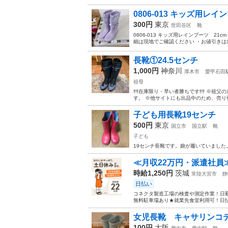
0806-013 キッズ用レイ
300円
東京
世田谷区
靴
0806-013 キッズ用レインブーツ 2
細は現地でご確認ください ・お値引きは出
長靴①24.5センチ
1,000円
神奈川
厚木市
愛甲石田
祖母
‼️‼️在庫限り・早い者勝ちです‼️‼️
す。 ※他サイトにも出品中のため、売り
子ども用長靴19センチ
500円
東京
国立市
国立駅
靴
子ども
19センチ長靴です。娘が履いていまし
≪月収22万円・派遣社員
時給1,250円
茨城
常陸大宮市
静
日払い
コネクタ製造工場の検査や測定作業！日勤
無料駐車場あり★就業先食堂利用可！日払
女児長靴 キャサリンコテ
100円
大阪