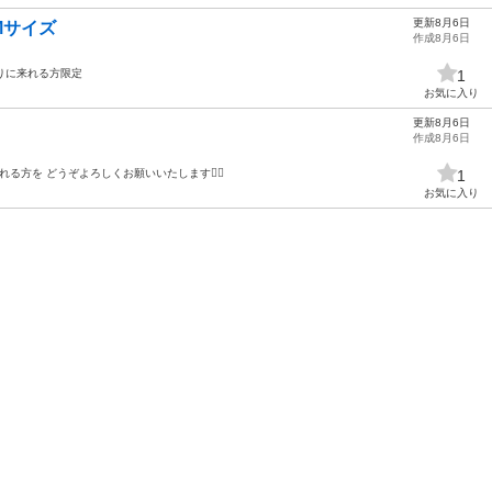
更新8月6日
Mサイズ
作成8月6日
りに来れる方限定
1
お気に入り
更新8月6日
作成8月6日
される方を どうぞよろしくお願いいたします🙇‍♂️
1
お気に入り