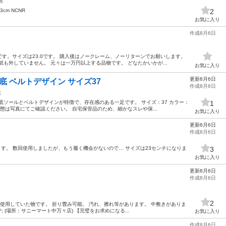
靴
cm NCNR
2
お気に入り
作成8月6日
す。サイズは23.0です。 購入後はノークレーム、ノーリターンでお願いします。
も外していません。 元々は一万円以上する品物です。 どなたかいかが...
お気に入り
更新8月6日
底 ベルトデザイン サイズ37
作成8月6日
靴
底ソールとベルトデザインが特徴で、存在感のある一足です。 サイズ：37 カラー：
1
態は写真にてご確認ください。 自宅保管品のため、細かなスレや保...
お気に入り
更新8月6日
作成8月6日
ツになります。 数回使用しましたが、もう履く機会がないので… サイズは23センチになりま
3
お気に入り
更新8月6日
作成8月6日
2
 使用していた物です。 折り畳み可能。 汚れ、擦れ等があります。 中敷きがありま
; (場所：サニーマート中万々店) 【完璧をお求めになる...
お気に入り
作成8月6日