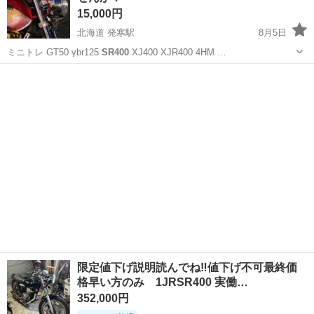
15,000円
北海道 発寒駅
8月5日
ミニトレ GT50 ybr125
SR400
XJ400 XJR400 4HM …
北海道
札幌市
発寒駅
ヤマハ
GSX
限定値下げ説明読んでね‼️値下げ不可最終価
格早い方のみ 1JRSR400 実働…
352,000円