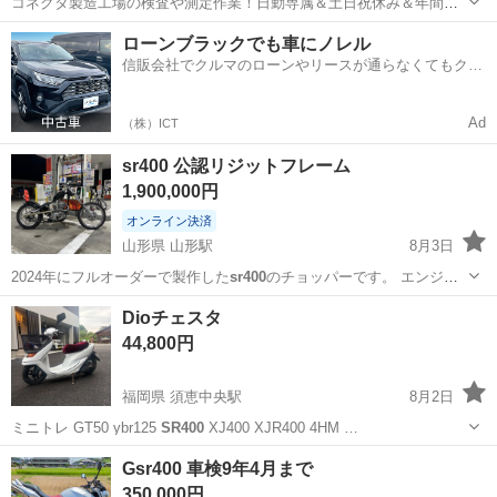
コネクタ製造工場の検査や測定作業！日勤専属＆土日祝休み＆年間休
日128日★クリーンルーム内作業★マイカー通勤OK＆無料駐車場あり
茨城
常陸大宮市
静駅
その他
ローンブラックでも車にノレル
★就業先食堂利用可！日払い制度あり！《茨城県常陸大宮市》 人気の
信販会社でクルマのローンやリースが通らなくてもクル
工場のお仕事 ◇コネクタ製造工...
マをご利用いただけるサービスがあります！
Ad
（株）ICT
sr400 公認リジットフレーム
1,900,000円
オンライン決済
山形県 山形駅
8月3日
2024年にフルオーダーで製作した
sr400
のチョッパーです。 エンジ
ン、クラッチ等製作時に消耗品交換済み。 製作後、走行距離
山形
山形市
山形駅
ヤマハ
Dioチェスタ
3500km。 オイル交換1500km時に実施済み。 2年間日常的に乗り、
44,800円
400kmのランもしてお...
福岡県 須恵中央駅
8月2日
ミニトレ GT50 ybr125
SR400
XJ400 XJR400 4HM …
福岡
糟屋郡
須恵中央駅
ホンダ
Gsr400 車検9年4月まで
350,000円