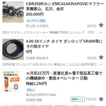
富山
小矢部市
ヤマハ
YZF
CBR250RホンダMC41AKRAPOVICマフラー
実働富山、石川、金沢
200,000円
オンライン決済
富山県 小矢部市
8月3日
250クラブマン グラストラッカー
SR400
TR250 エストレア FTR …
富山
小矢部市
ホンダ
YZF
4.00-18インチ タイヤ ダンロップ SR400等に
その他タイヤ
0円
宮城県 東松島市
8月3日
2025年製 ダンロップ 4.00-18 タイヤ 摩耗少なくまだまだ使用可能です
その他タイヤ全て引き取って下さる方限定 計30本程度 バイク用が20
宮城
東松島市
その他
≪月収22万円・派遣社員≫電子部品系工場で
本程 車用が10本程 引き取り限定 最寄りIC矢本
の機械操作・製造オペレーター 日勤
時給1,250円
日払い
株式会社BREXA Next
7月21日
提携サイト
茨城県 静駅