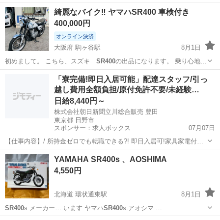
化しています。 …
北海道
岩見沢市
峰延駅
ホンダ
綺麗なバイク‼︎ ヤマハSR400 車検付き
400,000円
オンライン決済
大阪府 駒ヶ谷駅
8月1日
初めまして。 こちら、スズキ
SR400
の出品になります。 乗り心地も
良く車…
大阪
羽曳野市
駒ヶ谷駅
ヤマハ
「寮完備!即日入居可能」配達スタッフ/引っ
越し費用全額負担/原付免許不要/未経験…
日給8,440円～
株式会社朝日新聞立川総合販売 豊田
東京都 日野市
スポンサー：求人ボックス
07月07日
【仕事内容】/ 所持金ゼロでも転職できる?! 即日入居可!家具家電付き
の寮・社宅あり! 引っ越しや上京の費用は”すべて”負担します 必ず面
アルバイト・パート
YAMAHA SR400s 、AOSHIMA
接!電話面接もOK! 魅力ポイント 家具家電付きの寮・社宅を完備 無資
4,550円
格・未経験OK! 年齢...
北海道 環状通東駅
8月1日
SR400
s メーカー… います ヤマハ
SR400
s.アオシマ …