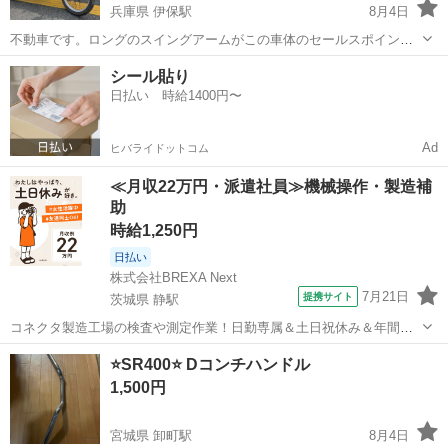
兵庫県 伊保駅
8月4日
不動車です。ロングのスイングアームがこの車体のセールスポイント
です。 もともと部品取りで入手したのですが、配線が前オーナーより
兵庫
高砂市
伊保駅
ヤマハ
シール貼り
加工されてたので断念しました。CDI，キャブレターの主要パーツはつ
日払い 時給1400円〜
いてます。水没してないか確認のた...
Ad
ヒバライドットコム
≪月収22万円・派遣社員≫機械操作・製造補
助
時給1,250円
日払い
株式会社BREXA Next
7月21日
提携サイト
茨城県 静駅
コネクタ製造工場の検査や測定作業！日勤専属＆土日祝休み＆年間休
日128日★クリーンルーム内作業★マイカー通勤OK＆無料駐車場あり
茨城
常陸大宮市
静駅
その他
⭐️SR400⭐️ Dコンチハンドル
★就業先食堂利用可！日払い制度あり！《茨城県常陸大宮市》 人気の
1,500円
工場のお仕事 ◇コネクタ製造工...
宮城県 卸町駅
8月4日