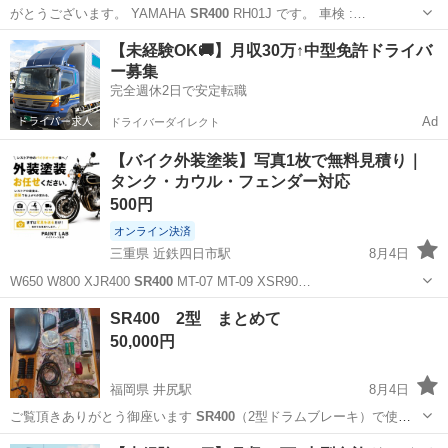
がとうございます。 YAMAHA
SR400
RH01J です。 車検 :…
東京
足立区
荒川七丁目駅
ヤマハ
SR400
【未経験OK🚚】月収30万↑中型免許ドライバ
ー募集
完全週休2日で安定転職
Ad
ドライバーダイレクト
【バイク外装塗装】写真1枚で無料見積り｜
タンク・カウル・フェンダー対応
500円
オンライン決済
三重県 近鉄四日市駅
8月4日
W650 W800 XJR400
SR400
MT-07 MT-09 XSR90…
三重
いなべ市
近鉄四日市駅
その他
SR400 2型 まとめて
50,000円
福岡県 井尻駅
8月4日
ご覧頂きありがとう御座います
SR400
（2型ドラムブレーキ）で使用
していた…
福岡
福岡市
井尻駅
その他