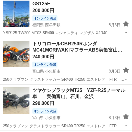
埼玉
越谷市
浦和美園駅
ホンダ
GS125E
認のためにお越しになってる道中で売れてしまう事もあります。 あく
200,000円
までもご購入された方が最優...
オンライン決済
福岡県 西牟田駅
8月3日
YBR125 TW200 MT03
SR400
マジェスティ マグザム XJR40…
福岡
筑後市
西牟田駅
スズキ
ゼルビス
トリコロールCBR250Rホンダ
MC41MORIWAKIマフラーABS実働富山…
240,000円
オンライン決済
富山県 小矢部市
8月3日
250クラブマン グラストラッカー
SR400
TR250 エストレア FTR …
富山
小矢部市
ホンダ
YZF
ツヤケシブラックMT25 YZF-R25ノーマル
車 実働富山、石川、金沢
290,000円
オンライン決済
富山県 小矢部市
8月3日
250クラブマン グラストラッカー
SR400
TR250 エストレア FTR …