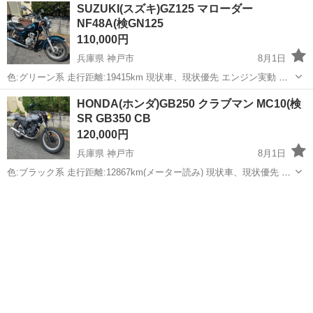
北海道
札幌市
環状通東駅
模型、プラモデル
SR400
SUZUKI(スズキ)GZ125 マローダー
NF48A(検GN125
110,000円
兵庫県 神戸市
8月1日
色:グリーン系 走行距離:19415km 現状車、現状優先 エンジン実動 配
送も手配いたします(配送料応相談) 検索用 #エイプ #エイプ50 #エイプ
兵庫
神戸市
スズキ
HONDA(ホンダ)GB250 クラブマン MC10(検
100 #モンキー #モンキー125 #ゴリラ #ダックス ...
SR GB350 CB
120,000円
兵庫県 神戸市
8月1日
色:ブラック系 走行距離:12867km(メーター読み) 現状車、現状優先 エ
ンジン実動 配送も手配いたします(配送料応相談) 検索用 #エイプ #エ
兵庫
神戸市
ホンダ
イプ50 #エイプ100 #モンキー #モンキー125 #ゴ...