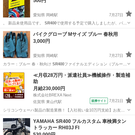
500円
愛知県 岡崎駅
7月27日
。 新品未使用品です。
SR400
で使用する予定で購入しましたが、バ
イ…
愛知
岡崎市
岡崎駅
その他
SR400
バイクグローブ Mサイズ ブルー 春秋用
3,000円
愛知県 岡崎駅
7月27日
カラー：ブルー 春・秋向け
SR400
ファイナルエディション（ブルー）
で使…
愛知
岡崎市
岡崎駅
バイク
ブルー
≪月収28万円・派遣社員≫機械操作・製造補
助
月給230,000円
株式会社BREXA Next
7月21日
提携サイト
佐賀県 東山代駅
シリコンウェーハ製品の製造業務！【入社祝い金10万円支給】お友達
やカップルとの応募OK◎年間休日129日＆休出なしでプライベート充
佐賀
伊万里市
東山代駅
その他
YAMAHA SR400 フルカスタム 車検満タン
実♪業務はクリーンルームで快適作業◎自社正社員登用制度あり★1食
トラッカー RH03J FI
300円～の格安食堂あり！《佐...
530,000円