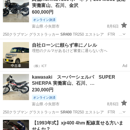
実働富山、石川、金沢
600,000円
オンライン決済
富山県 小矢部市
8月6日
250クラブマン グラストラッカー
SR400
TR250 エストレア FTR …
富山
小矢部市
ホンダ
ホーネット
自社ローンに頼らず車にノレル
理想のクルマがあるけど審査に通らない方へ
Ad
（株）ICT
kawasaki スーパーシェルパ SUPER
SHERPA 実働富山、石川、…
230,000円
オンライン決済
富山県 小矢部市
8月6日
250クラブマン グラストラッカー
SR400
TR250 エストレア FTR …
富山
小矢部市
カワサキ
【1993年式】xjr400 4hm 配線直せる方いま
せんか？