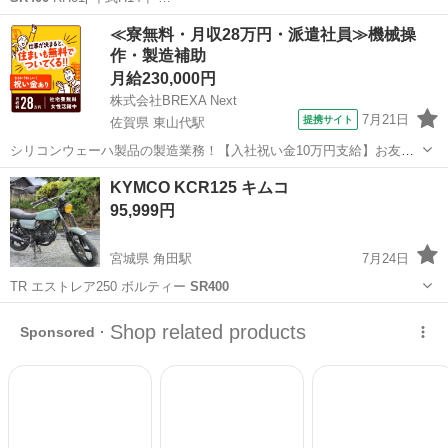
沖縄
沖縄市
てだこ浦西駅
ヤマハ
≪寮無料・月収28万円・派遣社員≫機械操
作・製造補助
月給230,000円
株式会社BREXA Next
7月21日
提携サイト
佐賀県 東山代駅
シリコンウェーハ製品の製造業務！【入社祝い金10万円支給】お友達
やカップルとの応募OK◎年間休日129日＆休出なしでプライベート充
佐賀
伊万里市
東山代駅
その他
KYMCO KCR125 キムコ
実♪業務はクリーンルームで快適作業◎自社正社員登用制度あり★1食
95,999円
300円～の格安食堂あり！《佐...
宮城県 角田駅
7月24日
TR エストレア250 ボルティー
SR400
宮城
角田市
角田駅
その他
KCR