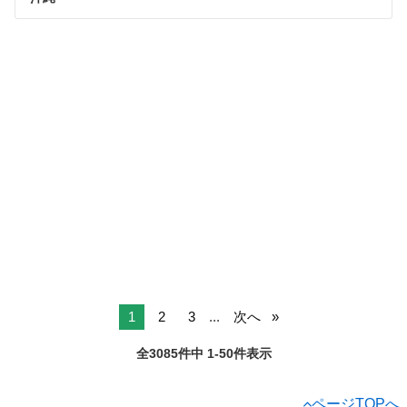
1
2
3
...
次へ
全3085件中 1-50件表示
ページTOPへ