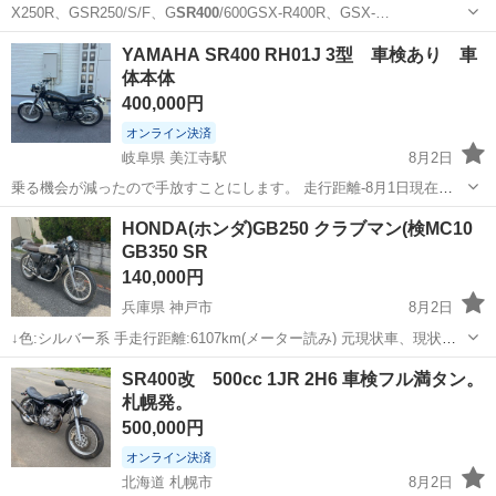
X250R、GSR250/S/F、G
SR400
/600GSX-R400R、GSX-…
神奈川
相模原市
南橋本駅
スズキ
KITACO
YAMAHA SR400 RH01J 3型 車検あり 車
体本体
400,000円
オンライン決済
岐阜県 美江寺駅
8月2日
乗る機会が減ったので手放すことにします。 走行距離-8月1日現在
21895km 型式-BC RH01J 車検-R10 5月 エンジン問題なくつきます。
岐阜
本巣市
美江寺駅
ヤマハ
HONDA(ホンダ)GB250 クラブマン(検MC10
走る曲がるも問題ありません。 最近まで乗っていました。また、売れ
GB350 SR
るま...
140,000円
兵庫県 神戸市
8月2日
↓色:シルバー系 手走行距離:6107km(メーター読み) 元現状車、現状優
先 乃エンジン実動 実新品部品多数 ↑配送も手配いたします(配送料応
兵庫
神戸市
ホンダ
SR400改 500cc 1JR 2H6 車検フル満タン。
相談) 書類あり 検索用 #エイプ #エイプ50 #エイプ100 ...
札幌発。
500,000円
オンライン決済
北海道 札幌市
8月2日