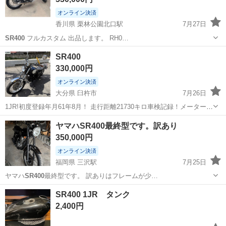
オンライン決済
香川県 栗林公園北口駅
7月27日
SR400
フルカスタム 出品します。 RH0…
香川
高松市
栗林公園北口駅
ヤマハ
SR400
330,000円
オンライン決済
大分県 臼杵市
7月26日
1JR!初度登録年月61年8月！ 走行距離21730キロ車検記録！メーター交
換してます。 マフラー今、スパトラ、ノーマル、キャプトン有りま
大分
臼杵市
ヤマハ
ヤマハSR400最終型です。訳あり
す。 車検切れてます。R8年7月5日で！ エンジンかかります。 その他
350,000円
問い合わせ下さい...
オンライン決済
福岡県 三沢駅
7月25日
ヤマハ
SR400
最終型です。 訳ありはフレームが少…
福岡
小郡市
三沢駅
ヤマハ
SR400 1JR タンク
2,400円