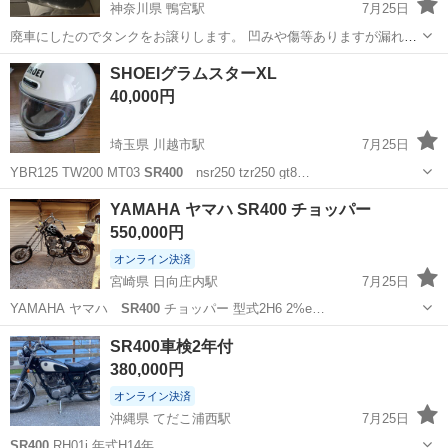
神奈川県 鴨宮駅
7月25日
廃車にしたのでタンクをお譲りします。 凹みや傷等ありますが漏れは
ありません。 希望あればタンクキャップもお付けします。
神奈川
小田原市
鴨宮駅
ヤマハ
SHOEIグラムスターXL
40,000円
埼玉県 川越市駅
7月25日
YBR125 TW200 MT03
SR400
nsr250 tzr250 gt8…
埼玉
川越市
川越市駅
バイク
エイプ
YAMAHA ヤマハ SR400 チョッパー
550,000円
オンライン決済
宮崎県 日向庄内駅
7月25日
YAMAHA ヤマハ
SR400
チョッパー 型式2H6 2%e…
宮崎
都城市
日向庄内駅
ヤマハ
SR400車検2年付
380,000円
オンライン決済
沖縄県 てだこ浦西駅
7月25日
SR400
RH01j 年式H14年 …