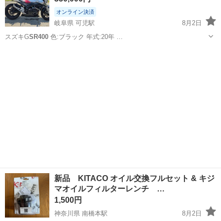
オンライン決済
岐阜県 可児駅
8月2日
スズキG
SR400
色:ブラック 年式:20年 …
岐阜
可児市
可児駅
スズキ
新品 KITACO オイル交換フルセット & キジ
マオイルフィルターレンチ …
1,500円
神奈川県 南橋本駅
8月2日