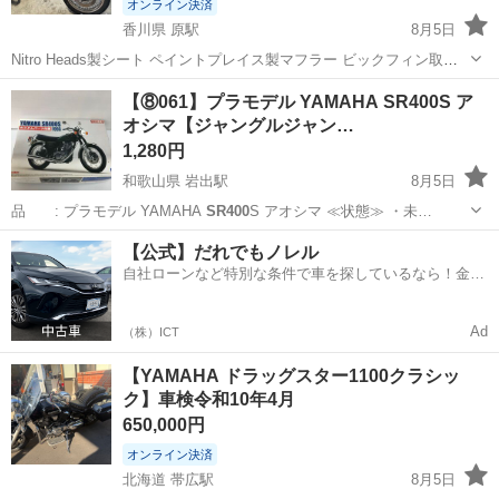
オンライン決済
香川県 原駅
8月5日
Nitro Heads製シート ペイントプレイス製マフラー ビックフィン取り
付け ヘッドライトステー 左サイドxsr流用？アルミカバー パワーフィ
香川
高松市
原駅
バイク
カスタム
【⑧061】プラモデル YAMAHA SR400S ア
ルター化 オイルキャチタンク 弾丸ウィンカー キジマ燃料フィルター
オシマ【ジャングルジャン…
マフラーバ...
1,280円
和歌山県 岩出駅
8月5日
品 : プラモデル YAMAHA
SR400
S アオシマ ≪状態≫ ・未…
和歌山
岩出市
岩出駅
模型、プラモデル
ジャングル
【公式】だれでもノレル
自社ローンなど特別な条件で車を探しているなら！金利
0%で車をご提供、ノレル独自与信システム。
Ad
（株）ICT
【YAMAHA ドラッグスター1100クラシッ
ク】車検令和10年4月
650,000円
オンライン決済
北海道 帯広駅
8月5日