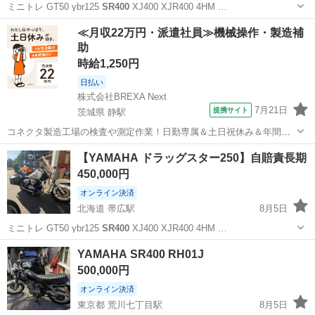
ミニトレ GT50 ybr125
SR400
XJ400 XJR400 4HM …
北海道
帯広市
帯広駅
ヤマハ
≪月収22万円・派遣社員≫機械操作・製造補
助
時給1,250円
日払い
株式会社BREXA Next
7月21日
提携サイト
茨城県 静駅
コネクタ製造工場の検査や測定作業！日勤専属＆土日祝休み＆年間休
日128日★クリーンルーム内作業★マイカー通勤OK＆無料駐車場あり
茨城
常陸大宮市
静駅
その他
【YAMAHA ドラッグスター250】自賠責長期
★就業先食堂利用可！日払い制度あり！《茨城県常陸大宮市》 人気の
450,000円
工場のお仕事 ◇コネクタ製造工...
オンライン決済
北海道 帯広駅
8月5日
ミニトレ GT50 ybr125
SR400
XJ400 XJR400 4HM …
北海道
帯広市
帯広駅
ヤマハ
GSX
YAMAHA SR400 RH01J
500,000円
オンライン決済
東京都 荒川七丁目駅
8月5日