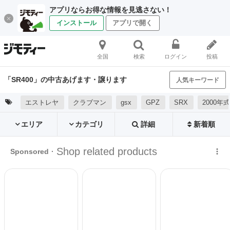
アプリならお得な情報を見逃さない！
インストール
アプリで開く
全国
検索
ログイン
投稿
「SR400」の中古あげます・譲ります
人気キーワード
エストレヤ
クラブマン
gsx
GPZ
SRX
2000年式
エリア
カテゴリ
詳細
新着順