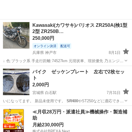
Kawasaki(カワサキ)バリオス ZR250A(検1型
2型 ZR250B…
250,000円
オンライン決済
配送可
兵庫県 神戸市
8月1日
↓ 色:ブラック系 手走行距離:74527km 元現状車、現状優先 乃エンジン
実動 実配送も手配いたします(配送料応相談) ↑ 検索用 #エイプ #エイ
兵庫
神戸市
カワサキ
バイク ゼッケンプレート 左右で2枚セッ
プ50 #エイプ100 #モンキー #モンキー125 #ゴリ...
ト
2,000円
宮城県 白石駅
7月31日
いになってます。 新品未使用です。
SR400
やST250などに適応できる
ものです…
宮城
白石市
白石駅
バイク
ゼッケン
≪月収28万円・派遣社員≫機械操作・製造補
助
月給230,000円
株式会社BREXA Next