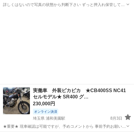
詳しくはないので写真の状態から判断下さい ずっと押入れ保管してま
した
宮城
仙台市
卸町駅
その他
SR400
実働車 外装ピカピカ ★CB400SS NC41
セルモデル★ SR400 グ…
230,000円
オンライン決済
埼玉県 浦和美園駅
8月3日
★重要★ 現車確認は可能ですが、予めコメントから 事前予約お願い致
します 尚、現車確認のために商品のお取り置きは一切してません。確