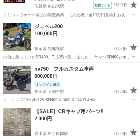
7月21日
提携サイト
佐賀県 東山代駅
シリコンウェーハ製品の製造業務！【入社祝い金10万円支給】お友達
やカップルとの応募OK◎年間休日129日＆休出なしでプライベート充
佐賀
伊万里市
東山代駅
その他
ジェベル200
実♪業務はクリーンルームで快適作業◎自社正社員登用制度あり★1食
100,000円
300円～の格安食堂あり！《佐...
福岡県 次郎丸駅
7月30日
の前に乗っていた
SR400
、TL125は実… ました。 ヤマハ
SR400
とホン
ダCB40…
福岡
福岡市
次郎丸駅
バイク
エンジン
nv750 フルカスタム車両
600,000円
オンライン決済
福岡県 下鴨生駅
7月30日
ミニトレ GT50 ybr125
SR400
XJ400 XJR400 4HM …
福岡
嘉麻市
下鴨生駅
バイク
【SALE】CRキャブ用パーツ‼️
2,000円
岩手県 岩手飯岡駅
7月29日