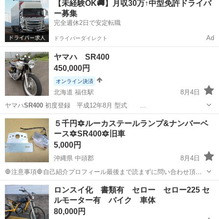
【未経験OK🚚】月収30万↑中型免許ドライバ
ー募集
完全週休2日で安定転職
Ad
ドライバーダイレクト
ヤマハ SR400
450,000円
オンライン決済
北海道 福住駅
8月4日
ヤマハ
SR400
初度登録 平成12年8月 型式 …
北海道
札幌市
福住駅
ヤマハ
５千円🔯ルーカステールランプ&ナンバーベ
ース🔯SR400🔯旧車
5,000円
沖縄県 中頭郡
8月4日
🛑注意事項🛑自己紹介プロフィール最後まで読まずに問い合わせ頂い
た場合評価悪いを付ける場合がありますのでご注意ください。古い物
沖縄
中頭郡
その他
部品取り
ロンスイ化 書類有 セロー セロー225 セ
で錆びキズなど有りますので現物確認して決めてください。
ルモーター有 バイク 車体
80,000円