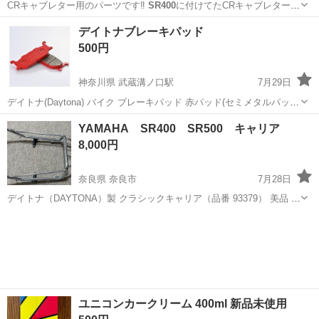
CRキャブレター用のパーツです‼️
SR400
に付けてたCRキャブレター用
パーツで…
岩手
盛岡市
岩手飯岡駅
その他
キャブレター
デイトナブレーキパッド
500円
神奈川県 武蔵溝ノ口駅
7月29日
デイトナ(Daytona) バイク ブレーキパッド 赤パッド(セミメタルパッ
ド) BOLT(14-21) SR40(01-21) DS400(96-17) など フロント用 79816 パ
神奈川
川崎市
武蔵溝ノ口駅
ヤマハ
デイトナ
YAMAHA SR400 SR500 キャリア
ッド残り≒３ミリ 質問お待ちして...
8,000円
奈良県 奈良市
7月28日
デイトナ（DAYTONA）製 クラシックキャリア（品番 93379） 美品 取
付用ボルト、金具完備（欠品はありません） ヤマハ SR500（屋根付き
奈良
奈良市
ヤマハ
キャリア
ガレージにてカバーかけ保管）に使用していました。 出品にあたり...
ユニコンカークリーム 400ml 新品未使用