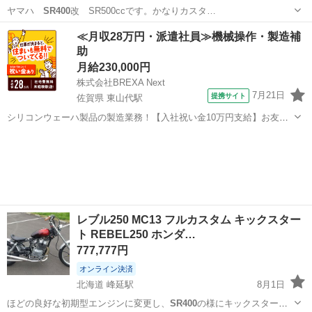
ヤマハ
SR400
改 SR500ccです。かなりカスタ…
北海道
札幌市
ヤマハ
≪月収28万円・派遣社員≫機械操作・製造補
助
月給230,000円
株式会社BREXA Next
7月21日
提携サイト
佐賀県 東山代駅
シリコンウェーハ製品の製造業務！【入社祝い金10万円支給】お友達
やカップルとの応募OK◎年間休日129日＆休出なしでプライベート充
佐賀
伊万里市
東山代駅
その他
実♪業務はクリーンルームで快適作業◎自社正社員登用制度あり★1食
300円～の格安食堂あり！《佐...
レブル250 MC13 フルカスタム キックスター
ト REBEL250 ホンダ…
777,777円
オンライン決済
北海道 峰延駅
8月1日
ほどの良好な初期型エンジンに変更し、
SR400
の様にキックスタート