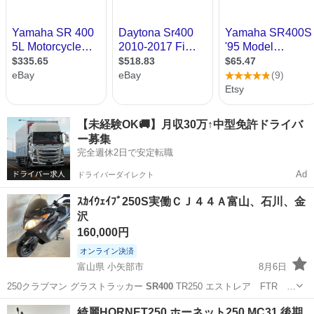
【未経験OK🚚】月収30万↑中型免許ドライバ
ー募集
完全週休2日で安定転職
Ad
ドライバーダイレクト
ｽｶｲｳｪｲﾌﾞ250S実働ＣＪ４４Ａ富山、石川、金
沢
160,000円
オンライン決済
富山県 小矢部市
8月6日
250クラブマン グラストラッカー
SR400
TR250 エストレア FTR …
富山
小矢部市
スズキ
綺麗HORNET250 ホーネット250 MC31 後期