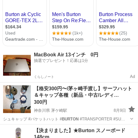
MacBook Air 13インチ 0円
抽選でプレゼント！応募は1分
Ad
くらしノート
【格安300円〜/茅ヶ崎手渡し】サーフハット
＆キャップ各種（新品・中古/レディ…
300円
神奈川県 茅ケ崎駅
8月9日
シュキャップ #バケットハット #
BURTON
#TRANSPORTER #SU…
神奈川
茅ヶ崎市
茅ケ崎駅
マリンスポーツ
サーフハット
【決まりました】★Burton スノーボード
148cm