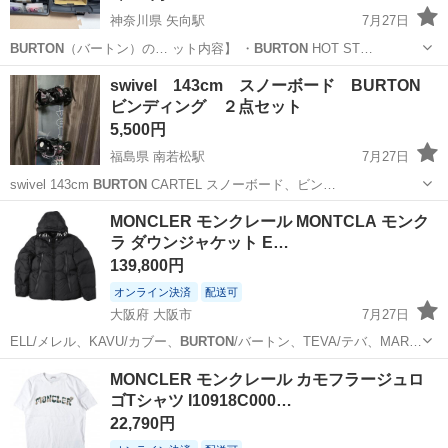
神奈川県 矢向駅
7月27日
BURTON
（バートン）の… ット内容】 ・
BURTON
HOT ST…
神奈川
横浜市
矢向駅
スノーボード
ホットワックス
swivel 143cm スノーボード BURTON
ビンディング ２点セット
5,500円
福島県 南若松駅
7月27日
swivel 143cm
BURTON
CARTEL スノーボード、ビン…
福島
会津若松市
南若松駅
スノーボード
ビンディング
MONCLER モンクレール MONTCLA モンク
ラ ダウンジャケット E…
139,800円
オンライン決済
配送可
大阪府 大阪市
7月27日
ELL/メレル、KAVU/カブー、
BURTON
/バートン、TEVA/テバ、MAR…
大阪
大阪市
ジャケット
MONCLER
MONCLER モンクレール カモフラージュロ
ゴTシャツ I10918C000…
22,790円