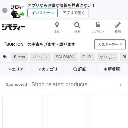
アプリならお得な情報を見逃さない！
インストール
アプリで開く
全国
検索
ログイン
投稿
「BURTON」の中古あげます・譲ります
人気キーワード
Burton
バートン
SALOMON
FLUX
サロモン
B
エリア
カテゴリ
詳細
新着順