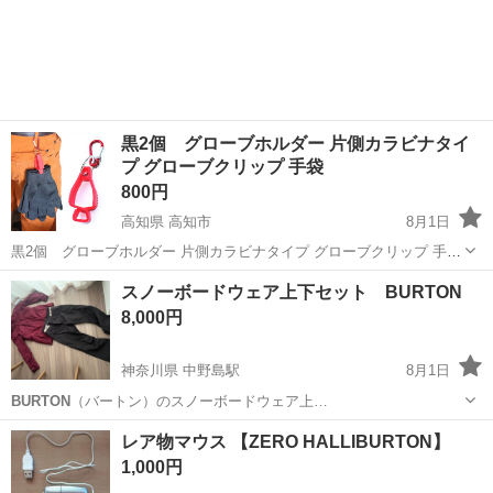
黒2個 グローブホルダー 片側カラビナタイ
プ グローブクリップ 手袋
800円
高知県 高知市
8月1日
黒2個 グローブホルダー 片側カラビナタイプ グローブクリップ 手袋
色: 黒2個 耐荷重：約500g "プレゼントとしても最適です" · 例えば作業
高知
高知市
ゴルフ
グローブ
スノーボードウェア上下セット BURTON
をしていて、グローブ をどこに置いたか忘れてしまった経験や、ポケ
8,000円
ッ...
神奈川県 中野島駅
8月1日
BURTON
（バートン）のスノーボードウェア上…
神奈川
川崎市
中野島駅
スノーボード
レア物マウス 【ZERO HALLIBURTON】
1,000円