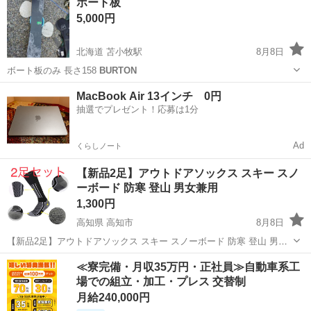
ボート板
5,000円
北海道 苫小牧駅
8月8日
ボート板のみ 長さ158
BURTON
北海道
苫小牧市
苫小牧駅
スノーボード
ボート
MacBook Air 13インチ 0円
抽選でプレゼント！応募は1分
Ad
くらしノート
【新品2足】アウトドアソックス スキー スノ
ーボード 防寒 登山 男女兼用
1,300円
高知県 高知市
8月8日
【新品2足】アウトドアソックス スキー スノーボード 防寒 登山 男女
兼用 ※複数在庫ございます。 お気軽にお声掛けください。 サイズ :
高知
高知市
スノーボード
≪寮完備・月収35万円・正社員≫自動車系工
24〜28cm 男女兼用 新品、未使用品です。 アマゾンにて1,880円で
場での組立・加工・プレス 交替制
購...
月給240,000円