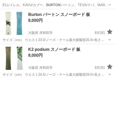
ELL/メレル、KAVU/カブー、
BURTON
/バートン、TEVA/テバ、MAR…
大阪
大阪市
パンツ
Burton バートン スノーボード 板
8,000円
大阪府 岸和田市
8月3日
サイズ（cm） ウエスト23.0/ノーズ・テール最大膨隆部26.8×長さ
137.5 写真の通り、多少の傷や汚れ等ございます。
Burton
バートン
大阪
岸和田市
スノーボード
Burton
K2 podium スノーボード 板
Analog アナログ BILLABO...
8,000円
大阪府 岸和田市
8月3日
サイズ（cm） ウエスト24.5/ノーズ・テール最大膨隆部29.0×長さ
151.5 写真の通り、多少の傷や汚れ等ございます。
Burton
バートン
大阪
岸和田市
スノーボード
ESTIVO
Analog アナログ BILLABO...