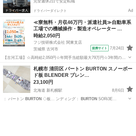
完全週休2日で安定転職
Ad
ドライバーダイレクト
≪寮無料・月収46万円・派遣社員≫自動車系
工場での機械操作・製造オペレーター …
時給2,050円
フジ技研株式会社 関東支店
7月24日
提携サイト
茨城県 古河市
【古河工場】☆高時給2,050円☆年間手当総額最大79万円☆3年間の手
当総額169万円☆年収630万円可☆寮費無料☆大手トラックメーカーで
茨城
古河市
その他
札幌市 清田区 バートン BURTON スノーボー
の組立組付のお仕事☆自動車業界経験者積極採用中！！【20代でも年
ド板 BLENDER ブレン…
収500万円が目指せる...
23,100円
北海道 新札幌駅
8月6日
： バートン
BURTON
◇板… ンディング：
BURTON
SORi3E…
北海道
札幌市
新札幌駅
スノーボード
BURTON