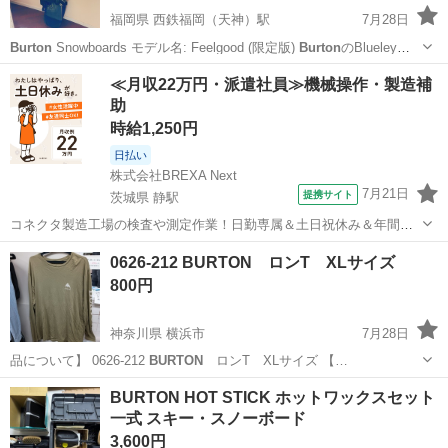
福岡県 西鉄福岡（天神）駅
7月28日
Burton
Snowboards モデル名: Feelgood (限定版)
Burton
のBlueleyス
ノーボード、200cm、バインディング付きで、パフォーマンスを最大
福岡
福岡市
西鉄福岡（天神）駅
スノーボード
Burton
≪月収22万円・派遣社員≫機械操作・製造補
限に引き出します。 - ブランド: Burto...
助
時給1,250円
日払い
株式会社BREXA Next
7月21日
提携サイト
茨城県 静駅
コネクタ製造工場の検査や測定作業！日勤専属＆土日祝休み＆年間休
日128日★クリーンルーム内作業★マイカー通勤OK＆無料駐車場あり
茨城
常陸大宮市
静駅
その他
0626-212 BURTON ロンT XLサイズ
★就業先食堂利用可！日払い制度あり！《茨城県常陸大宮市》 人気の
800円
工場のお仕事 ◇コネクタ製造工...
神奈川県 横浜市
7月28日
品について】 0626-212
BURTON
ロンT XLサイズ 【…
神奈川
横浜市
Tシャツ
リユース
BURTON HOT STICK ホットワックスセット
一式 スキー・スノーボード
3,600円