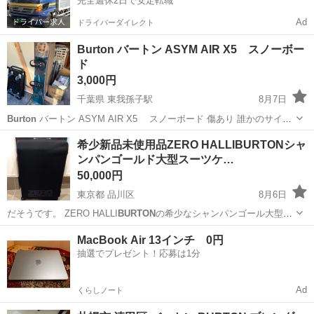
完全週休2日で安定転職
Ad
ドライバーダイレクト
Burton バートン ASYM AIR X5 スノーボー
ド
3,000円
千葉県 東我孫子駅
8月7日
Burton
バートン ASYM AIR X5 スノーボード 傷あり 誰かのサイン
いり シールあり ビィンディング破損 サイズ148 場所 柏市手賀の杜
千葉
我孫子市
東我孫子駅
スノーボード
Burton
希少新品未使用品ZERO HALLIBURTONシャ
セブン駐車場
ンパンゴールド大型スーツケ…
50,000円
東京都 品川区
8月6日
だそうです。 ZERO HALLI
BURTON
の希少なシャンパンゴール大型ス
ーツ…
東京
品川区
その他
MacBook Air 13インチ 0円
抽選でプレゼント！応募は1分
Ad
くらしノート