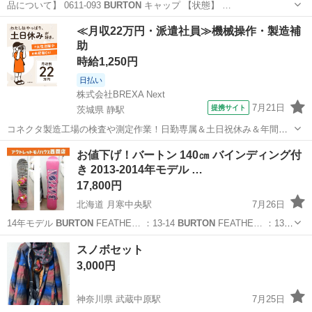
品について】 0611-093
BURTON
キャップ 【状態】 …
静岡
静岡市
小物
リユース
≪月収22万円・派遣社員≫機械操作・製造補
助
時給1,250円
日払い
株式会社BREXA Next
7月21日
提携サイト
茨城県 静駅
コネクタ製造工場の検査や測定作業！日勤専属＆土日祝休み＆年間休
日128日★クリーンルーム内作業★マイカー通勤OK＆無料駐車場あり
茨城
常陸大宮市
静駅
その他
お値下げ！バートン 140㎝ バインディング付
★就業先食堂利用可！日払い制度あり！《茨城県常陸大宮市》 人気の
き 2013-2014年モデル …
工場のお仕事 ◇コネクタ製造工...
17,800円
北海道 月寒中央駅
7月26日
14年モデル
BURTON
FEATHE… ：13-14
BURTON
FEATHE… ：13-
14
BURTON
CITIZE…
北海道
札幌市
月寒中央駅
スノーボード
BURTON
スノボセット
3,000円
神奈川県 武蔵中原駅
7月25日