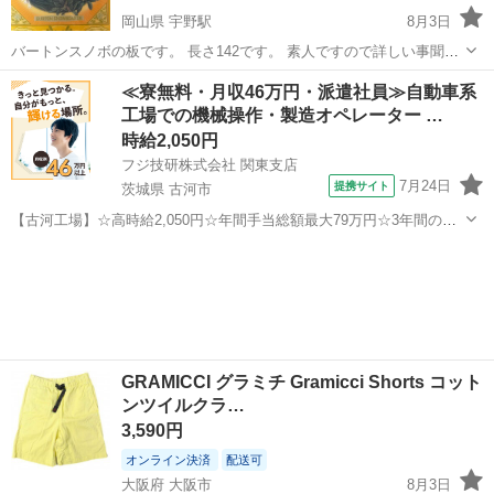
岡山県 宇野駅
8月3日
バートンスノボの板です。 長さ142です。 素人ですので詳しい事聞か
れてもわかりません。
岡山
玉野市
宇野駅
スノーボード
BURTON
≪寮無料・月収46万円・派遣社員≫自動車系
工場での機械操作・製造オペレーター …
時給2,050円
フジ技研株式会社 関東支店
7月24日
提携サイト
茨城県 古河市
【古河工場】☆高時給2,050円☆年間手当総額最大79万円☆3年間の手
当総額169万円☆年収630万円可☆寮費無料☆大手トラックメーカーで
茨城
古河市
その他
の組立組付のお仕事☆自動車業界経験者積極採用中！！【20代でも年
収500万円が目指せる...
GRAMICCI グラミチ Gramicci Shorts コット
ンツイルクラ…
3,590円
オンライン決済
配送可
大阪府 大阪市
8月3日