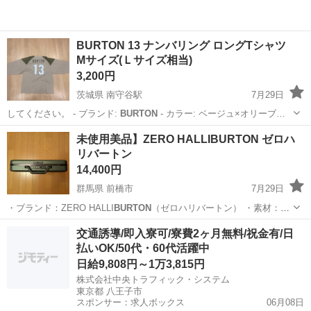
BURTON 13 ナンバリング ロングTシャツ
Mサイズ(Ｌサイズ相当)
3,200円
茨城県 南守谷駅
7月29日
してください。 - ブランド:
BURTON
- カラー: ベージュ×オリーブ…
茨城
守谷市
南守谷駅
Tシャツ
ナンバリング
未使用美品】ZERO HALLIBURTON ゼロハ
リバートン
14,400円
群馬県 前橋市
7月29日
・ブランド：ZERO HALLI
BURTON
（ゼロハリバートン） ・素材：ポ
リ…
群馬
前橋市
バッグ
交通誘導/即入寮可/寮費2ヶ月無料/祝金有/日
払いOK/50代・60代活躍中
日給9,808円～1万3,815円
株式会社中央トラフィック・システム
東京都 八王子市
スポンサー：求人ボックス
06月08日