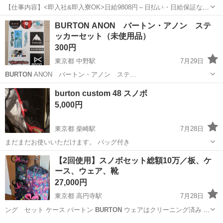
【仕事内容】<即入社&即入寮OK>日給9808円～日払い・日給保証など
待遇充実!寮費2ヶ月無料×祝金4.5万円有 <募集情報> 時間・お金の心配
アルバイト・パート
BURTON ANON バートン・アノン ステ
ゼロでスタート/ ・2ヶ月寮費費無料 ・入社祝い金4.5万円 ・日払いOK
ッカーセット（未使用品）
・プライベ...
300円
東京都 中野駅
7月29日
BURTON
ANON バートン・アノン ステ…
東京
中野区
中野駅
その他
burton custom 48 スノボ
5,000円
東京都 柴崎駅
7月28日
まだまだお使いいただけます。 バッグ付き
東京
調布市
柴崎駅
スノーボード
使い
【2回使用】スノボセット総額10万／板、ケ
ース、ウェア、靴
27,000円
東京都 高円寺駅
7月28日
ング セット ケース バートン
BURTON
ウェアはクリーニング済み 裾
な…