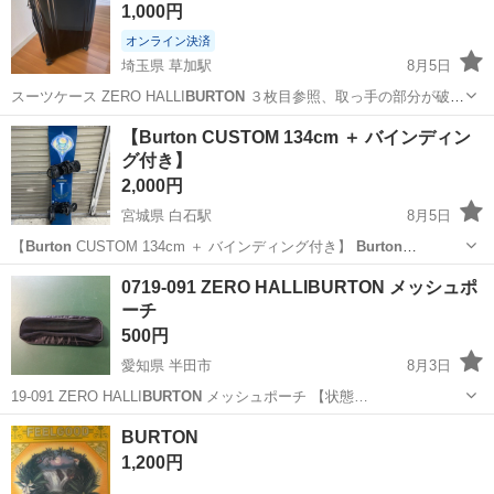
1,000円
品になりま...
オンライン決済
埼玉県 草加駅
8月5日
スーツケース ZERO HALLI
BURTON
３枚目参照、取っ手の部分が破
損…
埼玉
草加市
草加駅
その他
【Burton CUSTOM 134cm ＋ バインディン
グ付き】
2,000円
宮城県 白石駅
8月5日
【
Burton
CUSTOM 134cm ＋ バインディング付き】
Burton
CUSTOM 134cmのスノーボードです。 黒い
Burton
バインディングが
宮城
白石市
白石駅
スノーボード
0719-091 ZERO HALLIBURTON メッシュポ
付いた状態でお譲りします。 ■詳細 ・サイズ：134cm ・...
ーチ
500円
愛知県 半田市
8月3日
19-091 ZERO HALLI
BURTON
メッシュポーチ 【状態…
愛知
半田市
バッグ
現地
BURTON
1,200円