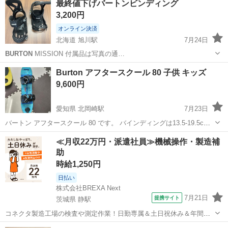
最終値下げバートンビンディング
3,200円
オンライン決済
北海道 旭川駅
7月24日
BURTON
MISSION 付属品は写真の通…
北海道
旭川市
旭川駅
スノーボード
Burton アフタースクール 80 子供 キッズ
9,600円
愛知県 北岡崎駅
7月23日
バートン アフタースクール 80 です。 バインディングは13.5-19.5cm
対応です。 ボードのがソール面がかなり傷みありますので、ご理解く
愛知
岡崎市
北岡崎駅
スノーボード
Burton
≪月収22万円・派遣社員≫機械操作・製造補
ださい。 子供が4歳の時に使っていたのですが、親が引っ張って遊ん
助
だり、緩斜面を...
時給1,250円
日払い
株式会社BREXA Next
7月21日
提携サイト
茨城県 静駅
コネクタ製造工場の検査や測定作業！日勤専属＆土日祝休み＆年間休
日128日★クリーンルーム内作業★マイカー通勤OK＆無料駐車場あり
茨城
常陸大宮市
静駅
その他