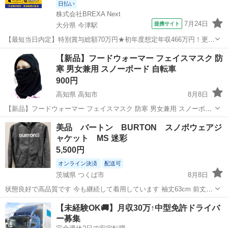
日払い
株式会社BREXA Next
7月24日
提携サイト
大分県 今津駅
【最短当日内定】特別賞与総額70万円★初年度想定年収466万円！更新
インセンティブ30万円★無料の備品付き寮完備＆赴任旅費会社負担◎
大分
中津市
今津駅
その他
【新品】フードウォーマー フェイスマスク 防
業績賞与＆昇給あり！軽自動車の製造業務！ ダイハツ車の製造 大手自
寒 男女兼用 スノーボード 自転車
動車メーカーである『ダイ...
900円
高知県 高知市
8月8日
【新品】フードウォーマー フェイスマスク 防寒 男女兼用 スノーボー
ド 自転車 新品、未使用です。 サイズは写真をご参考ください。 ※複
高知
高知市
スノーボード
フードウォーマー
美品 バートン BURTON スノボウェアジ
数在庫ございます。 お気軽にお声掛けください。 ✅【寒さ対策】-- フ
ャケット MS 迷彩
リース素材の...
5,500円
オンライン決済
配送可
茨城県 つくば市
8月8日
状態良好で高品質です 今も継続して着用しています 袖丈63cm 前丈
64cm サイズはSとなっていますが、当方180cm70kgでぴったりです
茨城
つくば市
スノーボード
BURTON
【未経験OK🚚】月収30万↑中型免許ドライバ
ー募集