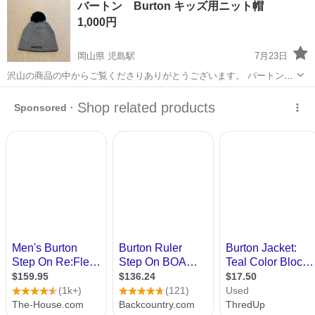
バートン Burton キッズ用ニット帽
★就業先食堂利用可！日払い制度あり！《茨城県常陸大宮市》 人気の
1,000円
工場のお仕事 ◇コネクタ製造工...
岡山県 児島駅
7月23日
沢山の商品の中からご覧くださりありがとうございます。 バートン
Burton
のニット帽です。 子供が小さい頃に数回かぶって保管してまし
岡山
倉敷市
児島駅
スノーボード
ニット帽
た。 もうサイズアウトなので出品します！ 大きなボンボンがとても可
愛いです☆ ニット帽のサ...