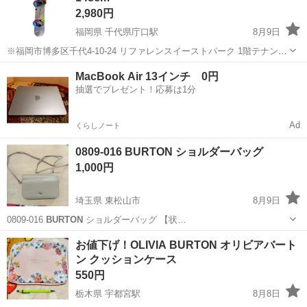
2,980円
福岡県 千代県庁口駅
8月9日
※福岡市博多区千代4-10-24 リファレンスイーストパーク 1階テナント
での受け渡しになります。 配達ご希望の方は要相談できます！ 【メ
福岡
福岡市
千代県庁口駅
スノーボード
Burton
MacBook Air 13インチ 0円
ーカー名/商品名/型番】 ★
Burton
スノーボード 148cm ...
抽選でプレゼント！応募は1分
Ad
くらしノート
0809-016 BURTON ショルダーバッグ
1,000円
埼玉県 東松山市
8月9日
0809-016
BURTON
ショルダーバッグ 【状…
埼玉
東松山市
バッグ
BURTON
お値下げ！OLIVIA BURTON オリビアバート
ン クッションケース
550円
栃木県 宇都宮駅
8月8日