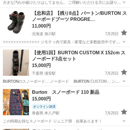
大きな汚れや破けたりはしてません。 ご理解いただける方にお譲りし
たいと思います。 上→
Burton
sサイズ 下→不明 165センチの自分
神奈川
川崎市
武蔵中原駅
スノーボード
【忠和店】【残り8点】バートン/BURTON ス
でちょうどいいです ゴーグル→不明 フェイスマスク→不明 靴
ノーボードブーツ PROGRE…
→26cm、袋付き ...
11,000円
北海道 旭川駅
7月25日
⭐⭐⭐⭐⭐⭐⭐⭐⭐⭐⭐⭐⭐⭐ ジモティ内で家具・家電など多数販売中です
⭐⭐⭐⭐⭐⭐⭐⭐⭐⭐⭐⭐⭐⭐ 【商品説明】 中古品の為多少のキズ汚れありま
北海道
旭川市
旭川駅
スノーボード
BURTON
【使用1回】BURTON CUSTOM X 152cm ス
す。 中古品の現状品販売の為、返品交換対応は行っ...
ノーボード3点セット
15,000円
千葉県 浦安駅
7月25日
BURTON
のスノーボード… ノーボード
BURTON
CUSTOM… ンデ
ィング
BURTON
FREEST…
千葉
浦安市
浦安駅
スノーボード
Burton スノーボード 110 新品
15,000円
オンライン決済
青森県 本八戸駅
7月25日
この時期お得なスノーボード ジュニア用 在庫あります！
青森
八戸市
本八戸駅
スノーボード