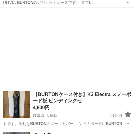
OLIVIA
BURTON
のガジェットケースです。 タブレ…
栃木
宇都宮市
宇都宮駅
バッグ
BURTON
【BURTONケース付き】K2 Electra スノーボ
ード板 ビンディングセ…
4,800円
岐阜県 大垣駅
8月8日
トです。便利な
BURTON
のソールカバー… ンドのボードに
BURTON
の
ケース付きで…
岐阜
大垣市
大垣駅
スノーボード