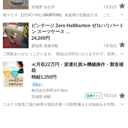
宮城県 仙台市
7月31日
物マウス 【ZERO HALLI
BURTON
】 未使用の完動品です。 こだ…
宮城
仙台市
周辺機器
マウス
ビンテージ Zero Halliburton ゼロハリバート
ン スーツケース …
24,200円
愛知県 高蔵寺駅
7月30日
ご閲覧ありがとうございます。 商品はUSEDになりますので、使用感
がございます。 ご来店していただき必ず実物をご確認下さい。 ご来
愛知
春日井市
高蔵寺駅
その他
ゼロハリバートン
≪月収22万円・派遣社員≫機械操作・製造補
店の際は「ジモティーを見て来ました」とお声掛けください。 ◆メ
助
ーカー:Zero Halli...
時給1,250円
日払い
株式会社BREXA Next
7月21日
提携サイト
茨城県 静駅
コネクタ製造工場の検査や測定作業！日勤専属＆土日祝休み＆年間休
日128日★クリーンルーム内作業★マイカー通勤OK＆無料駐車場あり
茨城
常陸大宮市
静駅
その他
★就業先食堂利用可！日払い制度あり！《茨城県常陸大宮市》 人気の
工場のお仕事 ◇コネクタ製造工...