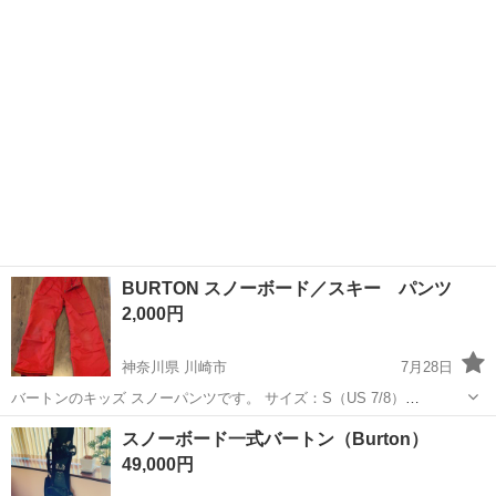
東京
中野区
高円寺駅
スノーボード
10万
BURTON スノーボード／スキー パンツ
2,000円
神奈川県 川崎市
7月28日
バートンのキッズ スノーパンツです。 サイズ：S（US 7/8）
（EU/JPN 122-135,5） 裾部分がマジックテープでサイズ調整できるよ
神奈川
川崎市
スノーボード
BURTON
スノーボード一式バートン（Burton）
うになっています。 わが家では身長125センチ～135センチくらいま
49,000円
で...