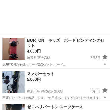
BURTON キッズ ボード ビンディングセ
ット
4,000円
埼玉県 西大宮駅
8月5日
BURTON
の子供用ボード2点セット ボード…
埼玉
さいたま市
西大宮駅
スノーボード
スノボーセット
5,000円
神奈川県 羽沢横浜国大駅
8月5日
不要になったので出品します。 使用感ありますがまだまだ使えます。
セットでの出品になりますのでバラ売りできません。 ブーツサイズ:
神奈川
横浜市
羽沢横浜国大駅
スノーボード
ゼロハリバートン スーツケース
Burton
27 板サイズ:155 ビンディング:K2 ウエア等ははノーブランド