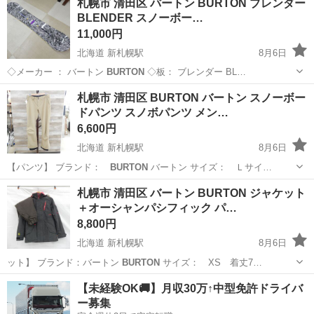
札幌市 清田区 バートン BURTON ブレンダー
BLENDER スノーボー…
11,000円
北海道 新札幌駅
8月6日
◇メーカー ： バートン
BURTON
◇板： ブレンダー BL…
北海道
札幌市
新札幌駅
スノーボード
BURTON
札幌市 清田区 BURTON バートン スノーボー
ドパンツ スノボパンツ メン…
6,600円
北海道 新札幌駅
8月6日
【パンツ】 ブランド：
BURTON
バートン サイズ： Ｌサイ…
北海道
札幌市
新札幌駅
スノーボード
BURTON
札幌市 清田区 バートン BURTON ジャケット
＋オーシャンパシフィック パ…
8,800円
北海道 新札幌駅
8月6日
ット】 ブランド：バートン
BURTON
サイズ： XS 着丈7…
北海道
札幌市
新札幌駅
スノーボード
BURTON
【未経験OK🚚】月収30万↑中型免許ドライバ
ー募集