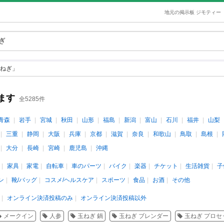
地元の掲示板 ジモティー
ねぎ」
ます
全5285件
青森
岩手
宮城
秋田
山形
福島
新潟
富山
石川
福井
山梨
三重
静岡
大阪
兵庫
京都
滋賀
奈良
和歌山
鳥取
島根
大分
長崎
宮崎
鹿児島
沖縄
家具
家電
自転車
車のパーツ
バイク
楽器
チケット
生活雑貨
子
ン
靴/バッグ
コスメ/ヘルスケア
スポーツ
食品
お酒
その他
オンライン決済投稿のみ
オンライン決済投稿以外
メークイン
人参
玉ねぎ 鍋
玉ねぎ ブレンダー
玉ねぎ プロセ