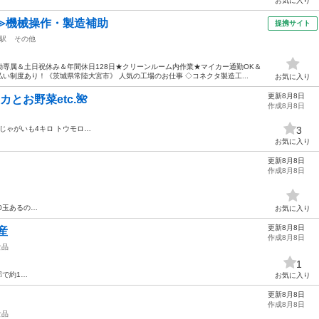
お気に入り
≫機械操作・製造補助
提携サイト
駅
その他
専属＆土日祝休み＆年間休日128日★クリーンルーム内作業★マイカー通勤OK＆
い制度あり！《茨城県常陸大宮市》 人気の工場のお仕事 ◇コネクタ製造工...
お気に入り
更新8月8日
とお野菜etc.🌺
作成8月8日
粒じゃがいも4キロ トウモロ…
3
お気に入り
更新8月8日
作成8月8日
30玉あるの…
お気に入り
更新8月8日
産
作成8月8日
食品
1
部で約1…
お気に入り
更新8月8日
作成8月8日
食品