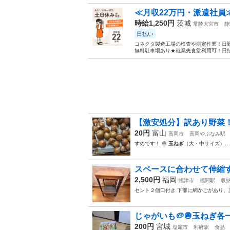
≪月収22万円・派遣社員
時給1,250円
茨城
常陸大宮市
静
日払い
コネクタ製造工場の検査や測定作業！日勤
無料駐車場あり★就業先食堂利用可！日払
【激安処分】訳あり野菜！
20円
富山
高岡市
高岡やぶなみ駅
すめです！ 🧅
玉ねぎ
（大・中サイズ）…
スペースに合わせて伸縮
2,500円
福岡
福津市
福間駅
収
セント２個口付き 下部に網かごがあり、
じゃがいも🥔🧅玉ねぎ各一
200円
宮城
塩竈市
利府駅
食品