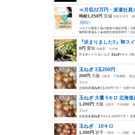
≪月収22万円・派遣社員
時給1,250円
茨城
常陸大宮市
静
日払い
コネクタ製造工場の検査や測定作業！日勤
無料駐車場あり★就業先食堂利用可！日払
『決まりました‼️』🌺スイカ
0円
愛知
知多郡
その他
中玉赤スイカ 白いなす
玉ねぎ
4キロ 小
玉ねぎ 3玉200円
200円
大阪
大阪市
千鳥橋駅
食品
玉ねぎ
北海道産
玉ねぎ
3玉200円です！ 全部で
玉ねぎ 大量 5キロ 北海道
1,200円
大阪
大阪市
千鳥橋駅
玉ねぎ
北海道産
玉ねぎ
5キロ1,200円です！ 全
玉ねぎ 10キロ
1,200円
岩手
一関市
一ノ関駅