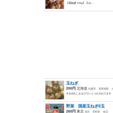
【
玉ねぎ
10kg】 玉ね…
玉ねぎ
200円
北海道
札幌市
発寒南駅
大きめ8こ おまけでいくつか入れてます
野菜 国産玉ねぎ6玉
260円
東京
港区
田町駅
食品