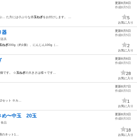
更新8月8日
作成8月5日
ぶ… た方には小ぶりな赤
玉ねぎ
をお付けします。 …
5
お気に入り
更新8月5日
り器
作成8月5日
理器具
玉ねぎ
200g（約1個）、にんじん100g（…
2
お気に入り
更新8月6日
ぎ
作成8月5日
0個です。 ☆
玉ねぎ
の大きさは様々です…
28
お気に入り
更新8月7日
作成8月5日
麺2セット ※カ…
1
お気に入り
更新8月3日
め〜中玉 20玉
作成8月3日
食品
18
用のネット1…
お気に入り