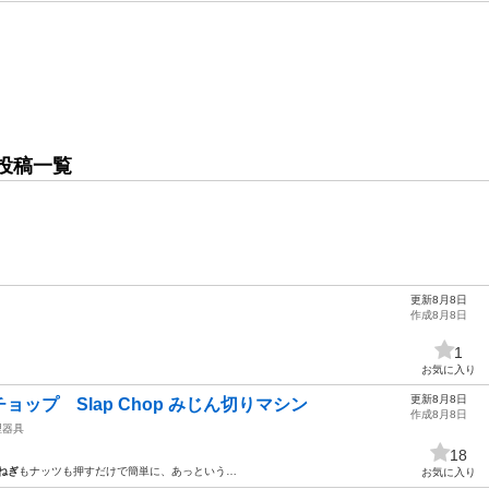
投稿一覧
更新8月8日
作成8月8日
1
お気に入り
更新8月8日
ップ Slap Chop みじん切りマシン
作成8月8日
理器具
18
ねぎ
もナッツも押すだけで簡単に、あっという…
お気に入り