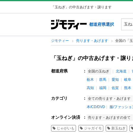
「玉ねぎ」の中古あげます・譲ります
都道府県選択
ジモティー
売ります・あげます
全国の「玉
「玉ねぎ」の中古あげます・譲り
都道府県
：
全国の玉ねぎ
北海道
栃木
群馬
愛知
岐阜
高知
福岡
佐賀
熊本
カテゴリ
：
全ての売ります・あげます
本/CD/DVD
服/ファッショ
オンライン決済
：
売ります・あげますの全て
じゃがいも
ジャガイモ
新玉ねぎ