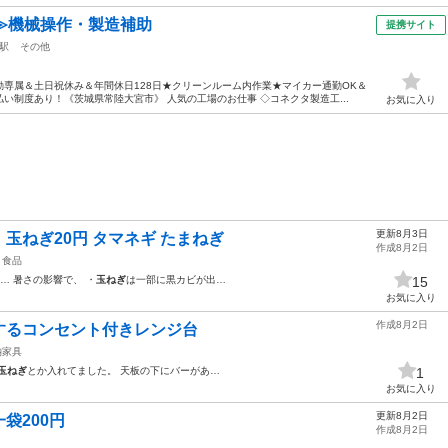
≫機械操作・製造補助
提携サイト
駅
その他
専属＆土日祝休み＆年間休日128日★クリーンルーム内作業★マイカー通勤OK＆
い制度あり！《茨城県常陸大宮市》 人気の工場のお仕事 ◇コネクタ製造工...
お気に入り
更新8月3日
玉ねぎ20円 タマネギ たまねぎ
作成8月2日
食品
… 暑さの影響で、 ・
玉ねぎ
は一部に黒カビが出…
15
お気に入り
作成8月2日
するコンセント付きレンジ台
納家具
玉ねぎ
とか入れてました。 天板の下にバーがあ…
1
お気に入り
更新8月2日
袋200円
作成8月2日