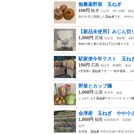
無農薬野菜 玉ねぎ
100円
栃木
小山市
間々田駅
食品
年の６月に収穫した
玉ねぎ
です。 やや小
【新品未使用】みじん切
1,500円
宮城
仙台市
長町駅
調
食材の例と量の目安は下記の通りです。
駅家便今年ラスト 玉ね
150円
広島
福山市
駅家駅
食品
⭐︎笠岡産⭐︎
玉ねぎ
です＾＾ 毎年農家… -1
野菜とカップ麺
1,000円
山形
米沢市
食品
じゃがいも3
玉ねぎ
3 キャベツ2 カップ
会津産 玉ねぎ やや小さ
1,000円
福島
会津若松市
広田駅
会津
会津産
玉ねぎ
やや小さめ〜中玉 3キロ