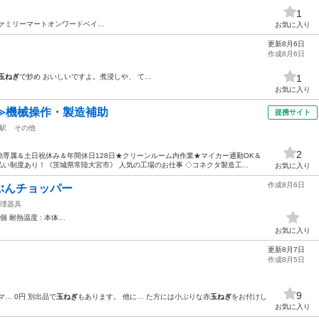
1
ファミリーマートオンワードベイ…
お気に入り
更新8月6日
作成8月6日
玉ねぎ
で炒め おいしいですよ。煮浸しや、 て…
1
お気に入り
≫機械操作・製造補助
提携サイト
駅
その他
2
専属＆土日祝休み＆年間休日128日★クリーンルーム内作業★マイカー通勤OK＆
い制度あり！《茨城県常陸大宮市》 人気の工場のお仕事 ◇コネクタ製造工...
お気に入り
作成8月6日
ぶんチョッパー
理器具
/2個 耐熱温度 : 本体…
お気に入り
更新8月7日
作成8月5日
9
マ… 0円 別出品で
玉ねぎ
もあります。 他に… た方には小ぶりな赤
玉ねぎ
をお付けし
お気に入り