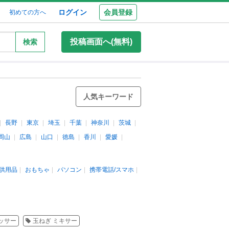
ログイン
会員登録
初めての方へ
投稿画面へ(無料)
検索
人気キーワード
長野
東京
埼玉
千葉
神奈川
茨城
岡山
広島
山口
徳島
香川
愛媛
供用品
おもちゃ
パソコン
携帯電話/スマホ
ッサー
玉ねぎ ミキサー