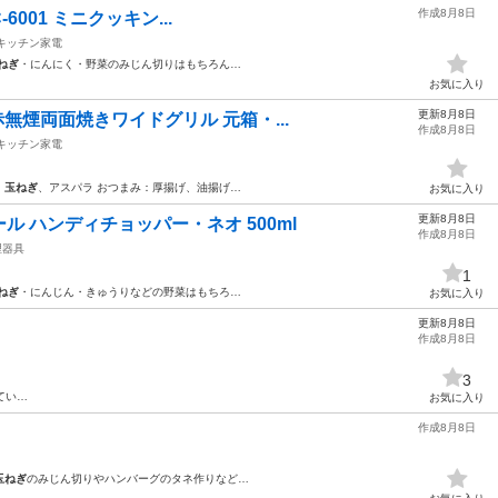
作成8月8日
C-6001 ミニクッキン...
キッチン家電
ねぎ
・にんにく・野菜のみじん切りはもちろん…
お気に入り
更新8月8日
遠赤無煙両面焼きワイドグリル 元箱・...
作成8月8日
キッチン家電
、
玉ねぎ
、アスパラ おつまみ：厚揚げ、油揚げ…
お気に入り
更新8月8日
 ハンディチョッパー・ネオ 500ml
作成8月8日
理器具
1
ねぎ
・にんじん・きゅうりなどの野菜はもちろ…
お気に入り
更新8月8日
作成8月8日
3
てい…
お気に入り
作成8月8日
玉ねぎ
のみじん切りやハンバーグのタネ作りなど…