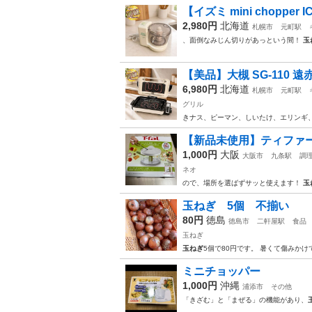
【イズミ mini chopper I
2,980円
北海道
札幌市
元町駅
、面倒なみじん切りがあっという間！
玉
【美品】大槻 SG-110 
6,980円
北海道
札幌市
元町駅
グリル
きナス、ピーマン、しいたけ、エリンギ
【新品未使用】ティファール
1,000円
大阪
大阪市
九条駅
調
ネオ
ので、場所を選ばずサッと使えます！
玉
玉ねぎ 5個 不揃い
80円
徳島
徳島市
二軒屋駅
食品
玉ねぎ
玉ねぎ
5個で80円です。 暑くて傷みかけ
ミニチョッパー
1,000円
沖縄
浦添市
その他
「きざむ」と「まぜる」の機能があり、