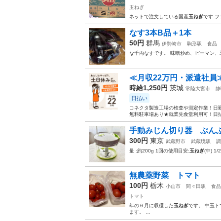
玉ねぎ
ネットで注文している国産
玉ねぎ
です 
なす3本B品＋1本
50円
群馬
伊勢崎市
駒形駅
食品
な千両なすです。 味噌炒め、ピーマン、
≪月収22万円・派遣社員
時給1,250円
茨城
常陸大宮市
静
日払い
コネクタ製造工場の検査や測定作業！日勤
無料駐車場あり★就業先食堂利用可！日払
手動みじん切り器 ぶん
300円
東京
武蔵野市
武蔵境駅
調
量 :約200g 1回の使用目安:
玉ねぎ
(中) 1
無農薬野菜 トマト
100円
栃木
小山市
間々田駅
食品
トマト
年の６月に収穫した
玉ねぎ
です。 中玉ト
ます。 …