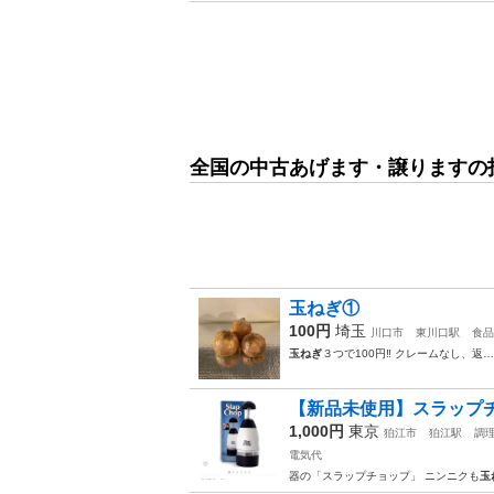
全国の中古あげます・譲りますの
玉ねぎ①
100円
埼玉
川口市
東川口駅
食品
玉ねぎ
３つで100円‼️ クレームなし、返…
【新品未使用】スラップチョ
1,000円
東京
狛江市
狛江駅
調
電気代
器の「スラップチョップ」 ニンニクも
玉