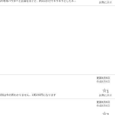
の専用パウダーとお湯を注ぐと、約1日かけてキラキラとした不...
お気に入り
更新8月6日
作成8月6日
1
別は今の所わかりません。1尾150円になります
お気に入り
更新8月6日
作成8月6日
2