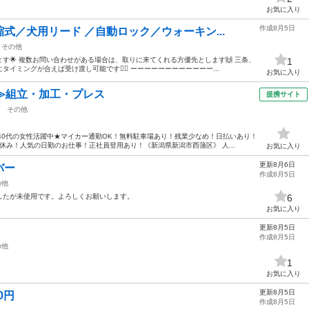
お気に入り
作成8月5日
式／犬用リード ／自動ロック／ウォーキン...
その他
す🌟 複数お問い合わせがある場合は、取りに来てくれる方優先とします🙌 三条、
1
ミングが合えば受け渡し可能です🙆‍♀️ ーーーーーーーーーーーー...
お気に入り
≫組立・加工・プレス
提携サイト
その他
40代の女性活躍中★マイカー通勤OK！無料駐車場あり！残業少なめ！日払いあり！
休み！人気の日勤のお仕事！正社員登用あり！《新潟県新潟市西蒲区》 人...
お気に入り
更新8月6日
バー
作成8月5日
の他
したが未使用です。よろしくお願いします。
6
お気に入り
更新8月5日
作成8月5日
の他
1
お気に入り
更新8月5日
0円
作成8月5日