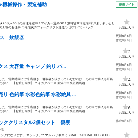
≫機械操作・製造補助
提携サイト
★20代～40代の男性活躍中！マイカー通勤OK！無料駐車場完備♪和気あいあいとし
工場のお仕事 ◇活性炭のフォークリフト運搬◇ ①フレコンバック...
お気に入り
更新8月6日
ラス 炊飯器
作成8月6日
2
お気に入り
更新8月6日
 大容量 キャンプ 釣り バ...
作成8月6日
ました。営業時間にご来店頂き、引取者が決まっていなければ、その場で購入も可能
4
さい。 【お渡し場所】 ニイガタベース 新潟市中央区西馬越...
お気に入り
更新8月6日
 色鉛筆 水彩色鉛筆 水彩絵具 ...
作成8月6日
ました。営業時間にご来店頂き、引取者が決まっていなければ、その場で購入も可能
6
さい。 【お渡し場所】 ニイガタベース 新潟市中央区西馬越...
お気に入り
作成8月6日
ッククリスタル2個セット 観察
の他
クになります。 マジックアニマル ハリネズミ（MAGIC ANIMAL HEDGEHO