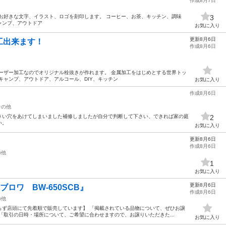
作成8月7日
お好きな文字、イラスト、ロゴを刻印します。 コーヒー、お茶、キッチン、調味
3
ャンプ、アウトドア
お気に入り
更新8月6日
工出来ます！
作成8月6日
ーザー加工なのでオリジナル栓抜きが作れます。 金属加工をはじめとする世界トッ
キャンプ、アウトドア、アルコール、DIY、キッチン
お気に入り
作成8月6日
その他
さい穴をあけてしまいました補修しましたが自分で判断して下さい、できれば家の庭
2
い。
お気に入り
更新8月6日
作成8月6日
の他
1
お気に入り
更新8月6日
節ブロワ BW-650SCB』
作成8月6日
の他
らず店頭にて先着順で販売しています】 「掲載されている品物について、ぜひお譲
「取引の日時・場所について、ご希望に合わせますので、お譲りいただきた...
お気に入り