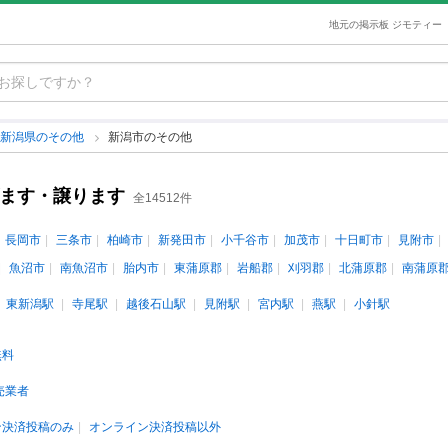
地元の掲示板 ジモティー
新潟県のその他
新潟市のその他
げます・譲ります
全14512件
長岡市
三条市
柏崎市
新発田市
小千谷市
加茂市
十日町市
見附市
魚沼市
南魚沼市
胎内市
東蒲原郡
岩船郡
刈羽郡
北蒲原郡
南蒲原
東新潟駅
寺尾駅
越後石山駅
見附駅
宮内駅
燕駅
小針駅
無料
売業者
ン決済投稿のみ
オンライン決済投稿以外