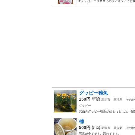
G）」は、ハリネズミのフィギュアに付属
グッピー稚魚
150円
新潟
新潟市
新津駅
その他
グッピー
沢山のグッピー稚魚が産まれました。色性
桶
500円
新潟
新潟市
豊栄駅
その他
写真が全てです。汚れてます。