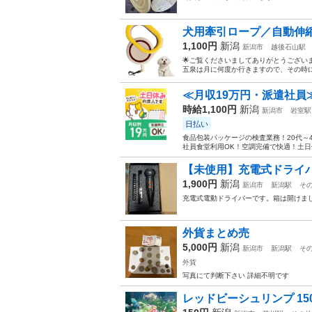
犬用牽引ロープ／自動伸縮
1,100円
新潟
新潟市
越後石山駅
🌟ご覧くださいましてありがとうございま
五泉は月に何度か行きますので、その時にタイ
≪月収19万円・派遣社員
時給1,100円
新潟
新潟市
岩室駅
日払い
食品包装パッケージの検査業務！20代～
社員食堂利用OK！空調完備で快適！土日
【未使用】充電式ドライ
1,900円
新潟
新潟市
新潟駅
そ
充電式電動ドライバーです。箱は開けま
外貨まとめ売
5,000円
新潟
新潟市
新潟駅
そ
外貨
写真にて判断下さい 詳細不明です
レッドビーシュリンプ 15