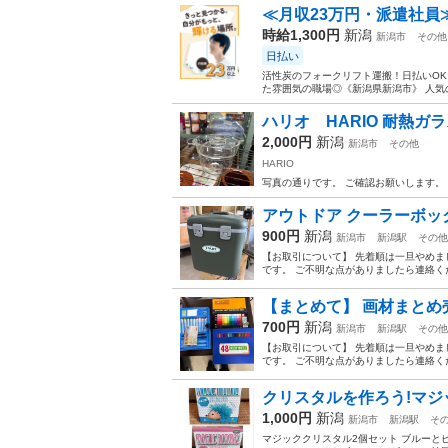
≪月収23万円・派遣社員
時給1,300円
新潟
新潟市
その他
日払い
活性炭のフォークリフト運搬！日払いOK
た雰囲気の職場◎《新潟県新潟市》 人気の
ハリオ HARIO 耐熱ガ
2,000円
新潟
新潟市
その他
HARIO
写真の通りです。 ご確認お願いします。
アウトドア クーラーボックス
900円
新潟
新潟市
新潟駅
その他
【お取引について】 先着順は一旦やめ
です。 ご不明な点がありましたら連絡くだ
【まとめて】 画材まとめ売り
700円
新潟
新潟市
新潟駅
その他
【お取引について】 先着順は一旦やめ
です。 ご不明な点がありましたら連絡くだ
クリスタルを作ろう!マジ
1,000円
新潟
新潟市
新潟駅
そ
マジッククリスタル2個セット ブルーとピン