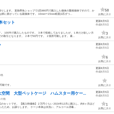
58
りします。 某熱帯魚ショップで1匹980円で購入した個体の繁殖個体ですので、か
に群がっている親個体です。 10mm〜15mm程度(1匹ずつ...
お気に入り
更新8月5日
本セット
作成8月5日
。 100均で購入したものです。 ３本で投稿しておりましたが、１本だけ欲しい方
3
取引となります。 ２本で50円です。 ２箇所可動します。 素...
お気に入り
更新8月6日
？
作成8月5日
6
お気に入り
更新8月5日
作成8月5日
の他
は可能です。
お気に入り
更新8月5日
空間 大型ペットケージ ハムスター用ケー...
作成8月5日
その他
セットです。 【購入時価格】２万円ぐらい 2024年12月に購入し、約6ヶ月ほど
1
ったため、お譲りします。 ケージ本体は水洗い、アルコール消毒...
お気に入り