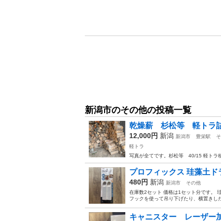
新潟市のその他の投稿一覧
乾燥薪 杉松等 軽トラ
12,000円
新潟
新潟市
豊栄駅
そ
軽トラ
写真が全てです。杉松等 40/15 軽トラ
プロフィックス 珪藻土ド
480円
新潟
新潟市
その他
在庫数2セット 価格は1セット分です。
フックを使って吊り下げたり、横置きした
キャニスター レーザー