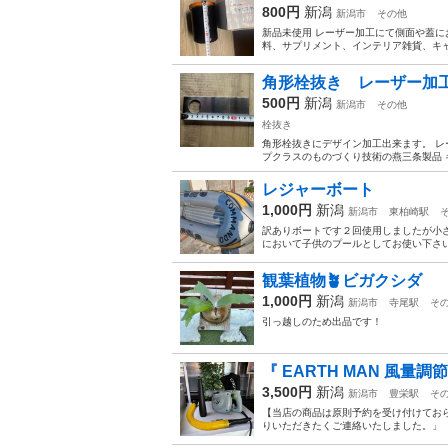
800円
新潟
新潟市
その他
新品未使用 レーザー加工にて側面や蓋に
料、サプリメント、インテリア雑貨、キ
角形栓抜き レーザー加
500円
新潟
新潟市
その他
栓抜き
角形栓抜きにデザイン加工出来ます。 レ
プクラスのものづくり技術の燕三条製品 
レジャーボート
1,000円
新潟
新潟市
東柏崎駅
訳ありボートです２回使用しましたが小
において子供のプールとしてお使い下さ
観葉植物🪴ビガクシダ
1,000円
新潟
新潟市
寺尾駅
そ
引っ越しのため出品です！
『 EARTH MAN 風量調
3,500円
新潟
新潟市
豊栄駅
そ
【当店の商品は原則予約を受け付けてお
りいただきたくご連絡いたしました。」 