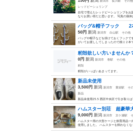
150円
新潟
新潟市
荻川駅
その他
レッドビーシュリンプ
自宅で増えたレッドビーシュリンプをお譲
なりお買い得だと思います。 写真の個体は餌
バッグ&帽子フック 2
50円
新潟
新潟市
白山駅
その他
バッグや帽子などを掛けておくフックです
がいてお渡ししてしまったので残り２本での
籾殻欲しい方いませんか
0円
新潟
新潟市
巻駅
その他
籾殻
籾殻がいっぱいあまってます。
新品未使用
3,500円
新潟
新潟市
豊栄駅
そ
新品
新品未使用25.5 西区中央区で引き取り
ハムスター別荘 超豪華大
9,000円
新潟
新潟市
京ケ瀬駅
ハムスター用の大型ケージと飼育用品一式の
使用しました。 ハムスターを飼わなくな