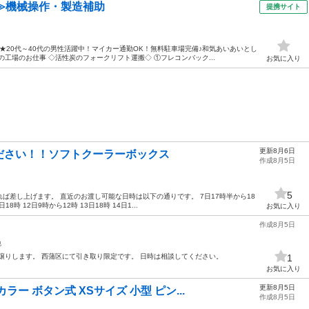
≫機械操作・製造補助
提携サイト
★20代～40代の男性活躍中！マイカー通勤OK！無料駐車場完備♪和気あいあいとし
工場のお仕事 ◇活性炭のフォークリフト運搬◇ ①フレコンバック...
お気に入り
更新8月6日
ださい！！ソフトクーラーボックス
作成8月5日
5
ば差し上げます。 直近のお渡し可能な日時は以下の通りです。 7日17時半から18
日18時 12日9時から12時 13日18時 14日1...
お気に入り
作成8月5日
他
でお譲りします。 西蒲区にて引き取り限定です。 日時は相談してください。
1
お気に入り
更新8月5日
ー ボタン式 XSサイズ 小型 ピン...
作成8月5日