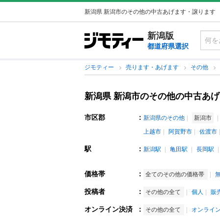
新潟県 新潟市のその他の中古あげます・譲ります
新潟版
都道府県選択
ジモティー
売ります・あげます
その他
新潟県 新潟市のその他の中古あ
市区郡
：
新潟県のその他
新潟市
上越市
阿賀野市
佐渡市
駅
：
新潟駅
亀田駅
長岡駅
価格帯
：
全てのその他の価格帯
投稿者
：
その他の全て
個人
販
オンライン決済
：
その他の全て
オンライ