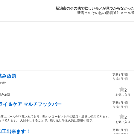
新潟市のその他で欲しいモノが見つからなかっ
新潟市のその他の新着通知メール
更新8月7日
詰み放題
作成8月7日
の他
2
積み放題
お気に入り
更新8月7日
ライ＆ケア マルチフックバー
作成8月7日
 珪藻土ボールが内蔵されており、靴やクローゼット内の吸湿・脱臭に使用できます。
2
りできます。 天日干しすることで、繰り返し半永久的に使用可能で...
お気に入り
更新8月7日
加工出来ます！