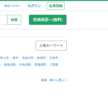
ログイン
会員登録
初めての方へ
投稿画面へ(無料)
検索
人気キーワード
村上市
燕市
糸魚川市
妙高市
五泉市
郡
南魚沼郡
中魚沼郡
西蒲原郡
三島郡
路線・駅から選ぶ