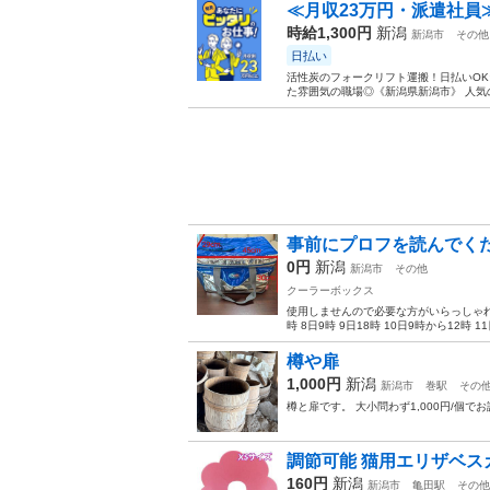
≪月収23万円・派遣社員
時給1,300円
新潟
新潟市
その他
日払い
活性炭のフォークリフト運搬！日払いOK
た雰囲気の職場◎《新潟県新潟市》 人気の
事前にプロフを読んでく
0円
新潟
新潟市
その他
クーラーボックス
使用しませんので必要な方がいらっしゃれ
時 8日9時 9日18時 10日9時から12時 11
樽や扉
1,000円
新潟
新潟市
巻駅
その
樽と扉です。 大小問わず1,000円/個
調節可能 猫用エリザベスカラ
160円
新潟
新潟市
亀田駅
その他