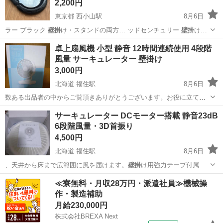
2,200円
東京都 西小山駅
8月6日
ラー ブラック
壁掛
け・スタンドの両方… ッドセンチュリー
壁掛
けミ
ラー 丸鏡 …
東京
目黒区
西小山駅
ミラー/鏡
卓上扇風機 小型 静音 12時間連続使用 4段階
風量 サーキュレーター 壁掛け
3,000円
北海道 福住駅
8月6日
数ある出品者の中からご覧頂きありがとうございます。お役に立てれ
ば嬉しいです(⁠≧⁠▽⁠≦⁠) ★お取り引き場所★ 家の近くのクリーニング屋さ
北海道
札幌市
福住駅
季節、空調家電
mAh
サーキュレーター DCモーター搭載 静音23dB
んまで取りに来て頂けると助かりますm(__)m 地下鉄東豊線の各駅でご
6段階風量・3D首振り
ざいました...
4,500円
北海道 福住駅
8月6日
、天井から床まで広範囲に風を届けます。
壁掛
け用強力テープ付属
で、洗濯物乾燥時は上…
北海道
札幌市
福住駅
季節、空調家電
DCモーター
≪寮無料・月収28万円・派遣社員≫機械操
作・製造補助
月給230,000円
株式会社BREXA Next