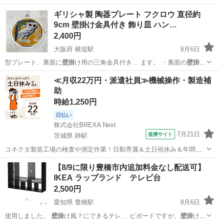
ギリシャ製 陶器プレート フクロウ 直径約
9cm 壁掛け金具付き 飾り皿 ハン…
2,400円
大阪府 横堤駅
8月6日
型プレート、裏面に
壁掛
け用の三角金具付き… ます。 ・裏面の
壁掛
け
金具：金属がサビ…
大阪
大阪市
横堤駅
インテリア雑貨/小物
フクロウ
≪月収22万円・派遣社員≫機械操作・製造補
助
時給1,250円
日払い
株式会社BREXA Next
7月21日
提携サイト
茨城県 静駅
コネクタ製造工場の検査や測定作業！日勤専属＆土日祝休み＆年間休
日128日★クリーンルーム内作業★マイカー通勤OK＆無料駐車場あり
茨城
常陸大宮市
静駅
その他
【8/9に限り豊橋市内追加料金なし配送可】
★就業先食堂利用可！日払い制度あり！《茨城県常陸大宮市》 人気の
IKEA ラップランド テレビ台
工場のお仕事 ◇コネクタ製造工...
2,500円
愛知県 豊橋駅
8月6日
使用しました。
壁掛
け風？にできるテレ… ビボードですが、
壁掛
けに