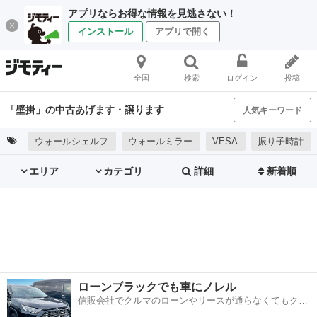
アプリならお得な情報を見逃さない！
インストール
アプリで開く
全国
検索
ログイン
投稿
「壁掛」の中古あげます・譲ります
人気キーワード
ウォールシェルフ
ウォールミラー
VESA
振り子時計
エリア
カテゴリ
詳細
新着順
ローンブラックでも車にノレル
信販会社でクルマのローンやリースが通らなくてもクル
マをご利用いただけるサービスがあります！