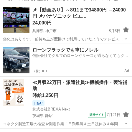
け式ミニエアコン … バイルエアコン⭐️
壁掛
け式 家庭用 ミニ…
大阪
堺市
新金岡駅
季節、空調家電
📌【動画あり】～8/11まで34800円 →24000
円 📌パナソニック ビエ…
24,000円
兵庫県 神戸市
8月6日
劣化はあります。 前持ち主が
壁掛
けで利用していたようでテレビスタ
ンドが…
兵庫
神戸市
テレビ
動画
ローンブラックでも車にノレル
信販会社でクルマのローンやリースが通らなくてもクル
マをご利用いただけるサービスがあります！
Ad
（株）ICT
≪月収22万円・派遣社員≫機械操作・製造補
助
時給1,250円
日払い
株式会社BREXA Next
7月21日
提携サイト
茨城県 静駅
コネクタ製造工場の検査や測定作業！日勤専属＆土日祝休み＆年間休
日128日★クリーンルーム内作業★マイカー通勤OK＆無料駐車場あり
茨城
常陸大宮市
静駅
その他