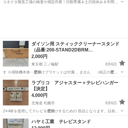
コネクタ製造工場の検査や測定作業！日勤専属＆土日祝休み＆年間休
日128日★クリーンルーム内作業★マイカー通勤OK＆無料駐車場あり
茨城
常陸大宮市
静駅
その他
★就業先食堂利用可！日払い制度あり！《茨城県常陸大宮市》 人気の
工場のお仕事 ◇コネクタ製造工...
ダイソン用 スティッククリーナースタンド
（品番:200-STAND2DBRM…
2,000円
東京都 三ノ輪駅
8月6日
す ※掃除機本体・
壁掛
けブラケットは付属… ません （純正の
壁掛
けブラケットを使っ…
東京
台東区
三ノ輪駅
その他
ラブリコ アジャスター＋テレビハンガー
【決定】
4,000円
北海道 札幌市
8月6日
2✕4材を使用してテレビを
壁掛
けするための 部品となります。以前買
っ…
北海道
札幌市
その他
ハヤミ工業 テレビスタンド