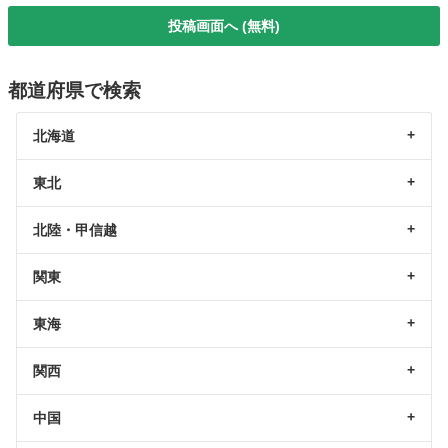
投稿画面へ (無料)
都道府県で検索
北海道
東北
北陸・甲信越
関東
東海
関西
中国