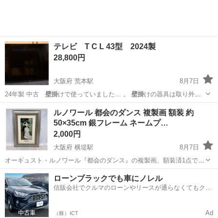
テレビ T C L 43型 2024製
28,800円
大阪府 荒本駅
8月7日
24年製 中古
壁掛
けで使っていました… 。
壁掛
けの器具は取り外
し… 身で、テレビの脚か
壁掛
けの材料を購入して…
大阪
東大阪市
荒本駅
テレビ
ルノワール 都会のダンス 複製画 額装 約
50×35cm 銀フレーム ネームプ…
2,000円
大阪府 横堤駅
8月7日
オーギュスト・ルノワール『都会のダンス』の複製画、額装済1点で
す。 【内容】 ・複製画1点（額装済み） ・外寸（額を含む）：約
大阪
大阪市
横堤駅
インテリア雑貨/小物
額装
ローンブラックでも車にノレル
50×35cm ・銀色（シルバー系）フレーム、額下部にネームプレート付
信販会社でクルマのローンやリースが通らなくてもクル
き ・裏面に「ルノ...
マをご利用いただけるサービスがあります！
Ad
（株）ICT