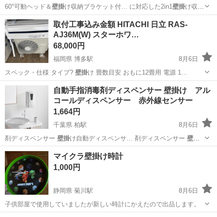
60°可動ヘッド＆
壁掛
け収納ブラケット付… に対応した2in1
壁掛
け収納
ブラケットに… -C充電ケーブル、
壁掛
け収納ブラケット、…
京都
京都市
修学院駅
生活家電
取付工事込み金額 HITACHI 日立 RAS-
AJ36M(W) スターホワ…
68,000円
福岡県 博多駅
8月6日
スペック・仕様 タイプ?
壁掛
け 畳数目安 おもに12畳用 電源 1…
福岡
福岡市
博多駅
季節、空調家電
冷房
自動手指消毒剤ディスペンサー 壁掛け アル
コールディスペンサー 赤外線センサー
1,664円
千葉県 柏駅
8月6日
剤ディスペンサー
壁掛
け自動ディスペンサ… 剤ディスペンサー
壁掛
け アルコールディ…
千葉
柏市
柏駅
その他
マイクラ壁掛け時計
1,000円
静岡県 菊川駅
8月6日
子供部屋で使用していましたが新しい時計にかえたので出品します。
静岡
御前崎市
菊川駅
時計