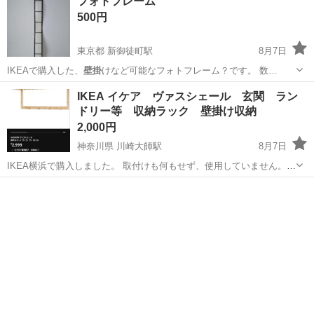
フォトフレーム
500円
東京都 新御徒町駅
8月7日
IKEAで購入した、
壁掛
けなど可能なフォトフレーム？です。 数…
東京
台東区
新御徒町駅
その他
多少
IKEA イケア ヴァスシェール 玄関 ラン
ドリー等 収納ラック 壁掛け収納
2,000円
神奈川県 川崎大師駅
8月7日
IKEA横浜で購入しました。 取付けも何もせず、使用していません。
欠品なし。 付ける場所にサイズが合わなかったため、使用しませんで
神奈川
川崎市
川崎大師駅
収納家具
した。 コートを掛けたり、帽子を掛けたり等々、ぜひ使ってくださ
い。 幅 ６０cm 奥...