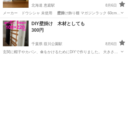
北海道 恵庭駅
8月6日
メーカー ドウシシャ 未使用
壁掛
け飾り棚 マガジンラック 60cm…
北海道
恵庭市
恵庭駅
収納家具
DIY壁掛け 木材としても
300円
千葉県 葭川公園駅
8月6日
玄関に帽子やカバン、傘をかけるためにDIYで作りました。 大きさ
は、幅100cm、高さ220cmです。 お引越しするのでお譲りします。 ホ
千葉
千葉市
葭川公園駅
収納家具
ームセンターで購入した9cm幅の板とネジで作りました。 このまま使
っていただいても...