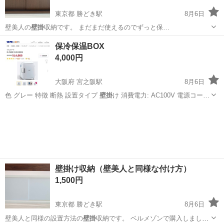
東京都 勝どき駅
8月6日
壁美人の
壁掛
収納です。 まだまだ使えるのでずっと保…
東京
中央区
勝どき駅
その他
保冷保温BOX
4,000円
大阪府 宮之阪駅
8月6日
色 グレー 特徴 断熱 設置タイプ
壁掛
け 消費電力: AC100V 電源コー…
大阪
枚方市
宮之阪駅
キッチン家電
壁掛け収納（壁美人と同様な付け方）
1,500円
東京都 勝どき駅
8月6日
壁美人と同様の設置方法の
壁掛
収納です。 ベルメゾンで購入しまし