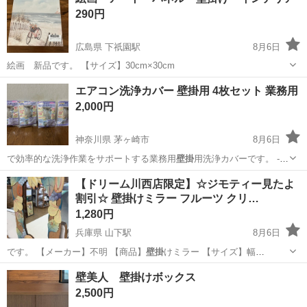
290円
300円～の格安食堂あり！《佐...
広島県 下祇園駅
8月6日
絵画 新品です。 【サイズ】30cm×30cm
広島
広島市
下祇園駅
その他
アート
エアコン洗浄カバー 壁掛用 4枚セット 業務用
2,000円
神奈川県 茅ヶ崎市
8月6日
で効率的な洗浄作業をサポートする業務用
壁掛
用洗浄カバーです。 -
用途: エア…
神奈川
茅ヶ崎市
掃除用具
【ドリーム川西店限定】☆ジモティー見たよ
割引☆ 壁掛けミラー フルーツ クリ…
1,280円
兵庫県 山下駅
8月6日
です。 【メーカー】不明 【商品】
壁掛
けミラー 【サイズ】幅
(W)320×…
兵庫
川西市
山下駅
ミラー/鏡
ドリーム
壁美人 壁掛けボックス
2,500円