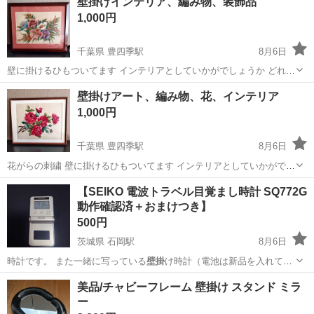
壁掛けインテリア、編み物、装飾品
1,000円
千葉県 豊四季駅
8月6日
壁に掛けるひもついてます インテリアとしていかがでしょうか どれか
もう一枚オマケします
千葉
柏市
豊四季駅
インテリア雑貨/小物
インテリア
壁掛けアート、編み物、花、インテリア
1,000円
千葉県 豊四季駅
8月6日
花がらの刺繍 壁に掛けるひもついてます インテリアとしていかがでし
ょうか もう一枚どれかオマケします
千葉
柏市
豊四季駅
インテリア雑貨/小物
インテリア
【SEIKO 電波トラベル目覚まし時計 SQ772G
動作確認済＋おまけつき】
500円
茨城県 石岡駅
8月6日
時計です。 また一緒に写っている
壁掛
け時計（電池は新品を入れてお
りますが、…
茨城
石岡市
石岡駅
その他
SEIKO
美品/チャビーフレーム 壁掛け スタンド ミラ
ー