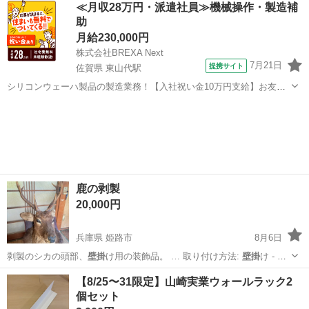
≪月収28万円・派遣社員≫機械操作・製造補
助
月給230,000円
株式会社BREXA Next
7月21日
提携サイト
佐賀県 東山代駅
シリコンウェーハ製品の製造業務！【入社祝い金10万円支給】お友達
やカップルとの応募OK◎年間休日129日＆休出なしでプライベート充
佐賀
伊万里市
東山代駅
その他
実♪業務はクリーンルームで快適作業◎自社正社員登用制度あり★1食
300円～の格安食堂あり！《佐...
鹿の剥製
20,000円
兵庫県 姫路市
8月6日
剥製のシカの頭部、
壁掛
け用の装飾品。 … 取り付け方法:
壁掛
け - 角
の特徴:…
兵庫
姫路市
その他
【8/25〜31限定】山崎実業ウォールラック2
個セット