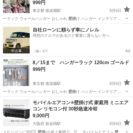
999円
東京都 後楽園駅
8月6日
ーラック ウォールハンガー おしゃれ
壁掛
け ハンガー インテリア パ
イプハンガ…
東京
文京区
後楽園駅
その他
ラック
自社ローンに頼らず車にノレル
理想のクルマがあるけど審査に通らない方へ
Ad
（株）ICT
8／15まで ハンガーラック 120cm ゴールド
999円
東京都 後楽園駅
8月6日
ーラック ウォールハンガー おしゃれ
壁掛
け ハンガー インテリア パ
イプハンガ…
東京
文京区
後楽園駅
その他
モバイルエアコン⭐️壁掛け式 家庭用 ミニエア
コン リモコン付 30秒急速冷却
9,000円
大阪府 新金岡駅
8月6日
々なシーンに対応】
壁掛
け/卓上兼用で、穴… モバイルエアコン
壁掛