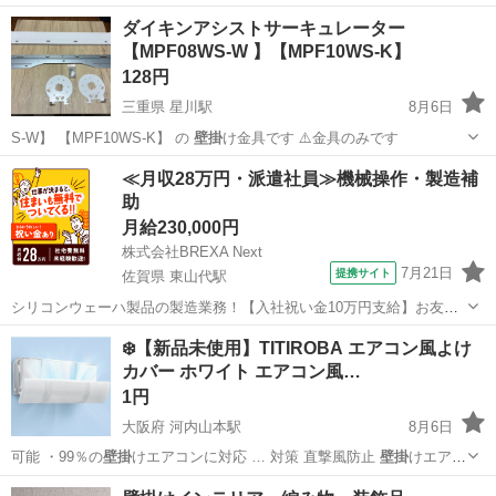
た。…
東京
中央区
勝どき駅
収納家具
ダイキンアシストサーキュレーター
【MPF08WS-W 】【MPF10WS-K】
128円
三重県 星川駅
8月6日
S-W】 【MPF10WS-K】 の
壁掛
け金具です ⚠️金具のみです
三重
桑名市
星川駅
おもちゃ
サーキュレーター
≪月収28万円・派遣社員≫機械操作・製造補
助
月給230,000円
株式会社BREXA Next
7月21日
提携サイト
佐賀県 東山代駅
シリコンウェーハ製品の製造業務！【入社祝い金10万円支給】お友達
やカップルとの応募OK◎年間休日129日＆休出なしでプライベート充
佐賀
伊万里市
東山代駅
その他
❄️【新品未使用】TITIROBA エアコン風よけ
実♪業務はクリーンルームで快適作業◎自社正社員登用制度あり★1食
カバー ホワイト エアコン風…
300円～の格安食堂あり！《佐...
1円
大阪府 河内山本駅
8月6日
可能 ・99％の
壁掛
けエアコンに対応 … 対策 直撃風防止
壁掛
けエアコ
ン 伸縮式…
大阪
八尾市
河内山本駅
季節、空調家電