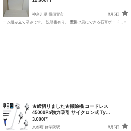
12,000円
神奈川県 横須賀市
8月6日
ーム組み立て済みです。 説明書有り。
壁掛
け風にできる石膏ボード壁
用のスタンドで…
神奈川
横須賀市
収納家具
スタンド
★締切りました★掃除機 コードレス
45000Pa強力吸引 サイクロン式 Ty…
3,000円
京都府 修学院駅
8月6日