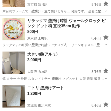
東京都 渋谷駅
8月6日
木目調フレームで、
壁掛
け・立て掛けどちら… 良好です。 裏面に
壁掛
け用の紐も付属して…
東京
渋谷区
渋谷駅
ミラー/鏡
リラックマ 壁掛け時計 ウォールクロック ピ
ンク ドット柄 直径35cm 動作…
800円
東京都 上町駅
8月6日
ラックマ」の可愛い
壁掛
け時計（アナログ式… リーンキャメル #
壁掛
け時計 #ウォール…
東京
世田谷区
上町駅
生活雑貨
大きい鏡(アルミ)
3,000円
大阪府 布施駅
8月6日
鏡 ミラー 全身鏡 スタンドミラー
壁掛
け マグネット 大型 軽量 薄型
姿見…
大阪
東大阪市
布施駅
ミラー/鏡
ニトリ 壁掛けアート
1,300円
茨城県 東水戸駅
8月6日