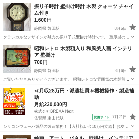
振り子時計 壁掛け時計 木製 クォーツ チャイ
ム付き
1,600円
静岡県 磐田駅
8月6日
クラシカルなデザインが魅力の振り子式
壁掛
け時計です。 重厚感のあ
る八角形の木…
静岡
磐田市
磐田駅
時計
昭和レトロ 木製額入り 和風美人画 インテリ
ア 壁掛け
700円
静岡県 磐田駅
8月6日
ご覧いただきありがとうございます。 昭和レトロな雰囲気の木製額入
り和風美人画です。 和室はもちろん、店舗や古民家風インテリア、レ
静岡
磐田市
磐田駅
文芸
美人画
≪月収28万円・派遣社員≫機械操作・製造補
トロなお部屋の飾りにもおすすめです。 【状態】 多少のキズや汚れな
助
ど使用感はありますが、通...
月給230,000円
株式会社BREXA Next
7月21日
提携サイト
佐賀県 東山代駅
シリコンウェーハ製品の製造業務！【入社祝い金10万円支給】お友達
やカップルとの応募OK◎年間休日129日＆休出なしでプライベート充
佐賀
伊万里市
東山代駅
その他
絵画 アート パネル 壁掛け インテリア
実♪業務はクリーンルームで快適作業◎自社正社員登用制度あり★1食