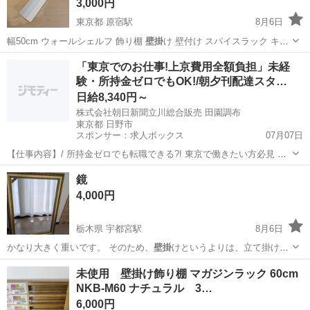
3,000円
東京都 原宿駅
8月6日
幅50cm ウォールシェルフ 飾り棚
壁掛
け 壁付け スパイスラック キッ
チン収…
東京
渋谷区
原宿駅
インテリア雑貨/小物
ウォール
「東京でのお仕事!上京費用全額負担」未経
験・所持金ゼロでもOK!/朝夕刊配達スタ…
日給8,340円～
株式会社朝日新聞立川総合販売 田園調布
東京都 日野市
スポンサー：求人ボックス
07月07日
【仕事内容】/ 所持金ゼロでも転職できる?! 東京で働きたい方必見 即
日入居可!家具家電付きの寮・社宅あり! 引っ越しや上京の費用は”すべ
アルバイト・パート
鏡
て”負担します 必ず面接!電話面接もOK! 魅力ポイント 家具家電付きの
4,000円
寮・社宅を完備 無資...
栃木県 宇都宮駅
8月6日
かなり大きく重いです。 そのため、
壁掛
けというよりは、立て掛けて
使う感じです…
栃木
宇都宮市
宇都宮駅
ミラー/鏡
未使用 壁掛け飾り棚 マガジンラック 60cm
NKB-M60 ナチュラル 3…
6,000円