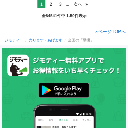
1
2
3
...
次へ
全84541件中 1-50件表示
ページTOPへ
ジモティー
売ります・あげます
全国の「壁掛」