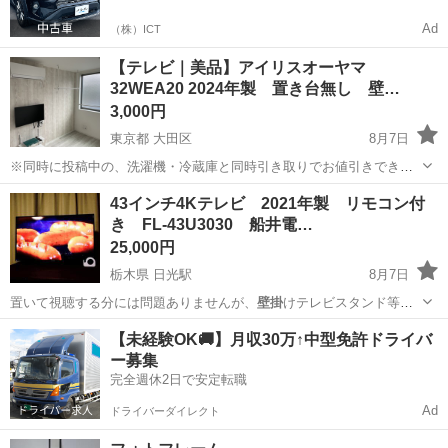
Ad
（株）ICT
【テレビ｜美品】アイリスオーヤマ
32WEA20 2024年製 置き台無し 壁…
3,000円
東京都 大田区
8月7日
※同時に投稿中の、洗濯機・冷蔵庫と同時引き取りでお値引きできま
す！ 中古ですがきれいです✨
東京
大田区
テレビ
アイリスオーヤマ
43インチ4Kテレビ 2021年製 リモコン付
き FL-43U3030 船井電…
25,000円
栃木県 日光駅
8月7日
置いて視聴する分には問題ありませんが、
壁掛
けテレビスタンド等の
取付はできません。…
栃木
日光市
日光駅
テレビ
【未経験OK🚚】月収30万↑中型免許ドライバ
ー募集
完全週休2日で安定転職
Ad
ドライバーダイレクト