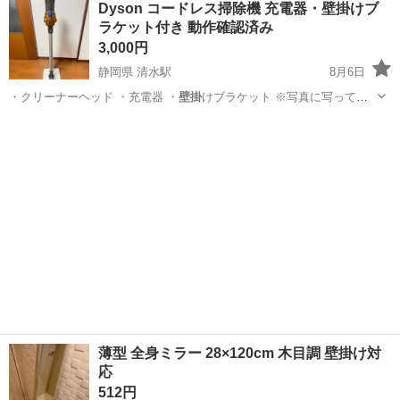
Dyson コードレス掃除機 充電器・壁掛けブ
★就業先食堂利用可！日払い制度あり！《茨城県常陸大宮市》 人気の
ラケット付き 動作確認済み
工場のお仕事 ◇コネクタ製造工...
3,000円
静岡県 清水駅
8月6日
・クリーナーヘッド ・充電器 ・
壁掛
けブラケット ※写真に写ってい
る…
静岡
静岡市
清水駅
生活家電
薄型 全身ミラー 28×120cm 木目調 壁掛け対
応
512円