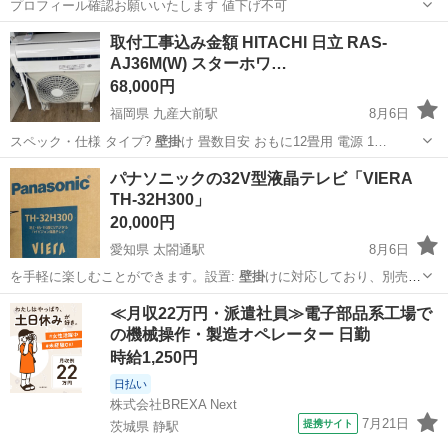
プロフィール確認お願いいたします 値下げ不可
茨城
水戸市
東水戸駅
インテリア雑貨/小物
取付工事込み金額 HITACHI 日立 RAS-
AJ36M(W) スターホワ…
68,000円
福岡県 九産大前駅
8月6日
スペック・仕様 タイプ?
壁掛
け 畳数目安 おもに12畳用 電源 1…
福岡
福岡市
九産大前駅
季節、空調家電
パナソニックの32V型液晶テレビ「VIERA
TH-32H300」
20,000円
愛知県 太閤通駅
8月6日
を手軽に楽しむことができます。設置:
壁掛
けに対応しており、別売の
金具を使用する…
愛知
名古屋市
太閤通駅
テレビ
VIERA
≪月収22万円・派遣社員≫電子部品系工場で
の機械操作・製造オペレーター 日勤
時給1,250円
日払い
株式会社BREXA Next
7月21日
提携サイト
茨城県 静駅