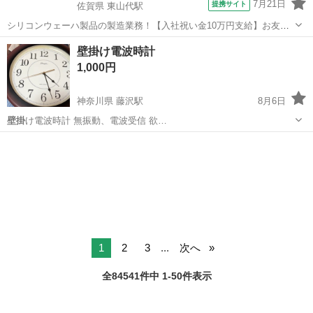
7月21日
提携サイト
佐賀県 東山代駅
シリコンウェーハ製品の製造業務！【入社祝い金10万円支給】お友達
やカップルとの応募OK◎年間休日129日＆休出なしでプライベート充
佐賀
伊万里市
東山代駅
その他
壁掛け電波時計
実♪業務はクリーンルームで快適作業◎自社正社員登用制度あり★1食
1,000円
300円～の格安食堂あり！《佐...
神奈川県 藤沢駅
8月6日
壁掛
け電波時計 無振動、電波受信 欲…
神奈川
藤沢市
藤沢駅
生活家電
電波時計
1
2
3
...
次へ
全84541件中 1-50件表示