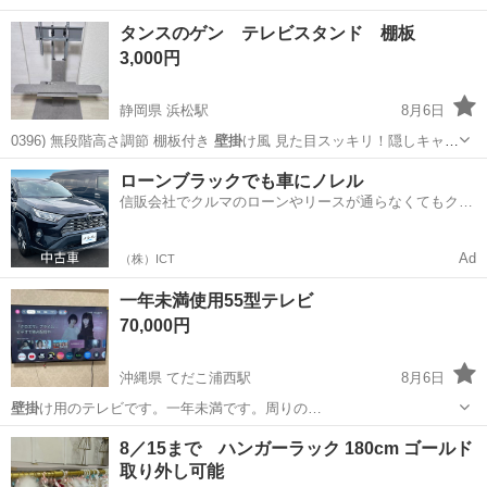
はせずに使って… いたため、
壁掛
け部分も綺麗なまま…
愛知
豊橋市
豊橋駅
収納家具
ラップランド
タンスのゲン テレビスタンド 棚板
3,000円
静岡県 浜松駅
8月6日
0396) 無段階高さ調節 棚板付き
壁掛
け風 見た目スッキリ！隠しキャス
ター …
静岡
浜松市
浜松駅
その他
ローンブラックでも車にノレル
信販会社でクルマのローンやリースが通らなくてもクル
マをご利用いただけるサービスがあります！
Ad
（株）ICT
一年未満使用55型テレビ
70,000円
沖縄県 てだこ浦西駅
8月6日
壁掛
け用のテレビです。一年未満です。周りの…
沖縄
名護市
てだこ浦西駅
その他
8／15まで ハンガーラック 180cm ゴールド
取り外し可能