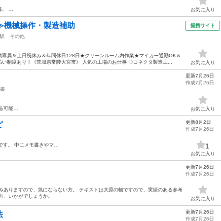
。 …
お気に入り
≫機械操作・製造補助
提携サイト
駅
その他
専属＆土日祝休み＆年間休日128日★クリーンルーム内作業★マイカー通勤OK＆
い制度あり！《茨城県常陸大宮市》 人気の工場のお仕事 ◇コネクタ製造工...
お気に入り
更新7月26日
作成7月26日
書
る可能…
お気に入り
更新8月2日
ど
作成7月26日
です。 中にメモ書きやマ…
1
お気に入り
更新7月26日
作成7月26日
みありますので、気にならない方。 テキストは大原の物ですので、実績のある参考
方、いかがでしょうか。
お気に入り
更新7月26日
法
作成7月26日