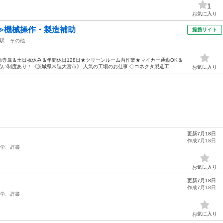
1
お気に入り
≫機械操作・製造補助
提携サイト
駅
その他
専属＆土日祝休み＆年間休日128日★クリーンルーム内作業★マイカー通勤OK＆
い制度あり！《茨城県常陸大宮市》 人気の工場のお仕事 ◇コネクタ製造工...
お気に入り
更新7月18日
作成7月18日
学、辞書
お気に入り
更新7月18日
作成7月18日
学、辞書
お気に入り