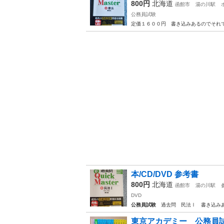
800円
北海道
函館市
湯の川駅
公務員試験
定価１６００円 書き込みあるのでそれ
本/CD/DVD 参考書
800円
北海道
函館市
湯の川駅
DVD
公務員試験
過去問 民法Ⅰ 書き込み
東京アカデミー 公務員