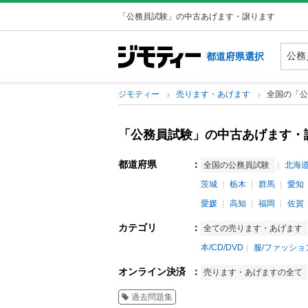
「公務員試験」の中古あげます・譲ります
都道府県選択
ジモティー
売ります・あげます
全国の「公
「公務員試験」の中古あげます・
都道府県
：
全国の公務員試験
北海
茨城
栃木
群馬
愛知
愛媛
高知
福岡
佐賀
カテゴリ
：
全ての売ります・あげます
本/CD/DVD
服/ファッショ
オンライン決済
：
売ります・あげますの全て
過去問題集