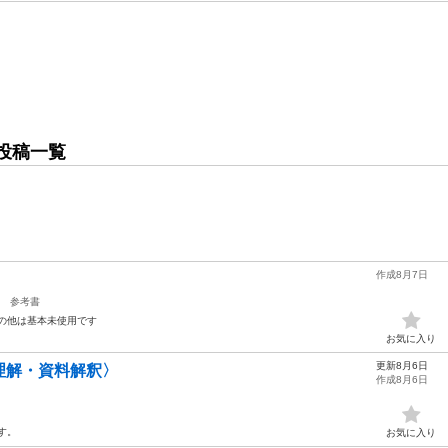
投稿一覧
作成8月7日
参考書
の他は基本未使用です
お気に入り
更新8月6日
理解・資料解釈〉
作成8月6日
す。
お気に入り