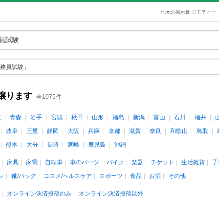
地元の掲示板 ジモティー
務員試験」
譲ります
全1075件
道
青森
岩手
宮城
秋田
山形
福島
新潟
富山
石川
福井
岐阜
三重
静岡
大阪
兵庫
京都
滋賀
奈良
和歌山
鳥取
熊本
大分
長崎
宮崎
鹿児島
沖縄
家具
家電
自転車
車のパーツ
バイク
楽器
チケット
生活雑貨
子
ン
靴/バッグ
コスメ/ヘルスケア
スポーツ
食品
お酒
その他
オンライン決済投稿のみ
オンライン決済投稿以外