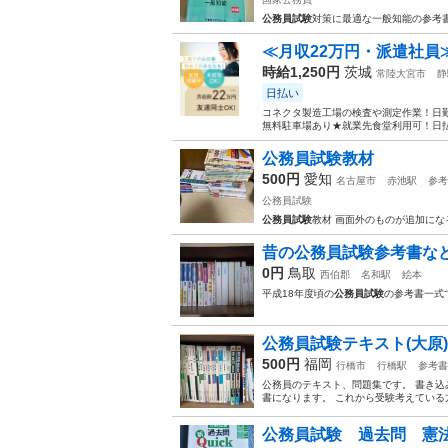
公務員試験
対策に最適な一般知能の参考書
≪月収22万円・派遣社員
時給1,250円
茨城
常陸大宮市
静
日払い
コネクタ製造工場の検査や測定作業！日勤
無料駐車場あり★就業先食堂利用可！日払
公務員試験教材
500円
愛知
名古屋市
赤池駅
参考
公務員試験
公務員試験
教材 画面外のものが追加にな
昔の公務員試験参考書な
0円
鳥取
西伯郡
名和駅
絵本
平成18年度頃の
公務員試験
の参考書一式
公務員試験テキスト(大原)
500円
福岡
行橋市
行橋駅
参考書
公務員のテキスト、問題集です。 書き込
書になります。 これから受験考えている
公務員試験 過去問 憲