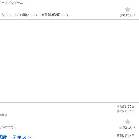
ポータブルゲーム
でもいいって方お願いします。金額等相談応じます。
お気に入り
更新7月26日
作成7月26日
参考書
あるのでそ…
お気に入り
更新7月25日
試験 テキスト