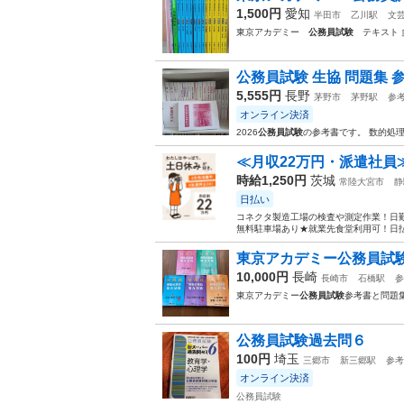
1,500円
愛知
半田市
乙川駅
文
東京アカデミー
公務員試験
テキスト 
公務員試験 生協 問題集 
5,555円
長野
茅野市
茅野駅
参
オンライン決済
2026
公務員試験
の参考書です。 数的処
≪月収22万円・派遣社員
時給1,250円
茨城
常陸大宮市
静
日払い
コネクタ製造工場の検査や測定作業！日勤
無料駐車場あり★就業先食堂利用可！日払
東京アカデミー公務員試
10,000円
長崎
長崎市
石橋駅
参
東京アカデミー
公務員試験
参考書と問題
公務員試験過去問６
100円
埼玉
三郷市
新三郷駅
参考
オンライン決済
公務員試験