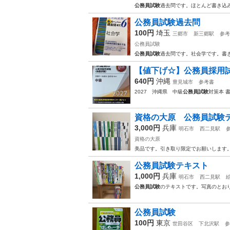
公務員試験
過去問です。ほとんど書き込
公務員試験過去問
100円
埼玉
三郷市
新三郷駅
参考
公務員試験
公務員試験
過去問です。社会学です。書
【値下げ☆】公務員採用
640円
沖縄
豊見城市
参考書
2027 沖縄県 中級
公務員試験
対策本 
資格の大原 公務員試験
3,000円
兵庫
明石市
西二見駅
資格の大原
美品です。引き取り限定でお願いします
公務員試験テキスト
1,000円
兵庫
明石市
西二見駅
公務員試験
のテキストです。写真のとお
公務員試験
100円
東京
世田谷区
下北沢駅
参