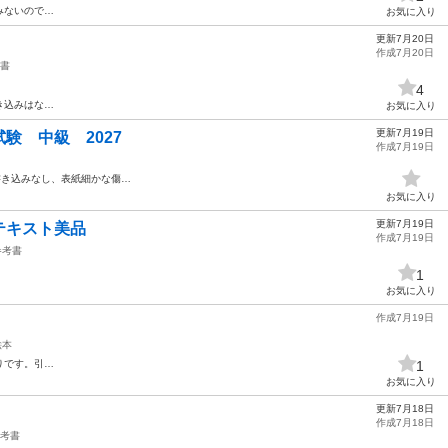
みないので…
お気に入り
更新7月20日
作成7月20日
書
4
き込みはな…
お気に入り
更新7月19日
試験 中級 2027
作成7月19日
書き込みなし、表紙細かな傷…
お気に入り
更新7月19日
テキスト美品
作成7月19日
参考書
1
。
お気に入り
作成7月19日
絵本
りです。引…
1
お気に入り
更新7月18日
作成7月18日
考書