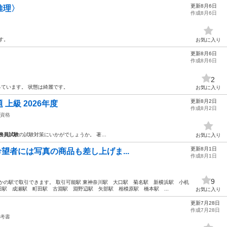
更新8月6日
推理〉
作成8月6日
す。
お気に入り
更新8月6日
作成8月6日
2
っています。 状態は綺麗です。
お気に入り
更新8月2日
上級 2026年度
作成8月2日
資格
務員試験
の試験対策にいかがでしょうか。 著…
お気に入り
更新8月1日
望者には写真の商品も差し上げま...
作成8月1日
9
かの駅で取引できます。 取引可能駅 東神奈川駅 大口駅 菊名駅 新横浜駅 小机
駅 成瀬駅 町田駅 古淵駅 淵野辺駅 矢部駅 相模原駅 橋本駅 ...
お気に入り
更新7月28日
作成7月28日
考書