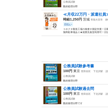
公務員試験
数的処理分野
≪月収22万円・派遣社員
時給1,250円
茨城
常陸大宮市
静
日払い
コネクタ製造工場の検査や測定作業！日勤
無料駐車場あり★就業先食堂利用可！日払
公務員試験参考書
100円
東京
世田谷区
下北沢駅
語
公務員試験
数的推理分野
公務員試験過去問
100円
東京
世田谷区
下北沢駅
語
公務員試験
数的推理分野です