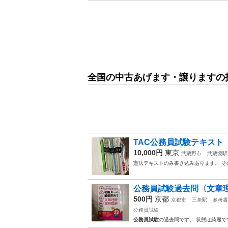
全国の中古あげます・譲りますの
TAC公務員試験テキスト
10,000円
東京
武蔵野市
武蔵境駅
憲法テキストのみ書き込みあります。 そ
公務員試験過去問〈文章
500円
京都
京都市
三条駅
参考書
公務員試験
公務員試験
の過去問です。 状態は綺麗で