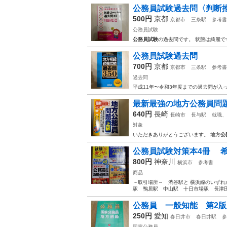
公務員試験過去問〈判断
500円
京都
京都市
三条駅
参考書
公務員試験
公務員試験
の過去問です。 状態は綺麗で
公務員試験過去問
700円
京都
京都市
三条駅
参考書
過去問
平成11年〜令和3年度までの過去問が入
最新最強の地方公務員問題 
640円
長崎
長崎市
長与駅
就職、
対象
いただきありがとうございます。 地方
公
公務員試験対策本4冊 希
800円
神奈川
横浜市
参考書
商品
～取引場所～ 渋谷駅と 横浜線のいずれ
駅 鴨居駅 中山駅 十日市場駅 長津田
公務員 一般知能 第2版
250円
愛知
春日井市
春日井駅
参
国家公務員