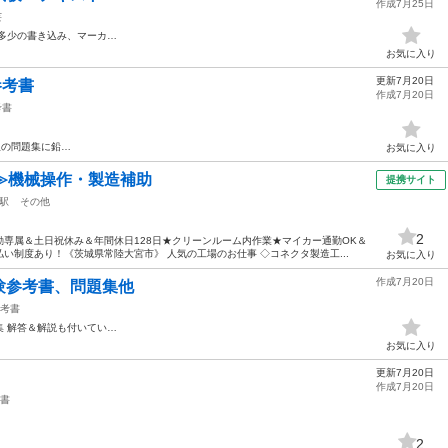
作成7月25日
芸
多少の書き込み、マーカ…
お気に入り
更新7月20日
参考書
作成7月20日
考書
理の問題集に鉛…
お気に入り
≫機械操作・製造補助
提携サイト
駅
その他
2
専属＆土日祝休み＆年間休日128日★クリーンルーム内作業★マイカー通勤OK＆
い制度あり！《茨城県常陸大宮市》 人気の工場のお仕事 ◇コネクタ製造工...
お気に入り
作成7月20日
験参考書、問題集他
考書
集 解答＆解説も付いてい…
お気に入り
更新7月20日
作成7月20日
書
2