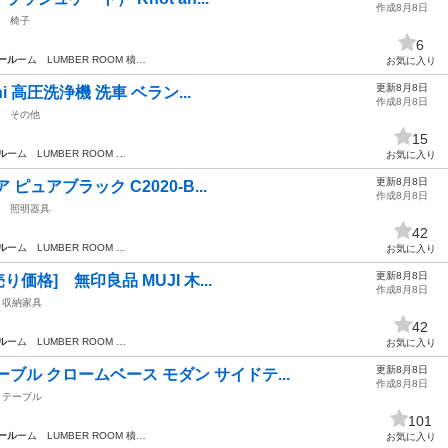
作成8月8日
椅子
6
ール
ーム LUMBER ROOM 積…
お気に入り
更新8月8日
ni 高圧洗浄機 洗車 ベラン...
作成8月8日
その他
15
ル
ーム LUMBER ROOM …
お気に入り
更新8月8日
 ピュアブラック C2020-B...
作成8月8日
照明器具
42
ル
ーム LUMBER ROOM …
お気に入り
更新8月8日
り価格] 無印良品 MUJI 木...
作成8月8日
収納家具
42
ル
ーム LUMBER ROOM …
お気に入り
更新8月8日
ブル クロームベース モダン サイドテ...
作成8月8日
テーブル
101
ール
ーム LUMBER ROOM 積…
お気に入り