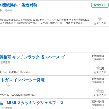
≫機械操作・製造補助
提携サイト
駅
その他
専属＆土日祝休み＆年間休日128日★クリーンルーム内作業★マイカー通勤OK＆
い制度あり！《茨城県常陸大宮市》 人気の工場のお仕事 ◇コネクタ製造工...
お気に入り
更新8月8日
整可 キッチンラック 省スペース ゴ...
作成8月8日
収納家具
18
ル
ーム LUMBER ROOM …
お気に入り
更新8月8日
カセットガス インバーター発電...
作成8月8日
その他
11
ール
ーム LUMBER ROOM 積…
お気に入り
更新8月8日
 MUJI スタッキングシェルフ ス...
作成8月8日
収納家具