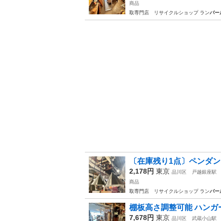
商品
取専門店 リサイクルショップ ラン
バー
〔在庫残り1点〕ペンダント
2,178円
東京
品川区
戸越銀座駅
商品
取専門店 リサイクルショップ ラン
バー
棚板高さ調整可能 ハンガー
7,678円
東京
品川区
武蔵小山駅