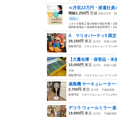
≪月収22万円・派遣社員
時給1,250円
茨城
常陸大宮市
静
日払い
コネクタ製造工場の検査や測定作業！日勤
無料駐車場あり★就業先食堂利用可！日払
A マリオパーティ5 限定 
29,150円
東京
品川区
武蔵小山駅
買取専門店 リサイクルショップ ラン
バ
【大量在庫・保管品・未使用
10,000円
東京
品川区
武蔵小山駅
店舗
買取専門店 リサイクルショップ ラン
バ
扇風機 サーキュレーター D
2,750円
東京
品川区
戸越銀座駅
取専門店 リサイクルショップ ラン
バー
デコラ ウォールミラー 姿見
19,800円
東京
品川区
戸越銀座駅