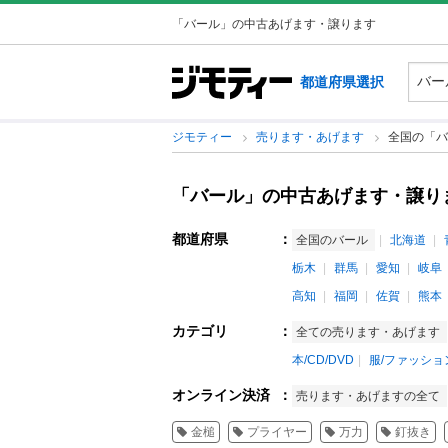
「バール」の中古あげます・譲ります
都道府県選択
ジモティー
売ります・あげます
全国の「バ
「バール」の中古あげます・譲り
都道府県
：
全国のバール
北海道
栃木
群馬
愛知
岐阜
高知
福岡
佐賀
熊本
カテゴリ
：
全ての売ります・あげます
本/CD/DVD
服/ファッショ
オンライン決済
：
売ります・あげますの全て
金槌
プライヤー
万力
釘抜き