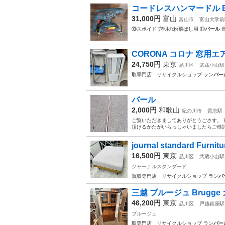
コードレスハンマードル B
31,000円
富山
富山市
富山大学前
⑩スポイド 穴明の粉飛ばし用 ⑪
バール
長
CORONA コロナ 窓用エ
24,750円
東京
品川区
武蔵小山駅
取専門店 リサイクルショップ ラン
バー
バール
2,000円
和歌山
紀の川市
貴志駅
ご覧いただきましてありがとうごさす。 
頂けるかたがいらっしゃいましたらご検討
journal standard Furn
16,500円
東京
品川区
武蔵小山駅
ジャーナルスタンダード
買取専門店 リサイクルショップ ラン
バ
三越 ブルージュ Brugge
46,200円
東京
品川区
戸越銀座駅
ブルージュ
取専門店 リサイクルショップ ラン
バー