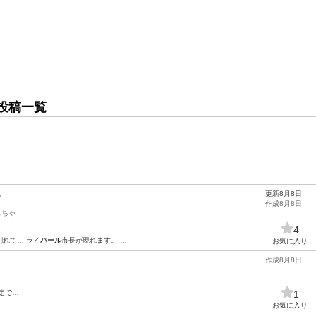
投稿一覧
更新8月8日
️
作成8月8日
もちゃ
4
割れて… ライ
バール
市長が現れます。 …
お気に入り
作成8月8日
定で…
1
お気に入り