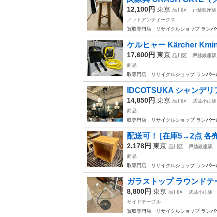
12,100円
東京
品川区
戸越銀座駅
ノットアンティークス
買取専門店 リサイクルショップ ラン
バ
ケルヒャー Kärcher Kmi
17,600円
東京
品川区
戸越銀座駅
商品
取専門店 リサイクルショップ ラン
バー
IDCOTSUKA シャンデリア
14,850円
東京
品川区
武蔵小山駅
商品
取専門店 リサイクルショップ ラン
バー
配送可！ [在庫5→2点 各売
2,178円
東京
品川区
戸越銀座駅
商品
取専門店 リサイクルショップ ラン
バー
ガラストップ ラウンドテー
8,800円
東京
品川区
武蔵小山駅
サイドテーブル
買取専門店 リサイクルショップ ラン
バ