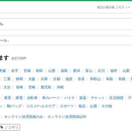
地元の掲示板 ジモティー
ール」
ます
全6746件
青森
岩手
宮城
秋田
山形
福島
新潟
富山
石川
福井
山梨
三重
静岡
大阪
兵庫
京都
滋賀
奈良
和歌山
鳥取
島根
大分
長崎
宮崎
鹿児島
沖縄
家具
家電
自転車
車のパーツ
バイク
楽器
チケット
生活雑貨
子
ン
靴/バッグ
コスメ/ヘルスケア
スポーツ
食品
お酒
その他
オンライン決済投稿のみ
オンライン決済投稿以外
ノコギリ