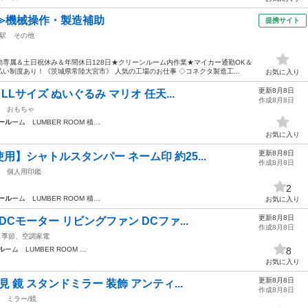
≫機械操作・製造補助
提携サイト
駅
その他
専属＆土日祝休み＆年間休日128日★クリーンルーム内作業★マイカー通勤OK＆
い制度あり！《茨城県常陸大宮市》 人気の工場のお仕事 ◇コネクタ製造工...
お気に入り
更新8月8日
LLサイズ ぬいぐるみ マリオ 任天...
作成8月8日
おもちゃ
ール
ーム LUMBER ROOM 積…
お気に入り
更新8月8日
】シャトルスタンパー ネーム印 約25...
作成8月8日
個人用印鑑
2
ール
ーム LUMBER ROOM 積…
お気に入り
更新8月8日
Cモーター リビングファン DCファ...
作成8月8日
季節、空調家電
ル
ーム LUMBER ROOM …
8
お気に入り
更新8月8日
 鏡 スタンドミラー 装飾 アンティ...
作成8月8日
ミラー/鏡