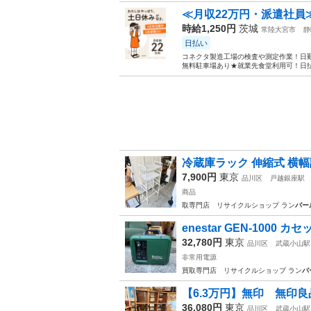
≪月収22万円・派遣社員
時給1,250円
茨城
常陸大宮市
静
日払い
コネクタ製造工場の検査や測定作業！日勤
無料駐車場あり★就業先食堂利用可！日払
冷蔵庫ラック 伸縮式 横幅調
7,900円
東京
品川区
戸越銀座駅
商品
取専門店 リサイクルショップ ラン
バー
enestar GEN-1000 
32,780円
東京
品川区
武蔵小山駅
非常用電源
買取専門店 リサイクルショップ ラン
バ
【6.3万円】無印 無印良品
36,080円
東京
品川区
武蔵小山駅