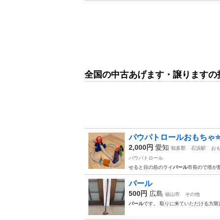
全国の中古あげます・譲りますの
パウパトロールおもちゃ⭐
2,000円
愛知
知多郡
石浜駅
お
パウパトロール
せると目の前のライ
バール
市長ので塔が
バール
500円
広島
福山市
その他
バール
です。 取りに来ていただける方限