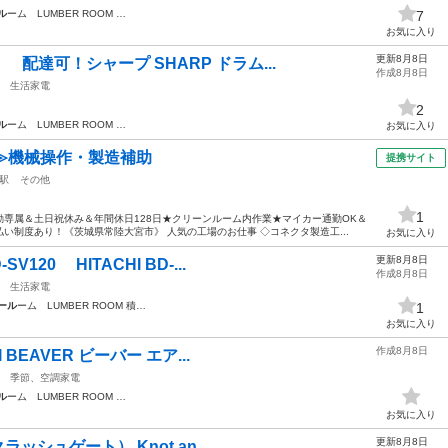
ル
ーム LUMBER ROOM …
7
お気に入り
更新8月8日
配達可！シャープ SHARP ドラム...
作成8月8日
生活家電
2
ル
ーム LUMBER ROOM …
お気に入り
≫機械操作・製造補助
提携サイト
駅
その他
1
専属＆土日祝休み＆年間休日128日★クリーンルーム内作業★マイカー通勤OK＆
い制度あり！《茨城県常陸大宮市》 人気の工場のお仕事 ◇コネクタ製造工...
お気に入り
更新8月8日
20 HITACHI BD-...
作成8月8日
生活家電
ール
ーム LUMBER ROOM 積…
1
お気に入り
作成8月8日
 BEAVER ビーバー エア...
季節、空調家電
ル
ーム LUMBER ROOM …
お気に入り
更新8月8日
ラッシュゲート） Knot an...