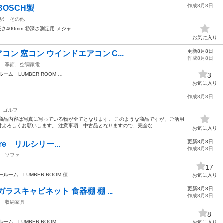
作成8月8日
OSCH製
駅
その他
さ400mm ⑫深さ測定用 メジャ…
お気に入り
更新8月8日
アコン 窓コン ウインドエアコン C...
作成8月8日
季節、空調家電
ル
ーム LUMBER ROOM …
3
お気に入り
作成8月8日
ゴルフ
商品内容は写真に写っている物が全てとなります。 このような商品ですが、ご活用
よろしくお願いします。 注意事項 中古品となりますので、完全な...
お気に入り
更新8月8日
iture リルシリー...
作成8月8日
ソファ
17
ール
ーム LUMBER ROOM 積…
お気に入り
更新8月8日
 ガラスキャビネット 食器棚 棚 ...
作成8月8日
収納家具
8
ル
ーム LUMBER ROOM …
お気に入り