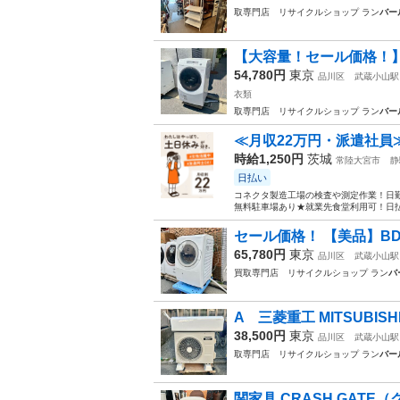
取専門店 リサイクルショップ ラン
バー
【大容量！セール価格！】 
54,780円
東京
品川区
武蔵小山駅
衣類
取専門店 リサイクルショップ ラン
バー
≪月収22万円・派遣社員
時給1,250円
茨城
常陸大宮市
静
日払い
コネクタ製造工場の検査や測定作業！日勤
無料駐車場あり★就業先食堂利用可！日払
セール価格！ 【美品】BD-SV1
65,780円
東京
品川区
武蔵小山駅
買取専門店 リサイクルショップ ラン
バ
A 三菱重工 MITSUBISHI
38,500円
東京
品川区
武蔵小山駅
取専門店 リサイクルショップ ラン
バー
関家具 CRASH GATE（ク