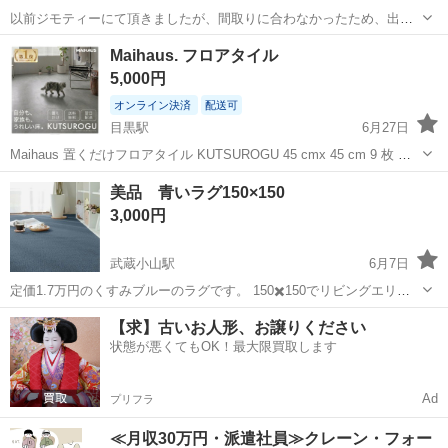
以前ジモティーにて頂きましたが、間取りに合わなかったため、出品
いたします。 全体的に毛玉や数箇所汚れが目立ちます。ご了承くださ
東京
品川区
洗足駅
カーペット/マット/ラグ
Maihaus. フロアタイル
い。 サイズ: 140cm × 140cm（円形） 素材: アクリル100% 機能: 防ダ
5,000円
ニ加工...
オンライン決済
配送可
目黒駅
6月27日
Maihaus 置くだけフロアタイル KUTSUROGU 45 cmx 45 cm 9 枚 マ
ーブルグレー 未使用品 余った分です。
東京
品川区
目黒駅
カーペット/マット/ラグ
美品 青いラグ150×150
フロアタイル
3,000円
武蔵小山駅
6月7日
定価1.7万円のくすみブルーのラグです。 150✖️150でリビングエリア
に使うのがちょうど良いサイズです。 ワークスペースで使っていまし
東京
品川区
武蔵小山駅
カーペット/マット/ラグ
【求】古いお人形、お譲りください
たが丈夫な作りでとても綺麗な状態です。 こちらでサイズオーダーし
状態が悪くてもOK！最大限買取します
ました。 http...
Ad
プリフラ
≪月収30万円・派遣社員≫クレーン・フォー