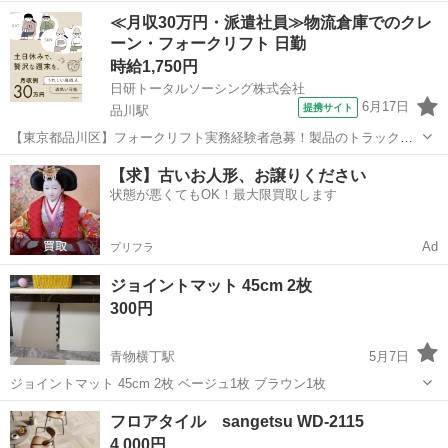
れまで保管してました
東京
品川区
下神明駅
カーペット/マット/ラグ
毛布
≪月収30万円・派遣社員≫物流倉庫でのクレ
ーン・フォークリフト 日勤
時給1,750円
日研トータルソーシング株式会社
6月17日
提携サイト
品川駅
【東京都品川区】フォークリフト実務経験者急募！製品のトラック積
み込みフォーク作業《お仕事No.5A381-JS》 お仕事について フォーク
東京
品川区
品川駅
その他
【求】古いお人形、お譲りください
リフトを使用した製品の運搬作業（トラックへの積み上げ、トラック
状態が悪くてもOK！最大限買取します
からの積み下ろしなど）...
Ad
プリフラ
ジョイントマット 45cm 2枚
300円
青物横丁駅
5月7日
ジョイントマット 45cm 2枚 ベージュ1枚 ブラウン1枚
東京
品川区
青物横丁駅
カーペット/マット/ラグ
フロアタイル sangetsu WD-2115
ジョイント
4,000円