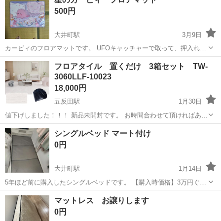
く機器のソフト開発 ・極限環境で確実に動作する高信頼性ソフト ・故
500円
障時の対応、限られた電力で...
大井町駅
3月9日
カービィのフロアマットです。 UFOキャッチャーで取って、押入れに
しまっておりました。 状態は綺麗です。 何卒よろしくお願いいたしま
東京
品川区
大井町駅
カーペット/マット/ラグ
フロアタイル 置くだけ 3箱セット TW-
す。
3060LLF-10023
フロアマット
18,000円
五反田駅
1月30日
値下げしました！！！ 新品未開封です。 お時間合わせて頂ければある
程度の所でしたらお持ちしますのでお取引場所はご相談させて下さ
東京
品川区
五反田駅
カーペット/マット/ラグ
シングルベッド マート付け
い！ 【施工面積＆サイズ】 サイズ(1枚当たり)：約
フロアタイル
0円
304.8mm×609.6mm / 厚み...
大井町駅
1月14日
5年ほど前に購入したシングルベッドです。 【購入時価格】3万円ぐら
い 【サイズ】縦：210cm、横：110cm、奥行き：10cm （大体です）
東京
品川区
大井町駅
カーペット/マット/ラグ
無料
マットレス お譲りします
【傷などの状態】とくに目立った傷はありません。 【アピールポイン
0円
ト】状態はいいの...