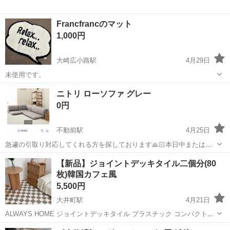
Francfrancのマット
1,000円
大崎広小路駅
4月29日
未使用です。
東京
品川区
大崎広小路駅
カーペット/マット/ラグ
ニトリ ローソファ グレー
Francfranc
0円
不動前駅
4月25日
急遽の引取り対応してくれる方を探しております🙏🏻本日中または明
日日曜日の午前中にお願いいたします。
東京
品川区
不動前駅
カーペット/マット/ラグ
ロー
【新品】ジョイントデッキタイル二個分(80
枚)韓国カフェ風
5,500円
大井町駅
4月21日
ALWAYS HOME ジョイントデッキタイル プラスチック コンパクト
12cm チェッカー柄 おしゃれ 韓国カフェ風 防水 すべり止め 室内外 ベ
東京
品川区
大井町駅
カーペット/マット/ラグ
16色