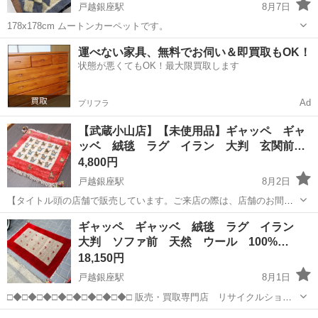
戸越銀座駅
8月7日
178x178cm ムートンカーペットです。
東京
品川区
戸越銀座駅
カーペット/マット/ラグ
運べない家具、無料でお伺い＆即買取もOK！
状態が悪くてもOK！最大限買取します
Ad
プリフラ
【武蔵小山店】【未使用品】ギャッペ ギャ
ッベ 絨毯 ラグ イラン 大判 玄関前…
4,800円
戸越銀座駅
8月2日
【タイトル頭の店舗で販売しています。ご来店の際は、店舗のお間違
えにお気を付け下さい！】 □◆□◆□◆□◆□◆□◆□◆□◆□ 販売・買取
東京
品川区
戸越銀座駅
カーペット/マット/ラグ
ギャッペ ギャッベ 絨毯 ラグ イラン
専門店 リサイクルショップ ランバールーム LUMBER ROOM ...
大判 ソファ前 天然 ウール 100%…
イラン
18,150円
戸越銀座駅
8月1日
□◆□◆□◆□◆□◆□◆□◆□◆□ 販売・買取専門店 リサイクルショッ
プ ランバールーム LUMBER ROOM 積み込み等で店頭に車停めれま
東京
品川区
戸越銀座駅
カーペット/マット/ラグ