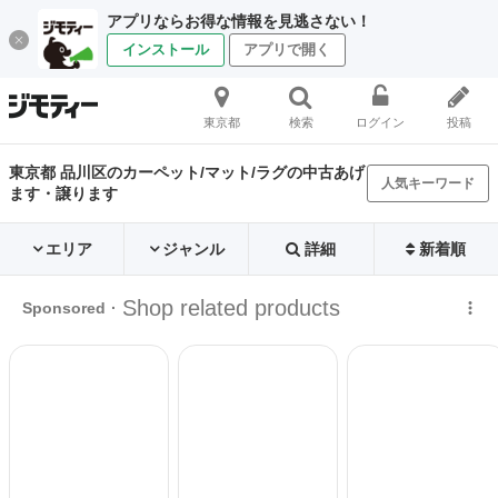
アプリならお得な情報を見逃さない！
インストール
アプリで開く
東京都
検索
ログイン
投稿
東京都 品川区のカーペット/マット/ラグの中古あげ
人気キーワード
ます・譲ります
エリア
ジャンル
詳細
新着順