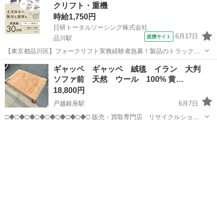
クリフト・重機
時給1,750円
日研トータルソーシング株式会社
6月17日
提携サイト
品川駅
【東京都品川区】フォークリフト実務経験者急募！製品のトラック積
み込みフォーク作業《お仕事No.5A381-JS》 お仕事について フォーク
東京
品川区
品川駅
その他
ギャッペ ギャッベ 絨毯 イラン 大判
リフトを使用した製品の運搬作業（トラックへの積み上げ、トラック
ソファ前 天然 ウール 100% 黄…
からの積み下ろしなど）...
18,800円
戸越銀座駅
6月7日
□◆□◆□◆□◆□◆□◆□◆□◆□ 販売・買取専門店 リサイクルショッ
プ ランバールーム LUMBER ROOM 積み込み等で店頭に車停めれま
東京
品川区
戸越銀座駅
カーペット/マット/ラグ
す◎ 積み込みお手伝い可能です♪配送も承ります！ 品川区武...
イラン