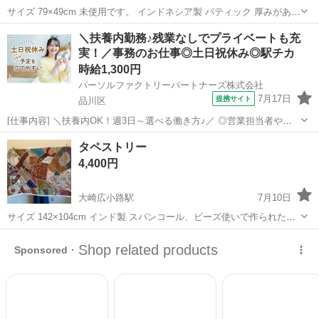
サイズ 79×49cm 未使用です。 インドネシア製 バティック 厚みがあ
り、畝状になってし、しっかりとした作りになっています。 マットと
東京
品川区
大崎広小路駅
カーペット/マット/ラグ
＼扶養内勤務♪残業なしでプライベートも充
してお使いください。
実！／事務のお仕事◎土日祝休み◎駅チカ
マット
時給1,300円
パーソルファクトリーパートナーズ株式会社
7月17日
提携サイト
品川区
[仕事内容] ＼扶養内OK！週3日～選べる働き方♪／ ◎営業担当者や在
籍スタッフのサポート事務業務を担当します。 ◎メールや入力業務が
東京
品川区
工場
タペストリー
中心で、身体への負担少なめ♪ ◎既存社員がマンツーマンで指導！安
4,400円
心の環境です。 ◎女性活躍...
大崎広小路駅
7月10日
サイズ 142×104cm インド製 スパンコール、ビーズ使いで作られたタ
ペストリーです。 タペストリー以外での使い道はあると思いますが、
東京
品川区
大崎広小路駅
カーペット/マット/ラグ
私はタペストリーとして使用して居ました。 かなり存在感はあり、一
使い道
枚壁にあると、様に...