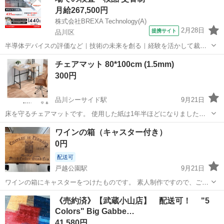
月給267,500円
株式会社BREXA Technology(A)
2月28日
提携サイト
品川区
半導体デバイスの評価など｜技術の未来を創る｜経験を活かして裁量
を広げる／安定と挑戦を両立できる環境 半導体デバイスの評価など 半
東京
品川区
その他
チェアマット 80*100cm (1.5mm)
導体デバイス、電子部品の信頼性評価、解析業務 試験装置の操作・デ
300円
ータ測定・記録、レポート作成 ...
品川シーサイド駅
9月21日
床を守るチェアマットです。 使用した紙は1年半ほどになりました
が、上に別々にカーペットを敷いて使用したため、特に大きく傷や変
東京
品川区
品川シーサイド駅
カーペット/マット/ラグ
ワインの箱（キャスター付き）
色した部分のない美品です。 2,000円少し以上与えて購入しましたが
マット
0円
これ以上使用しないので安く...
配送可
戸越公園駅
9月21日
ワインの箱にキャスターをつけたものです。 素人制作ですので、ご了
承ください。 底は、ササクレてるので、ダンボールを接着していま
東京
品川区
戸越公園駅
カーペット/マット/ラグ
《売約済》【武蔵小山店】 配送可！ "5
す。 戸越公園近くの自宅まで撮りにきてください。 よろしくお願い申
Colors" Big Gabbe…
キャスター
し上げます。
41,580円