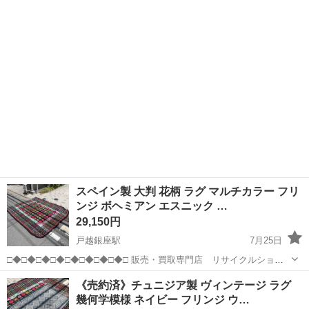
す◎ 積み込みお手伝い可能です♪配送も承ります！ 品川区武...
イラン
スペイン製 大判 花柄 ラグ マルチカラー フリ
ンジ ボヘミアン エスニック …
29,150円
戸越銀座駅
7月25日
□◆□◆□◆□◆□◆□◆□◆□◆□ 販売・買取専門店 リサイクルショッ
プ ランバールーム LUMBER ROOM 積み込み等で店頭に車停めれま
東京
品川区
戸越銀座駅
カーペット/マット/ラグ
商品
《売約済》チュニジア製 ヴィンテージ ラグ
す◎ 積み込みお手伝い可能です♪配送も承ります！ 品川区武蔵小山...
幾何学模様 ネイビー フリンジ ウ…