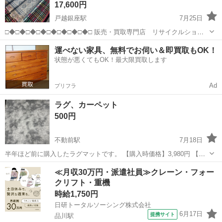
17,600円
戸越銀座駅
7月25日
□◆□◆□◆□◆□◆□◆□◆□◆□ 販売・買取専門店 リサイクルショッ
プ ランバールーム LUMBER ROOM 積み込み等で店頭に車停めれま
東京
品川区
戸越銀座駅
カーペット/マット/ラグ
tribal
運べない家具、無料でお伺い＆即買取もOK！
す◎ 積み込みお手伝い可能です♪配送も承ります！ 品川区武蔵小山...
状態が悪くてもOK！最大限買取します
Ad
プリフラ
ラグ、カーペット
500円
不動前駅
7月18日
半年ほど前に購入したラグマットです。 【購入時価格】3,980円 【サ
イズ】縦：120cm、横：160cm、重量1.1KG。①毛足の長さ：約40mm
東京
品川区
不動前駅
カーペット/マット/ラグ
≪月収30万円・派遣社員≫クレーン・フォー
②ポリウレタンの厚さ：約10mm ③裏地：不織布(滑り止め付き) 。
クリフト・重機
【傷...
時給1,750円
日研トータルソーシング株式会社
6月17日
提携サイト
品川駅