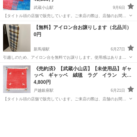
武蔵小山駅
9月6日
【タイトル頭の店舗で販売しています。ご来店の際は、店舗のお間違
えにお気を付け下さい！】 □◆□◆□◆□◆□◆□◆□◆□◆□ 販売・買取
東京
品川区
武蔵小山駅
カーペット/マット/ラグ
【無料】アイロン台お譲りします（北品川）
専門店 リサイクルショップ ランバールーム LUMBER ROOM ...
ギャッベ
0円
新馬場駅
6月27日
引越しのため、アイロン台を無料でお譲りします。使用感はあります
が、まだ問題なく使えます。 ■引き渡し希望日時： ・6月27日（金）
東京
品川区
新馬場駅
カーペット/マット/ラグ
《売約済》【武蔵小山店】【未使用品】ギャ
17:00～19:00 ・6月28日（土）17:00～18:00 ■引き渡し場所：北品川
ッペ ギャッベ 絨毯 ラグ イラン 大…
アイロン台
（...
4,800円
戸越銀座駅
6月21日
【タイトル頭の店舗で販売しています。ご来店の際は、店舗のお間違
えにお気を付け下さい！】 □◆□◆□◆□◆□◆□◆□◆□◆□ 販売・買取
東京
品川区
戸越銀座駅
カーペット/マット/ラグ
専門店 リサイクルショップ ランバールーム LUMBER ROOM ...
イラン