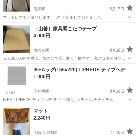
目黒駅
10月17日
マットレスをお譲りします。 3年間使用しておりました。
東京
品川区
目黒駅
カーペット/マット/ラグ
譲り
［山善］家具調こたつテーブ
4,000円
旗の台駅
8月28日
元々20,000円で購入。旗の台で受け取り可能です。高さは調節可能で
す。 105x75cm
東京
品川区
旗の台駅
カーペット/マット/ラグ
山善
IKEAラグ(155x220) TIPHEDE ティプヘデ
1,000円
下神明駅
8月18日
IKEA TIPHEDE ティプヘデ ラグ 平織り, ブラック/ナチュラル,
155x220 cm 数日だけ使用。使わなくなったので、お譲りします
東京
品川区
下神明駅
カーペット/マット/ラグ
ラグ
マット
2,240円
大崎広小路駅
7月10日