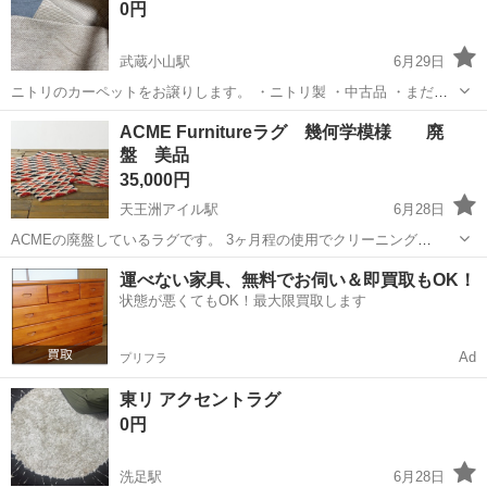
0円
武蔵小山駅
6月29日
ニトリのカーペットをお譲りします。 ・ニトリ製 ・中古品 ・まだ問
題なくお使いいただけます ・汚れがあるため、ご使用前にクリーニン
東京
品川区
武蔵小山駅
カーペット/マット/ラグ
ACME Furnitureラグ 幾何学模様 廃
グをおすすめします 💰価格：FREE 無料 🆓 📍受け渡し：武蔵小山
盤 美品
（品川区）
35,000円
天王洲アイル駅
6月28日
ACMEの廃盤しているラグです。 3ヶ月程の使用でクリーニング
（12000円）して保管しておりました。 美品です。 サイズ200×200 ヴ
東京
品川区
天王洲アイル駅
カーペット/マット/ラグ
運べない家具、無料でお伺い＆即買取もOK！
ィンテージのファブリックデザインをモチーフに、ACME Furniture(...
状態が悪くてもOK！最大限買取します
Ad
プリフラ
東リ アクセントラグ
0円
洗足駅
6月28日