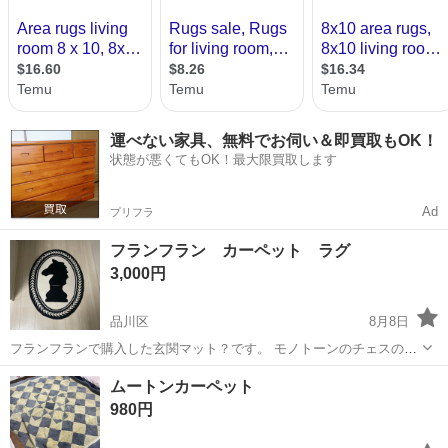
運べない家具、無料でお伺い＆即買取もOK！
状態が悪くてもOK！最大限買取します
Ad
プリフラ
フランフラン カーペット ラグ
3,000円
品川区
8月8日
フランフランで購入した玄関マット？です。 モノトーンのチェスの駒
のデザインでお洒落です。 小さなテーブルを置いたり、玄関やキッチ
東京
品川区
カーペット/マット/ラグ
フランフラン
ムートンカーペット
ンに置いても可愛いです。 鏡の前に置いていただけなので直接は使用
980円
していませんが、向かって左に小...