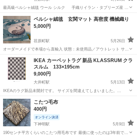
最高級ペルシャ絨毯 ウール シルク 手織りイラン・タブリーズ産
☆2点セットの場合は、2点で65万円でのご提供が可能です。 サイ
東京
品川区
荏原町駅
カーペット/マット/ラグ
絨毯
ペルシャ絨毯 玄関マット 高密度 機械織り
ズ: 約303cm×約198cm （房を除く）(約6平米) 厚み：15mm 程度 (...
5,000円
荏原町駅
5月26日
オーダーメイドで本場から直輸入 状態：未使用品／アウトレット サイ
ズ: 85 cmｘ50 cm (±1 cm) （房を除く） ※房を含むと直径は、100
東京
品川区
荏原町駅
カーペット/マット/ラグ
絨毯
IKEA カーペットラグ 新品 KLASSRUM クラ
cm程度あります。 厚み: 10ミリ程度 素材: パイル (ア...
スルム 133×195cm
9,000円
大井町駅
5月13日
IKEAのラグ新品未開封です。 サイズを間違えてしまいました。
133×195cm 詳しくはHPをご覧ください
東京
品川区
大井町駅
カーペット/マット/ラグ
こたつ毛布
https://www.ikea.com/jp/ja/p/klassrum-rug-flatwo...
カーペットラグ
400円
オンライン決済
下神明駅
5月9日
190センチ平方くらいのこたつ用毛布です 最後に使ったのは3年前でそ