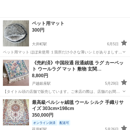
ペット用マット
300円
大井町駅
6月5日
ペット用マット ほぼ未使用 １箇所だけ小さな薄いシミがありましす
写真5枚目で確認下さい 暖かそうだったのでネットで猫の為に購入し
東京
品川区
大井町駅
カーペット/マット/ラグ
マット
《売約済》中国段通 段通絨毯 ラグ カーペッ
ましたが、気に入らなかったようで使用してくれませんでした 購入価
ト ウールラグ マット 敷物 玄関…
格2980円 サイズ：...
8,800円
戸越銀座駅
5月29日
【タイトル頭の店舗で販売しています。ご来店の際は、店舗のお間違
えにお気を付け下さい！】 【倉庫保管中】とある場合は、店頭での販
東京
品川区
戸越銀座駅
カーペット/マット/ラグ
最高級ペルシャ絨毯 ウール シルク 手織りサ
売をしていないので実物をご覧になりたい場合は事前にお問い合わせ
イズ 303cm×198cm
ください。ジモティ上のお取引の...
350,000円
オンライン決済
配送可
荏原町駅
5月26日