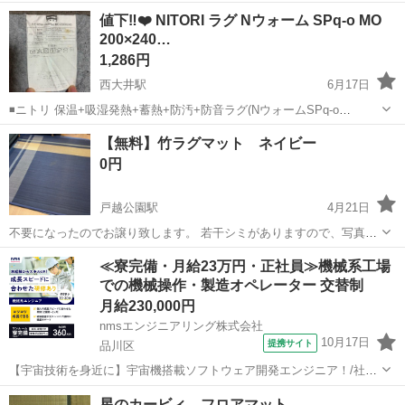
値下‼️❤️ NITORI ラグ Nウォーム SPq-o MO
200×240…
1,286円
西大井駅
6月17日
◾️ニトリ 保温+吸湿発熱+蓄熱+防汚+防音ラグ(NウォームSPq-o
MO200X240） ◾️定価: 9,490円（税込） ◾️カラー:ベージュ ◾️サイズ:幅
東京
品川区
西大井駅
カーペット/マット/ラグ
ラグ
【無料】竹ラグマット ネイビー
200×奥行240cm ◾️素材:ポリエステル ◾️洗濯表...
0円
戸越公園駅
4月21日
不要になったのでお譲り致します。 若干シミがありますので、写真に
載せております。 これからの時期、涼しく使えて大変気持ちいいで
東京
品川区
戸越公園駅
カーペット/マット/ラグ
≪寮完備・月給23万円・正社員≫機械系工場
す。 宜しくお願い致します。 サイズ180cm✖️180cm
での機械操作・製造オペレーター 交替制
ネイビー
月給230,000円
nmsエンジニアリング株式会社
10月17日
提携サイト
品川区
【宇宙技術を身近に】宇宙機搭載ソフトウェア開発エンジニア！/社員
寮あり 宇宙機ソフトウェア開発者 ・人工衛星やロケットなど宇宙で動
東京
品川区
その他
星のカービィ フロアマット