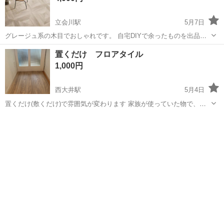
立会川駅
5月7日
グレージュ系の木目でおしゃれです。 自宅DIYで余ったものを出品し
ます。 ７枚あれば、洗面や玄関くらいのスペースにちょうどいいです
東京
品川区
立会川駅
カーペット/マット/ラグ
置くだけ フロアタイル
よ。 フロアタイル sangetsu WD-2115 7枚 箱は開封済みです。
フロアタイル
1,000円
西大井駅
5月4日
置くだけ(敷くだけ)で雰囲気が変わります 家族が使っていた物で、噛
み合わせる部分に劣化しているものもありますが表面は目立つ傷など
東京
品川区
西大井駅
カーペット/マット/ラグ
なく綺麗だと思います 裏が滑りづらい加工になっていますが、前後左
フロアタイル
右サイズぴったりにはまっていな...