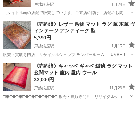
戸越銀座駅
1月24日
【タイトル頭の店舗で販売しています。ご来店の際は、店舗のお間違
えにお気を付け下さい！】 □◆□◆□◆□◆□◆□◆□◆□◆□ 販売・買取
東京
品川区
戸越銀座駅
カーペット/マット/ラグ
《売約済》レザー 敷物 マット ラグ 革 本革 ヴ
専門店 リサイクルショップ ランバールーム LUMBER ROOM ...
ィンテージ アンティーク 型…
ギャッベ
5,390円
戸越銀座駅
1月15日
販売・買取専門店 リサイクルショップ ランバールーム LUMBER
ROOM 積み込み等で店頭に車停めれます◎ 積み込みお手伝い可能です
東京
品川区
戸越銀座駅
カーペット/マット/ラグ
商品
《売約済》ギャッベ ギャベ 絨毯 ラグ マット
♪配送も承ります！ 品川区武蔵小山、大田区池上に実店舗を構える
玄関マット 室内 屋内 ウール…
総...
33,000円
戸越銀座駅
11月23日
□◆□◆□◆□◆□◆□◆□◆□◆□ 販売・買取専門店 リサイクルショッ
プ ランバールーム LUMBER ROOM 積み込み等で店頭に車停めれま
東京
品川区
戸越銀座駅
カーペット/マット/ラグ
す◎ 積み込みお手伝い可能です♪配送も承ります！ 品川...
ギャッベ