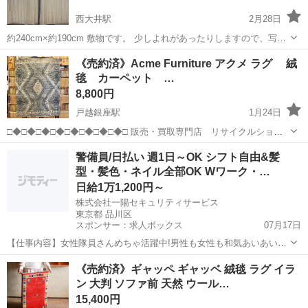
西大井駅
2月28日
約240cm×約190cm 敷物です。 少しよれがあったりしますので、写真
でご確認ください。 非対面取引希望です。
東京
品川区
西大井駅
カーペット/マット/ラグ
《売約済》Acme Furniture アクメ ラグ 絨
毯 カーペット …
8,800円
戸越銀座駅
1月24日
□◆□◆□◆□◆□◆□◆□◆□◆□ 販売・買取専門店 リサイクルショッ
プ ランバールーム LUMBER ROOM 積み込み等で店頭に車停めれま
東京
品川区
戸越銀座駅
カーペット/マット/ラグ
Home
警備員/日払い 週1日～OK シフト自由&髪
す◎ 積み込みお手伝い可能です♪配送も承ります！ 品川区武...
型・髪色・ネイル全部OK Wワーク・…
日給1万1,200円～
株式会社一陽セキュリティサービス
東京都 品川区
スポンサー：求人ボックス
07月17日
【仕事内容】女性隊員さんめちゃ活躍中!男性も女性も和気あいあいや
ってます 今回お任せするお仕事は… 通行する歩行者・車の案内のほか
アルバイト・パート
《売約済》ギャッペ ギャッベ 絨毯 ラグ イラ
パン屋さんでの見守り警備など! 季節によってはイベントの警備も お
ン 大判 ソファ前 天然 ウール…
任せいたします / ウチは男性も...
15,400円