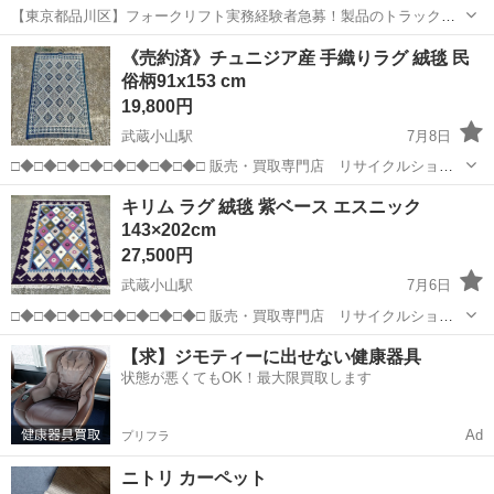
【東京都品川区】フォークリフト実務経験者急募！製品のトラック積
み込みフォーク作業《お仕事No.5A381-JS》 お仕事について フォーク
東京
品川区
品川駅
その他
《売約済》チュニジア産 手織りラグ 絨毯 民
リフトを使用した製品の運搬作業（トラックへの積み上げ、トラック
俗柄91x153 cm
からの積み下ろしなど）...
19,800円
武蔵小山駅
7月8日
□◆□◆□◆□◆□◆□◆□◆□◆□ 販売・買取専門店 リサイクルショッ
プ ランバールーム LUMBER ROOM 積み込み等で店頭に車停めれま
東京
品川区
武蔵小山駅
カーペット/マット/ラグ
キリム ラグ 絨毯 紫ベース エスニック
す◎ 積み込みお手伝い可能です♪配送も承ります！ 品川...
143×202cm
27,500円
武蔵小山駅
7月6日
□◆□◆□◆□◆□◆□◆□◆□◆□ 販売・買取専門店 リサイクルショッ
プ ランバールーム LUMBER ROOM 積み込み等で店頭に車停めれま
東京
品川区
武蔵小山駅
カーペット/マット/ラグ
【求】ジモティーに出せない健康器具
す◎ 積み込みお手伝い可能です♪配送も承ります！ 品川...
状態が悪くてもOK！最大限買取します
Ad
プリフラ
ニトリ カーペット