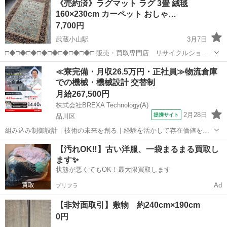
《売約済》ラグマット ラグ 3畳 絨毯
ランダ 40枚 (全16色) (ホワイト & ブラウン) 思っていたので...
160×230cm カーペット おしゃ…
7,700円
武蔵小山駅
3月7日
□◆□◆□◆□◆□◆□◆□◆□◆□ 販売・買取専門店 リサイクルショッ
プ ランバールーム LUMBER ROOM 積み込み等で店頭に車停めれま
東京
品川区
武蔵小山駅
カーペット/マット/ラグ
商品
≪寮完備・月収26.5万円・正社員≫物流倉庫
す◎ 積み込みお手伝い可能です♪配送も承ります！ 品川...
での機械・機械設計 交替制
月給267,500円
株式会社BREXA Technology(A)
2月28日
提携サイト
品川区
組み込み制御設計｜技術の未来を創る｜経験を活かして存在価値を発
揮／盤石基盤で未来を築く 組み込み制御設計 搬送システムの組み込み
東京
品川区
その他
【汚れOK‼️】古い洋服、一袋まるまる買取し
制御設計 給与 monthly267500円 経験者：月給235,000円～300,000円...
ます✨
状態が悪くてもOK！最大限買取します
Ad
プリフラ
【非対面取引】敷物 約240cm×190cm
0円