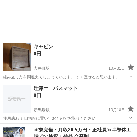
キャビン
0円
大井町駅
10月31日
組み立て方を間違えてしまっています。 すぐ直せると思います。
東京
品川区
大井町駅
カーペット/マット/ラグ
珪藻土 バスマット
キャビン
0円
新馬場駅
10月18日
使用感あり 自宅前に置いておくのでお取りください
東京
品川区
新馬場駅
カーペット/マット/ラグ
珪藻土
≪寮完備・月収26.5万円・正社員≫半導体工
場での検査・検品 交替制