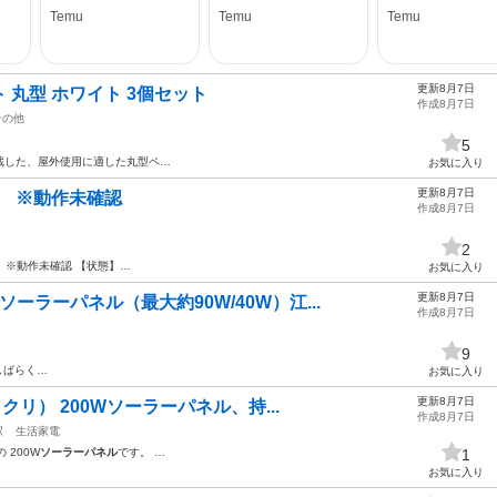
更新8月7日
 丸型 ホワイト 3個セット
作成8月7日
その他
5
蔵した、屋外使用に適した丸型ペ…
お気に入り
更新8月7日
ネル ※動作未確認
作成8月7日
2
※動作未確認 【状態】…
お気に入り
更新8月7日
ーラーパネル（最大約90W/40W）江...
作成8月7日
9
しばらく…
お気に入り
更新8月7日
ャクリ） 200Wソーラーパネル、持...
作成8月7日
駅
生活家電
の 200W
ソーラーパネル
です。 …
1
お気に入り