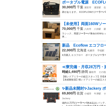
ポータブル電源 ECOFLOW R
30,000円
千葉
浦安市
浦安駅
生
跡があります。 ECOFLOWの
ソーラーパ
【未使用】両面160Wソー
70,000円
千葉
八街市
八街駅
家
ラシック、両面
ソーラーパネル
160Wセ
体…
新品 Ecoflow エコフ
22,000円
北海道
札幌市
手稲駅
8月購入 エコフロー ポータブル
ソーラ
≪寮完備・月収28万円・
時給1,490円
静岡
藤枝市
その他
【軽いドアミラーの組立スタッフ】月収例
【未経験歓迎】軽いドアミラーの組立スタ
✨新品未開封✨Jackery ポ
69,800円
佐賀
小城市
牛津駅
そ
Jackery
値約11万円(
ソーラーパネル
込み) バッテ
r… わせれば日中に
ソーラーパネル
で集め