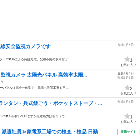
作成8月6日
ー無線安全監視カメラです
ラーパネル
による持続充電、配線不要の取り付け…
1
お気に入り
更新8月6日
監視カメラ 太陽光パネル 高効率太陽...
作成8月6日
メラ
ーパネル
は完全一体型で、電源も設置工事も不…
2
お気に入り
作成8月6日
ランタン・兵式飯ごう・ポケットストーブ・...
ーパネル
が付いていますが充電能力は低そうで…
1
お気に入り
円・派遣社員≫家電系工場での検査・検品 日勤
提携サイト