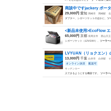
商談中ですjackery ポータブ
29,000円
愛知
岡崎市
岡崎駅
生
ダプター、シガーソケットのほかに、
ソ
<新品未使用>EcoFlow エコ
65,000円
京都
長岡京市
西山天王
シガーソケット（12V/24V）、
ソーラー
LVYUAN（リョクエン）の
13,000円
千葉
白井市
白井駅
そ
オンライン決済
配送可
キッチンカー
入できるようにする機器です。
ソーラー