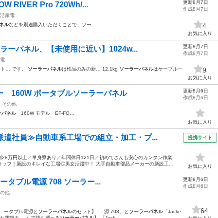
更新8月7日
IVER Pro 720Wh/...
作成8月7日
活家電
ネル
などを別途購入いただくことで、ソー…
4
お気に入り
更新8月7日
ラーパネル、【未使用に近い】1024w...
作成8月7日
電
ット… です。
ソーラーパネル
は検品のみの新… 12.1kg
ソーラーパネル
はケーブル一
9
お気に入り
更新8月6日
ロー 160W ポータブルソーラーパネル
作成8月6日
その他
ーパネル
160W モデル EF-FO…
お気に入り
派遣社員≫自動車系工場での組立・加工・プ...
提携サイト
28万円以上／単身寮あり／年間休日121日／初めてさんも安心のカンタン作業
ッフ｜新設のキレイな工場◎男女活躍中！ 大手自動車部品メーカーの新設工...
お気に入り
更新8月6日
ータブル電源 708 ソーラー...
作成8月6日
の他
64
… ータブル電源と
ソーラーパネル
のセット】 … 源 708」と
ソーラーパネル
「Jacke
た電気を… んで持ち運べる
ソーラーパネル
】 「Jack…