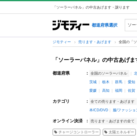
「ソーラーパネル」の中古あげます・譲ります
都道府県選択
ジモティー
売ります・あげます
全国の「ソ
「ソーラーパネル」の中古あげま
都道府県
：
全国のソーラーパネル
茨城
栃木
群馬
愛知
愛媛
高知
福岡
佐賀
カテゴリ
：
全ての売ります・あげます
本/CD/DVD
服/ファッショ
オンライン決済
：
売ります・あげますの全て
チャージコントローラー
太陽エネルギー