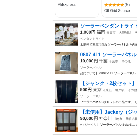
ソーラーペンダントライト
1,000円
福岡
春日市
大野城駅
ペンダントライト
太陽光で充電可能な
ソーラーパネル
を内
0807-411 ソーラーパ
10,000円
千葉
千葉市
その他
ソーラーパネル
品について】 0807-411
ソーラーパネル
【ジャンク・2枚セット】ソ
500円
東京
江東区
亀戸駅
その他
ソーラーパネル
ソーラーパネル
2枚セットの出品です。 
【未使用】Jackery（ジ
90,000円
神奈川
川崎市
元住吉
y（ジャクリ）
ソーラーパネル
SolarS… 