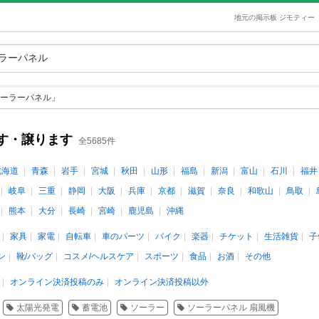
地元の掲示板 ジモティー
ーラーパネル」
す・譲ります
全5685件
北海道
青森
岩手
宮城
秋田
山形
福島
新潟
富山
石川
福井
岐阜
三重
静岡
大阪
兵庫
京都
滋賀
奈良
和歌山
鳥取
熊本
大分
長崎
宮崎
鹿児島
沖縄
家具
家電
自転車
車のパーツ
バイク
楽器
チケット
生活雑貨
子
ン
靴/バッグ
コスメ/ヘルスケア
スポーツ
食品
お酒
その他
オンライン決済投稿のみ
オンライン決済投稿以外
太陽光発電
蓄電池
ソーラー
ソーラーパネル 扇風機