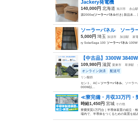
Jackery発電機
140,000円
北海道
旭川市
永山
源2000w(
ソーラーパネル
付き) 新品未…
ソーラーパネル ソーラー Jack
5,000円
埼玉
加須市
加須駅
家
ry SolarSaga 100
ソーラーパネル
100W
【中古品】3300W 3840W
109,980円
滋賀
栗東市
草津駅
オンライン決済
配送可
リン酸鉄
セント、AC＋
ソーラーパネル
、ソーラーパ
000W以…
≪寮完備・月収33万円
時給1,450円
宮城
その他
寮費実質1万円台｜半導体装置の組立・検
場内で、半導体をつくるための装置を組み