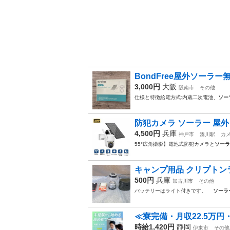
BondFree屋外ソーラ
3,000円
大阪
阪南市
その他
仕様と特徴給電方式:内蔵二次電池、
ソー
防犯カメラ ソーラー 屋外 
4,500円
兵庫
神戸市
湊川駅
カ
55°広角撮影】電池式防犯カメラと
ソーラ
キャンプ用品 クリプトン
500円
兵庫
加古川市
その他
バッテリーはライト付きです。
ソーラ
≪寮完備・月収22.5万
時給1,420円
静岡
伊東市
その他