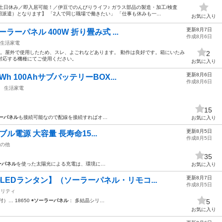
土日休み／即入居可能！／伊豆でのんびりライフ♪ ガラス部品の製造・加工/検査
遣）となります】 「2人で同じ職場で働きたい」 「仕事も休みも一...
お気に入り
更新8月7日
ラーパネル 400W 折り畳み式 ...
作成8月6日
生活家電
す。屋外で使用したため、スレ、よごれなどあります。 動作は良好です。箱にいたみ
2
す。対応する機種にてご使用ください。
お気に入り
更新8月6日
h 100AhサブバッテリーBOX...
作成8月6日
生活家電
15
ーパネル
も接続可能なので配線を接続すればオ…
お気に入り
更新8月5日
タブル電源 大容量 長寿命15...
作成8月5日
の他
35
ーパネル
を使った太陽光による充電は、環境に…
お気に入り
更新8月7日
LEDランタン】（ソーラーパネル・リモコ...
作成8月5日
ュリティ
… 18650 ◉
ソーラーパネル
： 多結晶シリ…
5
お気に入り