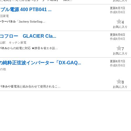
お気に入り
更新8月7日
ル電源 400 PTB041 ...
作成8月6日
活家電
ーラーパネル
「Jackery SolarSag…
4
お気に入り
更新8月6日
フロー GLACIER Cla...
作成8月6日
山駅
キッチン家電
パネル
からの給電に対応 ★静音＆省エネ設…
7
お気に入り
更新8月7日
純粋正弦波インバーター「DX-GAQ...
作成8月6日
の他
8
パネル
や蓄電池と組み合わせて使用されるこ…
お気に入り