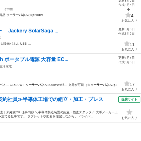
更新8月6日
作成8月5日
駅
その他
 属品
ソーラーパネル
(1枚200W…
4
お気に入り
更新8月6日
ery SolarSaga ...
作成8月5日
電
 太陽光パネル USB-…
11
お気に入り
更新8月6日
h ポータブル電源 大容量 EC...
作成8月5日
生活家電
17
ネ… C1500W＋
ソーラーパネル
2000Wの組… 充電が可能（※
ソーラーパネル
は2
お気に入り
・契約社員≫半導体工場での組立・加工・プレス
提携サイト
査｜未経験OK 仕事内容 ＼半導体製造装置の組立・検査スタッフ／ 大手メーカー工
立てる仕事です。 タブレットや図面を確認しながら、ドライバ...
お気に入り