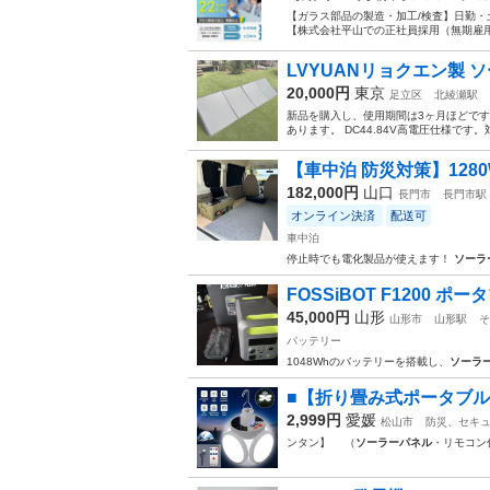
【ガラス部品の製造・加工/検査】日勤・
【株式会社平山での正社員採用（無期雇用派
LVYUANリョクエン製 ソー
20,000円
東京
足立区
北綾瀬駅
新品を購入し、使用期間は3ヶ月ほどで
あります。 DC44.84V高電圧仕様で
【車中泊 防災対策】1280W
182,000円
山口
長門市
長門市駅
オンライン決済
配送可
車中泊
停止時でも電化製品が使えます！
ソーラ
FOSSiBOT F1200 ポー
45,000円
山形
山形市
山形駅
そ
バッテリー
1048Whのバッテリーを搭載し、
ソーラ
■【折り畳み式ポータブル
2,999円
愛媛
松山市
防災、セキ
ンタン】 （
ソーラーパネル
・リモコン付）