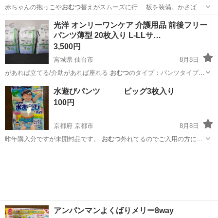
赤ちゃんの抱っこや
おむつ
替えがスムーズに行… 板を装備。かさばる
おむつ
のストックやベビー…
神奈川
鎌倉市
北鎌倉駅
ベビー用品
光洋 オンリーワンケア 介護用品 前後フリー
パンツ薄型 20枚入り L-LLサ…
3,500円
宮城県 仙台市
8月8日
があれば立てる/介助があれば座れる
おむつ
のタイプ：パンツタイプ
消臭加工あり…
宮城
仙台市
家庭用品
水遊びパンツ ビッグ3枚入り
100円
京都府 京都市
8月8日
昨年購入分ですが未開封品です。
おむつ
外れてるのでご入用の方にお
譲りします。…
京都
京都市
ベビー用品
アンパンマンよくばりメリー8way