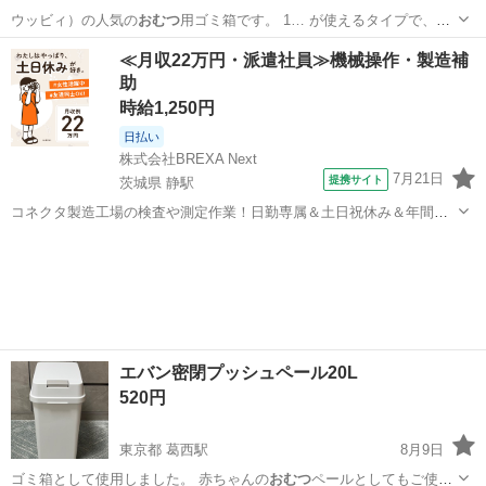
ウッビィ）の人気の
おむつ
用ゴミ箱です。 1… が使えるタイプで、
お
むつ
用としてはもちろん…
東京
墨田区
菊川駅
インテリア雑貨/小物
≪月収22万円・派遣社員≫機械操作・製造補
助
時給1,250円
日払い
株式会社BREXA Next
7月21日
提携サイト
茨城県 静駅
コネクタ製造工場の検査や測定作業！日勤専属＆土日祝休み＆年間休
日128日★クリーンルーム内作業★マイカー通勤OK＆無料駐車場あり
茨城
常陸大宮市
静駅
その他
★就業先食堂利用可！日払い制度あり！《茨城県常陸大宮市》 人気の
工場のお仕事 ◇コネクタ製造工...
エバン密閉プッシュペール20L
520円
東京都 葛西駅
8月9日
ゴミ箱として使用しました。 赤ちゃんの
おむつ
ペールとしてもご使用