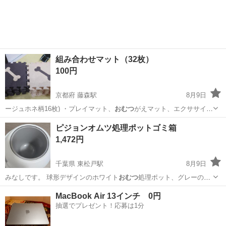
組み合わせマット（32枚）
100円
京都府 藤森駅
8月9日
ージュホネ柄16枚) ・プレイマット、
おむつ
がえマット、エクササイズ
マットと用途に…
京都
京都市
藤森駅
カーペット/マット/ラグ
マット
ピジョンオムツ処理ポットゴミ箱
1,472円
千葉県 東松戸駅
8月9日
みなしです。 球形デザインのホワイト
おむつ
処理ポット、グレーの内
側付き。 上…
千葉
松戸市
東松戸駅
ベビー用品
ポット
MacBook Air 13インチ 0円
抽選でプレゼント！応募は1分