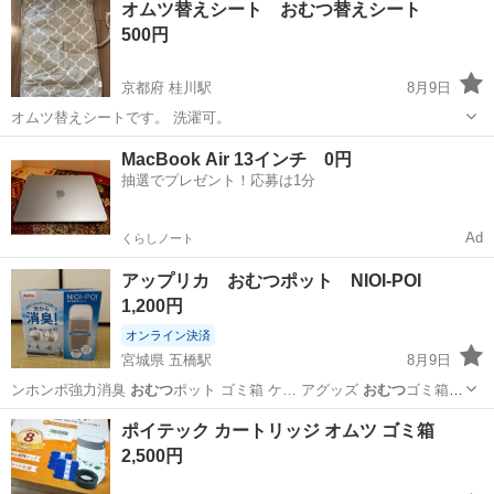
オムツ替えシート おむつ替えシート
500円
京都府 桂川駅
8月9日
オムツ替えシートです。 洗濯可。
京都
京都市
桂川駅
ベビー用品
シート
MacBook Air 13インチ 0円
抽選でプレゼント！応募は1分
Ad
くらしノート
アップリカ おむつポット NIOI-POI
1,200円
オンライン決済
宮城県 五橋駅
8月9日
ンホンポ強力消臭
おむつ
ポット ゴミ箱 ケ… アグッズ
おむつ
ゴミ箱
臭わない …
宮城
仙台市
五橋駅
ベビー用品
ポイテック カートリッジ オムツ ゴミ箱
2,500円