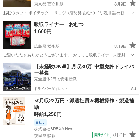
東京都 西立川駅
8月9日
おむつ
ポット ポイテック… リッジ 7層防臭
おむつ
ゴミ箱用 詰め替
え…
東京
立川市
西立川駅
ベビー用品
吸収ライナー おむつ
1,600円
広島県 松永駅
8月9日
ご覧いただきありがとうございます。 おしっこ吸収ライナー未開封3
パックと、開封済みのものが１パックです。 ※パッケージに傷がつい
広島
福山市
松永駅
ベビー用品
吸水
【未経験OK🚚】月収30万↑中型免許ドライバ
ているものがあります。 ※写真に写っているものが全てです。 ※バラ
ー募集
売り、お値下げ不可です。 ...
完全週休2日で安定転職
Ad
ドライバーダイレクト
≪月収22万円・派遣社員≫機械操作・製造補
助
時給1,250円
日払い
株式会社BREXA Next
7月21日
提携サイト
茨城県 静駅