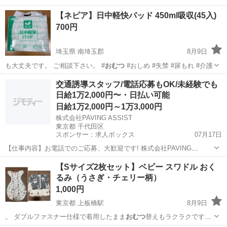
いただけます。
東京
江戸川区
葛西駅
その他
【ネピア】日中軽快パッド 450ml吸収(45入)
700円
埼玉県 南埼玉郡
8月9日
も大丈夫です。 ご相談下さい。 #
おむつ
#おしめ #失禁 #尿もれ #介護
埼玉
南埼玉郡
生活雑貨
ネピア
交通誘導スタッフ/電話応募もOK/未経験でも
日給1万2,000円〜・日払い可能
日給1万2,000円～1万3,000円
株式会社PAVING ASSIST
東京都 千代田区
スポンサー：求人ボックス
07月17日
【仕事内容】お電話でのご応募、大歓迎です! 株式会社PAVING
ASSIST:03-5817-4907 「今すぐまとまったお金が必要」 「どうせ働く
アルバイト・パート
【Sサイズ2枚セット】ベビー スワドル おく
なら人間関係のしがらみがない綺麗な営業所が良い」 そんな貴方にぴ
るみ（うさぎ・チェリー柄）
ったりの環境です...
1,000円
東京都 上板橋駅
8月9日
。 ダブルファスナー仕様で着用したまま
おむつ
替えもラクラクです！
成長に合わせて使…