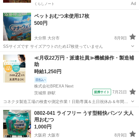
Ad
くらしノート
ペットおむつ未使用17枚
500円
大分県 大分市
8月9日
SSサイズです サイズアウトのため17枚使っていません
大分
大分市
その他
≪月収22万円・派遣社員≫機械操作・製造補
助
時給1,250円
日払い
株式会社BREXA Next
7月21日
提携サイト
茨城県 静駅
コネクタ製造工場の検査や測定作業！日勤専属＆土日祝休み＆年間休
日128日★クリーンルーム内作業★マイカー通勤OK＆無料駐車場あり
茨城
常陸大宮市
静駅
その他
0802-041 ライフリー うす型軽快パンツ 大人
★就業先食堂利用可！日払い制度あり！《茨城県常陸大宮市》 人気の
用おむつ
工場のお仕事 ◇コネクタ製造工...
1,000円
大阪府 大阪市
8月9日