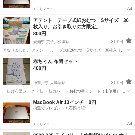
Ad
くらしノート
アテント テープ式紙おむつ Sサイズ 36
枚入り。お引き取りの方限定。
800円
愛知県 荒子川公園駅
8月9日
となりました。 アテント テープ式紙
おむつ
Sサイズ 36枚入りで
す。 介護用…
愛知
名古屋市
荒子川公園駅
その他
赤ちゃん 布団セット
400円
神奈川県 大鳥居駅
8月9日
・掛け布団シーツ ・枕 ・枕カバー ・
おむつ
替えシート（未使用） ・
洗濯ネット（未…
神奈川
横浜市
大鳥居駅
ベビー用品
MacBook Air 13インチ 0円
抽選でプレゼント！応募は1分
Ad
くらしノート