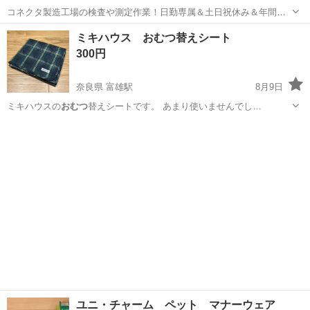
コネクタ製造工場の検査や測定作業！日勤専属＆土日祝休み＆年間休
日128日★クリーンルーム内作業★マイカー通勤OK＆無料駐車場あり
茨城
常陸大宮市
静駅
その他
ミキハウス おむつ替えシート
★就業先食堂利用可！日払い制度あり！《茨城県常陸大宮市》 人気の
300円
工場のお仕事 ◇コネクタ製造工...
奈良県 富雄駅
8月9日
ミキハウスの
おむつ
替えシートです。 あまり使いませんでし…
奈良
奈良市
富雄駅
ベビー用品
ユニ・チャーム ペット マナーウェア