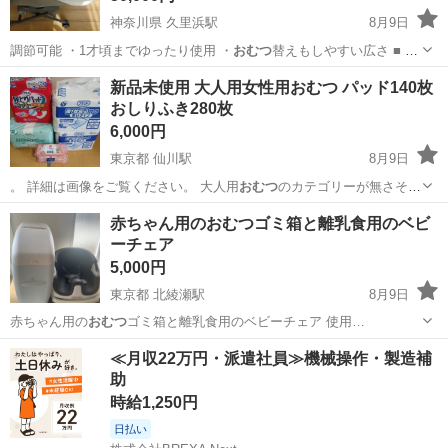
神奈川県 久里浜駅
8月9日
調節可能 ・1才頃までゆったり使用 ・
おむつ
替えもしやすい広さ ■ ス
リープシェ…
神奈川
横須賀市
久里浜駅
ベビー用品
新品未使用 大人用女性用おむつ パッド140枚
おしりふき280枚
6,000円
東京都 仙川駅
8月9日
。 詳細は画像をご覧ください。 大人用
おむつ
のカテゴリーが無さそう
でしたので子供用…
東京
調布市
仙川駅
その他
大人用
赤ちゃん用のおむつゴミ箱と離乳食用のベビ
ーチェア
5,000円
東京都 北綾瀬駅
8月9日
赤ちゃん用の
おむつ
ゴミ箱と離乳食用のベビーチェア 使用…
東京
足立区
北綾瀬駅
その他
≪月収22万円・派遣社員≫機械操作・製造補
助
時給1,250円
日払い