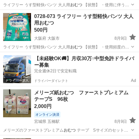
ライフリー うす型軽快パンツ 大人用
おむつ
【状態】 ・使用に伴う
多…
大阪
大阪市
ベビー用品
大人用
0728-073 ライフリー うす型軽快パンツ 大人
用おむつ
500円
大阪府 大阪市
8月9日
ライフリー うす型軽快パンツ 大人用
おむつ
【状態】 ・使用頻度の
少…
大阪
大阪市
家庭用品
大人用
【未経験OK🚚】月収30万↑中型免許ドライバ
ー募集
完全週休2日で安定転職
Ad
ドライバーダイレクト
メリーズ紙おむつ ファーストプレミアム
テープS 96枚
2,000円
オンライン決済
宮城県 五橋駅
8月9日
メリーズのファーストプレミアム
おむつ
テープ Sサイズのセットで
す。 サイ…
宮城
仙台市
五橋駅
ベビー用品