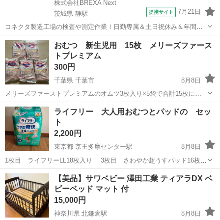
株式会社BREXA Next
7月21日
提携サイト
茨城県 静駅
コネクタ製造工場の検査や測定作業！日勤専属＆土日祝休み＆年間休
日128日★クリーンルーム内作業★マイカー通勤OK＆無料駐車場あり
茨城
常陸大宮市
静駅
その他
おむつ 新生児用 15枚 メリーズファース
★就業先食堂利用可！日払い制度あり！《茨城県常陸大宮市》 人気の
トプレミアム
工場のお仕事 ◇コネクタ製造工...
300円
千葉県 千葉市
8月8日
メリーズファーストプレミアムのオムツ3枚入り×5袋で合計15枚にな
ります。 個包装になっているため必要な分だけ開けられて便利です。
千葉
千葉市
ベビー用品
おむつ
ライフリー 大人用おむつとパッドの セッ
基本的には幕張の自宅付近に取りに来ていただくか、8/9でしたら幕張
ト
新都心までお届けすること...
2,200円
東京都 京王多摩センター駅
8月8日
1枚目 ライフリーLL18枚入り 3枚目 さわやか超うすパッド16枚入
り 4枚目 3枚目と同様商品の開封済み、残12枚 5枚目 ライフリーＬ
東京
多摩市
京王多摩センター駅
その他
大人用
【美品】サワベビー 澤田工業 ティアラDX ベ
サイズ 開封済みの残２枚 買い物にお困りの高齢者の方には、多摩セ
ビーベッド マット 付
ンター〜南大沢付...
15,000円
神奈川県 北鎌倉駅
8月8日