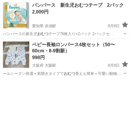
東京
板橋区
上板橋駅
ベビー用品
チェリー
パンパース 新生児おむつテープ 2パック
2,000円
愛知県 赤池駅
8月8日
パンパースの新生児
おむつ
テープ76枚入り×2パック 2パックセ…
愛知
日進市
赤池駅
ベビー用品
パンパース
ベビー長袖ロンパース4枚セット（50〜
60cm・8-9割新）
998円
大阪府 大阪駅
8月8日
ールシーズン快適 • 前開きタイプで
おむつ
替えも簡単 • 可愛い動物や
気球など…
大阪
大阪市
大阪駅
ベビー用品
ロンパース