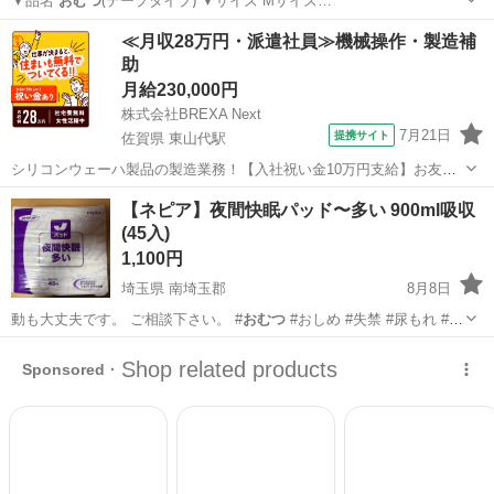
▼品名
おむつ
(テープタイプ) ▼サイズ Mサイズ…
兵庫
尼崎市
武庫之荘駅
その他
≪月収28万円・派遣社員≫機械操作・製造補
助
月給230,000円
株式会社BREXA Next
7月21日
提携サイト
佐賀県 東山代駅
シリコンウェーハ製品の製造業務！【入社祝い金10万円支給】お友達
やカップルとの応募OK◎年間休日129日＆休出なしでプライベート充
佐賀
伊万里市
東山代駅
その他
【ネピア】夜間快眠パッド〜多い 900ml吸収
実♪業務はクリーンルームで快適作業◎自社正社員登用制度あり★1食
(45入)
300円～の格安食堂あり！《佐...
1,100円
埼玉県 南埼玉郡
8月8日
動も大丈夫です。 ご相談下さい。 #
おむつ
#おしめ #失禁 #尿もれ #介
護
埼玉
南埼玉郡
その他
ネピア