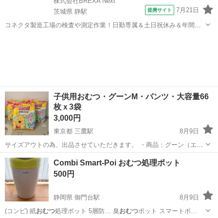
株式会社BREXA Next
7月21日
提携サイト
茨城県 静駅
コネクタ製造工場の検査や測定作業！日勤専属＆土日祝休み＆年間休
日128日★クリーンルーム内作業★マイカー通勤OK＆無料駐車場あり
茨城
常陸大宮市
静駅
その他
★就業先食堂利用可！日払い制度あり！《茨城県常陸大宮市》 人気の
工場のお仕事 ◇コネクタ製造工...
子供用おむつ・グーンM・パンツ・大容量66
枚ｘ3袋
3,000円
東京都 三鷹駅
8月9日
サイズアウトの為、出品させていただきます。 ・商品：グーン（エリ
エール社） ・状態：未開封、自宅保管 ・サイズ：Mサイズ ・タイ
東京
三鷹市
三鷹駅
ベビー用品
おむつ
Combi Smart-Poi おむつ処理ポット
プ：パンツタイプ ・数量：3袋（66pcs x 3= 198pcs. 15.2円/pc) 三
500円
鷹...
静岡県 御門台駅
8月9日
(コンビ) 紙
おむつ
処理ポット 5層防… 臭
おむつ
ポット スマートポ…