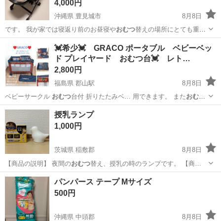
4,000円
沖縄県 豊見城市
8月8日
です。 我が家では寝返り前のお昼寝や
おむつ
替えの場所にとても重宝
しました。 もら…
沖縄
豊見城市
ベビー用品
💓希少💓 GRACO ポータブル ベビーベッ
ド プレイヤード おむつ台💓 レト…
2,800円
福島県 郡山駅
8月8日
ベビーサークル
おむつ
台付 折りたたみベ… 用できます。 また
おむつ
交換台もついていま… ルト付きで安全！
おむつ
交換パネルの一部上…
福島
郡山市
郡山駅
ベビー用品
授乳ランプ
1,000円
茨城県 稲敷郡
8月8日
【商品の説明】 夜間の
おむつ
替え、授乳の時のランプです。 【商…
茨城
稲敷郡
ベビー用品
ランプ
パンパース テープ Mサイズ
500円
沖縄県 中頭郡
8月8日