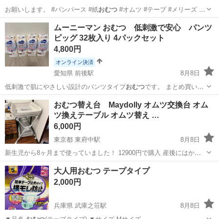
お願いします。 #パンパース #紙
おむつ
#オムツ #テープ #メリーズ #
グ…
沖縄
中頭郡
子供用品
ムーニーマン おむつ 低刺激で安心 パンツ
ビッグ 32枚入り 4パックセット
4,800円
オンライン決済
愛知県 前後駅
8月8日
低刺激で肌にやさしい設計のパンツタイプ
おむつ
です。 まとめ買いし
ていましたがサイ…
愛知
豊明市
前後駅
ベビー用品
おむつ替え台 Maydolly オムツ交換台 オム
ツ換えテーブル オムツ替え …
6,000円
東京都 東府中駅
8月8日
新生児から8ヶ月まで使っていました！ 12900円で購入 産後にはかな
り必須だと思います お風呂場近くやキッチンなどに移動して、沐浴後
東京
府中市
東府中駅
ベビー用品
大人用おむつ テープタイプ
にすぐ乗せれるようにしたりなど、購入して良かった物でした。 引越
2,000円
しの為、持って行くことはし...
兵庫県 武庫之荘駅
8月8日