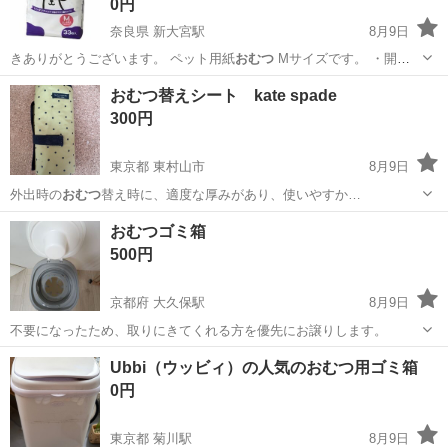
0円
奈良県 新大宮駅
8月9日
きありがとうございます。 ペット用紙
おむつ
Mサイズです。 ・開封
済み ・33…
奈良
奈良市
新大宮駅
子供用品
おむつ替えシート kate spade
300円
東京都 東村山市
8月9日
外出時の
おむつ
替え時に、適度な厚みがあり、使いやすか…
東京
東村山市
ベビー用品
おむつ
おむつゴミ箱
500円
京都府 大久保駅
8月9日
不要になったため、取りにきてくれる方を優先にお譲りします。
京都
宇治市
大久保駅
ベビー用品
Ubbi（ウッビィ）の人気のおむつ用ゴミ箱
0円
東京都 菊川駅
8月9日