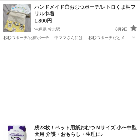
静岡
静岡市
御門台駅
季節、空調家電
ポット
ハンドメイド◎おむつポーチ/レトロくま柄フ
リル巾着
1,800円
沖縄県 牧志駅
8月9日
おむつ
ポーチ/化粧ポーチ… 中ママさんには、
おむつ
ポーチだとメリ
ーズ…
沖縄
那覇市
牧志駅
ベビー用品
残23枚！ペット用紙おむつ Mサイズ 小〜中型
犬用 介護・おもらし・生理に♪