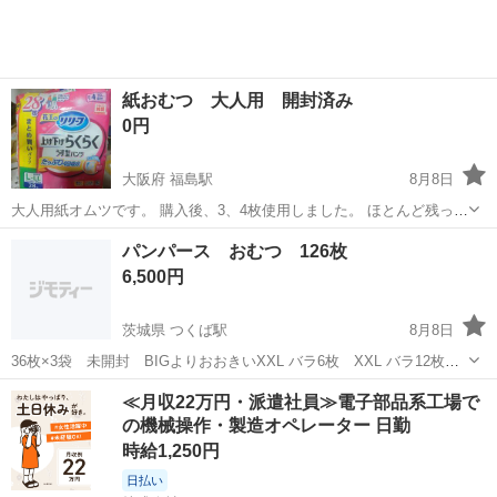
紙おむつ 大人用 開封済み
0円
大阪府 福島駅
8月8日
大人用紙オムツです。 購入後、3、4枚使用しました。 ほとんど残って
いますので必要な方に使っていただければと思います。
大阪
大阪市
福島駅
その他
パンパース おむつ 126枚
6,500円
茨城県 つくば駅
8月8日
36枚×3袋 未開封 BIGよりおおきいXXL バラ6枚 XXL バラ12枚
XL Lサイズも沢山あります、、 まとめ買いしましたがオムツを意外と
茨城
つくば市
つくば駅
ベビー用品
バラ
≪月収22万円・派遣社員≫電子部品系工場で
早く卒業してしまい、整理のため処分したいので宜しかったらどうぞ
の機械操作・製造オペレーター 日勤
時給1,250円
日払い