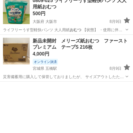
0809-025 ライフリーうす型軽快パンツ 大人
用紙おむつ
500円
大阪府 大阪市
8月9日
ライフリーうす型軽快パンツ 大人用紙
おむつ
【状態】 ・使用に伴う
多…
大阪
大阪市
家庭用品
大人用
新品未開封 メリーズ紙おむつ ファースト
プレミアム テープS 216枚
4,000円
オンライン決済
宮城県 五橋駅
8月9日
災害備蓄用に購入して保管しておりましたが、 サイズアウトしたため
出品いたします。 テープSサイズ54枚入り×4パック 自宅保管にご理解
宮城
仙台市
五橋駅
ベビー用品
テープ
いただける方、よろしくお願いいたします。