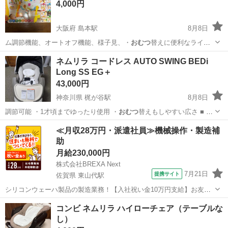
4,000円
大阪府 島本駅
8月8日
ム調節機能、オートオフ機能、様子見、・
おむつ
替えに便利なライト
機能付き。工具不要で…
大阪
三島郡
島本駅
子供用品
ネムリラ コードレス AUTO SWING BEDi
Long SS EG＋
43,000円
神奈川県 梶が谷駅
8月8日
調節可能 ・1才頃までゆったり使用 ・
おむつ
替えもしやすい広さ ■ ス
リープシェ…
神奈川
川崎市
梶が谷駅
ベビー用品
≪月収28万円・派遣社員≫機械操作・製造補
助
月給230,000円
株式会社BREXA Next
7月21日
提携サイト
佐賀県 東山代駅
シリコンウェーハ製品の製造業務！【入社祝い金10万円支給】お友達
やカップルとの応募OK◎年間休日129日＆休出なしでプライベート充
佐賀
伊万里市
東山代駅
その他
コンビ ネムリラ ハイローチェア（テーブルな
実♪業務はクリーンルームで快適作業◎自社正社員登用制度あり★1食
し）
300円～の格安食堂あり！《佐...