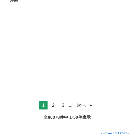
沖縄
1
2
3
...
次へ
全60378件中 1-50件表示
ページTOPへ