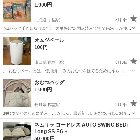
1,000円
北海道 手稲駅
8月9日
※1パック千円になります。 犬用
おむつ
開封済みですが1-2枚しか使用
し…
北海道
札幌市
手稲駅
その他
おむつ
オムツペール
100円
山口県 東新川駅
8月9日
。
おむつ
ペールとは、使用済… みの
おむつ
を捨てるために作ら…
山口
宇部市
東新川駅
ベビー用品
おむつバッグ
1,000円
長野県 権堂駅
8月9日
おむつ
などのために購入し… かばん。最近新しい
おむつ
かばんを購入
したの…
長野
長野市
権堂駅
バッグ
ネムリラ コードレス AUTO SWING BEDi
Long SS EG＋
50,000円