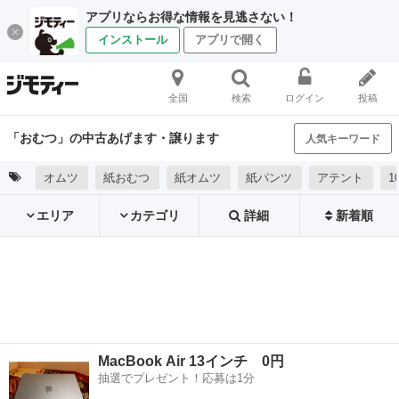
アプリならお得な情報を見逃さない！
インストール
アプリで開く
全国
検索
ログイン
投稿
「おむつ」の中古あげます・譲ります
人気キーワード
オムツ
紙おむつ
紙オムツ
紙パンツ
アテント
1
エリア
カテゴリ
詳細
新着順
MacBook Air 13インチ 0円
抽選でプレゼント！応募は1分