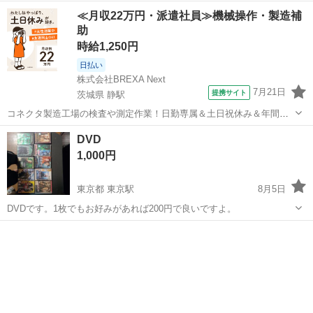
娘 三百六十五夜 花形探偵合戦 希望の乙女 恋愛自由型 娘十八御意見無
京都
京都市
太秦駅
DVD/ブルーレイ
美空ひばり
≪月収22万円・派遣社員≫機械操作・製造補
用 続 べらんめえ芸者 べらんめえ芸者 罷り通 べらんめえ芸者 佐渡へ
助
行く 続々 べら...
時給1,250円
日払い
株式会社BREXA Next
7月21日
提携サイト
茨城県 静駅
コネクタ製造工場の検査や測定作業！日勤専属＆土日祝休み＆年間休
日128日★クリーンルーム内作業★マイカー通勤OK＆無料駐車場あり
茨城
常陸大宮市
静駅
その他
DVD
★就業先食堂利用可！日払い制度あり！《茨城県常陸大宮市》 人気の
1,000円
工場のお仕事 ◇コネクタ製造工...
東京都 東京駅
8月5日
DVDです。1枚でもお好みがあれば200円で良いですよ。
東京
中央区
東京駅
DVD/ブルーレイ
DVD