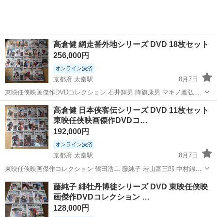
収500万円が目指せる...
高倉健 網走番外地シリーズ DVD 18枚セット
256,000円
オンライン決済
京都府 太秦駅
8月7日
東映任侠映画傑作DVDコレクション 石井輝男 降旗康男 マキノ雅弘 佐
伯清 網走番外地 丹波哲郎 田中邦衛 嵐寛寿郎 続・網走番外地 由利徹
京都
京都市
太秦駅
DVD/ブルーレイ
セット
高倉健 日本侠客伝シリーズ DVD 11枚セット
安部徹 望郷編 杉浦直樹 南国の対決 大原麗子 谷隼人 吹雪の斗争 梅
東映任侠映画傑作DVDコ…
宮...
192,000円
オンライン決済
京都府 太秦駅
8月7日
東映任侠映画傑作コレクション 鶴田浩二 藤純子 若山富三郎 中村錦之
助 長門裕之 星由里子 十朱幸代 マキノ雅弘 山下耕作 松方弘樹 田村高
京都
京都市
太秦駅
DVD/ブルーレイ
DVD
藤純子 緋牡丹博徒シリーズ DVD 東映任侠映
廣 津川雅彦 三田佳子 南田洋子 日本侠客伝 浪花編 関東編 決斗神田祭
画傑作DVDコレクション …
り 雷門の...
128,000円