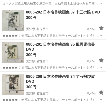
コネクタ製造工場の検査や測定作業！日勤専属＆土日祝休み＆年間休
日128日★クリーンルーム内作業★マイカー通勤OK＆無料駐車場あり
茨城
常陸大宮市
静駅
その他
0805-202 日本名作映画集 37 十三の眼 DVD
★就業先食堂利用可！日払い制度あり！《茨城県常陸大宮市》 人気の
300円
工場のお仕事 ◇コネクタ製造工...
愛知県 名古屋市
8月5日
★★★★★ ご自宅にある不要品を是非ジモティースポットへお持ち込
みしませんか？ 家電、趣味・スポーツ・レジャー用品、こども用品、
愛知
名古屋市
DVD/ブルーレイ
DVD
0805-201 日本名作映画集 35 風雲児信長
衣料服飾品、生活雑貨、家具、本、CD・DVDなどが無料でまとめて持
DVD
ち込めます！ ※詳細はこ...
300円
愛知県 名古屋市
8月5日
★★★★★ ご自宅にある不要品を是非ジモティースポットへお持ち込
みしませんか？ 家電、趣味・スポーツ・レジャー用品、こども用品、
愛知
名古屋市
DVD/ブルーレイ
信長
0805-200 日本名作映画集 34 すっ飛び駕
衣料服飾品、生活雑貨、家具、本、CD・DVDなどが無料でまとめて持
DVD
ち込めます！ ※詳細はこ...
300円
愛知県 名古屋市
8月5日
★★★★★ ご自宅にある不要品を是非ジモティースポットへお持ち込
みしませんか？ 家電、趣味・スポーツ・レジャー用品、こども用品、