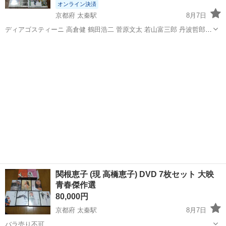
オンライン決済
京都府 太秦駅
8月7日
ディアゴスティーニ 高倉健 鶴田浩二 菅原文太 若山富三郎 丹波哲郎
山下耕作 俊藤浩滋 緋牡丹博徒 花札勝負 仁義通します お命戴きます
京都
京都市
太秦駅
DVD/ブルーレイ
二代目襲名 鉄火場列伝 お竜参上 一宿一飯
関根恵子 (現 高橋恵子) DVD 7枚セット 大映
青春傑作選
80,000円
京都府 太秦駅
8月7日
バラ売り不可