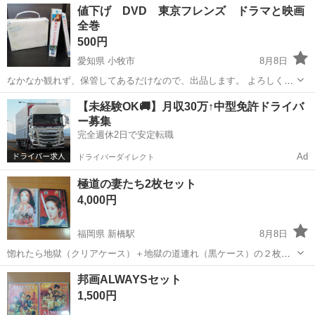
沖縄
那覇市
安里駅
DVD/ブルーレイ
値下げ DVD 東京フレンズ ドラマと映画
全巻
500円
愛知県 小牧市
8月8日
なかなか観れず、保管してあるだけなので、出品します。 よろしくお
願いいたします。
愛知
小牧市
DVD/ブルーレイ
ドラマ
【未経験OK🚚】月収30万↑中型免許ドライバ
ー募集
完全週休2日で安定転職
Ad
ドライバーダイレクト
極道の妻たち2枚セット
4,000円
福岡県 新橋駅
8月8日
惚れたら地獄（クリアケース）＋地獄の道連れ（黒ケース）の２枚セ
ットになります！ 単品購入可能！値下げは無理です！ ダブって購入し
福岡
久留米市
新橋駅
DVD/ブルーレイ
邦画ALWAYSセット
たので手放します！
1,500円