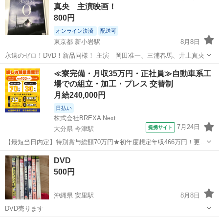
真央 主演映画！
800円
オンライン決済
配送可
東京都 新小岩駅
8月8日
永遠のゼロ！DVD！新品同様！ 主演 岡田准一、三浦春馬、井上真央
東京
葛飾区
新小岩駅
DVD/ブルーレイ
永遠の0
≪寮完備・月収35万円・正社員≫自動車系工
場での組立・加工・プレス 交替制
月給240,000円
日払い
株式会社BREXA Next
7月24日
提携サイト
大分県 今津駅
【最短当日内定】特別賞与総額70万円★初年度想定年収466万円！更新
インセンティブ30万円★無料の備品付き寮完備＆赴任旅費会社負担◎
大分
中津市
今津駅
その他
DVD
業績賞与＆昇給あり！軽自動車の製造業務！ ダイハツ車の製造 大手自
500円
動車メーカーである『ダイ...
沖縄県 安里駅
8月8日
DVD売ります