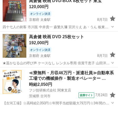
高倉健 映画 DVD-BOX 8枚セット 東宝
ている他の物と合わせて取引して下さる方は無料でお付けする事も検
120,000円
討します。 宜しくお願い...
オンライン決済
京都府 太秦駅
8月7日
四十七人の刺客 市川崑 中井貴一 森繁久彌 宮沢りえ あ・うん 板東英
二 富司純子 宮本信子 降旗康男 海へ See you 桜田淳子 池部良 いしだ
京都
京都市
太秦駅
DVD/ブルーレイ
宮沢りえ
高倉健 映画 DVD 25枚セット
あゆみ 蔵原惟繕 海峡 吉永小百合 三浦友和 笠智衆 森谷司郎 居...
192,000円
オンライン決済
京都府 太秦駅
8月7日
★遥かなる山の呼び声 ケースなし レンタル専用 倍賞千恵子 山田洋次
★ブラック・レイン ケースなし レンタル専用 マイケル・ダグラス 松
京都
京都市
太秦駅
DVD/ブルーレイ
菅原文太
≪寮無料・月収46万円・派遣社員≫自動車系
田優作 リドリー・スコット ★大脱獄 ケースなし レンタル専用 菅原文
工場での機械操作・製造オペレーター …
太 石井輝男 ★...
時給2,050円
フジ技研株式会社 関東支店
7月24日
提携サイト
茨城県 古河市
【古河工場】☆高時給2,050円☆年間手当総額最大79万円☆3年間の手
当総額169万円☆年収630万円可☆寮費無料☆大手トラックメーカーで
茨城
古河市
その他
の組立組付のお仕事☆自動車業界経験者積極採用中！！【20代でも年