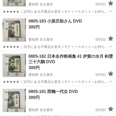
愛知県 名古屋市
8月5日
★★★★★ ご自宅にある不要品を是非ジモティースポットへお持ち込
みしませんか？ 家電、趣味・スポーツ・レジャー用品、こども用品、
愛知
名古屋市
DVD/ブルーレイ
DVD
0805-183 小原庄助さん DVD
衣料服飾品、生活雑貨、家具、本、CD・DVDなどが無料でまとめて持
300円
ち込めます！ ※詳細はこ...
愛知県 名古屋市
8月5日
★★★★★ ご自宅にある不要品を是非ジモティースポットへお持ち込
みしませんか？ 家電、趣味・スポーツ・レジャー用品、こども用品、
愛知
名古屋市
DVD/ブルーレイ
DVD
0805-182 日本名作映画集 41 伊賀の水月 剣雲
衣料服飾品、生活雑貨、家具、本、CD・DVDなどが無料でまとめて持
三十六騎 DVD
ち込めます！ ※詳細はこ...
300円
愛知県 名古屋市
8月5日
★★★★★ ご自宅にある不要品を是非ジモティースポットへお持ち込
みしませんか？ 家電、趣味・スポーツ・レジャー用品、こども用品、
愛知
名古屋市
DVD/ブルーレイ
DVD
0805-181 西鶴一代女 DVD
衣料服飾品、生活雑貨、家具、本、CD・DVDなどが無料でまとめて持
300円
ち込めます！ ※詳細はこ...
愛知県 名古屋市
8月5日