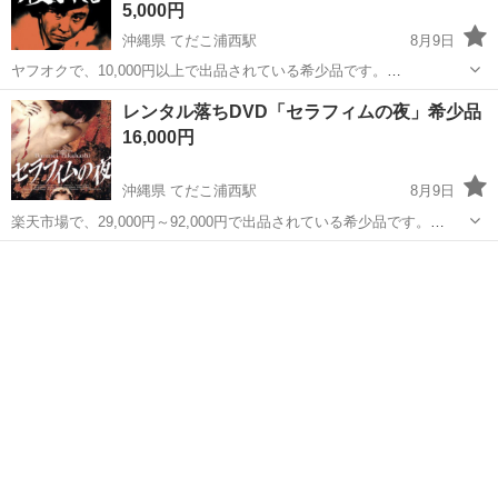
5,000円
沖縄県 てだこ浦西駅
8月9日
ヤフオクで、10,000円以上で出品されている希少品です。
https://auctions.yahoo.co.jp/jp/auction/s1227071334 視聴に問題ありま
沖縄
沖縄市
てだこ浦西駅
DVD/ブルーレイ
遺体
レンタル落ちDVD「セラフィムの夜」希少品
せんが、中古品ですのでご了承ください...
16,000円
沖縄県 てだこ浦西駅
8月9日
楽天市場で、29,000円～92,000円で出品されている希少品です。
https://item.rakuten.co.jp/sofapotato/b5hbwm5okq5fldvceznoezzyiu/ 視
沖縄
沖縄市
てだこ浦西駅
DVD/ブルーレイ
聴に問...
レンタル落ち