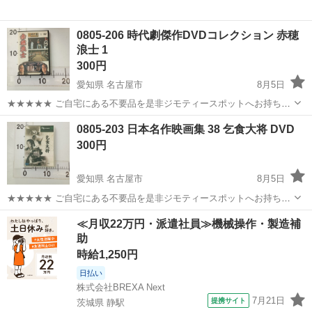
0805-206 時代劇傑作DVDコレクション 赤穂
浪士 1
300円
愛知県 名古屋市
8月5日
★★★★★ ご自宅にある不要品を是非ジモティースポットへお持ち込
みしませんか？ 家電、趣味・スポーツ・レジャー用品、こども用品、
愛知
名古屋市
DVD/ブルーレイ
時代劇
0805-203 日本名作映画集 38 乞食大将 DVD
衣料服飾品、生活雑貨、家具、本、CD・DVDなどが無料でまとめて持
300円
ち込めます！ ※詳細はこ...
愛知県 名古屋市
8月5日
★★★★★ ご自宅にある不要品を是非ジモティースポットへお持ち込
みしませんか？ 家電、趣味・スポーツ・レジャー用品、こども用品、
愛知
名古屋市
DVD/ブルーレイ
大将
≪月収22万円・派遣社員≫機械操作・製造補
衣料服飾品、生活雑貨、家具、本、CD・DVDなどが無料でまとめて持
助
ち込めます！ ※詳細はこ...
時給1,250円
日払い
株式会社BREXA Next
7月21日
提携サイト
茨城県 静駅