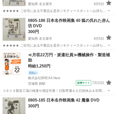
愛知県 名古屋市
8月5日
★★★★★ ご自宅にある不要品を是非ジモティースポットへお持ち込
みしませんか？ 家電、趣味・スポーツ・レジャー用品、こども用品、
愛知
名古屋市
DVD/ブルーレイ
DVD
0805-186 日本名作映画集 40 狐の呉れた赤ん
衣料服飾品、生活雑貨、家具、本、CD・DVDなどが無料でまとめて持
坊 DVD
ち込めます！ ※詳細はこ...
300円
愛知県 名古屋市
8月5日
★★★★★ ご自宅にある不要品を是非ジモティースポットへお持ち込
みしませんか？ 家電、趣味・スポーツ・レジャー用品、こども用品、
愛知
名古屋市
DVD/ブルーレイ
DVD
≪月収22万円・派遣社員≫機械操作・製造補
衣料服飾品、生活雑貨、家具、本、CD・DVDなどが無料でまとめて持
助
ち込めます！ ※詳細はこ...
時給1,250円
日払い
株式会社BREXA Next
7月21日
提携サイト
茨城県 静駅
コネクタ製造工場の検査や測定作業！日勤専属＆土日祝休み＆年間休
日128日★クリーンルーム内作業★マイカー通勤OK＆無料駐車場あり
茨城
常陸大宮市
静駅
その他
0805-185 日本名作映画集 42 魔像 DVD
★就業先食堂利用可！日払い制度あり！《茨城県常陸大宮市》 人気の
300円
工場のお仕事 ◇コネクタ製造工...