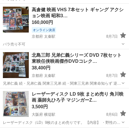
京都
京都市
太秦駅
DVD/ブルーレイ
DVD
高倉健 映画 VHS 7本セット ギャング アクシ
ョン映画 昭和3…
160,000円
オンライン決済
京都府 太秦駅
8月7日
バラ売り不可
京都
京都市
太秦駅
DVD/ブルーレイ
VHS
北島三郎 兄弟仁義シリーズ DVD 7枚セット
東映任侠映画傑作DVDコレク…
38,400円
京都府 太秦駅
8月7日
兄弟仁義 続・兄弟仁義 関東三兄弟 続・関東三兄弟 関東命知らず 逆縁
の盃 関東兄貴分 鶴田浩二 藤純子 村田英雄 若山富三郎 山城新伍 俊藤
京都
京都市
太秦駅
DVD/ブルーレイ
DVD
レーザーディスク LD 9枚 まとめ売り 角川映
浩滋 山下耕作 里見浩太朗 待田京介 松方弘樹 安部徹 大木実 菅原文太
画 薬師丸ひろ子 マジンガーZ…
金子信...
3,500円
大阪府 横堤駅
8月6日
レーザーディスク（LD）9枚のまとめ売りです。 【内容】 ・野性の証
明（NEVER GIVE UP）※2種 ・探偵物語 ・里見八犬伝 ・二代目はク