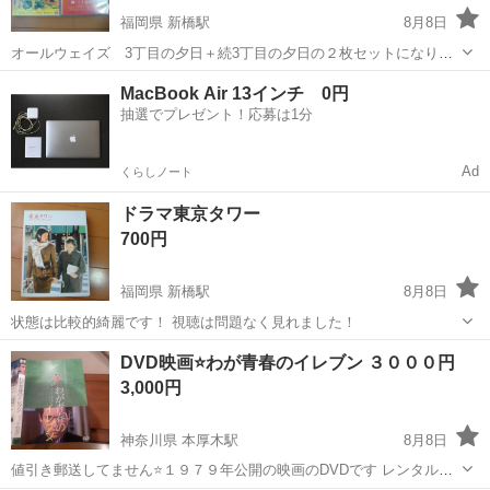
福岡県 新橋駅
8月8日
オールウェイズ 3丁目の夕日＋続3丁目の夕日の２枚セットになりま
す！ 専用ケース付きでのお渡しになります！ 視聴は全く問題ございま
福岡
久留米市
新橋駅
DVD/ブルーレイ
MacBook Air 13インチ 0円
せんでした！
抽選でプレゼント！応募は1分
Ad
くらしノート
ドラマ東京タワー
700円
福岡県 新橋駅
8月8日
状態は比較的綺麗です！ 視聴は問題なく見れました！
福岡
久留米市
新橋駅
DVD/ブルーレイ
DVD映画⭐️わが青春のイレブン ３０００円
3,000円
神奈川県 本厚木駅
8月8日
値引き郵送してません⭐️１９７９年公開の映画のDVDです レンタル落