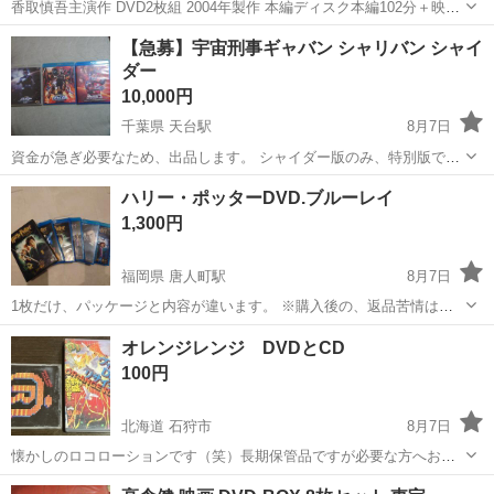
香取慎吾主演作 DVD2枚組 2004年製作 本編ディスク本編102分＋映像
特典23分 特典ディスク107分
宮城
仙台市
北山駅
DVD/ブルーレイ
【急募】宇宙刑事ギャバン シャリバン シャイ
ダー
10,000円
千葉県 天台駅
8月7日
資金が急ぎ必要なため、出品します。 シャイダー版のみ、特別版で
す。 ボーナスディスクや、未開封ストラップあります。 8月7日に指定
千葉
千葉市
天台駅
DVD/ブルーレイ
ハリー・ポッターDVD.ブルーレイ
場所で手渡しのお取引できる方お願いします。 バラ売りはしてませ
1,300円
ん。
福岡県 唐人町駅
8月7日
1枚だけ、パッケージと内容が違います。 ※購入後の、返品苦情は受
け付けていません。 ※現金払いのみ。郵送不可。 ※商品の詳細は、写
福岡
福岡市
唐人町駅
DVD/ブルーレイ
オレンジレンジ DVDとCD
真もしくはご自身で検索ください。は
100円
北海道 石狩市
8月7日
懐かしのロコローションです（笑）長期保管品ですが必要な方へお譲
りします。 直接引き渡しで石狩花川南あたりが希望です。 私の投稿し
北海道
石狩市
DVD/ブルーレイ
DVD