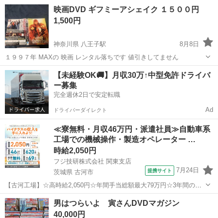
ちです
神奈川
厚木市
本厚木駅
DVD/ブルーレイ
DVD
映画DVD ギフミーアシェイク １５００円
1,500円
神奈川県 八王子駅
8月8日
１９９７年 MAXの 映画 レンタル落ちです 値引きしてません
神奈川
厚木市
八王子駅
DVD/ブルーレイ
DVD
【未経験OK🚚】月収30万↑中型免許ドライバ
ー募集
完全週休2日で安定転職
Ad
ドライバーダイレクト
≪寮無料・月収46万円・派遣社員≫自動車系
工場での機械操作・製造オペレーター …
時給2,050円
フジ技研株式会社 関東支店
7月24日
提携サイト
茨城県 古河市
【古河工場】☆高時給2,050円☆年間手当総額最大79万円☆3年間の手
当総額169万円☆年収630万円可☆寮費無料☆大手トラックメーカーで
茨城
古河市
その他
男はつらいよ 寅さんDVDマガジン
の組立組付のお仕事☆自動車業界経験者積極採用中！！【20代でも年
40,000円
収500万円が目指せる...