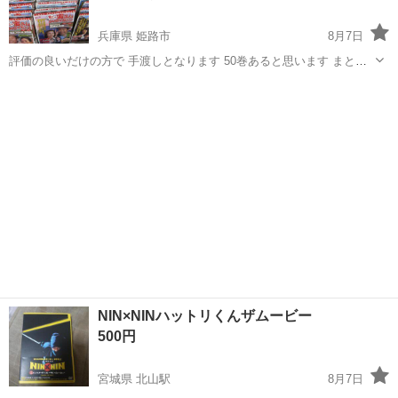
兵庫県 姫路市
8月7日
評価の良いだけの方で 手渡しとなります 50巻あると思います まとめ
てお願いします 興味のある方は お気軽にお声かけくださいませ 詳し
兵庫
姫路市
DVD/ブルーレイ
男はつらいよ
く検品致します
NIN×NINハットリくんザムービー
500円
宮城県 北山駅
8月7日