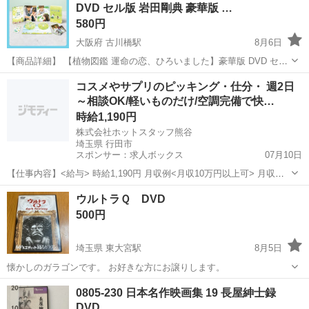
DVD セル版 岩田剛典 豪華版 …
580円
大阪府 古川橋駅
8月6日
【商品詳細】 【植物図鑑 運命の恋、ひろいました】豪華版 DVD セル
版 岩田剛典 豪華版 初回限定生産 「植物図鑑 運命の恋,ひろいました
大阪
門真市
古川橋駅
DVD/ブルーレイ
植物図鑑
コスメやサプリのピッキング・仕分・ 週2日
豪華版〈初回限定生産・2枚組〉」 岩田剛典 / 高畑充希 / 三木康一郎
～相談OK/軽いものだけ/空調完備で快…
定価...
時給1,190円
株式会社ホットスタッフ熊谷
埼玉県 行田市
スポンサー：求人ボックス
07月10日
【仕事内容】<給与> 時給1,190円 月収例<月収10万円以上可> 月収例:
時給×5.75h×15日=102,638円 1日の実働8時間以降の時給:1,488円 給料
アルバイト・パート / 派遣社員
ウルトラＱ DVD
日:毎月末日 スグにお金がほしい方は!! <日払い/即払い/週...
500円
埼玉県 東大宮駅
8月5日
懐かしのガラゴンです。 お好きな方にお譲りします。
埼玉
さいたま市
東大宮駅
DVD/ブルーレイ
DVD
0805-230 日本名作映画集 19 長屋紳士録
DVD