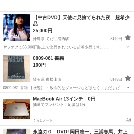
【中古DVD】天使に見捨てられた夜 超希少
品
25,000円
沖縄県 てだこ浦西駅
8月9日
ヤフオクで63,000円以上で出品されている超希少品です。
https://auctions.yahoo.co.jp/jp/auction/d1227083754 視聴に問題ありま
沖縄
沖縄市
てだこ浦西駅
DVD/ブルーレイ
天使
0809-061 書籍
せんが、中古品ですのでご了承ください...
100円
埼玉県 東松山市
8月9日
0809-061 書籍 【状態】 ・致命的なダメージなどはなく、まだまだ使
える商品です ・詳細は現地でご確認ください ・お値引きは出来かねま
埼玉
東松山市
DVD/ブルーレイ
書籍
MacBook Air 13インチ 0円
すのでご了承願います ※中古品のため、状態についてはご理解の上、
抽選でプレゼント！応募は1分
ご...
Ad
くらしノート
永遠の０ DVD! 岡田准一、三浦春馬、井上