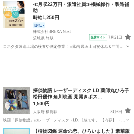
大阪
大阪市
横堤駅
DVD/ブルーレイ
レーザーディスク
≪月収22万円・派遣社員≫機械操作・製造補
リスチャン ・魔界転生（劇場版・東映） ・病院へ行こう（滝田...
助
時給1,250円
日払い
株式会社BREXA Next
7月21日
提携サイト
茨城県 静駅
コネクタ製造工場の検査や測定作業！日勤専属＆土日祝休み＆年間休
日128日★クリーンルーム内作業★マイカー通勤OK＆無料駐車場あり
茨城
常陸大宮市
静駅
その他
★就業先食堂利用可！日払い制度あり！《茨城県常陸大宮市》 人気の
工場のお仕事 ◇コネクタ製造工...
探偵物語 レーザーディスク LD 薬師丸ひろ子
松田優作 角川映画 見開きポス…
1,500円
大阪府 横堤駅
8月6日
映画「探偵物語」のレーザーディスク（LD）1枚です。 【内容】 ・LD
ディスク 1枚（品番 FH078-24KD／MONO） ・ジャケット（見開き仕
大阪
大阪市
横堤駅
DVD/ブルーレイ
レーザーディスク
【植物図鑑 運命の恋、ひろいました】豪華版
様・内側は松田優作＆薬師丸ひろ子のポスター） ・角川映画／主演 ...