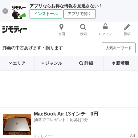
アプリならお得な情報を見逃さない！
インストール
アプリで開く
全国
検索
ログイン
投稿
邦画の中古あげます・譲ります
人気キーワード
エリア
ジャンル
詳細
新着順
MacBook Air 13インチ 0円
抽選でプレゼント！応募は1分
Ad
くらしノート