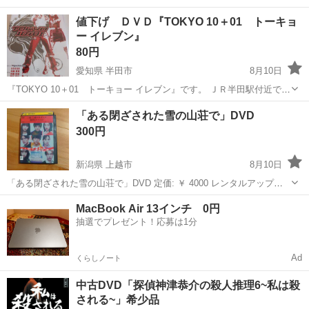
値下げ ＤＶＤ『TOKYO 10＋01 トーキョ
ー イレブン』
80円
愛知県 半田市
8月10日
『TOKYO 10＋01 トーキョー イレブン』です。 ＪＲ半田駅付近での
手渡しでお願いします。 万一、視聴できない場合、取引場所まで、お
愛知
半田市
DVD/ブルーレイ
舞台挨拶
「ある閉ざされた雪の山荘で」DVD
持ちいただければ、全額返金させていただきます。 ２００２年劇場公
300円
開作...
新潟県 上越市
8月10日
「ある閉ざされた雪の山荘で」DVD 定価: ￥ 4000 レンタルアップ品
になります。 再生確認済み 個性派キャストで面白かったです。 興味
新潟
上越市
DVD/ブルーレイ
MacBook Air 13インチ 0円
あるかたおねがいします。 【キャスト】 #重岡大毅 #中条あやみ #飯
抽選でプレゼント！応募は1分
塚健 ...
Ad
くらしノート
中古DVD「探偵神津恭介の殺人推理6~私は殺
される~」希少品