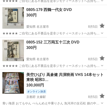
★★★★★ ご自宅にある不要品を是非ジモティースポットへお持ち込
みしませんか？ 家電、趣味・スポーツ・レジャー用品、こども用品、
愛知
名古屋市
DVD/ブルーレイ
DVD
0805-179 西鶴一代女 DVD
衣料服飾品、生活雑貨、家具、本、CD・DVDなどが無料でまとめて持
300円
ち込めます！ ※詳細はこ...
愛知県 名古屋市
8月5日
★★★★★ ご自宅にある不要品を是非ジモティースポットへお持ち込
みしませんか？ 家電、趣味・スポーツ・レジャー用品、こども用品、
愛知
名古屋市
DVD/ブルーレイ
DVD
0805-152 三万両五十三次 DVD
衣料服飾品、生活雑貨、家具、本、CD・DVDなどが無料でまとめて持
300円
ち込めます！ ※詳細はこ...
愛知県 名古屋市
8月5日
★★★★★ ご自宅にある不要品を是非ジモティースポットへお持ち込
みしませんか？ 家電、趣味・スポーツ・レジャー用品、こども用品、
愛知
名古屋市
DVD/ブルーレイ
DVD
美空ひばり 高倉健 共演映画 VHS 14本セット
衣料服飾品、生活雑貨、家具、本、CD・DVDなどが無料でまとめて持
東映 昭和3…
ち込めます！ ※詳細はこ...
100,000円
オンライン決済
京都府 太秦駅
8月5日
青い海原 おてもやん べらんめえ中乗りさん 魚河岸の女石松 娘の中の