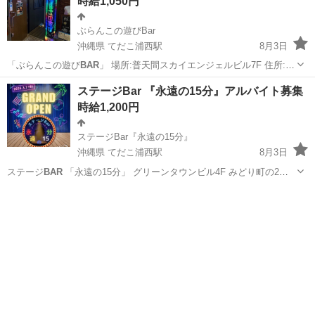
時給1,050円
ぶらんこの遊びBar
沖縄県 てだこ浦西駅
8月3日
「ぶらんこの遊び
BAR
」 場所:普天間スカイエンジェルビル7F 住所:宜
野湾市普天間2-49-13 スカイエンジェルビル 時間:21時〜5時（3時間〜
沖縄
宜野湾市
てだこ浦西駅
バーテンダー
スタッフ
ステージBar 『永遠の15分』アルバイト募集
可） 時給:1050円〜 随時昇給あり ドリンクバックなど各種バックあり
時給1,200円
...
ステージBar『永遠の15分』
沖縄県 てだこ浦西駅
8月3日
ステージ
BAR
「永遠の15分」 グリーンタウンビル4F みどり町の2次
会を盛り上げたい👊 ステージあり、演出あり レーザーピカピカ⚡️ シャ
沖縄
うるま市
てだこ浦西駅
バーテンダー
ステージ
ボン玉ふわふわ🫧 雪がちらちら❄️ スモークもくもく☁️ 一緒にお客さん
と楽し...