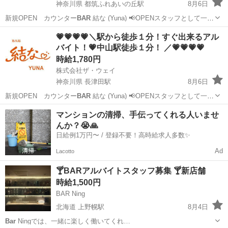
神奈川県 都筑ふれあいの丘駅
8月6日
新規OPEN カウンター
BAR
結な (Yuna) 📢OPENスタッフとして一緒
に楽しく働きませんか？ 【😊平均年齢は30代～50代のスタッフばかり
神奈川
横浜市
都筑ふれあいの丘駅
その他
スタッフ
💗💗💗💗＼駅から徒歩１分！すぐ出来るアル
です😊】 【お仕事内容】 カウンター内でドリ...
バイト！💗中山駅徒歩１分！ ／💗💗💗💗
時給1,780円
株式会社ザ・ウェイ
神奈川県 長津田駅
8月6日
新規OPEN カウンター
BAR
結な (Yuna) 📢OPENスタッフとして一緒
に楽しく働きませんか？ 【😊平均年齢は30代～50代のスタッフばかり
神奈川
横浜市
長津田駅
その他
スタッフ
マンションの清掃、手伝ってくれる人いませ
です😊】 【お仕事内容】 カウンター内でドリ...
んか？😭🙏
日給例1万円〜 / 登録不要！高時給求人多数✨
Ad
Lacotto
🍸BARアルバイトスタッフ募集 🍸新店舗
時給1,500円
BAR Ning
北海道 上野幌駅
8月4日
Bar
Ningでは、一緒に楽しく働いてくれ…