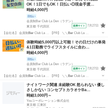
OK！1日でもOK！日払い◎現金手渡…
「SU
BAR
U」ブランド！...
時給4,000円
日払い
会員制Bar Club La Den（ラデン）
7月27日
提携サイト
東京都 千代田区
【会社名】 会員制
Bar
Club La … 【PR】 ＼＼
Bar
Club La …
東京
千代田区
その他
体験時給5,000円以上可能！その日だけの単発
&1日勤務でライフスタイルに合わ…
時給4,000円
日払い
会員制Bar Club La Den（ラデン）
7月27日
提携サイト
東京都 千代田区
【会社名】 会員制
Bar
Club La … 【PR】 ＼＼
Bar
Club La …
東京
千代田区
その他
ナイトワーク関連 未経験OK 怒られない 優し
さしかない コンセプトカラオケBa…
時給3,000円～
Youコーポレーション株式会社
東京都 江東区