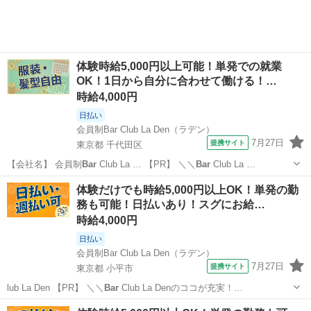
体験時給5,000円以上可能！単発での就業
OK！1日から自分に合わせて働ける！…
時給4,000円
日払い
会員制Bar Club La Den（ラデン）
7月27日
提携サイト
東京都 千代田区
【会社名】 会員制
Bar
Club La … 【PR】 ＼＼
Bar
Club La …
東京
千代田区
その他
体験だけでも時給5,000円以上OK！単発の勤
務も可能！日払いあり！スグにお給…
時給4,000円
日払い
会員制Bar Club La Den（ラデン）
7月27日
提携サイト
東京都 小平市
lub La Den 【PR】 ＼＼
Bar
Club La Denのココが充実！…
東京
小平市
その他