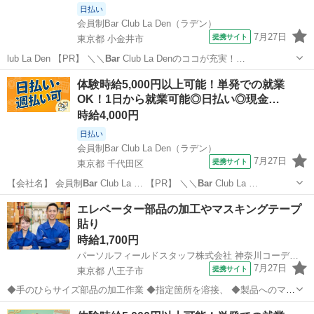
日払い
会員制Bar Club La Den（ラデン）
7月27日
提携サイト
東京都 小金井市
lub La Den 【PR】 ＼＼
Bar
Club La Denのココが充実！…
東京
小金井市
その他
体験時給5,000円以上可能！単発での就業
OK！1日から就業可能◎日払い◎現金…
時給4,000円
日払い
会員制Bar Club La Den（ラデン）
7月27日
提携サイト
東京都 千代田区
【会社名】 会員制
Bar
Club La … 【PR】 ＼＼
Bar
Club La …
東京
千代田区
その他
エレベーター部品の加工やマスキングテープ
貼り
時給1,700円
パーソルフィールドスタッフ株式会社 神奈川コーディネートセンター/T
7月27日
提携サイト
東京都 八王子市
◆手のひらサイズ部品の加工作業 ◆指定箇所を溶接、 ◆製品へのマス
キング(テープ貼り) ◆サンダー・グラインダーを使ってバリ取り ◆そ
東京
八王子市
工場