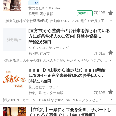
日払い
株式会社BREXA Next
7月10日
提携サイト
群馬県 西小泉駅
【就業先は株式会社SU
BAR
U】自動車やエンジンの組立や金属加工！
備品付き寮完備！赴任旅費会社負担★業績賞与＆昇給あり！未経験活
群馬
西小泉駅
その他
[直方市]から整備士のお仕事を探されている
躍中★人気の土日休み！車・バイク・自転車通勤可★《群馬県太田
方に好条件求人のご案内!!経験や資格…
市・邑楽群》 人気の工場のお仕事 ...
時給2,650円
クイックコンサルティング
福岡県 直方市
7月31日
《数ある求人の中から弊社の求人をご覧いただきありがとうございま
す!!》 全国に様々な求人を5万件以上取り扱っておりご希望条件やご状
福岡
直方市
工場
スタッフ
🎀🎀🎀【中山駅から徒歩1分】🎀🎀🎀時給
況に応じてマッチしそうな求人をご案内いたします!! 応募前に相談だ
1,780円～★完全未経験OKのお手伝い…
けしてみたい方やどんな求...
時給1,780円
株式会社ザ・ウェイ
神奈川県 センター南駅
7月30日
新規OPEN カウンター
BAR
結な (Yuna) 📢OPENスタッフとして一緒
に楽しく働きませんか？ 【😊平均年齢は30代～50代のスタッフばかり
神奈川
横浜市
センター南駅
その他
スタッフ
【在宅可】一緒にオフ会を企画、サポートし
です😊】 【お仕事内容】 カウンター内でドリ...
てくれる方募集です♪【自由出勤可】