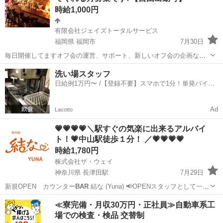
時給1,000円
有限会社ジェイズトータルサービス
福岡県 福岡市
7月30日
毎日開催してますオフ会の運営、サポート、新しいオフ会の企画な
ど、一緒に楽しく働きませんか(^-^)？ 楽しく働きながら、たくさんの
福岡
福岡市
その他
人脈
洗い場スタッフ
方々と出逢え、人脈を広げることができます♪ 副業として是非やって
日給例1万円〜 /【登録不要】スマホで1分！単発バイト
みませんか😉？ ...
一括検索✨
Ad
Lacotto
💗💗💗💗＼駅すぐの気楽に出来るアルバイ
ト！💗中山駅徒歩１分！ ／💗💗💗💗
時給1,780円
株式会社ザ・ウェイ
神奈川県 長津田駅
7月29日
新規OPEN カウンター
BAR
結な (Yuna) 📢OPENスタッフとして一緒
に楽しく働きませんか？ 【😊平均年齢は30代～50代のスタッフばかり
神奈川
横浜市
長津田駅
その他
スタッフ
≪寮完備・月収30万円・正社員≫自動車系工
です😊】 【お仕事内容】 カウンター内でドリ...
場での検査・検品 交替制