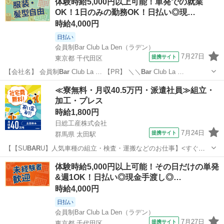
体験時給5,000円以上可能！単発での就業
の他：製品の移動などの付随業務(重たいものは一切なし！) ◆座り作
OK！1日のみの勤務OK！日払い◎現…
業5：立ち作業5の業務...
時給4,000円
日払い
会員制Bar Club La Den（ラデン）
7月27日
提携サイト
東京都 千代田区
【会社名】 会員制
Bar
Club La … 【PR】 ＼＼
Bar
Club La …
東京
千代田区
その他
≪寮無料・月収40.5万円・派遣社員≫組立・
加工・プレス
時給1,800円
日総工産株式会社
7月24日
提携サイト
群馬県 太田駅
【【SU
BAR
U】人気車種の組立・検査・運搬などのお仕事】<すぐ赴
任！すぐ働きたい方！> お仕事内容 【SU
BAR
U】人気車種の組立・検
群馬
太田市
太田駅
その他
体験時給5,000円以上可能！その日だけの単発
査・運搬などのお仕事 ①ハンドルなどの部品をインパクトを使用して
&週1OK！日払い◎現金手渡し◎…
クルマに取り付ける”組...
時給4,000円
日払い
会員制Bar Club La Den（ラデン）
7月27日
提携サイト
東京都 千代田区