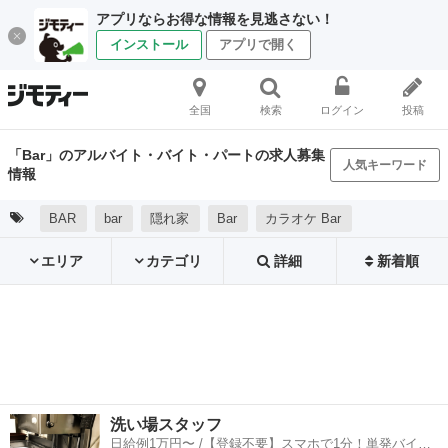
アプリならお得な情報を見逃さない！
インストール
アプリで開く
全国
検索
ログイン
投稿
「Bar」のアルバイト・バイト・パートの求人募集
人気キーワード
情報
BAR
bar
隠れ家
Bar
カラオケ Bar
エリア
カテゴリ
詳細
新着順
洗い場スタッフ
日給例1万円〜 /【登録不要】スマホで1分！単発バイト