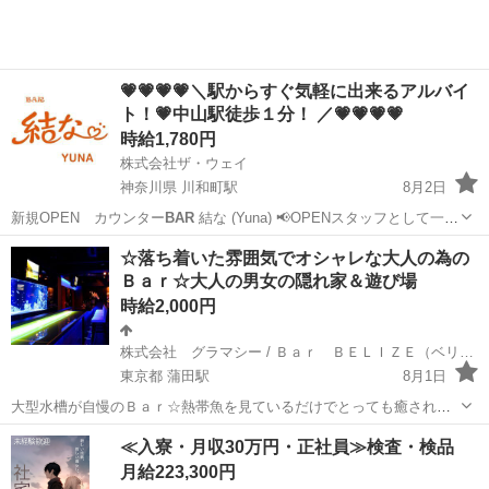
💗💗💗💗＼駅からすぐ気軽に出来るアルバイ
ト！💗中山駅徒歩１分！ ／💗💗💗💗
時給1,780円
株式会社ザ・ウェイ
神奈川県 川和町駅
8月2日
新規OPEN カウンター
BAR
結な (Yuna) 📢OPENスタッフとして一緒
に楽しく働きませんか？ 【😊平均年齢は30代～50代のスタッフばかり
神奈川
横浜市
川和町駅
その他
スタッフ
☆落ち着いた雰囲気でオシャレな大人の為の
です😊】 【お仕事内容】 カウンター内でドリ...
Ｂａｒ☆大人の男女の隠れ家＆遊び場
時給2,000円
株式会社 グラマシー / Ｂａｒ ＢＥＬＩＺＥ（ベリーズ）
東京都 蒲田駅
8月1日
大型水槽が自慢のＢａｒ☆熱帯魚を見ているだけでとっても癒されま
す。 オシャレで落ち着いた雰囲気なので、大人の男女の方にとても好
東京
大田区
蒲田駅
その他
大人
≪入寮・月収30万円・正社員≫検査・検品
評です。本格的なＢａｒですが、敷居の低いとてもカジュアルでアッ
月給223,300円
トホームなお店です。 蒲田っぽ...