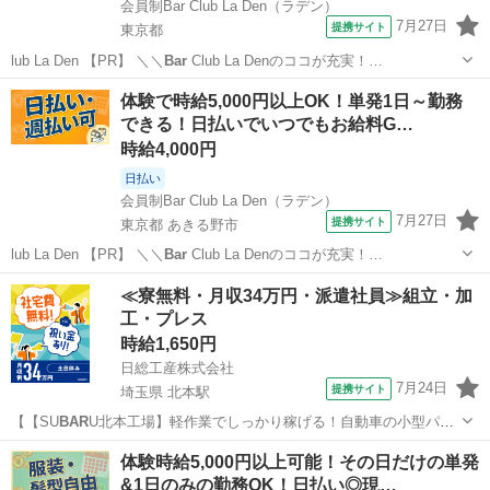
会員制Bar Club La Den（ラデン）
7月27日
提携サイト
東京都
lub La Den 【PR】 ＼＼
Bar
Club La Denのココが充実！…
東京
その他
体験で時給5,000円以上OK！単発1日～勤務
できる！日払いでいつでもお給料G…
時給4,000円
日払い
会員制Bar Club La Den（ラデン）
7月27日
提携サイト
東京都 あきる野市
lub La Den 【PR】 ＼＼
Bar
Club La Denのココが充実！…
東京
あきる野市
その他
≪寮無料・月収34万円・派遣社員≫組立・加
工・プレス
時給1,650円
日総工産株式会社
7月24日
提携サイト
埼玉県 北本駅
【【SU
BAR
U北本工場】軽作業でしっかり稼げる！自動車の小型パー
ツ組立・検査】<SU
BAR
U北本工場>寮費無料×特典60万円支給♪ お仕
埼玉
北本市
北本駅
その他
体験時給5,000円以上可能！その日だけの単発
事内容 【SU
BAR
U北本工場】軽作業でしっかり稼げる！自動車の小型
&1日のみの勤務OK！日払い◎現…
パーツ組立・検査...