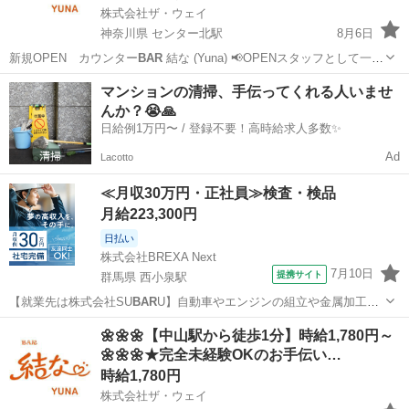
株式会社ザ・ウェイ
神奈川県 センター北駅
8月6日
新規OPEN カウンター
BAR
結な (Yuna) 📢OPENスタッフとして一緒
に楽しく働きませんか？ 【😊平均年齢は30代～50代のスタッフばかり
神奈川
横浜市
センター北駅
その他
スタッフ
マンションの清掃、手伝ってくれる人いませ
です😊】 【お仕事内容】 カウンター内でドリ...
んか？😭🙏
日給例1万円〜 / 登録不要！高時給求人多数✨
Ad
Lacotto
≪月収30万円・正社員≫検査・検品
月給223,300円
日払い
株式会社BREXA Next
7月10日
提携サイト
群馬県 西小泉駅
【就業先は株式会社SU
BAR
U】自動車やエンジンの組立や金属加工！
備品付き寮完備！赴任旅費会社負担★業績賞与＆昇給あり！未経験活
群馬
西小泉駅
その他
🌼🌼🌼【中山駅から徒歩1分】時給1,780円～
躍中★人気の土日休み！車・バイク・自転車通勤可★《群馬県太田
🌼🌼🌼★完全未経験OKのお手伝い…
市・邑楽群》 人気の工場のお仕事 ...
時給1,780円
株式会社ザ・ウェイ