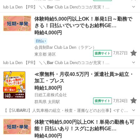
lub La Den 【PR】 ＼＼
Bar
Club La Denのココが充実！…
東京
墨田区
その他
体験時給5,000円以上OK！単発1日～勤務で
きる！日払いでいつでもお給料GE…
時給4,000円
日払い
会員制Bar Club La Den（ラデン）
7月27日
提携サイト
東京都 港区
lub La Den 【PR】 ＼＼
Bar
Club La Denのココが充実！…
東京
港区
その他
≪寮無料・月収40.5万円・派遣社員≫組立・
加工・プレス
時給1,800円
日総工産株式会社
7月24日
提携サイト
群馬県 太田駅
【【SU
BAR
U】人気車種の組立・検査・運搬などのお仕事】<すぐ赴
任！すぐ働きたい方！> お仕事内容 【SU
BAR
U】人気車種の組立・検
群馬
太田市
太田駅
その他
体験で時給5,000円以上OK！単発の勤務も可
査・運搬などのお仕事 ①ハンドルなどの部品をインパクトを使用して
能！日払いあり！スグにお給料GE…
クルマに取り付ける”組...
時給4,000円