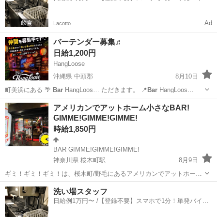
一括検索✨
Ad
Lacotto
バーテンダー募集♬
日給1,200円
HangLoose
沖縄県 中頭郡
8月10日
町美浜にある 🌴
Bar
HangLoos… ただきます。 📍
Bar
HangLoos…
沖縄
中頭郡
バーテンダー
Bar
アメリカンでアットホーム小さなBAR!
GIMME!GIMME!GIMME!
時給1,850円
BAR GIMME!GIMME!GIMME!
神奈川県 桜木町駅
8月9日
ギミ！ギミ！ギミ！は、桜木町/野毛にあるアメリカンでアットホーム
なバーです。 小さなバーですが、週末になるとギッシリとお客さんが
神奈川
横浜市
桜木町駅
バーテンダー
BAR
洗い場スタッフ
スタンディングでやってきます。 お客さんに外国人の方が多いインタ
日給例1万円〜 /【登録不要】スマホで1分！単発バイト
ーナショナルバーでもあり...
一括検索✨