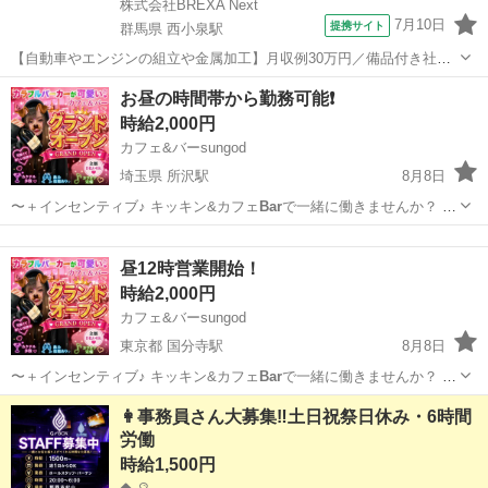
株式会社BREXA Next
7月10日
提携サイト
群馬県 西小泉駅
【自動車やエンジンの組立や金属加工】月収例30万円／備品付き社宅
あり／赴任旅費会社負担／人気の土日休み《群馬県太田市・邑楽群》
群馬
西小泉駅
その他
お昼の時間帯から勤務可能❗️
人気の工場のお仕事 ◇自動車・自動車部品の製造◇ 株式会社
時給2,000円
SU
BAR
Uでの勤務となります。 ...
カフェ&バーsungod
埼玉県 所沢駅
8月8日
〜＋インセンティブ♪ キッキン&カフェ
Bar
で一緒に働きませんか？ 仕
事内容 バ…
埼玉
所沢市
所沢駅
バーテンダー
時給
昼12時営業開始！
時給2,000円
カフェ&バーsungod
東京都 国分寺駅
8月8日
〜＋インセンティブ♪ キッキン&カフェ
Bar
で一緒に働きませんか？ 仕
事内容 バ…
東京
国分寺市
国分寺駅
バーテンダー
時給
👩事務員さん大募集‼️土日祝祭日休み・6時間
労働
時給1,500円