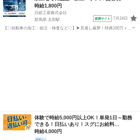
時給1,800円
日総工産株式会社
7月24日
提携サイト
群馬県 太田駅
【◇自動車の加工・組立・検査など◇】▶見逃し厳禁！特典100万＋寮
費ずっと0円‼高時給1800円×スバル案件！早い者勝ち！即面接・即決
群馬
太田市
太田駅
その他
OK／入社時期は自由（即日〜2ヶ月後OK）配属日にデジタルギフト5
万円もGET！（現金化O...
体験で時給5,000円以上OK！単発1日～勤務
できる！日払いあり！スグにお給料…
時給4,000円
日払い