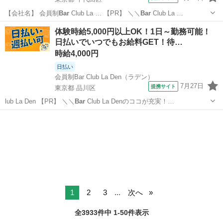
【会社名】 会員制
Bar
Club La … 【PR】 ＼＼
Bar
Club La …
東京
千代田区
その他
体験時給5,000円以上OK！1日～勤務可能！
日払いでいつでもお給料GET！待…
時給4,000円
日払い
会員制Bar Club La Den（ラデン）
7月27日
提携サイト
東京都 品川区
lub La Den 【PR】 ＼＼
Bar
Club La Denのココが充実！…
東京
品川区
その他
1
2
3
...
次へ
全3933件中 1-50件表示