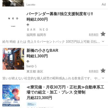
Ad
Lacotto
バーテンダー募集‼︎独立支援制度有り‼︎
時給2,000円
ＢＡＲ ＮＥＯ
福岡県 福岡市
8月8日
給与 時給 または 売上５０パーセントバック 100万円以上可能 日払い
可能 週払い可能 時間 0:00〜翌6:00 18歳から30歳頃まで ９割女性のお
福岡
福岡市
飲食
BAR
新橋の小さなBAR
客様 服装自由 シフト制 時間自由 髪色自由 ピアス ヒゲ...
時給1,300円
barゆう
東京都 港区
8月8日
笑いが絶えない社交的な個人経営の昭和感あふれる飲食店です。 やる
気があり明るい接客が好きな方を募集しています。 ◆勤務時間 18:00
東京
港区
その他
BAR
≪寮完備・月収30万円・正社員≫自動車系工
から24時ごろ（終電）まで ◆勤務日 週2、3くらいで来れる方大歓迎
場での組立・加工・プレス 交替制
です。 週一でも可、...
月給223,300円
日払い