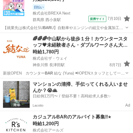
日払い
株式会社BREXA Next
7月10日
提携サイト
群馬県 西小泉駅
【就業先は株式会社SU
BAR
U】自動車やエンジンの組立や金属加工！
備品付き寮完備！赴任旅費会社負担★業績賞与＆昇給あり！未経験活
群馬
西小泉駅
その他
🌈🌈🌈中山駅から徒歩１分！カウンタースタ
躍中★人気の土日休み！車・バイク・自転車通勤可★《群馬県太田
ッフ💗未経験者さん・ダブルワークさん大…
市・邑楽群》 人気の工場のお仕事 ...
時給1,780円
株式会社ザ・ウェイ
神奈川県 長津田駅
8月7日
新規OPEN カウンター
BAR
結な (Yuna) 📢OPENスタッフとして一緒
に楽しく働きませんか？ 【😊平均年齢は30代～50代のスタッフばかり
神奈川
横浜市
長津田駅
その他
スタッフ
マンションの清掃、手伝ってくれる人いませ
です😊】 【お仕事内容】 カウンター内でドリ...
んか？😭🙏
日給例1万円〜 / 登録不要！高時給求人多数✨
Ad
Lacotto
カジュアルBARのアルバイト募集‼︎⭐︎
時給1,200円
株式会社アールズ