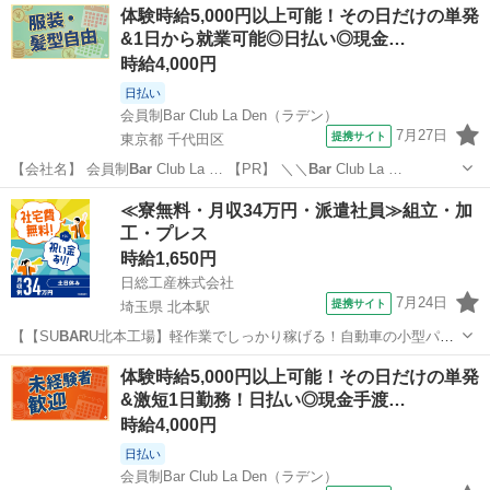
東京
日野市
その他
体験時給5,000円以上可能！その日だけの単発
&1日から就業可能◎日払い◎現金…
時給4,000円
日払い
会員制Bar Club La Den（ラデン）
7月27日
提携サイト
東京都 千代田区
【会社名】 会員制
Bar
Club La … 【PR】 ＼＼
Bar
Club La …
東京
千代田区
その他
≪寮無料・月収34万円・派遣社員≫組立・加
工・プレス
時給1,650円
日総工産株式会社
7月24日
提携サイト
埼玉県 北本駅
【【SU
BAR
U北本工場】軽作業でしっかり稼げる！自動車の小型パー
ツ組立・検査】<SU
BAR
U北本工場>寮費無料×特典60万円支給♪ お仕
埼玉
北本市
北本駅
その他
体験時給5,000円以上可能！その日だけの単発
事内容 【SU
BAR
U北本工場】軽作業でしっかり稼げる！自動車の小型
&激短1日勤務！日払い◎現金手渡…
パーツ組立・検査...
時給4,000円
日払い
会員制Bar Club La Den（ラデン）