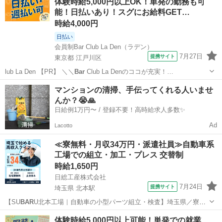
体験時給5,000円以上OK！単発の勤務も可
能！日払いあり！スグにお給料GET…
時給4,000円
日払い
会員制Bar Club La Den（ラデン）
7月27日
提携サイト
東京都 江戸川区
lub La Den 【PR】 ＼＼
Bar
Club La Denのココが充実！…
東京
江戸川区
その他
マンションの清掃、手伝ってくれる人いませ
んか？😭🙏
日給例1万円〜 / 登録不要！高時給求人多数✨
Ad
Lacotto
≪寮無料・月収34万円・派遣社員≫自動車系
工場での組立・加工・プレス 交替制
時給1,650円
日総工産株式会社
7月24日
提携サイト
埼玉県 北本駅
【SU
BAR
U北本工場｜自動車の小型パーツ組立・検査】埼玉県／寮費
無料／特典60万円支給♪ お仕事内容 【SU
BAR
U北本工場】軽作業でし
埼玉
北本市
北本駅
その他
体験時給5,000円以上可能！単発での就業
っかり稼げる！自動車の小型パーツ組立・検査 世界で愛される