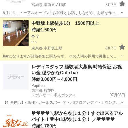
宮城県 陸前原ノ町駅
8月7日
5月にリニューアルオープン‼︎ お客様とお話ししながら、お酒を作った
りフードを盛り付けて提供するお仕事になります！ 新くなったお店で
宮城
仙台市
陸前原ノ町駅
バーテンダー
BAR
中野坂上駅徒歩1分 1500円以上
楽しく一緒に働きませんか？ お酒好きな方はもちろん、お話好きな方
時給1,500円
も大歓迎⭐︎⭐︎⭐...
trio
東京都 中野坂上駅
8月7日
bar
になりますが経験有無に関わらず、 その人柄の採用で募集してお
りす！ 過去には、フレンチシェフ、中華シェフ、ソムリエ、かたやア
東京
中野区
中野坂上駅
飲食
ソムリエ
レディスタッフ 経験者大募集 時給保証 お祝
パレル経験だけの方、など、幅広く募集しております！ 是非、男女問
い金 穏やかなCafe bar
わず募集しております。 日...
時給3,000円～4,000円
Papillon
東京都 杉並区
スポンサー：求人ボックス
07月08日
【仕事内容】<職種> ガールズバー [ア・パ]フロアレディ・カウンター
レディ(ナイトワーク系) <雇用形態> アルバイト・パート <給与> [ア・
アルバイト・パート
💗💗💗💗＼駅から徒歩１分！すぐ出来るアル
パ]時給3,000円～4,000円 交通費:全額支給 < 即戦力STAFFリーダー
バイト！💗中山駅徒歩１分！ ／💗💗💗💗
店...
時給1,780円