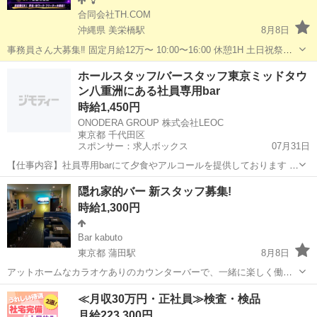
合同会社TH.COM
沖縄県 美栄橋駅
8月8日
事務員さん大募集‼️ 固定月給12万〜 10:00〜16:00 休憩1H 土日祝祭日
休み 有給休暇かり 駐車場有 【🌙NEW OPEN✨クラブ系
BAR
スタッフ
沖縄
那覇市
美栄橋駅
バーテンダー
クラブ
ホールスタッフ/バースタッフ東京ミッドタウ
募集＠松山2丁目】 ✨HYBRID CLUB G BOX✨ ...
ン八重洲にある社員専用bar
時給1,450円
ONODERA GROUP 株式会社LEOC
東京都 千代田区
スポンサー：求人ボックス
07月31日
【仕事内容】社員専用barにて夕食やアルコールを提供しております そ
のため接客、レジ、提供、盛り付け、洗浄、ドリンク 作成のお仕事を
アルバイト・パート
隠れ家的バー 新スタッフ募集!
お任せします 初めての方でも安心してお仕事をはじめられます。 明る
時給1,300円
く元気な笑顔でサービスを提供しま...
Bar kabuto
東京都 蒲田駅
8月8日
アットホームなカラオケありのカウンターバーで、一緒に楽しく働い
てくれるスタッフを募集します！ お店は、ゲイのお客様がメインのゲ
東京
大田区
蒲田駅
バーテンダー
スタッフ
≪月収30万円・正社員≫検査・検品
イバーです。 現在、20代、30代のスタッフが活躍中です。 お客様
月給223,300円
は、沿線のサラリーマン、...