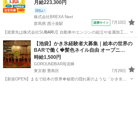
月給223,300円
日払い
株式会社BREXA Next
7月10日
提携サイト
群馬県 西小泉駅
【就業先は株式会社SU
BAR
U】自動車やエンジンの組立や金属加工！
備品付き寮完備！赴任旅費会社負担★業績賞与＆昇給あり！未経験活
群馬
西小泉駅
その他
【池袋】かき氷経験者大募集｜絵本の世界の
躍中★人気の土日休み！車・バイク・自転車通勤可★《群馬県太田
BARで働く🍓髪色ネイル自由 オープニ…
市・邑楽群》 人気の工場のお仕事 ...
時給1,500円
GOROUNDBAR苺泥棒
東京都 豊島区
7月29日
【新規OPEN】まるで絵本の世界🍓秘密の隠れ家のような「かき氷屋
さん」で働きませんか？ アンティークな壁紙に、赤と緑のチェックの
東京
豊島区
カフェ
オープニング
床。 ちょっと不思議でクラシカルな空間で楽しむ、こだわりのかき
氷。 そんな世界観たっぷりのお店が...