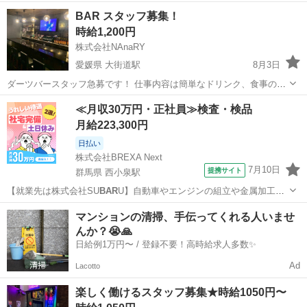
北海道
北広島市
上野幌駅
その他
スタッフ
BAR スタッフ募集！
時給1,200円
株式会社NAnaRY
愛媛県 大街道駅
8月3日
ダーツバースタッフ急募です！ 仕事内容は簡単なドリンク、食事の提
供、グラス洗いや片付け等 簡単な作業になります。 カラオケ、ダー
愛媛
松山市
大街道駅
バーテンダー
スタッフ
≪月収30万円・正社員≫検査・検品
ツ、お酒好きな方よろしくお願いします。 ダーツ未経験、お酒飲めな
月給223,300円
くても大丈夫です。
日払い
株式会社BREXA Next
7月10日
提携サイト
群馬県 西小泉駅
【就業先は株式会社SU
BAR
U】自動車やエンジンの組立や金属加工！
備品付き寮完備！赴任旅費会社負担★業績賞与＆昇給あり！未経験活
群馬
西小泉駅
その他
マンションの清掃、手伝ってくれる人いませ
躍中★人気の土日休み！車・バイク・自転車通勤可★《群馬県太田
んか？😭🙏
市・邑楽群》 人気の工場のお仕事 ...
日給例1万円〜 / 登録不要！高時給求人多数✨
Ad
Lacotto
楽しく働けるスタッフ募集★時給1050円〜