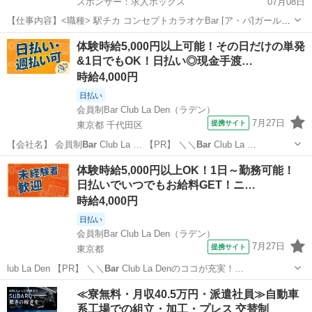
スポンサー：求人ボックス
07月08日
【仕事内容】<職種> 駅チカ コンセプトカラオケBar [ア・パ]ガールズ
バー・キャバクラ・スナックその他(ナイトワーク系) <雇用形態> アル
アルバイト・パート
体験時給5,000円以上可能！その日だけの単発
バイト・パート <給与> [ア・パ]時給3,000円～ 交通費:一部支給 安心
&1日でもOK！日払い◎現金手渡…
の送りあ...
時給4,000円
日払い
会員制Bar Club La Den（ラデン）
7月27日
提携サイト
東京都 千代田区
【会社名】 会員制
Bar
Club La … 【PR】 ＼＼
Bar
Club La …
東京
千代田区
その他
体験時給5,000円以上OK！1日～勤務可能！
日払いでいつでもお給料GET！ニ…
時給4,000円
日払い
会員制Bar Club La Den（ラデン）
7月27日
提携サイト
東京都
lub La Den 【PR】 ＼＼
Bar
Club La Denのココが充実！…
東京
その他
≪寮無料・月収40.5万円・派遣社員≫自動車
系工場での組立・加工・プレス 交替制