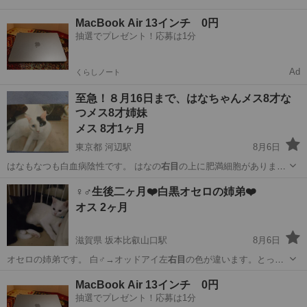
MacBook Air 13インチ 0円
抽選でプレゼント！応募は1分
Ad
くらしノート
至急！８月16日まで、はなちゃんメス8才な
つメス8才姉妹
メス 8才1ヶ月
東京都 河辺駅
8月6日
はなもなつも白血病陰性です。 はなの
右目
の上に肥満細胞がありま
す。 なつは健康…
東京
青梅市
河辺駅
猫
メス
♀♂生後二ヶ月❤️白黒オセロの姉弟❤️
オス 2ヶ月
滋賀県 坂本比叡山口駅
8月6日
オセロの姉弟です。 白♂→オッドアイ左
右目
の色が違います。とって
も活発でお遊び大…
滋賀
大津市
坂本比叡山口駅
猫
去勢手術
MacBook Air 13インチ 0円
抽選でプレゼント！応募は1分