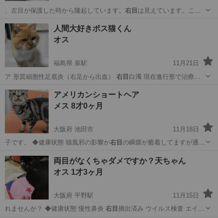
、左目が保護した時から隆起しています。
右目
は見えています。この
子もとても懐っこい…
福島
郡山市
日和田駅
猫
性格
人間大好きボス猫くん
オス
福島県 泉駅
11月21日
ア 形質細胞性足底炎（右足から出血）
右目
白濁 現在進行形で治療中
です。治り次…
福島
いわき市
泉駅
猫
Instagram
アメリカンショートヘア
メス 8才0ヶ月
大阪府 池田市
11月18日
子です。 ◆健康状態 猫風邪の影響か
右目
の瞬膜が癒着してますが通院
の必要はあり…
大阪
池田市
猫
アメリカンショートヘア
両目がなくちゃダメですか？天ちゃん
オス 1才3ヶ月
大阪府 平野駅
11月15日
れませんか？ ◆健康状態 慢性鼻炎
右目
摘出済み ウイルス検査 エイズ