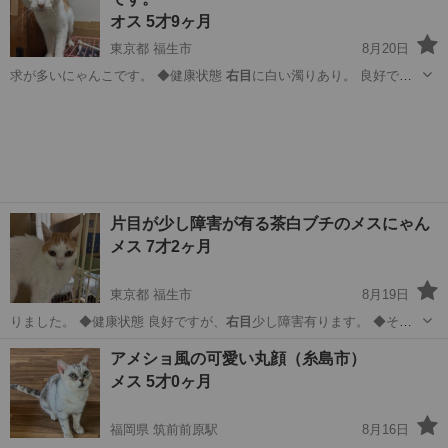
オス 5才9ヶ月
東京都 福生市
8月20日
求が多いにゃんこです。 ◆健康状態
右目
に白い濁りあり。 良好で
す。 ◆その…
東京
福生市
猫
モフモフ
片目が少し障害が有る茶白ブチのメスにゃん
メス 7才2ヶ月
東京都 福生市
8月19日
りました。 ◆健康状態 良好ですが、
右目
少し障害有ります。 ◆その
他 202…
東京
福生市
猫
障害
アメショ風の可愛い丸顔（糸島市）
メス 5才0ヶ月
福岡県 筑前前原駅
8月16日