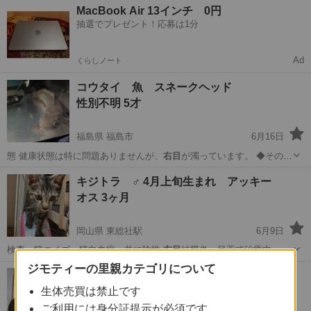
北海道
標津郡
猫
ワクチン
MacBook Air 13インチ 0円
抽選でプレゼント！応募は1分
Ad
くらしノート
コウタイ 魚 スネークヘッド
性別不明 5才
福島県 福島市
6月16日
態 健康状態は特に問題ありませんが、
右目
が濁っています。 ◆その他
当…
福島
福島市
その他
性格
キジトラ ♂ 4月上旬生まれ アッキー
オス 3ヶ月
岡山県 東総社駅
6月9日
検査 猫エイズ、猫白血病 共に陰性
右目
結膜炎 目薬で治療中 →綺
麗な目になり…
ジモティーの里親カテゴリについて
岡山
総社市
東総社駅
猫
キジトラ
超活発で天真爛漫な子猫女の子です👧
生体売買は禁止です
メス 11ヶ月
ご利用には身分証提示が必須です