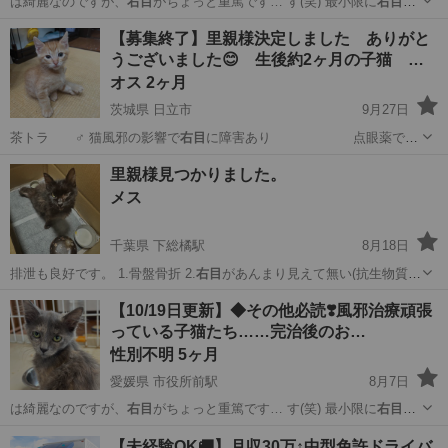
は綺麗なのですが、
右目
がちょっと重篤です… す(笑) 最小限に
右目
の
症状を抑えられる…
兵庫
南あわじ市
鳴門駅
猫
去勢手術
【募集終了】里親様決定しました ありがと
うございました😊 生後約2ヶ月の子猫 …
オス 2ヶ月
茨城県 日立市
9月27日
茶トラ ♂ 猫風邪の影響で
右目
に障害あり 点眼薬で生
活…
茨城
日立市
猫
障害
里親様見つかりました。
メス
千葉県 下総橘駅
8月18日
排泄も良好です。 1.骨盤骨折 2.
右目
があんまり見えて無い(抗生物質投
与済み…
千葉
香取郡
下総橘駅
猫
障害
【10/19日更新】◆その他必読❣️風邪治療頑張
っている子猫たち……完治後のお…
性別不明 5ヶ月
愛媛県 市役所前駅
8月7日
は綺麗なのですが、
右目
がちょっと重篤です… す(笑) 最小限に
右目
の
症状を抑えられる…
愛媛
松山市
市役所前駅
猫
去勢手術
【未経験OK🚚】月収30万↑中型免許ドライバ