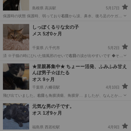
島根県 高浜駅
5月17日
保護時の状態 保護時、弱っており
右目
から涙、鼻水、後ろ足のケガ
（ケガではな…
島根
出雲市
高浜駅
猫
キャリア
しっぽくるりな女の子
メス 5才0ヶ月
千葉県 八千代市
5月2日
済 ※子猫の時にひいた猫風邪のせいで
右目
の涙が出やすいです ◆その
他…
千葉
八千代市
猫
ワクチン
★里親募集中★ ちょーー活発、ふみふみ甘え
んぼ男子☆ほたる
オス 9ヶ月
千葉県 八幡宿駅
4月10日
飛び出ていました。
右目
も角膜潰瘍、角膜穿… ましたが、なんとか
右
目
の視力は少し残すこ… 術はしていません。
右目
は、潰瘍が後遺症
千葉
市原市
八幡宿駅
猫
去勢手術
元気な男の子です。
で…
オス 1才9ヶ月
福島県 西若松駅
4月9日