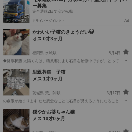
ー募集
完全週休2日で安定転職
Ad
ドライバーダイレクト
かわいい子猫のきょうだい😺
オス 0才3ヶ月
福岡県 水城駅
8月4日
◆健康状態 太陽くんは、猫風邪により
右目
を治療中ですが、とっても
元気です‼️ …
福岡
太宰府市
水城駅
猫
性格
里親募集 子猫
メス 1才0ヶ月
茨城県 荒川沖駅
6月17日
の点眼が始まります ただ残念なことに
右目
が見えるようになることは
かなり難 しい…
茨城
土浦市
荒川沖駅
猫
子猫
穏やかお婆ちゃん猫
メス 10才0ヶ月