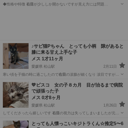
◆性格や特徴
右目
が少ししか開かないですが見え方には問題…
福島
会津若松市
西若松駅
猫
右目
♪サビ猫Pちゃん とっても小柄 隙があると
膝に来る甘え上手な子
メス 1才11ヶ月
愛媛県 松山駅
2月11日
寒い頃を子猫の時に過ごしたので
右目
の涙腺が細くなり 涙目ですが
それ以…
愛媛
松山市
松山駅
猫
甘え
💛ビスコ 女の子８カ月 目が治るまで病院
で頑張った子
メス 0才8ヶ月
愛媛県 松山駅
1月26日
してくださったら嬉しいです
右目
の視力は失ってしまいましたが元気
いっぱ…
愛媛
松山市
松山駅
猫
とっても人懐っこいキジトラくん☆推定5〜6