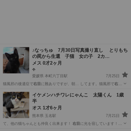
♪なっちゅ 7月30日写真撮り直し とりもち
の罠から生還 子猫 女の子 2カ…
メス 0才2ヶ月
愛媛県 本町六丁目駅
7月25日
猫風邪の後遺症で
右目
に難ありですが、朝… してます。猫風邪で
右目
がやや開きづらくな…
愛媛
松山市
本町六丁目駅
猫
キトンブルー
イケメンハチワレにゃんこ 太陽くん 1歳
半
オス 1才6ヶ月
熊本県 玉名駅
7月21日
て、他の猫ちゃんとも仲良く出来ます！
右目
に光を宿しています！見
えないとかではあ…