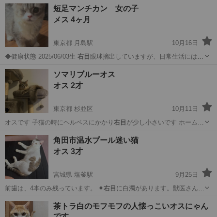
陽性 …
大阪
大阪市
平野駅
猫
ワクチン
短足マンチカン 女の子
メス 4ヶ月
東京都 月島駅
10月16日
◆健康状態 2025/06/03生
右目
眼球摘出していますが、日常生活には問
題…
東京
中央区
月島駅
猫
短足
ソマリブルーオス
オス 2才
東京都 杉並区
10月11日
オスです 子猫の時にヘルペスにかかり
右目
が少し小さいです ホームに
はいられた…
東京
杉並区
猫
ワクチン
角田市温水プール迷い猫
オス 3才
宮城県 塩釜駅
9月25日
︎前歯は、4本のみ残っています。 ⚫︎
右目
に白濁があります。獣医さんに
は「治らな…
宮城
塩竈市
塩釜駅
猫
迷い
茶トラ白のモフモフの人懐っこいオスにゃん
です。