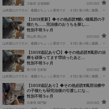
大阪府 淀屋橋駅
10月19日
は綺麗なのですが、
右目
がちょっと重篤です… す(笑) 最小限に
右目
の
症状を抑えられる…
大阪
大阪市
淀屋橋駅
猫
グレー
【10/19更新】◆その他必読❣️酷い猫風邪の子
猫たち……完治後のおうちを探し…
性別不明 5ヶ月
岡山県 岡山市
10月19日
は綺麗なのですが、
右目
がちょっと重篤です… す(笑) 最小限に
右目
の
症状を抑えられる…
岡山
岡山市
猫
去勢手術
【10/19追記あり⭕️】◆その他必読❣️風邪の治
療を頑張ってます🥺治ったあと…
性別不明 5ヶ月
香川県 瓦町駅
10月19日
は綺麗なのですが、
右目
がちょっと重篤です… す(笑) 最小限に
右目
の
症状を抑えられる…
香川
高松市
瓦町駅
猫
去勢手術
【10/19追記あり】◆その他必読❣️風邪治療中
の子猫たち🐱完治後の引渡しにな…
性別不明 5ヶ月
兵庫県 鳴門駅
10月19日