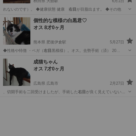
秋田県 大館駅
6月1日
れないのです）。 ◆健康状態 健康
右目
が目脂出ます。 ◆その他
秋田
大館市
大館駅
猫
右目
個性的な模様の白黒君♡
オス 8才0ヶ月
熊本県 肥後伊倉駅
5月27日
◆性格や特徴 ・ベガ（
右目
黒模様）。オス。去勢手術（済） 20…
熊本
玉名市
肥後伊倉駅
猫
去勢手術
成猫ちゃん
オス 7才0ヶ月
広島県 広島市
2月27日
、切開手術を二回受けましたが、手術した
右目
が良く見えていないと
思います。 本人は…
広島
広島市
猫
黒猫