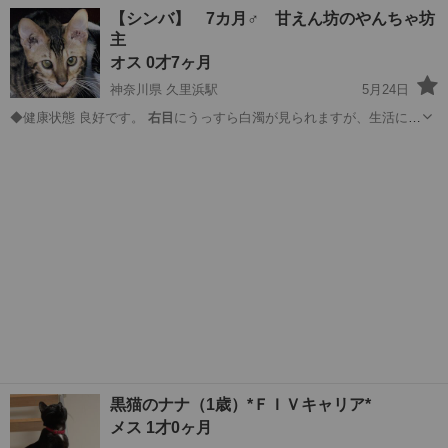
が無い原因ははっき…
熊本
熊本市
宇土駅
猫
右目
【シンバ】 7カ月♂ 甘えん坊のやんちゃ坊
主
オス 0才7ヶ月
神奈川県 久里浜駅
5月24日
◆健康状態 良好です。
右目
にうっすら白濁が見られますが、生活に
は…
神奈川
横須賀市
久里浜駅
猫
ワクチン
黒猫のナナ（1歳）*ＦＩＶキャリア*
メス 1才0ヶ月