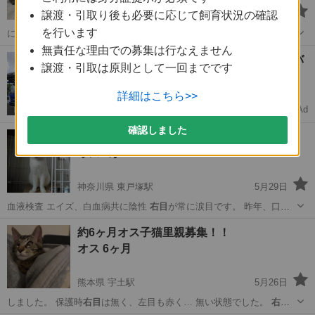
大分県 由布院駅
5月31日
譲渡・引取り後も必要に応じて飼育状況の確認
を行います
に通い 発見当初は
右目
も見えてなく、見え… われていましたが、
右目
は綺麗に治り見える…
無責任な理由での募集は行なえません
大分
由布市
由布院駅
猫
右目
【未経験OK🚚】月収30万↑中型免許ドライバ
譲渡・引取は原則として一回までです
ー募集
完全週休2日で安定転職
詳細はこちら>>
Ad
ドライバーダイレクト
確認しました
遊び大好き フク君
オス 5才
神奈川県 東戸塚駅
5月29日
血液検査 エイズ、白血病共に陰性
右目
が常に涙目です。 昨年、口を
気にする…
神奈川
横浜市
東戸塚駅
猫
フク
約6ヶ月オス子猫里親募集！！
オス 6ヶ月
熊本県 宇土駅
5月26日
しました。 保護時
右目
は無く、左目も赤く… 無い状態でした。
右目