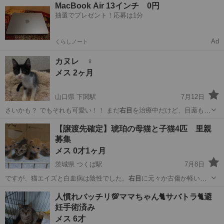
熊本
玉名市
玉名駅
猫
ワクチン
MacBook Air 13インチ 0円
抽選でプレゼント！応募は1分
Ad
くらしノート
カヌレ ♀
メス 2ヶ月
山口県 下関駅
7月12日
さいかも？ でもそれも可愛い！！ まだ
右目
を治療中だけど、目薬も大
人しくさせてく…
山口
下関市
下関駅
猫
右目
【譲渡先確定】琥珀の母猫と子猫4匹 里親
募集
メス 0才1ヶ月
茨城県 つくば駅
7月8日
ですが、猫エイズと白血病は陰性でした。
右目
に元々か古傷か軽い癒
着があります。 5…
茨城
つくば市
つくば駅
猫
琥珀
人慣れバッチリ💯ママちゃん🐈サバトラ🐈避
妊手術済み
メス 6才