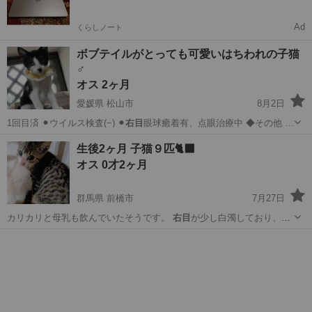
Ad
くらしノート
ボブテイルがとっても可愛いはちわれの子猫
♂
オス 2ヶ月
愛媛県 松山市
8月2日
1回目済 ⚫︎ウイルス検査(−) ⚫︎
右目
眼球癒着有、点眼治療中 ◆その他 …
愛媛
松山市
猫
ボブテイル
生後2ヶ月 子猫９匹🐈‍⬛
オス 0才2ヶ月
群馬県 前橋市
7月27日
カリカリと母乳も飲んでいたそうです。
右目
が少し白濁しており、角
膜が傷付いている…
群馬
前橋市
猫
トラ