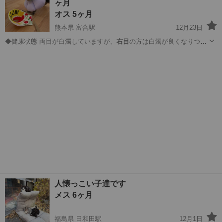
ヶ月
オス 5ヶ月
熊本県 富合駅
12月23日
◆健康状態 両目が白濁していますが、
右目
の方は白濁が良くなりつつ
あり、ぼんやり…
熊本
熊本市
富合駅
猫
去勢手術
人懐っこい子達です
メス 6ヶ月
福島県 日和田駅
12月1日