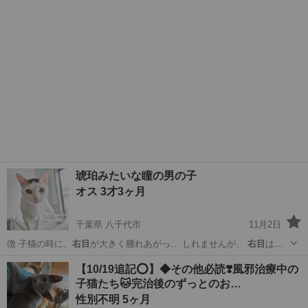
琥珀みたいな瞳の男の子
オス 3才3ヶ月
千葉県 八千代市
11月2日
徴 子猫の時に、
右目
が大きく腫れあがっ… しれませんが、
右目
は琥
珀のように見え… ューション
右目
にぶどう膜炎の後遺…
千葉
八千代市
猫
前髪
【10/19追記⭕️】◆その他必読❣️風邪治療中の
子猫たち🐱完治後のずっとのお…
性別不明 5ヶ月