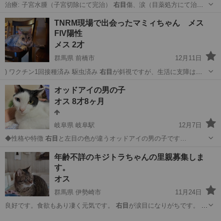
治療: 子宮水腫（子宮切除にて完治）
右目
傷、涙（目薬処方にて治
癒） 現在問題な…
福岡
糸島市
筑前前原駅
猫
特徴
TNRM現場で出会ったマミィちゃん メス
FIV陽性
メス 2才
群馬県 前橋市
12月11日
) ワクチン1回接種済み 駆虫済み
右目
が斜視ですが、生活に支障はあ
りません。…
群馬
前橋市
猫
陽性
オッドアイの男の子
オス 8才8ヶ月
岐阜県 岐阜駅
12月7日
◆性格や特徴
右目
と左目の色が違うオッドアイの男の子です…
岐阜
岐阜市
岐阜駅
猫
オッドアイ
年齢不詳のキジトラちゃんの里親募集しま
す。
オス
群馬県 伊勢崎市
11月24日
良好です。食欲もあり凄く元気です。
右目
が涙目になりがちです。 エ
イズ陽性…
群馬
伊勢崎市
猫
キジトラ