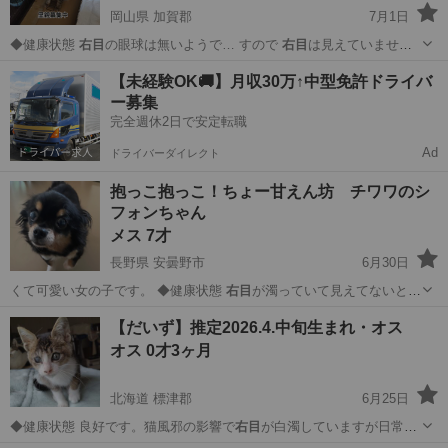
岡山県 加賀郡
7月1日
◆健康状態
右目
の眼球は無いようで… すので
右目
は見えていません
…
岡山
加賀郡
猫
右目
【未経験OK🚚】月収30万↑中型免許ドライバ
ー募集
完全週休2日で安定転職
Ad
ドライバーダイレクト
抱っこ抱っこ！ちょー甘えん坊 チワワのシ
フォンちゃん
メス 7才
長野県 安曇野市
6月30日
くて可愛い女の子です。 ◆健康状態
右目
が濁っていて見えてないと思
います。生活…
長野
安曇野市
チワワ
抱っこ
【だいず】推定2026.4.中旬生まれ・オス
オス 0才3ヶ月
北海道 標津郡
6月25日
◆健康状態 良好です。猫風邪の影響で
右目
が白濁していますが日常生
活に支障なく過…