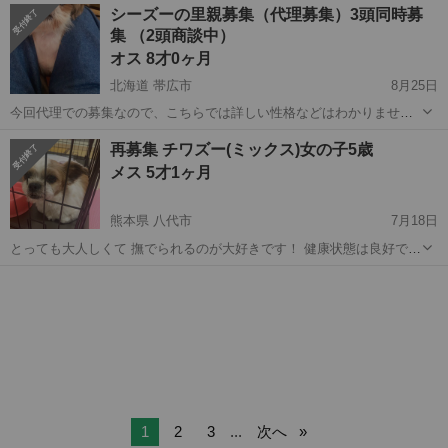
北海道
日高郡
シーズー
ワクチン
シーズーの里親募集（代理募集）3頭同時募
題無しですが 太れないので 少し痩せ気味です。 知人からの依頼で
集 （2頭商談中）
保...
オス 8才0ヶ月
北海道 帯広市
8月25日
今回代理での募集なので、こちらでは詳しい性格などはわかりません
が、飼い主様のお話では、大人しく甘えん坊だそうです。 今まで特に
北海道
帯広市
シーズー
去勢手術
再募集 チワズー(ミックス)女の子5歳
病気はしていないそうですが、2頭とも停留睾丸で去勢手術はしていな
メス 5才1ヶ月
いそうです 今回、代理での募集...
熊本県 八代市
7月18日
とっても大人しくて 撫でられるのが大好きです！ 健康状態は良好で
す！ チワワとシーズーのミックスです！ 里親に出したのは経済的にき
熊本
八代市
シーズー
健康状態
つくなったので なくなく手放す事にしました。 大切にしてくださる方
...
1
2
3
...
次へ