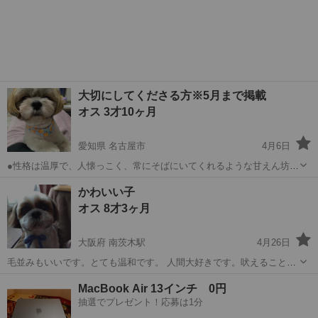
大切にしてくださる方※5月まで掲載
オス 3才10ヶ月
愛知県 名古屋市
4月6日
●性格は温厚で、人懐っこく、常にそばにいてくれるような甘えん坊で
す。今も私の膝で寝てくれています。 ●トイレはほとんど失敗があり
愛知
名古屋市
シーズー
性格
かわいい子
ませんが、 うっかり踏んでしまうことがあります。 人が来た時など嬉
オス 8才3ヶ月
しいと漏らしてしまうこと...
大阪府 南茨木駅
4月26日
毛並みもいいです。とても温和です。 人間大好きです。吠えることな
いです。 しつけもできています。 とてもいいです。元気です 私の体
大阪
高槻市
南茨木駅
シーズー
つけ
MacBook Air 13インチ 0円
調ふりょ
抽選でプレゼント！応募は1分