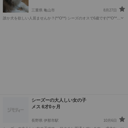
三重県 亀山市
8月27日
誰か犬を欲しい人居ませんか？(*^O^*) シーズのオスで6歳です(*^O^*)
人にはなれてます(*^O^*) 可愛がってくれる人を探してます(*^O^*)
三重
亀山市
シーズー
シーズ
シーズーの大人しい女の子
メス 6才0ヶ月
長野県 伊那市駅
10月6日