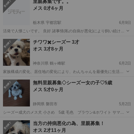
里親募集です。。
顎を骨折し2月末に手術歴あります。 3ヶ月に1度ほど、完治するまで
メス 0才4ヶ月
病院で経過観察の為レ...
栃木県 宇都宮駅
6月9日
活発で人懐こいです。 良好 諸事情(私の自病が悪化)により飼い続ける
ことが出来なくなりました。 幸せになってもらいたいです。 本日中に
栃木
宇都宮市
宇都宮駅
シーズー
チワワ✖️シーズー 3才
お引き渡し出来る方お願いします。
オス 3才8ヶ月
神奈川県 鶴ヶ峰駅
6月2日
家族構成の変化、居住地の変化により、わんちゃんを最優先に生活す
ることが困難になりました。 十分に触れ合ったり、お散歩に行ったり
神奈川
横浜市
鶴ヶ峰駅
シーズー
無料里親募集◇シーズー女の子♡5歳
してあげる時間を作るのがどうしても出来なくなってしまいました。
メス 5才0ヶ月
かまってちゃんで、おも...
静岡県 磐田市
5月2日
シーズー成犬のメス犬 小さめ 5歳 毛色 ブラウン&ホワイト サマー
カットして毛をカットして短く今なっていますが長くなります 人馴れ
静岡
磐田市
シーズー
ワクチン
当方の持病悪化の為、里親募集！
しています 甘えん坊な子です トイレのしつけは出来てません 健康良
オス 2才11ヶ月
好です ワクチン接...