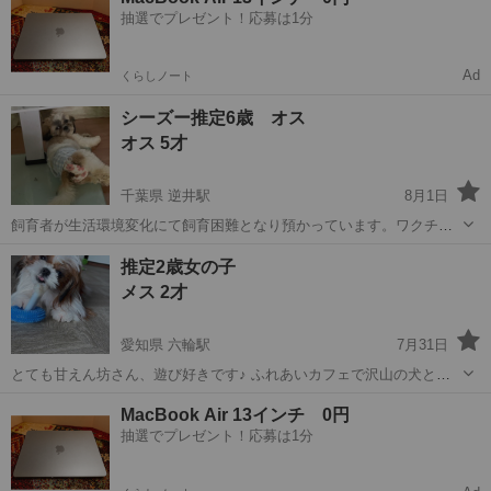
抽選でプレゼント！応募は1分
Ad
くらしノート
シーズー推定6歳 オス
オス 5才
千葉県 逆井駅
8月1日
飼育者が生活環境変化にて飼育困難となり預かっています。ワクチン
済み・避妊してません。ご自分でお願いします。こちらでするようで
千葉
柏市
逆井駅
シーズー
ワクチン
推定2歳女の子
したら負担お願いします。大人しく、人馴れ良く犬猫にも威嚇しませ
メス 2才
ん。穏やかに暮らしてます。 健康チェ...
愛知県 六輪駅
7月31日
とても甘えん坊さん、遊び好きです♪ ふれあいカフェで沢山の犬と生
活しています。 ふれあいカフェではお客様から可愛がられ、犬慣れ人
愛知
稲沢市
六輪駅
シーズー
2歳
MacBook Air 13インチ 0円
慣れは問題なしです。 皮膚疾患があり、皮膚の状態に波があります。
抽選でプレゼント！応募は1分
３日に一回薬用シャ...