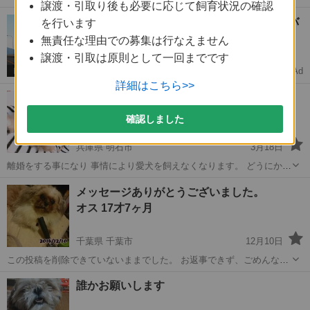
譲渡・引取り後も必要に応じて飼育状況の確認
いのでだれか優しい方お願いします🙇‍♀️お急ぎです🙇‍♀️🙇‍♀️ 誰にでもなつ
広島
安芸津駅
シーズー
【未経験OK🚚】月収30万↑中型免許ドライバ
を行います
きます。やんちゃです。 とても元気です！ ◆ワクチンの接種、去勢手
ー募集
術の有無...
無責任な理由での募集は行なえません
完全週休2日で安定転職
譲渡・引取は原則として一回までです
Ad
ドライバーダイレクト
詳細はこちら>>
よろしくお願い申し上げます。
確認しました
兵庫県 明石市
3月18日
離婚をする事になり 事情により愛犬を飼えなくなります。 どうにかこ
の子を幸せにして貰える方 よろしくお願い申し上げます。 メス犬で
兵庫
明石市
シーズー
ワクチン
メッセージありがとうございました。
す。 すぐなつきます。 トイレは完璧です。 噛みません。 良 ◆...
オス 17才7ヶ月
千葉県 千葉市
12月10日
この投稿を削除できていないままでした。 お返事できず、ごめんなさ
い。 昨年の秋、17年7ヶ月の寿命を迎え老衰で亡くなりました。 愛犬
千葉
千葉市
シーズー
飼い主
誰かお願いします
のことを気にかけて声をかけてくださり 本当にありがとうございまし
た。 ...