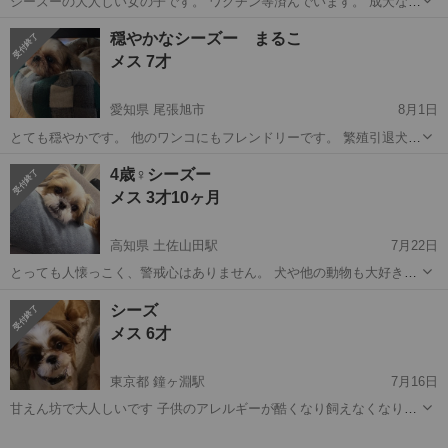
シーズーの大人しい女の子です。 ワクチン等済んでいます。 成犬なの
で必ず直接会ってご検討下さい。 よろしくお願いします。 特にありま
長野
伊那市
伊那市駅
シーズー
ワクチン
穏やかなシーズー まるこ
せんが、サマーカットにしています。 完全室内飼いでお願いします。
メス 7才
愛知県 尾張旭市
8月1日
とても穏やかです。 他のワンコにもフレンドリーです。 繁殖引退犬
飼い主なしの届け出済み 接種、手術から一年未満です。証明書、領収
愛知
尾張旭市
シーズー
有無
4歳♀シーズー
書あり ご理解の程よろしくお願いします。 健康診断すみ 元気です ...
メス 3才10ヶ月
高知県 土佐山田駅
7月22日
とっても人懐っこく、警戒心はありません。 犬や他の動物も大好きで
す。 生まれた時からマラセチアを患っていますが、薬とシャンプーの
高知
高知市
土佐山田駅
シーズー
シーズ
併用してます。 家族の事情ではありますが、深刻なアレルギー反応が
メス 6才
見られており、一緒...
東京都 鐘ヶ淵駅
7月16日
甘えん坊で大人しいです 子供のアレルギーが酷くなり飼えなくなりま
した 可愛がって頂ける方よろしくお願い致します トイレシートでしま
東京
墨田区
鐘ヶ淵駅
シーズー