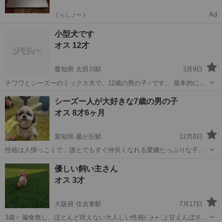
Ad
くらしノート
小型犬です
オス 12才
愛知県 太田川駅
3月9日
チワワとシーズーのミックス犬で、12歳の男の子♂です。 基本的に
は、一緒に寝たり、膝の上でくつろいだりする様な甘えん坊な子です
愛知
東海市
太田川駅
シーズー
小型犬
シーズー人が大好きな7歳の男の子
が、警戒心も強く、周囲の音や人などに反応し、吠えてしまいます。
オス 8才6ヶ月
良好 マイクロチップ有 ワクチ...
愛知県 藤が丘駅
12月8日
性格は人懐っこくて、誰とでもすぐ仲良くなれる愛嬌たっぷりな子で
す！少しわんぱくで元気いっぱいですが、とてもおりこうで、伝え方
愛知
名古屋市
藤が丘駅
シーズー
性格
優しい飼い主さん
次第でちゃんと守ってくれる子です。 体重12kg 年齢8.5歳 皮膚・耳が
オス 3才
弱く 定期的なトリミング...
大阪府 住吉東駅
7月17日
3歳♂ 偏食無し、ほとんど吠えない大人しい性格(ू•.• ू) 甘えんぼさん