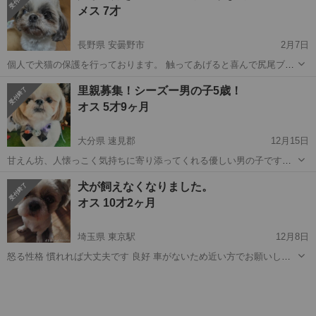
メス 7才
長野県 安曇野市
2月7日
個人で犬猫の保護を行っております。 触ってあげると喜んで尻尾ブン
ブン。お腹ゴロンです。甘えん坊！とっても小ぶりな子です。 食欲旺
長野
安曇野市
シーズー
お見合い
里親募集！シーズー男の子5歳！
盛 トイレもシートに出来ます。 予約医療 2月23日 ⚫︎避妊手術 ⚫︎ワ
オス 5才9ヶ月
クチン６種 ⚫︎...
大分県 速見郡
12月15日
甘えん坊、人懐っこく気持ちに寄り添ってくれる優しい男の子です！
良好 飼い主が病気の為、やむを得ず、里親募集かけることになりまし
大分
速見郡
シーズー
5歳
犬が飼えなくなりました。
た。 愛情を与えて育ててきた子ですので、最後まで見てくださる方探
オス 10才2ヶ月
しています。 寂しさで吠...
埼玉県 東京駅
12月8日
怒る性格 慣れれば大丈夫です 良好 車がないため近い方でお願いしま
す
埼玉
春日部市
東京駅
シーズー
性格