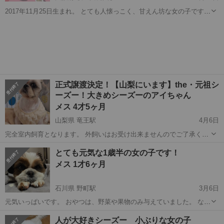
2017年11月25日生まれ。 とても人懐っこく、甘えん坊な女の子です。
マイペースで穏やかな性格で、人のそばにいることが大好きです。い
大阪
寝屋川市
寝屋川公園駅
シーズー
そば
つもしっぽフリフリで寄って来てくれます！ 食欲も旺盛で、ごはんの
時間をいつも楽...
正式譲渡決定！【山梨にいます】the・元祖シ
ーズー！大きめシーズーのアイちゃん
メス 4才5ヶ月
山梨県 竜王駅
4月6日
完全室内飼育となります。 外飼いはお受け出来ませんのでご了承くだ
さい🙇‍♀ 栃木県に本部のある保護団体となります。 犬は現在山梨県の
山梨
甲斐市
竜王駅
シーズー
性格
とても元気な1歳半の女の子です！
預かりさん宅にいます。 お見合いは栃木県那須郡か山梨県になりま
メス 1才6ヶ月
す。 性格は少し引っ込み思案...
石川県 野町駅
3月6日
元気いっぱいです。 おやつは、野菜や果物のみ与えていました。 なん
でも食べます。 ほこりがあるとくしゃみが出ます 人がとにかく大好き
石川
金沢市
野町駅
シーズー
1歳
人が大好きシーズー 小ぶりな女の子
です、 トイレも完璧です