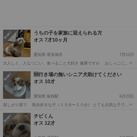
す 無駄吠えしません 問題無し
うちの子を家族に迎えられる方
オス 7才10ヶ月
愛知県 尾張旭市
7月12日
大人しく、人なつこい、食べること大好き 健康ですが、 おしっこに結
晶が出る時あり。
愛知
尾張旭市
シーズー
うち
🆘行き場の無いシニア犬助けてください
オス 10才
愛知県 猿投駅
6月23日
寂しがり屋で 散歩好きな子（１５分〜２０分） とても元気な子でお
もちゃ遊びも大好き 体重7.45 フィラリア陰性 トイレシート認識無し
愛知
豊田市
猿投駅
シーズー
ワクチン
チビくん
この子だけの飼育をお願いします 本年度の狂犬病接種済 混合ワクチン
オス 12才
済...