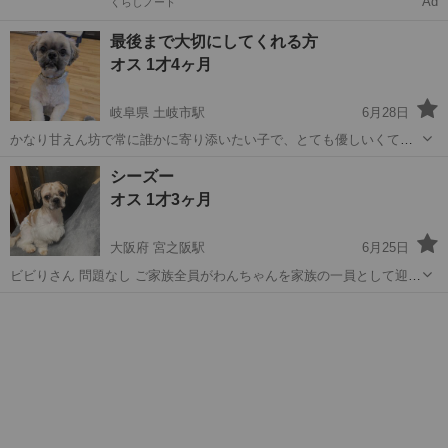
Ad
くらしノート
最後まで大切にしてくれる方
オス 1才4ヶ月
岐阜県 土岐市駅
6月28日
かなり甘えん坊で常に誰かに寄り添いたい子で、とても優しいくてい
い子です。 健康です。食欲旺盛です。 顔周りの毛が伸びるの早く毎月
岐阜
土岐市
土岐市駅
シーズー
トリミング
シーズー
トリミングしてます。トリミングしないと目ヤニや涙が出たりすると
オス 1才3ヶ月
毛が固まり目や鼻に刺さったり...
大阪府 宮之阪駅
6月25日
ビビりさん 問題なし ご家族全員がわんちゃんを家族の一員として迎え
ることに同意している方 ・ペット可住宅（集合住宅は不向き）にて終
大阪
枚方市
宮之阪駅
シーズー
生責任を持って飼ってくださる方 ・終生室内飼育をしていただける方
・譲渡誓約...