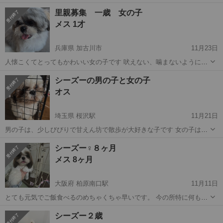
ジや画像を送ってくださった方、ひとつひとつしっかり拝見させてい
北海道
帯広市
シーズー
ワクチン
里親募集 一歳 女の子
ただきました 皆様の貴重なお時間をいただき心から感謝いたします ま
メス 1才
た御縁がありましたら今後ともどう...
兵庫県 加古川市
11月23日
人懐こくてとってもかわいい女の子です 吠えない、噛まないように育
ててた為 ほぼ吠えません 良好です 注射類の紙も全て残してます 引っ
兵庫
加古川市
シーズー
シーズーの男の子と女の子
越しするため 引っ越し先がペット禁止で飼えなくなりました ずっと大
オス
事に...
埼玉県 桜沢駅
11月21日
男の子は、少しびびりで甘えん坊で散歩が大好きな子です 女の子は、
甘えん坊でとてもかわいいです 2匹とも長く一緒に過ごしていました
埼玉
大里郡
桜沢駅
シーズー
去勢手術
シーズー♀８ヶ月
が、娘と主人のアレルギーがひどくなってしまったためやも得なく里
メス 8ヶ月
親に出すことにしました。 男...
大阪府 柏原南口駅
11月11日
とても元気でご飯食べるのめちゃくちゃ早いです。 今の所特に何も無
く、健康です。 今回、家族にアレルギーが出てしまった為、やむを得
大阪
藤井寺市
柏原南口駅
シーズー
ワクチン
シーズー２歳
なく募集しました。 ペットショップからお迎えしたばかりで、用品な