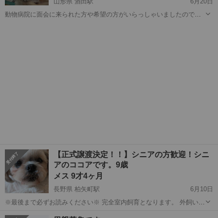
山形県 酒田駅
6月20日
動物病院に面会に来られた方や希望の方がいらっしゃいましたので、
こちらでの募集は終了とさせて頂きます 完全譲渡となるまでは募集終
山形
酒田市
酒田駅
シーズー
健康状態
了とさせて頂き、万が一の時には再度掲載させて頂きます 気にかけて
頂いた皆様、ありがとうござ...
【正式譲渡決定！！】シニアの方歓迎！シニ
アのココアです。9歳
メス 9才4ヶ月
長野県 柏矢町駅
6月10日
※最後まで必ずお読みください※ 完全室内飼育となります。 外飼い・
玄関飼い・別室別棟飼いはお受け出来ませんのでご了承ください🙇‍♀ ※
長野
安曇野市
柏矢町駅
シーズー
9歳