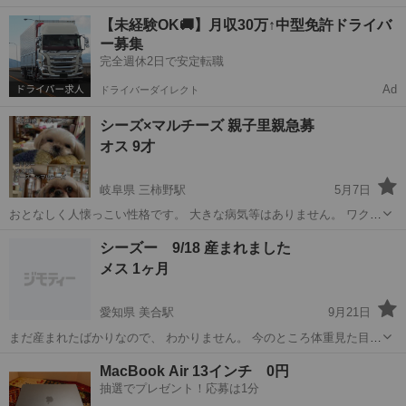
既往歴無し。健康状態良好。 昨年の秋に母が他界してから弟が面倒み
大阪
大阪市
住吉東駅
シーズー
性格
【未経験OK🚚】月収30万↑中型免許ドライバ
てましたが、 仕事が忙しく難しくなり、自分の家はアレルギーがある
ー募集
小さな子供もい...
完全週休2日で安定転職
Ad
ドライバーダイレクト
シーズ×マルチーズ 親子里親急募
オス 9才
岐阜県 三柿野駅
5月7日
おとなしく人懐っこい性格です。 大きな病気等はありません。 ワクチ
ン、避妊手術してからお渡し致します。 5月18日に 岐阜県各務原市 ペ
岐阜
各務原市
三柿野駅
シーズー
シーズ
シーズー 9/18 産まれました
ット霊園 愛の森 にて行われる譲渡会に参加予定です。
メス 1ヶ月
愛知県 美合駅
9月21日
まだ産まれたばかりなので、 わかりません。 今のところ体重見た目良
好 メス2 オス2 ゴールド✖️白 メールにて 問い合わせ下さい
愛知
岡崎市
美合駅
シーズー
体重
MacBook Air 13インチ 0円
抽選でプレゼント！応募は1分