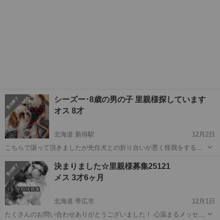
シーズー･8歳の男の子 里親様探しています
オス 8才
北海道 新得駅
12月2日
こちらで譲って頂きましたが先住犬との折り合いが悪く怪我をするほ
どの喧嘩をするため。。 人は大好きで静かですが独占欲が強いようで
北海道
上川郡
新得駅
シーズー
8歳
決まりました☆里親様募集25121
す こちらで譲って頂いてから病院に行った時は 歯周病治療と言われま
メス 3才6ヶ月
した。 元々居た家庭で存分に...
北海道 帯広市
12月1日
たくさんのお問い合わせありがとうございました！ 心温まるメッセー