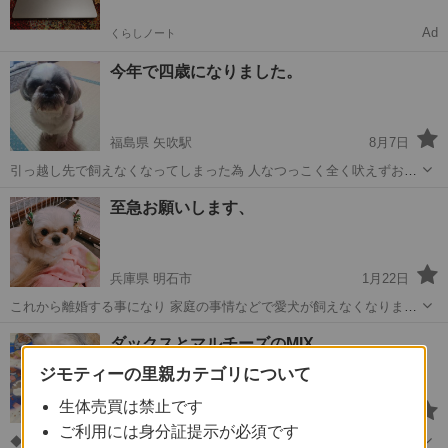
Ad
くらしノート
今年で四歳になりました。
福島県 矢吹駅
8月7日
引っ越し先で飼えなくなってしまった為 人なつっこく全く吠えずおと
なしいです。 男の子です。 至って健康ですが左目の上に出来物ありま
福島
西白河郡
矢吹駅
シーズー
ワクチン
至急お願いします、
す。 去勢してません。 ワクチン接種は毎年きちんとしています。
兵庫県 明石市
1月22日
これから離婚する事になり 家庭の事情などで愛犬が飼えなくなりま
す。 トイレは完璧です。 噛みません。 甘えたです。 良 ◆ワクチン摂
兵庫
明石市
シーズー
ワクチン
ダックスとマルチーズのMIX
取、去勢手術の有無 子犬時代のワクチン済み 狂犬病のワクチン済み
去...
ジモティーの里親カテゴリについて
生体売買は禁止です
広島県 安芸津駅
10月14日
ご利用には身分証提示が必須です
◆募集に至ったやむを得ない事情 祖母が亡くなり、自分家ぢゃ飼えな