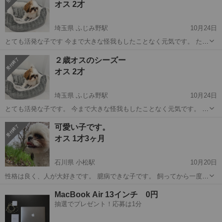
オス 2才
ども購入したばかりでワイドの...
埼玉県 ふじみ野駅
10月24日
とても活発な子です 今まで大きな怪我もしたことなく元気です。 ただ
草むらに散歩した際にできたのか両目の角膜に傷が出来てしまい点眼
埼玉
ふじみ野市
ふじみ野駅
シーズー
2歳
２歳オスのシーズー
をしてます。 点眼を継続したら治るとのことで、 一つ目の点眼薬が終
オス 2才
わってしまったのでお迎えした...
埼玉県 ふじみ野駅
10月24日
とても活発な子です。 今まで大きな怪我もしたことなく元気です。 た
だ草むらに散歩した際にできたのか両目の角膜に傷が出来てしまい点
埼玉
ふじみ野市
ふじみ野駅
シーズー
2歳
可愛い子です。
眼をしてます。 点眼を継続したら治るとのことで、 一つ目の点眼薬が
オス 1才3ヶ月
終わってしまったのでお迎えし...
石川県 小松駅
10月20日
性格は良く、人が大好きです。 臆病できな子です。 飼ってから一度も
体調悪いことなく、健康な子です。
石川
小松市
小松駅
シーズー
性格
MacBook Air 13インチ 0円
抽選でプレゼント！応募は1分