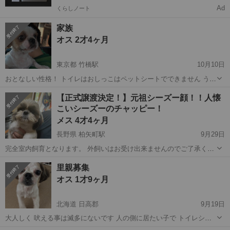
Ad
くらしノート
家族
オス 2才4ヶ月
東京都 竹橋駅
10月10日
おとなしい性格！ トイレはおしっこはペットシートでできません うん
ちはペットシートでできます！ 外視 キンタマ片方降りていません
東京
千代田区
竹橋駅
シーズー
性格
【正式譲渡決定！】元祖シーズー顔！！人懐
キンタマの件は病院には診察済みです！ 皮膚病は病院にて診察済み！
こいシーズーのチャッピー！
おむつをしている部分...
メス 4才4ヶ月
長野県 柏矢町駅
9月29日
完全室内飼育となります。 外飼いはお受け出来ませんのでご了承くだ
さい🙇‍♀ 栃木県に本部のある保護団体となります。 犬は現在長野県に
長野
安曇野市
柏矢町駅
シーズー
ワクチン
里親募集
います。 お見合いは長野県安曇野市になります。 性格は容器で明るい
オス 1才9ヶ月
子です。 人懐こく抱っ...
北海道 日高郡
9月19日
大人しく 吠える事は滅多にないです 人の側に居たい子で トイレシー
トの認識もあり 躾も入っています。 健康診断は終わっています。 問