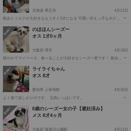
北海道 帯広市
4月21日
散歩とミルクが大好きなもうすぐ3才になる 可愛い甘えっ子なボクち
ゃんです♡ちなみに血統書付きです！ 皮膚病で治療中。月に使う治療
北海道
帯広市
シーズー
ワクチン
のほほんシーズー
費は1万円5千円くらいなので、できれば治療を継続できる、お金持ち
オス 1才0ヶ月
の方、どうぞよろしくお願い致...
大阪府 堺市
4月19日
穏やかでマイペース、食べることが大好きなシーズー君です！ 散歩は
行ってみましたが、1歩も歩かず散歩嫌いなシーズー君です☺️ あと、
大阪
堺市
シーズー
多頭飼い
ライライちゃん
あまり吠えません。 そして、稀ですがいきなり止まったかと思えば音
オス 8才
ありのオナラを出してしま...
愛知県 上挙母駅
4月16日
よく寝て寂しがりやです。 元気いっぱいです。
愛知
豊田市
上挙母駅
シーズー
8歳のシーズー女の子【避妊済み】
メス 8才4ヶ月
大阪府 寝屋川公園駅
4月11日