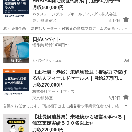
HRBP体制で次世代育成｜月給50万円〜6…
月収500,000円
ネクステージグループホールディングス株式会社
東京都 新宿区
8月2日
成・研修企画 ・次世代リーダー・
経営者
の育成プログラムの企画・運
営 ・グル…
東京
新宿区
企画
情報
日払いバイト
軽作業 時給1400円〜
Ad
ヒバライドットコム
【正社員・港区】未経験歓迎！提案力で稼げ
る法人フィールドセールス｜月給27万円…
月収270,000円
株式会社アットオフィス
東京都 港区
8月2日
営業をお任せします。 商談相手は主に
経営者
や事業責任者です。経営
戦略や組織課題に…
東京
港区
営業
未経験
【社長候補募集】未経験から経営を学べる｜
独立支援実績５００名以上✨
月収220,000円