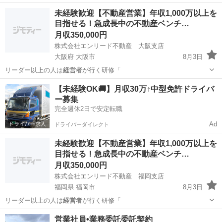
な採用計画の立案 …
福岡
福岡市
コンサルタント
未経験歓迎【不動産営業】年収1,000万以上を
目指せる！急成長中の不動産ベンチ…
月収350,000円
株式会社エンリード不動産 大阪支店
大阪府 大阪市
8月3日
リーダー以上の人は
経営者
が行く研修「
大阪
大阪市
販売
未経験
【未経験OK🚚】月収30万↑中型免許ドライバ
ー募集
完全週休2日で安定転職
Ad
ドライバーダイレクト
未経験歓迎【不動産営業】年収1,000万以上を
目指せる！急成長中の不動産ベンチ…
月収350,000円
株式会社エンリード不動産 福岡支店
福岡県 福岡市
8月3日
リーダー以上の人は
経営者
が行く研修「
福岡
福岡市
販売
営業社員•業務委託委託契約