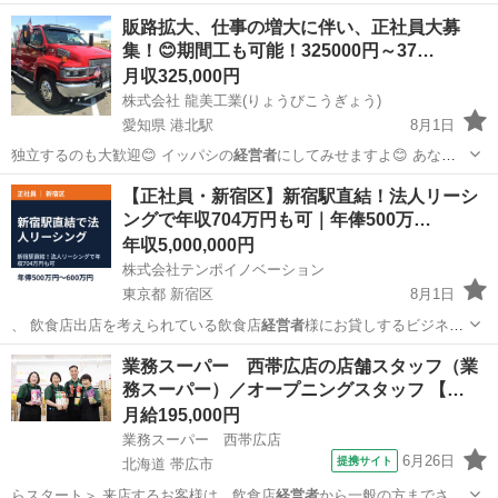
販路拡大、仕事の増大に伴い、正社員大募
集！😊期間工も可能！325000円～37…
月収325,000円
株式会社 龍美工業(りょうびこうぎょう)
愛知県 港北駅
8月1日
独立するのも大歓迎😊 イッパシの
経営者
にしてみせますよ😊 あな
た、、、待っ…
愛知
名古屋市
港北駅
施工管理
【正社員・新宿区】新宿駅直結！法人リーシ
ングで年収704万円も可｜年俸500万…
年収5,000,000円
株式会社テンポイノベーション
東京都 新宿区
8月1日
、 飲食店出店を考えられている飲食店
経営者
様にお貸しするビジネス
を展開しています…
東京
新宿区
営業
飲食店
業務スーパー 西帯広店の店舗スタッフ（業
務スーパー）／オープニングスタッフ 【…
月給195,000円
業務スーパー 西帯広店
6月26日
提携サイト
北海道 帯広市
らスタート＞ 来店するお客様は、飲食店
経営者
から一般の方までさま