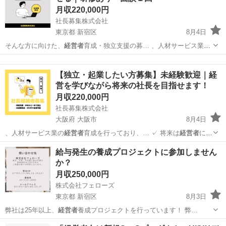
月収220,000円
社長募集株式会社
東京都 新宿区
8月4日
そんな方に向けた、
経営者
育成・独立支援の募… 、人材サービス業の
経営者
を目指す方を募集し… いて ・会社
経営者
として活動 ・支…
東京
新宿区
その他
【独立・起業したい方募集】未経験歓迎｜経
営を学びながら将来の社長を目指せます！
月収220,000円
社長募集株式会社
大阪府 大阪市
8月4日
、人材サービス業の
経営者
育成を行っており、… ✓ 将来は
経営者
にな
りたい ✓ …
大阪
大阪市
その他
未経験
給与発生の養成プロジェクトに参加しません
か？
月収250,000円
株式会社フェローズ
東京都 新宿区
8月3日
弊社は25年以上、
経営者
養成プロジェクトを行っています！ 弊…
東京
新宿区
その他