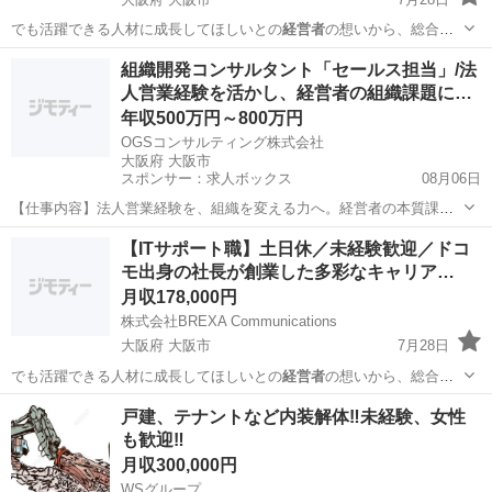
でも活躍できる人材に成長してほしいとの
経営者
の想いから、総合職
として、様々な仕事を…
大阪
大阪市
テクニカルサポート
業務
組織開発コンサルタント「セールス担当」/法
人営業経験を活かし、経営者の組織課題に…
年収500万円～800万円
OGSコンサルティング株式会社
大阪府 大阪市
スポンサー：求人ボックス
08月06日
【仕事内容】法人営業経験を、組織を変える力へ。経営者の本質課題
に向き合うセールス 仕事内容: 企業の経営者や人事責任者に対し、組
正社員
【ITサポート職】土日休／未経験歓迎／ドコ
織課題のヒアリングから支援内容の提案までを担当します。 マーケテ
モ出身の社長が創業した多彩なキャリア…
ィング活動やご紹介を通じて接点が生まれ...
月収178,000円
株式会社BREXA Communications
大阪府 大阪市
7月28日
でも活躍できる人材に成長してほしいとの
経営者
の想いから、総合職
として、様々な仕事を…
大阪
大阪市
テクニカルサポート
業務
戸建、テナントなど内装解体‼️未経験、女性
も歓迎‼️
月収300,000円
WSグループ