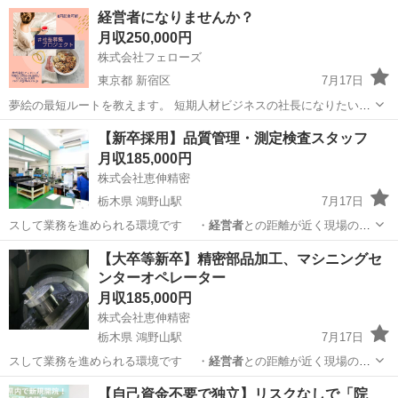
事業構築のノウハウを…
東京
台東区
秋葉原駅
営業
業務
経営者になりませんか？
月収250,000円
株式会社フェローズ
東京都 新宿区
7月17日
夢絵の最短ルートを教えます。 短期人材ビジネスの社長になりたい人
を募集しています！ 【事業内容】 人材サービス 商談、クライアント
東京
新宿区
その他
経営者
【新卒採用】品質管理・測定検査スタッフ
管理 人材管理 採用 売上管理 未経験の方は、主に現場作業を行ってい
月収185,000円
た...
株式会社恵伸精密
栃木県 鴻野山駅
7月17日
スして業務を進められる環境です ・
経営者
との距離が近く現場の声
が届きやすいです…
栃木
那須烏山市
鴻野山駅
半導体
新卒採用
【大卒等新卒】精密部品加工、マシニングセ
ンターオペレーター
月収185,000円
株式会社恵伸精密
栃木県 鴻野山駅
7月17日
スして業務を進められる環境です ・
経営者
との距離が近く現場の声
が届きやすいです…
栃木
那須烏山市
鴻野山駅
機械
最新
【自己資金不要で独立】リスクなしで「院