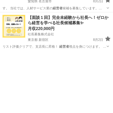
愛知県 名古屋市
8月2日
す。 当社では、人材サービス業の
経営者
候補を募集しています。
【ま…
愛知
名古屋市
その他
未経験
【面談１回】完全未経験から社長へ！ゼロか
ら経営を学べる社長候補募集✨
月収220,000円
社長募集株式会社
東京都 新宿区
8月2日
リスト評価クリアで、支店長に昇格！
経営者
視点を身につけます。 ↓
…
東京
新宿区
その他
社長