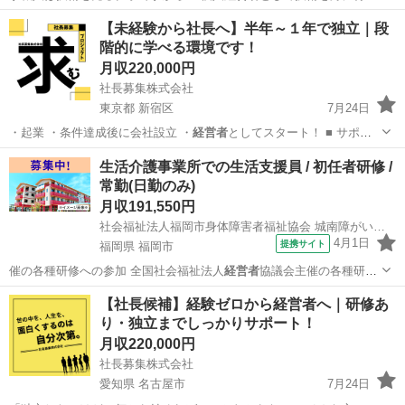
て独立する事もでき…
愛知
名古屋市
尾頭橋駅
その他
【未経験から社長へ】半年～１年で独立｜段
階的に学べる環境です！
月収220,000円
社長募集株式会社
東京都 新宿区
7月24日
・起業 ・条件達成後に会社設立 ・
経営者
としてスタート！ ■ サポ
ー…
東京
新宿区
その他
未経験
生活介護事業所での生活支援員 / 初任者研修 /
常勤(日勤のみ)
月収191,550円
社会福祉法人福岡市身体障害者福祉協会 城南障がい者フレンドホーム
4月1日
提携サイト
福岡県 福岡市
催の各種研修への参加 全国社会福祉法人
経営者
協議会主催の各種研修
への参加 ・資格…
福岡
福岡市
介護士
【社長候補】経験ゼロから経営者へ｜研修あ
り・独立までしっかりサポート！
月収220,000円
社長募集株式会社
愛知県 名古屋市
7月24日