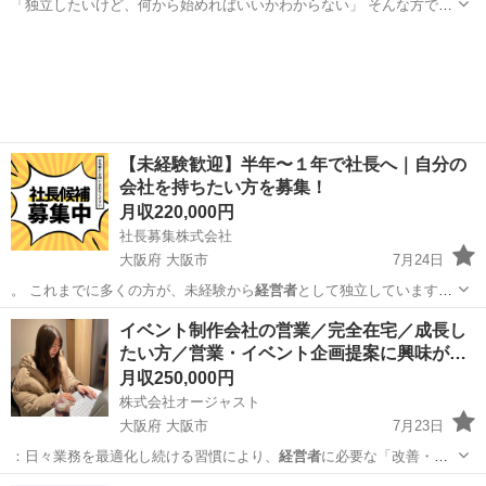
「独立したいけど、何から始めればいいかわからない」 そんな方で
も、安心してスタートできる環境です！ ■ 募集内容 将来的に独立し、
愛知
名古屋市
その他
経営者
人材サービス業の経営を担っていただくポジションです！ ■ 具体...
【未経験歓迎】半年〜１年で社長へ｜自分の
会社を持ちたい方を募集！
月収220,000円
社長募集株式会社
大阪府 大阪市
7月24日
。 これまでに多くの方が、未経験から
経営者
として独立しています！
■ …
大阪
大阪市
その他
未経験
イベント制作会社の営業／完全在宅／成長し
たい方／営業・イベント企画提案に興味が…
月収250,000円
株式会社オージャスト
大阪府 大阪市
7月23日
：日々業務を最適化し続ける習慣により、
経営者
に必要な「改善・検
証」の視点が自然と身…
大阪
大阪市
営業
業務