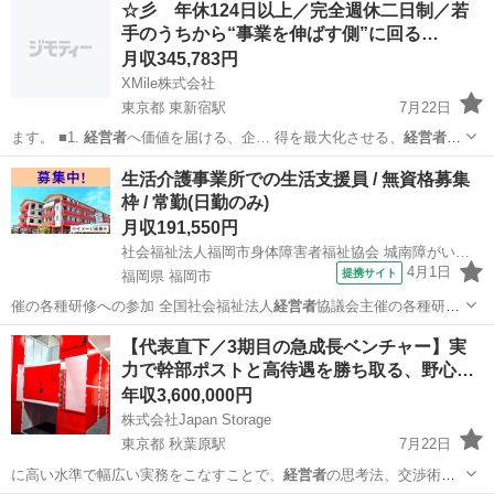
☆彡 年休124日以上／完全週休二日制／若
手のうちから“事業を伸ばす側”に回る…
月収345,783円
XMile株式会社
東京都 東新宿駅
7月22日
ます。 ■1.
経営者
へ価値を届ける、企… 得を最大化させる、
経営者
向
けセミナーの企画…
東京
新宿区
東新宿駅
その他
生活介護事業所での生活支援員 / 無資格募集
枠 / 常勤(日勤のみ)
月収191,550円
社会福祉法人福岡市身体障害者福祉協会 城南障がい者フレンドホーム
4月1日
提携サイト
福岡県 福岡市
催の各種研修への参加 全国社会福祉法人
経営者
協議会主催の各種研修
への参加 ・資格…
福岡
福岡市
介護士
【代表直下／3期目の急成長ベンチャー】実
力で幹部ポストと高待遇を勝ち取る、野心…
年収3,600,000円
株式会社Japan Storage
東京都 秋葉原駅
7月22日
に高い水準で幅広い実務をこなすことで、
経営者
の思考法、交渉術、