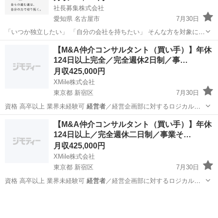
社長募集株式会社
愛知県 名古屋市
7月30日
「いつか独立したい」 「自分の会社を持ちたい」 そんな方を対象に、
社長候補メンバーを募集しています！ 経験・学歴は一切不問。 まずは
愛知
名古屋市
その他
【M&A仲介コンサルタント（買い手）】年休
社員として働きながら、人材サービス業の基礎から学んでいただきま
124日以上完全／完全週休2日制／事…
す◎ ━...
月収425,000円
XMile株式会社
東京都 新宿区
7月30日
資格 高卒以上 業界未経験可
経営者
／経営企画部に対するロジカルな
営業能力…
東京
新宿区
コンサルタント
【M&A仲介コンサルタント（買い手）】年休
124日以上／完全週休二日制／事業そ…
月収425,000円
XMile株式会社
東京都 新宿区
7月30日
資格 高卒以上 業界未経験可
経営者
／経営企画部に対するロジカルな
営業能力…
東京
新宿区
コンサルタント