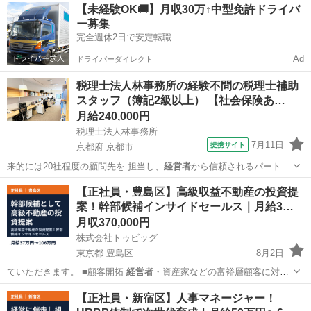
東京
渋谷区
営業
社会保険
【未経験OK🚚】月収30万↑中型免許ドライバ
ー募集
完全週休2日で安定転職
Ad
ドライバーダイレクト
税理士法人林事務所の経験不問の税理士補助
スタッフ（簿記2級以上） 【社会保険あ…
月給240,000円
税理士法人林事務所
7月11日
提携サイト
京都府 京都市
来的には20社程度の顧問先を 担当し、
経営者
から信頼されるパートナ
ーとして 成長し…
京都
京都市
一般事務
【正社員・豊島区】高級収益不動産の投資提
案！幹部候補インサイドセールス｜月給3…
月収370,000円
株式会社トゥビッグ
東京都 豊島区
8月2日
ていただきます。 ■顧客開拓
経営者
・資産家などの富裕層顧客に対
し、自ら営…
東京
豊島区
営業
社会保険
【正社員・新宿区】人事マネージャー！