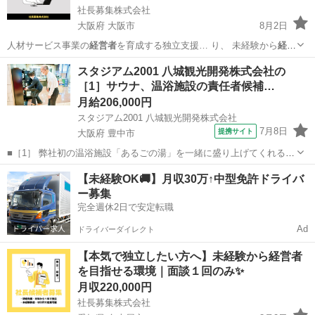
社長募集株式会社
大阪府 大阪市
8月2日
人材サービス事業の
経営者
を育成する独立支援… り、 未経験から
経営
者
を目指せる環境をご…
大阪
大阪市
その他
未経験
スタジアム2001 八城観光開発株式会社の
［1］サウナ、温浴施設の責任者候補…
月給206,000円
スタジアム2001 八城観光開発株式会社
7月8日
提携サイト
大阪府 豊中市
■［1］ 弊社初の温浴施設「あるごの湯」を一緒に盛り上げてくれる仲
間を募集します！ お客様対応はもちろん、スタッフの管理や設備チェ
大阪
豊中市
一般事務
【未経験OK🚚】月収30万↑中型免許ドライバ
ック、イベント企画まで、 幅広く関われるポジションです。 具体的に
ー募集
は… 管理者としての役割 ・...
完全週休2日で安定転職
Ad
ドライバーダイレクト
【本気で独立したい方へ】未経験から経営者
を目指せる環境｜面談１回のみ✨
月収220,000円
社長募集株式会社