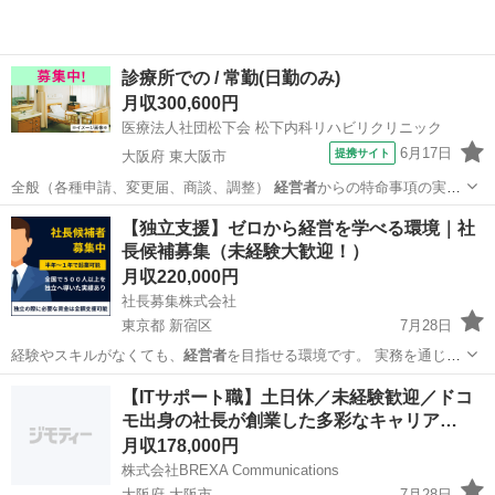
診療所での / 常勤(日勤のみ)
月収300,600円
医療法人社団松下会 松下内科リハビリクリニック
6月17日
提携サイト
大阪府 東大阪市
全般（各種申請、変更届、商談、調整）
経営者
からの特命事項の実行
各部署との連携、…
大阪
東大阪市
介護福祉士
【独立支援】ゼロから経営を学べる環境｜社
長候補募集（未経験大歓迎！）
月収220,000円
社長募集株式会社
東京都 新宿区
7月28日
経験やスキルがなくても、
経営者
を目指せる環境です。 実務を通じて
学…
東京
新宿区
その他
業務
【ITサポート職】土日休／未経験歓迎／ドコ
モ出身の社長が創業した多彩なキャリア…
月収178,000円
株式会社BREXA Communications
大阪府 大阪市
7月28日