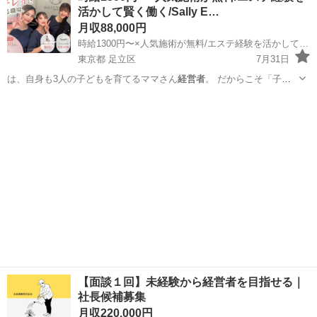
活かして賢く働く/Sally E…
月収88,000円
時給1300円〜×人気施術が無料/エステ経験を活かして賢く働く/Sally Emiry北千住店
東京都 足立区
7月31日
は、自身も3人の子どもを育てるママさん
経営者
。 だからこそ「子育
て中の女性が働く…
東京
足立区
エステティシャン
ママ
【面談１回】未経験から経営者を目指せる｜
社長候補募集
月収220,000円