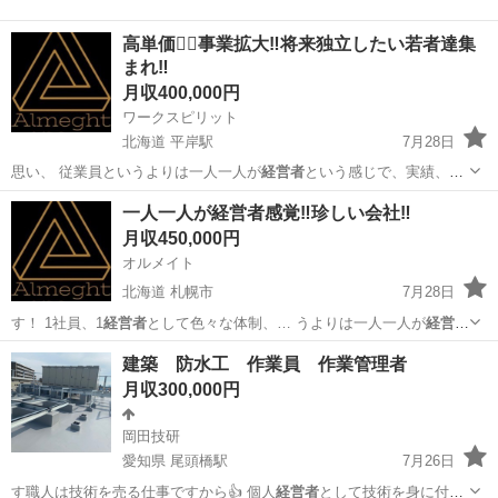
高単価👷‍♂️事業拡大‼️将来独立したい若者達集
まれ‼️
月収400,000円
ワークスピリット
北海道 平岸駅
7月28日
思い、 従業員というよりは一人一人が
経営者
という感じで、実績、頑
張り次第ではボー…
北海道
札幌市
平岸駅
鳶職
若者
一人一人が経営者感覚‼️珍しい会社‼️
月収450,000円
オルメイト
北海道 札幌市
7月28日
す！ 1社員、1
経営者
として色々な体制、… うよりは一人一人が
経営者
という感じで、実績…
北海道
札幌市
機械
経営者
建築 防水工 作業員 作業管理者
月収300,000円
岡田技研
愛知県 尾頭橋駅
7月26日
す職人は技術を売る仕事ですから👍 個人
経営者
として技術を身に付け