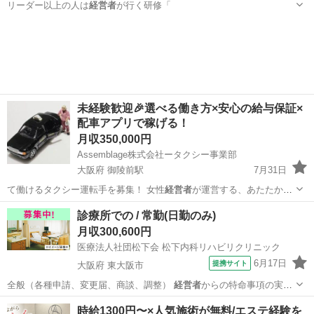
リーダー以上の人は
経営者
が行く研修「
東京
港区
販売
未経験
未経験歓迎🎉選べる働き方×安心の給与保証×
配車アプリで稼げる！
月収350,000円
Assemblage株式会社ータクシー事業部
大阪府 御陵前駅
7月31日
て働けるタクシー運転手を募集！ 女性
経営者
が運営する、あたたかい
社風が魅力のタク…
大阪
堺市
御陵前駅
ドライバー
未経験
診療所での / 常勤(日勤のみ)
月収300,600円
医療法人社団松下会 松下内科リハビリクリニック
6月17日
提携サイト
大阪府 東大阪市
全般（各種申請、変更届、商談、調整）
経営者
からの特命事項の実行
各部署との連携、…
大阪
東大阪市
介護士
時給1300円〜×人気施術が無料/エステ経験を