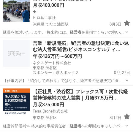
月収400,000円
ヒロ墓工事社
沖縄県 てだこ浦西駅
8月3日
延長を検討いたします。 将来的には、
経営者
を目指すくらいの勢いと
責任感を持った人…
沖縄
沖縄市
てだこ浦西駅
販売
社員
営業「新規開拓」/経営者の意思決定に食い込
む法人営業/経営/ビジネスコンサルティ…
年収426万円～600万円
ネクスゲート株式会社
東京都 渋谷区
スポンサー：求人ボックス
07月27日
【仕事内容】「紹介して終わり」ではなく、経営者の意思決定に食い
込む営業を。 仕事内容: Sales メンバーが担うのは、経営伴走支援の
正社員
【正社員・渋谷区】フレックス可！次世代経
入口となる新規開拓です。営業人数はそのままネクスゲートの事業成
営幹部候補の法人営業｜月給37.5万円…
長力に直結するため、欠員補充ではな...
月収375,000円
Terra Drone株式会社
東京都 渋谷区
8月2日
経営幹部候補≫ 将来的な事業責任者・
経営者
への明確なキャリアパス
◎ 最初の2-…