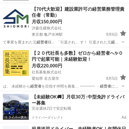
【70代大歓迎】建設業許可の経営業務管理責
任者（常勤）
月収150,000円
汐森住建株式会社
東京都 亀戸水神駅
8月6日
て事業を畳まれた元
経営者
様」 「引退され… す！ 引退された元
経営
者
様や個人事業者、一…
東京
江東区
亀戸水神駅
大工
【２０代社長も多数】ゼロから経営者へ✨０
円で起業可能｜未経験歓迎！
月収220,000円
社長募集株式会社
愛知県 名古屋市
8月5日
は、 未経験から
経営者
を目指す仲間を募集… ━━━━ ・
経営者
にな
りたい ・い…
愛知
名古屋市
その他
未経験
【未経験OK🚚】月収30万↑中型免許ドライバ
ー募集
完全週休2日で安定転職
Ad
ドライバーダイレクト
役員送迎ドライバー 未経験者OK！年間休日