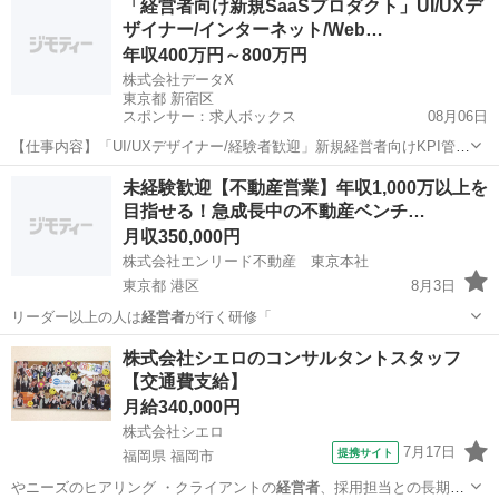
「経営者向け新規SaaSプロダクト」UI/UXデ
ザイナー/インターネット/Web…
年収400万円～800万円
株式会社データX
東京都 新宿区
スポンサー：求人ボックス
08月06日
【仕事内容】「UI/UXデザイナー/経験者歓迎」新規経営者向けKPI管理
プロダクトのUI/UXデザイナーをご担当頂くポジションです 仕事内容:
正社員 / 契約社員
未経験歓迎【不動産営業】年収1,000万以上を
新規経営者向けKPI管理プロダクトのUI/UXデザイナーをして頂きま
目指せる！急成長中の不動産ベンチ…
す。 「仕事内容」...
月収350,000円
株式会社エンリード不動産 東京本社
東京都 港区
8月3日
リーダー以上の人は
経営者
が行く研修「
東京
港区
販売
未経験
株式会社シエロのコンサルタントスタッフ
【交通費支給】
月給340,000円
株式会社シエロ
7月17日
提携サイト
福岡県 福岡市
やニーズのヒアリング ・クライアントの
経営者
、採用担当との長期的