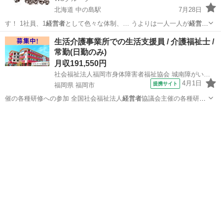
北海道 中の島駅
7月28日
す！ 1社員、1
経営者
として色々な体制、… うよりは一人一人が
経営者
という感じで、実績…
北海道
札幌市
中の島駅
土木
車屋
生活介護事業所での生活支援員 / 介護福祉士 /
常勤(日勤のみ)
月収191,550円
社会福祉法人福岡市身体障害者福祉協会 城南障がい者フレンドホーム
4月1日
提携サイト
福岡県 福岡市
催の各種研修への参加 全国社会福祉法人
経営者
協議会主催の各種研修
への参加 ・資格…
福岡
福岡市
介護福祉士