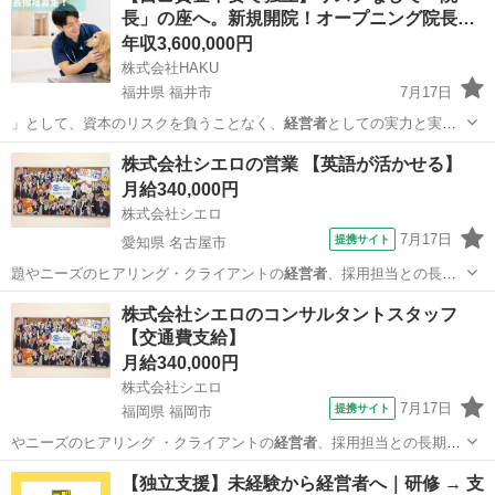
長」の座へ。新規開院！オープニング院長
候…
年収3,600,000円
株式会社HAKU
福井県 福井市
7月17日
」として、資本のリスクを負うことなく、
経営者
としての実力と実績
を手に入れてください…
福井
福井市
その他
病院
株式会社シエロの営業 【英語が活かせる】
月給340,000円
株式会社シエロ
7月17日
提携サイト
愛知県 名古屋市
題やニーズのヒアリング・クライアントの
経営者
、採用担当との長期
的な採用計画の立案・…
愛知
名古屋市
代理店営業
株式会社シエロのコンサルタントスタッフ
【交通費支給】
月給340,000円
株式会社シエロ
7月17日
提携サイト
福岡県 福岡市
やニーズのヒアリング ・クライアントの
経営者
、採用担当との長期的
な採用計画の立案 …
福岡
福岡市
コンサルタント
【独立支援】未経験から経営者へ｜研修 → 支