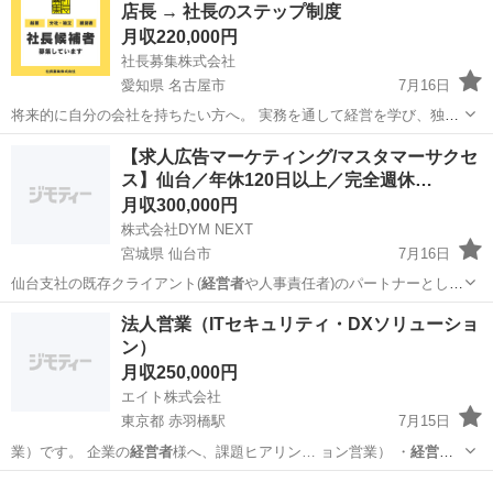
店長 → 社長のステップ制度
月収220,000円
社長募集株式会社
愛知県 名古屋市
7月16日
将来的に自分の会社を持ちたい方へ。 実務を通して経営を学び、独立
を目指せる【社長候補】の募集です！ 〈 特徴 〉 ・未経験からスター
愛知
名古屋市
その他
未経験
【求人広告マーケティング/マスタマーサクセ
ト可能 ・段階的にスキルを習得できる研修制度 （半年～１年の研修期
ス】仙台／年休120日以上／完全週休…
間で...
月収300,000円
株式会社DYM NEXT
宮城県 仙台市
7月16日
仙台支社の既存クライアント(
経営者
や人事責任者)のパートナーとし
て、求人…
宮城
仙台市
カスタマーサポート
法人営業（ITセキュリティ・DXソリューショ
ン）
月収250,000円
エイト株式会社
東京都 赤羽橋駅
7月15日
業）です。 企業の
経営者
様へ、課題ヒアリン… ョン営業） ・
経営者
様との商談・課題ヒ… ます ・全国の
経営者
様と直接商談し、I…
東京
港区
赤羽橋駅
その他