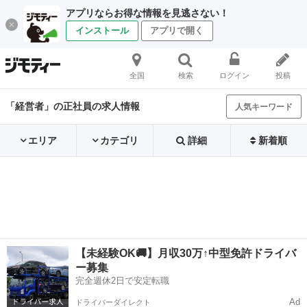
アプリならお得な情報を見逃さない！
インストール
アプリで開く
全国
検索
ログイン
投稿
「経営者」の正社員の求人情報
人気キーワード
エリア
カテゴリ
詳細
新着順
【未経験OK🚚】月収30万↑中型免許ドライバ
ー募集
完全週休2日で安定転職
Ad
ドライバーダイレクト