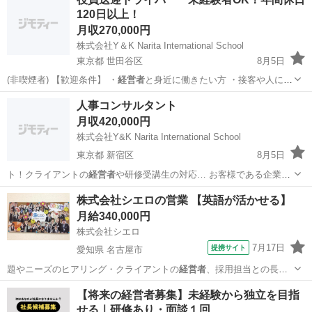
120日以上！
月収270,000円
株式会社Y＆K Narita International School
東京都 世田谷区
8月5日
(非喫煙者) 【歓迎条件】 ・
経営者
と身近に働きたい方 ・接客や人に喜
ば…
東京
世田谷区
ドライバー
業務
人事コンサルタント
月収420,000円
株式会社Y&K Narita International School
東京都 新宿区
8月5日
ト！クライアントの
経営者
や研修受講生の対応… お客様である企業
経
営者
や研修受講者（クラ… ●クライアントの
経営者
へ解決策の提案 …
東京
新宿区
コンサルタント
業務
株式会社シエロの営業 【英語が活かせる】
●クライアントの
経営者
や社員に向けて、研… には、クライアント
経
月給340,000円
営者
の厚い信頼を受け、…
株式会社シエロ
7月17日
提携サイト
愛知県 名古屋市
題やニーズのヒアリング・クライアントの
経営者
、採用担当との長期
的な採用計画の立案・…
愛知
名古屋市
代理店営業
【将来の経営者募集】未経験から独立を目指
せる｜研修あり・面談１回