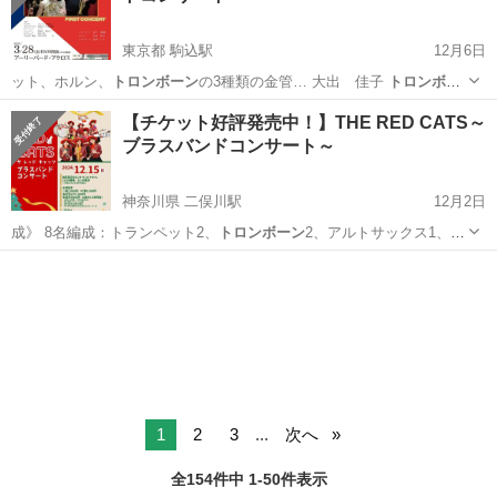
東京都 駒込駅
12月6日
ット、ホルン、
トロンボーン
の3種類の金管… 大出 佳子
トロンボー
ン
金川マコト …
東京
豊島区
駒込駅
コンサート/ショー
【チケット好評発売中！】THE RED CATS～
ブラスバンドコンサート～
神奈川県 二俣川駅
12月2日
成》 8名編成：トランペット2、
トロンボーン
2、アルトサックス1、ス
ーザフォン…
神奈川
横浜市
二俣川駅
コンサート/ショー
パフォーマンス
1
2
3
...
次へ
全154件中 1-50件表示