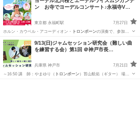
ヨーデル北川桜とエーデルワイスムジカンテ
ン お寺でヨーデルコンサート♪永福寺V…
東京都 永福町駅
7月27日
ホルン・カウベル・アコーディオン・
トロンボーン
の演奏で、参加型
のステージが持ち味…
東京
杉並区
永福町駅
コンサート/ショー
ヨーデル
9/13(日)ジャムセッション研究会（難しい曲
を練習する会）第1回 ＠神戸市長…
兵庫県 神戸市
7月21日
～16:50 講 師：やまゆり（
トロンボーン
）苔山航佑（ギター） 場
所：S…
兵庫
神戸市
ワークショップ
ジャムセッション