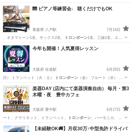
🎹 ピアノ等練習会♩ 聴くだけでもOK
青森県 八戸駅
7月14日
、オタマトーン1名、サックス2名、
トロンボーン
1名、三線2名、エレ
クトーン 3名…
青森
八戸市
八戸駅
コンサート/ショー
発表会
今年も開催！人気夏得レッスン
大阪府 住道駅
6月20日
日） トランペット（火・土）
トロンボーン
（金） フルート（水） …
大阪
大東市
住道駅
セミナー
楽器DAY (店内にて楽器演奏自由） 毎月・第3
木曜・夜 豊中カフェ
大阪府 豊中駅
6月17日
ート、クラリネット、トランペット、
トロンボーン
、ハーモニカ、ヴ
ァイオリン、ヴィオ…
大阪
豊中市
豊中駅
コンサート/ショー
【未経験OK🚚】月収30万↑中型免許ドライバ