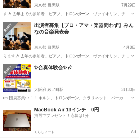
東京都 目黒駅
7月29日
す🎶 去年までの参加者…ピアノ、
トロンボーン
、ヴァイオリン、チュ
ーバ、ホルン、…
東京
目黒区
目黒駅
コンサート/ショー
出演者
出演者募集【プロ・アマ・楽器問わず】みん
なの音楽発表会
東京都 目黒駅
4月8日
ります🎶 去年の参加者…ピアノ、
トロンボーン
、ヴァイオリン、チュ
ーバ、ホルン、…
東京
目黒区
目黒駅
コンサート/ショー
発表会
✨合奏体験会✨🎶
大阪府 綾ノ町駅
3月30日
rm 団員募集中！！ ホルン、
トロンボーン
、クラリネット、パーカッ
ション、チ…
大阪
堺市
綾ノ町駅
キャンペーン
体験会
MacBook Air 13インチ 0円
抽選でプレゼント！応募は1分
Ad
くらしノート