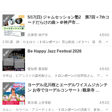
5/17(日) ジャムセッション塾2 第7回＜7thコ
ードだらけの曲＞＠神戸市…
兵庫県 神戸市
4月6日
2:50 講 師：やまゆり（
トロンボーン
）苔山航佑（ギター） 場 所…
兵庫
神戸市
ワークショップ
ジャムセッション
Be Happy Jazz Festival 2026
愛知県 重原駅
4月4日
今年は、ピアニストの森村献さん、
トロンボーン
の佐野聡さん、アレ
ンジャーの内堀勝…
愛知
知立市
重原駅
コンサート/ショー
ビッグバンド
ヨーデル北川桜とエーデルワイスムジカンテ
ン お寺でヨーデルコンサート♪観泉寺 …
東京都 上井草駅
4月2日
ホルン・カウベル・アコーディオン・
トロンボーン
の演奏で、参加型