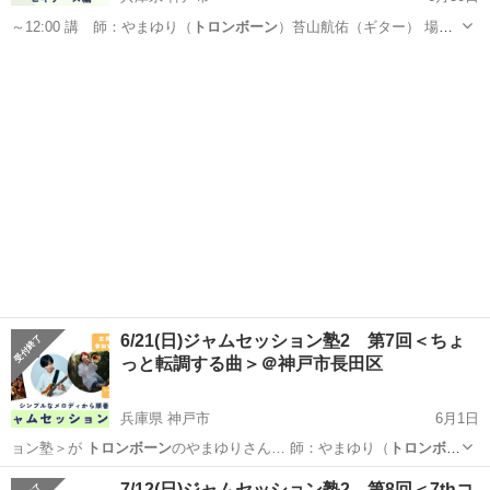
～12:00 講 師：やまゆり（
トロンボーン
）苔山航佑（ギター） 場
所：S…
兵庫
神戸市
ワークショップ
ジャムセッション
6/21(日)ジャムセッション塾2 第7回＜ちょ
っと転調する曲＞＠神戸市長田区
兵庫県 神戸市
6月1日
ョン塾＞が
トロンボーン
のやまゆりさん… 師：やまゆり（
トロンボー
ン
）苔山航佑（ギ…
兵庫
神戸市
ワークショップ
ジャムセッション
7/12(日)ジャムセッション塾2 第8回＜7thコ