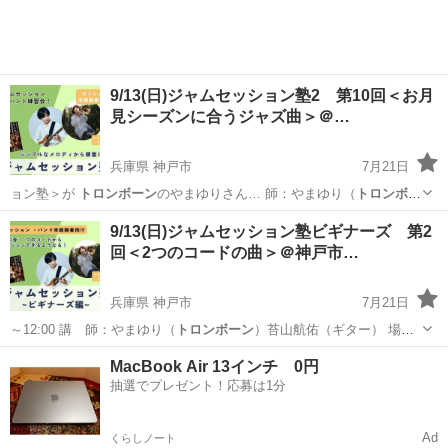
9/13(日)ジャムセッション塾2 第10回＜お月
見シーズンに合うジャズ曲＞＠…
兵庫県 神戸市
7月21日
ョン塾＞が
トロンボーン
のやまゆりさん… 師：やまゆり（
トロンボー
ン
）苔山航佑（ギ…
兵庫
神戸市
ワークショップ
ジャムセッション
9/13(日)ジャムセッション塾ビギナーズ 第2
回＜2つのコードの曲＞＠神戸市…
兵庫県 神戸市
7月21日
～12:00 講 師：やまゆり（
トロンボーン
）苔山航佑（ギター） 場
所：S…
兵庫
神戸市
ワークショップ
ジャムセッション
MacBook Air 13インチ 0円
抽選でプレゼント！応募は1分
Ad
くらしノート