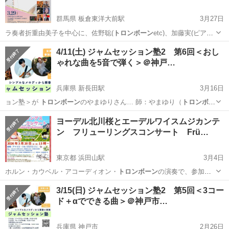
群馬県 板倉東洋大前駅
3月27日
ラ奏者折重由美子を中心に、佐野聡(
トロンボーン
etc)、加藤実(ピア
ノ)、小畑和…
群馬
邑楽郡
板倉東洋大前駅
コンサート/ショー
板倉
4/11(土) ジャムセッション塾2 第6回＜おし
ゃれな曲を5音で弾く＞＠神戸…
兵庫県 新長田駅
3月16日
ョン塾＞が
トロンボーン
のやまゆりさん… 師：やまゆり（
トロンボー
ン
）苔山航佑（ギ…
兵庫
神戸市
新長田駅
ワークショップ
ヨーデル北川桜とエーデルワイスムジカンテ
ン フリューリングスコンサート Frü…
ジャムセッション
東京都 浜田山駅
3月4日
ホルン・カウベル・アコーディオン・
トロンボーン
の演奏で、参加型
のステージが持ち味…
東京
杉並区
浜田山駅
コンサート/ショー
ヨーデル
3/15(日) ジャムセッション塾2 第5回＜3コー
ド＋αでできる曲＞＠神戸市…
兵庫県 神戸市
2月26日