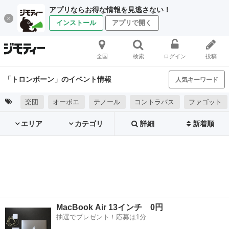
アプリならお得な情報を見逃さない！
インストール
アプリで開く
全国
検索
ログイン
投稿
「トロンボーン」のイベント情報
人気キーワード
楽団
オーボエ
テノール
コントラバス
ファゴット
エリア
カテゴリ
詳細
新着順
MacBook Air 13インチ 0円
抽選でプレゼント！応募は1分