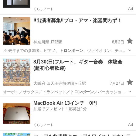
Ad
くらしノート
‼️出演者募集‼️プロ・アマ・楽器問わず！
神奈川県 戸部駅
8月2日
🎶 去年までの参加者…ピアノ、
トロンボーン
、ヴァイオリン、チュー
バ、ホルン、…
神奈川
横浜市
戸部駅
コンサート/ショー
出演者
8月30(日)フルート、ギター合奏 体験会
(超初心者歓迎)
大阪府 四天王寺前夕陽ヶ丘駅
7月27日
オーボエ／サックス／トランペット／
トロンボーン
／パーカッション
／ファゴット／ホル…
大阪
大阪市
四天王寺前夕陽ヶ丘駅
ワークショップ
MacBook Air 13インチ 0円
抽選でプレゼント！応募は1分
エレキギター
Ad
くらしノート