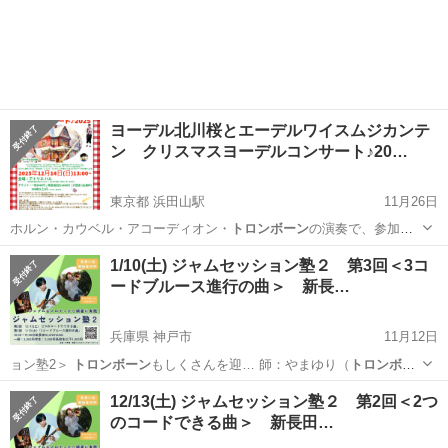
ン
の3種類の金管…
東京
荒川区
日暮里駅
コンサート/ショー
セカンド
ヨーデル北川桜とエーデルワイスムジカンテ
ン クリスマスヨーデルコンサート♪20…
東京都 浜田山駅
11月26日
ホルン・カウベル・アコーディオン・
トロンボーン
の演奏で、参加型
のステージが持ち味…
東京
杉並区
浜田山駅
コンサート/ショー
ヨーデル
1/10(土) ジャムセッション塾２ 第3回＜3コ
ードブルース進行の曲＞ 新長…
兵庫県 神戸市
11月12日
ョン塾2＞
トロンボーン
もしくさんを迎… 師：やまゆり（
トロンボー
ン
） 苔山航佑（…
兵庫
神戸市
ワークショップ
ジャムセッション
12/13(土) ジャムセッション塾２ 第2回＜2つ
のコードできる曲＞ 新長田…