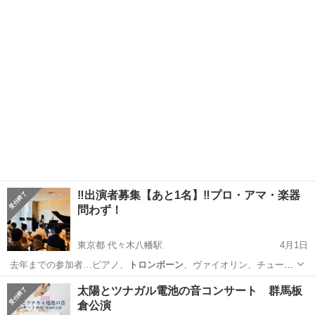
のステージが持ち味…
東京
杉並区
上井草駅
コンサート/ショー
ヨーデル
‼️出演者募集【あと1名】‼️プロ・アマ・楽器
問わず！
東京都 代々木八幡駅
4月1日
️ 去年までの参加者…ピアノ、
トロンボーン
、ヴァイオリン、チュー
バ、ホルン、…
東京
渋谷区
代々木八幡駅
コンサート/ショー
出演者
太陽とツナガル電池の音コンサート 群馬板
倉公演