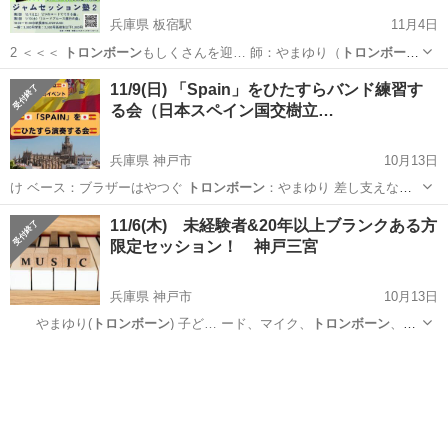
兵庫県 板宿駅
11月4日
2 ＜＜＜
トロンボーン
もしくさんを迎… 師：やまゆり（
トロンボー
ン
）苔山航佑（ギ…
兵庫
神戸市
板宿駅
ワークショップ
ジャムセッション
11/9(日) 「Spain」をひたすらバンド練習す
る会（日本スペイン国交樹立…
兵庫県 神戸市
10月13日
け ベース：ブラザーはやつぐ
トロンボーン
：やまゆり 差し支えな
け…
兵庫
神戸市
ワークショップ
エレキギター
11/6(木) 未経験者&20年以上ブランクある方
限定セッション！ 神戸三宮
兵庫県 神戸市
10月13日
やまゆり(
トロンボーン
) 子ど… ード、マイク、
トロンボーン
、ク
ラリネット…
兵庫
神戸市
ワークショップ
トロンボーン