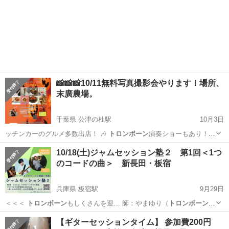
📸📸📸10/11無料写真撮影会やります！場所、
末廣農場。
千葉県 公津の杜駅
10月3日
ッチンカーのグルメ多数出店！ 🎶
トロンボーン
演奏ショーもあり！
✨かわいく撮…
千葉
富里市
公津の杜駅
地域/お祭り
ハロウィン
10/18(土)ジャムセッション塾２ 第1回＜1つ
のコードの曲＞ 新長田・板宿
兵庫県 板宿駅
9月29日
＜＜＜
トロンボーン
もしくさんを迎… 師：やまゆり（
トロンボーン
）
苔山航佑（ギ…
兵庫
神戸市
板宿駅
ワークショップ
ジャムセッション
【ギターセッションタイム】 参加費200円