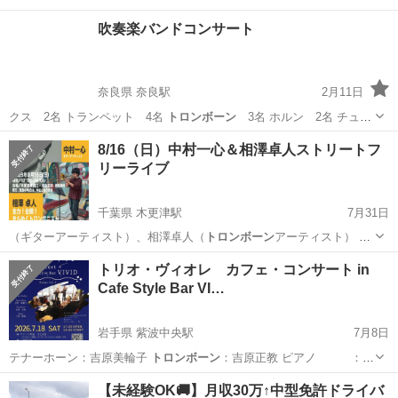
吹奏楽バンドコンサート
奈良県 奈良駅
2月11日
クス 2名 トランペット 4名
トロンボーン
3名 ホルン 2名 チュー
バ 2…
奈良
奈良市
奈良駅
コンサート/ショー
ステージ
8/16（日）中村一心＆相澤卓人ストリートフ
リーライブ
千葉県 木更津駅
7月31日
（ギターアーティスト）、相澤卓人（
トロンボーン
アーティスト） 時
間／12：00…
千葉
木更津市
木更津駅
コンサート/ショー
トリオ・ヴィオレ カフェ・コンサート in
Cafe Style Bar VI…
トロンボーン
岩手県 紫波中央駅
7月8日
テナーホーン：吉原美輪子
トロンボーン
：吉原正教 ピアノ ：三
神樹…
岩手
紫波郡
紫波中央駅
コンサート/ショー
Cafe
【未経験OK🚚】月収30万↑中型免許ドライバ