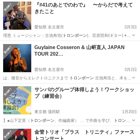
『#41のあとでのわで』 〜からだで考えて
きたこと
愛知県 名古屋市
3月3日
理恵 ミュージシャン：古池寿浩(
トロンボーン
)、宮原照和(ギター) ◉
お…
愛知
名古屋市
コンサート/ショー
会場
Guylaine Cosseron & 山㟁直人 JAPAN
TOUR 202…
愛知県 名古屋市
3月2日
は、微音からエレクトロニクスまで
トロンボーン
古池寿浩と、木を弓
で擦る不思議な…
愛知
名古屋市
コンサート/ショー
トロンボーン
サンバのグルーブ体得しよう！ワークショッ
プ（練習会）
東京都 蒲田駅
1月20日
】●山下定英（
トロンボーン
、作編曲家） … で作曲を学び、
トロンボ
ーン
をハウル・ヂ・… 師となる。
トロンボーン
では幾つものＢ… ・
東京
大田区
蒲田駅
その他
サンバ
金管トリオ「ブラス トリニティ」ファース
オバオバ」、
トロンボーン
クァルテット「…
トコンサート