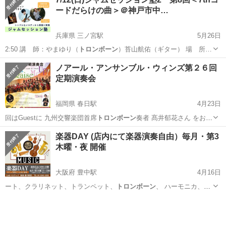
ードだらけの曲＞＠神戸市中…
兵庫県 三ノ宮駅
5月26日
2:50 講 師：やまゆり（
トロンボーン
）苔山航佑（ギター） 場 所…
兵庫
神戸市
三ノ宮駅
ワークショップ
ノアール・アンサンブル・ウィンズ第２６回
定期演奏会
ジャムセッション
福岡県 春日駅
4月23日
回はGuestに 九州交響楽団首席
トロンボーン
奏者 髙井郁花さん をお招
きして演…
福岡
春日市
春日駅
コンサート/ショー
アンサンブル
楽器DAY (店内にて楽器演奏自由）毎月・第3
木曜・夜 開催
大阪府 豊中駅
4月16日
ート、クラリネット、トランペット、
トロンボーン
、 ハーモニカ、ヴ
ァイオリン、ヴ…
大阪
豊中市
豊中駅
コンサート/ショー
ストリートピアノ