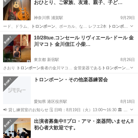
おひとり、ご家族、友達、親子、子ど…
神奈川県 浦賀駅
9月29日
ード、ドラム、
トロンボーン
、ボーカル、な… レフエ2本
トロンボー
ン
1本 エレキ…
神奈川
横須賀市
浦賀駅
その他
10/28tue.コンセール リヴィエール･ドール 金
川マコト 金川信江 小柴…
東京都 新宿駅
8月26日
さおり
トロンボーン
奏者の金川マコ… 金管楽器である
トロンボーン
、
マコトの奏で… 日本
トロンボーン
協会 曲… 金川マコト
トロ
東京
新宿区
新宿駅
コンサート/ショー
トロンボーン
トロンボーン・その他楽器練習会
ンボーン
https:… ョンに合格。
トロンボーン
をジル・ミリエ… エ
フ...
愛知県 港区役所駅
8月18日
📢 貸し練習室のお知らせ 🗓 日時：8月19日（火）13:00〜16:30 🏛 会
場：港文化小劇場 練習室 💰 参加費：大学生以上 300円 ／ 高校生以下
愛知
名古屋市
港区役所駅
その他
トロンボーン
出演者募集中‼️プロ・アマ・楽器問いません‼️
無料 👥 定員：4名まで コンセプトは 「個人練習をみんなでや...
初心者大歓迎です。