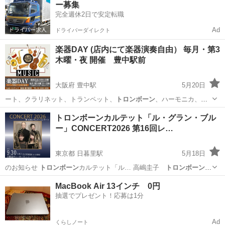
ー募集
ストリートピアノ
完全週休2日で安定転職
Ad
ドライバーダイレクト
楽器DAY (店内にて楽器演奏自由） 毎月・第3
木曜・夜 開催 豊中駅前
大阪府 豊中駅
5月20日
ート、クラリネット、トランペット、
トロンボーン
、ハーモニカ、ヴ
ァイオリン、ヴィオ…
大阪
豊中市
豊中駅
コンサート/ショー
トロンボーンカルテット「ル・グラン・ブル
ー」CONCERT2026 第16回レ…
ストリートピアノ
東京都 日暮里駅
5月18日
のお知らせ
トロンボーン
カルテット「ル… 高嶋圭子
トロンボーン
四
重奏のための… アダージョ
トロンボーン
協奏曲第２番よ… ー
東京
荒川区
日暮里駅
コンサート/ショー
トロンボーン
MacBook Air 13インチ 0円
トロンボーン
の持つ「合唱的…
抽選でプレゼント！応募は1分
Ad
くらしノート