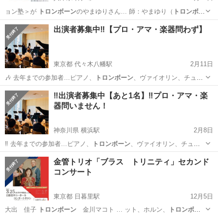
ョン塾＞が
トロンボーン
のやまゆりさん… 師：やまゆり（
トロンボー
ン
）苔山航佑（ギ…
兵庫
神戸市
ワークショップ
ジャムセッション
出演者募集中‼️【プロ・アマ・楽器問わず】
東京都 代々木八幡駅
2月11日
🎶 去年までの参加者…ピアノ、
トロンボーン
、ヴァイオリン、チュー
バ、ホルン、…
東京
渋谷区
代々木八幡駅
コンサート/ショー
出演者
‼️出演者募集中【あと1名】‼️プロ・アマ・楽
器問いません！
神奈川県 横浜駅
2月8日
‼️ 去年までの参加者…ピアノ、
トロンボーン
、ヴァイオリン、チュー
バ、ホルン、…
神奈川
横浜市
横浜駅
コンサート/ショー
出演者
金管トリオ「ブラス トリニティ」セカンド
コンサート
東京都 日暮里駅
12月5日
大出 佳子
トロンボーン
金川マコト … ット、ホルン、
トロンボー