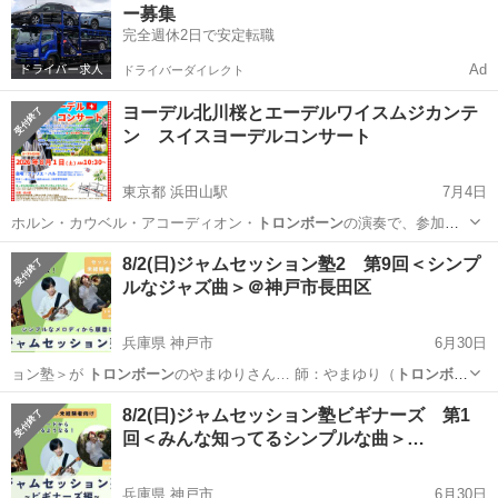
ー募集
完全週休2日で安定転職
Ad
ドライバーダイレクト
ヨーデル北川桜とエーデルワイスムジカンテ
ン スイスヨーデルコンサート
東京都 浜田山駅
7月4日
ホルン・カウベル・アコーディオン・
トロンボーン
の演奏で、参加型
のステージが持ち味…
東京
杉並区
浜田山駅
コンサート/ショー
ヨーデル
8/2(日)ジャムセッション塾2 第9回＜シンプ
ルなジャズ曲＞＠神戸市長田区
兵庫県 神戸市
6月30日
ョン塾＞が
トロンボーン
のやまゆりさん… 師：やまゆり（
トロンボー
ン
）苔山航佑（ギ…
兵庫
神戸市
ワークショップ
ジャムセッション
8/2(日)ジャムセッション塾ビギナーズ 第1
回＜みんな知ってるシンプルな曲＞…
兵庫県 神戸市
6月30日