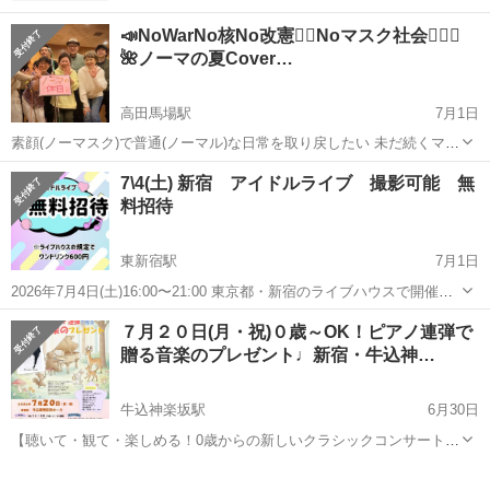
📣NoWarNo核No改憲✊🏻Noマスク社会🙅🏻‍♀️
🌺ノーマの夏Cover…
高田馬場駅
7月1日
素顔(ノーマスク)で普通(ノーマル)な日常を取り戻したい 未だ続くマス
ク接客 医療･介護のマスク強要や面会制限に苦しむ人を無くしたい
東京
新宿区
高田馬場駅
コンサート/ショー
7\4(土) 新宿 アイドルライブ 撮影可能 無
🙏🏻 話の通じないパラレルワールドで､すっかり疲れてしまい 生きて
料招待
オープンマイク
ることさえ嫌だと泣...
東新宿駅
7月1日
2026年7月4日(土)16:00〜21:00 東京都・新宿のライブハウスで開催さ
れる女性アイドルグループ15組ほど出演のライブにご招待させていた
東京
新宿区
東新宿駅
コンサート/ショー
ライブ
７月２０日(月・祝)０歳～OK！ピアノ連弾で
だきます！ 好きな時間に入退場可能です！ お酒好きな方。音楽が好き
贈る音楽のプレゼント♩新宿・牛込神…
な方、ア...
牛込神楽坂駅
6月30日
【聴いて・観て・楽しめる！0歳からの新しいクラシックコンサート】
「子どもと一緒に本物の音楽を楽しみたいけれど、ぐずったらどうし
東京
新宿区
牛込神楽坂駅
コンサート/ショー
会場
よう…」 「静かに聴かなきゃいけないコンサートは、うちの子にはま