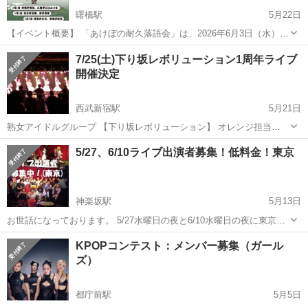
曙橋駅
5月22日
【イベント概要】 「あけぼの耐久落語会」は、2026年6月3日（水）か
ら6月7日（日）までの5日間にわたり開催される、落語と伝統芸能を存
東京
新宿区
曙橋駅
コンサート/ショー
落語
7/25(土)下り坂レボリューション1周年ライブ
分に楽しめる特別企画です。 期間中は昼夜2公演制となっており、そ
開催決定
れぞれ異なる演目をお...
西武新宿駅
5月21日
熟女アイドルグループ 【下り坂レボリューション】 オレンジ担当
Yukaです🧡 7/25(土)11:00〜 新宿DHNoA 下り坂レボリューション1周
東京
新宿区
西武新宿駅
コンサート/ショー
ライブ
5/27、6/10ライブ出演者募集！低料金！東京
年ワンマンライブ 開催決定となりました✨ ご存知の方も お初の方も
楽しん...
神楽坂駅
5月13日
お世話になっております。 5/27水曜日の夜と6/10水曜日の夜に東京都
新宿区神楽坂のライブハウスにてライブを開催いたします。 只今、出
東京
新宿区
神楽坂駅
コンサート/ショー
ライブ
KPOPコンテスト：メンバー募集（ガール
演者を募集しております。 和気あいあいあといつも楽しくライブをや
ズ）
っ...
都庁前駅
5月5日