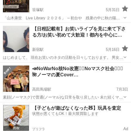
笹塚駅
5月31日
「山木康世 Live Library ２０２６」 ～初台や 残暑の中に秋の陽少
し～ 会場＝あんさんぶるStudio音 新宿区西新宿４-３７-１１ 樂しそ
東京
新宿区
笹塚駅
コンサート/ショー
山木康世
【日程記載有】お笑いライブを見に来て下さ
う初台B１ （京王新線初台駅東口から徒歩７分、都営大江戸...
る方/お笑い初めて大歓迎！都内を中心に…
新宿駅
5月16日
はじめまして、 現在お笑いのネタの活動を日々しております。 男女コ
ンビ【風のサカナ】や 男性同士のユニット【まさとニシ】 ピン【まさ
東京
新宿区
新宿駅
コンサート/ショー
お笑い
📣NoWarNo核No改憲✊🏻Noマスク社会🙅🏻‍♀️
なリンク】など色々と活動中です！ 都内で色々出ておりますので、 ↓
🌺ノーマの夏Cover…
こちらに随時更新中です...
高田馬場駅
7月3日
素顔(ノーマスク)で普通(ノーマル)な日常を取り戻したい 未だ続くマス
ク接客 医療･介護のマスク強要や面会制限に苦しむ人を無くしたい
東京
新宿区
高田馬場駅
コンサート/ショー
【子どもが遊ばなくなった🧸】玩具を査定
🙏🏻 話の通じないパラレルワールドで､すっかり疲れてしまい 生きて
状態が悪くてもOK！最大限買取します
オープンマイク
ることさえ嫌だと泣...
Ad
プリフラ