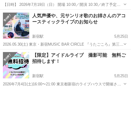
【日時】 2026年7月19日（日） 開場 10:00／開演 10:30／終了予定
11:30 【会場】 四谷区民ホール（東京都新宿区内藤町87） ※東京メト
東京
新宿区
新宿御苑前駅
コンサート/ショー
物語
人気声優や、元サンリオ歌のお姉さんのアコ
ロ丸ノ内線「新宿御苑前駅」2番出口より徒歩約5分 ...
ースティックライブのお知らせ
新宿駅
5月25日
2026.05.30(土) 東京・新宿MUSIC BAR CIRCLE 『うたごころ』第三話
【出演】 ◆外岡奈麻 (サンリオ『キティズパラダイス』初代・歌のお
東京
新宿区
新宿駅
コンサート/ショー
サンリオ
【限定】アイドルライブ 撮影可能 無料ご
姉さん) [GUEST] ◆川田妙子（声優...
招待します！
新宿駅
5月25日
2026年7月4日(土)16:00〜21:00 東京都新宿のライブハウスで開催され
る女性アイドルグループ15組ほど出演のライブにご招待させていただ
東京
新宿区
新宿駅
コンサート/ショー
ライブ
きます！ お酒好きな方。音楽が好きな方、アイドルに興味ある方、チ
ケット代はな...