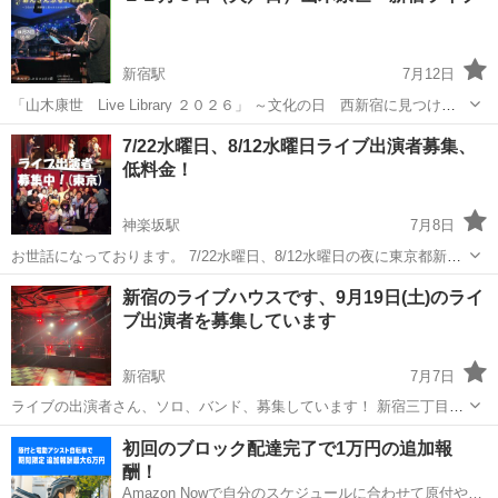
新宿駅
7月12日
「山木康世 Live Library ２０２６」 ～文化の日 西新宿に見つけた
小さい秋～ 会場＝あんさんぶるStudio音 新宿区西新宿４-３７-１１
東京
新宿区
新宿駅
コンサート/ショー
山木康世
7/22水曜日、8/12水曜日ライブ出演者募集、
樂しそう初台B1 （京王新線初台駅東口から徒歩7分、都営...
低料金！
神楽坂駅
7月8日
お世話になっております。 7/22水曜日、8/12水曜日の夜に東京都新宿
区神楽坂のライブハウスにてライブを開催いたします。 只今、出演者
東京
新宿区
神楽坂駅
コンサート/ショー
ライブ
新宿のライブハウスです、9月19日(土)のライ
を募集しております。 和気あいあいあといつも楽しくライブをやって
ブ出演者を募集しています
お...
新宿駅
7月7日
ライブの出演者さん、ソロ、バンド、募集しています！ 新宿三丁目駅
すぐの所にあるライブハウス「新宿ライブフリーク」です 9月19日(土)
東京
新宿区
新宿駅
コンサート/ショー
ライブ
初回のブロック配達完了で1万円の追加報
の企画ライブの出演者を募集しています！ 初心者の方もＯＫ バンドだ
酬！
けでなく...
Amazon Nowで自分のスケジュールに合わせて原付や電