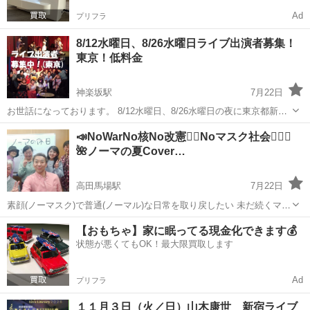
Ad
プリフラ
8/12水曜日、8/26水曜日ライブ出演者募集！
東京！低料金
神楽坂駅
7月22日
お世話になっております。 8/12水曜日、8/26水曜日の夜に東京都新宿
区神楽坂のライブハウスにてライブを開催いたします。 只今、出演者
東京
新宿区
神楽坂駅
コンサート/ショー
ライブ
📣NoWarNo核No改憲✊🏻Noマスク社会🙅🏻‍♀️
を募集しております。 和気あいあいあといつも楽しくライブをやって
🌺ノーマの夏Cover…
お...
高田馬場駅
7月22日
素顔(ノーマスク)で普通(ノーマル)な日常を取り戻したい 未だ続くマス
ク接客 医療･介護のマスク強要や面会制限に苦しむ人を無くしたい
東京
新宿区
高田馬場駅
コンサート/ショー
歌声
【おもちゃ】家に眠ってる現金化できます💰
🙏🏻 話の通じないパラレルワールドで､すっかり疲れてしまい 生きて
状態が悪くてもOK！最大限買取します
ることさえ嫌だと泣...
Ad
プリフラ
１１月３日（火／日）山木康世 新宿ライブ