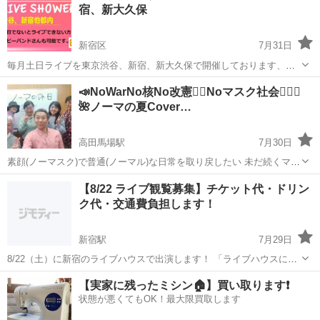
宿、新大久保
新宿区
7月31日
毎月土日ライブを東京渋谷、新宿、新大久保で開催しております、只
今９月～１２月のライブ出演バンドを募集中、オリジナルやコピーバ
東京
新宿区
コンサート/ショー
ライブ
📣NoWarNo核No改憲✊🏻Noマスク社会🙅🏻‍♀️
ンドも可能、休日開催なので社会人やおやじバンドも可能です。 ●９
🌺ノーマの夏Cover…
月５日（土）新大久保HOTSHOT...
高田馬場駅
7月30日
素顔(ノーマスク)で普通(ノーマル)な日常を取り戻したい 未だ続くマス
ク接客や 医療･介護のマスク強要や面会制限に苦しむ人を無くしたい
東京
新宿区
高田馬場駅
コンサート/ショー
ジャズ
【8/22 ライブ観覧募集】チケット代・ドリン
🙏🏻 話の通じないパラレルワールドで､すっかり疲れてしまい 生きて
ク代・交通費負担します！
ることさえ嫌だと...
新宿駅
7月29日
8/22（土）に新宿のライブハウスで出演します！ 「ライブハウスに行
ってみたい」 「90年代ロック・V系・J-ROCKが好き」 そんな方がい
東京
新宿区
新宿駅
コンサート/ショー
V系
【実家に残ったミシン🏠】買い取ります❗️
ましたら、ぜひ遊びに来ていただけたら嬉しいです😊 当日は ✅ チケ
状態が悪くてもOK！最大限買取します
ット代無料 ...