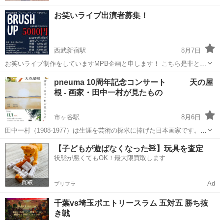
お笑いライブ出演者募集！
西武新宿駅
8月7日
お笑いライブ制作をしていますMPB企画と申します！ こちら是非と
も！ フリーエントリーネタライブ 『BRUSH UP』 日程 2026年9月3
東京
新宿区
西武新宿駅
コンサート/ショー
pneuma 10周年記念コンサート 天の屋
日(木) 会場 新宿ブリーカー 開場 19時35分 開演 19時45分 終
根 - 画家・田中一村が見たもの
お笑いライブ
演 ...
市ヶ谷駅
8月6日
田中一村（1908-1977）は生涯を芸術の探求に捧げた日本画家です。栃
木県に生まれ、南画家としてキャリアをスタートさせました。18歳で
東京
新宿区
市ヶ谷駅
コンサート/ショー
キャリア
【子どもが遊ばなくなった🧸】玩具を査定
東京美術学校に入学しますが、2ヶ月で中退。以降、中央画壇とは一線
状態が悪くてもOK！最大限買取します
を画し、独自の日本画を探...
Ad
プリフラ
千葉vs埼玉ポエトリースラム 五対五 勝ち抜
き戦