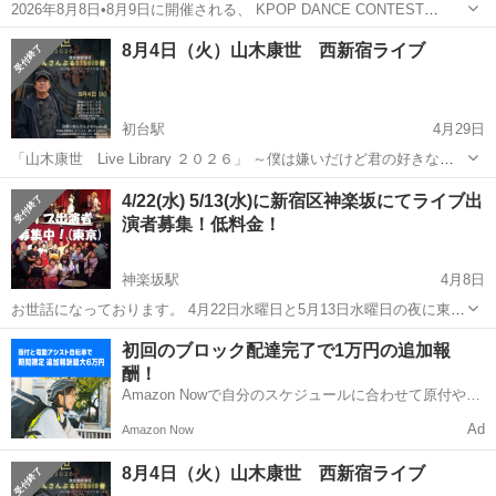
2026年8月8日•8月9日に開催される、 KPOP DANCE CONTEST
【DDFes】に一緒に参加してくれるメンバーを募集します◎ ⭐︎もし興
東京
新宿区
都庁前駅
コンサート/ショー
KPOP
8月4日（火）山木康世 西新宿ライブ
味のある方、挑戦したい方は是非メッセージお願いします⭐︎ 【詳細】
...
初台駅
4月29日
「山木康世 Live Library ２０２６」 ～僕は嫌いだけど君の好きな暑
い夏のパワーライブ！～ 会場＝あんさんぶるStudio音 新宿区西新宿
東京
新宿区
初台駅
コンサート/ショー
山木康世
4/22(水) 5/13(水)に新宿区神楽坂にてライブ出
４-３７-１１ 樂しそう初台B１ （京王新線初台駅東口から徒...
演者募集！低料金！
神楽坂駅
4月8日
お世話になっております。 4月22日水曜日と5月13日水曜日の夜に東京
都新宿区神楽坂のライブハウスにてライブを開催いたします。 只今、
東京
新宿区
神楽坂駅
コンサート/ショー
ライブ
初回のブロック配達完了で1万円の追加報
出演者を募集しております。 和気あいあいあといつも楽しくライブを
酬！
やっ...
Amazon Nowで自分のスケジュールに合わせて原付や電
動アシスト自転車で配達し、報酬を獲得しましょう！
Ad
Amazon Now
8月4日（火）山木康世 西新宿ライブ