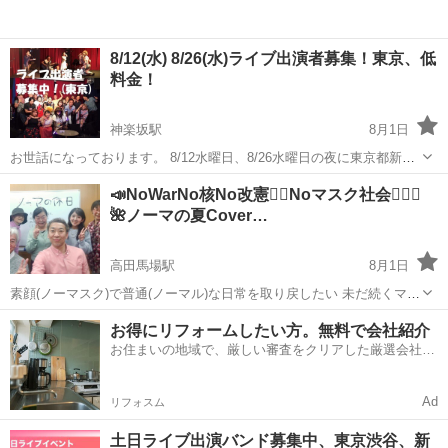
8/12(水) 8/26(水)ライブ出演者募集！東京、低
料金！
神楽坂駅
8月1日
お世話になっております。 8/12水曜日、8/26水曜日の夜に東京都新宿
区神楽坂のライブハウスにてライブを開催いたします。 只今、出演者
東京
新宿区
神楽坂駅
コンサート/ショー
ライブ
📣NoWarNo核No改憲✊🏻Noマスク社会🙅🏻‍♀️
を募集しております。 和気あいあいあといつも楽しくライブをやって
🌺ノーマの夏Cover…
お...
高田馬場駅
8月1日
素顔(ノーマスク)で普通(ノーマル)な日常を取り戻したい 未だ続くマス
ク接客 医療･介護のマスク強要や面会制限に苦しむ人を無くしたい
東京
新宿区
高田馬場駅
コンサート/ショー
お得にリフォームしたい方。無料で会社紹介
🙏🏻 話の通じないパラレルワールドで､すっかり疲れてしまい 生きて
お住まいの地域で、厳しい審査をクリアした厳選会社を
オープンマイク
ることさえ嫌だと泣...
知ってる？
Ad
リフォスム
土日ライブ出演バンド募集中、東京渋谷、新