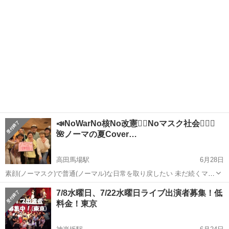
だ早いかな…」 そんな...
📣NoWarNo核No改憲✊🏻Noマスク社会🙅🏻‍♀️
🌺ノーマの夏Cover…
高田馬場駅
6月28日
素顔(ノーマスク)で普通(ノーマル)な日常を取り戻したい 未だ続くマス
ク接客 医療･介護のマスク強要や面会制限に苦しむ人を無くしたい
東京
新宿区
高田馬場駅
コンサート/ショー
7/8水曜日、7/22水曜日ライブ出演者募集！低
🙏🏻 話の通じないパラレルワールドで､すっかり疲れてしまい 生きて
料金！東京
オープンマイク
ることさえ嫌だと泣...