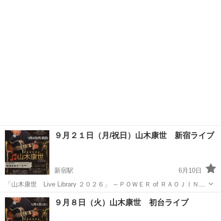
ビル群～ 会場＝あんさんぶるStudio音 新宿区西新宿４-３７-１１ 樂
東京
新宿区
コンサート/ショー
山木康世
しそう初台B1 （京王新線初台駅東口から徒歩7分、都営大...
９月２１日（月/祝日）山木康世 新宿ライブ
新宿駅
6月10日
「山木康世 Live Library ２０２６」 ～ＰＯＷＥＲ of ＲＡＯＪⅠＮ
秋の陣～ 会場＝新宿永谷ホール(新宿Fu-) 新宿区歌舞伎町２-４５-５新
東京
新宿区
新宿駅
コンサート/ショー
山木康世
９月８日（火）山木康世 初台ライブ
宿永谷ビル１F JR新宿駅から徒歩７分／西武新宿駅北口...