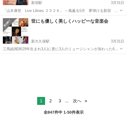
新宿駅
3月31日
「山木康世 Live Library ２０２６」 ～風薫る5月 夢弾ける新宿 未
来へ繋ぐ歌～ 会場＝新宿永谷ホール(新宿Fu-) 新宿区歌舞伎町２-４５-
東京
新宿区
新宿駅
コンサート/ショー
山木康世
世にも優しく美しくハッピーな音楽会
５新宿永谷ビル１F JR新宿駅から徒歩７分／西武新宿駅北口...
新大久保駅
3月31日
三馬組(昭和29年生まれ3人)に更に3人のミュージシャンが加わった6人
編成で楽しいジャズアンサンブルをお送りいたします。
東京
新宿区
新大久保駅
コンサート/ショー
アンサンブル
1
2
3
...
次へ
全847件中 1-50件表示