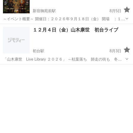
新宿御苑前駅
8月5日
​～イベント概要～ ​開催日：２０２６年９月１８日（金） 開場 ：１８
時 ／ 開演：１９時 観覧料：３，０００円＋１ドリンク 会場： 新
東京
新宿区
新宿御苑前駅
コンサート/ショー
会場
１２月４日（金）山木康世 初台ライブ
宿４４ファンタジーホール２（建物５階） 〒１６０－０００４ 東京
都新宿区...
初台駅
8月3日
「山木康世 Live Library ２０２６」 ～枯葉落ち 師走の街も 冬支
度～ 会場＝あんさんぶるStudio音 新宿区西新宿４-３７-１１ 樂しそ
東京
新宿区
初台駅
コンサート/ショー
山木康世
う初台B１ （京王新線初台駅東口から徒歩７分、都営大江戸...