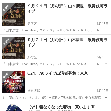
けるお店として、地元の方に大変喜ばれております。 今回、元T-
東京
新宿区
中井駅
コンサート/ショー
LIVE
９月２１日（月/祝日）山木康世 歌舞伎町ラ
SQUAREの河野啓三(key)さんをお迎えし、世界的ドラマー安齋拓磨さ
イブ
んも一緒に、...
新宿区
6月16日
「山木康世 Live Library ２０２６」 ～ＰＯＷＥＲ of ＲＡＯＪⅠＮ
秋の陣～ 会場＝新宿永谷ホール(新宿Fu-) 新宿区歌舞伎町２-４５-５新
東京
新宿区
コンサート/ショー
山木康世
９月２１日（月/祝日）山木康世 歌舞伎町ラ
宿永谷ビル１F JR新宿駅から徒歩７分／西武新宿駅...
イブ
新宿区
6月16日
「山木康世 Live Library ２０２６」 ～ＰＯＷＥＲ of ＲＡＯＪⅠＮ
秋の陣～ 会場＝新宿永谷ホール(新宿Fu-) 新宿区歌舞伎町２-４５-５新
東京
新宿区
コンサート/ショー
山木康世
6/24、7/8ライブ出演者募集！東京！
宿永谷ビル１F JR新宿駅から徒歩７分／西武新宿駅北口...
神楽坂駅
6月10日
お世話になっております。 6/24水曜日と7/8水曜日の夜に東京都新宿区
神楽坂のライブハウスにてライブを開催いたします。 只今、出演者を
東京
新宿区
神楽坂駅
コンサート/ショー
ライブ
【求】着なくなった着物、買います👘
募集しております。 和気あいあいあといつも楽しくライブをやってお