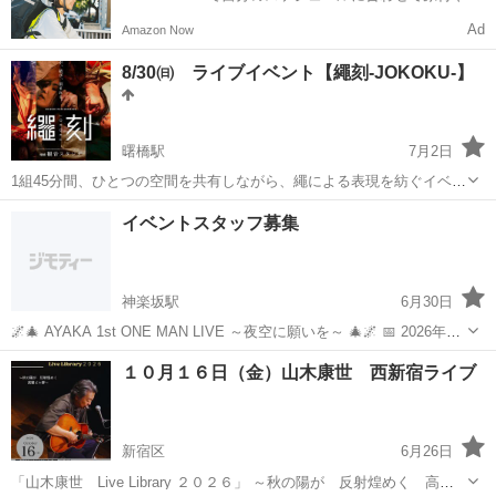
動アシスト自転車で配達し、報酬を獲得しましょう！
Ad
Amazon Now
8/30㈰ ライブイベント【繩刻-JOKOKU-】
曙橋駅
7月2日
1組45分間、ひとつの空間を共有しながら、繩による表現を紡ぐイベン
トです。 繩を通じて生まれる関係性、静寂、そして心身の対話。 それ
東京
新宿区
曙橋駅
コンサート/ショー
会場
イベントスタッフ募集
ぞれの組が織りなす、その日限りのひとときをお楽しみください。 ■
ご予約はこち...
神楽坂駅
6月30日
🌌🎄 AYAKA 1st ONE MAN LIVE ～夜空に願いを～ 🎄🌌 📅 2026年12
月25日（金） 📍 エモーシア神楽坂 物販販売の手伝いをしてくれる人
東京
新宿区
神楽坂駅
コンサート/ショー
チェキ
１０月１６日（金）山木康世 西新宿ライブ
を募集中です。 特典会の内容は… 📸 2ショット 📷...
新宿区
6月26日
「山木康世 Live Library ２０２６」 ～秋の陽が 反射煌めく 高層