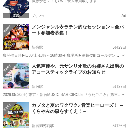
状態が悪くてもOK！最大限買取します
り...
Ad
プリフラ
ノンジャンル🌟ラテン的なセッション～全パ
ート参加者募集！
新宿駅
5月29日
🔴開催日時▶︎5/30(土)13時～16時30分 🔴場所▶︎歌舞伎町ゴールデンエ
ッグ https://g-egg.info/ 🔴チャージ▶︎2600円(1drink付) 生誕50年第2章
東京
新宿区
新宿駅
コンサート/ショー
ラテン
人気声優や、元サンリオ歌のお姉さん出演の
としてセッションを開催します。...
アコースティックライブのお知らせ
新宿駅
5月27日
2026.05.30(土) 東京・新宿MUSIC BAR CIRCLE 『うたごころ』第三話
【出演】 ◆外岡奈麻 (サンリオ『キティズパラダイス』初代・歌のお
東京
新宿区
新宿駅
コンサート/ショー
カプタと夏のワクワク♪ 音楽ヒーローズ！ ～
姉さん) [GUEST] ◆川田妙子（声優...
くらやみの森をすくえ！～
新宿御苑前駅
5月26日