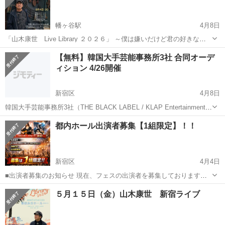
幡ヶ谷駅
4月8日
「山木康世 Live Library ２０２６」 ～僕は嫌いだけど君の好きな暑
い夏のパワーライブ！～ 会場＝あんさんぶるStudio音 新宿区西新宿
東京
新宿区
幡ヶ谷駅
コンサート/ショー
山木康世
【無料】韓国大手芸能事務所3社 合同オーデ
４-３７-１１ 樂しそう初台B１ （京王新線初台駅東口から徒...
ィション 4/26開催
新宿区
4月8日
韓国大手芸能事務所3社（THE BLACK LABEL / KLAP Entertainment /
Phunky Studio）が東京に集結！ 合同オーディションを開催します。
東京
新宿区
コンサート/ショー
オーディション
都内ホール出演者募集【1組限定】！！
■ 日時：2026年4月26日（日）...
新宿区
4月4日
■出演者募集のお知らせ 現在、フェスの出演者を募集しております。
アイドル、ソロシンガー、各種パフォーマーの方など、幅広く歓迎い
東京
新宿区
コンサート/ショー
出演者
５月１５日（金）山木康世 新宿ライブ
たします。 ■応募条件 ・入場無料のイベントのためある程度の集客が
可能な方 目...