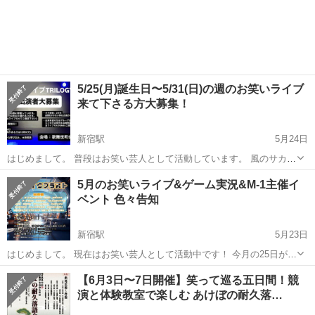
5/25(月)誕生日〜5/31(日)の週のお笑いライブ
来て下さる方大募集！
新宿駅
5月24日
はじめまして。 普段はお笑い芸人として活動しています。 風のサカナ
というコンビだけ写真画像あります。 (画像5枚目) ピンだったりユニ
東京
新宿区
新宿駅
コンサート/ショー
お笑いライブ
5月のお笑いライブ&ゲーム実況&M-1主催イ
ットもあります！ 5月25日の週が誕生日のため 色々お笑いライブやお
ベント 色々告知
笑いイベントありま...
新宿駅
5月23日
はじめまして。 現在はお笑い芸人として活動中です！ 今月の25日が誕
生日なので 色々やらせていただきますので 是非何か興味があればご連
東京
新宿区
新宿駅
コンサート/ショー
お笑いライブ
【6月3日〜7日開催】笑って巡る五日間！競
絡ください！ 【5月の誕生日Week】 24(日)16時〜オバケイドロ2前日
演と体験教室で楽しむ あけぼの耐久落…
生配信 h...