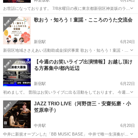
神楽坂駅
6月24日
お世話になっております。 7/8水曜日の夜に東京都新宿区神楽坂のライ
ブハウスにてライブを開催いたします。 只今、出演者を募集しており
東京
新宿区
神楽坂駅
コンサート/ショー
ライブ
歌おう・知ろう！童謡・こころのうた交流会
ます。 和気あいあいあといつも楽しくライブをやっております。 ...
新宿駅
6月24日
新宿区地域ささえあい活動助成金採択事業 歌おう・知ろう！童謡・こ
ころのうた交流会 7/25 10:30開場 11:00開演 角筈地域センター 8階レ
東京
新宿区
新宿駅
コンサート/ショー
童謡
【今週のお笑いライブ出演情報】お越し頂け
クリエーションホール 参加費500円（当日飛び込みOK！...
る方募集中/都内近辺
新宿駅
6月22日
初めまして。 普段はお笑いライブに出る活動をしております。 今週は
色々な方とライブに出るので もしご興味ありましたらご連絡頂けると
東京
新宿区
新宿駅
コンサート/ショー
お笑いライブ
JAZZ TRIO LIVE（河野啓三・安齋拓磨・小
幸いです！ 【今週の出演予定です！】 23(火)トリロジー(エビカニ高専
笠原幸子）
あまがいさん) 2...
中井駅
6月20日
中井に新規オープンした「BB MUSIC BASE」 中井で唯一生演奏が聴