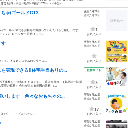
与・手当 <給与> 時給1,070円〜 <手当>...
更新6月28日
ちゃ(ゴールドGT3...
作成6月28日
1
おもちゃ(ゴールドGT3)をお持ちの方譲っていただけると嬉しいです。
ン パトロールカー 日野はしご...
お気に入り
更新6月27日
ます
作成6月27日
スです。
トミカ
システムのシリーズ…
お気に入り
実現できる!!住宅手当ありの...
提携サイト
 以下業務をご担当いただきます。（雇入れ直後） ○製品の寸法測
5
変更の範囲） 会社が定める範囲の業務 （...
お気に入り
更新6月23日
願いします＿色々なおもちゃの...
作成6月23日
17
ック ・メルちゃん…
お気に入り
更新6月22日
い
作成6月22日