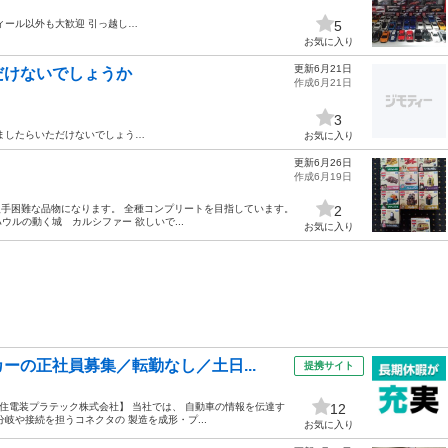
ィール以外も大歓迎 引っ越し…
5
お気に入り
更新6月21日
だけないでしょうか
作成6月21日
3
ましたらいただけないでしょう…
お気に入り
更新6月26日
作成6月19日
入手困難な品物になります。 全種コンプリートを目指しています。
2
ハウルの動く城 カルシファー 欲しいで...
お気に入り
ーの正社員募集／転勤なし／土日...
提携サイト
* 【住電装プラテック株式会社】 当社では、 自動車の情報を伝達す
12
岐や接続を担うコネクタの 製造を成形・プ...
お気に入り