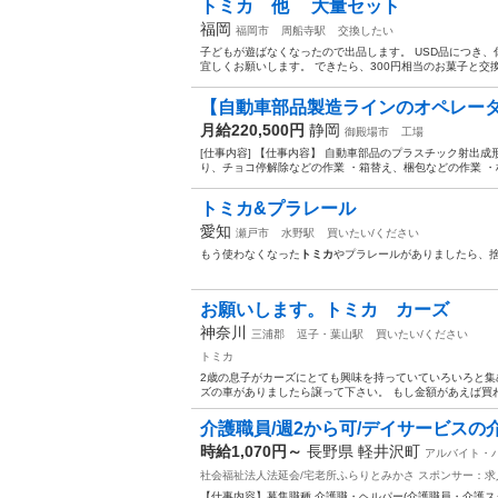
トミカ 他 大量セット
福岡
福岡市
周船寺駅
交換したい
子どもが遊ばなくなったので出品します。 USD品につき
宜しくお願いします。 できたら、300円相当のお菓子と交
【自動車部品製造ラインのオペレーター
月給220,500円
静岡
御殿場市
工場
[仕事内容] 【仕事内容】 自動車部品のプラスチック射出
り、チョコ停解除などの作業 ・箱替え、梱包などの作業 ・
トミカ&プラレール
愛知
瀬戸市
水野駅
買いたい/ください
もう使わなくなった
トミカ
やプラレールがありましたら、
お願いします。トミカ カーズ
神奈川
三浦郡
逗子・葉山駅
買いたい/ください
トミカ
2歳の息子がカーズにとても興味を持っていていろいろと集
ズの車がありましたら譲って下さい。 もし金額があえば買
介護職員/週2から可/デイサービスの
時給1,070円～
長野県 軽井沢町
アルバイト・
社会福祉法人法延会/宅老所ふらりとみかさ
スポンサー：求
【仕事内容】募集職種 介護職・ヘルパー(介護職員・介護ス