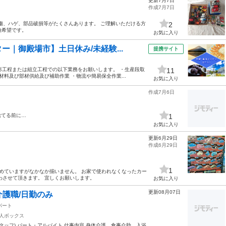
更新7月7日
作成7月7日
、傷、ハゲ、部品破損等がたくさんあります。 ご理解いただける方
2
換希望です。
お気に入り
｜御殿場市】土日休み/未経験...
提携サイト
成形工程または組立工程での以下業務をお願いします。 ・生産段取
11
材料及び部材供給及び補助作業 ・物流や簡易保全作業...
お気に入り
作成7月6日
捨てる前に…
1
お気に入り
更新6月29日
作成6月29日
1
めていますがなかなか揃いません。 お家で使われなくなったカー
わさせて頂きます。 宜しくお願いします。
お気に入り
更新08月07日
介護職/日勤のみ
パート
人ボックス
タッフ) パート・アルバイト 仕事内容 身体介護、食事介助、入浴