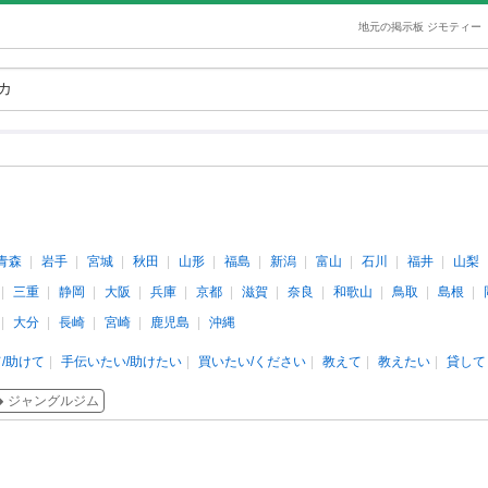
地元の掲示板 ジモティー
青森
岩手
宮城
秋田
山形
福島
新潟
富山
石川
福井
山梨
三重
静岡
大阪
兵庫
京都
滋賀
奈良
和歌山
鳥取
島根
大分
長崎
宮崎
鹿児島
沖縄
/助けて
手伝いたい/助けたい
買いたい/ください
教えて
教えたい
貸して
ジャングルジム