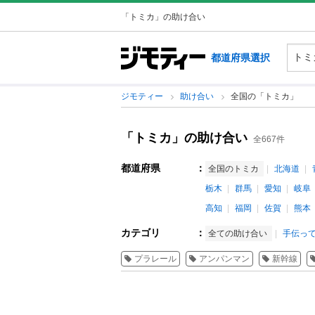
「トミカ」の助け合い
都道府県選択
ジモティー
助け合い
全国の「トミカ」
「トミカ」の助け合い
全667件
都道府県
：
全国のトミカ
北海道
栃木
群馬
愛知
岐阜
高知
福岡
佐賀
熊本
カテゴリ
：
全ての助け合い
手伝って
プラレール
アンパンマン
新幹線