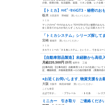
介助、排泄介助、生活援助、送迎、リネン交換、レク企画・運営 給
【トミカ】ﾊｯﾋﾟｰｾｯﾄGT3・秘密のおも
栃木
大田原市
野崎駅
買いたい/ください
トミカ
マックのﾊｯﾋﾟｰｾｯﾄのおもちゃ TOYOTA GT3と秘密の
全く目当てのものが当たらず こちらとしては 日産スカイライ
「トミカシステム」シリーズ探して
宮崎
都城市
買いたい/ください
トミカ
タカラトミーの「
トミカ
システム」というト… できるコー
【自動車部品製造】未経験から高収入を
月給220,500円
静岡
裾野市
工場
[仕事内容] 【仕事内容】 自動車用コネクタの生産について
定、機能検査、外観検査業務 ○その他付随作業 （業務内容の
⭐︎お近くお伺いします_物資支援をお
大阪
大阪市
鶴見緑地駅
買いたい/ください
こども食堂
えばですが… ・プラレール ・
トミカ
・レゴブロ
ミニカー 引き取り ご連絡くださ