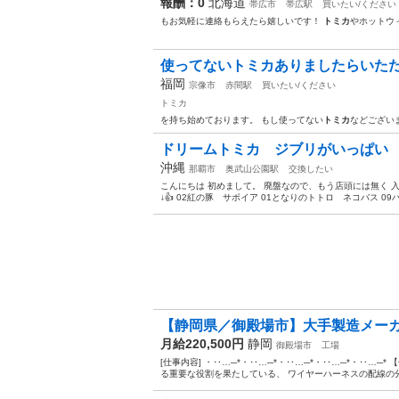
報酬：0
北海道
帯広市
帯広駅
買いたい/ください
もお気軽に連絡もらえたら嬉しいです！
トミカ
やホットウ
使ってないトミカありましたらいた
福岡
宗像市
赤間駅
買いたい/ください
トミカ
を持ち始めております。 もし使ってない
トミカ
などござい
ドリームトミカ ジブリがいっぱい
沖縄
那覇市
奥武山公園駅
交換したい
こんにちは 初めまして。 廃盤なので、もう店頭には無く 
↓👍 02紅の豚 サボイア 01となりのトトロ ネコバス 09
【静岡県／御殿場市】大手製造メーカ
月給220,500円
静岡
御殿場市
工場
[仕事内容] ・‥…─*・‥…─*・‥…─*・‥…─*・‥…─
る重要な役割を果たしている、 ワイヤーハーネスの配線の分