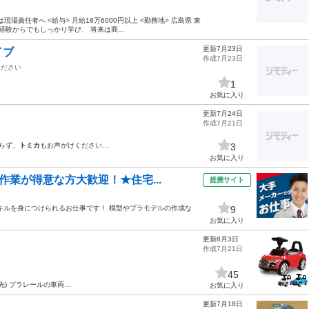
場責任者へ <給与> 月給18万6000円以上 <勤務地> 広島県 東
経験からでもしっかり学び、 将来は商...
更新7月23日
イブ
作成7月23日
ください
1
お気に入り
更新7月24日
作成7月21日
らず、
トミカ
もお声がけください…
3
お気に入り
作業が得意な方大歓迎！★住宅...
提携サイト
からメンテナンスの スキルを身につけられるお仕事です！ 模型やプラモデルの作成な
9
お気に入り
更新8月3日
作成7月21日
45
先) プラレールの車両…
お気に入り
更新7月18日