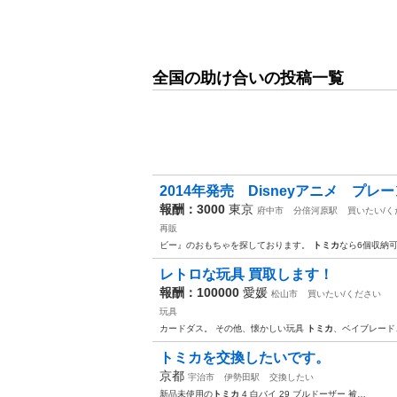
全国の助け合いの投稿一覧
2014年発売 Disneyアニメ プ
報酬：3000
東京
府中市
分倍河原駅
買いたい/く
再販
ビー』のおもちゃを探しております。
トミカ
なら6個収納
レトロな玩具 買取します！
報酬：100000
愛媛
松山市
買いたい/ください
玩具
カードダス。 その他、懐かしい玩具
トミカ
、ベイブレード
トミカを交換したいです。
京都
宇治市
伊勢田駅
交換したい
新品未使用の
トミカ
4 白バイ 29 ブルドーザー 被…