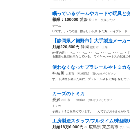
眠っているゲームやカードや玩具と
報酬：100000
愛媛
松山市
交換したい
ゲーム
いです。。) その他、懐かしい玩具
トミカ
、ベイブレード
【静岡県／裾野市】大手製造メーカー
月給220,500円
静岡
裾野市
工場
[仕事内容] ・‥…─*・‥…─*・‥…─*・‥…─*・‥…─
る重要な役割を果たしている、 ワイヤーハーネスの配線の分
使わなくなったプラレールやトミカ
神奈川
大和市
南林間駅
買いたい/ください
す。 乳幼児が遊ぶために、プラレールや
トミカ
を 探して
カーズのトミカ
愛媛
松山市
三津浜駅
買いたい/ください
トミカ
子供と
トミカ
を集めています。 … んですがお子さんが
トミ
工房製造スタッフ/フルタイム/未経験
月給18万6,000円～
広島県 東広島市
アルバ