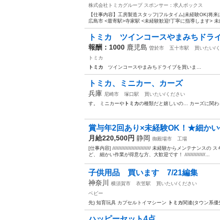
株式会社トミカグループ
スポンサー：求人ボックス
【仕事内容】工房製造スタッフ|フルタイム|未経験OK|将来は現
広島市 <最寄駅>寺家駅 <未経験歓迎!丁寧に指導します> 未
トミカ ツインコースやまみちドラ
報酬：1000
鹿児島
曽於市
五十市駅
買いたい/
トミカ
トミカ
ツインコースやまみちドライブを買いま…
トミカ、ミニカー、カーズ
兵庫
尼崎市
塚口駅
買いたい/ください
す。 ミニカーや
トミカ
の種類だと嬉しいの… カーズに関わ
賞与年2回あり×未経験OK！★細かい
月給220,500円
静岡
御殿場市
工場
[仕事内容] ////////////////////////// 未経験
ど、 細かい作業が得意な方、大歓迎です！ //////////////...
子供用品 買います 7/21編集
神奈川
横須賀市
衣笠駅
買いたい/ください
ベビー
先) 知育玩具 カプセルトイマシーン
トミカ
関連(タウン系優
ハッピーセット4点