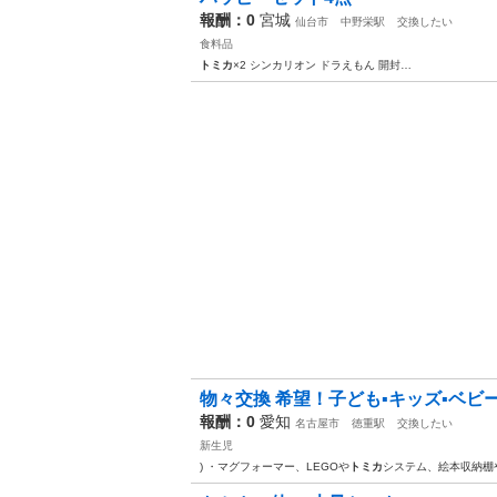
報酬：0
宮城
仙台市
中野栄駅
交換したい
食料品
トミカ
×2 シンカリオン ドラえもん 開封…
物々交換 希望！子ども▪️キッズ▪️ベビ
報酬：0
愛知
名古屋市
徳重駅
交換したい
新生児
) ・マグフォーマー、LEGOや
トミカ
システム、絵本収納棚