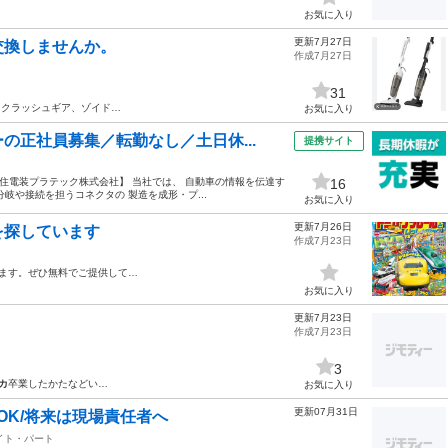
お気に入り
更新7月27日
交換しませんか。
作成7月27日
31
、クラッシュギア、ゾイド…
お気に入り
の正社員募集／転勤なし／土日休...
提携サイト
* 【住電装プラテック株式会社】 当社では、 自動車の情報を伝達す
16
岐や接続を担うコネクタの 製造を成形・プ...
お気に入り
更新7月26日
を探しています
作成7月23日
います。ぜひ無料でご提供して…
お気に入り
更新7月23日
作成7月23日
3
カ
卒業したかたなどい…
お気に入り
更新07月31日
OK/将来は現場責任者へ
イト・パート