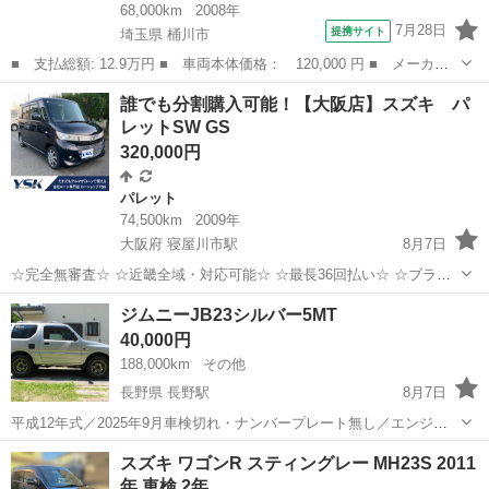
68,000km
2008年
7月28日
提携サイト
埼玉県 桶川市
■ 支払総額: 12.9万円 ■ 車両本体価格： 120,000 円 ■ メーカー
名： スズキ ■ 車種名： ワゴンＲ ■ グレード名： ＦＸ－Ｓリ
埼玉
桶川市
ワゴンＲ
誰でも分割購入可能！【大阪店】スズキ パ
ミテッド 車検９／８ オートマ 軽自動車 ■ 排気量： 660cc ■
レットSW GS
ド...
320,000円
パレット
74,500km
2009年
大阪府 寝屋川市駅
8月7日
☆完全無審査☆ ☆近畿全域・対応可能☆ ☆最長36回払い☆ ☆ブラッ
クOK☆ ☆保証人・保証会社不要☆ ☆頭金・初期費用不要☆ ☆在籍確
大阪
寝屋川市
寝屋川市駅
パレット
車両
ジムニーJB23シルバー5MT
認不要☆ ☆収入証明書不要☆ ●車両情報● 車種：...
40,000円
188,000km
その他
長野県 長野駅
8月7日
平成12年式／2025年9月車検切れ・ナンバープレート無し／エンジン
はオイル漏れもなく好調ですが、（タービン交換済み）ルーフ・右ド
長野
長野市
長野駅
スズキ
エンジン
スズキ ワゴンR スティングレー MH23S 2011
アに凹み有り。ボンネットに塗装剥げ他劣化有り。フレーム割れ、ボ
年 車検 2年
ディー腐食・穴あり。運転席シート...