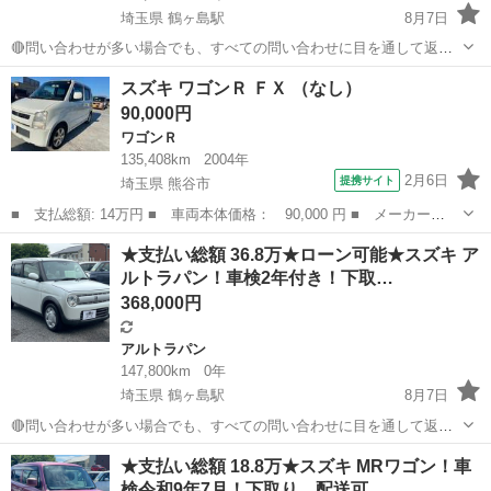
埼玉県 鶴ヶ島駅
8月7日
🔴問い合わせが多い場合でも、すべての問い合わせに目を通して返信
しておりますので、気にせずお気軽にお問い合わせください😊 ◆出品
埼玉
川越市
鶴ヶ島駅
その他
車両
スズキ ワゴンＲ ＦＸ （なし）
番号◆ JS6D0718 ◆支払い総額◆ 49.8万円 ローン可能！ 提携ロ...
90,000円
ワゴンＲ
135,408km
2004年
2月6日
提携サイト
埼玉県 熊谷市
■ 支払総額: 14万円 ■ 車両本体価格： 90,000 円 ■ メーカー
名： スズキ ■ 車種名： ワゴンＲ ■ グレード名： ＦＸ ■ 排
埼玉
熊谷市
ワゴンＲ
★支払い総額 36.8万★ローン可能★スズキ ア
気量： 660cc ■ ドア枚数： 5D ■ ミッション： コラムAT ■
ルトラパン！車検2年付き！下取…
店...
368,000円
アルトラパン
147,800km
0年
埼玉県 鶴ヶ島駅
8月7日
🔴問い合わせが多い場合でも、すべての問い合わせに目を通して返信
しておりますので、気にせずお気軽にお問い合わせください😊 ◆出品
埼玉
川越市
鶴ヶ島駅
アルトラパン
車両
★支払い総額 18.8万★スズキ MRワゴン！車
番号◆ M6G0120 ◆支払い総額◆ 36.8万円 ローン可能！ 提携ローン
検令和9年7月！下取り、配送可…