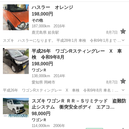
・車検：令和9年11月 ・片側パワースライドドア ・スマートキー ・タ
愛知
名古屋市
瓢箪山駅
パレット
ハスラー オレンジ
イヤアルミ クーラー効きます。 走る・曲がる・止まる、問題ありませ
198,000円
ん。...
その他
187,000km
2016年
鹿児島県 姶良駅
8月7日
スズキ ハスラーになります。 平成28年1月 車検 令和9年1月まで 型
式 MR41S ナビ🗺️付き 個人譲渡 商品 コミコミ価格
鹿児島
姶良市
姶良駅
その他
ハスラー
平成26年 ワゴンRスティングレー X 車
検 令和9年8月
198,000円
ワゴンＲ
138,000km
2014年
愛知県 岡崎市
8月7日
平成26年 ワゴンRスティングレー X 車検 令和9年8月 車名：ワ
ゴンRスティングレー X 型式：MH34S 車検：令和09年08月 走行：
愛知
岡崎市
ワゴンＲ
ワゴンR
スズキ ワゴンＲ ＲＲ－Ｓリミテッド 盗難防
138,000km 傷などは写真、又は現車確認にてご判断下さい。...
止システム 衝突安全ボディ エアコ…
98,000円
ワゴンＲ
114,000km
2006年