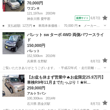
70,000円
☆プッ...
ワゴンＲ
121,197km
2003年
6月7日
提携サイト
神奈川県 愛甲郡
■ 支払総額: 12万円 ■ 車両本体価格： 70,000 円 ■ メーカー
名： スズキ ■ 車種名： ワゴンＲ ■ グレード名： Ｂ ■ 排気
神奈川
愛甲郡
ワゴンＲ
パレット sw ターボ 4WD 両側パワースライ
量： 660cc ■ ドア枚数： 5D ■ ミッション： コラムAT ■ 店
ド
舗...
150,000円
パレット
152,500km
2010年
兵庫県 生野駅
8月7日
ご覧いただきありがとうございます。 ・平成22年式 ・走行距離：
153000km ・車検：令和8年2月 ・両側パワースライド ・スマートキー
兵庫
生野駅
パレット
【お盆も休まず営業中🔥お盆限定25.9万円】
・タイヤアルミ ・ターボ ・4wd ・古いですがBTナビで音楽聴けます
車検R9年11月までたっぷり！★H…
クー...
259,000円
アルトラパン
100,300km
2014年
石川県 西金沢駅
8月7日