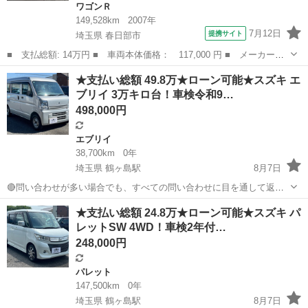
ワゴンＲ
149,528km
2007年
7月12日
提携サイト
埼玉県 春日部市
■ 支払総額: 14万円 ■ 車両本体価格： 117,000 円 ■ メーカー
名： スズキ ■ 車種名： ワゴンＲ ■ グレード名： ＦＸ－Ｓリ
埼玉
春日部市
ワゴンＲ
★支払い総額 49.8万★ローン可能★スズキ エ
ミテッド パワーステアリング パワーウィンドウ エアバッグ エ
ブリイ 3万キロ台！車検令和9…
アコン スペアキ...
498,000円
エブリイ
38,700km
0年
埼玉県 鶴ヶ島駅
8月7日
🔴問い合わせが多い場合でも、すべての問い合わせに目を通して返信
しておりますので、気にせずお気軽にお問い合わせください😊 ◆出品
埼玉
川越市
鶴ヶ島駅
エブリイ
車両
★支払い総額 24.8万★ローン可能★スズキ パ
番号◆ Y5L6C2326 ◆支払い総額◆ 49.8万円 ローン可能！ 提携...
レットSW 4WD！車検2年付…
248,000円
パレット
147,500km
0年
埼玉県 鶴ヶ島駅
8月7日