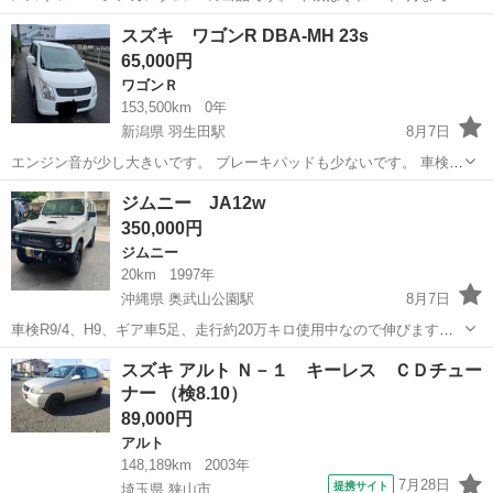
っております。 通勤・お買い物・ファミリーカーとして使いやすい人
千葉
鎌ケ谷市
鎌ヶ谷大仏駅
スズキ
スペーシア
スズキ ワゴンR DBA-MH 23s
気の軽ハイトワゴンです。 【車両情報】 ・平成25年式 ・約
65,000円
161,000km ・車...
ワゴンＲ
153,500km
0年
新潟県 羽生田駅
8月7日
エンジン音が少し大きいです。 ブレーキパッドも少ないです。 車検が
半年位あるので、少しの間乗りたい人に良いと思います。
新潟
南蒲原郡
羽生田駅
ワゴンＲ
ジムニー JA12w
350,000円
ジムニー
20km
1997年
沖縄県 奥武山公園駅
8月7日
車検R9/4、H9、ギア車5足、走行約20万キロ使用中なので伸びます、
クーラーダメ、エンジン&ミッションマウント交換済み、アブソーバー
沖縄
豊見城市
奥武山公園駅
ジムニー
スズキ アルト Ｎ－１ キーレス ＣＤチュー
交換済み、吸気センター交換済み、燃料タンクフロート交換済み、ｵﾙﾀ
ナー （検8.10）
ﾈｰﾀｰ65A交換済み、...
89,000円
アルト
148,189km
2003年
7月28日
提携サイト
埼玉県 狭山市