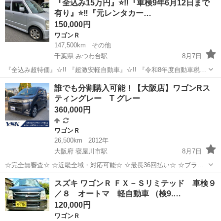
『全込み15万円』⭐️‼️『車検9年6月12日まで
14.2万ｋｍ、走行距離管理システム通過済みの実走行です。 タイミン
有り』⭐️‼️『元レンタカー…
グチェーンを採用してい...
150,000円
ワゴンＲ
147,500km
その他
千葉県 みつわ台駅
8月7日
『全込み超特価』☆!! 『超激安軽自動車』☆!! 『令和8年度自動車税
も、リサイクル料も、全てコミコミ』☆!! 『諸費用0円』☆!! お手頃価
千葉
千葉市
みつわ台駅
ワゴンＲ
車両
誰でも分割購入可能！【大阪店】ワゴンRス
格の軽自動車☆小回り効いて乗りやすく普段の足代わりに最適です♪
ティングレー T グレー
...
360,000円
ワゴンＲ
26,500km
2012年
大阪府 寝屋川市駅
8月7日
☆完全無審査☆ ☆近畿全域・対応可能☆ ☆最長36回払い☆ ☆ブラッ
クOK☆ ☆保証人・保証会社不要☆ ☆頭金・初期費用不要☆ ☆在籍確
大阪
寝屋川市
寝屋川市駅
ワゴンＲ
車両
スズキ ワゴンＲ ＦＸ－Ｓリミテッド 車検９
認不要☆ ☆収入証明書不要☆ ●車両情報● 車種：...
／８ オートマ 軽自動車 （検9.…
120,000円
ワゴンＲ