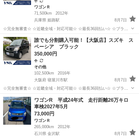
ワゴンＲ
71,500km
2012年
兵庫県 姫路駅
8月7日
☆完全無審査☆ ☆近畿全域・対応可能☆ ☆最長36回払い☆ ☆ブラッ
クOK☆ ☆保証人・保証会社不要☆ ☆頭金・初期費用不要☆ ☆在籍確
兵庫
姫路市
姫路駅
ワゴンＲ
車両
誰でも分割購入可能！【大阪店】スズキ ス
認不要☆ ☆収入証明書不要☆ ●車両情報● 車種：...
ペーシア ブラック
350,000円
その他
102,500km
2016年
大阪府 寝屋川市駅
8月7日
☆完全無審査☆ ☆近畿全域・対応可能☆ ☆最長36回払い☆ ☆ブラッ
クOK☆ ☆保証人・保証会社不要☆ ☆頭金・初期費用不要☆ ☆在籍確
大阪
寝屋川市
寝屋川市駅
その他
車両
ワゴンR 平成24年式 走行距離26万キロ
認不要☆ ☆収入証明書不要☆ ●車両情報● 車種：...
車検2027年5月
73,000円
ワゴンＲ
265,000km
2012年
石川県 金沢駅
8月7日