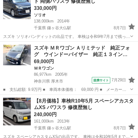
ト 両側パワスラ 修復歴無し
き
330,000円
ソリオ
138,000km
2014年
千葉県 鎌ヶ谷大仏駅
8月7日
スズキ ソリオバンディットの出品です。 車検は令和9年7月まで残って
おり、購入後すぐにお乗りいただけます。 ファミリーカーや通勤・お
千葉
鎌ケ谷市
鎌ヶ谷大仏駅
ソリオ
スズキ ＭＲワゴン Ａリミテッド 純正フォ
出かけにも使いやすく、両側パワースライドドア付きで乗り降りも快
グ ウインドーバイザー 純正１３イン…
適です。 【車両情報】 ...
69,000円
ＭＲワゴン
86,977km
2005年
7月29日
提携サイト
神奈川県 厚木市
■ 支払総額: 9.9万円 ■ 車両本体価格： 69,000 円 ■ メーカー
名： スズキ ■ 車種名： ＭＲワゴン ■ グレード名： Ａリミテ
神奈川
厚木市
ＭＲワゴン
【8月価格】車検R10年5月 スペーシアカスタ
ッド 純正フォグ ウインドーバイザー 純正１３インチアルミ リ
ムXS パワスラ 修復歴無し
アスポイラー ク...
240,000円
161,000km
2013年
千葉県 鎌ヶ谷大仏駅
8月7日
スズキ スペーシアカスタムXSの出品です。 車検は令和10年5月まで残