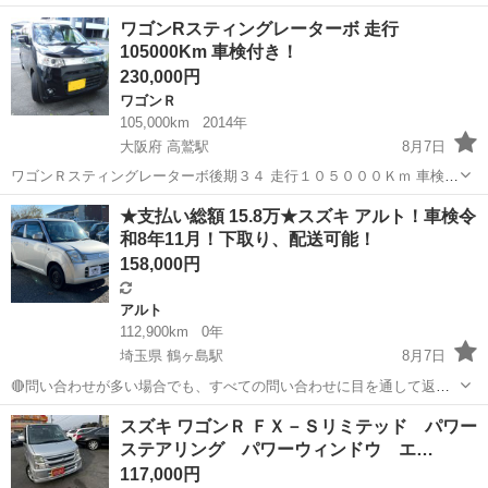
ード名 HYBRID X 排気量 660 cc 年式 令和6年 (2024年) 5月 輸入車モ
埼玉
所沢市
小手指駅
その他
車両
ワゴンRスティングレーターボ 走行
デル年式 - 走行距離 11,...
105000Km 車検付き！
230,000円
ワゴンＲ
105,000km
2014年
大阪府 高鷲駅
8月7日
ワゴンＲスティングレーターボ後期３４ 走行１０５０００Ｋｍ 車検付
き（９年６月迄）フルセグＴＶナビ、ＥＴＣ、前後ドラレコ、ＥＴ
大阪
羽曳野市
高鷲駅
ワゴンＲ
ワゴンR
★支払い総額 15.8万★スズキ アルト！車検令
Ｃ、レーダーブレーキサポート付き、大阪府管内名変登録をして総額
和8年11月！下取り、配送可能！
２６万円で乗って頂けます
158,000円
アルト
112,900km
0年
埼玉県 鶴ヶ島駅
8月7日
🔴問い合わせが多い場合でも、すべての問い合わせに目を通して返信
しておりますので、気にせずお気軽にお問い合わせください😊 ◆出品
埼玉
川越市
鶴ヶ島駅
アルト
車両
スズキ ワゴンＲ ＦＸ－Ｓリミテッド パワー
番号◆ M5L1032 ◆支払い総額◆ 15.8万円 上記の金額は、消費税...
ステアリング パワーウィンドウ エ…
117,000円