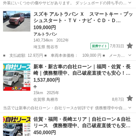
外装にいくつかの傷やサビがあります。 ダッシュボードの持ち手の部
分が取れています。 走行は問題なくできます。 TV ワンセグ フル
石川
金沢市
金沢駅
ワゴンＲ
ワゴンR
スズキ アルトラパン Ｘ スマートキー・プッ
セグ ナビ CD再生DVD再生 HDD （KENWOOD製） 名義変更を終え
シュスタート・ＴＶ・ナビ・ＣＤ・Ｄ…
てからの受け渡し...
109,000円
アルトラパン
140,734km
2012年
7月31日
提携サイト
埼玉県 熊谷市
■ 支払総額: 12.9万円 ■ 車両本体価格： 109,000 円 ■ メーカー
名： スズキ ■ 車種名： アルトラパン ■ グレード名： Ｘ ス
埼玉
熊谷市
アルトラパン
新車・新古車の自社ローン｜福岡・佐賀・長
マートキー・プッシュスタート・ＴＶ・ナビ・ＣＤ・ＤＶＤ・Ｂｌｕ
崎｜債務整理中、自己破産直後でも安心！…
ｅｔｏｏｔｈ...
1,537,800円
15km
2025年
佐賀県 鳥栖市
8月7日
当店では新車の自社ローン・自社リースが好評です 債務整理中や自己
破産直後の方が審査通過しております。 独自の柔軟な審査により、諦
佐賀
鳥栖市
スズキ
車両
佐賀・福岡・長崎エリア｜自社ローン＆自社
めていた新車の購入が可能です。 現在未払い中の方も先ずはご相談く
リース 債務整理中、自己破産直後でも安…
ださい。 ...
450,000円