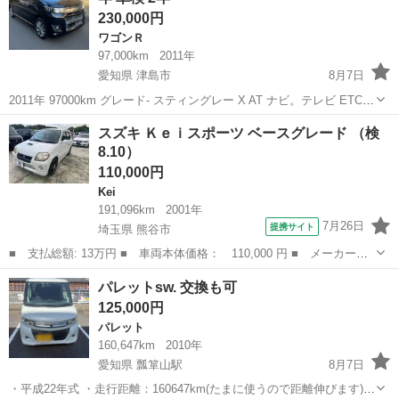
230,000円
ワゴンＲ
97,000km
2011年
愛知県 津島市
8月7日
2011年 97000km グレード- スティングレー X AT ナビ。テレビ ETC
バックカメラ スマートキー アルミホイル A/C ok ✅
愛知
津島市
ワゴンＲ
スズキ Ｋｅｉスポーツ ベースグレード （検
8.10）
110,000円
Kei
191,096km
2001年
7月26日
提携サイト
埼玉県 熊谷市
■ 支払総額: 13万円 ■ 車両本体価格： 110,000 円 ■ メーカー
名： スズキ ■ 車種名： Ｋｅｉスポーツ ■ グレード名： ベー
埼玉
熊谷市
Kei
パレットsw. 交換も可
スグレード ■ 排気量： 660cc ■ ドア枚数： 5D ■ ミッション：
125,000円
...
パレット
160,647km
2010年
愛知県 瓢箪山駅
8月7日
・平成22年式 ・走行距離：160647km(たまに使うので距離伸びます)