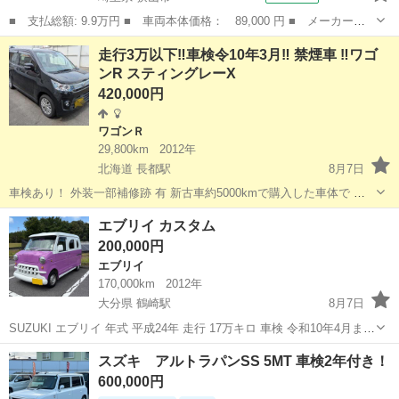
■ 支払総額: 9.9万円 ■ 車両本体価格： 89,000 円 ■ メーカー
名： スズキ ■ 車種名： アルト ■ グレード名： Ｎ－１ キー
埼玉
狭山市
アルト
走行3万以下‼️車検令10年3月‼️ 禁煙車 ‼️ワゴ
レス ＣＤチューナー ■ 排気量： 660cc ■ ドア枚数： 5D ■ ミ
ンR スティングレーX
ッ...
420,000円
ワゴンＲ
29,800km
2012年
北海道 長都駅
8月7日
車検あり！ 外装一部補修跡 有 新古車約5000kmで購入した車体で そ
こからはワンオーナーで定期メンテナンスしながら 約10年乗っており
北海道
千歳市
長都駅
ワゴンＲ
エブリイ カスタム
ました。 🌟 この車のポイント タイミングベルト 3月交換済 定期メン
200,000円
テナンス...
エブリイ
170,000km
2012年
大分県 鶴崎駅
8月7日
SUZUKI エブリイ 年式 平成24年 走行 17万キロ 車検 令和10年4月まで
カスタム費用総額120万円かかった 絶対に被らない可愛い車です！ 走
大分
大分市
鶴崎駅
エブリイ
スズキ アルトラパンSS 5MT 車検2年付き！
行2万キロ～メンテナンスを行い17万キロまで走ってます！ ところ
600,000円
ど...