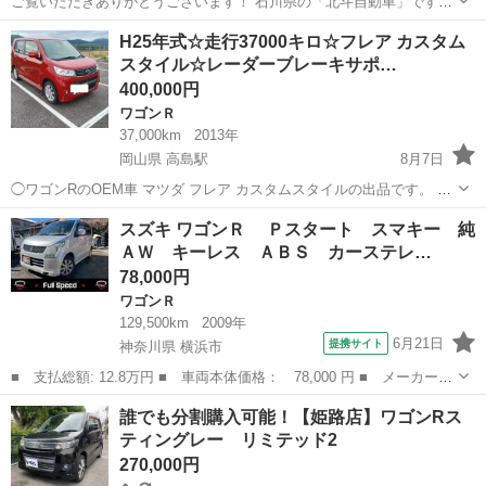
ご覧いただきありがとうございます！ 石川県の「北斗自動車」です😊
当店はお盆期間中も休まず営業しております！ 「連休中に現車確認し
石川
金沢市
西金沢駅
アルトラパン
特価
H25年式☆走行37000キロ☆フレア カスタム
たい」「お盆休みのうちに乗り換えを決めたい」という方も、ぜひお
スタイル☆レーダーブレーキサポ…
気軽にお問い合わせくだ...
400,000円
ワゴンＲ
37,000km
2013年
岡山県 高島駅
8月7日
◯ワゴンRのOEM車 マツダ フレア カスタムスタイルの出品です。 フ
ロントグリルとフロントバンパーの形状以外はワゴンRスティングレー
岡山
岡山市
高島駅
ワゴンＲ
スズキ ワゴンＲ Ｐスタート スマキー 純
とほぼ同じです。 〇走行37000キロで車検あり！ ◯ETC・スマートキ
ＡＷ キーレス ＡＢＳ カーステレ…
ー・アイドリン...
78,000円
ワゴンＲ
129,500km
2009年
6月21日
提携サイト
神奈川県 横浜市
■ 支払総額: 12.8万円 ■ 車両本体価格： 78,000 円 ■ メーカー
名： スズキ ■ 車種名： ワゴンＲ ■ グレード名： Ｐスター
神奈川
横浜市
ワゴンＲ
誰でも分割購入可能！【姫路店】ワゴンRス
ト スマキー 純ＡＷ キーレス ＡＢＳ カーステレオ ＣＤラジ
ティングレー リミテッド2
オ ＡＭＦＭ ...
270,000円