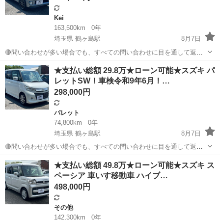
Kei
163,500km
0年
埼玉県 鶴ヶ島駅
8月7日
🔴問い合わせが多い場合でも、すべての問い合わせに目を通して返信
しておりますので、気にせずお気軽にお問い合わせください😊 ◆出品
埼玉
川越市
鶴ヶ島駅
Kei
車両
★支払い総額 29.8万★ローン可能★スズキ パ
番号◆ M6G0118 ◆支払い総額◆ 34.8万円 ローン可能！ 提携ローン会
レットSW！車検令和9年6月！…
社による審査...
298,000円
パレット
74,800km
0年
埼玉県 鶴ヶ島駅
8月7日
🔴問い合わせが多い場合でも、すべての問い合わせに目を通して返信
しておりますので、気にせずお気軽にお問い合わせください😊 ◆出品
埼玉
川越市
鶴ヶ島駅
パレット
車両
★支払い総額 49.8万★ローン可能★スズキ ス
番号◆ M6G0816 ◆支払い総額◆ 29.8万円 ローン可能！ 提携ローン
ペーシア 車いす移動車 ハイブ…
会社による審査...
498,000円
その他
142,300km
0年