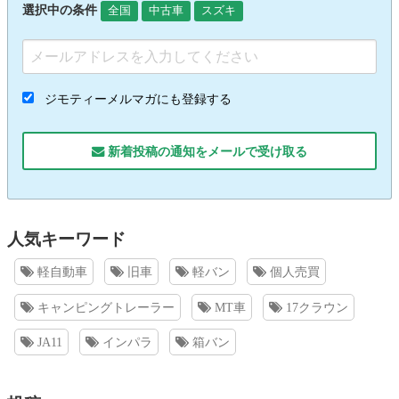
選択中の条件
全国
中古車
スズキ
ジモティーメルマガにも登録する
新着投稿の通知をメールで受け取る
人気キーワード
軽自動車
旧車
軽バン
個人売買
キャンピングトレーラー
MT車
17クラウン
JA11
インパラ
箱バン