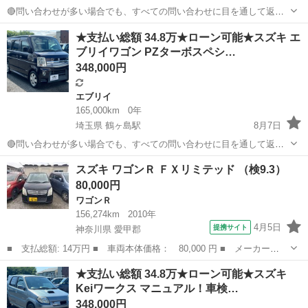
🔴問い合わせが多い場合でも、すべての問い合わせに目を通して返信
しておりますので、気にせずお気軽にお問い合わせください😊 ◆出品
埼玉
川越市
鶴ヶ島駅
パレット
車両
★支払い総額 34.8万★ローン可能★スズキ エ
番号◆ M6G1528 ◆支払い総額◆ 24.8万円 ローン可能！ 提携ローン
ブリイワゴン PZターボスペシ…
会社による審査...
348,000円
エブリイ
165,000km
0年
埼玉県 鶴ヶ島駅
8月7日
🔴問い合わせが多い場合でも、すべての問い合わせに目を通して返信
しておりますので、気にせずお気軽にお問い合わせください😊 ◆出品
埼玉
川越市
鶴ヶ島駅
エブリイ
車両
スズキ ワゴンＲ ＦＸリミテッド （検9.3）
番号◆ JS6G2145 ◆支払い総額◆ 34.8万円 ローン可能！ 提携ローン
80,000円
会社による審査...
ワゴンＲ
156,274km
2010年
4月5日
提携サイト
神奈川県 愛甲郡
■ 支払総額: 14万円 ■ 車両本体価格： 80,000 円 ■ メーカー
名： スズキ ■ 車種名： ワゴンＲ ■ グレード名： ＦＸリミテ
神奈川
愛甲郡
ワゴンＲ
★支払い総額 34.8万★ローン可能★スズキ
ッド ■ 排気量： 660cc ■ ドア枚数： 5D ■ ミッション： AT4
Keiワークス マニュアル！車検…
速...
348,000円