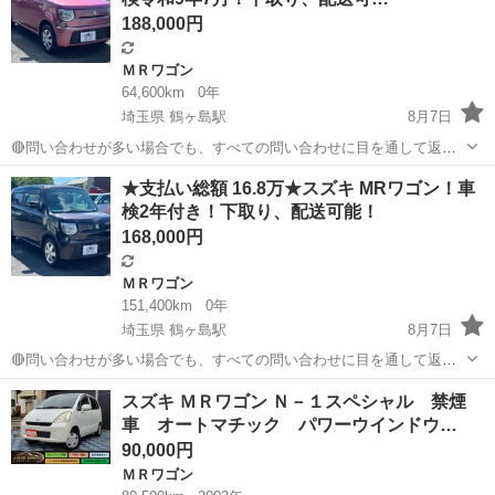
会社による審査...
188,000円
ＭＲワゴン
64,600km
0年
埼玉県 鶴ヶ島駅
8月7日
🔴問い合わせが多い場合でも、すべての問い合わせに目を通して返信
しておりますので、気にせずお気軽にお問い合わせください😊 ◆出品
埼玉
川越市
鶴ヶ島駅
ＭＲワゴン
車両
★支払い総額 16.8万★スズキ MRワゴン！車
番号◆ JS6H0410 ◆支払い総額◆ 18.8万円 上記の金額は、消費税、
検2年付き！下取り、配送可能！
リサイクル券等...
168,000円
ＭＲワゴン
151,400km
0年
埼玉県 鶴ヶ島駅
8月7日
🔴問い合わせが多い場合でも、すべての問い合わせに目を通して返信
しておりますので、気にせずお気軽にお問い合わせください😊 ◆出品
埼玉
川越市
鶴ヶ島駅
ＭＲワゴン
車両
スズキ ＭＲワゴン Ｎ－１スペシャル 禁煙
番号◆ JS6H0411 ◆支払い総額◆ 16.8万円 上記の金額は、消費税、リ
車 オートマチック パワーウインドウ…
サイクル券等...
90,000円
ＭＲワゴン