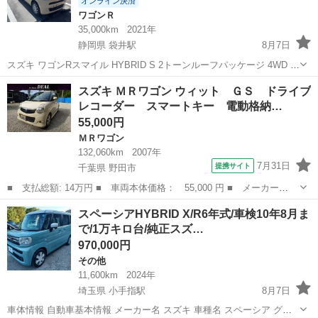
オンライン決済
ワゴンＲ
35,000km
2021年
静岡県 袋井駅
8月7日
スズキ ワゴンRスマイル HYBRID S 2トーンルーフパッケージ 4WD 年
式：令和3年（2021年）12月 走行距離：約35,000km 駆動：4WD ミッ
静岡
袋井市
袋井駅
ワゴンＲ
スズキ ＭＲワゴン ウィット ＧＳ ドライブ
ション：AT 定員：4名 カラー：イエロー 2トーン 車検：...
レコーダー スマートキー 電動格納…
55,000円
ＭＲワゴン
132,060km
2007年
7月31日
提携サイト
千葉県 野田市
■ 支払総額: 14万円 ■ 車両本体価格： 55,000 円 ■ メーカー
名： スズキ ■ 車種名： ＭＲワゴン ■ グレード名： ウィッ
千葉
野田市
ＭＲワゴン
スペーシアHYBRID X/R6年式/車検10年8月ま
ト ＧＳ ドライブレコーダー スマートキー 電動格納ミラー ベ
で/1万キロ台/純正スズ…
ンチシート ＡＴ 盗...
970,000円
その他
11,600km
2024年
埼玉県 小手指駅
8月7日
車体情報 自動車基本情報 メーカー名 スズキ 車種名 スペーシア グレ