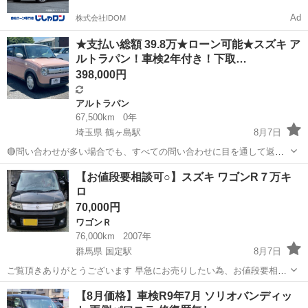
Ad
株式会社IDOM
★支払い総額 39.8万★ローン可能★スズキ ア
ルトラパン！車検2年付き！下取…
398,000円
アルトラパン
67,500km
0年
埼玉県 鶴ヶ島駅
8月7日
🔴問い合わせが多い場合でも、すべての問い合わせに目を通して返信
しておりますので、気にせずお気軽にお問い合わせください😊 ◆出品
埼玉
川越市
鶴ヶ島駅
アルトラパン
車両
【お値段要相談可○】スズキ ワゴンR７万キ
番号◆ M6GH2207 ◆支払い総額◆ 39.8万円 ローン可能！ 提携ローン
ロ
会社による審査...
70,000円
ワゴンＲ
76,000km
2007年
群馬県 国定駅
8月7日
ご覧頂きありがとうございます 早急にお売りしたい為、お値段要相談
可能です スズキ ワゴンR 7万6000キロ 天井が剥がれ有り 車体への目
群馬
伊勢崎市
国定駅
ワゴンＲ
【8月価格】車検R9年7月 ソリオバンディッ
立った凹み、傷はなし 車検 令和10年の4月まで スタットレスタイヤ付