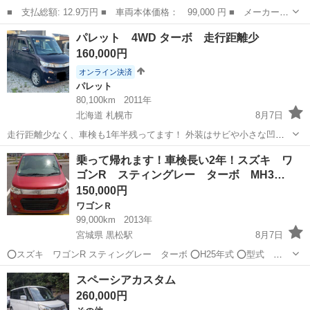
■ 支払総額: 12.9万円 ■ 車両本体価格： 99,000 円 ■ メーカー
名： スズキ ■ 車種名： ＭＲワゴン ■ グレード名： Ｇ ＥＴ
埼玉
熊谷市
ＭＲワゴン
パレット 4WD ターボ 走行距離少
Ｃ キーレスエントリー 電動格納ミラー ＣＶＴ 盗難防止システ
160,000円
ム ＡＢＳ Ｃ...
オンライン決済
パレット
80,100km
2011年
北海道 札幌市
8月7日
走行距離少なく、車検も1年半残ってます！ 外装はサビや小さな凹み
等あちこちにありますが、内装綺麗です！ ターボなので高速道路も楽
北海道
札幌市
パレット
走行距離
乗って帰れます！車検長い2年！スズキ ワ
に走れます！ フルフラットになります！ 純正アルミスタッドレスお付
ゴンR スティングレー ターボ MH3…
けします！ 現在黒ナ...
150,000円
ワゴンＲ
99,000km
2013年
宮城県 黒松駅
8月7日
⭕️スズキ ワゴンR スティングレー ターボ ⭕️H25年式 ⭕️型式
MH34S ⭕️ 色:- 赤 ⭕2WD ⭕️約98312キロ まだ少し使うので伸びます
宮城
仙台市
黒松駅
ワゴンＲ
スペーシアカスタム
⭕️アイドリング ストップ バッテリー新品に交換し...
260,000円