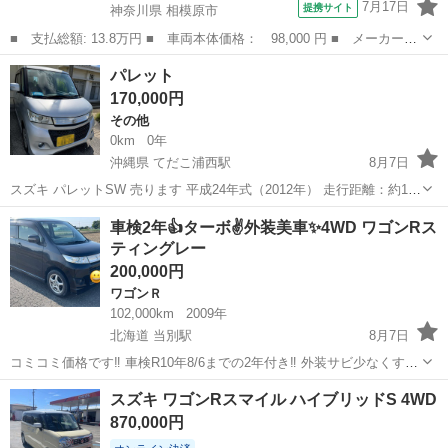
7月17日
提携サイト
神奈川県 相模原市
■ 支払総額: 13.8万円 ■ 車両本体価格： 98,000 円 ■ メーカー
名： スズキ ■ 車種名： ワゴンＲ ■ グレード名： ＲＲ－Ｓリ
神奈川
相模原市
ワゴンＲ
パレット
ミテッド 盗難防止システム 衝突安全ボディ エアコン 運転席エ
170,000円
アバッグ フル...
その他
0km
0年
沖縄県 てだこ浦西駅
8月7日
スズキ パレットSW 売ります 平成24年式（2012年） 走行距離：約12
万km 車検：令和9年1月9日まで エンジン・エアコンともに問題なく、
沖縄
沖縄市
てだこ浦西駅
その他
エンジン
車検2年👍ターボ✌️外装美車✨4WD ワゴンRス
普段使いしています。 外装・は年式相応のキズや使用感はあります
ティングレー
が、全体的に...
200,000円
ワゴンＲ
102,000km
2009年
北海道 当別駅
8月7日
コミコミ価格です‼️ 車検R10年8/6までの2年付き‼️ 外装サビ少なくすご
く綺麗です✨ 4WD ターボ CVT 社外オーディオ スマートキー プッシ
北海道
石狩郡
当別駅
ワゴンＲ
スズキ ワゴンRスマイル ハイブリッドS 4WD
ュスタート シートヒーター エアコン冷えてます❄️ 内装も綺麗な状態で
870,000円
す...