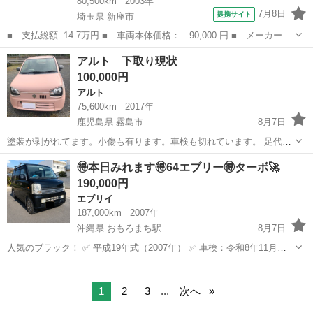
80,500km
2003年
7月8日
提携サイト
埼玉県 新座市
■ 支払総額: 14.7万円 ■ 車両本体価格： 90,000 円 ■ メーカー
名： スズキ ■ 車種名： ＭＲワゴン ■ グレード名： Ｎ－１ス
埼玉
新座市
ＭＲワゴン
アルト 下取り現状
ペシャル 禁煙車 オートマチック パワーウインドウ キーレス
100,000円
走行８１，００...
アルト
75,600km
2017年
鹿児島県 霧島市
8月7日
塗装が剥がれてます。小傷も有ります。車検も切れています。 足代わ
り？直して乗って下さる方は居ませんか？ 内装タバコ焼き跡有り、フ
鹿児島
霧島市
アルト
🉐本日みれます🉐64エブリー🉐ターボ🚀
ル装備、エアコン効きます。 外装小傷多数有り
190,000円
エブリイ
187,000km
2007年
沖縄県 おもろまち駅
8月7日
人気のブラック！ ✅ 平成19年式（2007年） ✅ 車検：令和8年11月ま
で ✅ AT ✅ エアコン良好 ✅ パワースライドドア ✅ アルミホイール ✅
沖縄
那覇市
おもろまち駅
エブリイ
エブリー
ルーフキャリア付き ✅ エンジン・ミッション良好 ✅ すぐ乗って...
1
2
3
...
次へ