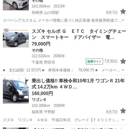
その他
163,000km
2013年
長崎県 山の田駅
8月7日
スペーシアカスタム メーカー情報に基づく純正装備 衝突被害軽減ブレ
ーキ: レーダーブレーキサポート、エアバッグ: 運転席・助手席 オプシ
長崎
佐世保市
山の田駅
その他
スズキ セルボ Ｇ ＥＴＣ タイミングチェー
ョン カロッツェリアフルセグナビ ETC フロアマット出品 ...
ン スマートキー ドアバイザー 電…
79,000円
その他
112,632km
2006年
7月30日
提携サイト
千葉県 野田市
■ 支払総額: 12.9万円 ■ 車両本体価格： 79,000 円 ■ メーカー
名： スズキ ■ 車種名： セルボ ■ グレード名： Ｇ ＥＴＣ
千葉
野田市
その他
乗出し価格!! 車検令和10年1月 ワゴンＲ 21年
タイミングチェーン スマートキー ドアバイザー 電動格納ドアミ
式 14.2万km ４ＷＤ…
ラー 純正セキ...
160,000円
ワゴンＲ
142,000km
2009年
福島県 平野駅
8月7日
スズキ ワゴンＲ ４ＷＤ 平成21年式 グレード【ＦＸリミテッ
ド ４ＷＤ】クロ（ＺＪ３） 車検令和１０年１月まで！！ 走行距離は
福島
福島市
平野駅
ワゴンＲ
ワゴンR