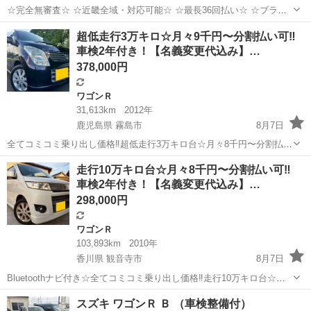
☆完全無審査☆ ☆近畿全域・対応可能☆ ☆最長36回払い☆ ☆ブラッ
クOK☆ ☆保証人・保証会社不要☆ ☆頭金・初期費用不要☆ ☆在籍確
兵庫
姫路市
姫路駅
ワゴンＲ
車両
超低走行3万キロ☆月々9千円〜分割払い可‼️
認不要☆ ☆収入証明書不要☆ ●車両情報● 車種：...
車検2年付き！【名義変更代込み】…
378,000円
ワゴンＲ
31,613km
2012年
鹿児島県 霧島市
8月7日
全てコミコミ乗り出し価格‼️超低走行3万キロ台☆月々8千円〜分割払い
可‼️ 車検2年付き！！【名義変更代込み】☆スズキワゴンR FXリミテッ
鹿児島
霧島市
ワゴンＲ
ワゴンR
走行10万キロ台☆月々8千円〜分割払い可‼️
ド☆Bluetoothナビ付き☆走行中DVD見れます☆プッシュスタート☆ド
車検2年付き！【名義変更代込み】…
ライブレコ...
298,000円
ワゴンＲ
103,893km
2010年
香川県 観音寺市
8月7日
Bluetoothナビ付き☆全てコミコミ乗り出し価格‼️走行10万キロ台☆
月々8千円〜分割払い可‼️ 車検2年付き！！【名義変更代込み】☆スズ
香川
観音寺市
ワゴンＲ
スズキ ワゴンＲ Ｂ （車検整備付）
キワゴンRスティングレーX☆Bluetoothナビ付き☆走行中DVD見れます