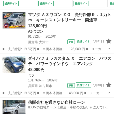
ムドアハンドル パ
ルミ オートエアコ
提携サイト
提携サイト
提携サイト
提
イオニアＣＤデッ
ン 記録簿 （検
キ ＵＳＢ エアコ
10.8）
マツダ ＡＺワゴン ＺＧ 走行距離９．１万ｋ
ン 電動格納ミラ
ｍ キーレスエントリーキー 禁煙車…
ー グレーインテリ
128,000円
ア アームレスト
天面クリア剥げあり
AZ-ワゴン
（検8.9）
91,332km
2010年
7月31日
提携サイト
滋賀県 大津市
■ 支払総額: 19.8万円 ■ 車両本体価格： 128,000 円 ■ メーカー
名： マツダ ■ 車種名： ＡＺワゴン ■ グレード名： ＺＧ 走
滋賀
大津市
AZ-ワゴン
走行距離
ダイハツ ミラカスタム Ｘ エアコン パワス
行距離９．１万ｋｍ キーレスエントリーキー 禁煙車 ワンセグＴ
テ パワーウインドウ エアバック …
Ｖナビ付 Ｅ...
48,000円
ミラ
131,760km
2009年
7月30日
提携サイト
兵庫県 加古川市
■ 支払総額: 19.8万円 ■ 車両本体価格： 48,000 円 ■ メーカー
名： ダイハツ ■ 車種名： ミラカスタム ■ グレード名： Ｘ
兵庫
加古川市
ミラ
ミラカスタム
信販会社を通さない自社ローン
エアコン パワステ パワーウインドウ エアバック ■ 排気量：
IDOMの自社ローンは税金・車検の支払いも含んでいる
660cc ...
ので毎月の支払額は一定