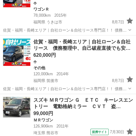
ワゴンＲ
78,000km
2015年
福岡県 うきは市
8月7日
佐賀・福岡・長崎エリア｜自社ローン＆自社リース専門店！！ 債務整
理中や自己破産直後の方が審査通過しております。 当店取り扱いのロ
福岡
うきは市
ワゴンＲ
ローン
佐賀・福岡・長崎エリア｜自社ローン＆自社
ーン・リースは、独自の柔軟な審査により、諦めていたクルマの購入
リース 債務整理中、自己破産直後でも安…
が可能です。 メ...
620,000円
その他
120,000km
2014年
福岡県 筑後市
8月7日
佐賀・福岡・長崎エリア｜自社ローン＆自社リース専門店！！ 債務整
理中や自己破産直後の方が審査通過しております。 当店取り扱いのロ
福岡
筑後市
その他
ローン
スズキ ＭＲワゴン Ｇ ＥＴＣ キーレスエン
ーン・リースは、独自の柔軟な審査により、諦めていたクルマの購入
トリー 電動格納ミラー ＣＶＴ 盗…
が可能です。 メ...
99,000円
ＭＲワゴン
126,906km
2011年
7月30日
提携サイト
埼玉県 熊谷市