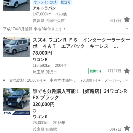
オンライン決済
配送可
アルトラパン
147,000km
その他
愛媛県 四国中央市
8月7日
平成17年3月登録 車検2年付きます！
愛媛
四国中央市
アルトラパン
スズキ ワゴンＲ ＦＳ インタークーラーター
ボ ４ＡＴ エアバック キーレス …
78,000円
ワゴンＲ
116,592km
2004年
7月27日
提携サイト
埼玉県 所沢市
■ 支払総額: 10.8万円 ■ 車両本体価格： 78,000 円 ■ メーカー
名： スズキ ■ 車種名： ワゴンＲ ■ グレード名： ＦＳ イン
埼玉
所沢市
ワゴンＲ
誰でも分割購入可能！【姫路店】34ワゴンR
タークーラーターボ ４ＡＴ エアバック キーレス パワーウィン
FX ブラック
ドウ ＥＴＣ ...
320,000円
ワゴンＲ
75,000km
2015年
兵庫県 姫路駅
8月7日