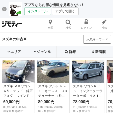
アプリならお得な情報を見逃さない！
インストール
アプリで開く
全国
検索
ログイン
投稿
スズキの中古車
人気キーワード
エリア
ジャンル
詳細
新着順
スズキ ＭＲワゴン
スズキ アルト Ｎ－
スズキ ワゴンＲ Ｆ
ス
Ａリミテッド 純正
１ キーレス ＣＤ
Ｓ インタークーラ
（
フォグ ウインドー
チューナー （検
ーターボ ４ＡＴ
バイザー 純正１３
8.10）
エアバック キーレ
69,000円
89,000円
78,000円
70
インチアルミ リア
ス パワーウィンド
86,977km / 2005年
148,189km / 2003年
116,592km / 2004年
121
スポイラー クロー
ウ ＥＴＣ 社外ア
神奈川県 厚木市
埼玉県 狭山市
埼玉県 所沢市
神奈