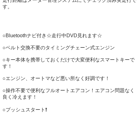
走行距離はメーター管理システムにてチェック済み実走行で
す。

○Bluetoothナビ付き☆走行中DVD見れます☆

○ベルト交換不要のタイミングチェーン式エンジン

○キー本体を携帯しておくだけで大変便利なスマートキーで
す！

○エンジン、オートマなど悪い所なく好調です！

○操作不要で便利なフルオートエアコン！エアコン問題なく
良く冷えます！

○プッシュスタート❗️
