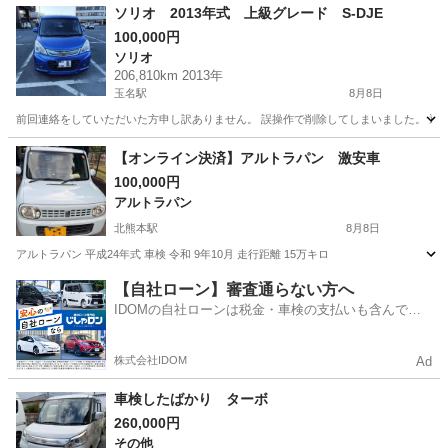
ソリオ 2013年式 上級グレード S-DJE
100,000円
ソリオ
206,810km 2013年
玉名駅
8月8日
前回連絡をしていただいた方申し訳ありません。 誤操作で削除してしまいました。 通勤
熊本
玉名市
玉名駅
ソリオ
【オンライン決済】アルトラパン 激安車
100,000円
アルトラパン
北熊本駅
8月8日
アルトラパン 平成24年式 車検 令和 9年10月 走行距離 15万キロ
熊本
熊本市
北熊本駅
アルトラパン
【自社ローン】審査通らない方へ
IDOMの自社ローンは税金・車検の支払いも含んでい
るので毎月の支払額は一定
株式会社IDOM
Ad
車検したばかり ターボ
260,000円
その他