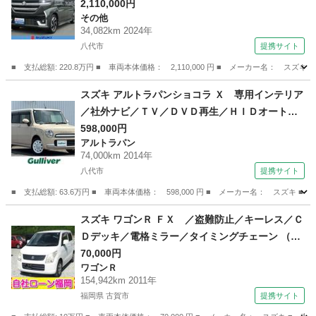
2,110,000円
その他
34,082km 2024年
八代市
提携サイト
■ 支払総額: 220.8万円 ■ 車両本体価格： 2,110,000 円 ■ メーカー名： ス
熊本
八代市
その他
スズキ アルトラパンショコラ Ｘ 専用インテリア
／社外ナビ／ＴＶ／ＤＶＤ再生／ＨＩＤオートラ
イト／ＥＴＣ／プッシュスタート／スマートキー
598,000円
アルトラパン
／アイドリングストップ／純正１４ＡＷ／禁煙車
74,000km 2014年
（検9.8）
八代市
提携サイト
■ 支払総額: 63.6万円 ■ 車両本体価格： 598,000 円 ■ メーカー名： ス
熊本
八代市
アルトラパン
スズキ ワゴンＲ ＦＸ ／盗難防止／キーレス／Ｃ
Ｄデッキ／電格ミラー／タイミングチェーン （検
10.6）
70,000円
ワゴンＲ
154,942km 2011年
福岡県 古賀市
提携サイト