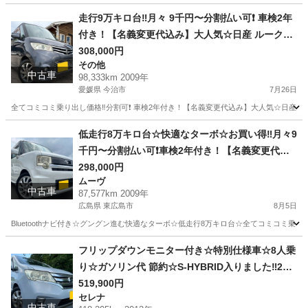
走行9万キロ台‼️月々 9千円〜分割払い可❗️ 車検2年
付き！【名義変更代込み】大人気☆日産 ルークス
ハイウェイスター☆HDDナビ付き☆走行中DVD見
308,000円
その他
れます☆ETC付き☆電動スライドドア☆ドラレコ
中古車
98,333km 2009年
付き☆スマートキー☆フルオートエアコン☆純正
愛媛県 今治市
7月26日
アルミ！事故歴修復歴なし☆そのまま乗って帰れ
全てコミコミ乗り出し価格‼️分割可❗️ 車検2年付き！【名義変更代込み】大人気☆日産
ます❗️
愛媛
今治市
その他
走行距離
低走行8万キロ台☆快適なターボ☆お買い得‼️月々9
千円〜分割払い可❗️車検2年付き！【名義変更代込
み】車内広い！大人気☆ムーブコンテカスタム☆B
298,000円
ムーヴ
luetoothナビ付き☆走行中DVD見れます☆ETC付
中古車
87,577km 2009年
き☆フルオートエアコン☆ドライブレコーダー付
広島県 東広島市
8月5日
きのフル装備☆純正アルミ☆そのまま乗って帰れ
Bluetoothナビ付き☆グングン進む快適なターボ☆低走行8万キロ台☆全てコミコミ乗り出し
ます‼️
広島
東広島市
ムーヴ
お買い得
フリップダウンモニター付き☆特別仕様車☆8人乗
り☆ガソリン代 節約☆S-HYBRID入りました‼️25
年式☆月々1.2万円〜分割払い可❗️車検2年付き！大
519,900円
セレナ
人気☆ニッサン セレナ☆フリップダウンモニター
中古車