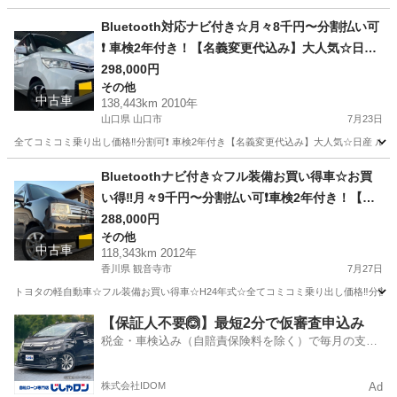
岡山
倉敷市
その他
走行距離
Bluetooth対応ナビ付き☆月々8千円〜分割払い可
❗️ 車検2年付き！【名義変更代込み】大人気☆日産
ルークスハイウェイスター☆Bluetooth対応ナビ
298,000円
その他
付き☆走行中DVD見れます☆ETC付き☆電動スラ
中古車
138,443km 2010年
イドドア☆ドラレコ付き☆スマートキー☆フルオ
山口県 山口市
7月23日
ートエアコン☆純正アルミ☆事故修復歴無し☆そ
全てコミコミ乗り出し価格‼️分割可❗️ 車検2年付き【名義変更代込み】大人気☆日産 ルーク
のまま乗って帰れます❗️
山口
山口市
その他
Bluetoothナビ付き☆フル装備お買い得車☆お買
い得‼️月々9千円〜分割払い可❗️車検2年付き！【名
義変更代込み】車内広い！大人気☆ピクシススペ
288,000円
その他
ース☆Bluetoothナビ付き☆走行中DVD見れます
中古車
118,343km 2012年
☆ETC付き☆バックカメラ付き☆フルオートエア
香川県 観音寺市
7月27日
コン☆ドライブレコーダー付きのフル装備☆純正
トヨタの軽自動車☆フル装備お買い得車☆H24年式☆全てコミコミ乗り出し価格‼️分割可❗
アルミ☆そのまま乗って帰れます‼️
香川
観音寺市
その他
お買い得
【保証人不要🙆】最短2分で仮審査申込み
税金・車検込み（自賠責保険料を除く）で毎月の支払
額は一定の自社ローン🚗
株式会社IDOM
Ad