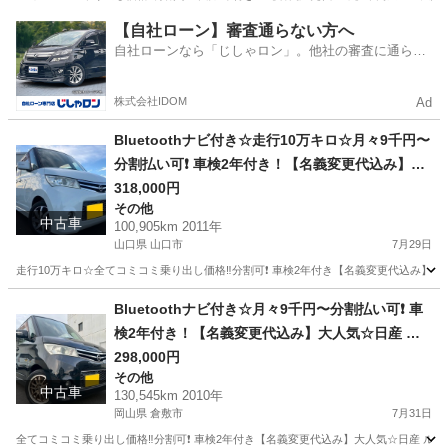
岡山
倉敷市
ムーヴ
お買い得
【自社ローン】審査通らない方へ
自社ローンなら「じしゃロン」。他社の審査に通らな
かった方も
株式会社IDOM
Ad
Bluetoothナビ付き☆走行10万キロ☆月々9千円〜
分割払い可❗️ 車検2年付き！【名義変更代込み】大
人気☆日産 ルークスハイウェイスター☆Bluetoot
318,000円
その他
hナビ付き☆走行中DVD見れます☆電動スライドド
中古車
100,905km 2011年
ア☆ドラレコ付き☆スマートキー☆フルオートエ
山口県 山口市
7月29日
アコン☆純正アルミ☆事故修復歴無し☆そのまま
走行10万キロ☆全てコミコミ乗り出し価格‼️分割可❗️ 車検2年付き【名義変更代込み
乗って帰れます❗️
山口
山口市
その他
走行距離
Bluetoothナビ付き☆月々9千円〜分割払い可❗️ 車
検2年付き！【名義変更代込み】大人気☆日産 ル
ークスハイウェイスター☆Bluetoothナビ付き☆
298,000円
その他
走行中DVD見れます☆ETC付き☆電動スライドド
中古車
130,545km 2010年
ア☆ドラレコ付き☆スマートキー☆フルオートエ
岡山県 倉敷市
7月31日
アコン☆社外アルミ☆そのまま乗って帰れます❗️
全てコミコミ乗り出し価格‼️分割可❗️ 車検2年付き【名義変更代込み】大人気☆日産 ルーク