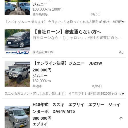
ジムニー
180,000km 1000年
西辛島町駅
8月5日
【スズキ ジムニー 売ります】 今月までに引き取ってくれる方限定 💰 価格：35万円 
熊本
熊本市
西辛島町駅
ジムニー
走行距離
【自社ローン】審査通らない方へ
自社ローンなら「じしゃロン」。他社の審査に通らな
かった方も
株式会社IDOM
Ad
【オンライン決済】ジムニー JB23W
200,000円
ジムニー
182,000km
菊池市
8月5日
気になる方コメント宜しくお願い致します！ ＭＴ車です！ 走行距離182000キロ ち
熊本
菊池市
ジムニー
走行距離
ᕼ18年式 スズキ エブリイ エブリー ジョイ
ンターボ DA64V MT5
380,000円
エブリイ