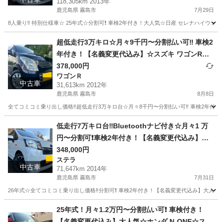
118,305km 2013年
付き☆Bluetooth対応ナビ☆走行中DVD見れます
鹿児島県 霧島市
7月29日
☆ETC☆ドラレコ付きのフル装備☆両側電動スラ
8人乗り‼️ 特別仕様車☆ 25年式☆分割可❗️ 車検2年付き！大人気☆日産 セレナハイウェイス
イドドア☆ウィンカーミラー☆フル装備☆純正ア
鹿児島
霧島市
セレナ
Bluetooth
ルミ☆☆車内広々三列シート‼️
超低走行3万キロ☆月々9千円〜分割払い可‼️ 車検2
年付き！【名義変更代込み】☆スズキ ワゴンR☆B
luetoothナビ付き☆走行中DVD見れます☆プッシ
378,000円
ワゴンＲ
ュスタート☆ドライブレコーダー付きのフル装備
中古車
31,613km 2012年
☆純正アルミホイール装着☆そのまま乗って帰れ
鹿児島県 霧島市
8月8日
ます！
全てコミコミ乗り出し価格‼️超低走行3万キロ台☆月々8千円〜分割払い可‼️ 車検2年付き！
鹿児島
霧島市
ワゴンＲ
ワゴンR
低走行7万キロ台‼️Bluetoothナビ付き☆月々1 万
円〜分割可❗️車検2年付き！【名義変更代込み】大
人気☆スバル ステラ Lスマートアシスト☆Blueto
348,000円
ステラ
othナビ付き☆走行中DVD見れます☆ドライブレコ
中古車
71,647km 2014年
ーダー付きのフル装備☆社外アルミ☆のまま乗っ
鹿児島県 霧島市
7月31日
て帰れます！長〜く乗れます‼️
26年式☆全てコミコミ乗り出し価格‼️分割可❗️ 車検2年付き！【名義変更代込み】大人気☆
鹿児島
霧島市
ステラ
走行距離
25年式！月々1.2万円〜分割払い可❗️ 車検付き！
【名義変更代込み】大人気☆ホンダ N-ONE☆ステ