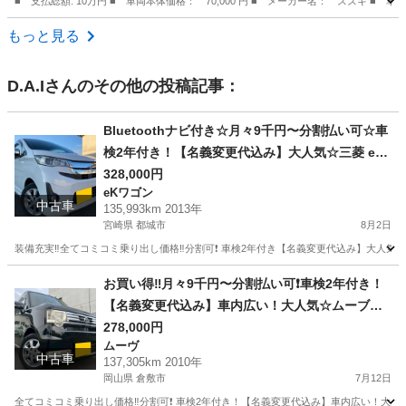
■ 支払総額: 10万円 ■ 車両本体価格： 70,000 円 ■ メーカー名： スズキ 
福岡
古賀市
ワゴンＲ
もっと見る
D.A.I
さんのその他の投稿記事：
Bluetoothナビ付き☆月々9千円〜分割払い可☆車
検2年付き！【名義変更代込み】大人気☆三菱 ek
カスタム☆Bluetoothナビ付き☆走行中DVD見れ
328,000円
eKワゴン
ます☆便利なバックカメラ☆ドラレコ付き☆スマ
中古車
135,993km 2013年
ートキー☆フルオートエアコン☆純正アルミ☆事
宮崎県 都城市
8月2日
故修復歴無し☆そのまま乗って帰れます❗️
装備充実‼️全てコミコミ乗り出し価格‼️分割可❗️ 車検2年付き【名義変更代込み】大人気三
宮崎
都城市
eKワゴン
お買い得‼️月々9千円〜分割払い可❗️車検2年付き！
【名義変更代込み】車内広い！大人気☆ムーブコ
ンテカスタム☆ナビ付き☆走行中DVD見れます☆
278,000円
ムーヴ
フルオートエアコン☆ドライブレコーダー付きの
中古車
137,305km 2010年
フル装備☆純正アルミ☆そのまま乗って帰れます‼️
岡山県 倉敷市
7月12日
全てコミコミ乗り出し価格‼️分割可❗️ 車検2年付き！【名義変更代込み】車内広い！大