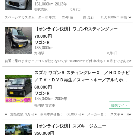
151,000km 2013年
御代志駅
8月7日
スペーシアカスタム ターボ 年式 25年 色 白 走行 15万1000km 車検 10年
熊本
菊池市
御代志駅
その他
【オンライン決済】ワゴンRスティングレー
70,000円
ワゴンＲ
185,000km
海浦駅
8月6日
普通に乗れますがエアコンが効かないです Bluetoothナビ付 車検も１０月まではあ
熊本
天草市
海浦駅
ワゴンＲ
スズキ ワゴンＲ スティングレーＸ ／ＨＤＤナビ
／ＴＶ・ＤＶＤ再生／スマートキー／アルミホイ
ール／ＨＩＤライト／盗難防止／電格ミラー／タ
60,000円
ワゴンＲ
イミングチェーン （検9.6）
185,343km 2008年
福岡県 古賀市
提携サイト
■ 支払総額: 9万円 ■ 車両本体価格： 60,000 円 ■ メーカー名： スズキ 
福岡
古賀市
ワゴンＲ
【オンライン決済】スズキ ジムニー
350,000円