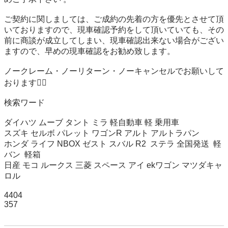
ご契約に関しましては、ご成約の先着の方を優先とさせて頂
いておりますので、現車確認予約をして頂いていても、その
前に商談が成立してしまい、現車確認出来ない場合がござい
ますので、早めの現車確認をお勧め致します。

ノークレーム・ノーリターン・ノーキャンセルでお願いして
おります🙇‍♂️

検索ワード

ダイハツ ムーブ タント ミラ 軽自動車 軽 乗用車 

スズキ セルボ パレット ワゴンR アルト アルトラパン 

ホンダ ライフ NBOX ゼスト スバル R2  ステラ 全国発送  軽
バン  軽箱

日産 モコ ルークス 三菱 スペース アイ ekワゴン マツダキャ
ロル

4404

357