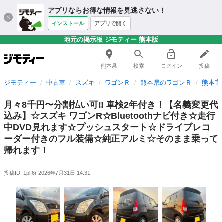
アプリならお得な情報を見逃さない！
インストール
アプリで開く
地元の掲示板 ジモティー 熊本版
熊本県
検索
ログイン
投稿
ジモティー
中古車
スズキ
ワゴンＲ
熊本県のワゴンＲ
熊本市
月々8千円〜分割払い可‼️ 車検2年付き！【名義変更代
込み】☆スズキ ワゴンR☆Bluetoothナビ付き☆走行
中DVD見れます☆プッシュスタート☆ドライブレコ
ーダー付きのフル装備☆純正アルミ☆そのまま乗って
帰れます！
投稿ID: 1plf6r
2026年7月31日 14:31