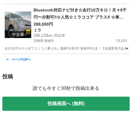
まま乗って帰れます‼️
岡山
倉敷市
パレット
Bluetooth対応ナビ付き☆走行10万キロ！月々9千
円〜分割可‼️☆人気☆ミラココア プラスX ☆車検2
年付き！【名義変更代込み】Bluetooth対応ナビ
288,000円
ミラ
付き☆走行中DVD見れます☆圧迫感無くおしゃれ
中古車
108,133km 2011年
な内装☆ドライブレコーダー付き☆そのまま乗っ
宮崎県 都城市
7月22日
て帰れます‼️
走行10万キロ☆全てコミコミ乗り出し価格‼️分割可❗️ 車検2年付き！【名義変更代込み】
宮崎
都城市
ミラ
走行距離
ページTOPへ
投稿
誰でも今すぐ30秒で投稿出来る
投稿画面へ (無料)