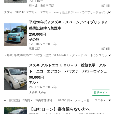
79,300km
熊本城・市役所前駅
8月4日
スズキ SUZUKI エブリィ エブリー every 最上級グレードのエブリージョインター
熊本
熊本市
熊本城・市役所前駅
エブリイ
平成28年式☆スズキ・スペーシアハイブリッド☆
整備記録簿☆禁煙車
250,000円
その他
128,107km 2016年
竜田口駅
8月3日
・年式: 平成28年式(2016年式) ・型式: DAA-MK42S ・グレード: G ・トランスミッ
熊本
熊本市
竜田口駅
その他
スズキ アルトエコ ＥＣＯ－Ｓ 総額表示 アル
ト エコ エアコン パワステ パワーウィン
ド キーレスキー タイミングチェーン Ｉ－Ｓ
90,000円
アルト
ＴＯＰ （検9.2）
243,013km 2012年
大分県 大分市
提携サイト
■ 支払総額: 10万円 ■ 車両本体価格： 90,000 円 ■ メーカー名： スズキ
大分
大分市
アルト
【自社ローン】審査通らない方へ