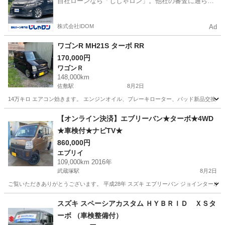
自社ローンなら「じしゃロン」。他社の審査に通らな
かった方も
株式会社IDOM
Ad
ワゴンR MH21S ターボ RR
170,000円
ワゴンＲ
148,000km
佐敷駅
8月2日
14万キロ エアコン効きます。 エンジンオイル、ブレーキローター、パッド新品交換し
熊本
葦北郡
佐敷駅
ワゴンＲ
ワゴンR
【オンライン決済】エブリーバン★ターボ★4WD
★車検付★ナビTV★
860,000円
エブリイ
109,000km 2016年
武蔵塚駅
8月2日
ご覧いただきありがとうございます。 平成28年 スズキ エブリーバン ジョインターボ 4WD
熊本
熊本市
武蔵塚駅
エブリイ
スズキ スペーシアカスタム ＨＹＢＲＩＤ ＸＳタ
ーボ （車検整備付）