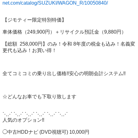
net.com/catalog/SUZUKI/WAGON_R/10050840/
【ジモティー限定特別特価】

車体価格（249,900円）＋リサイクル預託金（9,880円）

【総額  258,000円】のみ！令和 8年度の税金も込み！名義変
更代も込み！お買い得！

全てコミコミの乗り出し価格‼️安心の明朗会計システム‼️

☆どんなお車でも下取り致します

⋱⋰ ⋱⋰ ⋱⋰ ⋱⋰ ⋱⋰ ⋱⋰ 

人気のオプション‼️

◯中古HDDナビ (DVD視聴可) 10,000円
