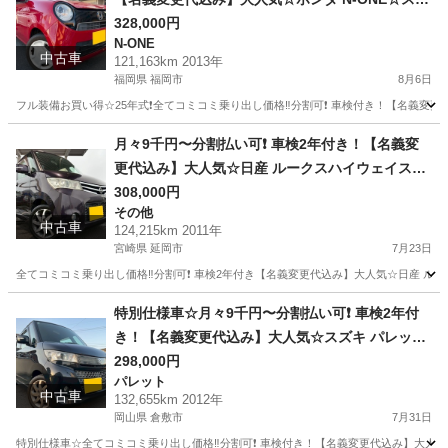
アリングスイッチ付き☆Bluetooth対応ナビ付き
328,000円
N-ONE
☆走行中DVD見れます☆ETC付き☆便利なバック
中古車
121,163km 2013年
カメラ付き☆ドラレコ付き☆スマートキー☆フル
福岡県 福岡市
8月6日
オートエアコン☆そのまま乗って帰れます❗️
フル装備お買い得☆25年式❗️全てコミコミ乗り出し価格‼️分割可❗️ 車検付き！【名義変更代
福岡
福岡市
N-ONE
走行距離
月々9千円〜分割払い可❗️ 車検2年付き！【名義変
更代込み】大人気☆日産 ルークスハイウェイスタ
ー☆ナビ付き☆走行中DVD見れます☆スライドド
308,000円
その他
ア☆ドラレコ付き☆スマートキー☆フルオートエ
中古車
124,215km 2011年
アコン☆純正アルミ！そのまま乗って帰れます❗️
宮崎県 延岡市
7月23日
全てコミコミ乗り出し価格‼️分割可❗️ 車検2年付き【名義変更代込み】大人気☆日産 
宮崎
延岡市
その他
走行距離
特別仕様車☆月々9千円〜分割払い可❗️ 車検2年付
き！【名義変更代込み】大人気☆スズキ パレット
SW☆Bluetoothナビ付き☆走行中DVD見れます☆
298,000円
パレット
便利なバックカメラ付き☆ETC付き☆両側電動ス
中古車
132,655km 2012年
ライドドア☆ドラレコ☆スマートキー☆フルオー
岡山県 倉敷市
7月31日
トエアコン☆純正アルミ☆事故修復歴無し☆その
特別仕様車☆全てコミコミ乗り出し価格‼️分割可❗️ 車検付き！【名義変更代込み】大人気☆ス