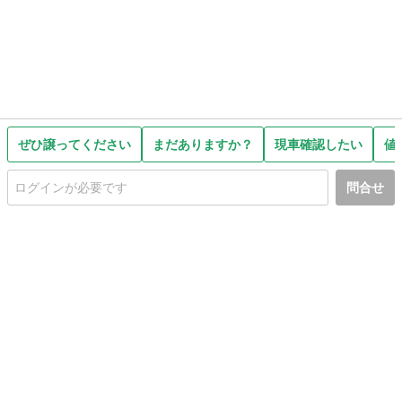
ぜひ譲ってください
まだありますか？
現車確認したい
値
問合せ
初めての方へ
利用規約
プライバシーポリシー
プライバシー・ステートメント
健全化に資する運用方針
お問い合わせ
運営会社
サイトマップ
ご利用ガイド
フリーワードで探す