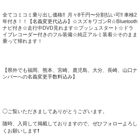
全てコミコミ乗り出し価格‼️  月々8千円〜分割払い可‼️ 車検2
年付き！！【名義変更代込み】☆スズキワゴンR☆Bluetooth
ナビ付き☆走行中DVD見れます☆プッシュスタート☆ドラ
イブレコーダー付きのフル装備☆純正アルミ装着☆そのまま
乗って帰れます！

【県外でも福岡、熊本、宮崎、鹿児島、大分、長崎、山口ナ
ンバーへの名義変更手数料込み】

◯ご覧いただきましてありがとうございます。

随時、入荷して掲載しておりますので、ぜひフォローよろし
くお願いします❗️
