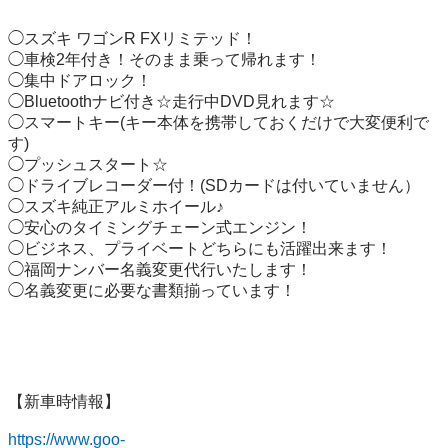
◯スズキ ワゴンR FXリミテッド！

◯車検2年付き！そのまま乗って帰れます！

◯集中ドアロック！

◯Bluetoothナビ付き☆走行中DVD見れます☆

◯スマートキー(キー本体を携帯しておくだけで大変便利で
す)

◯プッシュスタート☆

◯ドライブレコーダー付！(SDカードは付いていません）

◯スズキ純正アルミホイール♪

◯安心のタイミングチェーン式エンジン！

◯ビジネス、プライベートどちらにも活躍出来ます！

◯福岡ナンバー名義変更代行いたします！

◯名義変更に必要な書類揃っています！

【新車時情報】

https://www.goo-