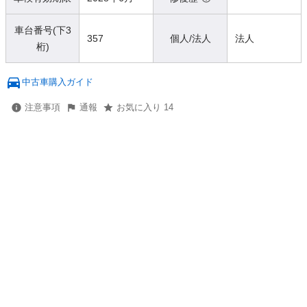
車台番号(下3
357
個人/法人
法人
桁)
中古車購入ガイド
注意事項
通報
お気に入り 14