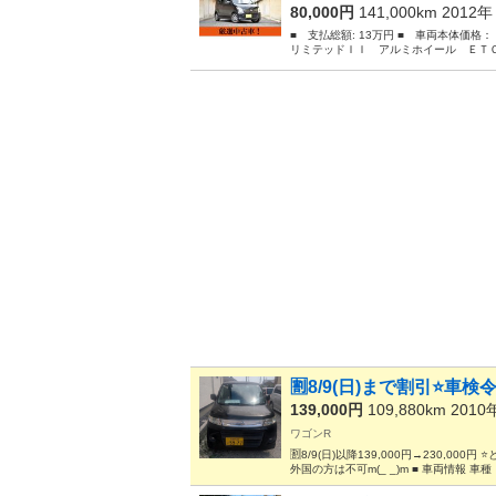
80,000円
141,000km 2012
■ 支払総額: 13万円 ■ 車両本体価格
リミテッドＩＩ アルミホイール ＥＴＣ付 ■
🈹8/9(日)まで割引⭐️車
139,000円
109,880km 201
ワゴンR
🈹8/9(日)以降139,000円→230,
外国の方は不可m(_ _)m ■ 車両情報 車種