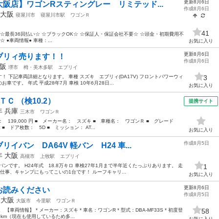
更新8月6日
阪店】ワゴンRスティングレー リミテッド...
作成8月6日
大阪
寝屋川市
寝屋川市駅
ワゴンＲ
41
☆最長36回払い☆ ☆ブラックOK☆ ☆保証人・保証会社不要☆ ☆頭金・初期費用不
●車両情報● 車種：...
お気に入り
更新8月6日
ブリィ売ります！！
作成8月6日
阪
堺市
栂・美木多駅
エブリイ
 下記車両詳細となります。 車種 スズキ エブリィ(DA17V) フロントパワーウィ
3
す。 年式 平成28年7月 車検 10年6月28日...
お気に入り
Ｃ （検10.2）
提携サイト
9年
兵庫
三木市
ワゴンＲ
格： 139,000 円 ■ メーカー名： スズキ ■ 車種名： ワゴンＲ ■ グレード
■ ドア枚数： 5D ■ ミッション： AT...
お気に入り
作成8月5日
バン DA64V 軽バン H24 車...
2年
大阪
高槻市
上牧駅
エブリイ
ンです。 H24年式 18.8万キロ 車検27年1月まで半年近くたっぷりあります。 走
1
仕事、キャンプにもってこいの1台です！ ルーフキャリ...
お気に入り
更新8月6日
お読みください
作成8月5日
年
大阪
大阪市
今里駅
ワゴンＲ
車両情報】 * メーカー：スズキ * 車名：ワゴンR * 型式：DBA-MF33S * 初度登
58
00km（現在も使用しているため多...
お気に入り