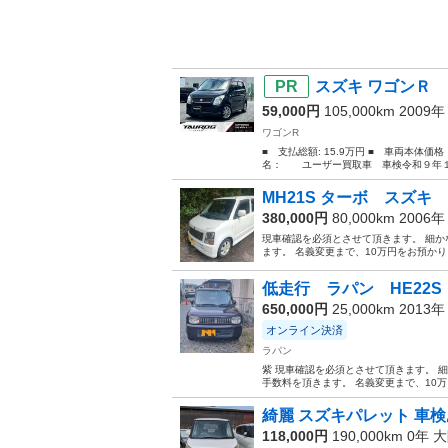
スズキ ワゴンＲ 
59,000円
105,000km 2009
ワゴンR
■ 支払総額: 15.9万円 ■ 車両本体価
名： ユーザー買取車 車検令和９年１１
MH21S ターボ スズキ
380,000円
80,000km 2006
現車確認を必須とさせて頂きます。 細か
ます。 名義変更まで、10万円をお預かり
低走行 ラパン HE22S
650,000円
25,000km 2013
オンライン決済
ラパン
紫 現車確認を必須とさせて頂きます。 
手数料を頂きます。 名義変更まで、10万
綺麗 スズキパレット 車検
118,000円
190,000km 0年
大