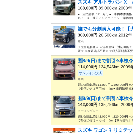
スズキ アルトラパン Ｘ 
108,000円
89,000km 2003
■ 支払総額: 12.8万円 ■ 車両本体価
名： Ｘ 純正アルミホイール 電動格納ミラ
誰でも分割購入可能！【大
360,000円
26,500km 2012
車両
☆完全無審査☆ ☆近畿全域・対応可能☆ 
要☆ ☆在籍確認不要☆ ☆収入証明書不要☆ 
🈹8/9(日)まで割引⭐️車
114,000円
124,546km 200
オンライン決済
車両
🈹8/9(日)以降114,000円→190,
で外国の方は不可m(_ _)m ■ 車両情報 
🈹8/9(日)まで割引⭐️車
142,000円
135,796km 200
スティングレー
🈹8/9(日)以降142,000円→220,
で外国の方は不可m(_ _)m 【車両情報】 
スズキ ワゴンＲ リミテッ