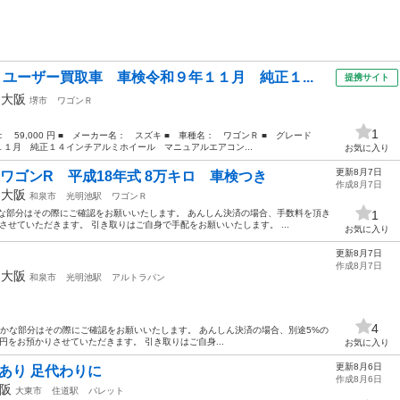
ユーザー買取車 車検令和９年１１月 純正１...
提携サイト
年
大阪
堺市
ワゴンＲ
1
格： 59,000 円 ■ メーカー名： スズキ ■ 車種名： ワゴンＲ ■ グレード
月 純正１４インチアルミホイール マニュアルエアコン...
お気に入り
更新8月7日
 ワゴンR 平成18年式 8万キロ 車検つき
作成8月7日
年
大阪
和泉市
光明池駅
ワゴンＲ
な部分はその際にご確認をお願いいたします。 あんしん決済の場合、手数料を頂き
1
させていただきます。 引き取りはご自身で手配をお願いいたします。 ...
お気に入り
更新8月7日
作成8月7日
年
大阪
和泉市
光明池駅
アルトラパン
4
細かな部分はその際にご確認をお願いいたします。 あんしん決済の場合、別途5%の
円をお預かりさせていただきます。 引き取りはご自身...
お気に入り
更新8月6日
あり 足代わりに
作成8月6日
阪
大東市
住道駅
パレット