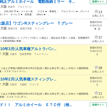
純正アルミホイール 電動格納ミラー キ...
提携サイト
年
大阪
和泉市
アルトラパン
格： 108,000 円 ■ メーカー名： スズキ ■ 車種名： アルトラパン ■ グレード
13
ー キーレス ■ 排気量： 660cc ■ ...
お気に入り
更新8月6日
阪店】ワゴンRスティングレー T グレー
作成8月6日
年
大阪
寝屋川市
寝屋川市駅
ワゴンＲ
37
☆最長36回払い☆ ☆ブラックOK☆ ☆保証人・保証会社不要☆ ☆頭金・初期費用不
●車両情報● 車種：...
お気に入り
更新8月6日
検令10年3月/人気車種アルトラパン...
作成8月6日
9年
大阪
大阪市
箕面萱野駅
アルトラパン
38
000円 ⭐️とりあえず車検の期間(令和10年3月迄)安く乗れる車を早く欲しい方向け ※書類関係
車種：スズキ アルトラパン...
お気に入り
更新8月6日
検令10年2月/人気車種スティングレ...
作成8月6日
9年
大阪
大阪市
大阪駅
ワゴンＲ
11
000円 ⭐️とりあえず車検の期間(令和10年2月迄)安く乗れる車を早く欲しい方向け ※書類関係
車種：スズキ ワゴンR ス...
お気に入り
ドＩＩ アルミホイール ＥＴＣ付 （検...
提携サイト