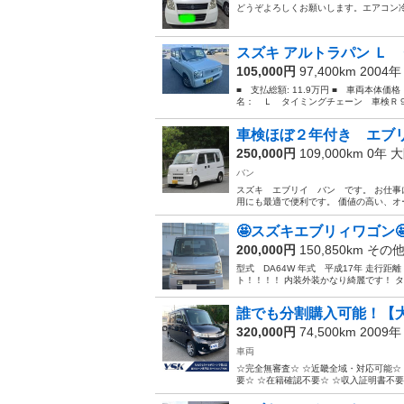
どうぞよろしくお願いします。エアコン
スズキ アルトラパン Ｌ 
105,000円
97,400km 2004
■ 支払総額: 11.9万円 ■ 車両本体価
名： Ｌ タイミングチェーン 車検Ｒ９
車検ほぼ２年付き エブリイ
250,000円
109,000km 0年
大
バン
スズキ エブリイ バン です。 お仕事
用にも最適で便利です。 価値の高い、オ
🤩スズキエブリィワゴン
200,000円
150,850km その
型式 DA64W 年式 平成17年 走行距
ト！！！！ 内装外装かなり綺麗です！ タ
誰でも分割購入可能！【大
320,000円
74,500km 2009
車両
☆完全無審査☆ ☆近畿全域・対応可能☆ 
要☆ ☆在籍確認不要☆ ☆収入証明書不要☆ 