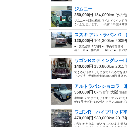
ジムニー
250,000円
184,000km その
ジムニー 特別仕様車 ワイルドウインド
きればと思います。 ・平成14年登録 車検令
スズキ アルトラパン Ｇ 
120,000円
101,300km 200
■ 支払総額: 15万円 ■ 車両本体価格：
名： Ｇ ■ 排気量： 660cc ■ ドア枚
ワゴンRスティングレー‼️
140,000円
130,800km 2011
できるだけ早くとりにきてくれる方を優先さ
ィング済！予備検査別途30000円 社外
アルトラパンショコラ 車
350,000円
0km 0年
大阪
羽曳
車検R10/7月まであります！ ナンバー
6年3月 ナビ付.ETC付き ドラレコはオ
ワゴンR ハイブリッド平成
470,000円
980,000km 201
ご覧いただきありがとうございます 個人