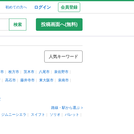
ログイン
会員登録
初めての方へ
投稿画面へ(無料)
検索
人気キーワード
口市
枚方市
茨木市
八尾市
泉佐野市
市
高石市
藤井寺市
東大阪市
泉南市
駅
路線・駅から選ぶ
ジムニーシエラ
スイフト
ソリオ
パレット