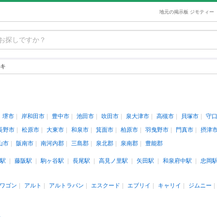
地元の掲示板 ジモティー
キ
堺市
岸和田市
豊中市
池田市
吹田市
泉大津市
高槻市
貝塚市
守
長野市
松原市
大東市
和泉市
箕面市
柏原市
羽曳野市
門真市
摂津
山市
阪南市
南河内郡
三島郡
泉北郡
泉南郡
豊能郡
駅
藤阪駅
駒ヶ谷駅
長尾駅
高見ノ里駅
矢田駅
和泉府中駅
忠岡
ワゴン
アルト
アルトラパン
エスクード
エブリイ
キャリイ
ジムニー
人