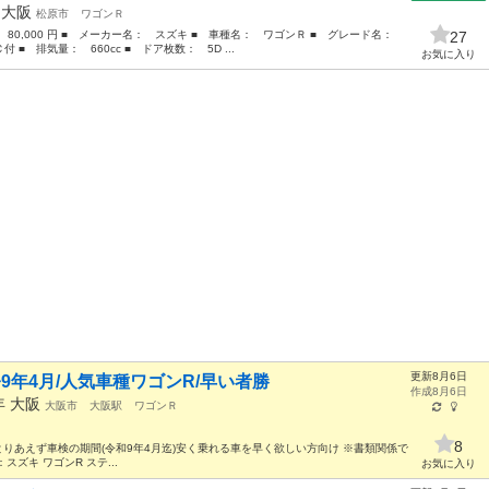
年
大阪
松原市
ワゴンＲ
： 80,000 円 ■ メーカー名： スズキ ■ 車種名： ワゴンＲ ■ グレード名：
27
 排気量： 660cc ■ ドア枚数： 5D ...
お気に入り
更新8月6日
検令9年4月/人気車種ワゴンR/早い者勝
作成8月6日
0年
大阪
大阪市
大阪駅
ワゴンＲ
8
000円 ⭐️とりあえず車検の期間(令和9年4月迄)安く乗れる車を早く欲しい方向け ※書類関係で
：スズキ ワゴンR ステ...
お気に入り