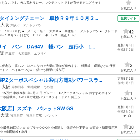
冷えないです。ガス又わリレー、マクテネットですが直せる方にどうぞ！
お気に入り
タイミングチェーン 車検Ｒ９年１０月２...
提携サイト
年
大阪
大阪市
アルトラパン
格： 105,000 円 ■ メーカー名： スズキ ■ 車種名： アルトラパン ■ グレード
42
年１０月２０日まで ＥＴＣ キーレス 純正１３イ...
お気に入り
更新8月6日
 バン DA64V 軽バン 走行小 1...
作成8月6日
阪
門真市
大和田駅
エブリイ
2
に便利な、軽バン 箱バンなので大量の荷物が積めます。 軽配達、運搬などの仕事
ートマ ハイルーフなので誰でも簡単に操作可...
お気に入り
更新8月7日
PZターボスペシャル🤩両方電動パワースラ...
作成8月6日
他
大阪
岸和田市
蛸地蔵駅
その他
離 15万代 車検令和8年9月20日 グレード PZターボスペシャル おすすめポイン
1
ーボ搭載車、4WD 両方電動パワースライドドア！ 純正シ...
お気に入り
更新8月6日
阪店】スズキ パレットSW GS
作成8月6日
年
大阪
寝屋川市
寝屋川市駅
パレット
38
☆最長36回払い☆ ☆ブラックOK☆ ☆保証人・保証会社不要☆ ☆頭金・初期費用不
●車両情報● 車種：...
お気に入り