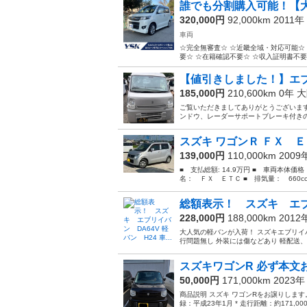
誰でも分割購入可能！【大
320,000円
92,000km 2011年
車両
☆完全無審査☆ ☆近畿全域・対応可能☆ 
要☆ ☆在籍確認不要☆ ☆収入証明書不要☆ 
【値引きしました！】エ
185,000円
210,600km 0年
大
ご覧いただきましてありがとうございます！
ンドウ、レーダーサポートブレーキ付きのお車で
スズキ ワゴンＲ ＦＸ ＥＴ
139,000円
110,000km 200
■ 支払総額: 14.9万円 ■ 車両本体価
名： ＦＸ ＥＴＣ ■ 排気量： 660cc 
総額表示！ スズキ エブリイ
228,000円
188,000km 201
大人気の軽バンが入荷！ スズキエブリイバ
行問題無し 外装には傷などあり 軽配送、
スズキワゴンR 必ず本文
50,000円
171,000km 2023
商品説明 スズキ ワゴンRをお譲りします。 【
録：平成23年1月 * 走行距離：約171,0