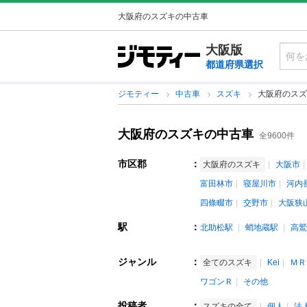
大阪府のスズキの中古車
大阪版
都道府県選択
ジモティー
中古車
スズキ
大阪府のスズ
大阪府のスズキの中古車
全9600件
市区郡
：
大阪府のスズキ
大阪市
富田林市
寝屋川市
河内
四條畷市
交野市
大阪狭
駅
：
北助松駅
蛸地蔵駅
高鷲
ジャンル
：
全てのスズキ
Kei
ＭＲ
ワゴンＲ
その他
投稿者
：
スズキの全て
個人
法