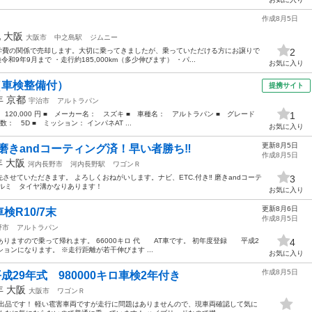
作成8月5日
他
大阪
大阪市
中之島駅
ジムニー
 学費の関係で売却します。大切に乗ってきましたが、乗っていただける方にお譲りで
2
和9年9月まで ・走行約185,000km（多少伸びます） ・パ...
お気に入り
（車検整備付）
提携サイト
9年
京都
宇治市
アルトラパン
 120,000 円 ■ メーカー名： スズキ ■ 車種名： アルトラパン ■ グレード
1
数： 5D ■ ミッション： インパネAT ...
お気に入り
更新8月5日
磨きandコーティング済！早い者勝ち‼️
作成8月5日
年
大阪
河内長野市
河内長野駅
ワゴンＲ
せていただきます。 よろしくおねがいします。ナビ、ETC.付き‼️ 磨きandコーテ
3
アルミ タイヤ溝かなりあります！
お気に入り
更新8月6日
検R10/7末
作成8月5日
野市
アルトラパン
もありますので乗って帰れます。 66000キロ 代 AT車です。 初年度登録 平成2
4
プションになります。 ※走行距離が若干伸びます ...
お気に入り
作成8月5日
29年式 980000キロ車検2年付き
7年
大阪
大阪市
ワゴンＲ
出品です！ 軽い雹害車両ですが走行に問題はありませんので、現車両確認して気に