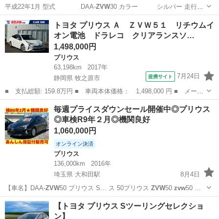
平成22年1月 型式 DAA-
ZVW
30 カラー シルバー 走行
距…
沖縄
那覇市
小禄駅
プリウス
トヨタ プリウス Ａ ＺＶＷ５１ リチウムイ
オン電池 ドラレコ クリアランスソ…
1,498,000円
プリウス
63,198km
2017年
7月24日
提携サイト
静岡県 牧之原市
■ 支払総額: 159.8万円 ■ 車両本体価格： 1,498,000 円 ■ メーカ
ー名： トヨタ ■ 車種名： プリウス ■ グレード名： Ａ ＺＶ
静岡
牧之原市
プリウス
毎週プライスダウンセール開催中◎プリウス
Ｗ５１ リチウムイオン電池 ドラレコ クリアランスソナー レー
◎車検R9年２月◎機関良好
ンアシス...
1,060,000円
オンライン決済
プリウス
136,000km
2016年
埼玉県 大和田駅
8月4日
【車名】DAA-
ZVW
50 プリウス S… ス 50プリウス
ZVW
50
zvw
50 …
埼玉
さいたま市
大和田駅
プリウス
ZVW
【トヨタ プリウス Sツーリングセレクショ
ン】