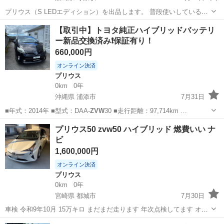
プリウス（S LEDエディション）を出品します。 普段使いしているた
め、現在の走行距離は約145,000kmですが、今後少しずつ伸びます。
広島
東広島市
寺家駅
プリウス
ZVW
【取引中】トヨタ純正ハイブリッドバッテリ
【主な内容】 ・修復歴なし ・車検：令和10年2月まで有効 ・ドライ
ー新品交換済み❗️保証有り！
ブ...
660,000円
オンライン決済
プリウス
0km
0年
沖縄県 浦添市
7月31日
■年式：2014年 ■型式：DAA-
ZVW
30 ■走行距離：97,714km …
沖縄
浦添市
プリウス
プリウス50 zvw50 ハイブリッド 燃費いい ナ
ビ
1,600,000円
オンライン決済
プリウス
0km
0年
宮崎県 都城市
7月30日
車検 令和9年10月 15万キロ まだまだ走ります 年次点検してます オイ
ル交換も定期的にしてます 修復歴なし リッター30超えます
宮崎
都城市
プリウス