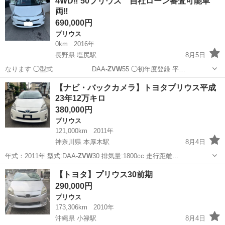
4WD‼️ 50プリウス 自社ローン審査可能車
Ｓホイール／モデリスタ／ガーニッシュ／ＴＲＤエアロ／デイライト
両‼️
／バック...
690,000円
プリウス
0km
2016年
長野県 塩尻駅
8月5日
なります ◯型式 DAA-
ZVW
55 ◯初年度登録 平…
長野
塩尻市
塩尻駅
プリウス
車両
【ナビ・バックカメラ】トヨタプリウス平成
23年12万キロ
380,000円
プリウス
121,000km
2011年
神奈川県 本厚木駅
8月4日
年式：2011年 型式:DAA-
ZVW
30 排気量:1800cc 走行距離…
神奈川
厚木市
本厚木駅
プリウス
トヨタプリウス
【トヨタ】プリウス30前期
290,000円
プリウス
173,306km
2010年
沖縄県 小禄駅
8月4日