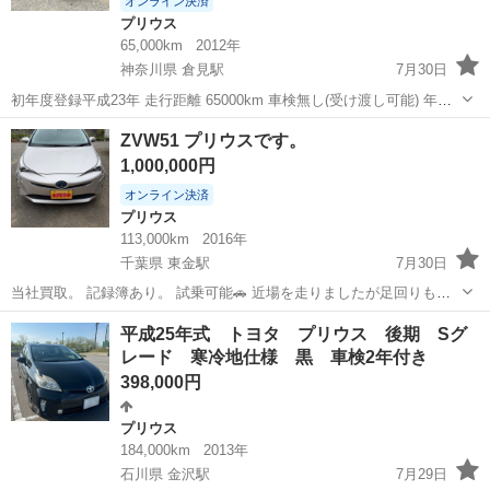
オンライン決済
プリウス
65,000km
2012年
神奈川県 倉見駅
7月30日
初年度登録平成23年 走行距離 65000km 車検無し(受け渡し可能) 年式
相応の小傷などはあります。 室内も綺麗です。 不明な点は質問くださ
神奈川
高座郡
倉見駅
プリウス
ZVW51 プリウスです。
い。
1,000,000円
オンライン決済
プリウス
113,000km
2016年
千葉県 東金駅
7月30日
当社買取。 記録簿あり。 試乗可能🚗 近場を走りましたが足回りもし
っかりしていて不具合特に無しだと思います。 ナビ、バックカメラ、
千葉
東金市
東金駅
プリウス
平成25年式 トヨタ プリウス 後期 Sグ
ETC、ドラレコ クルコン、コーナーセンサー、コーティング済み スタ
レード 寒冷地仕様 黒 車検2年付き
ッドレスタイヤ付きホイール...
398,000円
プリウス
184,000km
2013年
石川県 金沢駅
7月29日