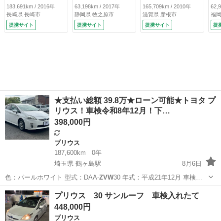
アロ／デイライト／
ンスソナー レーン
ビ フルセグＴＶ
０
183,691km / 2016年
63,198km / 2017年
165,709km / 2010年
62,
バックカメラ／衝突
アシスト オートク
バックカメラ Ｂｌ
ィ
長崎県 長崎市
静岡県 牧之原市
滋賀県 彦根市
福岡
被害軽減ブレーキ／
ルコン 衝突被害軽
ｕｅｔｏｏｔｈ Ｅ
レ
提携サイト
提携サイト
提携サイト
提
車線逸脱警報／ＢＳ
減システム ナビ
ＴＣ ミラー型前後
革
Ｍ／レーダークルー
ＴＶ オートハイビ
ドラレコ スマート
９
ズ／ＥＴＣ／ＺＶＷ
ーム ＬＥＤヘッド
キー プッシュスタ
ド
５１リチウムイオン
ランプ ディーラー
ート 純正１７イン
ー
バッテリー （検
整備記録簿有り
チアルミ オールシ
ｔ
9.10）
（検8.9）
ーズンタイヤ 寒冷
（検
地仕様車 （車検整
備付）
★支払い総額 39.8万★ローン可能★トヨタ プ
リウス！車検令和8年12月！下…
398,000円
プリウス
187,600km
0年
埼玉県 鶴ヶ島駅
8月6日
色：パールホワイト 型式：DAA-
ZVW
30 年式：平成21年12月 車検…
埼玉
川越市
鶴ヶ島駅
プリウス
車両
プリウス 30 サンルーフ 車検入れたて
448,000円
プリウス