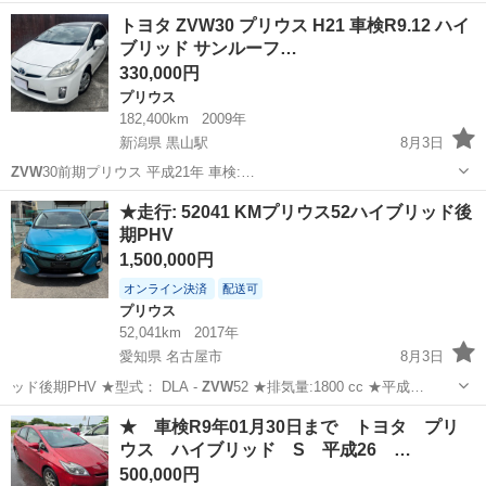
名： トヨタ ■ 車種名： プリウス ■ グレード名： Ｓツーリン
滋賀
彦根市
プリウス
トヨタ ZVW30 プリウス H21 車検R9.12 ハイ
グセレクション クルーズコントロール 純正ナビ フルセグＴＶ
ブリッド サンルーフ…
バックカメラ Ｂ...
330,000円
プリウス
182,400km
2009年
新潟県 黒山駅
8月3日
ZVW
30前期プリウス 平成21年 車検:…
新潟
新潟市
黒山駅
プリウス
ZVW
★走行: 52041 KMプリウス52ハイブリッド後
期PHV
1,500,000円
オンライン決済
配送可
プリウス
52,041km
2017年
愛知県 名古屋市
8月3日
ッド後期PHV ★型式： DLA -
ZVW
52 ★排気量:1800 cc ★平成…
愛知
名古屋市
プリウス
PHV
★ 車検R9年01月30日まで トヨタ プリ
ウス ハイブリッド S 平成26 …
500,000円