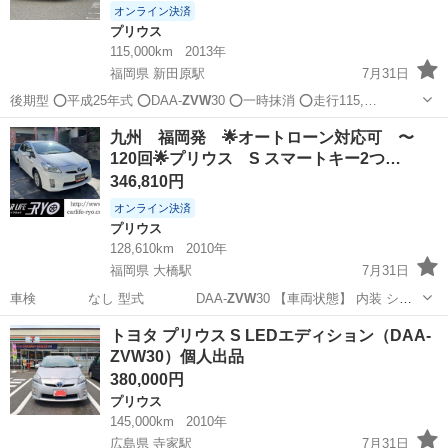
オンライン決済
プリウス
115,000km
2013年
福岡県 新田原駅
7月31日
後期型 ⭕️平成25年式 ⭕️DAA-
ZVW
30 ⭕️一時抹消 ⭕️走行115,…
福岡
行橋市
新田原駅
プリウス
九州 福岡発 🌟オートローン対応可 〜
120回🌟プリウス S スマートキー2つ…
346,810円
オンライン決済
プリウス
128,610km
2010年
福岡県 大橋駅
7月31日
車検 なし 型式 DAA-
ZVW
30 【車両状態】 内装 シー
トスレな…
福岡
福岡市
大橋駅
プリウス
車両
トヨタ プリウス S LEDエディション（DAA-
ZVW30）個人出品
380,000円
プリウス
145,000km
2010年
広島県 寺家駅
7月31日