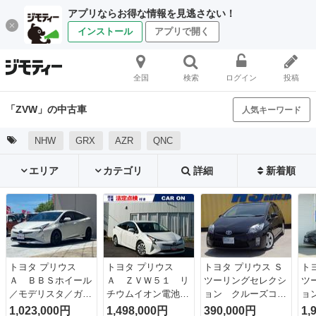
アプリならお得な情報を見逃さない！
インストール
アプリで開く
全国
検索
ログイン
投稿
「ZVW」の中古車
人気キーワード
NHW
GRX
AZR
QNC
エリア
カテゴリ
詳細
新着順
トヨタ プリウス
トヨタ プリウス
トヨタ プリウス Ｓ
ト
Ａ ＢＢＳホイール
Ａ ＺＶＷ５１ リ
ツーリングセレクシ
ツ
／モデリスタ／ガー
チウムイオン電池
ョン クルーズコン
ョ
ニッシュ／ＴＲＤエ
ドラレコ クリアラ
トロール 純正ナ
ラ
1,023,000円
1,498,000円
390,000円
1,