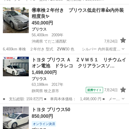
神奈川
相模原市
原当麻駅
プリウス
車両
🉐車検２年付き プリウス低走行車👍内外装
程度良✨
450,000円
プリウス
56,400km
2009年
沖縄県 てだこ浦西駅
7月24日
6,400km 車検 ２年付き 型式
ZVW
30 色 シルバー 内外装程度良
✨ …
沖縄
うるま市
てだこ浦西駅
プリウス
車両
トヨタ プリウス Ａ ＺＶＷ５１ リチウムイ
オン電池 ドラレコ クリアランスソ…
1,498,000円
プリウス
63,198km
2017年
7月24日
提携サイト
静岡県 牧之原市
■ 支払総額: 159.8万円 ■ 車両本体価格： 1,498,000 円 ■ メーカ
ー名： トヨタ ■ 車種名： プリウス ■ グレード名： Ａ ＺＶ
静岡
牧之原市
プリウス
トヨタ プリウス50
Ｗ５１ リチウムイオン電池 ドラレコ クリアランスソナー レー
850,000円
ンアシス...
オンライン決済