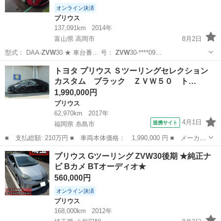
オンライン決済
プリウス
137,091km
2014年
富山県 高岡市
8月2日
型式： DAA-
ZVW
30 ★ 車台番… 号：
ZVW
30-****09…
富山
高岡市
プリウス
トヨタ プリウス Ｓツーリングセレクション
カスタム ブラック ＺＶＷ５０ ト…
1,990,000円
プリウス
62,970km
2017年
4月1日
提携サイト
福岡県 糸島市
■ 支払総額: 210万円 ■ 車両本体価格： 1,990,000 円 ■ メーカー
名： トヨタ ■ 車種名： プリウス ■ グレード名： Ｓツーリン
福岡
糸島市
プリウス
プリウス Gツーリング ZVW30後期 ★純正ナ
グセレクション カスタム ブラック ＺＶＷ５０ トヨタセーフテ
ビ Bカメ BTオーディオ★
ィセンス ...
560,000円
オンライン決済
プリウス
168,000km
2012年