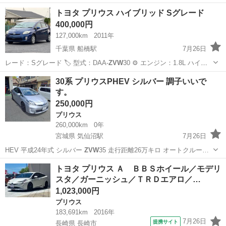
ン…
沖縄
国頭郡
プリウス
トヨタ プリウス ハイブリッド Sグレード
400,000円
127,000km
2011年
千葉県 船橋駅
7月26日
レード：Sグレード 🏷 型式：DAA-
ZVW
30 ⚙️ エンジン：1.8L ハイ
ブ…
千葉
船橋市
船橋駅
トヨタ
30系 プリウスPHEV シルバー 調子いいで
す。
250,000円
プリウス
260,000km
0年
宮城県 気仙沼駅
7月26日
HEV 平成24年式 シルバー
ZVW
35 走行距離26万キロ オートクルー…
宮城
気仙沼市
気仙沼駅
プリウス
PHEV
トヨタ プリウス Ａ ＢＢＳホイール／モデリ
スタ／ガーニッシュ／ＴＲＤエアロ／…
1,023,000円
プリウス
183,691km
2016年
7月26日
提携サイト
長崎県 長崎市