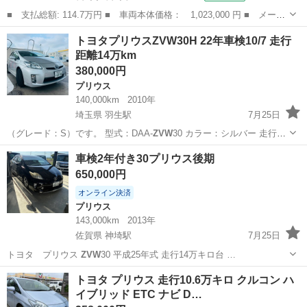
■ 支払総額: 114.7万円 ■ 車両本体価格： 1,023,000 円 ■ メーカ
ー名： トヨタ ■ 車種名： プリウス ■ グレード名： Ａ ＢＢ
長崎
長崎市
プリウス
トヨタプリウスZVW30H 22年車検10/7 走行
Ｓホイール／モデリスタ／ガーニッシュ／ＴＲＤエアロ／デイライト
距離14万km
／バック...
380,000円
プリウス
140,000km
2010年
埼玉県 羽生駅
7月25日
（グレード：S）です。 型式：DAA-
ZVW
30 カラー：シルバー 走行距
離：14…
埼玉
羽生市
羽生駅
プリウス
車検2年付き30プリウス後期
650,000円
オンライン決済
プリウス
143,000km
2013年
佐賀県 神埼駅
7月25日
トヨタ プリウス
ZVW
30 平成25年式 走行14万キロ台 …
佐賀
神埼市
神埼駅
プリウス
デジタルインナーミラー
トヨタ プリウス 走行10.6万キロ クルコン ハ
イブリッド ETC ナビ D…