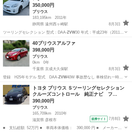
350,000円
プリウス
183,195km
2011年
静岡県 遠州西ヶ崎駅
8月3日
ツーリングセレクション 型式：DAA-
ZVW
30 年式：平成23年（2011
年） …
静岡
浜松市
遠州西ヶ崎駅
プリウス
40プリウスアルファ
398,000円
プリウス
0km
0年
千葉県 京成大久保駅
8月3日
登録 H25年モデル 型式 DAA-
ZVW
40W 事故歴なし 車検切れ一時
抹…
千葉
習志野市
京成大久保駅
プリウス
トヨタ プリウス Ｓツーリングセレクション
クルーズコントロール 純正ナビ フ…
プリウスアルファ
390,000円
プリウス
165,709km
2010年
7月8日
提携サイト
滋賀県 彦根市
■ 支払総額: 52万円 ■ 車両本体価格： 390,000 円 ■ メーカー