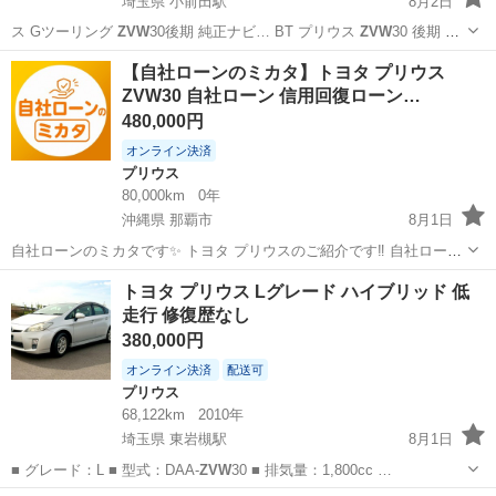
埼玉県 小前田駅
8月2日
ス Gツーリング
ZVW
30後期 純正ナビ… BT プリウス
ZVW
30 後期 最
上級…
埼玉
深谷市
小前田駅
プリウス
ZVW
【自社ローンのミカタ】トヨタ プリウス
ZVW30 自社ローン 信用回復ローン…
480,000円
オンライン決済
プリウス
80,000km
0年
沖縄県 那覇市
8月1日
自社ローンのミカタです✨ トヨタ プリウスのご紹介です‼️ 自社ローン
のミカタは、信用情報や勤務状況に不安がある方でも、 今の収入と生
沖縄
那覇市
プリウス
ローン
トヨタ プリウス Lグレード ハイブリッド 低
活に合わせて車の購入を相談できるサービスです✅ 下記サイトからお
走行 修復歴なし
問い合わせお待ちしてお...
380,000円
オンライン決済
配送可
プリウス
68,122km
2010年
埼玉県 東岩槻駅
8月1日
■ グレード：L ■ 型式：DAA-
ZVW
30 ■ 排気量：1,800cc …