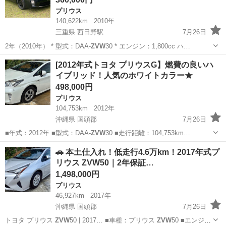
プリウス
140,622km
2010年
三重県 西日野駅
7月26日
2年（2010年） * 型式：DAA-
ZVW
30 * エンジン：1,800cc ハ…
三重
四日市市
西日野駅
プリウス
[2012年式トヨタ プリウスG】燃費の良いハ
イブリッド！人気のホワイトカラー★
498,000円
プリウス
104,753km
2012年
沖縄県 国頭郡
7月26日
■年式：2012年 ■型式：DAA-
ZVW
30 ■走行距離：104,753km…
沖縄
国頭郡
プリウス
車両
🚗 本土仕入れ！低走行4.6万km！2017年式プ
リウス ZVW50｜2年保証…
1,498,000円
プリウス
46,927km
2017年
沖縄県 国頭郡
7月26日
トヨタ プリウス
ZVW
50 | 2017… ■車種：プリウス
ZVW
50 ■エンジ