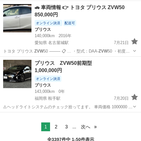
キロ 不具合は、なし。 比較てに綺麗ですが、年式相応の傷等はありま
千葉
千葉市
誉田駅
プリウス
🚗 車両情報 👉 トヨタ プリウス ZVW50
す。 すぐに乗れます。 名義変更完了までの預かり金頂戴させて頂きま
850,000円
す。
オンライン決済
配送可
プリウス
140,000km
2016年
愛知県 名古屋城駅
7月21日
トヨタ プリウス
ZVW
50 ⸻ 📋 … ・型式：DAA-
ZVW
50 ・初度登
録：…
愛知
名古屋市
名古屋城駅
プリウス
車両
プリウス ZVW50前期型
1,000,000円
オンライン決済
プリウス
143,000km
0年
福岡県 鞍手駅
7月20日
⚠️ヘッドライトシステムのチェック拾ってます。 車両価格 1000000 ★
走行距離 143000k ★車検残 R8 11 ★年式 ★外装 右Rドア凹有 写真追
福岡
鞍手郡
鞍手駅
プリウス
前期
加 左サイドスカート前方に欠け傷あり。 ★内装極美 ★トラブル防...
1
2
3
...
次へ
全3397件中 1-50件表示