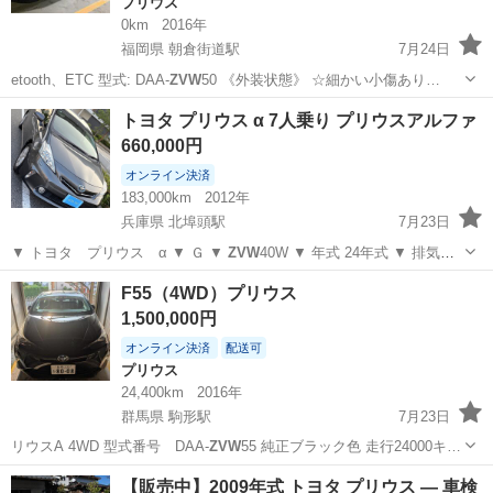
プリウス
0km
2016年
福岡県 朝倉街道駅
7月24日
etooth、ETC 型式: DAA-
ZVW
50 《外装状態》 ☆細かい小傷あり…
福岡
筑紫野市
朝倉街道駅
プリウス
トヨタ プリウス α 7人乗り プリウスアルファ
660,000円
オンライン決済
183,000km
2012年
兵庫県 北埠頭駅
7月23日
▼ トヨタ プリウス α ▼ Ｇ ▼
ZVW
40W ▼ 年式 24年式 ▼ 排気
量…
兵庫
神戸市
北埠頭駅
その他
F55（4WD）プリウス
1,500,000円
オンライン決済
配送可
プリウス
24,400km
2016年
群馬県 駒形駅
7月23日
リウスA 4WD 型式番号 DAA-
ZVW
55 純正ブラック色 走行24000キ…
群馬
前橋市
駒形駅
プリウス
【販売中】2009年式 トヨタ プリウス — 車検