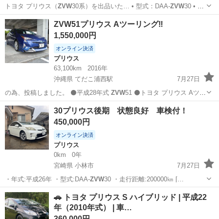
トヨタ プリウス（
ZVW
30系）を出品いた… • 型式：DAA-
ZVW
30 • グ
レード…
石川
金沢市
金沢駅
プリウス
車両
ZVW51プリウス Aツーリング‼️
1,550,000円
オンライン決済
プリウス
63,100km
2016年
沖縄県 てだこ浦西駅
7月27日
の為、投稿しました。 ⚫平成28年式
ZVW
51 ⚫トヨタ プリウス Aツー
リング…
沖縄
沖縄市
てだこ浦西駅
プリウス
30プリウス後期 状態良好 車検付！
450,000円
オンライン決済
プリウス
0km
0年
宮崎県 小林市
7月27日
・年式:平成26年 ・型式:DAA-
ZVW
30 ・走行距離:200000㎞ […
宮崎
小林市
プリウス
🚗 トヨタ プリウス S ハイブリッド | 平成22
年（2010年式） | 車…
360,000円