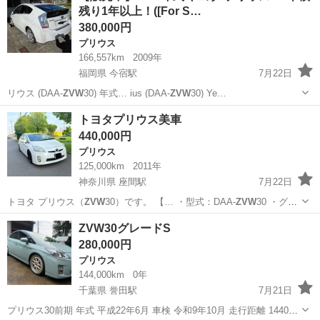
残り1年以上！([For S…
380,000円
プリウス
166,557km
2009年
福岡県 今宿駅
7月22日
リウス (DAA-
ZVW
30) 年式… ius (DAA-
ZVW
30) Ye…
福岡
福岡市
今宿駅
プリウス
ZVW
トヨタプリウス美車
440,000円
プリウス
125,000km
2011年
神奈川県 座間駅
7月22日
トヨタ プリウス（
ZVW
30）です。 【… ・型式：DAA-
ZVW
30 ・グレ
ード·…
神奈川
座間市
座間駅
プリウス
ZVW30グレードS
280,000円
プリウス
144,000km
0年
千葉県 誉田駅
7月21日
プリウス30前期 年式 平成22年6月 車検 令和9年10月 走行距離 144000