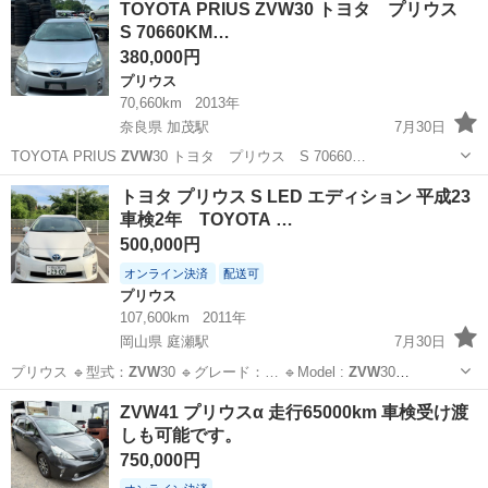
TOYOTA PRIUS ZVW30 トヨタ プリウス
S 70660KM…
380,000円
プリウス
70,660km
2013年
奈良県 加茂駅
7月30日
TOYOTA PRIUS
ZVW
30 トヨタ プリウス S 70660…
奈良
奈良市
加茂駅
プリウス
トヨタ プリウス S LED エディション 平成23
車検2年 TOYOTA …
500,000円
オンライン決済
配送可
プリウス
107,600km
2011年
岡山県 庭瀬駅
7月30日
プリウス 🔹型式：
ZVW
30 🔹グレード：… 🔹Model :
ZVW
30
🔹Grade…
岡山
岡山市
庭瀬駅
プリウス
TOYOTA
ZVW41 プリウスα 走行65000km 車検受け渡
しも可能です。
750,000円