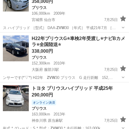
358,000円
プリウス
106,000km
2009年
宮城県 仙台市
7月25日
ス ハイブリッド ［型式］ DAA-
ZVW
30 ［年式］ 平成21年7月 ［…
宮城
仙台市
プリウス
ハイブリッド
H22年プリウスG⭐️車検2年受渡し⭐️ナビBカメ
ラ⭐️全国陸送⭐️
338,000円
プリウス
152,300km
2010年
大阪府 服部川駅
7月25日
ンサーです(*'▽'*) H22年
ZVW
30 プリウス G 走行距離 152,…
大阪
八尾市
服部川駅
プリウス
走行距離
トヨタ プリウスハイブリッド 平成25年
290,000円
オンライン決済
プリウス
163,000km
2013年
神奈川県 原当麻駅
7月25日
年式 * グレード：S * 型式：
ZVW
30 * 走行距離：163,000k…