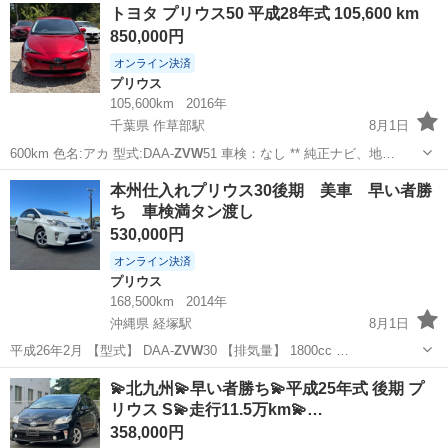
埼玉
さいたま市
東岩槻駅
プリウス
トヨタ プリウス50 平成28年式 105,600 km
850,000円
オンライン決済
プリウス
105,600km
2016年
千葉県 作草部駅
8月1日
600km 色名:アカ 型式:DAA-
ZVW
51 車検：なし ** 純正ナビ、地…
千葉
千葉市
作草部駅
プリウス
本州仕入れプリウス30後期 美車 早い者勝
ち 車検満タン渡し
530,000円
オンライン決済
プリウス
168,500km
2014年
沖縄県 経塚駅
8月1日
平成26年2月 【型式】 DAA-
ZVW
30 【排気量】 1800cc …
沖縄
浦添市
経塚駅
プリウス
車両
💫北九州💫早い者勝ち💫平成25年式 後期 プ
リウス S💫走行11.5万km💫…
358,000円