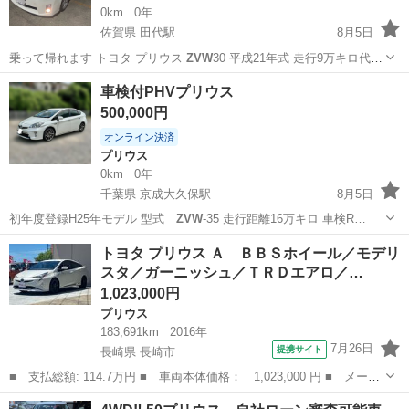
0km
0年
佐賀県 田代駅
8月5日
乗って帰れます トヨタ プリウス
ZVW
30 平成21年式 走行9万キロ代
使…
佐賀
鳥栖市
田代駅
プリウス
サンルーフ
車検付PHVプリウス
500,000円
オンライン決済
プリウス
0km
0年
千葉県 京成大久保駅
8月5日
初年度登録H25年モデル 型式
ZVW
-35 走行距離16万キロ 車検R…
千葉
習志野市
京成大久保駅
プリウス
PHV
トヨタ プリウス Ａ ＢＢＳホイール／モデリ
スタ／ガーニッシュ／ＴＲＤエアロ／…
1,023,000円
プリウス
183,691km
2016年
7月26日
提携サイト
長崎県 長崎市
■ 支払総額: 114.7万円 ■ 車両本体価格： 1,023,000 円 ■ メーカ
ー名： トヨタ ■ 車種名： プリウス ■ グレード名： Ａ ＢＢ
長崎
長崎市
プリウス