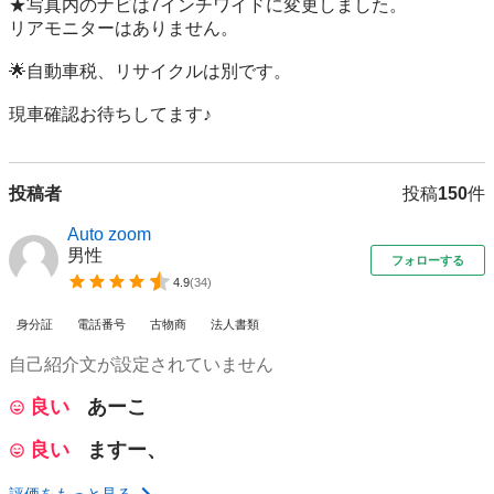
★写真内のナビは7インチワイドに変更しました。

リアモニターはありません。

🌟自動車税、リサイクルは別です。

現車確認お待ちしてます♪
投稿者
投稿
150
件
Auto zoom
男性
フォローする
4.9
(
34
)
身分証
電話番号
古物商
法人書類
自己紹介文が設定されていません
良い
あーこ
良い
ますー、