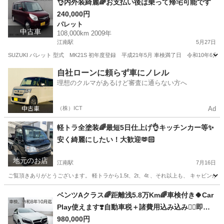
👌内外装綺麗🌈お支払い後は乗って帰宅可能です
240,000円
パレット
中古車
108,000km 2009年
江南駅
5月27日
SUZUKI パレット 型式 MK21S 初年度登録 平成21年5月 車検満了日 令和10年6
愛知
江南市
江南駅
パレット
スズキパレット
自社ローンに頼らず車にノレル
理想のクルマがあるけど審査に通らない方へ
（株）ICT
Ad
軽トラ全塗装🌈最短5日仕上げ👌キッチンカー等✨
安く綺麗にしたい！大歓迎🫶🏻
地元のお店
江南駅
7月16日
ご覧頂きありがとうございます。 軽トラから1.5t、2t、4t 、それ以上も、 キャビン
愛知
江南市
江南駅
その他
キッチンカー
ベンツAクラス🌈距離浅5.8万Km🌈車検付き🍀Car
Play使えます❣️自動車税＋諸費用込み込み✌🏻即日
乗って帰宅できます😊
980,000円