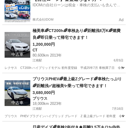
IDOMの自社ローンは税金・車検の支払いも含んでい
るので毎月の支払額は一定
株式会社IDOM
Ad
極美車🌈CT200h🌈車検あり🌈距離浅8万K🌈燃費
良🌈即日乗って帰宅できます！
1,200,000円
CT
中古車
80,600km 2013年
江南駅
6月5日
レクサス CT200h ハイブリッドモデル 初年度登録 平成25年7月 車検満了日 令和8年
愛知
江南市
江南駅
CT
プリウスPHEV🌈最上級Zグレード🌈車検たっぷり
🌈距離浅✅超極美✨乗って帰宅できます！
3,680,000円
プリウス
中古車
18,000km 2023年
江南駅
7月16日
プリウス PHEV プラグインハイブリッド グレード Z 最上級グレード 初年度 令和5年
愛知
江南市
江南駅
プリウス
グレード
日産デイズ🌈車検2年付き🍀距離3.5万キロ✨内外