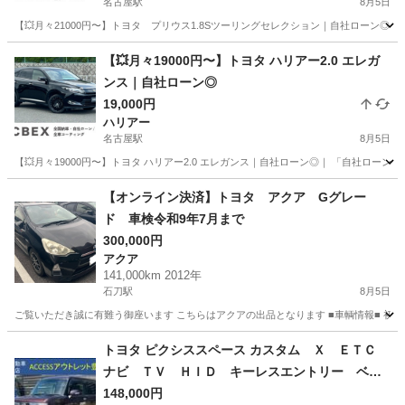
名古屋駅
8月5日
【💥月々21000円〜】トヨタ プリウス1.8Sツーリングセレクション｜自社ローン◎｜
愛知
名古屋市
名古屋駅
プリウス
【💥月々19000円〜】トヨタ ハリアー2.0 エレガ
ンス｜自社ローン◎
19,000円
ハリアー
名古屋駅
8月5日
【💥月々19000円〜】トヨタ ハリアー2.0 エレガンス｜自社ローン◎｜ 「自社ローン
愛知
名古屋市
名古屋駅
ハリアー
【オンライン決済】トヨタ アクア Gグレー
ド 車検令和9年7月まで
300,000円
アクア
141,000km 2012年
石刀駅
8月5日
ご覧いただき誠に有難う御座います こちらはアクアの出品となります ■車輌情報■
愛知
一宮市
石刀駅
アクア
ミッション
トヨタ ピクシススペース カスタム Ｘ ＥＴＣ
ナビ ＴＶ ＨＩＤ キーレスエントリー ベン
チシート ＣＶＴ 盗難防止システム ＡＢＳ
148,000円