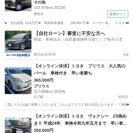
その他
衝突安全ボディ エアコン パワーステアリン
103,974km 2011年
グ パワーウィンドウ 運転席エアバッグ 助手
豊田市
提携サイト
席エアバッグ （車検整備付）
■ 支払総額: 19.8万円 ■ 車両本体価格： 148,000 円 ■ メーカー名： ト
愛知
豊田市
その他
【自社ローン】審査に不安な方へ
税金・車検込み（自賠責保険料を除く）で毎月の支払
額は一定の自社ローン🚗
株式会社IDOM
Ad
【オンライン決済】トヨタ プリウス 大人気の
パール 車検付き 早い者勝ち
365,000円
プリウス
117,000km 2010年
石刀駅
8月5日
ご覧いただき誠に有難うございます こちらはプリウス30の出品となります ！！車輌
愛知
一宮市
石刀駅
プリウス
【オンライン決済】トヨタ ヴォクシー ZS煌め
きⅡ 平成24年 車検令和九年五月まで 早い者勝
ち
350,000円