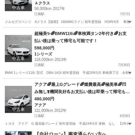
Ａクラス
中古車
58,000km 2017年
江南駅
7月7日
メルセデスベンツ Aクラス【後期】 180AMGライン 初年度登録 H29年8月 車検有効期限 令
愛知
江南市
江南駅
Ａクラス
Aクラス
超極美✨🌈BMW116i🌈車検満タン2年付き🌈お支
払い後は乗って帰宅も可能です！
598,000円
1シリーズ
中古車
118,000km 2013年
江南駅
7月30日
BMW 1シリーズ116i. 型式 DBA-1A16 初年度登録 平成25年5月 車検満了日 令和
愛知
江南市
江南駅
1シリーズ
チャンス
アクア🌈最上Gグレード🌈燃費最高🌈極美車🌈凹
み無し❣️機関良好💪お支払い後は即乗って帰宅も可
能です。
480,000円
アクア
中古車
111,000km 2012年
江南駅
6月8日
トヨタ アクア G 最高級グレード 初年度登録 平成24年5月 車検 なし 【2年付は
愛知
江南市
江南駅
アクア
走行距離
【自社ローン】審査通らない方へ