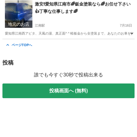
愛知
江南市
江南駅
その他
DIY
激安❗️愛知県江南市🌈鈑金塗装なら🌈お任せ下さい
👍丁寧な仕事します🌈
地元のお店
江南駅
7月16日
愛知県江南西アピタ、天風の湯、真正面^ ^ 軽板金から全塗装まで、あなたのお車を完璧
愛知
江南市
江南駅
車検
カーコーティング
ページTOPへ
投稿
誰でも今すぐ30秒で投稿出来る
投稿画面へ (無料)