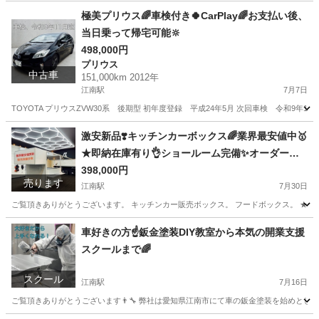
愛知
江南市
江南駅
外装、車外用品
キッチンカー
極美プリウス🌈車検付き🍀CarPlay🌈お支払い後、
当日乗って帰宅可能🔆
498,000円
プリウス
中古車
151,000km 2012年
江南駅
7月7日
TOYOTA プリウスZVW30系 後期型 初年度登録 平成24年5月 次回車検 令和9年11月11
愛知
江南市
江南駅
プリウス
激安新品❣️キッチンカーボックス🌈業界最安値中🥇
★即納在庫有り👌ショールーム完備✨オーダー最
短5日で完成🌈開業支援します🌈
398,000円
売ります
江南駅
7月30日
ご覧頂きありがとうございます。 キッチンカー販売ボックス。 フードボックス。 ★新品
愛知
江南市
江南駅
その他
キッチンカー
車好きの方☝️鈑金塗装DIY教室から本気の開業支援
スクールまで🌈
スクール
江南駅
7月16日
ご覧頂きありがとうございます👨‍🔧 弊社は愛知県江南市にて車の鈑金塗装を始めとし、修