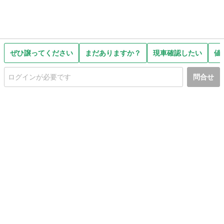
ぜひ譲ってください
まだありますか？
現車確認したい
値
問合せ
初めての方へ
利用規約
プライバシーポリシー
プライバシー・ステートメント
健全化に資する運用方針
お問い合わせ
運営会社
サイトマップ
ご利用ガイド
フリーワードで探す
PC版で表示
都道府県選択