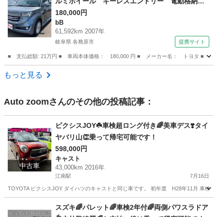
ルミホイール キーレスエントリー 電動格納ミ
ラー ＡＴ 衝突安全ボディ ベンチシート Ａ
180,000円
bB
ＢＳ ＣＤ ＤＶＤ再生 エアコン パワーステ
61,592km 2007年
アリング 現状渡し （なし）
岐阜県 各務原市
提携サイト
■ 支払総額: 21万円 ■ 車両本体価格： 180,000 円 ■ メーカー名： トヨ
岐阜
各務原市
bB
もっと見る
Auto zoom
さんのその他の投稿記事：
ピクシスJOY☘️車検超ロング付き🌈美車デス❣️タイ
ヤバリ山👏乗って帰宅可能です！
598,000円
キャスト
中古車
43,000km 2016年
江南駅
7月16日
TOYOTA ピクシスJOY ダイハツのキャストと同じ車です。 初年度 H28年11月 車検 令和
愛知
江南市
江南駅
キャスト
ピクシス
スズキ🌈パレット🌈車検2年付🌈両側パワスラドア