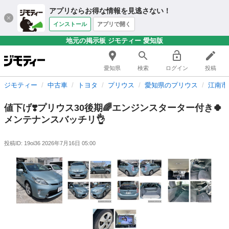
アプリならお得な情報を見逃さない！
インストール
アプリで開く
地元の掲示板 ジモティー 愛知版
愛知県
検索
ログイン
投稿
ジモティー
中古車
トヨタ
プリウス
愛知県のプリウス
江南市
値下げ❣️プリウス30後期🌈エンジンスターター付き🍀
メンテナンスバッチリ👌
投稿ID: 19oi36
2026年7月16日 05:00