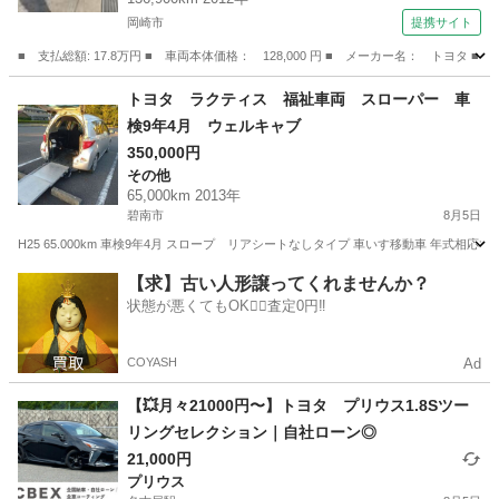
岡崎市
提携サイト
■ 支払総額: 17.8万円 ■ 車両本体価格： 128,000 円 ■ メーカー名： トヨタ 
愛知
岡崎市
その他
トヨタ ラクティス 福祉車両 スローパー 車
検9年4月 ウェルキャブ
350,000円
その他
65,000km 2013年
碧南市
8月5日
H25 65.000km 車検9年4月 スロープ リアシートなしタイプ 車いす移動車 年式
愛知
碧南市
その他
【求】古い人形譲ってくれませんか？
状態が悪くてもOK🙆‍♀️査定0円‼️
COYASH
Ad
【💥月々21000円〜】トヨタ プリウス1.8Sツー
リングセレクション｜自社ローン◎
21,000円
プリウス