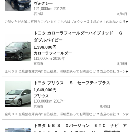
ヴォクシー
121,000km 2012年
石刀駅
8月5日
ご覧いただき誠に有難うございます こちらはヴォクシーＺＳ煌めきⅡの出品となります
愛知
一宮市
石刀駅
ヴォクシー
トヨタ カローラフィールダーハイブリッド Ｇ
ダブルバイビー
1,396,000円
カローラフィールダー
111,000km 2016年
東海市
8月5日
金利０％ 全店舗在庫共有❗️❗️自己破産、滞納歴あっても問題なし❗️❗️❗️ 当店の自社ローンは 
愛知
東海市
カローラフィールダー
トヨタ プリウス Ｓ セーフティプラス
1,649,000円
プリウス
100,000km 2017年
東海市
8月5日
金利０％ 全店舗在庫共有❗️❗️自己破産、滞納歴あっても問題なし❗️❗️❗️ 当店の自社ローンは 
愛知
東海市
プリウス
トヨタ ｂＢ Ｓ Ｘバージョン ＥＴＣ ナビ ア