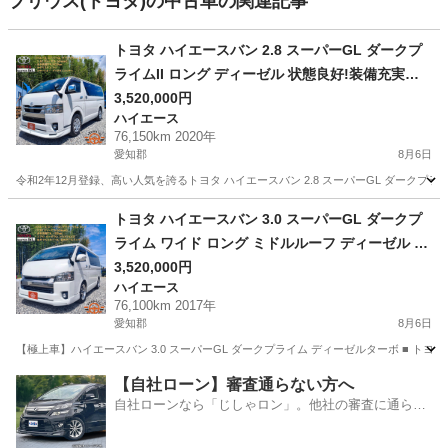
プリウス(トヨタ)の中古車の関連記事
トヨタ ハイエースバン 2.8 スーパーGL ダークプ
ライムII ロング ディーゼル 状態良好!装備充実の
特別仕様スーパーGL
3,520,000円
ハイエース
76,150km 2020年
愛知郡
8月6日
令和2年12月登録、高い人気を誇るトヨタ ハイエースバン 2.8 スーパーGL ダーク
愛知
愛知郡
ハイエース
車両
トヨタ ハイエースバン 3.0 スーパーGL ダークプ
ライム ワイド ロング ミドルルーフ ディーゼル 極
上状態!豪華フルカスタム
3,520,000円
ハイエース
76,100km 2017年
愛知郡
8月6日
【極上車】ハイエースバン 3.0 スーパーGL ダークプライム ディーゼルターボ ■ ト
愛知
愛知郡
ハイエース
車両
【自社ローン】審査通らない方へ
自社ローンなら「じしゃロン」。他社の審査に通らな
かった方も