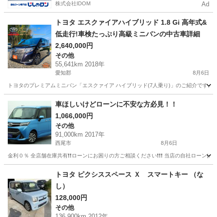
株式会社IDOM
Ad
トヨタ エスクァイアハイブリッド 1.8 Gi 高年式&
低走行!車検たっぷり高級ミニバンの中古車詳細
2,640,000円
その他
55,641km 2018年
愛知郡
8月6日
トヨタのプレミアムミニバン「エスクァイア ハイブリッド(7人乗り)」のご紹介です。 
愛知
愛知郡
その他
車ほしいけどローンに不安な方必見！！
1,066,000円
その他
91,000km 2017年
西尾市
8月6日
金利０％ 全店舗在庫共有❗️❗️ローンにお困りの方ご相談ください❗️❗️❗️ 当店の自社ローンは 
愛知
西尾市
その他
トヨタ ピクシススペース Ｘ スマートキー （な
し）
128,000円
その他
136,900km 2012年