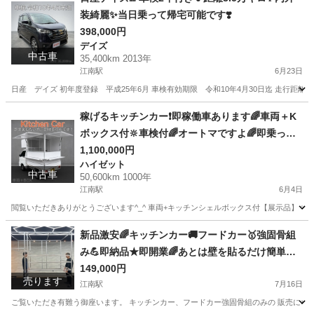
装綺麗✨当日乗って帰宅可能です❣️
398,000円
デイズ
中古車
35,400km 2013年
江南駅
6月23日
日産 デイズ 初年度登録 平成25年6月 車検有効期限 令和10年4月30日迄 走行距離 35,
愛知
江南市
江南駅
デイズ
走行距離
稼げるキッチンカー❗️即稼働車あります🌈車両＋K
ボックス付🔆車検付🌈オートマですよ🌈即乗って
帰宅可能❗️
1,100,000円
ハイゼット
中古車
50,600km 1000年
江南駅
6月4日
閲覧いただきありがとうございます^_^ 車両+キッチンシェルボックス付【展示品】 すぐにで
愛知
江南市
江南駅
ハイゼット
新品激安🌈キッチンカー🚚フードカー🥇強固骨組
み💪即納品★即開業🌈あとは壁を貼るだけ簡単キ
ット❣️
149,000円
売ります
江南駅
7月16日
ご覧いただき有難う御座います。 キッチンカー、フードカー強固骨組のみの 販売になりま