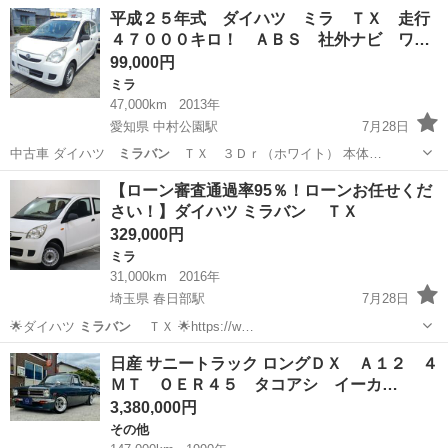
グリル ■ 排気量…
神奈川
相模原市
その他
平成２５年式 ダイハツ ミラ ＴＸ 走行
４７０００キロ！ ＡＢＳ 社外ナビ ワ…
99,000円
ミラ
47,000km
2013年
愛知県 中村公園駅
7月28日
中古車 ダイハツ
ミラバン
ＴＸ ３Ｄｒ（ホワイト） 本体…
愛知
海部郡
中村公園駅
ミラ
お買い得
【ローン審査通過率95％！ローンお任せくだ
さい！】ダイハツ ミラバン ＴＸ
329,000円
ミラ
31,000km
2016年
埼玉県 春日部駅
7月28日
🌟ダイハツ
ミラバン
ＴＸ 🌟https://w…
埼玉
春日部市
春日部駅
ミラ
ローン
日産 サニートラック ロングＤＸ Ａ１２ ４
ＭＴ ＯＥＲ４５ タコアシ イーカ…
3,380,000円
その他