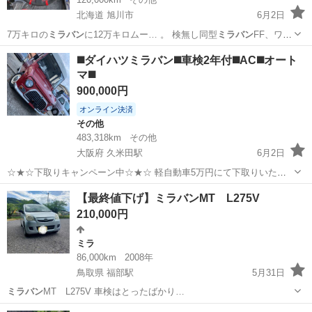
北海道 旭川市
6月2日
7万キロの
ミラバン
に12万キロムー… 。 検無し同型
ミラバン
FF、ワン
カム5…
北海道
旭川市
ミラ
◼️ダイハツミラバン◼️車検2年付◼️AC◼️オート
マ◼️
900,000円
オンライン決済
その他
483,318km
その他
大阪府 久米田駅
6月2日
☆★☆下取りキャンペーン中☆★☆ 軽自動車5万円にて下取りいたし
ます！！！ ●平成6年式 ●ダイハツミラウォークスルーバン ●レッドツ
大阪
岸和田市
久米田駅
その他
オートマ
【最終値下げ】ミラバンMT L275V
ートン ●車検2年付 ●内、外装共に年式相応の傷、汚れ等はありますが
210,000円
比較的に綺麗です。...
ミラ
86,000km
2008年
鳥取県 福部駅
5月31日
ミラバン
MT L275V 車検はとったばかり…
鳥取
鳥取市
福部駅
ミラ
ミラバン