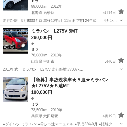
ミラ
99,000km
2012年
北海道 高砂駅
5月14日
走行距離 9万9000キロ 車検10年5月11日まで有❗️ 24年式 4ナンバ
ーの為税金安いっ‼️ ライト類LED交換済み こちらが購入した時からシ
北海道
江別市
高砂駅
ミラ
ミラバン
ミラバン L275V 5MT
ートにタバコ穴有り 名義変更税金こみ❗️ 現車確認可能 ノークレ...
260,000円
ミラ
78,080km
2010年
山梨県 甲府市
5月6日
2010年式
ミラバン
L275V 走行距離:77087k…
山梨
甲府市
ミラ
エンジン
【急募】事故現状車★５速★ミラバン
★L275V★５速MT
100,000円
ミラ
73,500km
2010年
兵庫県 武田尾駅
4月19日
●ダイハツ ミラ バン ●希少５速マニュアル ●平成22年9月 ●距離少