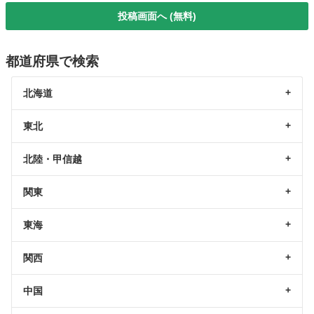
投稿画面へ (無料)
都道府県で検索
北海道
東北
北陸・甲信越
関東
東海
関西
中国