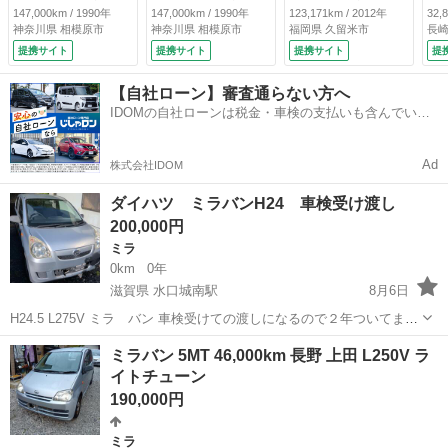
イーカスタムマフラ
イーカスタムマフラ
ＢＳ 運転席エアバ
キ
147,000km / 1990年
147,000km / 1990年
123,171km / 2012年
32,
ー イーカスタムダ
ー イーカスタムダ
ッグ 助手席エアバ
エ
神奈川県 相模原市
神奈川県 相模原市
福岡県 久留米市
長崎
ウンリーフ（公認済
ウンリーフ（公認済
ッグ 盗難防止シス
エ
提携サイト
提携サイト
提携サイト
提
み） スピードスタ
み） スピードスタ
テム ミラバン Ｌ
エ
ーマークＩＩ（ポル
ーマークＩＩ（ポル
２７５Ｖ （車検整
テ
【自社ローン】審査通らない方へ
シェシルバー塗
シェシルバー塗
備付）
Ｂ
IDOMの自社ローンは税金・車検の支払いも含んでいる
装） コブラロード
装） コブラロード
付
ので毎月の支払額は一定
スター ミラバンパ
スター ミラバンパ
ー サニーステング
ー サニーステング
Ad
株式会社IDOM
リル （検8.10）
リル （検8.10）
ダイハツ ミラバンH24 車検受け渡し
200,000円
ミラ
0km
0年
滋賀県 水口城南駅
8月6日
H24.5 L275V ミラ バン 車検受けての渡しになるので２年ついてま
す！
滋賀
甲賀市
水口城南駅
ミラ
ミラバン 5MT 46,000km 長野 上田 L250V ラ
イトチューン
190,000円
ミラ