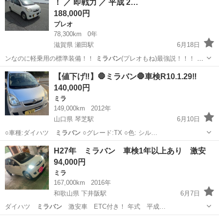
！ ／ 即戦力 ／ 平成 2…
188,000円
プレオ
78,300km
0年
滋賀県 瀬田駅
6月18日
ンなのに軽乗用の標準装備！！
ミラバン
(プレオもね)最強説！！！ タ
ーボ…
滋賀
大津市
瀬田駅
プレオ
車両
【値下げ‼️】🛑ミラバン🛑車検R10.1.29‼️
140,000円
ミラ
149,000km
2012年
山口県 琴芝駅
6月10日
○車種:ダイハツ
ミラバン
○グレード:TX ○色: シル…
山口
宇部市
琴芝駅
ミラ
H27年 ミラバン 車検1年以上あり 激安
94,000円
ミラ
167,000km
2016年
和歌山県 下井阪駅
6月7日
ダイハツ
ミラバン
激安車 ETC付き！ 年式 平成…