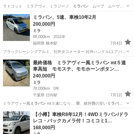
ラトコット ミラアヴィ ミラジーノ
ミラバン
ムーブ ムーヴ
ムーブカスタム ム…
福岡
飯塚市
飯塚駅
アルトラパン
ミラバン、5速、車検10年2月
200,000円
ミラ
88,000km
2011年
福岡県 橋本駅
7月4日
ブラックレーシングアルミ、社外タコメーター 社外ハンドル(エアバッ
グ警告灯点灯無し) ダイハツ純正DVDオーディオ、ETC ミラカスタム
福岡
福岡市
橋本駅
ミラ
ミラバン
最終価格 ミラアヴィー風ミラバン mt５速
用リヤスポイラー、サイドステップ、 テールランプ、リヤバンパー ク
車高短 モモステ、モモホーンボタン…
ラッチ滑りなし、エアコ...
240,000円
ミラ
78,000km
0年
千葉県 日向駅
7月1日
ミラアヴィー風
ミラバン
mt５速になり… 費、維持費の安い
ミラバン
mt５速いかが…
千葉
山武市
日向駅
ミラ
ミラバン
【小樽】車検R8年12月！4WDミラバン/ドラ
レコ・バックカメラ付！コミコミ1…
168,000円