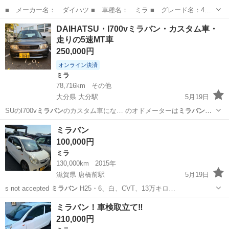
■ メーカー名： ダイハツ ■ 車種名： ミラ ■ グレード名：4WD
CVT ■ 排気量： 660cc ■ ドア枚数： 3D ■ 修復歴有無： 不明
北海道
室蘭市
鷲別駅
ミラ
ミラバン
DAIHATSU・l700vミラバン・カスタム車・
■ 年式（年）： 2017 ■ 走行距離： 113,450km ■ 車検...
走りの5速MT車
250,000円
オンライン決済
ミラ
78,716km
その他
大分県 大分駅
5月19日
SUのl700v
ミラバン
のカスタム車にな… のオドメーターは
ミラバン
の
メーターから移…
大分
大分市
大分駅
ミラ
DAIHATSU
ミラバン
100,000円
ミラ
130,000km
2015年
滋賀県 唐橋前駅
5月19日
s not accepted
ミラバン
H25・6、白、CVT、13万キロ…
滋賀
大津市
唐橋前駅
ミラ
ミラバン
ミラバン！車検取立て‼️
210,000円