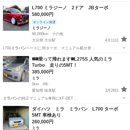
73,500km ●車重わずか 710kg ●KF-VE型 DOHC ●傷ヘコミ色褪せ有り
兵庫
西宮市
武田尾駅
ミラ
ミラバン
L700 ミラジーノ 2ドア JBターボ
●機関良好 ●ボンネット閉まりません ●右ドア全開できませ...
580,000円
オンライン決済
ミラジーノ
90,000km
その他
大分県 大分駅
4月11日
L700
ミラバン
ベースにJBターボ、マニュアル載せ替…
大分
別府市
大分駅
ミラジーノ
L700
◼️◼️乗って帰れます◼️L275S 人気のミラ
Turbo 走りの5MT！
385,000円
ミラ
0km
0年
愛知県 味美駅
3月28日
ミラバン
の純正マニュアル車両にKF-DET …
愛知
北名古屋市
味美駅
ミラ
エンジン
ダイハツ ミラ ミラバン L700 ターボ
5MT 車検あり
260,000円
ミラ