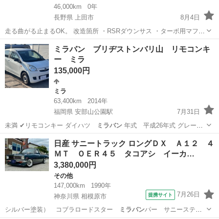
46,000km
0年
長野県 上田市
8月4日
走る曲がる止まるOK。 改造箇所 ・RSRダウンサス ・ターボ用マフラ
ー流用+リアセンター出し ・14インチアルミ(タイヤはあまり山の無い
長野
上田市
ミラ
ミラバン
ミラバン ブリヂストンバリ山 リモコンキ
スタッドレスなので交換が必要です) ・Dsportスリットローター ・...
ー ミラ
135,000円
ミラ
63,400km
2014年
福岡県 安部山公園駅
7月31日
未満 ✔︎リモコンキー ダイハツ
ミラバン
年式 平成26年式 グレー
ド TX…
福岡
北九州市
安部山公園駅
ミラ
日産 サニートラック ロングＤＸ Ａ１２ ４
ＭＴ ＯＥＲ４５ タコアシ イーカ…
3,380,000円
その他
147,000km
1990年
7月26日
提携サイト
神奈川県 相模原市
シルバー塗装） コブラロードスター
ミラバン
パー サニーステン