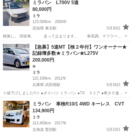
ミラバン L700V 5速
80,000円
ミラ
123,000km
2000年
高知県 東京駅
5月30日
検無し。 現状車。 走って止まります。 車高調。マフラー。
見て決めて下さい。
高知
高知市
東京駅
ミラ
【急募】5速MT【検２年付】ワンオーナー★
記録簿多数★ミラバン★L275V
200,000円
ミラ
115,100km
2011年
兵庫県 武田尾駅
5月26日
☆値下げしました!!☆ ●ダイハツ ミラ バン ●TX ３ドア ●希少５速マ
ニュアル ●平成23年11月年式 ●距離 115,100km ●車検まるまる２年付
兵庫
西宮市
武田尾駅
ミラ
ミラバン
ミラバン 車検R10/1 4WD キーレス CVT
●修復歴あり ●キズ色褪せ凹みあり ●現状出品ですのでご理解ご...
134,900円
ミラ
113,450km
2017年
北海道 鷲別駅
5月23日