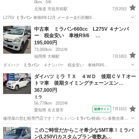
0km
0年
北海道 市役所前駅
7月20日
L275V
ミラバン
車検8年12月 メーター走行距離8…
北海道
函館市
市役所前駅
ミラ
中古車 ミラバン660cc L275V ４ナンバ
ー 税金安い 車検R9/6 …
195,000円
73,000km
2011年
福岡県 大橋駅
7月18日
ダイハツ
ミラバン
４ナンバー 税金安い 車検R9/6…
福岡
福岡市
大橋駅
ダイハツ
ミラバン
ダイハツ ミラ ＴＸ ４ＷＤ 後期ＣＶＴオー
トマ車 後期タイミングチェーンエン…
367,000円
ミラ
56,779km
2015年
7月15日
提携サイト
愛知県 名古屋市
修理屋の営む軽専門店です！アルトバン
ミラバン
軽箱バン多数在庫中
です！ ■ 修復歴…
愛知
名古屋市
ミラ
このご時世だからこそ希少な5MT車！ミラバ
ン(L250V)カスタムプラン複数あ…