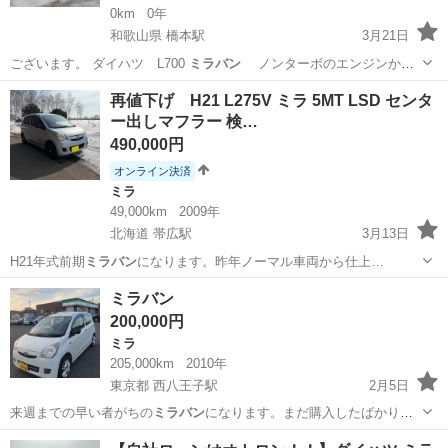
0km
0年
和歌山県 橋本駅
3月21日
ございます。 ダイハツ L700
ミラバン
ノンターボのエンジンから
ターボ…
和歌山
橋本市
橋本駅
ミラ
エンジン
再値下げ H21 L275V ミラ 5MT LSD センタ
ー出しマフラー 検…
490,000円
オンライン決済
ミラ
49,000km
2009年
北海道 帯広駅
3月13日
H21年式前期
ミラバン
になります。昨年ノーマル車両から仕上…
北海道
帯広市
帯広駅
ミラ
センター
ミラバン
200,000円
ミラ
205,000km
2010年
東京都 西八王子駅
2月5日
来週までの早い者がちの
ミラバン
になります。まだ購入したばかりで
すが…
東京
八王子市
西八王子駅
ミラ
ミラバン