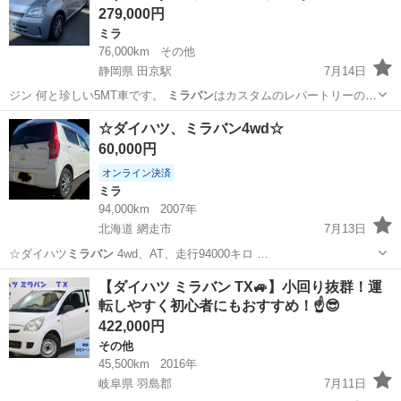
279,000円
ミラ
76,000km
その他
静岡県 田京駅
7月14日
ジン 何と珍しい5MT車です。
ミラバン
はカスタムのレパートリーの宝
庫！走り…
静岡
伊豆の国市
田京駅
ミラ
エンジン
☆ダイハツ、ミラバン4wd☆
60,000円
オンライン決済
ミラ
94,000km
2007年
北海道 網走市
7月13日
☆ダイハツ
ミラバン
4wd、AT、走行94000キロ …
北海道
網走市
ミラ
【ダイハツ ミラバン TX🚙】小回り抜群！運
転しやすく初心者にもおすすめ！☝️😎
422,000円
その他
45,500km
2016年
岐阜県 羽島郡
7月11日