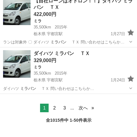
【自社ローンはオトロン！！】ダイハツ ミラ
バン ＴＸ
422,000円
ミラ
35,500km
2015年
栃木県 宇都宮駅
1月27日
ランは対象外 〇 ダイハツ
ミラバン
ＴＸ 問い合わせはこちらか…
栃木
下都賀郡
宇都宮駅
ミラ
オトロン
ダイハツ ミラバン ＴＸ
329,000円
ミラ
35,500km
2015年
栃木県 宇都宮駅
1月24日
ダイハツ
ミラバン
ＴＸ 問い合わせはこちらか…
栃木
真岡市
宇都宮駅
ミラ
オトロン
1
2
3
...
次へ
全1015件中 1-50件表示