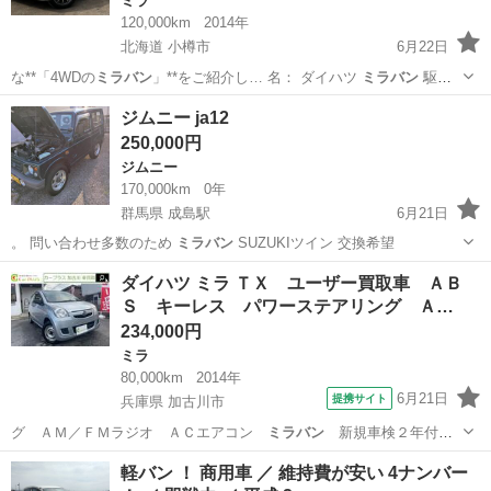
ミラ
120,000km
2014年
北海道 小樽市
6月22日
な**「4WDの
ミラバン
」**をご紹介し… 名： ダイハツ
ミラバン
駆動
方式…
北海道
小樽市
ミラ
ミラバン
ジムニー ja12
250,000円
ジムニー
170,000km
0年
群馬県 成島駅
6月21日
。 問い合わせ多数のため
ミラバン
SUZUKIツイン 交換希望
群馬
館林市
成島駅
ジムニー
車両
ダイハツ ミラ ＴＸ ユーザー買取車 ＡＢ
Ｓ キーレス パワーステアリング Ａ…
234,000円
ミラ
80,000km
2014年
6月21日
提携サイト
兵庫県 加古川市
グ ＡＭ／ＦＭラジオ ＡＣエアコン
ミラバン
新規車検２年付
１２ヶ月点検整備 …
兵庫
加古川市
ミラ
軽バン ！ 商用車 ／ 維持費が安い 4ナンバー