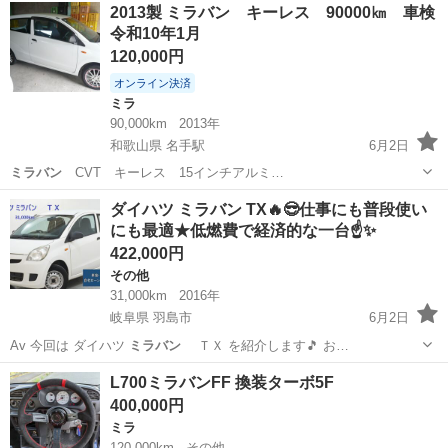
和歌山
岩出市
下井阪駅
ミラ
2013製 ミラバン キーレス 90000㎞ 車検
令和10年1月
120,000円
オンライン決済
ミラ
90,000km
2013年
和歌山県 名手駅
6月2日
ミラバン
CVT キーレス 15インチアルミ…
和歌山
紀の川市
名手駅
ミラ
ミラバン
ダイハツ ミラバン TX🔥😎仕事にも普段使い
にも最適★低燃費で経済的な一台☝️✨
422,000円
その他
31,000km
2016年
岐阜県 羽島市
6月2日
Av 今回は ダイハツ
ミラバン
ＴＸ を紹介します🎵 お…
岐阜
羽島市
その他
ミラバン
L700ミラバンFF 換装ターボ5F
400,000円
ミラ
120,000km
その他