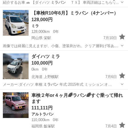
紹介するお車 🚗 【ダイハツ
ミラバン
ＴＸ】 車両詳細はこちら👇…
岐阜
羽島郡
その他
車両
【車検R10年6月】ミラバン（4ナンバー）
128,000円
ミラ
128,000km
0年
岡山県 栄駅
7月10日
画像では綺麗に見えますが、小傷、塗装剥がれ、クリア層剥げ等あり
ます。 エアコン、エンジン共に快調です。 4ナンバーなので税金が安
岡山
倉敷市
栄駅
ミラ
ダイハツ ミラ
くて助かります。 乗っている為走行距離は増えます。 7インチモニタ
100,000円
ーMP5プレイヤー付属
0km
0年
北海道 上野幌駅
7月6日
メーカー:ダイハツ 車種:
ミラバン
年式:2015年式 ミッション:オ…
北海道
札幌市
上野幌駅
ダイハツ
車検２年or４ヶ月🌈ラパン🌈すぐ乗って帰れ
ます
111,111円
アルトラパン
110,000km
0年
福岡県 飯塚駅
7月4日