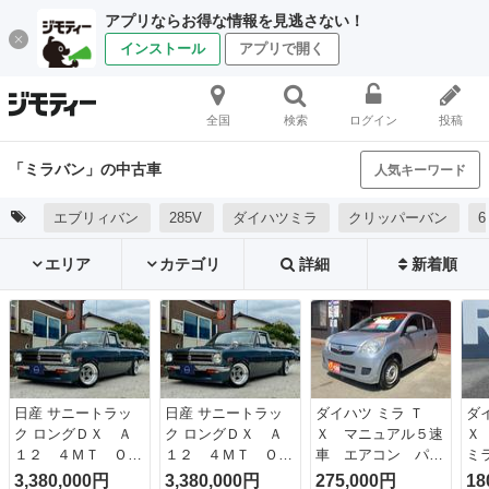
アプリならお得な情報を見逃さない！
インストール
アプリで開く
全国
検索
ログイン
投稿
「ミラバン」の中古車
人気キーワード
エブリィバン
285V
ダイハツミラ
クリッパーバン
6
エリア
カテゴリ
詳細
新着順
日産 サニートラッ
日産 サニートラッ
ダイハツ ミラ Ｔ
ダ
ク ロングＤＸ Ａ
ク ロングＤＸ Ａ
Ｘ マニュアル５速
Ｘ
１２ ４ＭＴ ＯＥ
１２ ４ＭＴ ＯＥ
車 エアコン パワ
ミ
Ｒ４５ タコアシ
Ｒ４５ タコアシ
ステ キーレス Ａ
車
3,380,000円
3,380,000円
275,000円
18