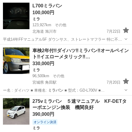
ンバー セキュリテ…
長崎
大村市
ミラ
ミラバン
L700ミラバン
100,000円
ミラ
123,927km
その他
北海道 旭川市
7月22日
平成14年FFマニュアル5F ダウンサス、ストレートマフラー 特に不具
合ありません。 エアコン効きます。 純正運転席助手席2脚でのお渡し
北海道
旭川市
ミラ
ミラバン
車検2年付‼️ダイハツ‼️ミラバン‼️オールペイン
です。 他純正部品ありません、画像のとおりの仕様です。
ト‼️イエローメタリック‼️…
330,000円
ミラ
96,500km
その他
宮城県 角田駅
7月20日
ー名 : ダイハツ ■ 車種名:
ミラバン
■ 型式：GD-L700V ■…
宮城
角田市
角田駅
ミラ
ミラバン
275vミラバン ５速マニュアル KF-DETタ
ーボエンジン換装 機関良好
390,000円
オンライン決済
ミラ