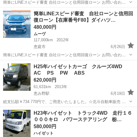
簡単にLINEスピード審査 自社ローンと信用回復ローン お問い合わせ
お待ちしております。 スムーズにご対応いたしますので是非ご連絡お
北海道
恵庭市
ムーヴ
ローン
簡単LINEスピード審査 自社ローンと信用回
待ちしております。 ＿＿＿＿＿＿＿＿＿＿＿＿＿＿＿＿＿＿＿＿＿
復ローン【在庫番号F80】ダイハツ…
＿...
480,000円
ムーヴ
117,000km
2012年
恵庭市
6月26日
簡単にLINEスピード審査 自社ローンと信用回復ローン お問い合わせ
お待ちしております。 スムーズにご対応いたしますので是非ご連絡お
北海道
恵庭市
ムーヴ
ローン
H25年ハイゼットカーゴ クルーズ4WD
待ちしております。 ＿＿＿＿＿＿＿＿＿＿＿＿＿＿＿＿＿＿＿＿＿
AC PS PW ABS
＿...
620,000円
61,631km
2013年
恵み野駅
6月19日
総支払額￥734.770円で、ご用意いたしました。☆北斗自動車販売 ☆
当店は軽自動車からミニバンまで幅広い車種をご用意！余計な経費を
北海道
恵庭市
恵み野駅
ダイハツ
ハイゼットカーゴ
H23年ハイゼット トラック4WD 走行１６
削減し良質車を格安でご提供します：販売以外にも整備、板金、保険
０００キロ パワーステアリング 栃…
などお車のことなら何でもご相...
580,000円
ハイゼット