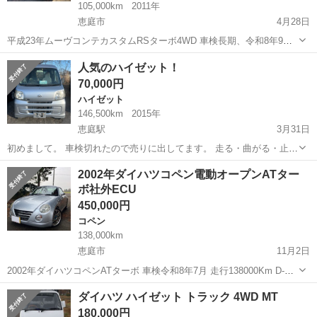
105,000km
2011年
恵庭市
4月28日
平成23年ムーヴコンテカスタムRSターボ4WD 車検長期、令和8年9月
10日まで 走行距離105000Km 外装は目立つ錆び、傷、凹みなく綺麗で
北海道
恵庭市
その他
ムーブコンテカスタム
人気のハイゼット！
す 内外装綺麗な車ですので是非見に来て下さい 下回りは車検取り立て
70,000円
なの...
ハイゼット
146,500km
2015年
恵庭駅
3月31日
初めまして。 車検切れたので売りに出してます。 走る・曲がる・止ま
る、全く問題なし。 不具合なし。 切替4WD オートマ 冬タイヤ7〜8目
北海道
恵庭市
恵庭駅
ハイゼット
冬タイヤ
2002年ダイハツコペン電動オープンATター
夏タイヤなし 現車確認は恵庭になります。 現金一括になります。 3N
ボ社外ECU
でお願いしま...
450,000円
コペン
138,000km
恵庭市
11月2日
2002年ダイハツコペンATターボ 車検令和8年7月 走行138000Km D-
SPORTエンジンECU D-SPORTタワーバー 社外16インチアルミ
北海道
恵庭市
コペン
ECU
ダイハツ ハイゼット トラック 4WD MT
MOMOステアリング シートヒーター両側 電動オープンルーフ ETC ...
180,000円