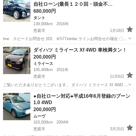
自社ローン(最長１２０回・頭金不…
月２７日 ■ 排...
680,000円
タント
139,000km
2016年
恵庭市
1月18日
line スピードお問合せ (ID) ＠577xbnbe ラインお問合せの場合 〇お
名前 お電話番号 在庫番号 スピード審査希望とメッセージをいた
北海道
恵庭市
タント
自社
ダイハツ ミライース Xf 4WD 車検満タン！
だけますとスムーズにご対応おこなえます。 ご希望のお車...
200,000円
ミライース
105,400km
2011年
恵庭市
11月6日
ご覧いただきありがとうございます。 ダイハツ ミライース Xf 4WD 走
行距離 105,400km 車検 R8/11/16 ETC、エンジンスターター付きで
北海道
恵庭市
ミライース
エンジン
●自社ローン対応●平成16年6月登録のブーン
す。 現在冬タイヤ装着、そのままお渡しします。 各部サビや小...
1.0 4WD
200,000円
ムーヴ
163,000km
2004年
恵庭市
3月15日