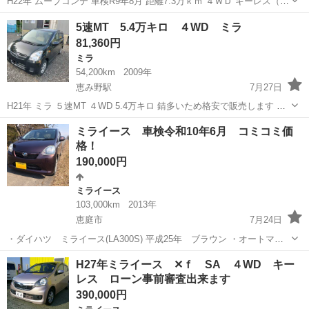
H22年 ムーブコンテ 車検R9年8月 距離7.3万ｋｍ ４ＷＤ キーレス（1
本） ボディ錆多めのため格安で販売します。 下回りは防錆され綺麗で
北海道
恵庭市
恵み野駅
ムーヴ
5速MT 5.4万キロ ４WD ミラ
す。 格安店（～30万円）の車両よりは状態は良いと思います。...
81,360円
ミラ
54,200km
2009年
恵み野駅
7月27日
H21年 ミラ ５速MT ４WD 5.4万キロ 錆多いため格安で販売します 遊
び用にいかかですか？ 必ず現物確認し納得してから購入してください
北海道
恵庭市
恵み野駅
ミラ
ブラックリスト
ミライース 車検令和10年6月 コミコミ価
支払総額は9万円（本体81360円＋リサイクル預託金8640...
格！
190,000円
ミライース
103,000km
2013年
恵庭市
7月24日
・ダイハツ ミライース(LA300S) 平成25年 ブラウン ・オートマ
(CVT) 2WD(FF) 走行10.3万キロ ・車検10年6月 車検整備済 ・キー
北海道
恵庭市
ミライース
コミコミ
H27年ミライース ✕ｆ SA ４WD キー
レス アイドリングストップ 純正オーディオ ＊ジモテ...
レス ローン事前審査出来ます
390,000円