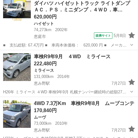
北海道
恵庭市
恵み野駅
ミラジーノ
4WD
ダイハツ ハイゼットトラック ライトダンプ
用可能です（名義変更後の引き渡し）。 値引き交渉される方は即ブロ
ＡＣ．ＰＳ．ミニダンプ．４ＷＤ．車…
ックしま...
620,000円
ハイゼット
74,273km
2002年
5月8日
提携サイト
恵庭市
■ 支払総額: 67.4万円 ■ 車両本体価格： 620,000 円 ■ メーカー
名： ダイハツ ■ 車種名： ハイゼットトラック ■ グレード
北海道
恵庭市
ハイゼット
車検R9年9月 ４WD ミライース
名： ライトダンプ ＡＣ．ＰＳ．ミニダンプ．４ＷＤ．車検８年４
222,480円
月２７日 ■ 排...
ミライース
131,000km
2014年
恵み野駅
7月27日
H26年 ミライース ４WD 車検9年9月 札幌ナンバー継続時の総額27万
円です。 名義変更は弊社で行います。 住民票を用意して頂ければ最短
北海道
恵庭市
恵み野駅
ミライース
4WD 7.3万Km 車検R9年8月 ムーブコンテ
翌日～使用可能です（名義変更後の引き渡し）。 値引き交渉される方
170,840円
は...
ムーヴ
73,000km
2010年
恵み野駅
7月27日