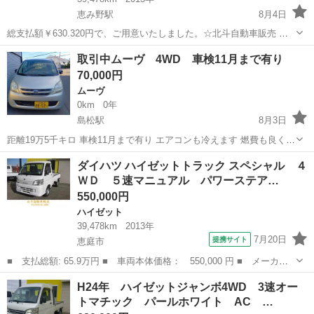
恵み野駅
8月4日
総支払額￥630.320円で、ご用意いたしました。☆北斗自動車販売 ☆
当店は軽自動車からミニバンまで幅広い車種をご用意！余計な経費を
北海道
恵庭市
恵み野駅
ハイゼット
トラック
取引中ムーヴ 4WD 車検11月まで有り
削減し良質車を格安でご提供します：販売以外にも整備、板金、保険
70,000円
などお車のことなら何でもご相...
ムーヴ
0km
0年
島松駅
8月3日
距離19万5千キロ 車検11月まで有り エアコンも冷えます 燃費も良く普
通に走行可能です。 細かい所見たら色々ボロいと思いますので、気に
北海道
恵庭市
島松駅
ムーヴ
ダイハツ ハイゼットトラック スペシャル ４
しない方向けです。 現車確認可能です。 当方で名義変更可能です。
ＷＤ ５速マニュアル パワーステア…
550,000円
ハイゼット
39,478km
2013年
7月20日
提携サイト
恵庭市
■ 支払総額: 65.9万円 ■ 車両本体価格： 550,000 円 ■ メーカー
名： ダイハツ ■ 車種名： ハイゼットトラック ■ グレード
北海道
恵庭市
ハイゼット
H24年 ハイゼットジャンボ4WD 3速オー
名： スペシャル ４ＷＤ ５速マニュアル パワーステアリング
トマチック パールホワイト AC …
■ 排気量： 6...