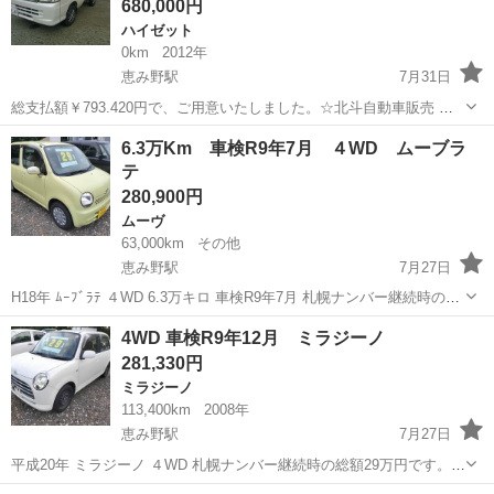
680,000円
ハイゼット
0km
2012年
恵み野駅
7月31日
総支払額￥793.420円で、ご用意いたしました。☆北斗自動車販売 ☆
当店は軽自動車からミニバンまで幅広い車種をご用意！余計な経費を
北海道
恵庭市
恵み野駅
ハイゼット
ジャンボ
6.3万Km 車検R9年7月 ４WD ムーブラ
削減し良質車を格安でご提供します：販売以外にも整備、板金、保険
テ
などお車のことなら何でもご相...
280,900円
ムーヴ
63,000km
その他
恵み野駅
7月27日
H18年 ﾑｰﾌﾞﾗﾃ ４WD 6.3万キロ 車検R9年7月 札幌ナンバー継続時の総
額27万円です。 名義変更は弊社で行います。 住民票を用意して頂けれ
北海道
恵庭市
恵み野駅
ムーヴ
ムーブラテ
4WD 車検R9年12月 ミラジーノ
ば最短翌日～使用可能です（名義変更後の引き渡し）。 ...
281,330円
ミラジーノ
113,400km
2008年
恵み野駅
7月27日
平成20年 ミラジーノ ４WD 札幌ナンバー継続時の総額29万円です。
名義変更は弊社で行います。 住民票を用意して頂ければ最短翌日～使