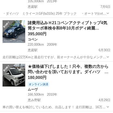
105,000km
2013年
恵庭駅
7月6日
・ダイハツ ミライースGF(la310s) 25年 ブラック ・オートマ(cvt)
4WD 車検2年付 10.5万キロ ・プッシュスタート オートエアコン
北海道
恵庭市
恵庭駅
ミライース
オートマ
諸費用込みＨ21コペンアクティブトップ4気
タッチセンサー付ドアロック フォグ 電動格納ミラー 横滑...
筒ターボ車検令和8年10月ボディ綺麗…
395,000円
コペン
220,000km
2009年
恵庭駅
6月30日
走行距離は22万Kmと過走行ですが、前オーナーさんが十分なメンテナ
ンスを行ったせいか、大変調子よく走ります。 走行距離なんて何のそ
北海道
恵庭市
恵庭駅
コペン
★価格値下げしました！只今、複数の方から
のです。試乗して確かめてください。 外装は目立つきず錆び凹みなく
問い合わせを頂いております。ダイハツ …
とてもきれいです。 下回...
180,000円
オンライン決済
ムーヴ
166,500km
2010年
恵み野駅
4月29日
車の買い替えを検討しているため、出品します！ 走行距離は、16万
6500キロと走ってはいますが、オイル交換等のメンテナンスをしっか