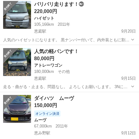
北海道
恵庭市
恵み野駅
ムーヴ
走行距離
バリバリ走ります！③
り行っているため、走りには問題なく、とても気に入っている車両で
220,000円
す！ また、4WDのため北海道の...
ハイゼット
105,166km
2011年
恵庭駅
9月20日
人気のハイゼットになります。 黒ナンバー付いて、内外装ともに割と
綺麗です。 105166キロ 令和8年9月まで車検 切替四駆 オートマ 現金
北海道
恵庭市
恵庭駅
ハイゼット
オートマ
人気の軽バンです！
一括のみ 走る・曲がる・止まる問題なし。 3Nです。 その日に乗って
80,000円
帰れます。 ...
アトレーワゴン
180,000km
その他
恵庭駅
9月15日
走る・曲がる・止まる、問題なし。 よろしくお願いします。 3Nにな
ります。 使用感はしっかりある、喫煙車です。 よろしくお願いしま
北海道
恵庭市
恵庭駅
アトレーワゴン
バン
ダイハツ ムーヴ
す！
150,000円
オンライン決済
ムーヴ
67,000km
2011年
恵み野駅
9月12日