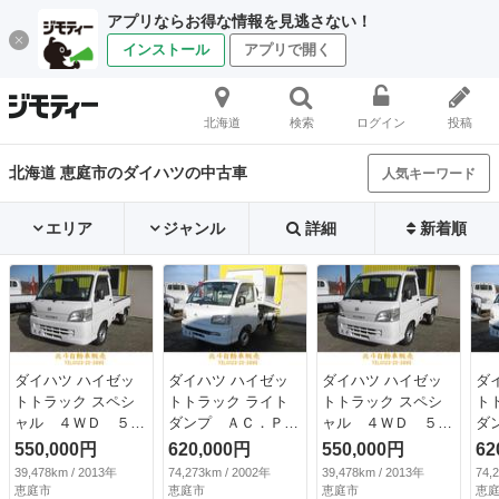
アプリならお得な情報を見逃さない！
インストール
アプリで開く
北海道
検索
ログイン
投稿
北海道 恵庭市のダイハツの中古車
人気キーワード
エリア
ジャンル
詳細
新着順
ダイハツ ハイゼッ
ダイハツ ハイゼッ
ダイハツ ハイゼッ
ダ
トトラック スペシ
トトラック ライト
トトラック スペシ
ト
ャル ４ＷＤ ５速
ダンプ ＡＣ．Ｐ
ャル ４ＷＤ ５速
ダ
マニュアル パワー
Ｓ．ミニダンプ．４
マニュアル パワー
Ｓ
550,000円
620,000円
550,000円
62
ステアリング （車
ＷＤ．車検８年４月
ステアリング （車
Ｗ
39,478km / 2013年
74,273km / 2002年
39,478km / 2013年
74,
検整備付）
２７日 （検8.4）
検整備付）
２７
恵庭市
恵庭市
恵庭市
恵