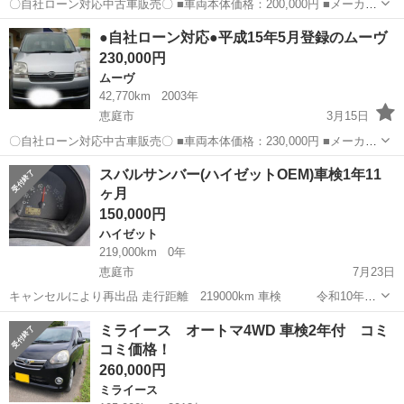
〇自社ローン対応中古車販売〇 ■車両本体価格：200,000円 ■メーカー
名：ダイハツ ■車種名：ブーン ■排気量：1,000cc ■年式：H16年 ■走
北海道
恵庭市
ムーヴ
車両
●自社ローン対応●平成15年5月登録のムーヴ
行距離：163,000km ■色名：ミントブルー ...
230,000円
ムーヴ
42,770km
2003年
恵庭市
3月15日
〇自社ローン対応中古車販売〇 ■車両本体価格：230,000円 ■メーカー
名：ダイハツ ■車種名：ムーヴ ■排気量：660cc ■年式：H15年 ■走行
北海道
恵庭市
ムーヴ
車両
スバルサンバー(ハイゼットOEM)車検1年11
距離：42,770km ■色名：シルバー ■駆動方式...
ヶ月
150,000円
ハイゼット
219,000km
0年
恵庭市
7月23日
キャンセルにより再出品 走行距離 219000km 車検 令和10年6
月10日 初度 平成24年式(EBD- 4AT 2WD/4WD切替 AC良好 手回
北海道
恵庭市
ハイゼット
ミライース オートマ4WD 車検2年付 コミ
し リアヒーター付き あまり程度の良くない自家塗装車(白→黒...
コミ価格！
260,000円
ミライース