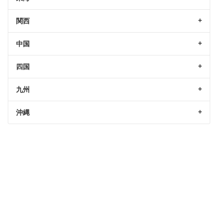
関西
中国
四国
九州
沖縄