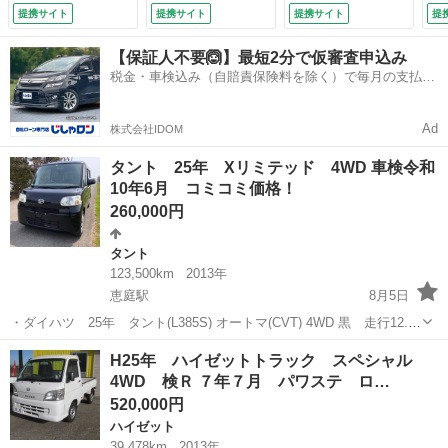
提携サイト
提携サイト
提携サイト
提
【保証人不要🙆】最短2分で仮審査申込み
税金・車検込み（自賠責保険料を除く）で毎月の支払額
は一定の自社ローン🚗
Ad
株式会社IDOM
タント 25年 Xリミテッド 4WD 車検令和
10年6月 コミコミ価格！
260,000円
タント
123,500km
2013年
恵庭駅
8月5日
・ダイハツ 25年 タント(L385S) オートマ(CVT) 4WD 黒 走行12.3
万キロ 車検令和10年6月 ・純正ナビテレビ バックカメラ キーフ
北海道
恵庭市
恵庭駅
タント
4WD
H25年 ハイゼットトラック スペシャル
リー 左パワースライドドア エコアイドル ...
4WD 検Ｒ ７年７月 パワステ ロ…
520,000円
ハイゼット
39,478km
2013年