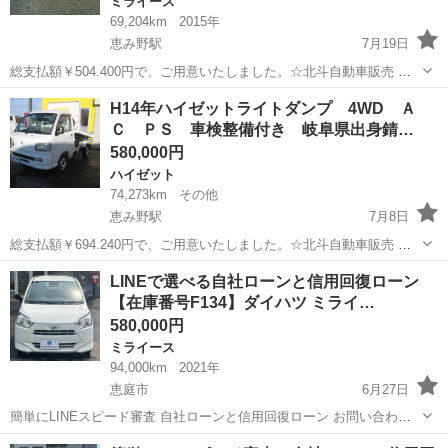
ミライース
69,204km
2015年
恵み野駅
7月19日
総支払額￥504.400円で、ご用意いたしました。☆北斗自動車販売 ☆
当店は軽自動車からミニバンまで幅広い車種をご用意！余計な経費を
北海道
恵庭市
恵み野駅
ミライース
4WD
H14年ハイゼットライトダンプ 4WD Ａ
削減し良質車を格安でご提供します：販売以外にも整備、板金、保険
Ｃ ＰＳ 車検整備付き 岐阜県出身錆…
などお車のことなら何でもご相...
580,000円
ハイゼット
74,273km
その他
恵み野駅
7月8日
総支払額￥694.240円で、ご用意いたしました。☆北斗自動車販売 ☆
当店は軽自動車からミニバンまで幅広い車種をご用意！余計な経費を
北海道
恵庭市
恵み野駅
ハイゼット
4WD
LINEで選べる自社ローンと信用回復ローン
削減し良質車を格安でご提供します：販売以外にも整備、板金、保険
【在庫番号F134】ダイハツ ミライ…
などお車のことなら何でもご相...
580,000円
ミライース
94,000km
2021年
恵庭市
6月27日
簡単にLINEスピード審査 自社ローンと信用回復ローン お問い合わせ
お待ちしております。 スムーズにご対応いたしますので是非ご連絡お
北海道
恵庭市
ミライース
ローン