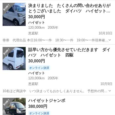
きなのですぐ乗って帰れます 令和7年1月まで 外装は目立つ傷、錆び
北海道
恵庭市
ムーヴ
ムーブコンテ
決まりました たくさんの問い合わせありが
なく綺麗です 下回りも比較的綺麗です 走行も問題なく走ります 支
とうございました ダイハツ ハイゼット…
払...
30,000円
ハイゼット
120,000km
2005年
恵庭駅
10月10日
🉐🉐 代理出品 本日16:00〜一件 18:30〜一件 19:00〜一件現車確認
入っております 廃車にしても3万ぐらいします。 なぜか最初の投稿が
北海道
恵庭市
恵庭駅
ハイゼット
車両
話早い方から優先させていただきます ダイ
受付終了になっていました。 10名ほど商談中 いつ決まってもおかし
ハツ ハイゼット 四駆
くあ...
30,000円
オンライン決済
ハイゼット
120,000km
2005年
恵庭駅
10月9日
10名ほど商談中 いつ決まってもおかしくありません。 予想外の問い
合わせ数にパンクしそうです。 整理してから返事いたします。 値下げ
北海道
恵庭市
恵庭駅
ハイゼット
エンジン
ハイゼットジャンボ
可能ですかは無視します 早い者勝ちとさせていただきます。 ダイハ
380,000円
ツ ハイゼット 四...
オンライン決済