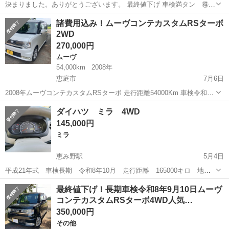
決まりました。ありがとうございます。 最終値下げ 車検満タン 🉐🉐
ダイハツムーブ 二駆(FF) 燃費かなりいいです。リッター20弱走りま
北海道
恵庭市
恵み野駅
ムーヴ
車両
諸費用込み！ムーヴコンテカスタムRSターボ
す。 型式 l175S グレード XVSⅢ 走行距離67,000キロ ...
2WD
270,000円
ムーヴ
54,000km
2008年
恵庭市
7月6日
2008年ムーヴコンテカスタムRSターボ 走行距離54000Km 車検令和7
年10月30日 社外TV.ナビ スマートキー×2個 MOMOハンドル パワーエ
北海道
恵庭市
ムーヴ
ムーヴコンテ
ダイハツ ミラ 4WD
ンテリーシート 内外装比較的綺麗です。 走行はターボ車なのでキビキ
145,000円
ビ走...
ミラ
恵み野駅
5月4日
平成21年式 車検長期 令和8年10月 走行距離 165000キロ 地デ
ジ 夏冬アルミ、タイヤ付き 車の状態は綺麗です、実車確認の上ご相
北海道
恵庭市
恵み野駅
ミラ
走行距離
最終値下げ！長期車検令和8年9月10日ムーヴ
談よろしくお願いします。
コンテカスタムRSターボ4WD人気…
350,000円
その他