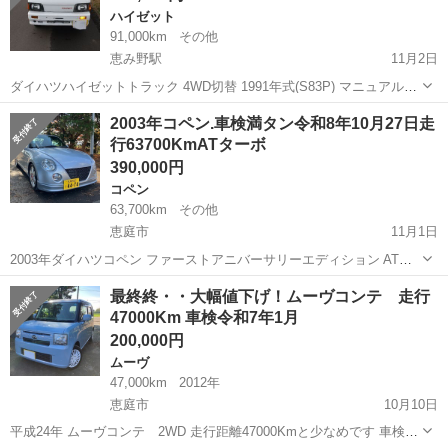
ハイゼット
91,000km
その他
恵み野駅
11月2日
ダイハツハイゼットトラック 4WD切替 1991年式(S83P) マニュアル4
速 キーレスドア、モモのウッドステアリング、ワンセグ付きナビ、タ
北海道
恵庭市
恵み野駅
ハイゼット
トラック
2003年コペン.車検満タン令和8年10月27日走
コメータ、ルーフキャリア、荷台パイプ骨組み シート加工 タイベル交
行63700KmATターボ
換表示有り...
390,000円
コペン
63,700km
その他
恵庭市
11月1日
2003年ダイハツコペン ファーストアニバーサリーエディション ATタ
ーボ 車検令和8年10月27日 電動オープンルーフ MOMOステアリング
北海道
恵庭市
コペン
ターボ
最終終・・大幅値下げ！ムーヴコンテ 走行
社外マフラー 社外エアクリ 社外フロント、リアリップスポイラー リ
47000Km 車検令和7年1月
アウイングスポ...
200,000円
ムーヴ
47,000km
2012年
恵庭市
10月10日
平成24年 ムーヴコンテ 2WD 走行距離47000Kmと少なめです 車検付