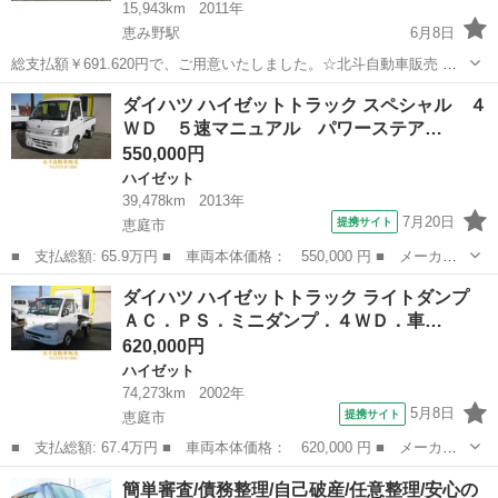
15,943km
2011年
恵み野駅
6月8日
総支払額￥691.620円で、ご用意いたしました。☆北斗自動車販売 ☆
当店は軽自動車からミニバンまで幅広い車種をご用意！余計な経費を
北海道
恵庭市
恵み野駅
ハイゼット
トラック
ダイハツ ハイゼットトラック スペシャル ４
削減し良質車を格安でご提供します：販売以外にも整備、板金、保険
ＷＤ ５速マニュアル パワーステア…
などお車のことなら何でもご相...
550,000円
ハイゼット
39,478km
2013年
7月20日
提携サイト
恵庭市
■ 支払総額: 65.9万円 ■ 車両本体価格： 550,000 円 ■ メーカー
名： ダイハツ ■ 車種名： ハイゼットトラック ■ グレード
北海道
恵庭市
ハイゼット
ダイハツ ハイゼットトラック ライトダンプ
名： スペシャル ４ＷＤ ５速マニュアル パワーステアリング
ＡＣ．ＰＳ．ミニダンプ．４ＷＤ．車…
■ 排気量： 6...
620,000円
ハイゼット
74,273km
2002年
5月8日
提携サイト
恵庭市
■ 支払総額: 67.4万円 ■ 車両本体価格： 620,000 円 ■ メーカー
名： ダイハツ ■ 車種名： ハイゼットトラック ■ グレード
北海道
恵庭市
ハイゼット
簡単審査/債務整理/自己破産/任意整理/安心の
名： ライトダンプ ＡＣ．ＰＳ．ミニダンプ．４ＷＤ．車検８年４