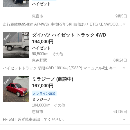
ハイゼット
恵庭市
9月5日
走行距離86954km AT/4WD/ 車検R7年5月 錆傷あり ETC/KENWOODナ
ビBluetooth 社外スピーカー ヒッチメンバー 社外フロントバンパー、
北海道
恵庭市
ハイゼット
ジャンボ
ダイハツ ハイゼット トラック 4WD
スタッドレス付けます 昨年ディーラーにてミッションOH 現...
194,000円
ハイゼット
90,500km
その他
恵み野駅
8月24日
ハイゼットトラック 切替4WD 1991年式(S83P) マニュアル4速 キーレ
スドア、モモのウッドステアリング、ワンセグ付きナビ、タコメー
北海道
恵庭市
恵み野駅
ハイゼット
トラック
ミラジーノ (商談中)
タ、ルーフキャリア、荷台パイプ シート加工 タイベル交換 表示有り
167,000円
古い車...
オンライン決済
ミラジーノ
104,000km
その他
恵庭市
6月16日
FF 5MT 必ず現車確認してください。
北海道
恵庭市
ミラジーノ