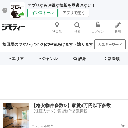
アプリならお得な情報を見逃さない！
インストール
アプリで開く
秋田県
検索
ログイン
投稿
秋田県のヤマハ(バイク)の中古あげます・譲ります
人気キーワード
エリア
ジャンル
詳細
新着順
【格安物件多数✨】家賃4万円以下多数
【保証人ナシ】賃貸物件多数掲載！
Ad
ニフティ不動産