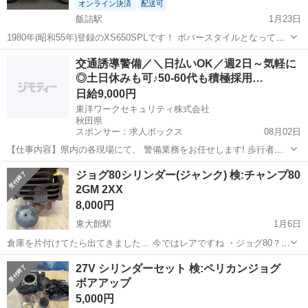
オンライン決済
配送可
飯詰駅
1月23日
1980年(昭和55年)登録のXS650SPLです！ ボバースタイルとなってお
ります。 実動車です。 カラー▪️グレー 距離▪️2,762km(メーター交換) 現
秋田
大仙市
飯詰駅
ヤマハ
ボバースタイル
交通誘導警備／＼日払いOK／週2日～気軽に
車確認、全国陸送承りますのでご相談下さい。
◎土日休みも可♪50-60代も積極採用…
日給9,000円
東洋ワークセキュリティ株式会社
秋田県
スポンサー：求人ボックス
08月02日
【仕事内容】県内の各現場にて、 警備業務をお任せします! 歩行者の
誘導 一般車両の誘導 工事車両の誘導 これがメインの業務です! 難しい
アルバイト・パート / 契約社員
ジョグ80シリンダー(ジャンク) 検:チャンプ80
ことは特にありません 土日祝休み・固定休など 希望通りのシフトが可
2GM 2XX
能なので 無理なく働けますよ...
8,000円
東大館駅
1月6日
倉庫を片付けてたら出てきました… 今ではレアですね ・ジョグ80？シ
リンダーには2XX00と刻印有り ・ピストン穴あき(直径48ミリ) ・シリ
秋田
大館市
東大館駅
ヤマハ
シリンダー
27V シリンダーセット 検:ペリカンジョグ
ンダーサビ有り 幸いシリンダーに大きな縦キズありませんので、う
ボアアップ
ま...
5,000円