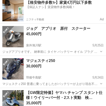
【格安物件多数✨】家賃4万円以下多数
内に無料駐車場あり★！《岩手県釜石市》 人気の工場のお仕事 ◇空気
【保証人ナシ】賃貸物件多数掲載！
圧制御機器（シリンダ、バルブ...
Ad
ニフティ不動産
ジョグ アプリオ 原付 スクーター
45,000円
泉外旭川駅
5月25日
ジョグアプリオです。 納車前に タイヤ バッテリー オイル プラグ 新
品にさせていただきます。 秋田市内であれば登録、配送無料でやらせ
秋田
秋田市
泉外旭川駅
ヤマハ
アプリオ
マジェスティ250
てもらってます。 不動の原付の下取りもさせていただいてます。 よろ
30,000円
しくお願いします。
羽後牛島駅
5月24日
マジェスティ250 普通に乗ってましたがバッテリーが上がり現在不
動。書類等あり バッテリー繋いでもかかりませんでした。処分しよう
秋田
秋田市
羽後牛島駅
ヤマハ
バッテリー
【GW限定特価】ヤマハ チャンプ スタント仕
と思いますが3万で欲しい方いますか？
様！ウイリーバー付・2スト実動 検…
35,000円