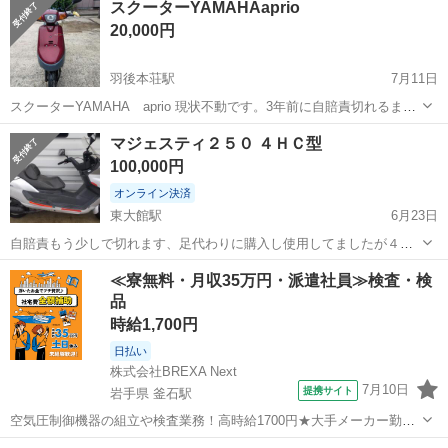
スクーターYAMAHAaprio
カウルだけブラックで塗装してます。 エンジンはかかりますが、高回
20,000円
転でエンストします...
羽後本荘駅
7月11日
スクーターYAMAHA aprio 現状不動です。3年前に自賠責切れるまで
は走行してます。ナンバーは外してます。不動のため詳細については
秋田
由利本荘市
羽後本荘駅
ヤマハ
マジェスティ２５０ ４ＨＣ型
お答えできませんが、ご質問あればわかる範囲で回答します。そのた
100,000円
め、購入後のいかなる状態...
オンライン決済
東大館駅
6月23日
自賠責もう少しで切れます、足代わりに購入し使用してましたが４輪
を買い足したので必要な方おりましたらお譲りします。 バッテリー新
秋田
大館市
東大館駅
ヤマハ
≪寮無料・月収35万円・派遣社員≫検査・検
品 タイヤ前後昨年交換 フロントブレーキ一昨年交換 キャブレター洗
品
浄は今年に入ってから ヘッド...
時給1,700円
日払い
株式会社BREXA Next
7月10日
提携サイト
岩手県 釜石駅
空気圧制御機器の組立や検査業務！高時給1700円★大手メーカー勤
務！嬉しい寮費無料！ワンルーム寮完備★マイカー通勤OK＆工場敷地
岩手
釜石市
釜石駅
その他