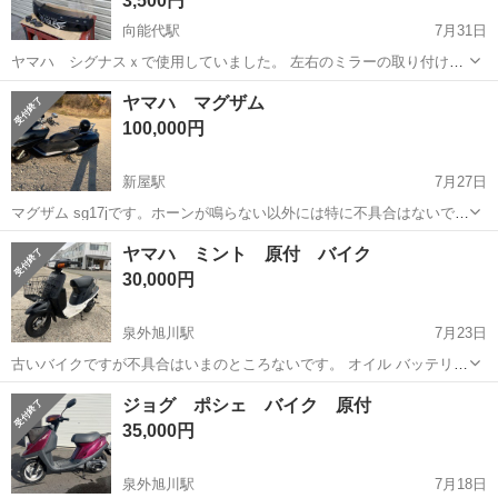
3,500円
向能代駅
7月31日
ヤマハ シグナスｘで使用していました。 左右のミラーの取り付け位
置で固定するタイプです。 金具もあります。 車種によっては 原付ス
秋田
能代市
向能代駅
ヤマハ
スクーター
ヤマハ マグザム
クーターにも使用できるみたいです。 ヤマハ ジョグ50には取付でき
100,000円
ました。 ヤマハ以...
新屋駅
7月27日
マグザム sg17jです。ホーンが鳴らない以外には特に不具合はないで
す。自賠責もありますので名義変更後すぐ乗れます。 走行距離14000
秋田
秋田市
新屋駅
ヤマハ
マグザム
ヤマハ ミント 原付 バイク
キロ 燃料ポンプ、バッテリー新品に変えました。
30,000円
泉外旭川駅
7月23日
古いバイクですが不具合はいまのところないです。 オイル バッテリー
新品です 現車確認大歓迎 秋田市内であれば無料で登録代行します 秋
秋田
秋田市
泉外旭川駅
ヤマハ
無料
ジョグ ポシェ バイク 原付
田市内であれば無料で配送します 下取りもしてます よろしくお願いし
35,000円
ます
泉外旭川駅
7月18日