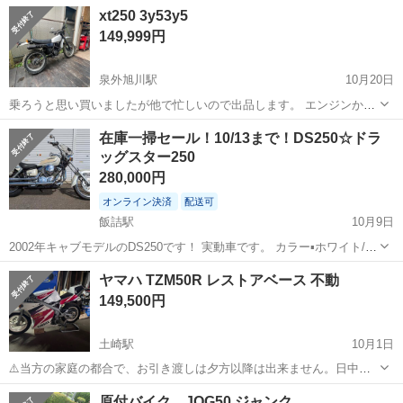
中中！社会保険完備！送迎あり！◎マイカー通勤OK＆無料駐車場完
宮城
泉中央駅
その他
xt250 3y53y5
備！作業着無償貸与◎食堂利用可★《宮城県黒川郡大和町》 人気の工
149,999円
場のお仕事 ◇半導体製造設備...
泉外旭川駅
10月20日
乗ろうと思い買いましたが他で忙しいので出品します。 エンジンかか
ります。 書類あり タンク中はサビ小 ウィンカー バッ直 バッテリー
秋田
秋田市
泉外旭川駅
ヤマハ
シート
在庫一掃セール！10/13まで！DS250☆ドラ
新品 シート破けが酷かったんでとりあえず適当な合皮シート貼り付け
ッグスター250
タイヤ前後2001年製要...
280,000円
オンライン決済
配送可
飯詰駅
10月9日
2002年キャブモデルのDS250です！ 実動車です。 カラー▪️ホワイト/ア
イボリー 距離▪️24,202km 約4インチのフォークジョイントでロングフ
秋田
大仙市
飯詰駅
ヤマハ
ドラッグスター
ヤマハ TZM50R レストアベース 不動
ォークになっています。 2年前、前後タイヤ交換してますのでまだま
149,500円
だ溝あ...
土崎駅
10月1日
⚠️当方の家庭の都合で、お引き渡しは夕方以降は出来ません。日中、
引き取り可能な方でお願いします。 ヤマハ TZM50R レストアベー
秋田
秋田市
土崎駅
ヤマハ
TZM
原付バイク JOG50 ジャンク