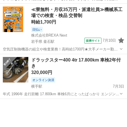
のシート傷、割れはあります！ 購入の際は現車確認を必ずよろしくお
秋田
秋田市
和田駅
ヤマハ
シグナス
≪寮無料・月収35万円・派遣社員≫機械系工
願いします
場での検査・検品 交替制
時給1,700円
日払い
株式会社BREXA Next
7月10日
提携サイト
岩手県 釜石駅
空気圧制御機器の組立や検査業務！高時給1700円★大手メーカー勤
務！嬉しい寮費無料！ワンルーム寮完備★マイカー通勤OK＆工場敷地
岩手
釜石市
釜石駅
その他
ドラックスター400 4tr 17.800km 車検2年付
内に無料駐車場あり★！《岩手県釜石市》 人気の工場のお仕事 ◇空気
き
圧制御機器（シリンダ、バルブ...
320,000円
オンライン決済
横手駅
7月3日
年式 1996年 走行距離 17.800km 車検6月にとったばっかり エンジン良
好(セル1) 整備が必要な箇所 フロントフォークのシール(点錆なし) 車検
秋田
横手市
横手駅
ヤマハ
シーシーバー
時にオイルオイルフィルター、ブレーキフルード交換済み 車検に再...