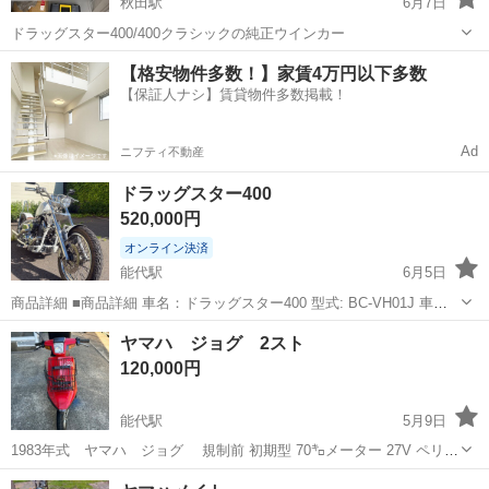
秋田駅
6月7日
ドラッグスター400/400クラシックの純正ウインカー
秋田
秋田市
秋田駅
ヤマハ
ドラッグスター
【格安物件多数！】家賃4万円以下多数
【保証人ナシ】賃貸物件多数掲載！
Ad
ニフティ不動産
ドラッグスター400
520,000円
オンライン決済
能代駅
6月5日
商品詳細 ■商品詳細 車名：ドラッグスター400 型式: BC-VH01J 車
検：令和9年11月 走行距離：社外メーターの為不明扱い（メーター読
秋田
能代市
能代駅
ヤマハ
ヤマハ ジョグ 2スト
み） カラー：ホワイト 書類：鍵1本 現在 エンジン始動可能 実働車に
120,000円
なりま...
能代駅
5月9日
1983年式 ヤマハ ジョグ 規制前 初期型 70㌔メーター 27V ペリカ
ン ジョグ JOG 引き取り限定（陸送はいたしません） ナンバー有り 自
秋田
能代市
能代駅
ヤマハ
ジョグ