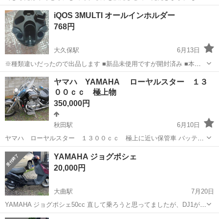
しくおねがいします。
秋田
横手市
醍醐駅
ヤマハ
チャンバー
iQOS 3MULTI オールインホルダー
768円
大久保駅
6月13日
※種類違いだったので出品します ■新品未使用ですが開封済み ■本体
のみ、箱無し ■神経質な方は御遠慮下さい ■ブラック
秋田
秋田市
大久保駅
ヤマハ
種類
ヤマハ YAMAHA ローヤルスター １３
００ｃｃ 極上物
350,000円
秋田駅
6月10日
ヤマハ ローヤルスター １３００ｃｃ 極上に近い保管車 バッテリ
ー新品 エンジン一発始動 走行２９０００ｋｍ メッキ類ピカピカ 手
秋田
秋田市
秋田駅
ヤマハ
メッキ
YAMAHA ジョグポシェ
入れしてました 車検は半年前、きれてます。 希望金額より早い方、す
20,000円
こしですが、値引き...
大曲駅
7月20日
YAMAHA ジョグポシェ50cc 直して乗ろうと思ってましたが、DJ1が
手に入ったので手放す事にしました。 ブラックで塗装する予定でリア
秋田
大仙市
大曲駅
ヤマハ