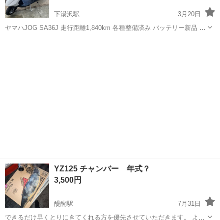
下湯沢駅
3月20日
ヤマハJOG SA36J 走行距離1,840km 各種整備済み バッテリー新品 自
賠責9月まで有り ヘルメット新品Lサイズ付きですが シート下に収納出
秋田
雄勝郡
下湯沢駅
ヤマハ
ヘルメット
来ません。 通学、通勤に如何でしょうか？
YZ125 チャンバー 年式？
3,500円
醍醐駅
7月31日
できるだけ早くとりにきてくれる方を優先させていただきます。 よろ