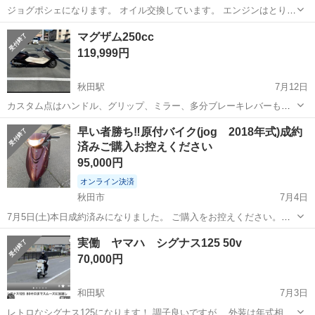
ジョグポシェになります。 オイル交換しています。 エンジンはとりあ
えずかかり乗れますが タイヤバッテリー交換時期です。 銘柄等こだわ
秋田
秋田市
泉外旭川駅
ヤマハ
ジョグ
マグザム250cc
りがなければプラス10000円でタイヤバッテリー新品にしてお渡しする
119,999円
ことも可能です。 ...
秋田駅
7月12日
カスタム点はハンドル、グリップ、ミラー、多分ブレーキレバーもか
なとおもいます。 シート、シートエンドのバー、足を乗せる所交換、
秋田
秋田市
秋田駅
ヤマハ
マグザム
早い者勝ち‼️原付バイク(jog 2018年式)成約
ナンバーステー、フロントのダンパー？メッキカバー、リアの左側メ
済みご購入お控えください
ッキカバーがカスタム点になります！ ...
95,000円
オンライン決済
秋田市
7月4日
7月5日(土)本日成約済みになりました。 ご購入をお控えください。
2024年(6月)に秋田市のカマダサイクルというバイク屋さんにて中古購
秋田
秋田市
ヤマハ
タイヤ
実働 ヤマハ シグナス125 50v
入(約15万円)しました。 約1年私はバイクを使用しており現在約2.4万
70,000円
キロ走ってい...
和田駅
7月3日
レトロなシグナス125になります！ 調子良いですが、 外装は年式相応