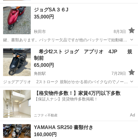
ジョグSA３６J
35,000円
秋田市
8月3日
鍵、書類あります。バッテリー欠品ですが他のバッテリーで始動確認
しました。
秋田
秋田市
ヤマハ
希少❗️2スト ジョグ アプリオ 4JP 規
制前
65,000円
角館駅
7月29日
ジョグアプリオ 2ストローク 規制がかかる前のバイクなのでノーマ
ルでスピードが速いです！ 型式 4JP カラー ブラック 状
秋田
仙北市
角館駅
ヤマハ
【格安物件多数！】家賃4万円以下多数
態 キャブレターOH⭕️ バッテリー新品⭕️
【保証人ナシ】賃貸物件多数掲載！
セルスター...
Ad
ニフティ不動産
YAMAHA SR250 書類付き
160,000円