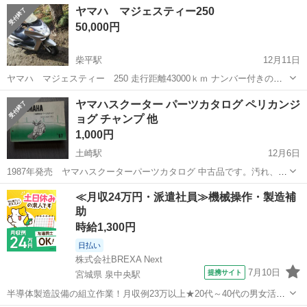
ヤマハ マジェスティー250
50,000円
柴平駅
12月11日
ヤマハ マジェスティー 250 走行距離43000ｋｍ ナンバー付きのた
め名義変更終了まで預かり金３万円をお願いします。 自賠責４月まで
秋田
鹿角市
柴平駅
ヤマハ
自賠責
ヤマハスクーター パーツカタログ ペリカンジ
付いています。 現在、路面凍結のため自走は無理です。 ご検討をよろ
ョグ チャンプ 他
しくお願いします。
1,000円
土崎駅
12月6日
1987年発売 ヤマハスクーターパーツカタログ 中古品です。汚れ、
傷、日焼け、あります。 神経質な方の入札はご遠慮願います。 酷い油
秋田
秋田市
土崎駅
ヤマハ
ペリカンジョグ
≪月収24万円・派遣社員≫機械操作・製造補
汚れや、メモ書き、切り抜きなどは無いようです 当時のスクーターが
助
お好きな方、資料など...
時給1,300円
日払い
株式会社BREXA Next
7月10日
提携サイト
宮城県 泉中央駅
半導体製造設備の組立作業！月収例23万以上★20代～40代の男女活躍