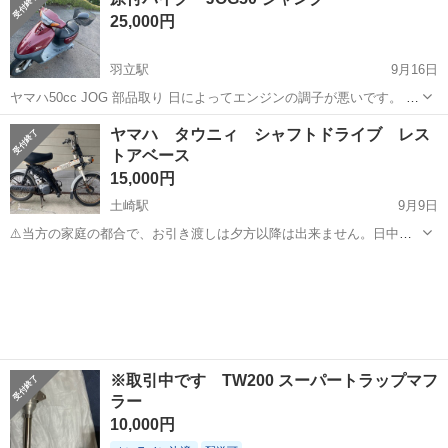
ス 不動 火花飛んでます。圧縮ある感じです。ギア入ります。 長期倉
25,000円
庫内保管車...
羽立駅
9月16日
ヤマハ50cc JOG 部品取り 日によってエンジンの調子が悪いです。 掛
かったり、掛からなかったりします。 バイクに詳しい方はすぐ直せる
秋田
男鹿市
羽立駅
ヤマハ
ジャンク
ヤマハ タウニィ シャフトドライブ レス
かも知れません。 わかる方にお願いします。 走行距離 写真確認して
トアベース
ください。
15,000円
土崎駅
9月9日
⚠️当方の家庭の都合で、お引き渡しは夕方以降は出来ません。日中、
引き取り可能な方でお願いします。 ヤマハ タウニィ 1980年発売の2
秋田
秋田市
土崎駅
ヤマハ
タウニィ
ストローク単気筒49cc 2.8ps 2速オートマチックでシャフトドライ
ブ。 ...
※取引中です TW200 スーパートラップマフ
ラー
10,000円