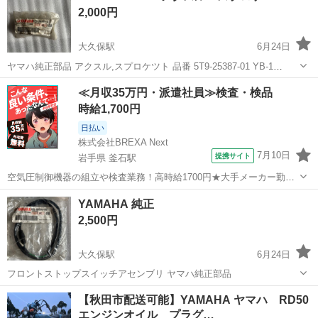
2,000円
大久保駅
6月24日
ヤマハ純正部品 アクスル,スプロケツト 品番 5T9-25387-01 YB-1
YAMAHA
秋田
潟上市
大久保駅
ヤマハ
アクスル
≪月収35万円・派遣社員≫検査・検品
時給1,700円
日払い
株式会社BREXA Next
7月10日
提携サイト
岩手県 釜石駅
空気圧制御機器の組立や検査業務！高時給1700円★大手メーカー勤
務！嬉しい寮費無料！ワンルーム寮完備★マイカー通勤OK＆工場敷地
岩手
釜石市
釜石駅
その他
YAMAHA 純正
内に無料駐車場あり★！《岩手県釜石市》 人気の工場のお仕事 ◇空気
2,500円
圧制御機器（シリンダ、バルブ...
大久保駅
6月24日
フロントストップスイッチアセンブリ ヤマハ純正部品
秋田
潟上市
大久保駅
ヤマハ
部品
【秋田市配送可能】YAMAHA ヤマハ RD50
エンジンオイル プラグ…