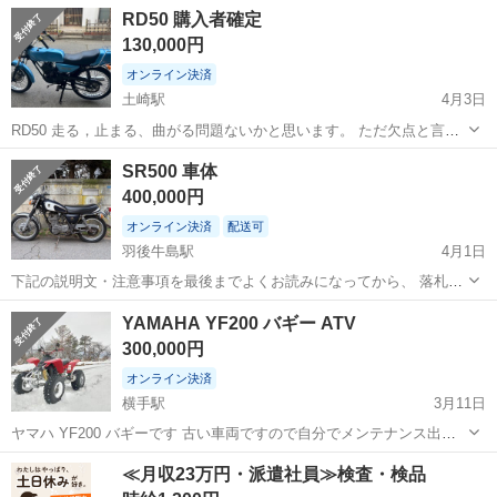
おりません キックはおります 鍵あり 現在不動車
秋田
能代市
向能代駅
ヤマハ
キャブ
RD50 購入者確定
130,000円
オンライン決済
土崎駅
4月3日
RD50 走る，止まる、曲がる問題ないかと思います。 ただ欠点と言え
ばガスコックのゴムパッキンが劣化してガソリンが少し垂れてきま
秋田
秋田市
土崎駅
ヤマハ
D50
SR500 車体
す。 車両交換考えていますのでよろしくお願いします。
400,000円
オンライン決済
配送可
羽後牛島駅
4月1日
下記の説明文・注意事項を最後までよくお読みになってから、 落札頂
きます様にお願いいたします。国内物のSR500（1JN）になります。
秋田
秋田市
羽後牛島駅
ヤマハ
個人
YAMAHA YF200 バギー ATV
【車両詳細】 車種：SR500（1JN） 車台番号：1JN-21**** 年式：1...
300,000円
オンライン決済
横手駅
3月11日
ヤマハ YF200 バギーです 古い車両ですので自分でメンテナンス出来
る方 現車確認してからの入札お願い致します アクセルはレバーではな
秋田
横手市
横手駅
ヤマハ
ATV
≪月収23万円・派遣社員≫検査・検品
くバイクスロットルタイプです。 使えるか分かりませんがキャブレタ