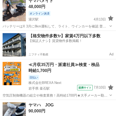
ヤマハメイト
賠責保険付き 令和10年6月 荷台の箱は付きません‼️（車体のみ） 中
48,000円
古...
オンライン決済
湯沢駅
4月13日
バッテリーはX 3月に8km運転して、ライト、ウインカーを確認 普通
に走ります サビ、ヨゴレ、ワレ、シート破れ（テープで補修）ありま
秋田
雄勝郡
湯沢駅
ヤマハ
ウインカー
【格安物件多数✨】家賃4万円以下多数
す
【保証人ナシ】賃貸物件多数掲載！
Ad
ニフティ不動産
≪月収35万円・派遣社員≫検査・検品
時給1,700円
日払い
株式会社BREXA Next
7月10日
提携サイト
岩手県 釜石駅
空気圧制御機器の組立や検査業務！高時給1700円★大手メーカー勤
務！嬉しい寮費無料！ワンルーム寮完備★マイカー通勤OK＆工場敷地
岩手
釜石市
釜石駅
その他
ヤマハ JOG
内に無料駐車場あり★！《岩手県釜石市》 人気の工場のお仕事 ◇空気
90,000円
圧制御機器（シリンダ、バルブ...