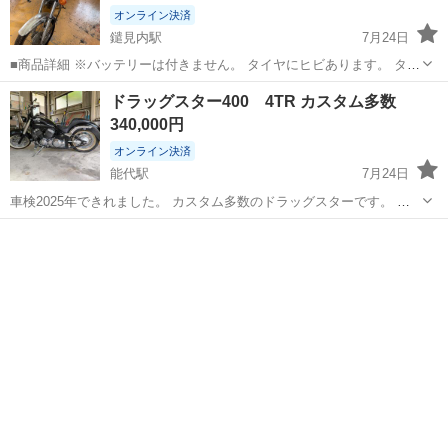
オンライン決済
鑓見内駅
7月24日
■商品詳細 ※バッテリーは付きません。 タイヤにヒビあります。 タン
ク内はたいへん綺麗でした。 その他、見落としがあるかもしれません
秋田
大仙市
鑓見内駅
ヤマハ
タンク
ドラッグスター400 4TR カスタム多数
が、現状優先とさせていただきます。 登録できる書類をお付けしま
340,000円
す。 保障期間等設けていませ...
オンライン決済
能代駅
7月24日
車検2025年できれました。 カスタム多数のドラッグスターです。 平
成12年 ライト、ミラー、ワイドハンドル、フロントフォーク、マフラ
秋田
能代市
能代駅
ヤマハ
ドラッグスター
ー等色々カスタム多数です。 走行距離7000Kmの低走行です。 バッ...