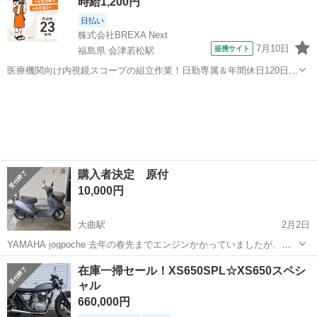
時給1,200円
ー、タイヤチェーン、ヘ...
日払い
株式会社BREXA Next
7月10日
提携サイト
福島県 会津若松駅
医療機関向け内視鏡スコープの組立作業！日勤専属＆年間休日120日
★◎20代～40代の男女活躍中！送迎あり！マイカー通勤OK◎無料駐車
福島
会津若松市
会津若松駅
その他
場あり★日払いあり◎空調完備で快適作業！《福島県会津若松市》 人
気の工場のお仕事 ◇医療機...
購入者決定 原付
10,000円
大曲駅
2月2日
YAMAHA jogpoche 去年の春先までエンジンかかっていましたが、今
はかからない状態です。 廃車証明書類あります。 取引き場所・日時に
秋田
大仙市
大曲駅
ヤマハ
廃車
在庫一掃セール！XS650SPL☆XS650スペシ
関して 近場であれば配送も可能です。 ご相談下さい。
ャル
660,000円