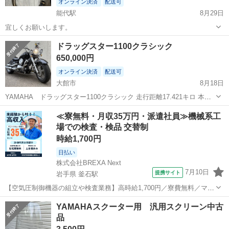
オンライン決済
配送可
能代駅
8月29日
宜しくお願いします。
秋田
能代市
能代駅
ヤマハ
ドラッグスター1100クラシック
650,000円
オンライン決済
配送可
大館市
8月18日
YAMAHA ドラッグスター1100クラシック 走行距離17.421キロ 本体
65万の配送費5万で、 70万で取引します。 車検2026年7月23日まで 今
秋田
大館市
ヤマハ
ドラッグスター
≪寮無料・月収35万円・派遣社員≫機械系工
月いっぱいまでの取引でお願いします。 今...
場での検査・検品 交替制
時給1,700円
日払い
株式会社BREXA Next
7月10日
提携サイト
岩手県 釜石駅
【空気圧制御機器の組立や検査業務】高時給1,700円／寮費無料／マイ
カー通勤OK＆工場敷地内に無料駐車場あり 人気の工場のお仕事 ◇空
岩手
釜石市
釜石駅
その他
YAMAHAスクーター用 汎用スクリーン中古
気圧制御機器（シリンダ、バルブ等）の製造・組立、検査、梱包、入
品
出荷業務◇ ＊大手メーカー...