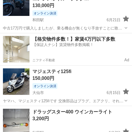
130,000円
オンライン決済
和田駅
6月21日
中古17万円で購入しましたが、乗る機会が無くなり手放すことに致し
ました。 現在前後左側ウィンカー割れあります。 エンジンオイル、プ
秋田
秋田市
和田駅
ヤマハ
【格安物件多数！】家賃4万円以下多数
ラグ新品2本付き、ヘッドライトバルブ、6Vバッテリー新品となって
【保証人ナシ】賃貸物件多数掲載！
おります。 純正ハンドル有...
Ad
ニフティ不動産
マジェスティ125fi
150,000円
オンライン決済
大仙市
6月15日
ヤマハ、マジェスティ125fiです 交換部品はプラグ、エアクリ、それと
マジェスティ125fiの弱点のイモビキーも新品交換してあります、おま
秋田
大仙市
ヤマハ
ジェネレータ
ドラッグスター400 ウインカーライト
け部品で社外品のジェネレータもつけます、 走行距離は現在38061キ
3,200円
ロです、自賠責は令...