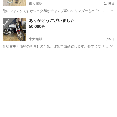
東大館駅
1月6日
他にジャンクですがジョグ80かチャンプ80のシリンダーも出品中！
70km/hメーターのペリカンジョグから外したシリンダー、ヘッド、ピ
秋田
大館市
東大館駅
ヤマハ
27V
ありがとうございました
ストン等です。 付属品 1.ピストン 2.シリンダー(刻印27V00...
50,000円
東大館駅
1月5日
仕様変更と価格の見直しのため、改めて出品致します。長文になりま
すが最後までお読みください。 他にもバイク車両を出しています。絶
秋田
大館市
東大館駅
ヤマハ
カスタム
賛断捨離中です！ ヤマハの旧タイプレーサーの[RA31A]をイメージし
て作りました！ ...