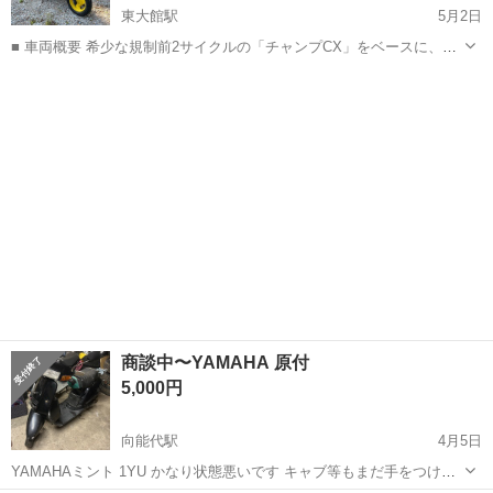
東大館駅
5月2日
■ 車両概要 希少な規制前2サイクルの「チャンプCX」をベースに、エ
クストリーム（スタント）遊びができるよう仕上げた一台です。RSよ
秋田
大館市
東大館駅
ヤマハ
ウイリーバー
りもホイールベースが長く安定感があるため、練習機には最適かと思
います！ GWに遠方から...
商談中〜YAMAHA 原付
5,000円
向能代駅
4月5日
YAMAHAミント 1YU かなり状態悪いです キャブ等もまだ手をつけて