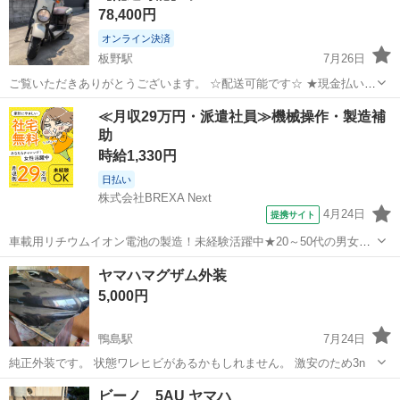
78,400円
オンライン決済
板野駅
7月26日
ご覧いただきありがとうございます。 ☆配送可能です☆ ★現金払い、
オンライン決算可能★ 【商品】 ■ヤマハ ■VOX ※バッテリー新品 ※
徳島
板野郡
板野駅
ヤマハ
≪月収29万円・派遣社員≫機械操作・製造補
燃料の針が調子悪いです。あとブレーキの効きが悪いです。外装の色
助
褪せ等はあります...
時給1,330円
日払い
株式会社BREXA Next
4月24日
提携サイト
車載用リチウムイオン電池の製造！未経験活躍中★20～50代の男女活
躍中！寮費無料★備品付き1R寮完備！自宅からマイカー通勤OK！無料
徳島
その他
ヤマハマグザム外装
駐車場完備◎正社員登用制度あり！《徳島県板野郡松茂町》 人気の工
5,000円
場のお仕事 ◇車載用リチウ...
鴨島駅
7月24日
純正外装です。 状態ワレヒビがあるかもしれません。 激安のため3n
徳島
阿波市
鴨島駅
ヤマハ
状態
ビーノ 5AU ヤマハ