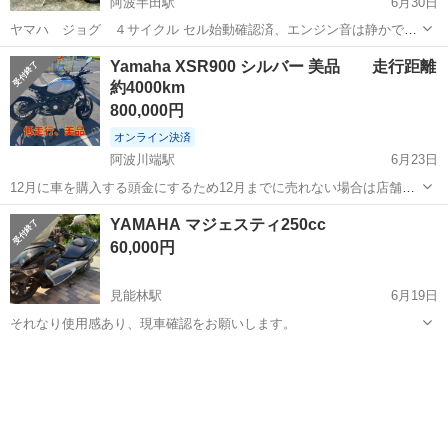
阿波半田駅
6月30日
ヤマハ ジョグ ４サイクル セル始動確認済、エンジン音は静かで異
音は感じられません。 タイヤの山は前後共に７部程度（個人主観） 外
徳島
美馬郡
阿波半田駅
ヤマハ
Yamaha XSR900 シルバー 美品 走行距離
装の割れは見当たりませんが、メーター周りのカウルに若干隙間（写
約4000km
真5枚目）があります。 現状で即...
800,000円
オンライン決済
阿波川端駅
6月23日
12月に車を購入する頭金にするため12月までに売れない場合は店舗の
買取に持って行く予定です 気になる方はお早めにお声がけください
徳島
板野郡
阿波川端駅
ヤマハ
YAMAHA マジェスティ250cc
YAMAHA XSR900 乗る機会がほとんどないため出品しました。 立ち
60,000円
転けもなく、倉庫...
見能林駅
6月19日
それなり使用感あり、現車確認をお願いします。
徳島
阿南市
見能林駅
ヤマハ
それなり