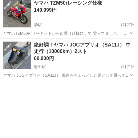
ヤマハ TZM50rレーシング仕様
149,999円
学駅
7月27日
ヤマハTZM50R サーキットから街乗り仕様にして 乗ってました。 ス
ピードギヤ壊れてます。 エンジンかかりますが ギヤ入れるとストール
徳島
吉野川市
学駅
ヤマハ
TZM
絶好調！ヤマハ JOGアプリオ（SA11J） 中
します。 エンジン下ろして直そうと思いましたが 直す時間もないので
走行（10000km）2スト
出品します。 お...
60,000円
府中駅
7月21日
ヤマハ JOGアプリオ（SA11J） 現在もちょっとした足として乗ってお
りますので少し距離は伸びます。 ※バッテリー交換後65000円に値上
徳島
徳島市
府中駅
ヤマハ
アプリオ
げします。 〇車体情報〇 ・エンジン絶好調 ・中走行 約1万km （前オ
ーナー...