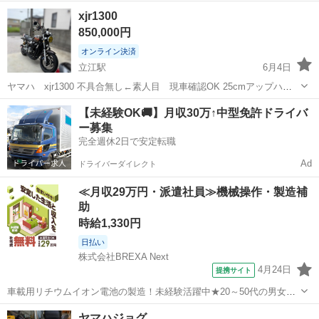
さい レーサーになります。公道走行は不可能です。 モトクロス入門と
徳島
徳島市
徳島駅
ヤマハ
モトクロス
xjr1300
して2024年に購入。 家庭の都合で売却を考えています。 オンライン
850,000円
決済にしてますが...
オンライン決済
立江駅
6月4日
ヤマハ xjr1300 不具合無し←素人目 現車確認OK 25cmアップハン
ドル ワイヤー類新品交換 社外ショート管 バッフル変えました。 マ
徳島
小松島市
立江駅
ヤマハ
【未経験OK🚚】月収30万↑中型免許ドライバ
ーシャルヘッドライト デベソのイエロー 走行距離 約23500km 乗るの
ー募集
で伸びま...
完全週休2日で安定転職
Ad
ドライバーダイレクト
≪月収29万円・派遣社員≫機械操作・製造補
助
時給1,330円
日払い
株式会社BREXA Next
4月24日
提携サイト
車載用リチウムイオン電池の製造！未経験活躍中★20～50代の男女活
躍中！寮費無料★備品付き1R寮完備！自宅からマイカー通勤OK！無料
徳島
その他
ヤマハジョグ