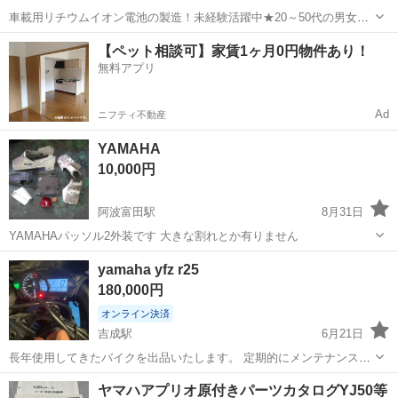
車載用リチウムイオン電池の製造！未経験活躍中★20～50代の男女活
躍中！寮費無料★備品付き1R寮完備！自宅からマイカー通勤OK！無料
徳島
その他
【ペット相談可】家賃1ヶ月0円物件あり！
駐車場完備◎正社員登用制度あり！《徳島県板野郡松茂町》 人気の工
無料アプリ
場のお仕事 ◇車載用リチウ...
Ad
ニフティ不動産
YAMAHA
10,000円
阿波富田駅
8月31日
YAMAHAパッソル2外装です 大きな割れとか有りません
徳島
徳島市
阿波富田駅
ヤマハ
パッソル
yamaha yfz r25
180,000円
オンライン決済
吉成駅
6月21日
長年使用してきたバイクを出品いたします。 定期的にメンテナンスを
行っており、状態は良好です。 写真のとおり、傷や擦れがございます
徳島
徳島市
吉成駅
ヤマハ
r25
ヤマハアプリオ原付きパーツカタログYJ50等
ので、実物をご確認いただき、納得された上でご購入をお願いいたし