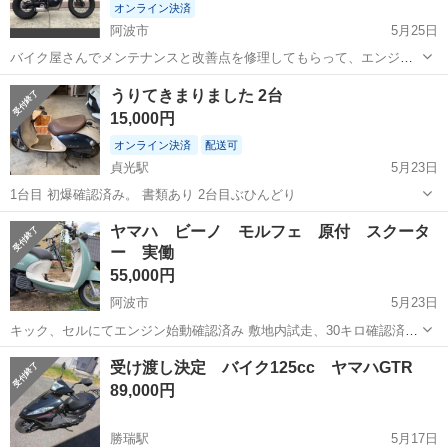
オンライン決済
阿波市
5月25日
バイク屋さんでメンテナンスと改善点を修理してもらって、エンジン
も絶好調です。自賠責2年ついてます。 通勤用に使ってますが、先立
徳島
阿波市
ヤマハ
エンジン
うりてきまりました 2台
つものがなく、泣く泣く手放します。。あくまで中古ですが比較的に
15,000円
綺麗な状態です。が3Nでお願いしたい...
オンライン決済
配送可
貞光駅
5月23日
1台目 初爆確認済み。 書類あり 2台目ぶひんどり
徳島
美馬市
貞光駅
ヤマハ
ヤマハ ビーノ モルフェ 原付 スクータ
ー 実働
55,000円
阿波市
5月23日
キック、セルにてエンジン始動確認済み 敷地内試走、30キロ確認済
み。 ブレーキもききます。 タイヤもまだいけると思います。 年式相
徳島
阿波市
ヤマハ
スクーター
受け渡し決定 バイク125cc ヤマハGTR
応の傷、汚れなどあります。 シート破れてますが、シートカバーつけ
89,000円
ます。 通勤、通学に大...
勝瑞駅
5月17日