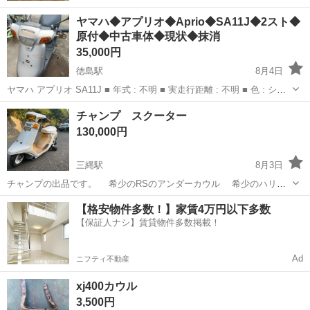
ヤマハ◆アプリオ◆Aprio◆SA11J◆2スト◆
原付◆中古車体◆現状◆抹消
35,000円
徳島駅
8月4日
ヤマハ アプリオ SA11J ■ 年式 : 不明 ■ 実走行距離 : 不明 ■ 色 : シル
バー ■ 実動車ですが、セルで始動する際にコツがいります（オイルラ
徳島
徳島市
徳島駅
ヤマハ
アプリオ
チャンプ スクーター
ンプを点灯させたまましばらく待って、燃料メ...
130,000円
三縄駅
8月3日
チャンプの出品です。 希少のRSのアンダーカウル 希少のハリケ
ーンチャンバー(刻印あり) ハンドルも絞って悪そうな仕様になってま
徳島
三好市
三縄駅
ヤマハ
スクーター
【格安物件多数！】家賃4万円以下多数
す。 エンジンも掛かります。 限界までシャコタン チャンプも少
【保証人ナシ】賃貸物件多数掲載！
なくなってます。 短...
Ad
ニフティ不動産
xj400カウル
3,500円