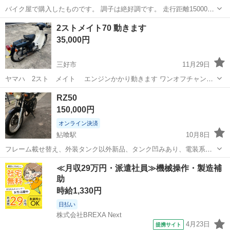
バイク屋で購入したものです。 調子は絶好調です。 走行距離15000km
ほど。 自賠責四年入ってます。 値下げOK
徳島
小松島市
立江駅
ヤマハ
ジョグ
2ストメイト70 動きます
35,000円
三好市
11月29日
ヤマハ 2スト メイト エンジンかかり動きます ワンオフチャンバ
ー シャコタン 直キャブ 不都合も多いです。 修理前提でお考え下さ
徳島
三好市
ヤマハ
シャコタン
RZ50
い。
150,000円
オンライン決済
鮎喰駅
10月8日
フレーム載せ替え、外装タンク以外新品、タンク凹みあり、電装系新
品、バッテリー載せたらセル使えます。今は押しがけです。現状不
徳島
徳島市
鮎喰駅
ヤマハ
タンク
≪月収29万円・派遣社員≫機械操作・製造補
動。 エンジンシリンダーとピストン中古ですが交換してます。 異音が
助
するのでベアリング交換かウォータポン...
時給1,330円
日払い
株式会社BREXA Next
4月23日
提携サイト