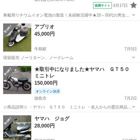
4月17日
提携サイト
車載用リチウムイオン電池の製造！未経験活躍中★20～50代の男女活
躍中！寮費無料★備品付き1R寮完備！自宅からマイカー通勤OK！無料
徳島
その他
アプリオ
駐車場完備◎正社員登用制度あり！《徳島県板野郡松茂町》 人気の工
45,000円
場のお仕事 ◇車載用リチウ...
牛島駅
7月5日
現状販売 ノーリターン、ノークレーム
徳島
吉野川市
牛島駅
ヤマハ
★取引中になりました★ヤマハ ＧＴ５０
ミニトレ
150,000円
オンライン決済
徳島市
7月2日
☆商品説明☆ ・ヤマハ ＧＴ５０ ミニトレ ・友人からの委託商品に
なります。 ・今年５月に購入して近隣等を走行していたようですが諸
徳島
徳島市
ヤマハ
ミニトレ
ヤマハ ジョグ
事情で手放すようです。 ・自賠責保険満期日 令和１０年７月 ・サー
28,000円
ビスマニュアル ...