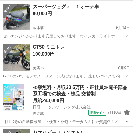
スーパージョグｚ １オーナ車
80,000円
蔵本駅
6月14日
セルエンジンかかります安定しております、ウインカーライトホーン
確認が取れております、書類あります。不具合なし引き取り場所は中
徳島
徳島市
蔵本駅
ヤマハ
GT50 ミニトレ
島田町のキヨ−エイタクトの裏の駐車場でお願いします、090-
100,000円
3783−1967です、よろしくお願い致...
美馬市
6月9日
GT50の2st、モノサス、リターン式になります。 楽しいバイクで2年ほ
ど前にレストアしてましたが他のバイクを触ってますので不要になり
徳島
美馬市
ヤマハ
オーバーフロー
≪寮無料・月収30.5万円・正社員≫電子部品
出品しました。 走る止まる曲がる問題ありません。 フレームからエン
系工場での検査・検品 交替制
ジンを下ろ...
月給240,000円
日研トータルソーシング株式会社
7月10日
提携サイト
勝瑞駅
【LED等の自動機械加工・検査・梱包・データ入力】寮費無料！／年
間休日は130日以上／未経験OK！ お仕事について スマートフォンやパ
徳島
鳴門市
勝瑞駅
その他
ヤマハビーノ（２スト）