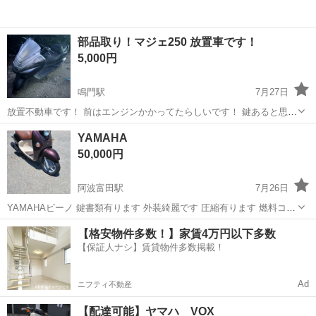
部品取り！マジェ250 放置車です！
5,000円
鳴門駅
7月27日
放置不動車です！ 前はエンジンかかってたらしいです！ 鍵あると思う
んですが今紛失中なんで、無いものと思ってください！ 書類❌ 部品取
徳島
鳴門市
鳴門駅
ヤマハ
YAMAHA
りでお願いします！ マフラー外されてないです ノークレームノーリタ
50,000円
ーンでお願いします！ 購...
阿波富田駅
7月26日
YAMAHAビーノ 鍵書類有ります 外装綺麗です 圧縮有ります 燃料コッ
ク錆び無いです バッテリー充電してます 燃料モーター交換してくださ
徳島
徳島市
阿波富田駅
ヤマハ
【格安物件多数！】家賃4万円以下多数
い
【保証人ナシ】賃貸物件多数掲載！
Ad
ニフティ不動産
【配達可能】ヤマハ VOX