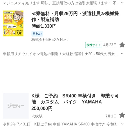
マジェスティ売ります 即決、直接引取の方は値引き頑張ります！ 不具
合はブレーキが少し固いです。きくにはききます。 エンジンは好調で
徳島
南小松島駅
ヤマハ
コケ
≪寮無料・月収29万円・派遣社員≫機械操
セル一発始動です！ 外装にコケ傷あります。シートも少し汚れてま
作・製造補助
す。 よろしくお願いします...
時給1,330円
日払い
株式会社BREXA Next
4月23日
提携サイト
車載用リチウムイオン電池の製造！未経験活躍中★20～50代の男女活
躍中！寮費無料★備品付き1R寮完備！自宅からマイカー通勤OK！無料
徳島
その他
駐車場完備◎正社員登用制度あり！《徳島県板野郡松茂町》 人気の工
場のお仕事 ◇車載用リチウ...
K様 ご予約 SR400 車検付き 即乗り可
能 カスタム バイク YAMAHA
250,000円
穴吹駅
7月1日
令和2年 7／31日 K様ご予約 車種 YAMAHA SR400 車検付き 令和3年