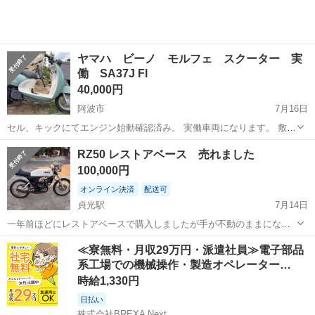
ヤマハ ビーノ モルフェ スクーター 実
働 SA37J Fl
40,000円
阿波市
7月16日
セル、キックにてエンジン始動確認済み。 実働車両になります。 敷地
内走行してみましたが、 問題なく走れます。 ブレーキもよくききま
徳島
阿波市
ヤマハ
スクーター
RZ50 レストアベース 売れました
す。 走る止まる曲がる問題なし！ シート破れ、バッテリーカバー欠品
100,000円
シートカバーダイソ...
オンライン決済
配送可
貞光駅
7月14日
一年前ほどにレストアベースで購入しましたが手が不動のままになり
ます。 セル回ります。 ライト系光ます 左ウィンカーつきませんでし
徳島
美馬市
貞光駅
ヤマハ
≪寮無料・月収29万円・派遣社員≫電子部品
た 触れる方お願いします。 値引き等はしません。 現社は徳島県美馬
系工場での機械操作・製造オペレーター…
市にあります
時給1,330円
日払い
株式会社BREXA Next