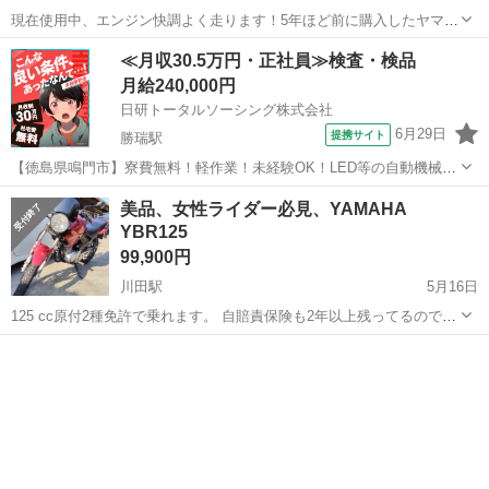
現在使用中、エンジン快調よく走ります！5年ほど前に購入したヤマハ
GTRX125です。2012年製、私が三人目で、今のカスタムはほぼ最初の
徳島
板野郡
勝瑞駅
ヤマハ
GTR
≪月収30.5万円・正社員≫検査・検品
オーナーが全部です。 二人目は通勤用に購入しましたが、あまり使わ
月給240,000円
なかったそうです。 私は...
日研トータルソーシング株式会社
6月29日
提携サイト
勝瑞駅
【徳島県鳴門市】寮費無料！軽作業！未経験OK！LED等の自動機械加
工・検査・梱包・データ入力《お仕事No.NS0560》 お仕事について ス
徳島
鳴門市
勝瑞駅
その他
美品、女性ライダー必見、YAMAHA
マートフォンやパソコン、車などに使われるLED等の電子部品の製造
YBR125
とそれに付帯する作...
99,900円
川田駅
5月16日
125 cc原付2種免許で乗れます。 自賠責保険も2年以上残ってるので、
お得🉐 全オーナーさんが女性だった事もあり、細かいキズは有ります
徳島
阿波市
川田駅
ヤマハ
YBR
が、状態は良く、ビギナーさんにも乗りやすいバイク🏍️だと思いま
す。 現車見学してみては ...