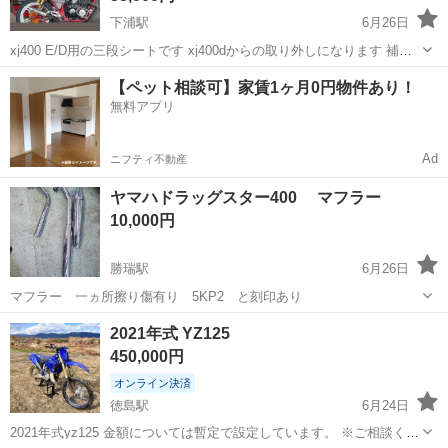
下浦駅
6月26日
xj400 E/D用の三段シートです xj400dからの取り外しになります 補強
しっかりしてます シート金具は無しです 長さは約53センチほどです
徳島
名西郡
下浦駅
ヤマハ
三段シート
【ペット相談可】家賃1ヶ月0円物件あり！
ステッカーの後は有りますが特に気になる剥がれ、傷はないです。
無料アプリ
シール後ア...
Ad
ニフティ不動産
ヤマハドラッグスター400 マフラー
10,000円
勝瑞駅
6月26日
マフラー 一ヵ所擦り傷有り 5KP2 と刻印あり
徳島
板野郡
勝瑞駅
ヤマハ
2021年式 YZ125
450,000円
オンライン決済
徳島駅
6月24日
2021年式yz125 金額については暫定で設定しています。 ※ご相談くだ