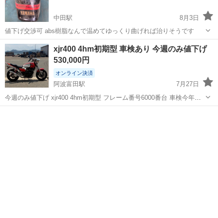
中田駅
8月3日
値下げ交渉可 abs樹脂なんで温めてゆっくり曲げれば治りそうです
徳島
小松島市
中田駅
ヤマハ
xjr400 4hm初期型 車検あり 今週のみ値下げ
530,000円
オンライン決済
阿波富田駅
7月27日
今週のみ値下げ xjr400 4hm初期型 フレーム番号6000番台 車検今年の
12月まであります。 去年の7月にキャブオーバーホールしてます 3000
徳島
徳島市
阿波富田駅
ヤマハ
キロごとにオイル交換してます。 カムチェーンの音してます。 カスタ
ム多...