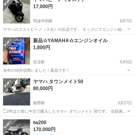
ソコン、車などに使われるLED等の電子部品の製造とそれに付帯する
17,000円
作業になります。①部品を...
阿波半田駅
6月7日
ヤマハの２ストビーノ（２台）の出品です。 キックにてエンジン始動
確認済です。 セルはバッテリー消耗の為始動はしませんでしたが、始
徳島
美馬郡
阿波半田駅
ヤマハ
スト
新品☆YAMAHA☆エンジンオイル
動しそうな音はしてますのでバッテリー交換で生き返ると思います。
1,800円
子供が大学で使用していた車両です...
佐古駅
6月5日
去年の10月頃買いました！新品です！
徳島
徳島市
佐古駅
ヤマハ
エンジンオイル
ヤマハ タウンメイト50
80,000円
板野駅
5月27日
◯2年ほど前に中古で購入したヤマハ タウンメイト 50です。 自賠責保
険、令和8年まであり 【傷などの状態】とくに目立った大きな傷はあ
徳島
板野郡
板野駅
ヤマハ
タウンメイト
tw200
りません。 【アピールポイント】状態はいいのでまだまだ使えます！
170,000円
最近バッテリーとタイヤ変...