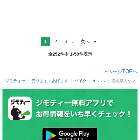
1
2
3
...
次へ
全252件中 1-50件表示
ページTOPへ
ジモティー
売ります・あげます
バイク
ヤマハ
徳島県のヤマハ