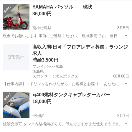
10月まで車検ついています。 実働です。エンジンも今の時期キック1
徳島
美馬市
穴吹駅
ヤマハ
カスタム
YAMAHA パッソル 現状
発でかかります。 前オーナーは女性の方なのでマメにメンテナンス
36,000円
も...
南小松島駅
8月5日
現金でお願いします 事前にご連絡ください。 現状販売です。 当日の
値下げもご遠慮ください。 取引時間10分超過でキャンセルとさせてい
徳島
小松島市
南小松島駅
ヤマハ
高収入/即日可「フロアレディ募集」ラウンジ
ただきます。 冷やかしやコメント逃げ等はやめてください。 最近、増
求人
えてきています。
時給3,500円
プレイバッハ永島
徳島県
スポンサー：求人ボックス
08月06日
【仕事内容】～ドリンクを作りながら、お客様とお喋り～ あなたにお
まかせすることは、基本的にこれだけです! もちろん、ママがフォロー
アルバイト・パート
xj400燃料タンクキャブレターカバー
してくれるので未経験者さんもご安心ください わからないことは、溜
18,000円
め込まずに遠慮なく聞いてみましょう...
中田駅
8月1日
値段交渉可 タンク内結構錆びてて、凹んでますがまだ使えそうです。
徳島
小松島市
中田駅
ヤマハ