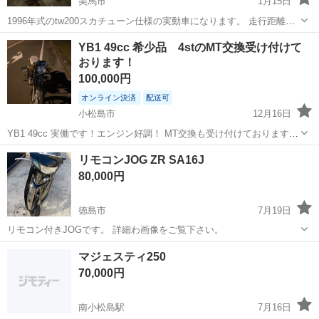
美馬市
1月15日
1996年式のtw200スカチューン仕様の実動車になります。 走行距離は
前オーナー様がメーター変えているため不明です。 タイヤの山まだま
徳島
美馬市
ヤマハ
ペダル
YB1 49cc 希少品 4stのMT交換受け付けて
だあります。 セルモーターありますが、セルスターターなしです。 今
おります！
はキックのみで始動して...
100,000円
オンライン決済
配送可
小松島市
12月16日
YB1 49cc 実働です！エンジン好調！ MT交換も受け付けております！
MTの4st実働であればなんでも交換⭕️ スクーター❌ 悪い所 ・全体的に
徳島
小松島市
ヤマハ
フェンダー
リモコンJOG ZR SA16J
錆あり傷ありです。 ・リアルフェンダー穴空いています。 他に関...
80,000円
徳島市
7月19日
リモコン付きJOGです。 詳細わ画像をご覧下さい。
徳島
徳島市
ヤマハ
リモコン
マジェスティ250
70,000円
南小松島駅
7月16日