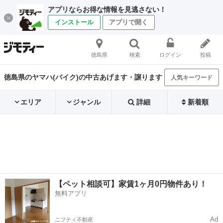
アプリならお得な情報を見逃さない！
インストール
アプリで開く
徳島県
検索
ログイン
投稿
徳島県のヤマハ(バイク)の中古あげます・譲ります
人気キーワード
エリア
ジャンル
詳細
新着順
【ペット相談可】家賃1ヶ月0円物件あり！
無料アプリ
Ad
ニフティ不動産