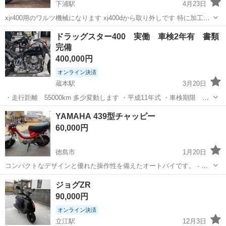
下浦駅
4月23日
xjr400用のワルツ機械になります xj400dから取り外しです 特に加工な
どしてないのでxjr400はもちろんポン付けでつきます xj400はカラー入
徳島
名西郡
下浦駅
ヤマハ
xjr
ドラッグスター400 実働 車検2年有 書類
れるなど少しの工夫でつきます ステーギリギリのところでカットされ
完備
てます...
400,000円
オンライン決済
蔵本駅
3月20日
・走行距離 55000km 多少変動します ・平成11年式 ・車検期限 令
和9年6月12日 ⚠状態 ・基本セル1です ・動作 走る曲がる止まる
徳島
徳島市
蔵本駅
ヤマハ
ドラッグスター
YAMAHA 439型チャッピー
問題なし ウィンカー異常なし 走行距離に似合わずめっ
60,000円
ちゃ元気...
徳島市
1月20日
コンパクトなデザインと優れた操作性を備えたオートバイです。 - ブ
ランド: Yamaha - モデル名: 439型チャッピー50 - カラー: レッド/ホワ
徳島
徳島市
ヤマハ
チャッピー
ジョグZR
イト - タイプ: オートバイ - シートタイプ: ロングシート ...
90,000円
オンライン決済
立江駅
12月3日