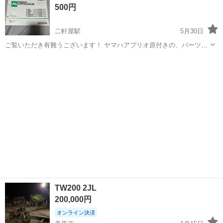
500円
ます。 中古品のため、購入後の保...
二軒屋駅
5月30日
ご覧いただき有難うございます！ ヤマハアプリオ原付きの、パーツカ
タログ本です。 DIYので修理やカスタム時に重宝します！ 2000年発行
徳島
徳島市
二軒屋駅
ヤマハ
アプリオ
本ゆえ汚れ等経年劣化は有りますが、 まだまだ使えます。 商品引渡し
は夕方以降が希望で...
TW200 2JL
200,000円
オンライン決済