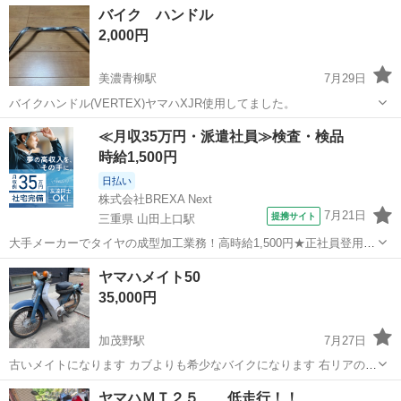
バイク ハンドル
2,000円
美濃青柳駅
7月29日
バイクハンドル(VERTEX)ヤマハXJR使用してました。
岐阜
大垣市
美濃青柳駅
ヤマハ
ハンドル
≪月収35万円・派遣社員≫検査・検品
時給1,500円
日払い
株式会社BREXA Next
7月21日
提携サイト
三重県 山田上口駅
大手メーカーでタイヤの成型加工業務！高時給1,500円★正社員登用制
度あり！ワンルーム寮完備！マイカー通勤OK！無料駐車場あり！《三
三重
伊勢市
山田上口駅
その他
ヤマハメイト50
重県伊勢市》 人気の工場のお仕事 ◇タイヤの製造◇ トラック・バ
35,000円
ス・RV車用を中心とした...
加茂野駅
7月27日
古いメイトになります カブよりも希少なバイクになります 右リアのカ
バーが欠品してます 錆びはありますが公道復帰するには難しくないと
岐阜
美濃加茂市
加茂野駅
ヤマハ
メイト
ヤマハＭＴ２５ 低走行！！
思います よろしくお願いします