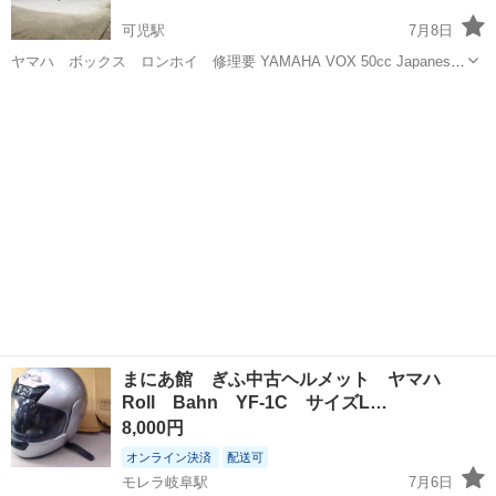
可児駅
7月8日
ヤマハ ボックス ロンホイ 修理要 YAMAHA VOX 50cc Japanese
original custum bike YAMAHA ヤマハ VOX ボックス ロンホイ 50cc
岐阜
可児市
可児駅
ヤマハ
SA31J 足回り加工 マフラー社...
まにあ館 ぎふ中古ヘルメット ヤマハ
Roll Bahn YF-1C サイズL…
8,000円
オンライン決済
配送可
モレラ岐阜駅
7月6日