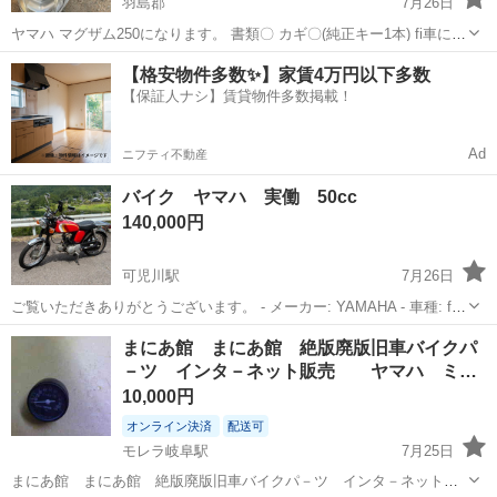
羽島郡
7月26日
ヤマハ マグザム250になります。 書類〇 カギ〇(純正キー1本) fi車にな
ります。 現在不動ですがおそらく インジェクションクリーナーで直る
岐阜
羽島郡
ヤマハ
マグザム
【格安物件多数✨】家賃4万円以下多数
と思います。 あくまでもレストアベースです。 あとは画像もしくは現
【保証人ナシ】賃貸物件多数掲載！
在確認でお願い...
Ad
ニフティ不動産
バイク ヤマハ 実働 50cc
140,000円
可児川駅
7月26日
ご覧いただきありがとうございます。 - メーカー: YAMAHA - 車種: fb-
1 four - カラー: レッド/ホワイト - 装備: リアキャリア 自賠責2年あり
岐阜
可児市
可児川駅
ヤマハ
four
まにあ館 まにあ館 絶版廃版旧車バイクパ
ます。 岐阜県可児市にて現車確認可能です。 7月...
－ツ インタ－ネット販売 ヤマハ ミ…
10,000円
オンライン決済
配送可
モレラ岐阜駅
7月25日
まにあ館 まにあ館 絶版廃版旧車バイクパ－ツ インタ－ネット販