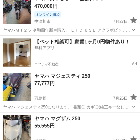
470,000円
オンライン決済
中津川市
7月27日
ヤマハＭＴ２５ 令和四年新車購入、 ＥＴＣ ＵＳＢ アクラボビッチマ
フラー フェンダーレス 社外レバー ついています。 まだ約３６００キ
岐阜
中津川市
ヤマハ
【ペット相談可】家賃1ヶ月0円物件あり！
ロなので まだまだこれから乗れる車両です。 親族の車両の代理出品に
無料アプリ
なります。 ...
Ad
ニフティ不動産
ヤマハ マジェスティ 250
77,777円
羽島郡
7月26日
ヤマハ マジェスティ250になります。 書類〇 カギ〇(純正キーなしの
スペア1本になります) キャブ車です。 現在不動ですが キャブオーバ
岐阜
羽島郡
ヤマハ
レストア
ヤマハ マグザム 250
ーホールでエンジンかかる程度だと思います。 あくまでもレストアベ
55,555円
ースです。 ハンドルグ...