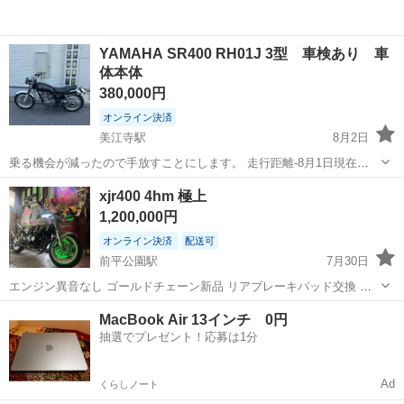
YAMAHA SR400 RH01J 3型 車検あり 車
体本体
380,000円
オンライン決済
美江寺駅
8月2日
乗る機会が減ったので手放すことにします。 走行距離-8月1日現在
21895km 型式-BC RH01J 車検-R10 5月 エンジン問題なくつきます。
岐阜
本巣市
美江寺駅
ヤマハ
xjr400 4hm 極上
走る曲がるも問題ありません。 最近まで乗っていました。また、売れ
1,200,000円
るま...
オンライン決済
配送可
前平公園駅
7月30日
エンジン異音なし ゴールドチェーン新品 リアブレーキパッド交換 ブ
レーキ別体新品 ウィンカー交換新品 クリアテール交換新品 タイヤ交
岐阜
美濃加茂市
前平公園駅
ヤマハ
MacBook Air 13インチ 0円
換新品 LED取り付け ストロボ取り付け ホーン取り付け アクセルワイ
抽選でプレゼント！応募は1分
ヤー新品交換 クラッチ...
Ad
くらしノート