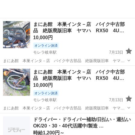
まにあ館 本巣インタ－店 バイク中古部
品 絶版廃版旧車 ヤマハ RX50 4U…
10,000円
オンライン決済
モレラ岐阜駅
7月13日
まにあ館 本巣インタ－店 バイク中古部品 絶版廃版旧車 ヤマ
ハ RX50 4U5 純正メ－タ－ 画像2の部品取り車よりばら売り 他
岐阜
本巣市
モレラ岐阜駅
ヤマハ
旧車
まにあ館 本巣インタ－店 バイク中古部
部品お問い合わせください 全国発送 店頭手渡しは予約制です 急な
品 絶版廃版旧車 ヤマハ RX50 4U…
対応はできません ...
10,000円
オンライン決済
モレラ岐阜駅
7月13日
まにあ館 本巣インタ－店 バイク中古部品 絶版廃版旧車 ヤマ
ハ RX50 4U5 リアキャストホイル １６インチ 画像2の部品取
岐阜
本巣市
モレラ岐阜駅
ヤマハ
旧車
ドライバー・ドライバー補助/日払い・週払い
り車よりばら売り 他部品お問い合わせください 全国発送 店頭手渡
OK/20・30・40代活躍中/製造 …
しは予約制です 急...
時給1,200円～