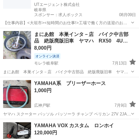
UTエージェント株式会社
岐阜県
スポンサー：求人ボックス
08月09日
【仕事内容】<大垣市><短時間のお仕事!>工場で働く方の送迎のお仕
事 第一種普通自動車免許があればOK!残業ほぼなし <履歴書不要 オン
アルバイト・パート
まにあ館 本巣インタ－店 バイク中古部
ライン面接OK><入社キャンペーン実施中!> <業種> 機械・精密機器・
品 絶版廃版旧車 ヤマハ RX50 4U…
金属 <仕事内容> 電...
8,000円
オンライン決済
モレラ岐阜駅
7月13日
まにあ館 本巣インタ－店 バイク中古部品 絶版廃版旧車 ヤマ
ハ RX50 4U5 フロントキャストホイル フロント１９インチキャス
岐阜
本巣市
モレラ岐阜駅
ヤマハ
旧車
YAMAHA系 ブリーザーホース
トホイルタイヤ付き タイヤは交換時期です 画像2の部品取り車より
1,000円
ばら売り 他部...
広神戸駅
7月9日
ヤマハ スクーター パッソル パッソーラ チャンプ ペリカン 27V 2JA
3KJ ジョグ アプリオ ZR に取り付けれるブリーザーホースキットで
岐阜
揖斐郡
広神戸駅
ヤマハ
ブリーザーホース
YAMAHA VOX カスタム ロンホイ
す。
120,000円