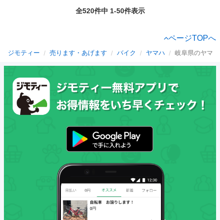
全520件中 1-50件表示
ページTOPへ
ジモティー
売ります・あげます
バイク
ヤマハ
岐阜県のヤマハ