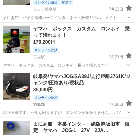
オンライン決済
配送可
モレラ岐阜駅
7月23日
まにあ館 バイク補修パーツインタ－ネット販売ヤマハ メイト ギ
ア ブレ－キシュ—NTB A６-BS5DV ヤマハ純正品番 5DV-W253E-
岐阜
本巣市
モレラ岐阜駅
ヤマハ
メイト
ヤマハ ボックス カスタム ロンホイ 乗
02 共通車種 ニュ－スメイトMD50 ギアUA06J アクシスZ ...
って帰れます！
179,200円
オンライン決済
可児駅
7月21日
ヤマハ ボックス カスタム ロンホイ 乗って帰れます！
岐阜
可児市
可児駅
ヤマハ
ロンホイ
岐阜発/ヤマハJOG/SA39J/走行距離3761K/ジ
ャンク/圧縮あり/現状品
35,000円
オンライン決済
羽島郡
7月20日
現状不動です。セルも回りますが、エンジンがかかりません。 バイク
ISMさんの陸送もできます。(着払い)事前にお問合せ下さい。 現状品
岐阜
羽島郡
ヤマハ
現状
まにあ館 本巣インタ－ 絶版廃版旧車 限
のため傷、汚れ等ございます 付属につきましては写真が全てです その
定 ヤマハ JOG-1 27V 2JA…
他写真にてご判断、ご確認...