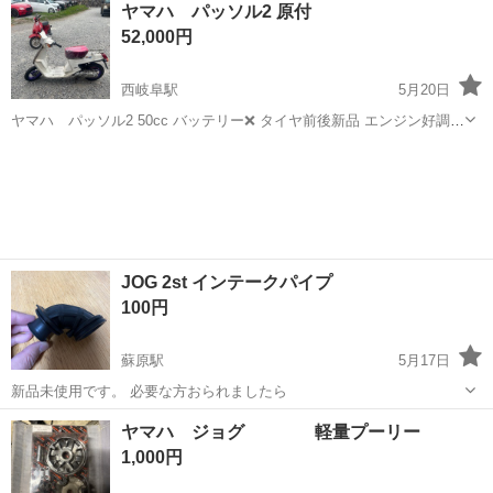
岐阜
加茂郡
中川辺駅
ヤマハ
サイドバック
ヤマハ パッソル2 原付
52,000円
西岐阜駅
5月20日
ヤマハ パッソル2 50cc バッテリー❌ タイヤ前後新品 エンジン好調
灯火類点灯確認 古い原付なので格安ベースとしてお考え下さい。 購入
岐阜
岐阜市
西岐阜駅
ヤマハ
パッソル
後の苦情とうはうけいれられませんので現社確認推奨してます。 書類
あり 販売証明
JOG 2st インテークパイプ
100円
蘇原駅
5月17日
新品未使用です。 必要な方おられましたら
岐阜
各務原市
蘇原駅
ヤマハ
パイプ
ヤマハ ジョグ 軽量プーリー
1,000円