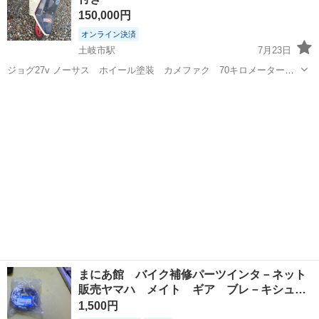
ス・RV車用を中心とした...
150,000円
オンライン決済
土岐市駅
7月23日
ジョグ27v ノーサス ホイール塗装 カメファク 70キロメーター
パワーフィルター セッティングをしましたが冬の為ダラダラです。
岐阜
土岐市
土岐市駅
ヤマハ
27v
現状で売ります。黄色ナンバー登録
まにあ館 バイク補修パーツインタ－ネット
販売ヤマハ メイト ギア ブレ－キシュ…
1,500円