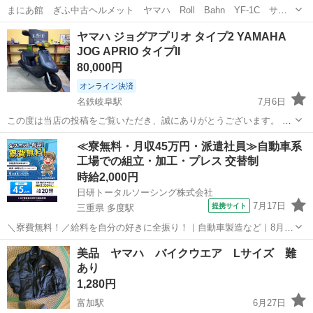
まにあ館 ぎふ中古ヘルメット ヤマハ Roll Bahn YF-1C サイ
ズL JIS 2種 PSC 中古品です 傷などございますが、使用に問題
岐阜
本巣市
モレラ岐阜駅
ヤマハ
ヤマハ ジョグアプリオ タイプ2 YAMAHA
ございません お探しの方どうぞ 本巣インタ－出口北50ｍ １５７
JOG APRIO タイプII
号...
80,000円
オンライン決済
名鉄岐阜駅
7月6日
この度は当店の投稿をご覧いただき、誠にありがとうございます。 旧
車から現行車まで幅広く取り扱っております R&P輪業 です。
岐阜
岐阜市
名鉄岐阜駅
ヤマハ
ジョグアプリオ
≪寮無料・月収45万円・派遣社員≫自動車系
━━━━━━━━━━━━━━━ 【車両情報】 ヤマハ ジョグアプリ
工場での組立・加工・プレス 交替制
オ タイプII ■ 状...
時給2,000円
日研トータルソーシング株式会社
7月17日
提携サイト
三重県 多度駅
＼寮費無料！／給料を自分の好きに全振り！｜自動車製造など｜8月入
社特典最大20万円！｜入社から半年後には時給2,050円！さらに長く働
三重
いなべ市
多度駅
その他
美品 ヤマハ バイクウエア Lサイズ 難
くほど時給UP☆ トヨタ車の製造（組立・加工など） トヨタ車体各工
あり
場でのミニバン・SUV...
1,280円
富加駅
6月27日