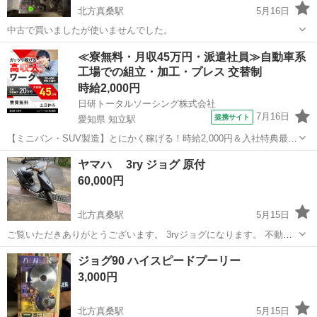
北方真桑駅
5月16日
中古で買いましたが使いませんでした。
岐阜
本巣郡
北方真桑駅
ヤマハ
プーリー
≪寮無料・月収45万円・派遣社員≫自動車系
工場での組立・加工・プレス 交替制
時給2,000円
日研トータルソーシング株式会社
7月16日
提携サイト
愛知県 知立駅
【ミニバン・SUV製造】とにかく稼げる！時給2,000円＆入社特典最大
20万円支給！／寮費無料＆生活備品付き／土日休み／未経験OK＆研修
愛知
刈谷市
知立駅
その他
ヤマハ 3ry ジョグ 原付
あり◎ ミニバン・SUV製造 トヨタ車体各工場でのミニバン・SUV新
60,000円
車製造に関わる諸作...
北方真桑駅
5月15日
ご覧いただきありがとうございます。 3ryジョグになります。 不動の
状態から動くようにしました。 改造点ですが、kn企画軽量プーリー、
岐阜
本巣郡
北方真桑駅
ヤマハ
ジョグ
ジョグ90 ハイスピードプーリー
ウェイトローラー5g×6、kn企画強化ベルト、kn企画クラッチアウタ
3,000円
ー、カメファク強...
北方真桑駅
5月15日