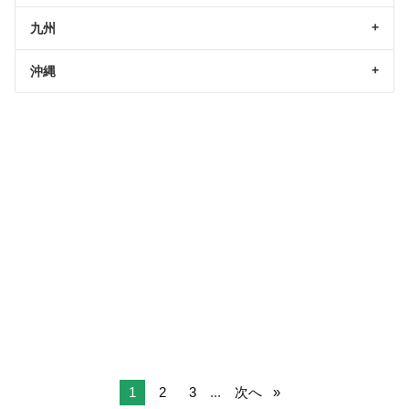
九州
沖縄
1
2
3
...
次へ