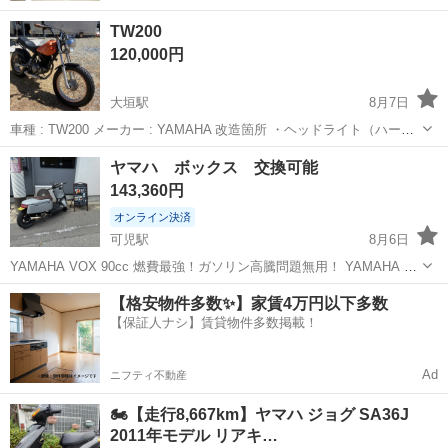
TW200
120,000円
大垣駅
8月7日
車種 : TW200 メーカー : YAMAHA 改造箇所 ・ヘッドライト（ハーレ
ー） ・メーター ・シート ・マフラー ・パワーフィルター ・リアフェ
岐阜
大垣市
大垣駅
ヤマハ
ヤマハ ボックス 交換可能
ンダー ・ウィンカー ・テールライト ・バッテリーレスの為、キック
143,360円
スタ...
オンライン決済
可児駅
8月6日
YAMAHA VOX 90cc 燃費最強！ガソリン高騰問題無用！ YAMAHA ヤ
マハ VOX ボックス ロンホイ 90cc ボアアップ SA31J 足回り加工 マ
岐阜
可児市
可児駅
ヤマハ
VOX
【格安物件多数✨】家賃4万円以下多数
フラー社外 スピードでます。メーター振り切り 50ccナン...
【保証人ナシ】賃貸物件多数掲載！
Ad
ニフティ不動産
🏍️【走行8,667km】ヤマハ ジョグ SA36J
2011年モデル リアキ…