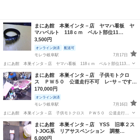
まにあ館 本巣インタ－店 ヤマハ看板 ヤ
マハベルト 118ｃｍ ベルト部位11…
3,500円
オンライン決済
配送可
モレラ岐阜駅
7月17日
まにあ館 本巣インタ－店 ヤマハ看板 118ｃｍ ベルト部位113ｃ
ｍ 新品 お探しの方にどうぞ 未使用 限定品です 店頭販売もし
岐阜
本巣市
モレラ岐阜駅
ヤマハ
まにあ館 本巣インタ－店 子供モトクロ
ておりますので、売れたら取り消します 店頭手渡し予約制 全国配
ス ＰＷ５０ 公道走行不可 レｰサ－です…
送OK
170,000円
オンライン決済
モレラ岐阜駅
7月16日
まにあ館 本巣インタ－店 子供モトクロス ＰＷ５０ 公道走行不
可 レｰサ－です 未整備 入庫状態未整備 キック 圧縮ＯＫ 不
岐阜
本巣市
モレラ岐阜駅
ヤマハ
モトクロス
まにあ館 本巣インタ－店 YSS 旧車２ス
動 有料になりますが、納車整備も対応できます お好きな方、お探し
トJOG系 リアサスペンション 調整…
の方どうぞ 他にもミ...
6,000円