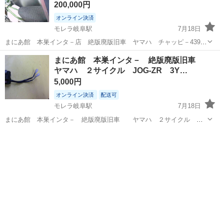
200,000円
オンライン決済
モレラ岐阜駅
7月18日
まにあ館 本巣インタ－店 絶版廃版旧車 ヤマハ チャッピ－439
２スト 趣味の１台 最近見かけなくなりました。昭和のスク－タ－
岐阜
本巣市
モレラ岐阜駅
ヤマハ
旧車
まにあ館 本巣インタ－ 絶版廃版旧車
お探しの方にどうぞ 走行776ｋｍ 登録書類完備 店頭展示中 下見予
ヤマハ ２サイクル JOG-ZR 3Y…
約にてＯ...
5,000円
オンライン決済
配送可
モレラ岐阜駅
7月18日
まにあ館 本巣インタ－ 絶版廃版旧車 ヤマハ ２サイクル
JOG-ZR 3YK ハンドルスイッチ 訳あり 裏側固定ねじ部位にかけ
岐阜
本巣市
モレラ岐阜駅
ヤマハ
旧車
あります ねじ山ありますので固定はできますが、この状態とな りま
す 廃盤品お探し...