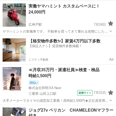
売 ヤマハ ミニトレ 100ｋｍメｰタ－ ヤマハ純正品 GT50/80
岐阜
本巣市
モレラ岐阜駅
ヤマハ
ミニトレ
実働ヤマハミント カスタムベースに！
MR50 TY50 などにも 店頭渡し予約にて対応 全国配送OK 旧車...
24,000円
広神戸駅
7月24日
ヤマハミントの実働車です。 不動車を買ってきて乗れる状態にしたも
のになります 年式的にもカウル割れあり、クリアハゲありです。 シー
岐阜
揖斐郡
広神戸駅
ヤマハ
【格安物件多数✨】家賃4万円以下多数
ト破れございます フロントのカゴ錆びていますが、ございます バッテ
【保証人ナシ】賃貸物件多数掲載！
リー上がってますが、他のバイ...
Ad
ニフティ不動産
≪月収35万円・派遣社員≫検査・検品
時給1,500円
日払い
株式会社BREXA Next
7月21日
提携サイト
三重県 山田上口駅
大手メーカーでタイヤの成型加工業務！高時給1,500円★正社員登用制
度あり！ワンルーム寮完備！マイカー通勤OK！無料駐車場あり！《三
三重
伊勢市
山田上口駅
その他
ジョグ27v ペリカン CHAMELEONマフラー
重県伊勢市》 人気の工場のお仕事 ◇タイヤの製造◇ トラック・バ
付き