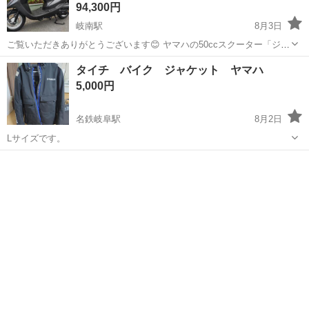
94,300円
岐南駅
8月3日
ご覧いただきありがとうございます😊 ヤマハの50ccスクーター「ジョ
グ（JOG）」です。 落ち着いたダークグレーの車体で、通勤・通学・
岐阜
羽島郡
岐南駅
ヤマハ
ジョグ
タイチ バイク ジャケット ヤマハ
お買い物など、日常の移動に使いやすい原付スクーターです🏍️ ✨走行
5,000円
距離8,667km！ メ...
名鉄岐阜駅
8月2日
Lサイズです。
岐阜
岐阜市
名鉄岐阜駅
ヤマハ