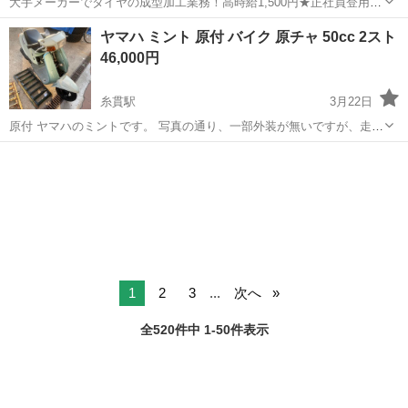
大手メーカーでタイヤの成型加工業務！高時給1,500円★正社員登用制
度あり！ワンルーム寮完備！マイカー通勤OK！無料駐車場あり！《三
三重
伊勢市
山田上口駅
その他
ヤマハ ミント 原付 バイク 原チャ 50cc 2スト
重県伊勢市》 人気の工場のお仕事 ◇タイヤの製造◇ トラック・バ
46,000円
ス・RV車用を中心とした...
糸貫駅
3月22日
原付 ヤマハのミントです。 写真の通り、一部外装が無いですが、走る
曲がる止まる問題ないです。通学に使ってました。 2ストです。 燃費
岐阜
岐阜市
糸貫駅
ヤマハ
スト
も悪くないですね。ガソリン高騰の今いかがでしょう？ ナンバーは切
ってあります。 市役所にて...
1
2
3
...
次へ
全520件中 1-50件表示