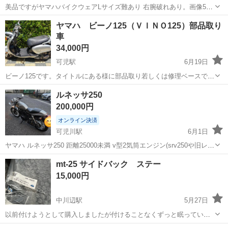
美品ですがヤマハバイクウェアLサイズ難あり 右腕破れあり。画像5番
目
岐阜
加茂郡
富加駅
ヤマハ
画像
ヤマハ ビーノ125（ＶＩＮＯ125）部品取り
車
34,000円
可児駅
6月19日
ビーノ125です。タイトルにある様に部品取り若しくは修理ベースで
す。状態はエンジンが掛かりません。プラグ交換、キャブレターはオ
岐阜
可児市
可児駅
ヤマハ
VINO
ルネッサ250
ーバーホールしてみましたが掛かりません。長年普通に乗っていまし
200,000円
たがエンジンが掛からなくなりました。...
オンライン決済
可児川駅
6月1日
ヤマハ ルネッサ250 距離25000未満 v型2気筒エンジン(srv250や旧レブ
ル250と同じエンジン) ハンドルの位置も低く見えますがかなり乗りや
岐阜
可児市
可児川駅
ヤマハ
オフ
mt-25 サイドバック ステー
すいです。 1度確認していただけると良いと思います。
15,000円
中川辺駅
5月27日
以前付けようとして購入しましたが付けることなくずっと眠っていま
した。袋は空いていますが物は全部揃っています。