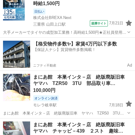
時給1,500円
あり 発...
日払い
株式会社BREXA Next
7月21日
提携サイト
三重県 山田上口駅
大手メーカーでタイヤの成型加工業務！高時給1,500円★正社員登用制
度あり！ワンルーム寮完備！マイカー通勤OK！無料駐車場あり！《三
三重
伊勢市
山田上口駅
その他
【格安物件多数✨】家賃4万円以下多数
重県伊勢市》 人気の工場のお仕事 ◇タイヤの製造◇ トラック・バ
【保証人ナシ】賃貸物件多数掲載！
ス・RV車用を中心とした...
Ad
ニフティ不動産
まにあ館 本巣インタ－店 絶版廃版旧車
ヤマハ TZR50 3TU 部品取り車…
100,000円
オンライン決済
モレラ岐阜駅
7月18日
まにあ館 本巣インタ－店 絶版廃版旧車 ヤマハ TZR50 3TU
部品取り車 不動 キーなし 画像の状態 不動 欠品多数 走行
岐阜
本巣市
モレラ岐阜駅
ヤマハ
TZR
まにあ館 本巣インタ－店 絶版廃版旧車
3605ｋｍ キツクＯＫ 鍵なし 販売登録書類発行できます 二輪業界
ヤマハ チャッピ－439 ２スト 趣味…
組合オークショ...