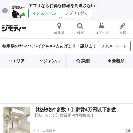
アプリならお得な情報を見逃さない！
インストール
アプリで開く
岐阜県
検索
ログイン
投稿
岐阜県のヤマハ(バイク)の中古あげます・譲ります
人気キーワード
エリア
ジャンル
詳細
新着順
【格安物件多数！】家賃4万円以下多数
【保証人ナシ】賃貸物件多数掲載！
Ad
ニフティ不動産