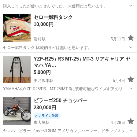
購入しましたが使いませんでした。 未使用だと思います。
岐阜
本巣郡
北方真桑駅
ヤマハ
プーリー
セロー燃料タンク
10,000円
岩村駅
5月11日
セロー燃料タンク 比較的サビは無いと思います。
岐阜
恵那市
岩村駅
ヤマハ
セロー
YZF-R25 / R3 MT-25 / MT-3 リアキャリア ヤ
マハ YA…
5,000円
美乃坂本駅
5月4日
YAMAHAのYZF-R25/R3、MT-25/MT-3に装着可能なワイズギアのリア
キャリアになります。 テールデザインにマッチしたパイプワークが魅
岐阜
中津川市
美乃坂本駅
ヤマハ
キャリア
ビラーゴ250 チョッパー
力のスチールパイプ製マット塗装が特徴のリアキャリアです。 付属品
230,000円
は画像に写っ...
オンライン決済
東大垣駅
4月29日
ヤマハ ビラーゴ xv250 3DM アメリカン、ハーレー、ドラッグスタ
ー、スティード、バルカン、マグナ、ジャズ エンジン始動ok 吹け上が