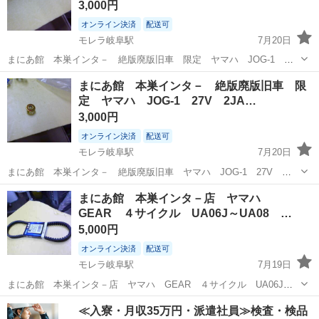
3,000円
オンライン決済
配送可
モレラ岐阜駅
7月20日
まにあ館 本巣インタ－ 絶版廃版旧車 限定 ヤマハ JOG-1
27V 2JA ペリカン キーカバ－ ブル－ 限定１個のみ 希少部
岐阜
本巣市
モレラ岐阜駅
ヤマハ
ブル
まにあ館 本巣インタ－ 絶版廃版旧車 限
品 メインキ—のカバ－です 現状 原物優先 完全ノークレ－ム
定 ヤマハ JOG-1 27V 2JA…
ノーリタ－ン お...
3,000円
オンライン決済
配送可
モレラ岐阜駅
7月20日
まにあ館 本巣インタ－ 絶版廃版旧車 ヤマハ JOG-1 27V
2JA ペリカン キーカバ－ ゴールド 限定１個のみ 希少部
岐阜
本巣市
モレラ岐阜駅
ヤマハ
27V
まにあ館 本巣インタ－店 ヤマハ
品 メインキ—のカバ－です 現状 原物優先 完全ノークレ－ム
GEAR ４サイクル UA06J～UA08 …
ノーリタ－ン お約束...
5,000円
オンライン決済
配送可
モレラ岐阜駅
7月19日
まにあ館 本巣インタ－店 ヤマハ GEAR ４サイクル UA06J～
UA08 ドライブベルト国産 新品 即納在庫あり 店頭手渡し 有
岐阜
本巣市
モレラ岐阜駅
ヤマハ
GEAR
≪入寮・月収35万円・派遣社員≫検査・検品
料ですが取り付け対応も可能 予約制 ドライブ系他追加部品も在庫