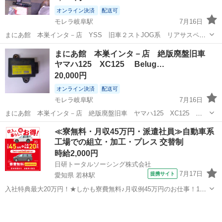
オンライン決済
配送可
モレラ岐阜駅
7月16日
まにあ館 本巣インタ－店 YSS 旧車２ストJOG系 リアサスペン
ション 調整付き 新品 220～230 JOG アプリオなど 汎用です
岐阜
本巣市
モレラ岐阜駅
ヤマハ
まにあ館 本巣インタ－店 絶版廃盤旧車
当社サービス工場にて有料取り付けも予約でできます 店頭手渡し予約
ヤマハ125 XC125 Belug…
制 ...
20,000円
オンライン決済
配送可
モレラ岐阜駅
7月16日
まにあ館 本巣インタ－店 絶版廃盤旧車 ヤマハ125 XC125
Beluga1990-1995 ＴＩＤ11-07Ａ 画像の電装部品 IGNITION
岐阜
本巣市
モレラ岐阜駅
ヤマハ
旧車
≪寮無料・月収45万円・派遣社員≫自動車系
UNIT 希少品 お探しの方にどうぞ 店頭手渡し予約制 ...
工場での組立・加工・プレス 交替制
時給2,000円
日研トータルソーシング株式会社
7月17日
提携サイト
愛知県 若林駅
入社特典最大20万円！★しかも寮費無料♪月収例45万円のお仕事！1年
目で年収560万円も可能！あなたの手で自動車をつくりませんか？ お
愛知
豊田市
若林駅
その他
仕事について トヨタ車体各工場でのミニバン・SUV新車製造に関わる
諸作業。 【プレス】巨...