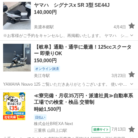
岐阜
安八郡
東大垣駅
ヤマハ
ビラーゴ
ヤマハ シグナスx SR 3型 SE44J
りok 走行ok エンジン異音なし。 バッテリー新品 カスタム内容 ロング
140,000円
フォー...
美濃本郷駅
4月4日
※お客様がご予約をキャンセルし、再掲載いたします。 ヤマハ シグ
ナスx SR 3型 SE44J 走行距離26,452（数キロ伸びる可能性あり） 過
岐阜
揖斐郡
美濃本郷駅
ヤマハ
シグナス
【岐阜】通勤・通学に最適！125ccスクータ
去に動物が飛び出してきて避けようとした際の転倒歴あり。右側フロ
ー 即乗りOK
ントウィ...
150,000円
オンライン決済
美江寺駅
3月23日
YAMAHA Nouvo 125 ご覧いただきありがとうございます。 使いやす
い125ccスクーターの出品になります。 【車両情報】 ・セル一発始動
岐阜
本巣市
美江寺駅
ヤマハ
スクーター
≪寮完備・月収35万円・派遣社員≫自動車系
・エンジン良好 ・走る・曲がる・止まる問題ありません ・軽くて取り
工場での検査・検品 交替制
回し...
時給1,500円
日払い
株式会社BREXA Next
7月13日
提携サイト
三重県 山田上口駅