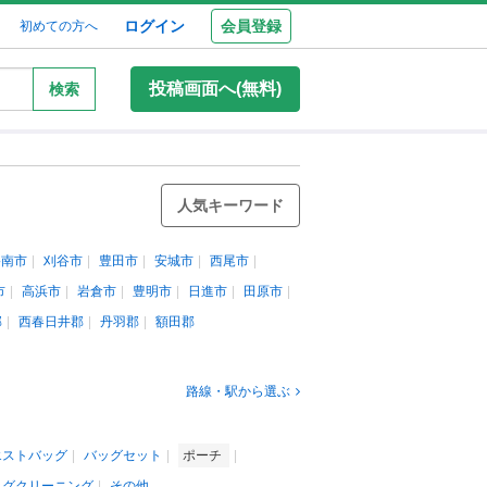
ログイン
会員登録
初めての方へ
投稿画面へ(無料)
検索
人気キーワード
碧南市
刈谷市
豊田市
安城市
西尾市
市
高浜市
岩倉市
豊明市
日進市
田原市
郡
西春日井郡
丹羽郡
額田郡
路線・駅から選ぶ
エストバッグ
バッグセット
ポーチ
ッグクリーニング
その他