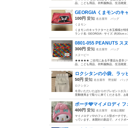
品、こども用品、衣料服飾品、生活雑貨、家
GEORGIA くまモンの
100円
愛知
名古屋市
バッグ
くまモン
くまモンのキャラクターと水玉模様が特徴の
ランド名: GEORGIA - サイズ: 約30cm
0801-055 PEANUT
300円
愛知
名古屋市
バッグ
スヌーピー
★★★★★ ご自宅にある不要品を是非ジ
品、こども用品、衣料服飾品、生活雑貨、家
ロクシタンの小袋、ラッピ
50円
愛知
名古屋市
野並駅
バッ
ロクシタン
今月いただいたばかりのプレゼントが入っ
里郵便局まで取りに来てくださる方、お
ポーチ🩵マイメロディ フ
400円
愛知
名古屋市
名城公園駅
マイメロディ🩷のフェイス型ポーチで
っています。未開封の新品で、メイクポー