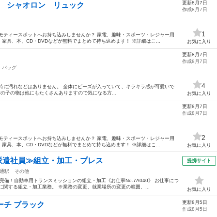
更新8月7日
ゴンズ シャオロン リュック
作成8月7日
1
モティースポットへお持ち込みしませんか？ 家電、趣味・スポーツ・レジャー用
具、本、CD・DVDなどが無料でまとめて持ち込めます！ ※詳細はこ...
お気に入り
更新8月7日
作成8月7日
バッグ
4
ポーチ 特に汚れなどはありません。 全体にビーズが入っていて、キラキラ感が可愛いで
です 女の子の物は他にもたくさんありますので気になる方...
お気に入り
更新8月7日
作成8月7日
2
モティースポットへお持ち込みしませんか？ 家電、趣味・スポーツ・レジャー用
具、本、CD・DVDなどが無料でまとめて持ち込めます！ ※詳細はこ...
お気に入り
・派遣社員≫組立・加工・プレス
提携サイト
通駅
その他
備！自動車用トランスミッションの組立・加工《お仕事No.7A040》 お仕事につ
に関する組立・加工業務。 ※業務の変更、就業場所の変更の範囲、...
お気に入り
更新8月5日
ポーチ ブラック
作成8月5日