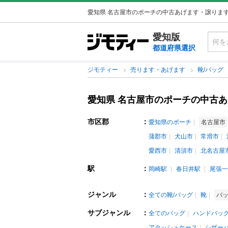
愛知県 名古屋市のポーチの中古あげます・譲りま
愛知版
都道府県選択
ジモティー
売ります・あげます
靴/バッグ
愛知県 名古屋市のポーチの中古
市区郡
：
愛知県のポーチ
名古屋市
蒲郡市
犬山市
常滑市
愛西市
清須市
北名古屋
駅
：
岡崎駅
春日井駅
尾張一
ジャンル
：
全ての靴/バッグ
靴
バ
サブジャンル
：
全てのバッグ
ハンドバッ
アタッシュケース
シザー