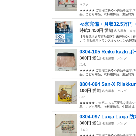
マスク
★★★★★ ご自宅にある不要品を是非ジ
品、こども用品、衣料服飾品、生活雑貨、家
≪寮完備・月収32.5万円
時給1,450円
愛知
名古屋市
東海
【愛知県名古屋市熱田区】未経験OK！寮完
いて 自動車用トランスミッションの製造
0804-105 Reiko kazki 
300円
愛知
名古屋市
バッグ
現地
★★★★★ ご自宅にある不要品を是非ジ
品、こども用品、衣料服飾品、生活雑貨、家
0804-094 San-X Rila
100円
愛知
名古屋市
バッグ
San
★★★★★ ご自宅にある不要品を是非ジ
品、こども用品、衣料服飾品、生活雑貨、家
0804-097 Luxja Luxj
300円
愛知
名古屋市
バッグ
オムツ
★★★★★ ご自宅にある不要品を是非ジ