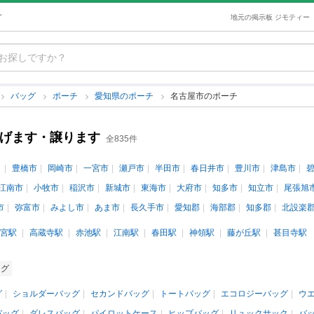
す
地元の掲示板 ジモティー
バッグ
ポーチ
愛知県のポーチ
名古屋市のポーチ
あげます・譲ります
全835件
豊橋市
岡崎市
一宮市
瀬戸市
半田市
春日井市
豊川市
津島市
江南市
小牧市
稲沢市
新城市
東海市
大府市
知多市
知立市
尾張旭
市
弥富市
みよし市
あま市
長久手市
愛知郡
海部郡
知多郡
北設楽
宮駅
高蔵寺駅
赤池駅
江南駅
春田駅
神領駅
藤が丘駅
甚目寺駅
ッグ
グ
ショルダーバッグ
セカンドバッグ
トートバッグ
エコロジーバッグ
ウ
バッグ
ダレスバッグ
パイロットケース
ヒップバッグ
リュックサック
バ