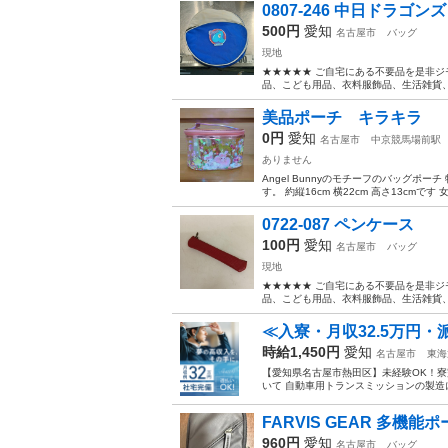
0807-246 中日ドラ
500円
愛知
名古屋市
バッグ
現地
★★★★★ ご自宅にある不要品を是非ジ
品、こども用品、衣料服飾品、生活雑貨、家
美品ポーチ キラキラ
0円
愛知
名古屋市
中京競馬場前駅
ありません
Angel Bunnyのモチーフのバッグ
す。 約縦16cm 横22cm 高さ13cm
0722-087 ペンケース
100円
愛知
名古屋市
バッグ
現地
★★★★★ ご自宅にある不要品を是非ジ
品、こども用品、衣料服飾品、生活雑貨、家
≪入寮・月収32.5万円
時給1,450円
愛知
名古屋市
東海
【愛知県名古屋市熱田区】未経験OK！寮完
いて 自動車用トランスミッションの製造
FARVIS GEAR 多機能
960円
愛知
名古屋市
バッグ