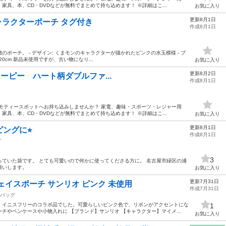
具、本、CD・DVDなどが無料でまとめて持ち込めます！ ※詳細はこ...
お気に入り
更新8月1日
キャラクターポーチ タグ付き
作成8月1日
ポーチ。 - デザイン: くまモンのキャラクターが描かれたピンクの水玉模様 - ブ
 x 20cm 新品未使用ですが、古い物になり...
お気に入り
更新8月2日
S スヌーピー ハート柄ダブルファ...
作成8月1日
モティースポットへお持ち込みしませんか？ 家電、趣味・スポーツ・レジャー用
具、本、CD・DVDなどが無料でまとめて持ち込めます！ ※詳細はこ...
お気に入り
更新8月1日
ングに⭐︎
作成8月1日
グ
3
ていた袋です。 とても可愛いので何かに使ってくださる方に。 名古屋市緑区の浦
願いします。
お気に入り
更新7月31日
ェイスポーチ サンリオ ピンク 未使用
作成7月31日
バッグ
す。イニスフリーのコラボ品でした。可愛らしいピンク色で、リボンがアクセントにな
1
チやペンケースや小物入れに 【ブランド】サンリオ 【キャラクター】マイメ...
お気に入り