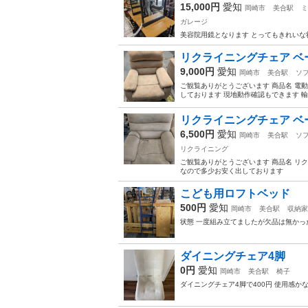
15,000円
愛知
岡崎市
美合駅
ミ
ガレージ
美容院用鏡となります とってもきれいな状
リクライニングチェア ベ
9,000円
愛知
岡崎市
美合駅
ソ
ご観覧ありがとうございます 商品名 電
しております 現地動作確認もできます 
リクライニングチェア ベ
6,500円
愛知
岡崎市
美合駅
ソ
リクライニング
ご観覧ありがとうございます 商品名 リク
なので多少お安く出しております
こども用ロフトベッド
500円
愛知
岡崎市
美合駅
収納家
状態 一度組み立てましたが欠品は無かっ
ダイニングチェア4脚
0円
愛知
岡崎市
美合駅
椅子
ダイニングチェア4脚で400円 使用感か