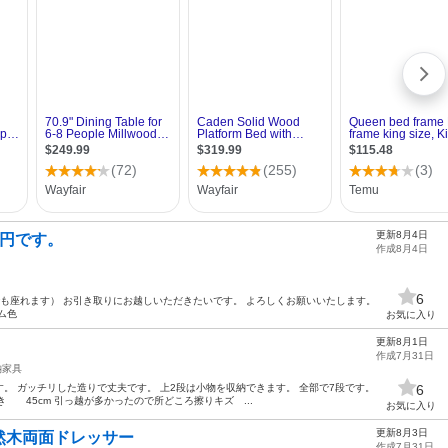
更新8月4日
0円です。
作成8月4日
6
も座れます） お引き取りにお越しいただきたいです。 よろしくお願いいたします。
ム色
お気に入り
更新8月1日
作成7月31日
納家具
。 ガッチリした造りで丈夫です。 上2段は小物を収納できます。 全部で7段です。
6
 45cm 引っ越が多かったので所どころ擦りキズ ...
お気に入り
更新8月3日
然木両面ドレッサー
作成7月31日