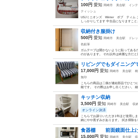
100円
愛知
岡崎市
美合駅
インテ
ティッシュ
USJミニオンズ Winter ボブ テ
しっかりしてます 中古品になりますこと
収納付き服掛け
500円
愛知
岡崎市
美合駅
ドレッ
色鉛筆
ガムテープは開かないように貼ってある
のがあります。 それ以外は綺麗な方だと思い
リビングでもダイニング
17,000円
愛知
岡崎市
美合駅
椅
無印
こちらの商品は二個が連結部品でひとつに
能です。 その際はお申し出ください。 細
キッチン収納
3,500円
愛知
岡崎市
美合駅
収
オンライン決済
こちらでお譲りいただき1年ほど使用しま
納にやや黒ずみがあります。 拭き掃除を
食器棚 前面鏡面仕上げ
15,000円
愛知
岡崎市
美合駅
収