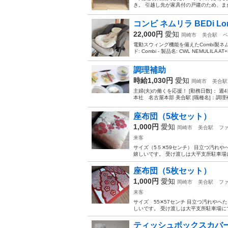
き。 引越し先が家具付の戸建のため、ま
コンビ ネムリラ BEDi Long
22,000円
愛知
岡崎市
美合駅
ベ
電動スウィング機能を備えたCombi製ネ
ド: Combi - 製品名: CWL NEMULILA AT
調理補助
時給1,030円
愛知
岡崎市
美合駅
主婦(夫)の働くを応援！ [勤務日数]： 週4
本社 名古屋本部 美合駅 [職種名]：調理補助
座布団（5枚セット）
1,000円
愛知
岡崎市
美合駅
フ
来客
サイズ（5５✕59センチ） 目立つ汚れ
嬉しいです。 受け渡しは大平支所駐車場
座布団（5枚セット）
1,000円
愛知
岡崎市
美合駅
フ
来客
サイズ 55✕57センチ 目立つ汚れや
しいです。 受け渡しは大平支所駐車場に
ティッシュボックスカバ