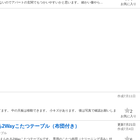
ないのでアパートの玄関でもつかいやすいかと思います。 細かい傷やら...
お気に入り
作成7月11日
てます。 中の天板は移動できます。 小キズがあります。 後は写真で確認お願いしま
2
お気に入り
更新7月21日
2Wayこたつテーブル（布団付き）
作成7月4日
ーブル
えられる2Wayこたつテーブルです。 専用のこたつ布団（クリーニング済み）付
6