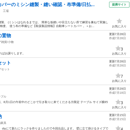
バーのミシン縫製・縫い確認・布準備/日払...
提携サイト
工場
製、 (ミシンはなれるまでは、 簡単な仮縫いや目立たない所で練習を兼ねて実施し
検査、 使う布の準備など【取扱製品情報】自動車シートカバー 。＋お...
お気に入り
更新7月28日
の置物
作成7月28日
ア雑貨/小物
3
ればお譲りします。
お気に入り
更新7月28日
セット
作成7月28日
グセット
7
お気に入り
更新7月29日
作成7月18日
ーブル
時頃、8月1日の午前中のどこかで引き取りに来てくださる方限定 テーブル サイズ横85
3
お気に入り
更新7月15日
納
作成7月15日
納家具
 diyにて新たにラックを作りましたので今回出品します。 壁に立て掛けるタイプで
4