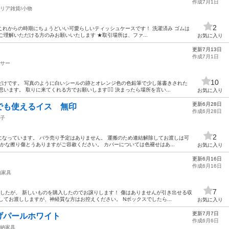
作成7月1日
リア雑貨/小物
2
ィム これからの時期にちょうどいい可愛らしいティッシュケースです！ 洗濯済み ゴムは
ご理解いただける方のみお願いいたします ★取引場所は、ファ...
お気に入り
更新7月13日
作成7月1日
サー
10
だけです。 写真のように白いシールの跡とオレンジ色の色鉛筆で少し落書きされた
ます。 取りに来てくれる方でお願いします🙇‍♀️ 決まったら場所を言い...
お気に入り
更新6月28日
でも使えるイス 無印
作成6月28日
子
2
なっています。 バラ売り予定はありません。 運搬のため連結解除してお渡しは可
かな擦り傷とうありますがご容赦ください。 カバーについては色褪せはあ...
お気に入り
更新6月16日
作成6月16日
納家具
7
したが、 新しいものを購入したのでお譲りします！ 傷はありませんが引き出せる収
してお渡ししますが、神経質な方はお控えください。 Nボックスでしたら...
お気に入り
更新7月7日
パールホワイト
作成6月6日
納家具