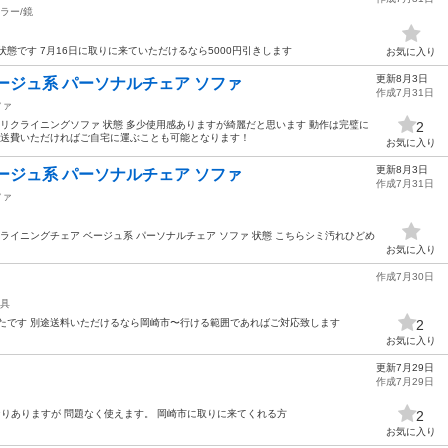
ラー/鏡
態です 7月16日に取りに来ていただけるなら5000円引きします
お気に入り
更新8月3日
ージュ系 パーソナルチェア ソファ
作成7月31日
ファ
動リクライニングソファ 状態 多少使用感ありますが綺麗だと思います 動作は完璧に
2
輸送費いただければご自宅に運ぶことも可能となります！
お気に入り
更新8月3日
ージュ系 パーソナルチェア ソファ
作成7月31日
ファ
ライニングチェア ベージュ系 パーソナルチェア ソファ 状態 こちらシミ汚れひどめ
お気に入り
作成7月30日
具
たです 別途送料いただけるなら岡崎市〜行ける範囲であればご対応致します
2
お気に入り
更新7月29日
作成7月29日
なりありますが 問題なく使えます。 岡崎市に取りに来てくれる方
2
お気に入り