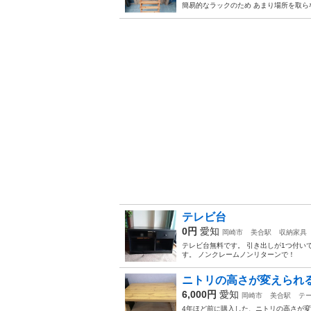
簡易的なラックのため あまり場所を取ら
テレビ台
0円
愛知
岡崎市
美合駅
収納家具
テレビ台無料です。 引き出しが1つ付い
す。 ノンクレームノンリターンで！
ニトリの高さが変えられる
6,000円
愛知
岡崎市
美合駅
テ
4年ほど前に購入した、ニトリの高さが変