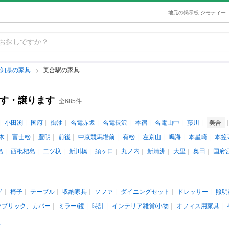
地元の掲示板 ジモティー
愛知県の家具
美合駅の家具
ます・譲ります
全685件
小田渕
国府
御油
名電赤坂
名電長沢
本宿
名電山中
藤川
美合
木
富士松
豊明
前後
中京競馬場前
有松
左京山
鳴海
本星崎
本笠
島
西枇杷島
二ツ杁
新川橋
須ヶ口
丸ノ内
新清洲
大里
奥田
国府
ド
椅子
テーブル
収納家具
ソファ
ダイニングセット
ドレッサー
照明
ァブリック、カバー
ミラー/鏡
時計
インテリア雑貨/小物
オフィス用家具
料