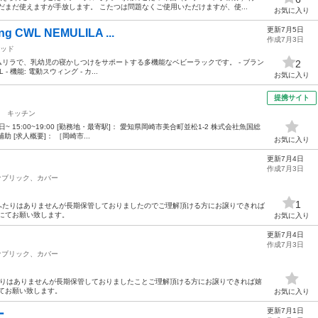
だまだ使えますが手放します。 こたつは問題なくご使用いただけますが、使...
お気に入り
更新7月5日
 CWL NEMULILA ...
作成7月3日
ッド
ムリラで、乳幼児の寝かしつけをサポートする多機能なベビーラックです。 - ブラン
2
+L - 機能: 電動スウィング - カ...
お気に入り
提携サイト
キッチン
日~ 15:00~19:00 [勤務地・最寄駅]： 愛知県岡崎市美合町並松1-2 株式会社魚国総
 [求人概要]： ［岡崎市...
お気に入り
更新7月4日
作成7月3日
ァブリック、カバー
1
やへたりはありませんが長期保管しておりましたのでご理解頂ける方にお譲りできれば
にてお願い致します。
お気に入り
更新7月4日
作成7月3日
ァブリック、カバー
へたりはありませんが長期保管しておりましたことご理解頂ける方にお譲りできれば嬉
てお願い致します。
お気に入り
更新7月1日
ー