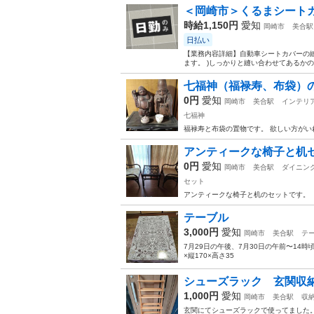
＜岡崎市＞くるまシートカ
時給1,150円
愛知
岡崎市
美合駅
日払い
【業務内容詳細】自動車シートカバーの縫
ます。 )しっかりと縫い合わせてあるかの
七福神（福禄寿、布袋）
0円
愛知
岡崎市
美合駅
インテリ
七福神
福禄寿と布袋の置物です。 欲しい方がい
アンティークな椅子と机
0円
愛知
岡崎市
美合駅
ダイニン
セット
アンティークな椅子と机のセットです。
テーブル
3,000円
愛知
岡崎市
美合駅
テ
7月29日の午後、7月30日の午前〜14
×縦170×高さ35
シューズラック 玄関収
1,000円
愛知
岡崎市
美合駅
収
玄関にてシューズラックで使ってました。