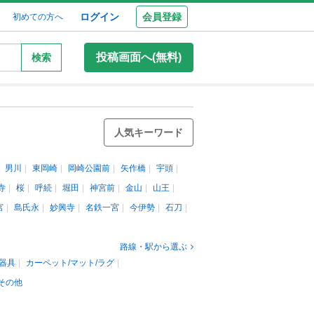
ログイン
会員登録
初めての方へ
投稿画面へ(無料)
検索
人気キーワード
男川
東岡崎
岡崎公園前
矢作橋
宇頭
寺
桜
呼続
堀田
神宮前
金山
山王
宮
島氏永
妙興寺
名鉄一宮
今伊勢
石刀
路線・駅から選ぶ
器具
カーペット/マット/ラグ
その他