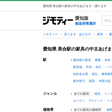
愛知県 美合駅の家具の中古あげます・譲ります
愛知版
都道府県選択
ジモティー
売ります・あげます
家具
愛知県 美合駅の家具の中古あげ
駅
：
愛知県の家具
豊橋
伊奈
新安城
牛田
知立
一ツ
名鉄名古屋
栄生
東枇杷
新木曽川
黒田
木曽川堤
ジャンル
：
全ての家具
寝具
ベッ
カーテン、ブラインド
フ
価格帯
：
全ての家具の価格帯
無