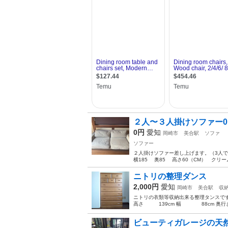
２人〜３人掛けソファー
0円
愛知
岡崎市
美合駅
ソファ
ソファー
２人掛けソファー差し上げます。（3人で
横185 奥85 高さ60（CM） クリー
ニトリの整理ダンス
2,000円
愛知
岡崎市
美合駅
収
ニトリの衣類等収納出来る整理タンスです
高さ 139cm 幅 88cm 奥行き
ビューティガレージの天