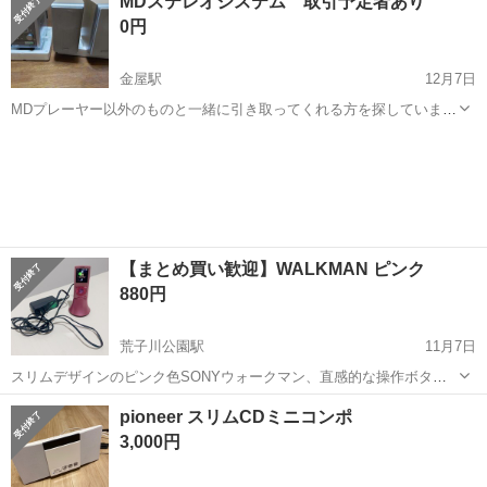
MDステレオシステム 取引予定者あり
(*^_^*) Positive Grid Spark GO ギター・ベース用Bl...
0円
金屋駅
12月7日
MDプレーヤー以外のものと一緒に引き取ってくれる方を探していま
す。ガスコンロ、電熱ヒーター、電子レンジ、カセットテーププレー
愛知
名古屋市
金屋駅
ポータブルプレーヤー
ステレオ
ヤーです。 一人暮らしで、家電を残して出ていった為処分に困って
います。 金属を回収している業者の方...
【まとめ買い歓迎】WALKMAN ピンク
880円
荒子川公園駅
11月7日
スリムデザインのピンク色SONYウォークマン、直感的な操作ボタン
付き。 - ブランド: SONY - 色: ピンク - モデル: ウォークマン - 特徴:
愛知
名古屋市
荒子川公園駅
ポータブルプレーヤー
pioneer スリムCDミニコンポ
スリムデザイン - 操作ボタン: 再生・一時停止ボタン、ホームボタ...
ボタン
3,000円