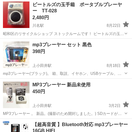
愛知
名古屋市
太閤通駅
ポータブルプレーヤー
珍品
ビートルズの玉手箱 ポータブルプレーヤ
4本で動作します。各種スイッチ、ボタン動作確認済みです。
ー TT-028
2,480円
川名駅
8月22日
昭和区のリサイクルショップ ストックルームです！ ビートルズの玉手
箱 ポータブルプレーヤー TT-028 ※取扱説明書付き 動作確認済み。
愛知
名古屋市
川名駅
ポータブルプレーヤー
ルーム
mp3プレーヤー セット 黒色
付属品は画像に写っている物のみです。 中古品ですので、ご理解ある
398円
方の...
上小田井駅
8月18日
mp3プレーヤー(ブラック)。 箱、取説、イヤホン、USBケーブル、付
属品全て揃っています。 メモリーは、microSDカードを使用します。
愛知
名古屋市
上小田井駅
ポータブルプレーヤー
MP3プレーヤー 新品未使用
(SDカードは付属しません) 日本語対応液晶モニター付きで曲名の表示
mp3プレーヤー
450円
も可能です...
上小田井駅
3月2日
MP3プレーヤー 。 新品。(撮影のため開封しました。) SDカードが使
用可能です。 単四電池1本で使用可能です。 ステレオイヤホン、通信
愛知
名古屋市
上小田井駅
ポータブルプレーヤー
【超高音質 】Bluetooth対応 mp3プレーヤー
ケーブル、取扱説明書、箱を付属します。 プロフィールをご...
16GB HIFI
MP3プレーヤー