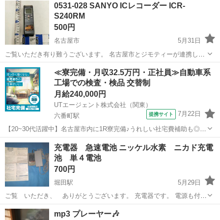
0531-028 SANYO ICレコーダー ICR-
S240RM
500円
名古屋市
5月31日
ご覧いただき有り難うございます。 名古屋市とジモティーが連携して
運営しています。 粗⼤ごみ等の減量を⽬的にまだ使えるものをリユー
愛知
名古屋市
ポータブルプレーヤー
リユース
≪寮完備・月収32.5万円・正社員≫自動車系
スしています。 ★★★★★ ご自宅にある不要品を是非ジモティースポ
工場での検査・検品 交替制
ットへお持ち込...
月給240,000円
UTエージェント株式会社（関東）
7月22日
提携サイト
六番町駅
【20~30代活躍中】名古屋市内に1R寮完備♪うれしい社宅費補助も◎未
経験でもしっかり稼げる高収入ワーク☆コツモク派におすすめの組立
愛知
名古屋市
六番町駅
その他
充電器 急速電池 ニッケル水素 ニカド充電
＆検査☆正社員登用制度あり《Javz1C》 詳細情報 ＜自動車エンジン
池 単４電池
の組立・加工＞ 電気...
700円
堀田駅
5月29日
ご覧 いただき、 ありがとうございます。 充電器です。 電源も付い
ているので、単四電池タイプ 4本をセットしてスイッチを押すと、充
愛知
名古屋市
堀田駅
ポータブルプレーヤー
mp3 プレーヤー🎶
電されます。 電池にやさしいゆっくり充電です。電池の寿命が長く持