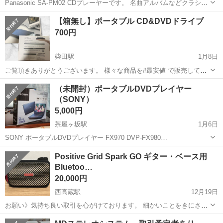
Panasonic SA-PM02 CDプレーヤーです。 名曲アルバムなどクラシッ
クCD付きです。 ほとんど使っていませんが作動確認済みです。 ※左
愛知
名古屋市
相生山駅
ポータブルプレーヤー
【箱無し】ポータブル CD&DVDドライブ
上に乗っているイヤホンはつきません 中古品ご理...
名曲アルバム
700円
柴田駅
1月8日
ご覧頂きありがとうございます。 様々な商品を#最安値 で販売してお
ります。気になる点がございましたら、是非コメントお願いします。
愛知
名古屋市
柴田駅
ポータブルプレーヤー
商品
（未開封）ポータブルDVDプレイヤー
－－－－－－－－－－－－－－－－－－－－－－－－－－ ⚠️こちらの
（SONY）
商品は引き渡し価格を掲載して...
5,000円
茶屋ヶ坂駅
1月6日
SONY ポータブルDVDプレイヤー FX970 DVP-FX980
https://www.amazon.co.jp/dp/B00565CTLC/ https://www.sony.jp/bd-
愛知
名古屋市
茶屋ヶ坂駅
ポータブルプレーヤー
Positive Grid Spark GO ギター・ベース用
player...
Bluetoo…
プレイヤー
20,000円
西高蔵駅
12月19日
お願い》気持ち良い取引を心がけております。 細かいことをきにされ
る方のご入札はお断り致します。 ご覧頂きありがとうございます
愛知
名古屋市
西高蔵駅
ポータブルプレーヤー
Spark