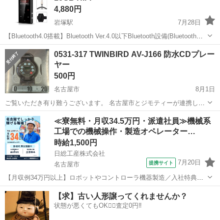
4,880円
岩塚駅
7月28日
【Bluetooth4.0搭載】Bluetooth Ver.4.0以下Bluetooth設備(Bluetoothイ
ヤホン、ヘッドホンとスピーカーなど)との接続が可能です。日常/アウ
愛知
名古屋市
岩塚駅
ポータブルプレーヤー
Bluetooth
0531-317 TWINBIRD AV-J166 防水CDプレー
トドア運動/車載など場合に大活躍です。 ...
ヤー
500円
名古屋市
8月1日
ご覧いただき有り難うございます。 名古屋市とジモティーが連携して
運営しています。 粗⼤ごみ等の減量を⽬的にまだ使えるものをリユー
愛知
名古屋市
ポータブルプレーヤー
リユース
≪寮無料・月収34.5万円・派遣社員≫機械系
スしています。 ★★★★★ ご自宅にある不要品を是非ジモティースポ
工場での機械操作・製造オペレーター…
ットへお持...
時給1,500円
日総工産株式会社
7月20日
提携サイト
名古屋市
【月収例34万円以上】ロボットやコントローラ機器製造／入社特典最
大40万円★／さらに！寮費補助最大5万円 お仕事内容 名古屋で産業用
愛知
名古屋市
その他
【求】古い人形譲ってくれませんか？
ロボットを作る工場でのお仕事！ 部品を決められた場所へ取り付け作
状態が悪くてもOK🙆‍♀️査定0円‼️
業や製品にキズや不具合の確...