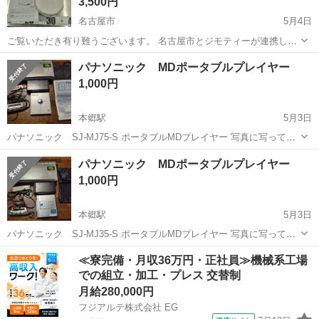
3,500円
名古屋市
5月4日
ご覧いただき有り難うございます。 名古屋市とジモティーが連携して
運営しています。 粗⼤ごみ等の減量を⽬的にまだ使えるものをリユー
愛知
名古屋市
ポータブルプレーヤー
リユース
パナソニック MDポータブルプレイヤー
スしています。 ★★★★★ ご自宅にある不要品を是非ジモティースポ
1,000円
ットへお持...
本郷駅
5月3日
パナソニック SJ-MJ75-S ポータブルMDプレイヤー 写真に写ってい
るものが全てです。 電池が使えないため起動確認できていません。 状
愛知
名古屋市
本郷駅
ポータブルプレーヤー
パナソニック MDポータブルプレイヤー
態承知の上でお問合せください。 未使用のMDもお付けします 受渡し
プレイヤー
1,000円
は本...
本郷駅
5月3日
パナソニック SJ-MJ35-S ポータブルMDプレイヤー 写真に写ってい
るものが全てです。 電池が使えないため起動確認できていません。 状
愛知
名古屋市
本郷駅
ポータブルプレーヤー
≪寮完備・月収36万円・正社員≫機械系工場
態承知の上でお問合せください。 未使用のMDもお付けします 受渡し
での組立・加工・プレス 交替制
プレイヤー
は本...
月給280,000円
フジアルテ株式会社 EG