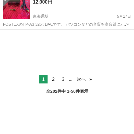
12,000円
へ取り付け作業や製品にキズや不...
東海通駅
5月17日
FOSTEXのHP-A3 32bit DACです。 パソコンなどの音質を高音質に♪
動作確認済みです。 使用に伴う多少の傷や汚れがあります。 【ブラン
愛知
名古屋市
東海通駅
ポータブルプレーヤー
ド】FOSTEX 【型番】HP-A3 【カラー】ブラック系 32bit D...
FOSTEX
1
2
3
...
次へ
全202件中 1-50件表示