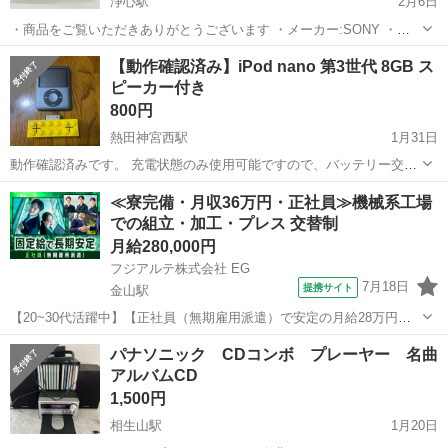
浄心駅
2月6日
・商品をご覧いただきありがとうございます ・メーカー:SONY ・商
品名:ウォークマン ・型番:NW-S774 ・商品の状態:キズや汚れあり ・
愛知
名古屋市
浄心駅
ポータブルプレーヤー
【動作確認済み】iPod nano 第3世代 8GB ス
SONYのウォークマンです、蛍光イエローでキレイな色です、別途AC
ピーカー付き
ウォークマン
アダプターをご...
800円
熱田神宮西駅
1月31日
動作確認済みです。 充電状態のみ使用可能ですので、バッテリー交換
が必要です。また初期化していませんので、初期化の上でご使用くだ
愛知
名古屋市
熱田神宮西駅
ポータブルプレーヤー
≪寮完備・月収36万円・正社員≫機械系工場
さい。（ロックは解除済み） 画面は購入後すぐに保護フィルムを取り
での組立・加工・プレス 交替制
8GB
付けたため、キズはありません。（...
月給280,000円
フジアルテ株式会社 EG
7月18日
提携サイト
金山駅
【20~30代活躍中】【正社員（無期雇用派遣）で安定の月給28万円！
飛行機の翼部分の製造】2交替/愛知県名古屋市港区大江町/土日祝休み/
愛知
名古屋市
金山駅
その他
パナソニック CDコンボ プレーヤー 名曲
寮完備/5万円の祝金あり/空調完備/月収例36万円以上/未経験の方も経
アルバムCD
験ある方も大歓迎◎...
1,500円
相生山駅
1月20日