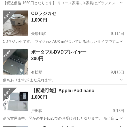
【税込価格 1650円となります】 リユース家電- ̗̀ 𖤐家具はグラシアスに
GO✰*。 動作確認ずみ 写真に写る物のみ。 傷汚れは中古品ですのでご
愛知
名古屋市
ポータブルプレーヤー
SONY
CDラジカセ
ざいますが個人的に見てそこまでの傷や汚れはございません。 詳しく
1,000円
はお写真...
矢場町駅
9月14日
CDラジカセです。 マイクinとAUX inがついている珍しいタイプです。
破損などなく使用可能です。 9/15にとりに来ていただける方に販売し
愛知
名古屋市
矢場町駅
ポータブルプレーヤー
マイク
ポータブルDVDプレイヤー
ます。
300円
有松駅
9月13日
傷もありますが まだ見れます。
愛知
名古屋市
有松駅
ポータブルプレーヤー
【配送可能】Apple iPod nano
プレイヤー
1,000円
戸田駅
9月8日
※名古屋市中川区かの里1-1623でのお受け渡しとなります。 ※当店は
古民家を倉庫として活用しており、お店を空けている事が多く来訪の
愛知
名古屋市
戸田駅
ポータブルプレーヤー