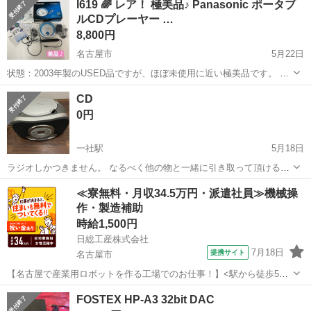
I619 🌈 レア！ 極美品♪ Panasonic ポータブ
際は事前にご予約をお願い致します。 ※配送は別途￥1,500にて名古
ルCDプレーヤー …
iPod nano
屋市内のみ対応可能です。...
8,800円
名古屋市
5月22日
状態：2003年製のUSED品ですが、ほぼ未使用に近い極美品です。 動
作確認済み！ メーカー ： Panasonic 型番 ： SL-
愛知
名古屋市
ポータブルプレーヤー
MP3
CD
CT500-A 年式 ： 2003年製 ◆M...
0円
一社駅
5月18日
ラジオしかつきません。 なるべく他の物と一緒に引き取って頂けると
嬉しいです。 宜しくお願いします。
愛知
名古屋市
一社駅
ポータブルプレーヤー
≪寮無料・月収34.5万円・派遣社員≫機械操
作・製造補助
時給1,500円
日総工産株式会社
7月18日
提携サイト
名古屋市
【名古屋で産業用ロボットを作る工場でのお仕事！】<駅から徒歩5
分！> 有名電機メーカーで無理なくガッツリ稼げる♪ お仕事内容 名
愛知
名古屋市
その他
FOSTEX HP-A3 32bit DAC
古屋で産業用ロボットを作る工場でのお仕事！ 部品を決められた場所