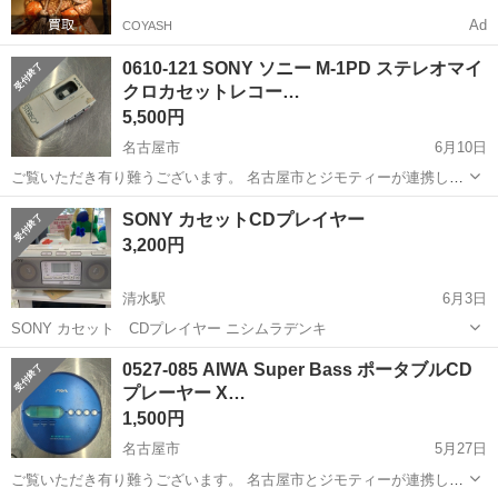
Ad
COYASH
0610-121 SONY ソニー M-1PD ステレオマイ
クロカセットレコー…
5,500円
名古屋市
6月10日
ご覧いただき有り難うございます。 名古屋市とジモティーが連携して
運営しています。 粗⼤ごみ等の減量を⽬的にまだ使えるものをリユー
愛知
名古屋市
ポータブルプレーヤー
マイクロカセット
SONY カセットCDプレイヤー
スしています。 ★★★★★ ご自宅にある不要品を是非ジモティースポ
3,200円
ットへお持...
清水駅
6月3日
SONY カセット CDプレイヤー ニシムラデンキ
愛知
名古屋市
清水駅
ポータブルプレーヤー
0527-085 AIWA Super Bass ポータブルCD
プレーヤー X…
1,500円
名古屋市
5月27日
ご覧いただき有り難うございます。 名古屋市とジモティーが連携して