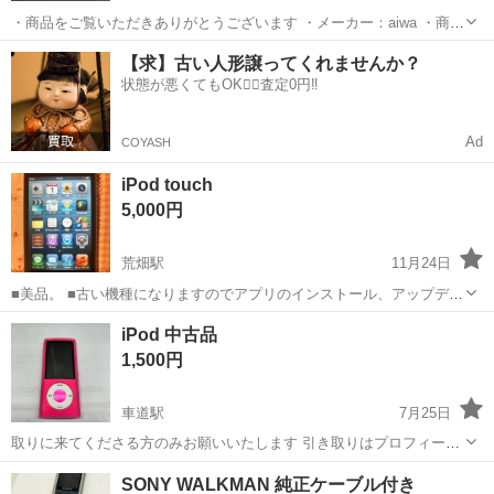
・商品をご覧いただきありがとうございます ・メーカー：aiwa ・商品
名：ポータブルCDプレーヤー ・型番：XP-V320 ・商品の状態：やや
愛知
名古屋市
浄心駅
ポータブルプレーヤー
aiwa
【求】古い人形譲ってくれませんか？
キズや汚れがある ・製造年：2001年 ・CD-R/RWの再生にも対応する
状態が悪くてもOK🙆‍♀️査定0円‼️
ポータ...
Ad
COYASH
iPod touch
5,000円
荒畑駅
11月24日
■美品。 ■古い機種になりますのでアプリのインストール、アップデー
トは不可となります。 メール送受信、インターネット閲覧、音楽プレ
愛知
名古屋市
荒畑駅
ポータブルプレーヤー
iPod 中古品
イヤーとしてご使用ください。 ■充電はライトニングではなく、ドッ
iPod touch
1,500円
クコネクターとなります。 ■お...
車道駅
7月25日
取りに来てくださる方のみお願いいたします 引き取りはプロフィール
確認お願いします 使い方忘れたのでわかりません ご自身でご確認くだ
愛知
名古屋市
車道駅
ポータブルプレーヤー
iPod
SONY WALKMAN 純正ケーブル付き
さい 作動することは充電器に繋いで確認済み