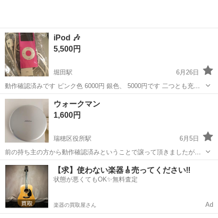
iPod 🎶
5,500円
堀田駅
6月26日
動作確認済みです ピンク色 6000円 銀色、 5000円です 二つとも充電
ケーブルあります 第何世代のiPodか不明です 余談で個人的な話になり
愛知
名古屋市
堀田駅
ポータブルプレーヤー
iPod
ウォークマン
ますが、 正直ありきたりの歌詞の音楽聴くよりも ユーチュウブ...
1,600円
瑞穂区役所駅
6月5日
前の持ち主の方から動作確認済みということで譲って頂きましたが、
使用することはありませんでした。 現状渡し 本体のみ。
愛知
名古屋市
瑞穂区役所駅
ポータブルプレーヤー
【求】使わない楽器🎸売ってください‼️
状態が悪くてもOK✨無料査定
ウォークマン
Ad
楽器の買取屋さん