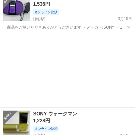
オーム電機
1,536円
り日時の早い方...
オンライン決済
浄心駅
3月10日
・商品をご覧いただきありがとうございます ・メーカー:SONY ・商
品名:ウォークマン ・型番:NW-S764K ・商品の状態:ややキズや汚れが
愛知
名古屋市
浄心駅
ポータブルプレーヤー
あり ・付属でスピーカーとACアダプターが付いていますので、ご家庭
ウォークマン
などでは充電し...
SONY ウォークマン
1,228円
オンライン決済