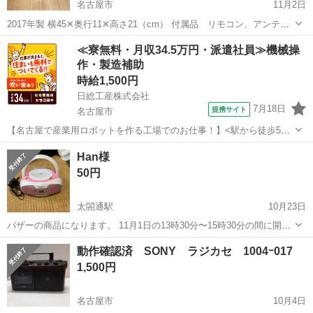
名古屋市
11月2日
2017年製 横45✕奥行11✕高さ21（cm） 付属品 リモコン、アンテ
ナ、説明書 機能 CD・MP3ファイル再生、Bluetooth、AM・FMチュ
愛知
名古屋市
ポータブルプレーヤー
ミニコンポ
≪寮無料・月収34.5万円・派遣社員≫機械操
ーナー 詳細はメーカーホームページ参照 https://jp.pi...
作・製造補助
時給1,500円
日総工産株式会社
7月18日
提携サイト
名古屋市
【名古屋で産業用ロボットを作る工場でのお仕事！】<駅から徒歩5
分！> 有名電機メーカーで無理なくガッツリ稼げる♪ お仕事内容 名
愛知
名古屋市
その他
Han様
古屋で産業用ロボットを作る工場でのお仕事！ 部品を決められた場所
50円
へ取り付け作業や製品にキズや不...
太閤通駅
10月23日
バザーの商品になります。 11月1日の13時30分〜15時30分の間に開催
しているバザーに来てくださった方にお譲り致します。 事前予約承っ
愛知
名古屋市
太閤通駅
ポータブルプレーヤー
バザー
動作確認済 SONY ラジカセ 1004ｰ017
ております。 どうぞ気軽にご連絡ください🙇🏻
1,500円
名古屋市
10月4日