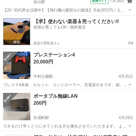
7月18日
提携サイト
金山駅
【20~30代男女活躍中】【飛行機の翼部分の製造】月給28万円／土日
祝休み／寮完備／5万円の祝金あり／正社員（無期雇用派遣） <<KA-
愛知
名古屋市
金山駅
その他
【求】使わない楽器🎸売ってください‼️
18983-03-JP>> 仕事概要・詳細 【仕事概要】 航空機や船舶、産業機
状態が悪くてもOK✨無料査定
械など幅...
Ad
楽器の買取屋さん
プレステーション4
20,000円
中村公園駅
4月25日
プレステ4本体、カセット、コントローラー、充電器付きです。箱、
HDMIは付いておりませんのでご了承ください。
愛知
名古屋市
中村公園駅
ポータブルプレーヤー
ポータブル無線LAN
プレステ4
200円
矢場町駅
4月24日
できるだけ早くとりにきてくれる方を優先させていただきます。 よろ
しくおねがいします。
愛知
名古屋市
矢場町駅
ポータブルプレーヤー