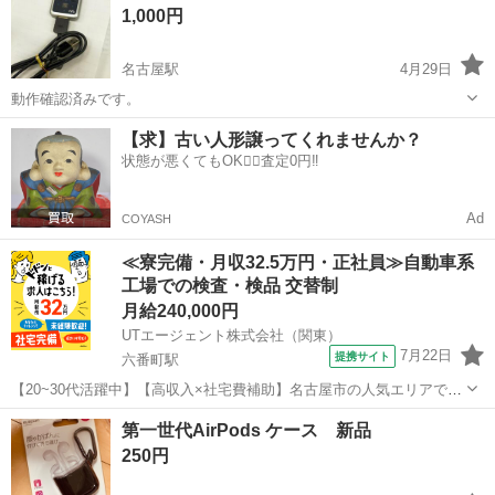
1,000円
名古屋駅
4月29日
動作確認済みです。
愛知
名古屋市
名古屋駅
ポータブルプレーヤー
【求】古い人形譲ってくれませんか？
状態が悪くてもOK🙆‍♀️査定0円‼️
WALKMAN
Ad
COYASH
≪寮完備・月収32.5万円・正社員≫自動車系
工場での検査・検品 交替制
月給240,000円
UTエージェント株式会社（関東）
7月22日
提携サイト
六番町駅
【20~30代活躍中】【高収入×社宅費補助】名古屋市の人気エリアで住
み込み勤務！年間休日120日以上の大手企業でエンジンの組立・検査☆
愛知
名古屋市
六番町駅
その他
第一世代AirPods ケース 新品
未経験から正社員も目指せる！《JBAO1C》 詳細情報 ＼大手メーカー
250円
での小型車用エンジ...