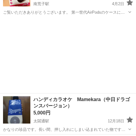
南荒子駅
4月2日
ご覧いただきありがとうございます。 第一世代AirPodsのケースにな
ります。 pro用と間違えて購入した為出品致します。 大切なAirPodsを
愛知
名古屋市
南荒子駅
ポータブルプレーヤー
傷から守りたい方いかがでしょうか。 ちょうど他の方がAirPods本体
AirPods
を出...
ハンディカラオケ Mamekara（中日ドラゴ
ンスバージョン）
5,000円
太閤通駅
12月18日
かなりの珍品です。長い間、押し入れにしまい込まれていた物です。
商品名は、EPSON 型番MK-100N1です。カセットタイプで単三乾電池