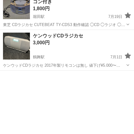
コン付き
1,800円
堀田駅
7月19日
東芝 CDラジカセ CUTEBEAT TY-CDS3 動作確認 ◯CD ◯ラジオ ◯リ
モコン ☓カセット（少し鳴りましたが、使えないと思います。） CD、
愛知
名古屋市
堀田駅
ポータブルプレーヤー
ケンウッドCDラジカセ
ラジオについては問題なく使えることを確認しております。 外観は
3,000円
下...
鶴舞駅
7月1日
ケンウッドCDラジカセ 2017年製リモコンは無し 値下げ¥5.000〜
¥3.000 使用頻度が少ないので出展
愛知
名古屋市
鶴舞駅
ポータブルプレーヤー
リモコン