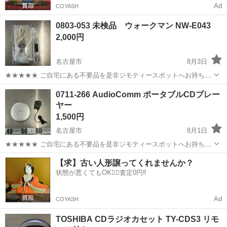
Ad
COYASH
0803-053 未検品 ウォークマン NW-E043
2,000円
名古屋市
8月3日
★★★★★ ご自宅にある不要品を是非ジモティースポットへお持ち込
みしませんか？ 家電、趣味・スポーツ・レジャー用品、こども用品、
愛知
名古屋市
ポータブルプレーヤー
0711-266 AudioComm ポータブルCDプレー
衣料服飾品、生活雑貨、家具、本、CD・DVDなどが無料でまとめて持
ヤー
ち込めます！ ※詳細はこ...
1,500円
名古屋市
8月1日
★★★★★ ご自宅にある不要品を是非ジモティースポットへお持ち込
みしませんか？ 家電、趣味・スポーツ・レジャー用品、こども用品、
愛知
名古屋市
ポータブルプレーヤー
現地
【求】古い人形譲ってくれませんか？
衣料服飾品、生活雑貨、家具、本、CD・DVDなどが無料でまとめて持
状態が悪くてもOK🙆‍♀️査定0円‼️
ち込めます！ ※詳細はこ...
Ad
COYASH
TOSHIBA CDラジオカセット TY-CDS3 リモ