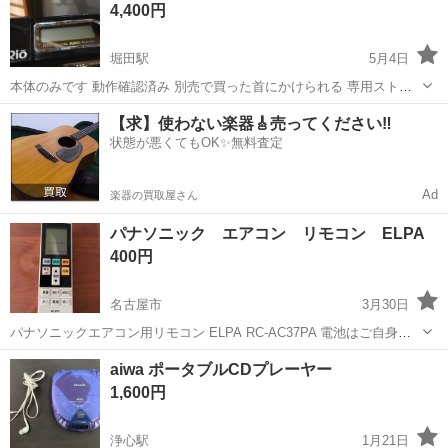
カインズホーム
4,400円
つことができます。 ...
堀田駅
5月4日
本体のみです 動作確認済み 別売で買った首にかけられる 専用ストラ
ップも、おつけします
愛知
名古屋市
堀田駅
ポータブルプレーヤー
【求】使わない楽器🎸売ってください‼️
状態が悪くてもOK✨無料査定
キャンプ場
Ad
楽器の買取屋さん
パナソニック エアコン リモコン ELPA
400円
名古屋市
3月30日
パナソニックエアコン用リモコン ELPA RC-AC37PA 電池はご自身で
ご用意ください
愛知
名古屋市
ポータブルプレーヤー
パナソニック
aiwa ポータブルCDプレーヤー
1,600円
浄心駅
1月21日