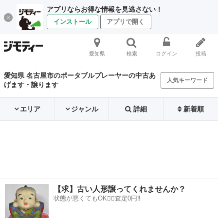
アプリならお得な情報を見逃さない！
インストール
アプリで開く
愛知県
検索
ログイン
投稿
愛知県 名古屋市のポータブルプレーヤーの中古あ
人気キーワード
げます・譲ります
エリア
ジャンル
詳細
新着順
【求】古い人形譲ってくれませんか？
状態が悪くてもOK🙆‍♀️査定0円‼️