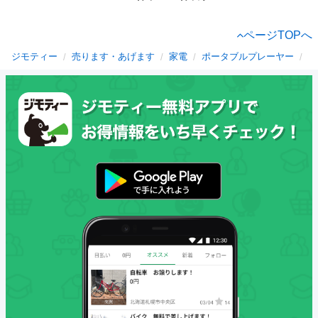
ページTOPへ
ジモティー
売ります・あげます
家電
ポータブルプレーヤー
愛