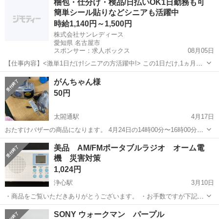
梱包・仕分け・検品/日払いOK1日勤務も可
簡単シール貼りなどシニアも活躍中
無線LAN
時給1,140円～1,500円
株式会社サンレディース
愛知県 名古屋市
スポンサー：求人ボックス
08月05日
【仕事内容】<激単1日だけ!シニアの方活躍中!> この1日だけ,1ヵ月間
だけ,4時間だけなど あなた優先で自由に決めれます! シニア・60代・
アルバイト・パート
がんちゃん様
70代の方を 積極的に採用中 たくさんご活躍いただいてます こんなお
50円
仕事をお願いします!...
太閤通駅
4月17日
おたすけバザーの商品になります。 4月24日の14時00分〜16時00分か
4月25日の9時〜11時の間に開催しているバザーに来てくださった方に
愛知
名古屋市
太閤通駅
ポータブルプレーヤー
DVD
美品 AM/FMポータブルラジオ オーム電
お譲り致します。 参加され、予約をご希望の方はどうぞ気軽にご連絡
機 災害対策
ください🙇🏻
1,024円
浄心駅
3月10日
・商品をご覧いただきありがとうございます。 ・お手数ですが下記の
注意事項をご確認ください。 ▪️名古屋市西区の保管倉庫にてお取引をお
愛知
名古屋市
浄心駅
ポータブルプレーヤー
SONY ウォークマン パープル
願いします。(配送をご希望の方はご相談下さい。5000円〜） ▪️お取引