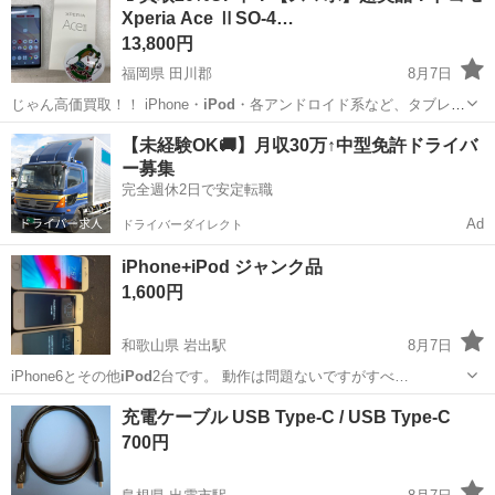
Xperia Ace ⅡSO-4…
13,800円
福岡県 田川郡
8月7日
じゃん高価買取！！ iPhone・
iPod
・各アンドロイド系など、タブレッ
ト類…
福岡
田川郡
ドコモ
買取
【未経験OK🚚】月収30万↑中型免許ドライバ
ー募集
完全週休2日で安定転職
Ad
ドライバーダイレクト
iPhone+iPod ジャンク品
1,600円
和歌山県 岩出駅
8月7日
iPhone6とその他
iPod
2台です。 動作は問題ないですがすべ…
和歌山
岩出市
岩出駅
電話、ＦＡＸ
iPod
充電ケーブル USB Type-C / USB Type-C
700円