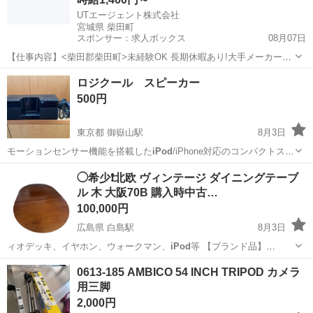
UTエージェント株式会社
宮城県 柴田町
スポンサー：求人ボックス
08月07日
【仕事内容】<柴田郡柴田町>未経験OK 長期休暇あり!大手メーカーの
グループ会社 コピー機部品の機械オペレーター <履歴書不要 オンライ
アルバイト・パート
ロジクール スピーカー
ン面接OK><入社キャンペーン実施中!> <業種> オフィス・業務機器 <
500円
仕事内容> コピー機...
東京都 御嶽山駅
8月3日
モーションセンサー機能を搭載した
iPod
/iPhone対応のコンパクトスピ
ー…
東京
大田区
御嶽山駅
周辺機器
ロジクール
◯希少❗️北欧 ヴィンテージ ダイニングテーブ
ル 木 大阪70B 購入時中古…
100,000円
広島県 白島駅
8月3日
ィオデッキ、イヤホン、ウォークマン、
iPod
等 【ブランド品】
Vuitton、C…
広島
広島市
白島駅
テーブル
ヴィンテージ
0613-185 AMBICO 54 INCH TRIPOD カメラ
用三脚
2,000円