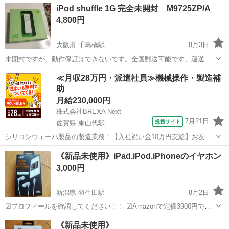
大阪
松原市
高見ノ里駅
テレビゲーム
iPod shuffle 1G 完全未開封 M9725ZP/A
4,800円
大阪府 千鳥橋駅
8月3日
未開封ですが、動作保証はできないです。全国郵送可能です、運送保
険はあります。税別価格です。
大阪
大阪市
千鳥橋駅
ポータブルプレーヤー
≪月収28万円・派遣社員≫機械操作・製造補
助
月給230,000円
株式会社BREXA Next
7月21日
提携サイト
佐賀県 東山代駅
シリコンウェーハ製品の製造業務！【入社祝い金10万円支給】お友達
やカップルとの応募OK◎年間休日129日＆休出なしでプライベート充
佐賀
伊万里市
東山代駅
その他
《新品未使用》iPad.iPod.iPhoneのイヤホン
実♪業務はクリーンルームで快適作業◎自社正社員登用制度あり★1食
3,000円
300円～の格安食堂あり！《佐...
新潟県 羽生田駅
8月2日
☑プロフィールを確認してください！！ ☑Amazonで定価3900円で売
ってます！ ☑箱に傷等があります。
新潟
新潟市
羽生田駅
携帯アクセサリー
iPod
《新品未使用》