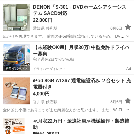
Vuitton、C…
広島
広島市
白島駅
生活家電
DENON「S-301」DVDホームシアターシス
テム SACD対応
22,000円
愛知県 共和駅
8月6日
広がりを再現できます。 前面の
iPod
接続に対応しているため、 DVD
再…
愛知
大府市
共和駅
家電
【未経験OK🚚】月収30万↑中型免許ドライバ
ー募集
完全週休2日で安定転職
Ad
ドライバーダイレクト
iPod 8GB A1367 通電確認済み ２台セット 充
電器付き
4,000円
香川県 伏石駅
8月6日
全体的に小傷はありますがまだ綺麗な方かと思います。 また、Wi-Fi環
境ではない為現時点では通電のみの確認しか出来ていないので２台と
香川
高松市
伏石駅
電話、ＦＡＸ
≪月収22万円・派遣社員≫機械操作・製造補
も訳あり、ジャンクとして出してます。ご注意ください。 説明文読ん
助
でない等で返品、返金は出来ません