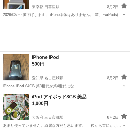
東京都 日暮里駅
8月2日
2026/03/20 値下げします。 iPone本体はありません。 箱、EarPods(ラ
イトニングコネクタ)、ライトニング-USBケーブル、USB電源アダプ
東京
荒川区
日暮里駅
携帯アクセサリー
iPhone SE
タになります。 箱には擦れなどありますので、気にな...
iPhone iPod
500円
愛知県 名古屋城駅
8月2日
iPhone
iPod
64GB 第3世代か第4世代にな…
愛知
名古屋市
名古屋城駅
その他
iPod
iPod アイポッド8GB 美品
1,000円
大阪府 三日市町駅
8月2日
あまり使っていません。綺麗な方だと思います。 後から首にかけた