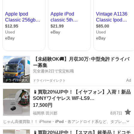
【未経験OK🚚】月収30万↑中型免許ドライバ
ー募集
完全週休2日で安定転職
Ad
ドライバーダイレクト
📱買取20%UP中！【イヤフォン】入荷！新品
SONYワイヤレス WF-LS9…
17,500円
福岡県 田川郡
8月7日
じゃん高価買取！！ iPhone・
iPod
・各アンドロイド系など、タブレッ
ト類…
福岡
田川郡
携帯アクセサリー
買取
📱買取20%UP中！【スマホ】超美品！ドコモ