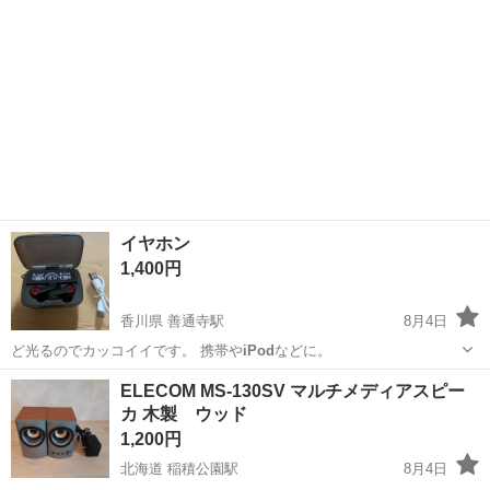
イヤホン
1,400円
香川県 善通寺駅
8月4日
ど光るのでカッコイイです。 携帯や
iPod
などに。
香川
善通寺市
善通寺駅
オーディオ
イヤホン
ELECOM MS-130SV マルチメディアスピー
カ 木製 ウッド
1,200円
北海道 稲積公園駅
8月4日