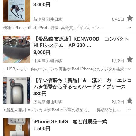
3,000円
新潟県 羽生田駅
8月2日
機種: iPhone, iPad,
iPod
- 特長: 高音質, ノイズキャン…
新潟
新潟市
羽生田駅
携帯アクセサリー
Lightning
【愛品館 市原店】KENWOOD コンパクト
Hi-Fiシステム AP-300-…
8,000円
千葉県 八幡宿駅
8月2日
、USBメモリー内のコンテンツ再生や
iPod
/iPhoneとのデジタル接続に
よる…
千葉
市原市
八幡宿駅
オーディオ
商品
【早い者勝ち！新品】★一流メーカー エレコ
ム★衝撃から守るセミハードタイプケース
480円
広島県 銀山町駅
8月2日
⚫︎新品未開封 ⚫︎デジカメや
iPod
mini等の収納に。 長期間使わ…
広島
広島市
銀山町駅
その他
エレコム
iPhone SE 64G 箱と付属品一式
1,500円