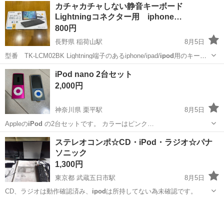
カチャカチャしない静音キーボード
Lightningコネクター用 iphone…
800円
長野県 稲荷山駅
8月5日
型番 TK-LCM02BK Lightning端子のあるiphone/ipad/
ipod
用のキーボ
ードです。 iOS/iPadOS 13.6以上の端末が必要です。 マルチファンク
長野
千曲市
稲荷山駅
周辺機器
Lightning
iPod nano 2台セット
ションキー搭載で、ボリューム操作やメディアプ...
2,000円
神奈川県 栗平駅
8月5日
Appleの
iPod
の2台セットです。 カラーはピンク…
神奈川
川崎市
栗平駅
ポータブルプレーヤー
ステレオコンポ☆CD・iPod・ラジオ☆パナ
ソニック
1,300円
東京都 武蔵五日市駅
8月5日
CD、ラジオは動作確認済み、
ipod
は所持してない為未確認です。
東京
あきる野市
武蔵五日市駅
オーディオ
iPod