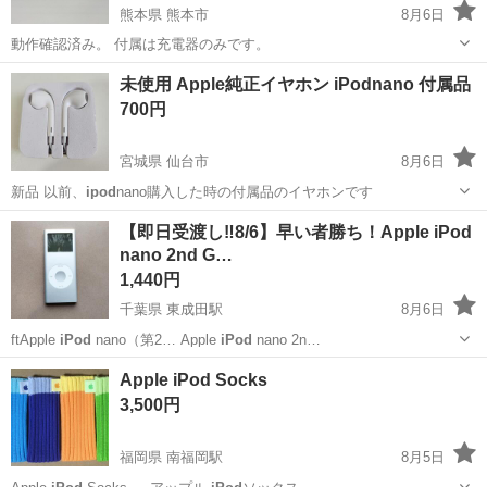
熊本県 熊本市
8月6日
動作確認済み。 付属は充電器のみです。
熊本
熊本市
ポータブルプレーヤー
iPod
未使用 Apple純正イヤホン iPodnano 付属品
700円
宮城県 仙台市
8月6日
新品 以前、
ipod
nano購入した時の付属品のイヤホンです
宮城
仙台市
その他
【即日受渡し‼️8/6】早い者勝ち！Apple iPod
nano 2nd G…
1,440円
千葉県 東成田駅
8月6日
ftApple
iPod
nano（第2… Apple
iPod
nano 2n…
千葉
成田市
東成田駅
ポータブルプレーヤー
Apple iPod Socks
iPod nano
3,500円
福岡県 南福岡駅
8月5日