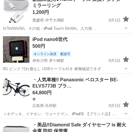
衣料服飾品、生活雑貨、家具、本、CD・DVDなどが無料でまとめて持
ミラーリング
ち込めます！ ※詳細はこ...
1,200円
愛媛県 伊予大洲駅
8月1日
h/7th/6th/5th。その他：
iPod
Touch 5th/6th。入力側…
愛媛
大洲市
伊予大洲駅
携帯アクセサリー
iPod nano6世代
500円
オンライン決済
配送可
神奈川県 茅ケ崎駅
8月1日
8G ピンク 汚れ傷なし USBケーブル付き 稼働確認できず
神奈川
茅ヶ崎市
茅ケ崎駅
ポータブルプレーヤー
・人気車種‼️ Panasonic ベロスター BE-
ELVS773B ブラ…
iPod nano
64,800円
広島県 玖村駅
8月1日
ィオデッキ、イヤホン、ウォークマン、
iPod
等 【ブランド品】
Vuitton、…
広島
広島市
玖村駅
電動アシスト自転車
ベロスター
・美品‼️Diamond Safe ダイヤセーフ is 耐火
金庫 防犯 保管庫