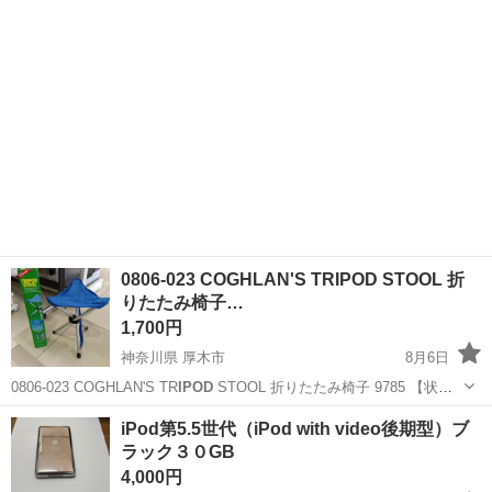
0806-023 COGHLAN'S TRIPOD STOOL 折
りたたみ椅子…
1,700円
神奈川県 厚木市
8月6日
0806-023 COGHLAN'S TR
IPOD
STOOL 折りたたみ椅子 9785 【状
態】 ・使用に伴う多少のスレ、キズ、落としきれない汚れなどござい
神奈川
厚木市
その他
STOOL
iPod第5.5世代（iPod with video後期型）ブ
ます ・詳細は現地でご確認ください ・お値引きは出...
ラック３０GB
4,000円