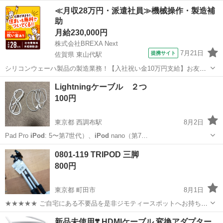
くてイヤホン付きのホルダー？みたいなのを買い足しました。画像の
大阪
河内長野市
三日市町駅
ポータブルプレーヤー
≪月収28万円・派遣社員≫機械操作・製造補
ものが全てです。 ビニールカバーを掛けていたので大きな傷も見当
助
たりません。 使いこなすまでいか...
月給230,000円
株式会社BREXA Next
7月21日
提携サイト
佐賀県 東山代駅
シリコンウェーハ製品の製造業務！【入社祝い金10万円支給】お友達
やカップルとの応募OK◎年間休日129日＆休出なしでプライベート充
佐賀
伊万里市
東山代駅
その他
Lightningケーブル ２つ
実♪業務はクリーンルームで快適作業◎自社正社員登用制度あり★1食
100円
300円～の格安食堂あり！《佐...
東京都 西調布駅
8月2日
Pad Pro
iPod
: 5〜第7世代）、
iPod
nano（第7…
東京
調布市
西調布駅
携帯アクセサリー
第3世代
0801-119 TRIPOD 三脚
800円
東京都 町田市
8月1日
★★★★★ ご自宅にある不要品を是非ジモティースポットへお持ち込
みしませんか？ 家電、趣味・スポーツ・レジャー用品、こども用品、
東京
町田市
カメラ
現地
新品未使用❣️ HDMIケーブル 変換アダプター