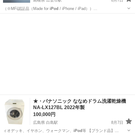
島根県 出雲市駅
8月7日
（※MFi認証品（Made for
iPod
/ iPhone / iPad））…
島根
出雲市
出雲市駅
PCパーツ
USB
★・パナソニック ななめドラム洗濯乾燥機
NA-LX127BL 2022年製
100,000円
広島県 白島駅
8月7日
ィオデッキ、イヤホン、ウォークマン、
iPod
等 【ブランド品】