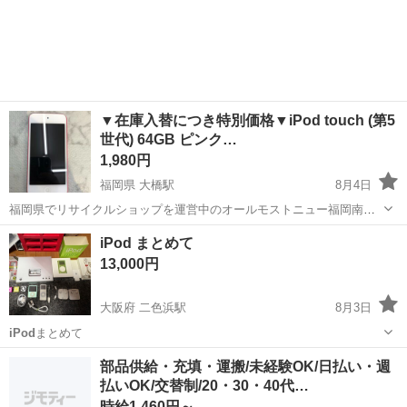
やカップルとの応募OK◎年間休日129日＆休出なしでプライベート充
佐賀
伊万里市
東山代駅
その他
実♪業務はクリーンルームで快適作業◎自社正社員登用制度あり★1食
300円～の格安食堂あり！《佐...
▼在庫入替につき特別価格▼iPod touch (第5
世代) 64GB ピンク…
1,980円
福岡県 大橋駅
8月4日
福岡県でリサイクルショップを運営中のオールモストニュー福岡南店
舗です。 ・投稿担当:甲斐 ⚠️商品購入後、ご自身でお持ち帰りされる
福岡
福岡市
大橋駅
その他
仮予約
iPod まとめて
場合、お手伝いできない場合がございます。必ず大型商品の場合、お
13,000円
二人でご来店をお願...
大阪府 二色浜駅
8月3日
iPod
まとめて
大阪
貝塚市
二色浜駅
オーディオ
部品供給・充填・運搬/未経験OK/日払い・週
払いOK/交替制/20・30・40代…
時給1,460円～