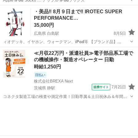
Apple
iPod
Socks … アップル
iPod
ソックス
福岡
春日市
南福岡駅
ポータブルプレーヤー
iPod
・美品‼️ 8月９日まで‼️ IROTEC SUPER
PERFORMANCE…
35,000円
広島県 白島駅
8月5日
ィオデッキ、イヤホン、ウォークマン、
iPod
等 【ブランド品】
Vuitton、C…
広島
広島市
白島駅
フィットネス、トレーニング
≪月収22万円・派遣社員≫電子部品系工場で
の機械操作・製造オペレーター 日勤
GEAR
時給1,250円
日払い
株式会社BREXA Next
7月21日
提携サイト
茨城県 静駅
コネクタ製造工場の検査や測定作業！日勤専属＆土日祝休み＆年間休
日128日★クリーンルーム内作業★マイカー通勤OK＆無料駐車場あり
茨城
常陸大宮市
静駅
その他
★就業先食堂利用可！日払い制度あり！《茨城県常陸大宮市》 人気の
工場のお仕事 ◇コネクタ製造工...