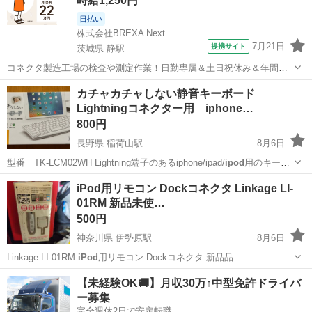
時給1,250円
日払い
株式会社BREXA Next
7月21日
提携サイト
茨城県 静駅
コネクタ製造工場の検査や測定作業！日勤専属＆土日祝休み＆年間休
日128日★クリーンルーム内作業★マイカー通勤OK＆無料駐車場あり
茨城
常陸大宮市
静駅
その他
カチャカチャしない静音キーボード
★就業先食堂利用可！日払い制度あり！《茨城県常陸大宮市》 人気の
Lightningコネクター用 iphone…
工場のお仕事 ◇コネクタ製造工...
800円
長野県 稲荷山駅
8月6日
型番 TK-LCM02WH Lightning端子のあるiphone/ipad/
ipod
用のキーボ
ードです。 iOS/iPadOS 13.6以上の端末が必要です。 マルチファンク
長野
千曲市
稲荷山駅
周辺機器
Lightning
iPod用リモコン Dockコネクタ Linkage LI-
ションキー搭載で、ボリューム操作やメディアプ...
01RM 新品未使…
500円
神奈川県 伊勢原駅
8月6日
Linkage LI-01RM
iPod
用リモコン Dockコネクタ 新品品…
神奈川
伊勢原市
伊勢原駅
オーディオ
【未経験OK🚚】月収30万↑中型免許ドライバ
ー募集
完全週休2日で安定転職