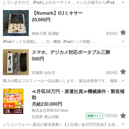
していますので、
iPod
などのオーディオ… イン入力端子から
iPod
な
どのオーディオ…
北海道
札幌市
稲積公園駅
周辺機器
【Numark】DJミキサー
20,000円
神奈川県 高津駅
8月4日
iPod
ドックを搭載し、… 力 - 機能:
iPod
ドック搭載 - …
神奈川
川崎市
高津駅
DJギア
スマホ、デジカメ対応ポータブル三脚
500円
宮城県 仙台市
8月4日
購入の際はプロフィール一読お願いします。 新品未使用です。 撮影の
ために箱から出しました。 軽量三脚 TR
IPOD
3120 スマホホルダー付
宮城
仙台市
その他
≪月収28万円・派遣社員≫機械操作・製造補
き スマホ撮影・ビデオ通話・ライブ配信に便利な 軽量アルミ製の三脚
助
TRI...
月給230,000円
株式会社BREXA Next
7月21日
提携サイト
佐賀県 東山代駅
シリコンウェーハ製品の製造業務！【入社祝い金10万円支給】お友達