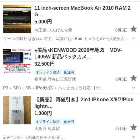
11 inch-screen MacBook Air 2010 RAM 2
G…
5,000円
埼玉県 せんげん台駅
8月6日
リーンの映りはきれいです。写真には
iPod
カメラとの干渉波が入っ
ていますが、…
埼玉
越谷市
せんげん台駅
Mac
MacBook Air
⭐︎美品⭐︎KENWOOD 2026年地図 MDV-
L405W 新品バックカメ…
32,500円
オンライン決済
配送可
福岡県 香春口三萩野駅
8月6日
P3 ⭐︎ SD / USB ⭐︎
iPod
対応 ⭐︎ バックカメラ対応 【付…
福岡
北九州市
香春口三萩野駅
カーナビ、テレビ
【新品】 再値引き】2in1 iPhone X/8/7/Plus
lightn…
新品
1,000円
オンライン決済
配送可
大阪府 樟葉駅
8月6日
2.9インチ）
iPod
の各モデル iP…