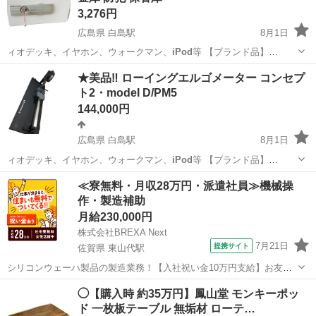
3,276円
広島県 白島駅
8月1日
ィオデッキ、イヤホン、ウォークマン、
iPod
等 【ブランド品】
Vuitton、…
広島
広島市
白島駅
防災、セキュリティ
保管庫
★美品‼️ ローイングエルゴメーター コンセプ
ト2・model D/PM5
144,000円
広島県 白島駅
8月1日
ィオデッキ、イヤホン、ウォークマン、
iPod
等 【ブランド品】
Vuitton、…
広島
広島市
白島駅
フィットネス、トレーニング
≪寮無料・月収28万円・派遣社員≫機械操
作・製造補助
ローイングエルゴメーター
月給230,000円
株式会社BREXA Next
7月21日
提携サイト
佐賀県 東山代駅
シリコンウェーハ製品の製造業務！【入社祝い金10万円支給】お友達
やカップルとの応募OK◎年間休日129日＆休出なしでプライベート充
佐賀
伊万里市
東山代駅
その他
◯【購入時 約35万円】鳳山堂 モンキーポッ
実♪業務はクリーンルームで快適作業◎自社正社員登用制度あり★1食
ド 一枚板テーブル 無垢材 ローテ…
300円～の格安食堂あり！《佐...