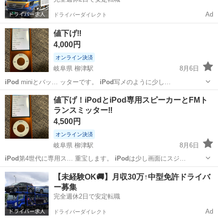
Ad
ドライバーダイレクト
値下げ‼️
4,000円
オンライン決済
岐阜県 柳津駅
8月6日
iPod
miniとバッ… ッターです。
iPod
写メのように少し…
岐阜
岐阜市
柳津駅
ポータブルプレーヤー
値下げ！iPodとiPod専用スピーカーとFMト
ランスミッター‼️
バッファロー
4,500円
オンライン決済
岐阜県 柳津駅
8月6日
iPod
第4世代に専用ス… 重宝します。
iPod
は少し画面にスジ…
岐阜
岐阜市
柳津駅
家具
iPod
【未経験OK🚚】月収30万↑中型免許ドライバ
ー募集
完全週休2日で安定転職
Ad
ドライバーダイレクト