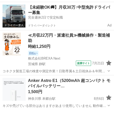
大阪
枚方市
樟葉駅
電話、ＦＡＸ
アダプター
【未経験OK🚚】月収30万↑中型免許ドライバ
ー募集
完全週休2日で安定転職
Ad
ドライバーダイレクト
≪月収22万円・派遣社員≫機械操作・製造補
助
時給1,250円
日払い
株式会社BREXA Next
7月21日
提携サイト
茨城県 静駅
コネクタ製造工場の検査や測定作業！日勤専属＆土日祝休み＆年間休
日128日★クリーンルーム内作業★マイカー通勤OK＆無料駐車場あり
茨城
常陸大宮市
静駅
その他
Anker Astro E1（5200mAh 超コンパクト モ
★就業先食堂利用可！日払い制度あり！《茨城県常陸大宮市》 人気の
バイルバッテリー…
工場のお仕事 ◇コネクタ製造工...
1,500円
神奈川県 本郷台駅
8月6日
キズや禿げている部分はありますがあまり使用していません 動作確認
済みです
神奈川
横浜市
本郷台駅
周辺機器
PowerIQ