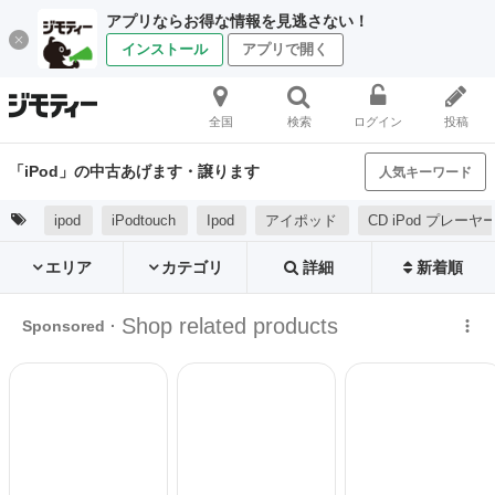
アプリならお得な情報を見逃さない！
インストール
アプリで開く
全国
検索
ログイン
投稿
「iPod」の中古あげます・譲ります
人気キーワード
ipod
iPodtouch
Ipod
アイポッド
CD iPod プレーヤ
エリア
カテゴリ
詳細
新着順