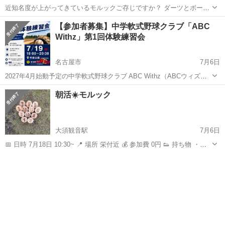
近知名度が上がってきているモルックご存じですか？ ダーツとボーリ
ングを混ぜたようなスポーツです😄 誰でも気軽にできるのに奥が深い
愛知
名古屋市
名古屋駅
スポーツ
モルック
【参加者募集】中学軟式野球クラブ「ABC
面白い遊びです^-^ 平日の夜、土日祝に不定期で開催してます。 次回
Withz」第1回体験練習会
の日時:7日...
名古屋市
7月6日
2027年4月始動予定の中学軟式野球クラブ ABC Withz（ABCウィズ）
は、 「楽しんで、考えて、成長して、勝つ。」 をコンセプトに、 ・
愛知
名古屋市
スポーツ
参加者募集
朝活☀️モルック
選手の成長を第一に考えた運営、指導 ・短時間集中の練習 ・自ら考...
大須観音駅
7月6日
📅 日時 7月18日 10:30~ 📍 場所 栄付近 💰 参加費 0円 👟 持ち物 ・動
きやすい服装 ・飲み物
愛知
名古屋市
大須観音駅
スポーツ
モルック