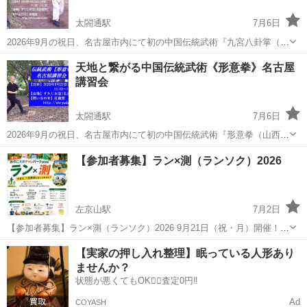
太閤通駅
7月6日
2026年9月の祝日、名古屋市内にて初の中国伝統武術『九宮八卦掌（呉
峻山系）』の4時間講習会を開催します。 中国伝統武術《九宮八卦
愛知
名古屋市
太閤通駅
スポーツ
武術
天地と繋がる中国伝統武術《形意拳》名古屋
掌》は『螺旋力』と『旋回力』を特徴とします。 腰の回転による円弧
講習会
を描く素早いフットワー...
太閤通駅
7月6日
2026年9月の祝日、名古屋市内にて初の中国伝統武術『形意拳（山西
派・車毅斉系）』の4時間講習会を開催します。 - 内容は、形意拳の基
愛知
名古屋市
太閤通駅
スポーツ
武術
【参加者募集】ラン×測（ランソク）2026
本姿勢である【三体式站樁功】から始まり、最基本技である【三体式
推掌】、そして、５種類の...
左京山駅
7月2日
【参加者募集】ラン×測（ランソク）2026 9月21日（祝・月）開催！
親は7kmのランと体力測定に本気で挑む。 子どもは体力チャレンジで
愛知
名古屋市
左京山駅
スポーツ
子ども
【実家の押し入れ整理】眠っている人形あり
輝く。 がんばる背中を見せ合う、家族の特別な一日。 親子で「挑戦」
ませんか？
と「成長」を体...
状態が悪くてもOK🙆‍♀️査定0円‼️
Ad
COYASH