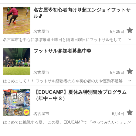
名古屋🌟初心者向け🔰超エンジョイフットサ
ル🎵
名古屋市
6月29日
名古屋市を中心にほぼ毎週土曜日と隔週日曜日にフットサルをしてま
す！ 空調完備の体育館でやっているので天候も気温も気にせずにフッ
愛知
名古屋市
スポーツ
60代
フットサル参加者募集中⚽️
トサルできますよ☺️ 地元出身はもちろん県外出身も多く、寂しがりな
方や人見知りな方でも...
名古屋市
6月29日
はじめまして！！ フットサル経験者の方や初心者の方や運動不足解消
したい方やみんなでワイワイ楽しみたい方や新しいことをしたい方是
愛知
名古屋市
スポーツ
参加者募集
【EDUCAMP】夏休み特別冒険プログラム
非参加してください٩(ˊᗜˋ*)و はじめに軽くウォーミングアップをして
（年中～中３）
から、ひたすらゲームや...
名古屋市
6月4日
はじめてに挑戦する夏。 この夏、EDUCAMPで 「やってみたい！」に
飛び込もう✨ 楽しいだけじゃない。 自分で考え、挑戦する夏へ。
愛知
名古屋市
スポーツ
EDUCAMPがお届けする夏休みだけのスペシャルプログラムです。 ...