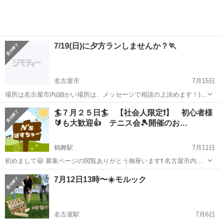
募集！ ...
7/19(日)に夕方ランしませんか？🏃
名古屋市
7月15日
場所は名古屋市内(細かい場所は、メッセージで相談の上決めます！)
時間は17時or18時から一時間程度 ゆる～くお話しながら走りましょ
愛知
名古屋市
スポーツ
🏄７月２５日🏄 【社会人限定❗️】 初心者様
う！
🔰も大歓迎👍️ テニス会🎾開催のお…
鶴舞駅
7月11日
初めまして😃 募集ページの閲覧ありがとう御座います❗️ 名古屋市内で
社会人テニスサークルとして活動してます、【N'sぱすちゃ〜】と申し
愛知
名古屋市
鶴舞駅
スポーツ
社会人
7月12日13時〜☀️モルック
ます🎾 どなたでも思いっきりテニスが楽しめる環境作りを届けたいと
思い、ゆるくそして細々...
名古屋駅
7月6日