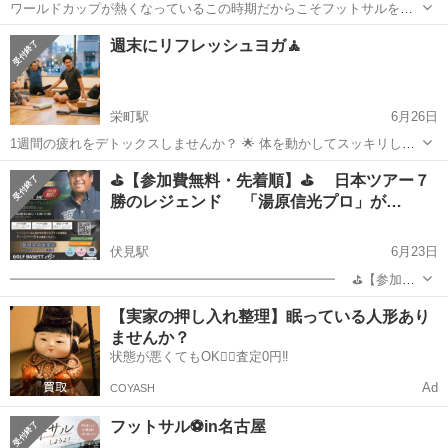
ワールドカップが熱くなっているこの時期だからこそフットサルをや
りたいと想い開催いたしました！！ 参加人数は10人〜20人程で男性の
愛知
名古屋市
比良駅
スポーツ
思い出
週末にリフレッシュヨガ🧘
方も女性の方もいるので気軽にご参加ください！ みんなで楽しく汗を
流して、最高の思い出を作ろう！...
栄町駅
6月26日
1週間の疲れをデトックスしませんか？ 🌟 体を動かしてスッキリした
い！ 🌟 最近、運動不足が気になっている… 🌟 デスクワークや立ち仕
愛知
名古屋市
栄町駅
スポーツ
デトックス
⛳【参加費無料・先着順】⛳ 日本ツアー７
事で、全身がガチガチに凝っている… 「ヨガやったことない」「男性
勝のレジェンド 「湯原信光プロ」が…
1人だと浮かないかな…」...
伏見駅
6月23日
━━━━━━━━━━━━━━━━━━━━━━━━━ ⛳【参加費
無料・先着順】⛳ 日本ツアー７勝のレジェンド 「湯原信光プロ」
愛知
名古屋市
伏見駅
スポーツ
無料
【実家の押し入れ整理】眠っている人形あり
が直接指導！ あなたのゴルフが変わる特別レッスン 《７/１１
ませんか？
（土）名古屋・錦 開...
状態が悪くてもOK🙆‍♀️査定0円‼️
Ad
COYASH
フットサル⚽️in名古屋