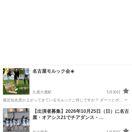
名古屋モルック会☀️
久屋大通駅
5月30日
最近知名度が上がってきているモルックご存じですか？ ダーツとボー
リングを混ぜたようなスポーツです😄 誰でも気軽にできるのに奥が深
愛知
名古屋市
久屋大通駅
スポーツ
モルック
【出演者募集】2026年10月25日（日）に名古
い面白い遊びです^-^ 平日の夜、土日祝に不定期で開催してます。 場
屋・オアシス21でチアダンス・…
所:久屋大通...