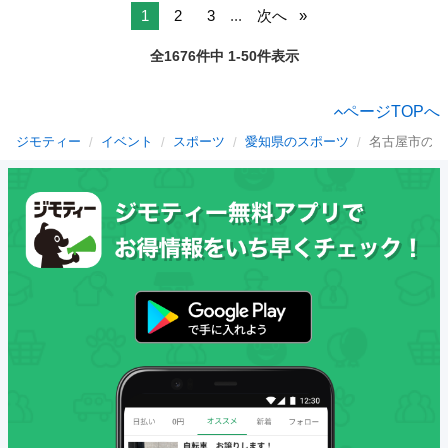
1
2
3
...
次へ
全1676件中 1-50件表示
ページTOPへ
ジモティー
イベント
スポーツ
愛知県のスポーツ
名古屋市のス