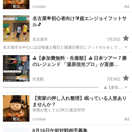
Ad
COYASH
名古屋🌟初心者向け🔰超エンジョイフットサ
ル🎵
名古屋市
7月25日
名古屋市を中心にほぼ毎週土曜日と隔週日曜日にフットサルをしてま
す！ 空調完備の体育館でやっているので天候も気温も気にせずにフッ
愛知
名古屋市
スポーツ
60代
⛳【参加費無料・先着順】⛳ 日本ツアー７勝
トサルできますよ☺️ 地元出身はもちろん県外出身も多く、寂しがりな
のレジェンド 「湯原信光プロ」が直接…
方や人見知りな方でも...
伏見駅
7月24日
━━━━━━━━━━━━━━━━━━━━━━━━━ ⛳【参加費
無料・先着順】⛳ 日本ツアー７勝のレジェンド 「湯原信光プロ」
愛知
名古屋市
伏見駅
スポーツ
無料
【実家の押し入れ整理】眠っている人形あり
が直接指導！ あなたのゴルフが変わる特別レッスン 《９/１２
ませんか？
（土）名古屋・錦 開...
状態が悪くてもOK🙆‍♀️査定0円‼️
Ad
COYASH
8月16日午前対戦相手募集