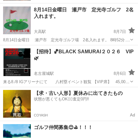
8月14日金曜日 瀬戸市 定光寺ゴルフ 2名
入れます。
大高駅
8月7日
8月14日金曜日 瀬戸市 定光寺ゴルフ場 2名入れます。 8時52分.9
時スタート 2組コンペです、キャンセル出たので募集致します。 当
愛知
名古屋市
大高駅
スポーツ
ゴルフ場
【招待】🏀BLACK SAMURAI２０２６ VIP
日は下記コンペがゴルフ場主催であります。 前半9ホールのハーフ集
🌿
計競技。 ...
名古屋城駅
8月6日
来る8./8 IGアリーナにて 八村塁イベント観覧 【VIP席】 45,000
円相当です、同行に限る
愛知
名古屋市
名古屋城駅
スポーツ
【求・古い人形】夏休みに出てきたもの
状態が悪くてもOK🙆‍♀️査定0円‼️
Ad
COYASH
ゴルフ仲間募集😊⛳️！！！