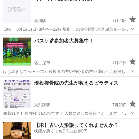
黒川駅
7月23日
日時 8月16日(日) 8時半〜12時 場所 志賀公園野球場 試合ルール
7イニング制（状況によってエキシビションもOK） DHあり（全員打
愛知
名古屋市
黒川駅
スポーツ
野球場
バスケ🏀参加者大募集中！
ちok） 守備交代自由 攻撃側審判 各チームか...
名古屋市
7月21日
はじめましてっ〜 バスケ経験者の方や初心者の方や運動不足解消した
い方や みんなでワイワイ楽しみたい方や新しいことをしたい方 是非参
愛知
名古屋市
スポーツ
バスケ
現役接骨院の先生が教えるピラティス
加してください🙃 ⚠️必ず最後までお読み頂いた上で、ご連絡お願いし
ます⚠️ はじめに軽く...
東別院駅
7月20日
先着11名！ 現在残り5名様です！ 人数に達し次第終了とします！ \肩
こり・腰痛・膝痛改善ピラティス教室/ 例えばこんなお悩みありません
愛知
名古屋市
東別院駅
スポーツ
ピラティス
【求】古い人形譲ってくれませんか？
か？ ✅肩こりがつらい ✅腰痛を繰り返している ✅猫背が気になる ✅運
状態が悪くてもOK🙆‍♀️査定0円‼️
動不足を解消...