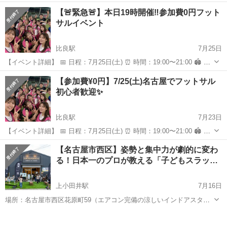
していますが月に1回グラップリング練習をしています。 白帯参加者
愛知
名古屋市
新守山駅
スポーツ
柔術
【🚨緊急🚨】本日19時開催‼️参加費0円フット
も多いため、格闘技初心者でも安心してご参加いただけます。 初回無
サルイベント
料でご参加...
比良駅
7月25日
【イベント詳細】 📅 日程：7月25日(土) ⏰ 時間：19:00〜21:00 🏟️ 場
所：デラサル楠 ⚠️ 集合：デラサル楠 ⚽️サッカー未経験者大歓迎 上手
愛知
名古屋市
比良駅
スポーツ
思い出
【参加費¥0円】7/25(土)名古屋でフットサル
い下手なんて関係ない一緒に盛り上がりましょう🔥 参加人数は1...
初心者歓迎✨
比良駅
7月23日
【イベント詳細】 📅 日程：7月25日(土) ⏰ 時間：19:00〜21:00 🏟️ 場
所：デラサル楠 ⚠️ 集合：デラサル楠 ⚽️サッカー未経験者大歓迎 上手
愛知
名古屋市
比良駅
スポーツ
思い出
【名古屋市西区】姿勢と集中力が劇的に変わ
い下手なんて関係ない一緒に盛り上がりましょう🔥 参加人数は1...
る！日本一のプロが教える「子どもスラッ…
上小田井駅
7月16日
場所：名古屋市西区花原町59（エアコン完備の涼しいインドアスタジ
オ） 対象：年長〜（運動が苦手な子、姿勢が気になる子大歓迎！） 今
愛知
名古屋市
上小田井駅
スポーツ
スラックライン
週末（7/19・20）プレオープン体験会＆8月限定体験レッスンのダブル