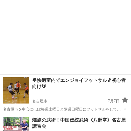
消したい方やみんなでワイワイ楽しみたい方や新しいことをしたい方
愛知
名古屋市
スポーツ
バレー
是非参加してください！ ⚠️必ず最後までお読み頂いた上で、ご連絡お
願いします⚠️ はじめに軽...
🌟快適室内でエンジョイフットサル🎵初心者
向け🔰
名古屋市
7月7日
名古屋市を中心にほぼ毎週土曜日と隔週日曜日にフットサルをしてま
す🎵 空調完備のスポーツセンターでやっているので天候も気温も気に
愛知
名古屋市
スポーツ
60代
螺旋の武術！中国伝統武術《八卦掌》名古屋
せずにフットサルできますよ☺️ 地元出身はもちろん県外出身も多く、
講習会
寂しがりな方や人見知...