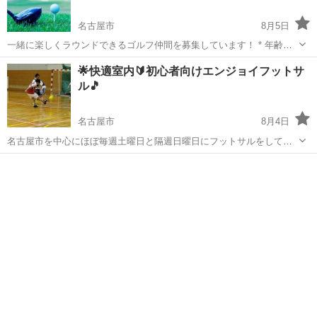
名古屋市
8月5日
一緒に楽しくラウンドできるゴルフ仲間を募集しています！ * 年齢・
性別問いません * スコアは気にせず楽しく回れる方歓迎 * 初心者〜上
愛知
名古屋市
スポーツ
打ちっぱなし
🌟快適室内🔰初心者向けエンジョイフットサ
級者まで大歓迎 * 平日・土日どちらも調整可能です まずは打ちっぱな
ル🎵
し...
名古屋市
8月4日
名古屋市を中心にほぼ毎週土曜日と隔週日曜日にフットサルをしてま
す！ 空調完備の体育館でやっているので天候も気温も気にせずにフッ
愛知
名古屋市
スポーツ
60代
トサルできますよ☺️ 地元出身はもちろん県外出身も多く、寂しがりな
方や人見知りな方でも...