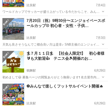
比良駅
7月4日
ワールドカップでサッカーが盛り上がっている今だからこそ、みんな
でフットサルを楽しみたい！という想いで開催します🔥 📅 日時 7月25
愛知
名古屋市
比良駅
スポーツ
思い出
7月20日（祝）9時30分〜エンジョイベースボ
日（土）19:00〜21:00 初心者の方も経験者の方も大歓迎！ 男性・女性
ールカップ⚾ 初心者・女性・子供…
問わず、みん...
比良駅
7月3日
天気も良さそうなんでご都合良い方は是非♪ SNB主催のエンジョイ野
球大会となります。 とにかく緩い大会で未経験者大歓迎なんで声掛け
愛知
名古屋市
比良駅
スポーツ
大会
🏄７月１１日🏄 【社会人限定❗️】 初心者様
のうえ、是非参加お願いいたします m(_ _)m 【第２回エンジョイベー
🔰も大歓迎👍️ テニス会🎾開催のお…
スボールカップ⚾】...
鶴舞駅
6月29日
初めまして😃 募集ページの閲覧ありがとう御座います❗️ 名古屋市内で
社会人テニスサークルとして活動してます、【N'sぱすちゃ〜】と申し
愛知
名古屋市
鶴舞駅
スポーツ
社会人
⚽みんなで楽しくフットサルイベント開催🔥
ます🎾 どなたでも思いっきりテニスが楽しめる環境作りを届けたいと
思い、ゆるくそして細々...
比良駅
6月29日