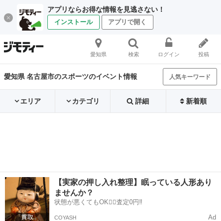
アプリならお得な情報を見逃さない！
インストール
アプリで開く
愛知県
検索
ログイン
投稿
愛知県 名古屋市のスポーツのイベント情報
人気キーワード
エリア
カテゴリ
詳細
新着順
【実家の押し入れ整理】眠っている人形あり
ませんか？
状態が悪くてもOK🙆‍♀️査定0円‼️
Ad
COYASH