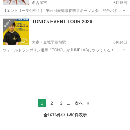
名古屋市
6月15日
【エントリー受付中！】 第56回愛知県春季スポーツ大会 混合バドミ
ントン大会【兼第36回全国スポーツ祭典（静岡県磐田）予選） 期日：
愛知
名古屋市
スポーツ
スポーツ大会
TONO's EVENT TOUR 2026
2026年7月5日（日） 会場：天白スポーツセンター 種目：混合ダブル
ス ...
大森・金城学院前駅
6月14日
ウォールトランポリン選手「TONO」がJUMPLABにやってくる！ ス
ペシャルパフォーマンスや、質問タイム、さらに参加型イベント「ト
愛知
名古屋市
大森・金城学院前駅
スポーツ
ランポリン リアル脱出ゲーム」を開催！ 制限時間内に、アトラクショ
パフォーマンス
ンや技クリアで...
1
2
3
...
次へ
全1676件中 1-50件表示