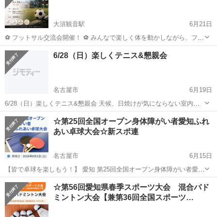
大須観音駅
6月21日
⚽️ フットサル交流会開催！ ⚽️ みんなで楽しく体を動かしながら、フッ
トサルを楽しみませんか？ 経験者はもちろん、初心者の方やおひとり
愛知
名古屋市
大須観音駅
スポーツ
ひとり
6/28（日）楽しくテニス&懇親会
での参加も大歓迎です！✨ 勝ち負けにこだわりすぎず、みんなでワイ
ワイ楽しめる雰囲気な...
名古屋市
6月19日
6/28（日）楽しくテニス&懇親会 天候、日焼けが気にならない室内コ
ートで楽しくテニスします。 初心者、初級者の方は、元県大会ポイン
愛知
名古屋市
スポーツ
JOYJOY
☆第25回全国オープン身体障がい者愛知ふれ
トランカーがコーチしますので、安心してご参加ください。 尚、テニ
あい卓球大会☆新スポ連
スや運動が苦手な方...
名古屋市
6月15日
【皆で卓球を楽しもう！】 愛知 第25回全国オープン身体障がい者愛知
ふれあい卓球大会 期日：2026年8月1日（土） 会場：名東スポーツセ
愛知
名古屋市
スポーツ
障がい者
☆第56回愛知県春季スポーツ大会 混合バド
ンター 種目：団体戦 詳細はこちら↓ https://aichit...
ミントン大会【兼第36回全国スポーツ…