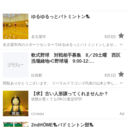
ゆるゆるっとバトミントン🏸
名古屋市
8月3日
名古屋市内のスポーツセンターでゆるゆるっとバトミントンしません
か？？？⋆⸜🏸❕⸝‍⋆ イメージは休日の公園でバトミントンするみたいに
愛知
名古屋市
スポーツ
バトミントン
軟式野球 対戦相手募集 8／29土曜 西区
プレイする感じなので、運動不足解消したい方もお気軽にご参加くだ
洗堰綠地•C野球場 9:00-12:…
さい！🙌 経験者の方には...
比良駅
8月1日
閲覧ありがとうございます。 リベラルドラゴンズ代表の山本と申しま
す。 下記日程にて練習試合をして頂けるチーム様を募集いたします。
愛知
名古屋市
比良駅
スポーツ
野球場
【求】古い人形譲ってくれませんか？
【日時・場所】 2026年08月日29(土) 愛知県 西区洗堰綠地•C野球場 ...
状態が悪くてもOK🙆‍♀️査定0円‼️
Ad
COYASH
2ndHÖME🏸バドミントン部🏸