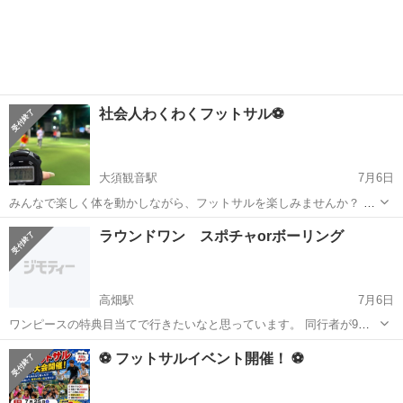
社会人わくわくフットサル⚽️
大須観音駅
7月6日
みんなで楽しく体を動かしながら、フットサルを楽しみませんか？ 経
験者はもちろん、初心者の方やおひとりでの参加も大歓迎です！✨ 勝
愛知
名古屋市
大須観音駅
スポーツ
社会人
ラウンドワン スポチャorボーリング
ち負けにこだわりすぎず、みんなでワイワイ楽しめる雰囲気なので、
運動不足解消や新しい仲間づくりに...
高畑駅
7月6日
ワンピースの特典目当てで行きたいなと思っています。 同行者が9名
ほど必要なため、募集します。 費用は全額負担します。 条件としてド
愛知
名古屋市
高畑駅
スポーツ
ラウンドワン
⚽️ フットサルイベント開催！ ⚽️
リンクフード等を注文することで特典がもらえるためそれに協力いた
だける方でお願いします。 スポッ...