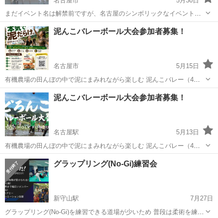
名古屋市
5月30日
まだイベント名は解禁前ですが、名古屋のシンボリックなイベントス
ペース「オアシス21」でこの日はイベントが開催！ その中の一部の時
愛知
名古屋市
スポーツ
チアリーディング
泥んこバレーボール大会参加者募集！
間にチアホリックを開催！ チアダンス・チアリーディングでイベント
を盛り上げます！ ...
名古屋市
5月15日
有機農場の田んぼの中で泥にまみれながら楽しむ 泥んこバレー（4人
制）8／8に開催決定！ 場所は名古屋から1時間30分ほどの郡上市にあ
愛知
名古屋市
スポーツ
大会
泥んこバレーボール大会参加者募集！
る HOLY FUNGUS（有機農場内のキャンプ場） 優勝チームには 地
元...
名古屋駅
5月13日
有機農場の田んぼの中で泥にまみれながら楽しむ 泥んこバレー（4人
制）開催決定！ 場所は名古屋から1時間30分ほどの郡上市にある
愛知
名古屋市
名古屋駅
スポーツ
大会
グラップリング(No-Gi)練習会
HOLY FUNGUS（有機農場内のキャンプ場） 優勝チームには 地元母袋
（も...
新守山駅
7月27日
グラップリング(No-Gi)を練習できる道場が少いため 普段は柔術を練習