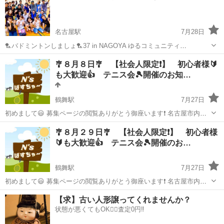
名古屋駅
7月28日
🏸バドミントンしましょ🏸37 in NAGOYA ゆるコミュニティ
【2ndHÖME】 スポーツや、イベントなどを自分たちで開催して楽し
愛知
名古屋市
名古屋駅
スポーツ
営利目的
🎐８月８日🎐 【社会人限定❗️】 初心者様🔰
んでいる社会人サークルです💡 こちらはバドミントン部です💁‍♂️ みん
も大歓迎👍️ テニス会🎾開催のお知…
なでゆるっ...
鶴舞駅
7月27日
初めまして😃 募集ページの閲覧ありがとう御座います❗️ 名古屋市内で
社会人テニスサークルとして活動してます、【N'sぱすちゃ〜】と申し
愛知
名古屋市
鶴舞駅
スポーツ
社会人
🎐８月２９日🎐 【社会人限定❗️】 初心者様
ます🎾 どなたでも思いっきりテニスが楽しめる環境作りを届けたいと
🔰も大歓迎👍️ テニス会🎾開催のお…
思い、ゆるくそして細々...
鶴舞駅
7月27日
初めまして😃 募集ページの閲覧ありがとう御座います❗️ 名古屋市内で
社会人テニスサークルとして活動してます、【N'sぱすちゃ〜】と申し
愛知
名古屋市
鶴舞駅
スポーツ
社会人
【求】古い人形譲ってくれませんか？
ます🎾 どなたでも思いっきりテニスが楽しめる環境作りを届けたいと
状態が悪くてもOK🙆‍♀️査定0円‼️
思い、ゆるくそして細々...