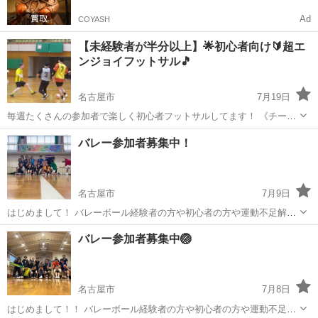
Ad
COYASH
【未経験者が半分以上】🌟初心者向け🔰超エ
ンジョイフットサル🎵
名古屋市
7月19日
毎週たくさんの参加者で楽しく初心者フットサルしてます！ 《チーム
について》 【活動日】ほぼ毎週土曜日と隔週日曜日（時間帯はスポー
愛知
名古屋市
スポーツ
会場
バレー参加者募集中！
ツセンターの当選状況によりますが半年先までは確定してますよ）
【時間】基本的に...
名古屋市
7月9日
はじめまして！ バレーボール経験者の方や初心者の方や運動不足解消
したい方やみんなでワイワイ楽しみたい方や新しいことをしたい方是
愛知
名古屋市
スポーツ
バレー
バレー参加者募集中🏐
非参加してください〜！ ⚠️必ず最後までお読み頂いた上で、ご連絡お
願いします⚠️ はじめに軽...
名古屋市
7月8日
はじめまして！！ バレーボール経験者の方や初心者の方や運動不足解