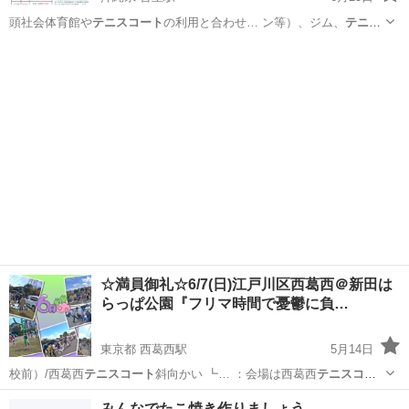
頭社会体育館や
テニスコート
の利用と合わせ… ン等）、ジム、
テニス
コート
、音楽・講演ホ…
沖縄
島尻郡
首里駅
キャンペーン
☆満員御礼☆6/7(日)江戸川区西葛西＠新田は
らっぱ公園『フリマ時間で憂鬱に負…
東京都 西葛西駅
5月14日
校前）/西葛西
テニスコート
斜向かい ┗… ：会場は西葛西
テニスコー
ト
斜向かい、中左…
東京
江戸川区
西葛西駅
フリーマーケット
会場
みんなでたこ焼き作りましょう