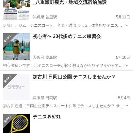
_八重瀬町観光・地域交流宿泊施設
沖縄県 首里駅
5月11日
ン等）、ジム、
テニスコート
、音楽・講演ホ… 2．体育館や
テニスコ
ート
利用と合わせた…
沖縄
島尻郡
首里駅
キャンペーン
八重瀬町
初心者〜 20代多めテニス練習会
大阪府 柴島駅
5月10日
初心者多いです！元テニスコーチが軽く教えながらワイワイやってま
す！ 20代の男女が多く集まってます！ ラケット無ければお貸ししま
大阪
大阪市
柴島駅
スポーツ
20代
加古川 日岡山公園 テニスしませんか？
す。 18時〜20時 コートはメッセージいただけましたらお教えしま
す！ 参加費 初回1500円 ...
兵庫県 日岡駅
5月4日
加古川近辺（日岡山公園
テニスコート
）等でテニスしませんか？ サー
クル…
兵庫
加古川市
日岡駅
スポーツ
メイン
テニス🎾5/31