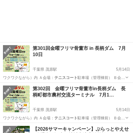
第301回金曜フリマ骨董市 in 長柄ダム 7月
10日
千葉県 茂原駅
5月14日
ワクワクながら）内 Ａ会場：
テニスコート
駐車場（管理棟前） Ｂ会
場：…
千葉
長生郡
茂原駅
フリーマーケット
会場
第302回 金曜フリマ骨董市in長柄ダム 長
柄町都市農村交流ターミナル 7月1…
千葉県 茂原駅
5月14日
ワクワクながら）内 Ａ会場：
テニスコート
駐車場（管理棟前） Ｂ会
場：…
千葉
長生郡
茂原駅
フリーマーケット
会場
【2026サマーキャンペーン】ぷらっとやえせ