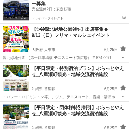
ー募集
完全週休2日で安定転職
Ad
ドライバーダイレクト
【✨🤩深北緑地公園🤩✨】出店募集🔥
9/13（日）フリマ・マルシェイベント
大阪府 大東市
6月25日
深北緑地公園 （第一駐車場横
テニスコート
前広場） 〒574-0071…
大阪
大東市
フリーマーケット
マルシェ
【平日限定・特別宿泊プラン】ぷらっとやえ
せ_八重瀬町観光・地域交流宿泊施設
沖縄県 首里駅
6月25日
・バレー・バドミントン等）、ジム、
テニスコート
、音楽・講演ホー
ル、会議室に加え、…
沖縄
島尻郡
首里駅
キャンペーン
八重瀬町
【平日限定・団体様特別割引】ぷらっとやえ
せ_八重瀬町観光・地域交流宿泊施設
沖縄県 首里駅
6月25日