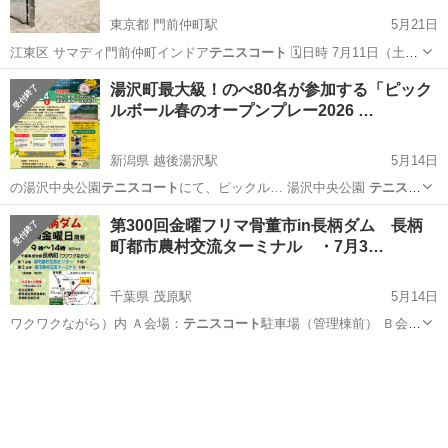
東京都 門前仲町駅
5月21日
江東区 サマディ門前仲町インドア
テニスコート
🗓日時 7月11日（土）
18:…
東京
江東区
門前仲町駅
スポーツ
シングルス
湯沢町最大級！のべ80名が参加する「ピック
ルボール春のオープンプレー2026 …
新潟県 越後湯沢駅
5月14日
の湯沢中央公園
テニスコート
にて、ピックル… 湯沢中央公園
テニスコ
ート
（新潟県南魚沼… 規模：
テニスコート
最大6面分を占…
新潟
南魚沼郡
越後湯沢駅
スポーツ
テニスコート
第300回金曜フリマ骨董市in長柄ダム 長柄
町都市農村交流ターミナル ・7月3…
千葉県 茂原駅
5月14日
ワクワクながら）内 Ａ会場：
テニスコート
駐車場（管理棟前） Ｂ会
場：…
千葉
長生郡
茂原駅
フリーマーケット
会場