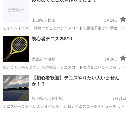
山口県 下松市
3月14日
るイベントです！ 場所はどこかの
テニスコート
で開催予定です 調達は
ラムーで買…
山口
下松市
パーティー
たこ焼き
初心者テニス🎾8/11
大阪府 本町駅
1月26日
ないことがあります。 その場合、
テニスコート
管理者より１～２時間
前ぐらいに私に…
大阪
大阪市
本町駅
スポーツ
テニスコート
【初心者歓迎】テニスやりたい人いません
か！？
埼玉県 ふじみ野駅
7月31日
テニスやってみたい人いませんか！？ 最近テニスコーチデビューをし
まして、球出しやラケット出し練習の相手になってくれる方募集中で
埼玉
ふじみ野市
ふじみ野駅
スポーツ
ただ
す！ 初級クラスや初めてクラスの研修を受けているので、 🎾テニス経
験あるけどブランクある人 🎾...