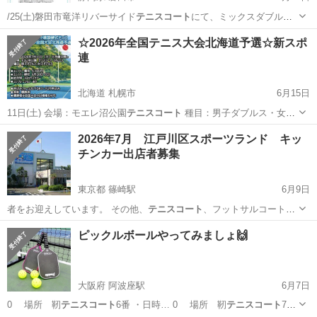
/25(土)磐田市竜洋リバーサイド
テニスコート
にて、ミックスダブルス
テニス大会【…
静岡
磐田市
スポーツ
ミックスダブルス
☆2026年全国テニス大会北海道予選☆新スポ
連
北海道 札幌市
6月15日
11日(土) 会場：モエレ沼公園
テニスコート
種目：男子ダブルス・女子
ダブル…
北海道
札幌市
スポーツ
大会
2026年7月 江戸川区スポーツランド キッ
チンカー出店者募集
東京都 篠崎駅
6月9日
者をお迎えしています。 その他、
テニスコート
、フットサルコート、
健康ルーム(ジ…
東京
江戸川区
篠崎駅
スポーツ
キッチンカー
ピックルボールやってみましょ🙌
大阪府 阿波座駅
6月7日
0 場所 靭
テニスコート
6番 ・日時… 0 場所 靭
テニスコート
7番