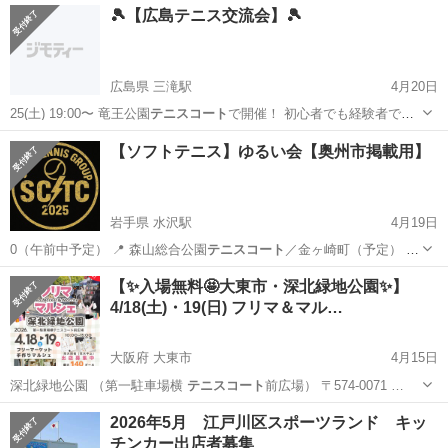
🎾【広島テニス交流会】🎾
広島県 三滝駅
4月20日
25(土) 19:00〜 竜王公園
テニスコート
で開催！ 初心者でも経験者でも
大…
広島
広島市
三滝駅
パーティー
テニスコート
【ソフトテニス】ゆるい会【奥州市掲載用】
岩手県 水沢駅
4月19日
0（午前中予定） 📍 森山総合公園
テニスコート
／金ヶ崎町（予定） 💰
参加費：5…
岩手
奥州市
水沢駅
スポーツ
ソフトテニス
【✨入場無料🤩大東市・深北緑地公園✨】
4/18(土)・19(日) フリマ＆マル…
大阪府 大東市
4月15日
深北緑地公園 （第一駐車場横
テニスコート
前広場） 〒574-0071 …
大阪
大東市
フリーマーケット
キッチンカー
2026年5月 江戸川区スポーツランド キッ
チンカー出店者募集