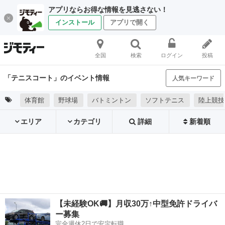
アプリならお得な情報を見逃さない！
インストール
アプリで開く
全国
検索
ログイン
投稿
「テニスコート」のイベント情報
人気キーワード
体育館
野球場
バトミントン
ソフトテニス
陸上競技
エリア
カテゴリ
詳細
新着順
【未経験OK🚚】月収30万↑中型免許ドライバ
ー募集
完全週休2日で安定転職