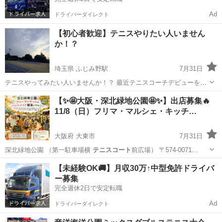
Ad
ドライバーダイレクト
【初心者歓迎】テニスやりたい人いません
か！？
埼玉県 ふじみ野駅
7月31日
テニスやってみたい人いませんか！？ 最近テニスコーチデビューをし
まして、球出しやラケット出し練習の相手になってくれる方募集中で
埼玉
ふじみ野市
ふじみ野駅
スポーツ
ただ
【✨🤩大阪・深北緑地公園🤩✨】出店募集🔥
す！ 初級クラスや初めてクラスの研修を受けているので、 🎾テニス経
11/8（日）フリマ・マルシェ・キッチ…
験あるけどブランクある人 🎾...
大阪府 大東市
7月31日
深北緑地公園 （第一駐車場横
テニスコート
前広場） 〒574-0071…
大阪
大東市
フリーマーケット
キッチンカー
【未経験OK🚚】月収30万↑中型免許ドライバ
ー募集
完全週休2日で安定転職
Ad
ドライバーダイレクト