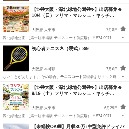
【✨🤩大阪・深北緑地公園🤩✨】出店募集🔥
10/4（日）フリマ・マルシェ・キッチ…
大阪府 大東市
7月8日
深北緑地公園 （第一駐車場横
テニスコート
前広場） 〒574-0071…
大阪
大東市
フリーマーケット
初心者テニス🎾（硬式）8/9
大阪府 本町駅
7月6日
ないことがあります。 その場合、
テニスコート
管理者より１～２時間
前ぐらいに私に…
大阪
大阪市
本町駅
スポーツ
テニスコート
【✨🤩大阪・深北緑地公園🤩✨】出店募集🔥
9/19（土）フリマ・マルシェ・キッチ…
大阪府 大東市
6月29日
深北緑地公園 （第一駐車場横
テニスコート
前広場） 〒574-0071…
大阪
大東市
フリーマーケット
キッチンカー
【未経験OK🚚】月収30万↑中型免許ドライバ