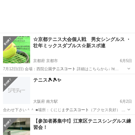
・日時… 0 場所 靭
テニスコート
7番 手ぶら…
大阪
大阪市
阿波座駅
スポーツ
テニスコート
☆京都テニス大会個人戦 男女シングルス ・
壮年ミックスダブルス☆新スポ連
京都府 京都市
6月5日
7月12日(日) 会場：西院公園
テニスコート
詳細はこちらから↓ ht…
京都
京都市
スポーツ
ミックスダブルス
テニス🎾🎾✨
大阪府 南方駅
6月2日
合わせ下さい＾＾ ■場所：くにじま
テニスコート
（アクセス良好） ■
参加費：100…
大阪
大阪市
南方駅
スポーツ
テニスコート
【参加者募集中❗】江東区テニスシングルス練
習会！