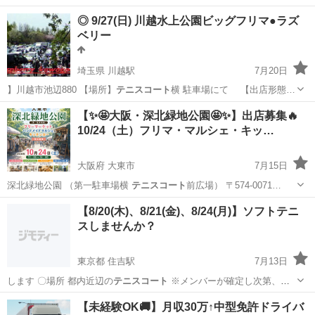
◎ 9/27(日) 川越水上公園ビッグフリマ●ラズ
ベリー
埼玉県 川越駅
7月20日
】川越市池辺880 【場所】
テニスコート
横 駐車場にて 【出店形態…
埼玉
川越市
川越駅
フリーマーケット
ビッグフリマ
【✨🤩大阪・深北緑地公園🤩✨】出店募集🔥
10/24（土）フリマ・マルシェ・キッ…
大阪府 大東市
7月15日
深北緑地公園 （第一駐車場横
テニスコート
前広場） 〒574-0071…
大阪
大東市
フリーマーケット
キッチンカー
【8/20(木)、8/21(金)、8/24(月)】ソフトテニ
スしませんか？
東京都 住吉駅
7月13日
します 〇場所 都内近辺の
テニスコート
※メンバーが確定し次第、コ
ート…
東京
江東区
住吉駅
スポーツ
ソフトテニス
【未経験OK🚚】月収30万↑中型免許ドライバ