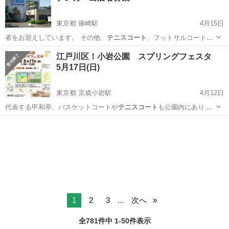
東京都 篠崎駅
4月15日
者をお迎えしています。 その他、
テニスコート
、フットサルコート、
健康ルーム(ジ…
東京
江戸川区
篠崎駅
スポーツ
キッチンカー
江戸川区！小岩公園 スプリングフェスタ
5月17日(日)
東京都 京成小岩駅
4月12日
代表する甲和亭、バスケットコートや
テニスコート
も公園内にありお
花見や犬のお散歩コ…
東京
江戸川区
京成小岩駅
地域/お祭り
ブース
1
2
3
...
次へ
全781件中 1-50件表示