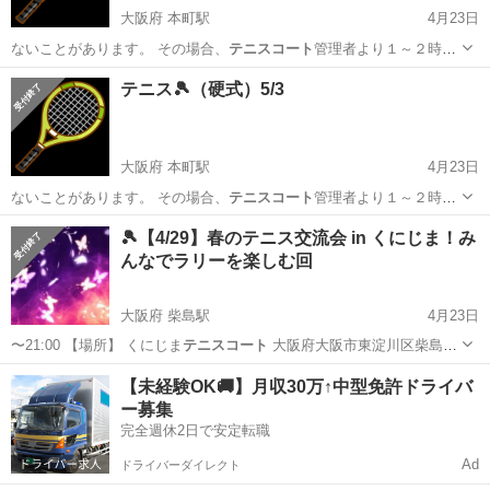
大阪府 本町駅
4月23日
ないことがあります。 その場合、
テニスコート
管理者より１～２時間
前ぐらいに私に…
大阪
大阪市
本町駅
スポーツ
テニスコート
テニス🎾（硬式）5/3
大阪府 本町駅
4月23日
ないことがあります。 その場合、
テニスコート
管理者より１～２時間
前ぐらいに私に…
大阪
大阪市
本町駅
スポーツ
テニスコート
🎾【4/29】春のテニス交流会 in くにじま！み
んなでラリーを楽しむ回
大阪府 柴島駅
4月23日
〜21:00 ​【場所】 くにじま
テニスコート
大阪府大阪市東淀川区柴島3-
11…
大阪
大阪市
柴島駅
スポーツ
テニスコート
【未経験OK🚚】月収30万↑中型免許ドライバ
ー募集
完全週休2日で安定転職
Ad
ドライバーダイレクト