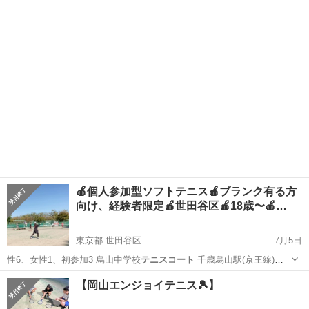
前ぐらいに私に…
大阪
大阪市
本町駅
スポーツ
テニスコート
🍎個人参加型ソフトテニス🍎ブランク有る方
向け、経験者限定🍎世田谷区🍎18歳〜🍎…
東京都 世田谷区
7月5日
性6、女性1、初参加3 烏山中学校
テニスコート
千歳烏山駅(京王線)よ
り徒歩７…
東京
世田谷区
スポーツ
ソフトテニス
【岡山エンジョイテニス🎾】