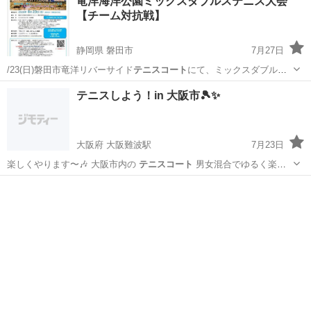
竜洋海洋公園ミックスダブルステニス大会
【チーム対抗戦】
静岡県 磐田市
7月27日
/23(日)磐田市竜洋リバーサイド
テニスコート
にて、ミックスダブルス
テニス大会【…
静岡
磐田市
スポーツ
ミックスダブルス
テニスしよう！in 大阪市🎾✨️
大阪府 大阪難波駅
7月23日
楽しくやります〜🎶 大阪市内の
テニスコート
男女混合でゆるく楽し
くやってます…
大阪
大阪市
大阪難波駅
スポーツ
テニスコート