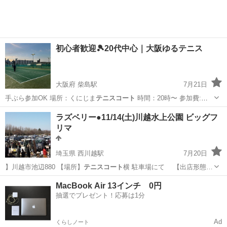
初心者歓迎🎾20代中心｜大阪ゆるテニス
大阪府 柴島駅
7月21日
手ぶら参加OK 場所：くにじま
テニスコート
時間：20時〜 参加費:
¥100…
大阪
大阪市
柴島駅
スポーツ
20代
ラズベリー●11/14(土)川越水上公園 ビッグフ
リマ
埼玉県 西川越駅
7月20日
】川越市池辺880 【場所】
テニスコート
横 駐車場にて 【出店形態…
埼玉
川越市
西川越駅
フリーマーケット
フリマ
MacBook Air 13インチ 0円
抽選でプレゼント！応募は1分
Ad
くらしノート