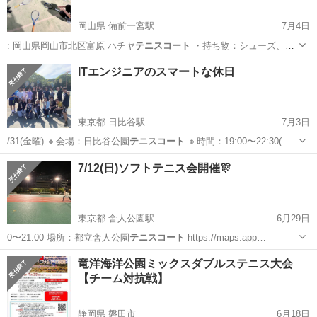
岡山県 備前一宮駅
7月4日
: 岡山県岡山市北区富原 ハチヤ
テニスコート
・持ち物：シューズ、タ
オル、飲み…
岡山
岡山市
備前一宮駅
スポーツ
テニスコート
ITエンジニアのスマートな休日
東京都 日比谷駅
7月3日
/31(金曜) 🔸会場：日比谷公園
テニスコート
🔸時間：19:00〜22:30(…
東京
千代田区
日比谷駅
スポーツ
会場
7/12(日)ソフトテニス会開催🎊
東京都 舎人公園駅
6月29日
0〜21:00 場所：都立舎人公園
テニスコート
https://maps.app…
東京
足立区
舎人公園駅
スポーツ
ソフトテニス
竜洋海洋公園ミックスダブルステニス大会
【チーム対抗戦】
静岡県 磐田市
6月18日