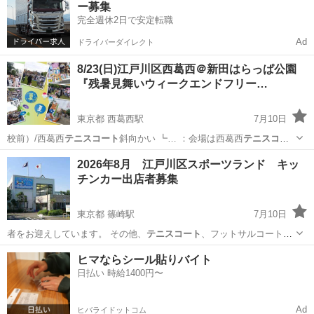
ー募集
完全週休2日で安定転職
Ad
ドライバーダイレクト
8/23(日)江戸川区西葛西＠新田はらっぱ公園
『残暑見舞いウィークエンドフリー…
東京都 西葛西駅
7月10日
校前）/西葛西
テニスコート
斜向かい ┗… ：会場は西葛西
テニスコー
ト
斜向かい、中左…
東京
江戸川区
西葛西駅
フリーマーケット
会場
2026年8月 江戸川区スポーツランド キッ
チンカー出店者募集
東京都 篠崎駅
7月10日
者をお迎えしています。 その他、
テニスコート
、フットサルコート、
健康ルーム(ジ…
東京
江戸川区
篠崎駅
スポーツ
キッチンカー
ヒマならシール貼りバイト
日払い 時給1400円〜
Ad
ヒバライドットコム