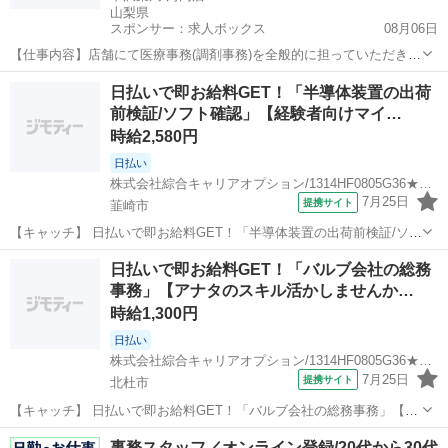
山梨県
スポンサー：求人ボックス
08月06日
【仕事内容】店舗にて医療事務(調剤事務)を全般的に担っていただきま
す。 薬剤師をトータルに支える薬剤師パートナーです。 雇用期間1年
アルバイト・パート
日払いで即お給料GET！「半導体装置の出荷
(更新あり) 【経験・資格】<応募要件> 無資格可 経験者条件優遇 <歓迎
前検証/ソフト確認」【経験者向けマイ…
要件> 医療又は薬局事務...
時給2,580円
日払い
株式会社綜合キャリアオプション/1314HF0805G36★94-S
7月25日
提携サイト
韮崎市
【キャッチ】 日払いで即お給料GET！「半導体装置の出荷前検証/ソフ
ト確認」【経験者向けマイスターワーク！】土日祝休み！高収入ワー
山梨
韮崎市
一般事務
日払いで即お給料GET！「バルブ会社の総務
ク！高時給2580円！ 【コメント】 製造のお仕事をお探しにおススメ♪
事務」【アナタのスキル活かしませんか…
「未経験でも出来る...
時給1,300円
日払い
株式会社綜合キャリアオプション/1314HF0805G36★43-S
7月25日
提携サイト
北杜市
【キャッチ】 日払いで即お給料GET！「バルブ会社の総務事務」【ア
ナタのスキル活かしませんか？】残業ほぼナシでプラ充！高時給1300
山梨
北杜市
一般事務
事務スタッフ／オンライン登録/20代から30代