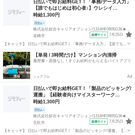
日払いで即お給料GET！「事務/データ入力」
人数体制！高時給1350円！ 【コメント】 弊社なら事前の職場見学が
【誰でもはじめは初心者♪】ウレシイ…
多数！お仕事安心スター...
時給1,300円
日払い
株式会社綜合キャリアオプション/1314HF0805G36★17-N
7月25日
提携サイト
韮崎市
【キャッチ】 日払いで即お給料GET！「事務/データ入力」【誰でもは
じめは初心者♪】ウレシイ残業ほぼナシ♪ウレシイ☆土日祝休♪高時給
山梨
韮崎市
一般事務
【単発 / 3時間だけ】マンション内清掃
1300円！ 【コメント】 ＼大手人材派遣会社で働きませんか♪／ 「新し
履歴書・面接なし！すぐお給料がもらえるバイトアプリ
い職場は不安・・...
Ad
シェアフル
日払いで即お給料GET！「製品のピッキング/
運搬」【経験者向けマイスターワーク…
時給1,300円
日払い
株式会社綜合キャリアオプション/1314HF0805G36★8-N
7月25日
提携サイト
北杜市
【キャッチ】 日払いで即お給料GET！「製品のピッキング/運搬」【経