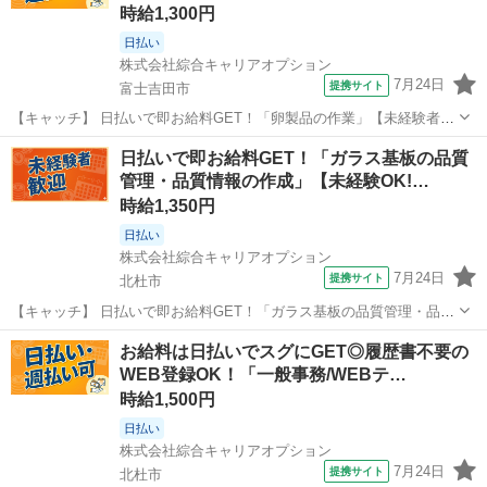
時給1,300円
日払い
株式会社綜合キャリアオプション
7月24日
提携サイト
富士吉田市
【キャッチ】 日払いで即お給料GET！「卵製品の作業」【未経験者カ
ンゲイ♪】女性が多めの職場♪残業ほぼナシ!落ち着く少人数の職場!高時
山梨
富士吉田市
一般事務
日払いで即お給料GET！「ガラス基板の品質
給1300円！ 【コメント】 製造のお仕事をお探しの方必見！ 「経験な
管理・品質情報の作成」【未経験OK!…
いけど大丈夫かな...
時給1,350円
日払い
株式会社綜合キャリアオプション
7月24日
提携サイト
北杜市
【キャッチ】 日払いで即お給料GET！「ガラス基板の品質管理・品質
情報の作成」【未経験OK!】土日祝休み!モノ足りない方に・残業20H
山梨
北杜市
一般事務
お給料は日払いでスグにGET◎履歴書不要の
未満♪高時給1350円！ 【コメント】 製造のお仕事が豊富★未経験で働
WEB登録OK！「一般事務/WEBテ…
いてみたい方も大歓...
時給1,500円
日払い
株式会社綜合キャリアオプション
7月24日
提携サイト
北杜市