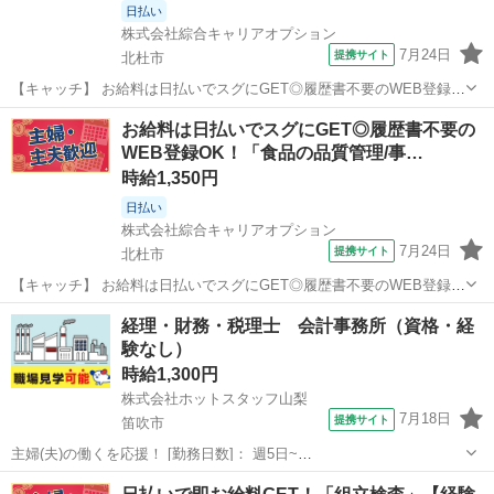
日払い
株式会社綜合キャリアオプション
7月24日
提携サイト
北杜市
【キャッチ】 お給料は日払いでスグにGET◎履歴書不要のWEB登録
OK！「一般事務/WEBテスト進行管理」高時給1500円！小淵沢周辺！
山梨
北杜市
一般事務
お給料は日払いでスグにGET◎履歴書不要の
20代～40代のスタッフが多数活躍中★ 【コメント】 製造のお仕事を
WEB登録OK！「食品の品質管理/事…
お探しにおススメ♪...
時給1,350円
日払い
株式会社綜合キャリアオプション
7月24日
提携サイト
北杜市
【キャッチ】 お給料は日払いでスグにGET◎履歴書不要のWEB登録
OK！「食品の品質管理/事務」高時給1350円！山梨県北杜市周辺！20
山梨
北杜市
一般事務
経理・財務・税理士 会計事務所（資格・経
代～40代のスタッフが多数活躍中★ 【コメント】 製造のお仕事をお探
験なし）
しにおススメ♪ ...
時給1,300円
株式会社ホットスタッフ山梨
7月18日
提携サイト
笛吹市
主婦(夫)の働くを応援！ [勤務日数]： 週5日~
08:30~17:30/08:30~16:30/07:30~16:30 [勤務地・最寄駅]： 山梨県笛吹
山梨
笛吹市
一般事務