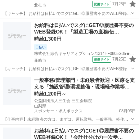
7月25日
提携サイト
北杜市
【キャッチ】 お給料は日払いでスグにGET◎履歴書不要のWEB登録
OK！「製品のピッキング/運搬」高時給1300円！山梨県北杜市周辺！
山梨
北杜市
一般事務
お給料は日払いでスグにGET◎履歴書不要の
20代～40代のスタッフが多数活躍中★ 【コメント】 製造のお仕事が
WEB登録OK！「製造工場の庶務/伝…
豊富★未経験で働いて...
時給1,300円
日払い
株式会社綜合キャリアオプション/1314HF0805G35★50-S
7月25日
提携サイト
韮崎市
【キャッチ】 お給料は日払いでスグにGET◎履歴書不要のWEB登録
OK！「製造工場の庶務/伝票処理/出張旅費」高時給1300円！韮崎周
山梨
韮崎市
一般事務
一般事務/管理部門・未経験者歓迎・医療を支
辺！20代～40代のスタッフが多数活躍中★ 【コメント】 製造のお仕
える「施設管理/環境整備・現場軽作業等…
事をお探しにおススメ...
時給1,200円～
公益財団法人三生会 三生会病院
山梨県
スポンサー：求人ボックス
08月06日
【仕事内容】未経験者の方は、まずは、運転業務、一般事務、軽作業
からでOKです。 ご経験者、また未経験の方には将来的に、次のよう
アルバイト・パート
お給料は日払いでスグにGET◎履歴書不要の
な業務を、少しずつ、分担して頂きます。 1<現場オペレーション(軽
WEB登録OK！「会計仕分けの一次受…
作業・環境整備)> ・院内の衛生管理、...