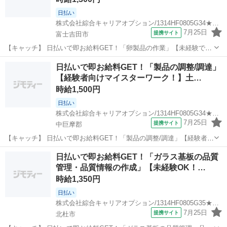
日払い
株式会社綜合キャリアオプション/1314HF0805G34★85-N
7月25日
提携サイト
富士吉田市
【キャッチ】 日払いで即お給料GET！「卵製品の作業」【未経験でも
活躍できる！】女性スタッフさんも活躍中♪残業ほぼナシ！少人数体
山梨
富士吉田市
一般事務
日払いで即お給料GET！「製品の調整/調達」
制！高時給1300円！ 【コメント】 製造のお仕事をお探しの方必見！
【経験者向けマイスターワーク！】土…
「経験ないけど大丈夫か...
時給1,500円
日払い
株式会社綜合キャリアオプション/1314HF0805G34★66-S
7月25日
提携サイト
中巨摩郡
【キャッチ】 日払いで即お給料GET！「製品の調整/調達」【経験者向
けマイスターワーク！】土日祝休み！憧れの高収入Work！！高時給
山梨
中巨摩郡
一般事務
日払いで即お給料GET！「ガラス基板の品質
1500円！ 【コメント】 製造のお仕事をお探しにおススメ♪ 「未経験で
管理・品質情報の作成」【未経験OK！…
も出来る仕事ない...
時給1,350円
日払い
株式会社綜合キャリアオプション/1314HF0805G35★26-N
7月25日
提携サイト
北杜市