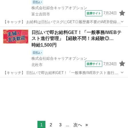
日払い
株式会社綜合キャリアオプション
7月24日
提携サイト
富士吉田市
【キャッチ】 お給料は日払いでスグにGET◎履歴書不要のWEB登録
OK！「卵製品の作業」高時給1300円！寿周辺！20代～40代のスタッ
山梨
富士吉田市
一般事務
日払いで即お給料GET！「一般事務/WEBテ
フが多数活躍中★ 【コメント】 ＼大手人材派遣会社で働きませんか♪
スト進行管理」【経験不問！未経験◎…
／ 「新しい職場は...
時給1,500円
日払い
株式会社綜合キャリアオプション
7月24日
提携サイト
北杜市
【キャッチ】 日払いで即お給料GET！「一般事務/WEBテスト進行管
理」【経験不問！未経験◎】女性も多数カツヤク中♪ウレシイ残業ほぼ
山梨
北杜市
一般事務
ナシ♪高時給1500円！ 【コメント】 製造のお仕事をお探しの方必見！
「経験ないけど大...
1
2
3
...
次へ