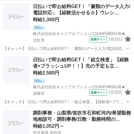
[勤務地・最寄駅]： 山梨県甲府市中央 株式会社アシストエンジニアリ
山梨
甲府市
一般事務
日払いで即お給料GET！「書類のデータ入力/
ング（派遣元） [職種名]：一般事務 [求人...
電話対応」【経験活かせる☆】ウレシ…
時給1,300円
日払い
株式会社綜合キャリアオプション/1314HF0805G36★28-N
7月25日
提携サイト
北杜市
【キャッチ】 日払いで即お給料GET！「書類のデータ入力/電話対応」
【経験活かせる☆】ウレシイ残業ほぼナシ♪土日祝休み！Excelマスタ
山梨
北杜市
一般事務
日払いで即お給料GET！「組立検査」【経験
ーカンゲイ！高時給1300円！ 【コメント】 製造のお仕事をお探しに
者×ブラッシュUP！！】先の予定も立…
おススメ♪ 「未...
時給2,580円
日払い
株式会社綜合キャリアオプション/1314HF0805G36★84-S
7月25日
提携サイト
韮崎市
【キャッチ】 日払いで即お給料GET！「組立検査」【経験者×ブラッ
シュUP！！】先の予定も立てやすい♪土日祝休！高時給2580円！ 【コ
山梨
韮崎市
一般事務
調剤事務・山梨県/笛吹市石和町河内/希望勤務
メント】 製造のお仕事をお探しにおススメ♪ 「未経験でも出来る仕事
地相談可・調剤事務/日数・勤務時間の…
ないかな・・・」 ...
時給1,052円～
中沢薬局 河内店