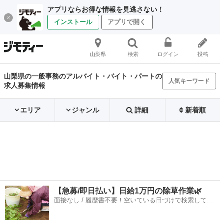
アプリならお得な情報を見逃さない！
インストール
アプリで開く
山梨県
検索
ログイン
投稿
山梨県の一般事務のアルバイト・バイト・パートの
人気キーワード
求人募集情報
エリア
ジャンル
詳細
新着順
【急募/即日払い】日給1万円の除草作業🌿
面接なし / 履歴書不要！空いている日づけで検索して即
日はたらける✨