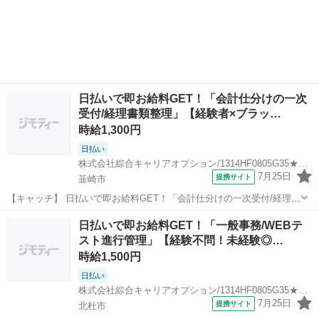
日払いで即お給料GET！「会計仕分けの一次
受付/経理書類整理」【経験者×ブラッ…
時給1,300円
日払い
株式会社綜合キャリアオプション/1314HF0805G35★62-S
7月25日
提携サイト
韮崎市
【キャッチ】 日払いで即お給料GET！「会計仕分けの一次受付/経理書
類整理」【経験者×ブラッシュUP！！】先の予定も立てやすい♪土日祝
山梨
韮崎市
一般事務
日払いで即お給料GET！「一般事務/WEBテ
休！高時給1300円！ 【コメント】 製造のお仕事をお探しにおススメ♪
スト進行管理」【経験不問！未経験◎…
「未経験でも出...
時給1,500円
日払い
株式会社綜合キャリアオプション/1314HF0805G35★74-N
7月25日
提携サイト
北杜市