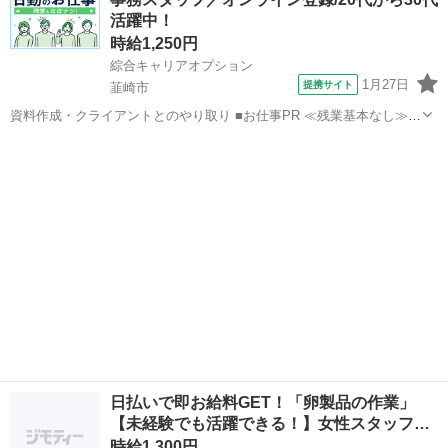
円！ 【コメント】 製造のお仕事が豊富★未経験で働いてみたい方も大
活躍中！
歓迎！ 「未経験だけど...
時給1,250円
綜合キャリアオプション
1月27日
提携サイト
韮崎市
資料作成・クライアントとのやり取り ■お仕事PR ≪残業基本なし≫
自分の時間をしっかり確保できる、 残業基本ナシのお仕事♪ オンとオ
山梨
韮崎市
一般事務
フをきっちり切り替えたい方にオススメ！ ≪週休2日制≫ 週末は家族
や友人と一緒にプライベ...
日払いで即お給料GET！「卵製品の作業」
【未経験でも活躍できる！】女性スタッフ…
時給1,300円