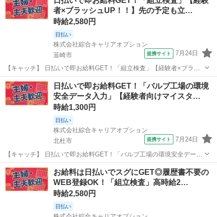
日払いで即お給料GET！「組立検査」【経験
市一宮町橋立 株式会社ホットスタッフ山梨 石和温泉駅自動車15...
者×ブラッシュUP！！】先の予定も立…
時給2,580円
日払い
株式会社綜合キャリアオプション
7月24日
提携サイト
韮崎市
【キャッチ】 日払いで即お給料GET！「組立検査」【経験者×ブラッ
シュUP！！】先の予定も立てやすい♪土日祝休！高時給2580円！ 【コ
山梨
韮崎市
一般事務
日払いで即お給料GET！「バルブ工場の環境
メント】 製造のお仕事が豊富★未経験で働いてみたい方も大歓迎！
安全データ入力」【経験者向けマイスタ…
「未経験だけど興味が...
時給1,300円
日払い
株式会社綜合キャリアオプション
7月24日
提携サイト
北杜市
【キャッチ】 日払いで即お給料GET！「バルブ工場の環境安全データ
入力」【経験者向けマイスターワーク！】残業ほぼナシでプラ充！ア
山梨
北杜市
一般事務
お給料は日払いでスグにGET◎履歴書不要の
ナタらしく♪髪型自由☆高時給1300円！ 【コメント】 ＼大手人材派遣
WEB登録OK！「組立検査」高時給2…
会社で働きませんか♪／ ...
時給2,580円
日払い
株式会社綜合キャリアオプション