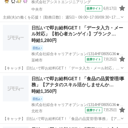
株式会社アシストエンジニアリング
6月17日
提携サイト
中央市
主婦(夫)の働くを応援！ [勤務日数]： 週5日~ 09:00~17:00/09:30~17:00
[勤務地・最寄駅]： 山梨県中央市浅利 株式会社アシストエンジニアリ
山梨
中央市
一般事務
日払いで即お給料GET！「データ入力・メー
ング（派遣元） [職種名]：事務スタッフ [...
ル対応」【初心者カンゲイ♪】ブランク…
時給1,280円
日払い
株式会社綜合キャリアオプション/1314HF0805G36★24-S
7月25日
提携サイト
韮崎市
【キャッチ】 日払いで即お給料GET！「データ入力・メール対応」
【初心者カンゲイ♪】ブランクの味方・研修ありで安心！高時給1280
山梨
韮崎市
一般事務
日払いで即お給料GET！「食品の品質管理/事
円！ 【コメント】 ＼大手人材派遣会社で働きませんか♪／ 「新しい職
務」【アナタのスキル活かしませんか…
場は不安・・・」 「経...
時給1,350円
日払い
株式会社綜合キャリアオプション/1314HF0805G36★22-N
7月25日
提携サイト
北杜市
【キャッチ】 日払いで即お給料GET！「食品の品質管理/事務」【アナ
タのスキル活かしませんか？】残業基本ナシ！プライベートも充実♪少
山梨
北杜市
一般事務