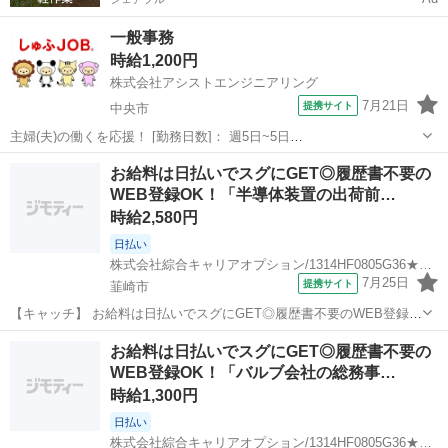
一般事務
時給1,200円
株式会社アシストエンジニアリング
7月21日
提携サイト
中央市
主婦(夫)の働くを応援！ [勤務日数]： 週5日~5日
08:30~17:15/09:00~16:00 [勤務地・最寄駅]： 山梨県中央市山之神流通
山梨
中央市
一般事務
お給料は日払いでスグにGET◎履歴書不要の
団地 株式会社アシストエンジニアリング（派遣元） 小井川駅自動車8
WEB登録OK！「半導体装置の出荷前…
分 ...
時給2,580円
日払い
株式会社綜合キャリアオプション/1314HF0805G36★94-S
7月25日
提携サイト
韮崎市
【キャッチ】 お給料は日払いでスグにGET◎履歴書不要のWEB登録
OK！「半導体装置の出荷前検証/ソフト確認」高時給2580円！韮崎周
山梨
韮崎市
一般事務
お給料は日払いでスグにGET◎履歴書不要の
辺！20代～40代のスタッフが多数活躍中★ 【コメント】 製造のお仕
WEB登録OK！「バルブ会社の総務事…
事をお探しにおススメ...
時給1,300円
日払い
株式会社綜合キャリアオプション/1314HF0805G36★43-S