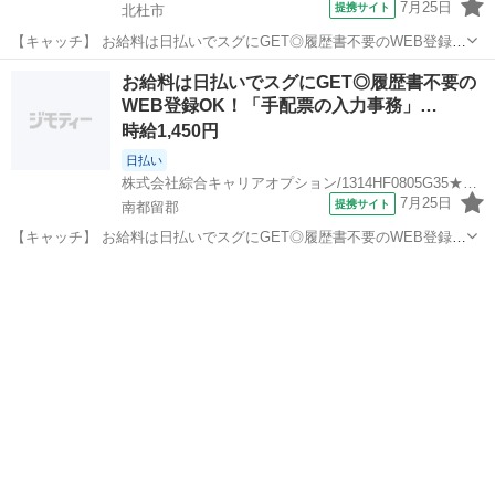
7月25日
提携サイト
北杜市
【キャッチ】 お給料は日払いでスグにGET◎履歴書不要のWEB登録
OK！「ガラス基板の品質管理・品質情報の作成」高時給1350円！山梨
山梨
北杜市
一般事務
お給料は日払いでスグにGET◎履歴書不要の
県北杜市周辺！20代～40代のスタッフが多数活躍中★ 【コメント】
WEB登録OK！「手配票の入力事務」…
製造のお仕事が豊富★...
時給1,450円
日払い
株式会社綜合キャリアオプション/1314HF0805G35★28-N
7月25日
提携サイト
南都留郡
【キャッチ】 お給料は日払いでスグにGET◎履歴書不要のWEB登録
OK！「手配票の入力事務」高時給1450円！山梨県南都留郡富士河口湖
山梨
南都留郡
一般事務
町周辺！20代～40代のスタッフが多数活躍中★ 【コメント】 ＼大手
人材派遣会社で働きま...