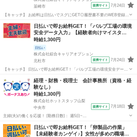
7月24日
提携サイト
韮崎市
【キャッチ】 お給料は日払いでスグにGET◎履歴書不要のWEB登録
OK！「組立検査」高時給2580円！山梨県韮崎市周辺！20代～40代の
山梨
韮崎市
一般事務
日払いで即お給料GET！「バルブ工場の環境
スタッフが多数活躍中★ 【コメント】 製造のお仕事をお探しの方必
安全データ入力」【経験者向けマイスタ…
見！ 「経験ないけど...
時給1,300円
日払い
株式会社綜合キャリアオプション
7月24日
提携サイト
北杜市
【キャッチ】 日払いで即お給料GET！「バルブ工場の環境安全データ
入力」【経験者向けマイスターワーク!】残業ほぼナシでプラ充!アナタ
山梨
北杜市
一般事務
経理・財務・税理士 会計事務所（資格・経
らしく♪髪型自由☆高時給1300円！ 【コメント】 製造のお仕事が豊富
験なし）
★未経験で働いてみた...
時給1,300円
株式会社ホットスタッフ山梨
7月18日
提携サイト
中央市
主婦(夫)の働くを応援！ [勤務日数]： 週5日~
08:30~17:30/08:30~16:30/07:30~16:30 [勤務地・最寄駅]： 山梨県中央
山梨
中央市
一般事務
日払いで即お給料GET！「卵製品の作業」
市中楯 株式会社ホットスタッフ山梨 常永駅自動車5分 [職種...
【未経験者カンゲイ♪】女性が多めの職場…