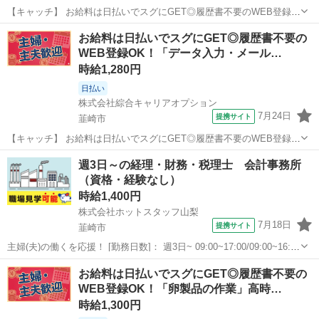
【キャッチ】 お給料は日払いでスグにGET◎履歴書不要のWEB登録
OK！「一般事務/WEBテスト進行管理」高時給1500円！小淵沢周辺！
山梨
北杜市
一般事務
お給料は日払いでスグにGET◎履歴書不要の
20代～40代のスタッフが多数活躍中★ 【コメント】 製造のお仕事を
WEB登録OK！「データ入力・メール…
お探しの方必見！ ...
時給1,280円
日払い
株式会社綜合キャリアオプション
7月24日
提携サイト
韮崎市
【キャッチ】 お給料は日払いでスグにGET◎履歴書不要のWEB登録
OK！「データ入力・メール対応」高時給1280円！山梨県韮崎市周辺！
山梨
韮崎市
一般事務
週3日～の経理・財務・税理士 会計事務所
20代～40代のスタッフが多数活躍中★ 【コメント】 弊社なら事前の
（資格・経験なし）
職場見学が多数！お仕...
時給1,400円
株式会社ホットスタッフ山梨
7月18日
提携サイト
韮崎市
主婦(夫)の働くを応援！ [勤務日数]： 週3日~ 09:00~17:00/09:00~16:00
[勤務地・最寄駅]： 山梨県韮崎市清哲町折居 株式会社ホットスタッフ
山梨
韮崎市
一般事務
お給料は日払いでスグにGET◎履歴書不要の
山梨 穴山駅自動車10分 [職種名]：経理・財務...
WEB登録OK！「卵製品の作業」高時…
時給1,300円