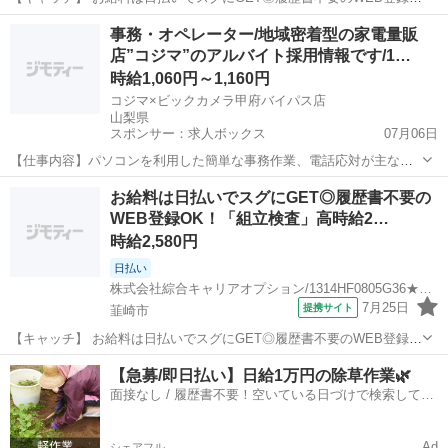
OK！「書類のデータ入力/電話対応」高時給1300円！山梨県北杜市周
山梨
北杜市
一般事務
事務・オペレーター/地域密着型の家電量販
辺！20代～40代のスタッフが多数活躍中★ 【コメント】 製造のお仕
店”コジマ”のアルバイト採用情報です/1…
事をお探しにおススメ...
時給1,060円～1,160円
コジマ×ビックカメラ甲府バイパス店
山梨県
スポンサー：求人ボックス
07月06日
【仕事内容】パソコンを利用した簡単な事務作業、電話応対が主なお
仕事になります。 お問い合わせ内容は様々! 困ったときは先輩スタッ
アルバイト・パート
お給料は日払いでスグにGET◎履歴書不要の
フがしっかりサポートします。 一つ一つ覚える必要はないのでご安心
WEB登録OK！「組立検査」高時給2…
ください 具体的なお仕事は 社内、社外...
時給2,580円
日払い
株式会社綜合キャリアオプション/1314HF0805G36★84-S
7月25日
提携サイト
韮崎市
【キャッチ】 お給料は日払いでスグにGET◎履歴書不要のWEB登録
OK！「組立検査」高時給2580円！山梨県韮崎市周辺！20代～40代の
山梨
韮崎市
一般事務
【急募/即日払い】日給1万円の除草作業🌿
スタッフが多数活躍中★ 【コメント】 ＼大手人材派遣会社で働きませ
面接なし / 履歴書不要！空いている日づけで検索して即
んか♪／ 「新しい...
日はたらける✨
Ad
シェアフル