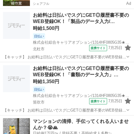
Ad
シェアフル
お給料は日払いでスグにGET◎履歴書不要の
WEB登録OK！「製品のデータ入力/…
時給1,500円
日払い
株式会社綜合キャリアオプション/1314HF0805G35★94-S
7月25日
提携サイト
北杜市
【キャッチ】 お給料は日払いでスグにGET◎履歴書不要のWEB登録
OK！「製品のデータ入力/受付対応」高時給1500円！山梨県北杜市周
山梨
北杜市
一般事務
お給料は日払いでスグにGET◎履歴書不要の
辺！20代～40代のスタッフが多数活躍中★ 【コメント】 製造のお仕
WEB登録OK！「書類のデータ入力」…
事をお探しにおススメ...
時給1,350円
日払い
株式会社綜合キャリアオプション/1314HF0805G35★90-N
7月25日
提携サイト
笛吹市
【キャッチ】 お給料は日払いでスグにGET◎履歴書不要のWEB登録
OK！「書類のデータ入力」高時給1350円！石和温泉周辺！20代～40
山梨
笛吹市
一般事務
マンションの清掃、手伝ってくれる人いませ
代のスタッフが多数活躍中★ 【コメント】 ＼大手人材派遣会社で働き
んか？😭🙏
ませんか♪／ 「新...
日給例1万円〜 / 登録不要！高時給求人多数✨