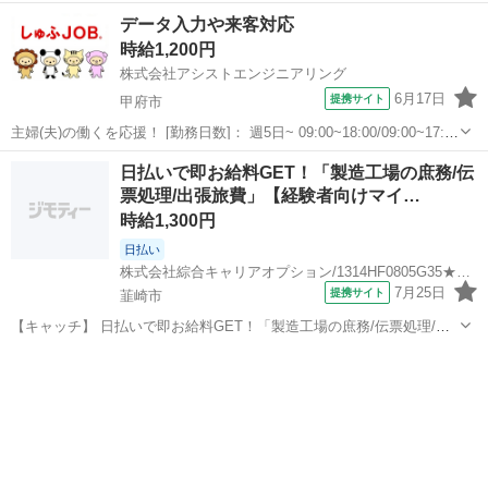
験者向けマイスターワーク！】残業ほぼナシでプラ充！ウレシイ☆土
山梨
北杜市
一般事務
データ入力や来客対応
日祝休♪高時給1300円！ 【コメント】 ＼大手人材派遣会社で働きませ
時給1,200円
んか♪／ 「新しい職...
株式会社アシストエンジニアリング
6月17日
提携サイト
甲府市
主婦(夫)の働くを応援！ [勤務日数]： 週5日~ 09:00~18:00/09:00~17:00
[勤務地・最寄駅]： 山梨県甲府市里吉 株式会社アシストエンジニアリ
山梨
甲府市
一般事務
日払いで即お給料GET！「製造工場の庶務/伝
ング（派遣元） [職種名]：データ入力や来客対...
票処理/出張旅費」【経験者向けマイ…
時給1,300円
日払い
株式会社綜合キャリアオプション/1314HF0805G35★50-S
7月25日
提携サイト
韮崎市
【キャッチ】 日払いで即お給料GET！「製造工場の庶務/伝票処理/出
張旅費」【経験者向けマイスターワーク！】先の予定も立てやすい♪土
山梨
韮崎市
一般事務
日祝休！高時給1300円！ 【コメント】 弊社なら事前の職場見学が多
数！お仕事安心スタート...