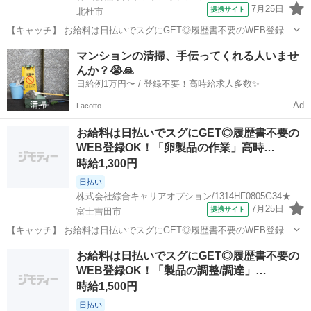
7月25日
提携サイト
北杜市
【キャッチ】 お給料は日払いでスグにGET◎履歴書不要のWEB登録
OK！「バルブ会社の総務事務」高時給1300円！長坂周辺！20代～40
山梨
北杜市
一般事務
マンションの清掃、手伝ってくれる人いませ
代のスタッフが多数活躍中★ 【コメント】 製造のお仕事をお探しの方
んか？😭🙏
必見！ 「経験ない...
日給例1万円〜 / 登録不要！高時給求人多数✨
Ad
Lacotto
お給料は日払いでスグにGET◎履歴書不要の
WEB登録OK！「卵製品の作業」高時…
時給1,300円
日払い
株式会社綜合キャリアオプション/1314HF0805G34★85-N
7月25日
提携サイト
富士吉田市
【キャッチ】 お給料は日払いでスグにGET◎履歴書不要のWEB登録
OK！「卵製品の作業」高時給1300円！寿周辺！20代～40代のスタッ
山梨
富士吉田市
一般事務
お給料は日払いでスグにGET◎履歴書不要の
フが多数活躍中★ 【コメント】 製造のお仕事をお探しにおススメ♪
WEB登録OK！「製品の調整/調達」…
「未経験でも出来る...
時給1,500円
日払い