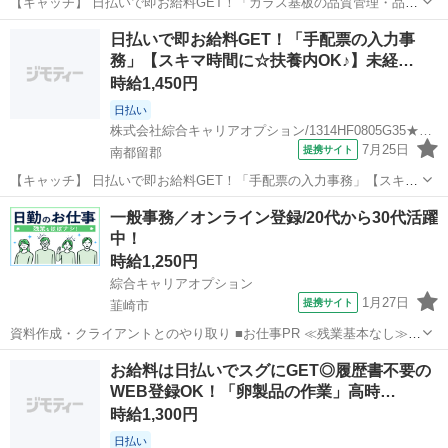
【キャッチ】 日払いで即お給料GET！「ガラス基板の品質管理・品質
情報の作成」【未経験OK！】土日祝休み！モノ足りない方に・残業
山梨
北杜市
一般事務
日払いで即お給料GET！「手配票の入力事
20H未満♪高時給1350円！ 【コメント】 製造のお仕事が豊富★未経験
務」【スキマ時間に☆扶養内OK♪】未経…
で働いてみたい方も大歓...
時給1,450円
日払い
株式会社綜合キャリアオプション/1314HF0805G35★28-N
7月25日
提携サイト
南都留郡
【キャッチ】 日払いで即お給料GET！「手配票の入力事務」【スキマ
時間に☆扶養内OK♪】未経験スタート大歓迎♪定時上がりで自分タイム
山梨
南都留郡
一般事務
一般事務／オンライン登録/20代から30代活躍
♪高時給1450円！ 【コメント】 製造のお仕事をお探しの方必見！ 「経
中！
験ないけど大丈夫...
時給1,250円
綜合キャリアオプション
1月27日
提携サイト
韮崎市
資料作成・クライアントとのやり取り ■お仕事PR ≪残業基本なし≫
自分の時間をしっかり確保できる、 残業基本ナシのお仕事♪ オンとオ
山梨
韮崎市
一般事務
お給料は日払いでスグにGET◎履歴書不要の
フをきっちり切り替えたい方にオススメ！ ≪週休2日制≫ 週末は家族
WEB登録OK！「卵製品の作業」高時…
や友人と一緒にプライベ...
時給1,300円
日払い