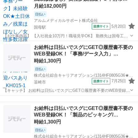
月給182,000円
日払い
アルムメディカルサポート株式会社
5月20日
提携サイト
国母駅
【お仕事内容】 【入社祝金10万円！職場見学OK】 勤務先は国母工業
団地内にある大手メーカーです。 20代～40代まで幅広い世代が在籍
山梨
甲府市
国母駅
一般事務
お給料は日払いでスグにGET◎履歴書不要の
中！ 制服通勤OK！出勤・退勤時の着替え時間が不要なのもポイン
WEB登録OK！「事務/データ入力」…
ト！ 奇抜でなければ髪色・髪...
時給1,300円
日払い
株式会社綜合キャリアオプション/1314HF0805G36★17-N
7月25日
提携サイト
韮崎市
【キャッチ】 お給料は日払いでスグにGET◎履歴書不要のWEB登録
OK！「事務/データ入力」高時給1300円！竜王周辺！20代～40代のス
山梨
韮崎市
一般事務
タッフが多数活躍中★ 【コメント】 弊社なら事前の職場見学が多数！
お給料は日払いでスグにGET◎履歴書不要の
お仕事安心スタート...
WEB登録OK！「製品のピッキング/…
時給1,300円
日払い
株式会社綜合キャリアオプション/1314HF0805G36★8-N