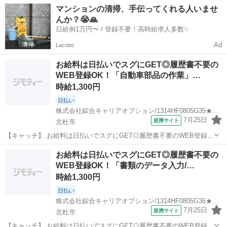
山梨
北杜市
一般事務
マンションの清掃、手伝ってくれる人いませ
20代～40代のスタッフが多数活躍中★ 【コメント】 製造のお仕事が
んか？😭🙏
豊富★未経験で働い...
日給例1万円〜 / 登録不要！高時給求人多数✨
Ad
Lacotto
お給料は日払いでスグにGET◎履歴書不要の
WEB登録OK！「自動車部品の作業」…
時給1,300円
日払い
株式会社綜合キャリアオプション/1314HF0805G35★64-N
7月25日
提携サイト
北杜市
【キャッチ】 お給料は日払いでスグにGET◎履歴書不要のWEB登録
OK！「自動車部品の作業」高時給1300円！韮崎周辺！20代～40代の
山梨
北杜市
一般事務
お給料は日払いでスグにGET◎履歴書不要の
スタッフが多数活躍中★ 【コメント】 製造のお仕事が豊富★未経験で
WEB登録OK！「書類のデータ入力/…
働いてみたい方も大歓...
時給1,300円
日払い
株式会社綜合キャリアオプション/1314HF0805G36★28-N
7月25日
提携サイト
北杜市
【キャッチ】 お給料は日払いでスグにGET◎履歴書不要のWEB登録