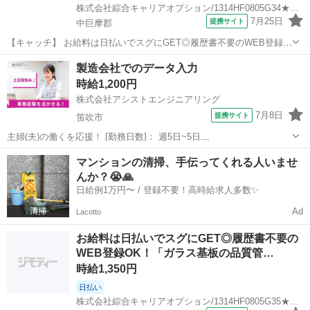
株式会社綜合キャリアオプション/1314HF0805G34★66-S
7月25日
提携サイト
中巨摩郡
【キャッチ】 お給料は日払いでスグにGET◎履歴書不要のWEB登録
OK！「製品の調整/調達」高時給1500円！常永周辺！20代～40代のス
山梨
中巨摩郡
一般事務
製造会社でのデータ入力
タッフが多数活躍中★ 【コメント】 ＼大手人材派遣会社で働きません
時給1,200円
か♪／ 「新しい...
株式会社アシストエンジニアリング
7月8日
提携サイト
笛吹市
主婦(夫)の働くを応援！ [勤務日数]： 週5日~5日
08:15~17:30/08:15~16:00 [勤務地・最寄駅]： 山梨県笛吹市御坂町金川
山梨
笛吹市
一般事務
マンションの清掃、手伝ってくれる人いませ
原字大原 株式会社アシストエンジニアリング（派遣元） [職種名]：...
んか？😭🙏
日給例1万円〜 / 登録不要！高時給求人多数✨
Ad
Lacotto
お給料は日払いでスグにGET◎履歴書不要の
WEB登録OK！「ガラス基板の品質管…
時給1,350円
日払い
株式会社綜合キャリアオプション/1314HF0805G35★26-N