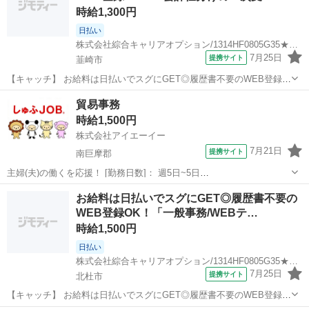
時給1,300円
日払い
株式会社綜合キャリアオプション/1314HF0805G35★62-S
7月25日
提携サイト
韮崎市
【キャッチ】 お給料は日払いでスグにGET◎履歴書不要のWEB登録
OK！「会計仕分けの一次受付/経理書類整理」高時給1300円！韮崎周
山梨
韮崎市
一般事務
貿易事務
辺！20代～40代のスタッフが多数活躍中★ 【コメント】 製造のお仕
時給1,500円
事をお探しにおススメ...
株式会社アイエーイー
7月21日
提携サイト
南巨摩郡
主婦(夫)の働くを応援！ [勤務日数]： 週5日~5日
08:30~17:30/09:00~18:00 [勤務地・最寄駅]： 山梨県南巨摩郡南部町
山梨
南巨摩郡
一般事務
お給料は日払いでスグにGET◎履歴書不要の
【派遣】株式会社アイエーイー 清和海運株式会社 [職種名]：貿易
WEB登録OK！「一般事務/WEBテ…
事...
時給1,500円
日払い
株式会社綜合キャリアオプション/1314HF0805G35★74-N
7月25日
提携サイト
北杜市
【キャッチ】 お給料は日払いでスグにGET◎履歴書不要のWEB登録
OK！「一般事務/WEBテスト進行管理」高時給1500円！小淵沢周辺！