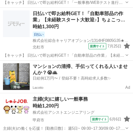
【キャッチ】 日払いで即お給料GET！「一般事務/WEBテスト進行管
理」【経験不問！未経験◎】女性も多数カツヤク中♪ウレシイ残業ほぼ
山梨
北杜市
一般事務
日払いで即お給料GET！「自動車部品の作
ナシ♪高時給1500円！ 【コメント】 製造のお仕事が豊富★未経験で働
業」【未経験スタート大歓迎♪】ちょこっ…
いてみたい方も大歓迎...
時給1,300円
日払い
株式会社綜合キャリアオプション/1314HF0805G35★64-N
7月25日
提携サイト
北杜市
【キャッチ】 日払いで即お給料GET！「自動車部品の作業」【未経験
スタート大歓迎♪】ちょこっと残業あり♪Excelマスターカンゲイ！高時
山梨
北杜市
一般事務
マンションの清掃、手伝ってくれる人いませ
給1300円！ 【コメント】 ＼大手人材派遣会社で働きませんか♪／ 「新
んか？😭🙏
しい職場は不...
日給例1万円〜 / 登録不要！高時給求人多数✨
Ad
Lacotto
主婦(夫)に嬉しい一般事務
時給1,200円
株式会社アシストエンジニアリング
6月6日
提携サイト
甲府市
主婦(夫)の働くを応援！ [勤務日数]： 週5日~ 09:00~17:30/09:00~17:00