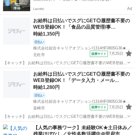
Ad
Lacotto
お給料は日払いでスグにGET◎履歴書不要の
WEB登録OK！「食品の品質管理/事…
時給1,350円
日払い
株式会社綜合キャリアオプション/1314HF0805G36★22-N
7月25日
提携サイト
北杜市
【キャッチ】 お給料は日払いでスグにGET◎履歴書不要のWEB登録
OK！「食品の品質管理/事務」高時給1350円！山梨県北杜市周辺！20
山梨
北杜市
一般事務
お給料は日払いでスグにGET◎履歴書不要の
代～40代のスタッフが多数活躍中★ 【コメント】 製造のお仕事が豊富
WEB登録OK！「データ入力・メール…
★未経験で働いてみ...
時給1,280円
日払い
株式会社綜合キャリアオプション/1314HF0805G36★24-S
7月25日
提携サイト
韮崎市
【キャッチ】 お給料は日払いでスグにGET◎履歴書不要のWEB登録
OK！「データ入力・メール対応」高時給1280円！山梨県韮崎市周辺！
山梨
韮崎市
一般事務
【人気の事務ワーク】未経験OK★土日休み／
20代～40代のスタッフが多数活躍中★ 【コメント】 ＼大手人材派遣
残業ほぼなし／女性多数活躍中＠甲府市…
会社で働きませんか♪...