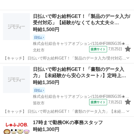
日払いで即お給料GET！「製品のデータ入力/
受付対応」【経験がなくても大丈夫☆…
時給1,500円
日払い
株式会社綜合キャリアオプション/1314HF0805G35★94-S
7月25日
提携サイト
北杜市
【キャッチ】 日払いで即お給料GET！「製品のデータ入力/受付対応」
【経験がなくても大丈夫☆】残業ほぼナシ！憧れの高収入Work！！高
山梨
北杜市
一般事務
日払いで即お給料GET！「書類のデータ入
時給1500円！ 【コメント】 ＼大手人材派遣会社で働きませんか♪／
力」【未経験から安心スタート♪】定時上…
「新しい職場は不...
時給1,350円
日払い
株式会社綜合キャリアオプション/1314HF0805G35★90-N
7月25日
提携サイト
笛吹市
【キャッチ】 日払いで即お給料GET！「書類のデータ入力」【未経験
から安心スタート♪】定時上がりで自分タイム♪女性も活躍中×優しい職
山梨
笛吹市
一般事務
17時まで勤務OKの事務スタッフ
場☆高時給1350円！ 【コメント】 ＼大手人材派遣会社で働きません
時給1,300円
か♪／ 「新しい職場...