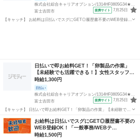
株式会社綜合キャリアオプション/1314HF0805G34★85-N
7月25日
提携サイト
富士吉田市
【キャッチ】 お給料は日払いでスグにGET◎履歴書不要のWEB登録
OK！「卵製品の作業」高時給1300円！寿周辺！20代～40代のスタッ
山梨
富士吉田市
一般事務
フが多数活躍中★ 【コメント】 製造のお仕事をお探しにおススメ♪
「未経験でも出来る...
日払いで即お給料GET！「卵製品の作業」
【未経験でも活躍できる！】女性スタッフ…
時給1,300円
日払い
株式会社綜合キャリアオプション/1314HF0805G34★85-N
7月25日
提携サイト
富士吉田市
【キャッチ】 日払いで即お給料GET！「卵製品の作業」【未経験でも
活躍できる！】女性スタッフさんも活躍中♪残業ほぼナシ！少人数体
山梨
富士吉田市
一般事務
お給料は日払いでスグにGET◎履歴書不要の
制！高時給1300円！ 【コメント】 製造のお仕事をお探しの方必見！
WEB登録OK！「一般事務/WEBテ…
「経験ないけど大丈夫か...
時給1,500円