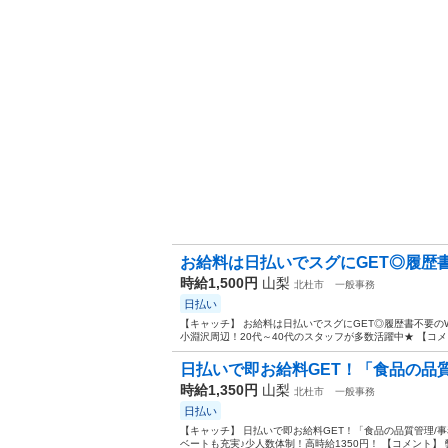
お給料は日払いでスグにGET◎履歴書不
時給1,500円
山梨
北杜市
一般事務
日払い
【キャッチ】 お給料は日払いでスグにGET◎履歴書不要のW
小淵沢周辺！20代～40代のスタッフが多数活躍中★ 【コメン
日払いで即お給料GET！「食品の品質
時給1,350円
山梨
北杜市
一般事務
日払い
【キャッチ】 日払いで即お給料GET！「食品の品質管理
ベートも充実♪少人数体制！高時給1350円！ 【コメント】