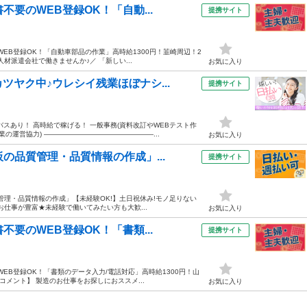
要のWEB登録OK！「自動...
提携サイト
EB登録OK！「自動車部品の作業」高時給1300円！韮崎周辺！2
材派遣会社で働きませんか♪／ 「新しい...
お気に入り
ヤク中♪ウレシイ残業ほぼナシ...
提携サイト
スあり！ 高時給で稼げる！ 一般事務(資料改訂やWEBテスト作
の運営協力) ――――――――――――――――...
お気に入り
の品質管理・品質情報の作成」...
提携サイト
管理・品質情報の作成」【未経験OK!】土日祝休み!モノ足りない
のお仕事が豊富★未経験で働いてみたい方も大歓...
お気に入り
要のWEB登録OK！「書類...
提携サイト
EB登録OK！「書類のデータ入力/電話対応」高時給1300円！山
コメント】 製造のお仕事をお探しにおススメ...
お気に入り