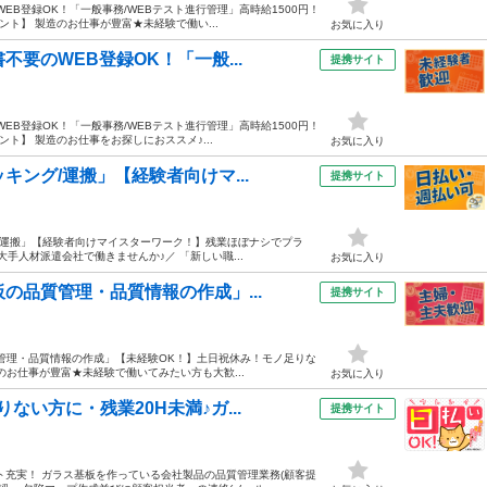
EB登録OK！「一般事務/WEBテスト進行管理」高時給1500円！
ント】 製造のお仕事が豊富★未経験で働い...
お気に入り
要のWEB登録OK！「一般...
提携サイト
EB登録OK！「一般事務/WEBテスト進行管理」高時給1500円！
ト】 製造のお仕事をお探しにおススメ♪...
お気に入り
キング/運搬」【経験者向けマ...
提携サイト
グ/運搬」【経験者向けマイスターワーク！】残業ほぼナシでプラ
大手人材派遣会社で働きませんか♪／ 「新しい職...
お気に入り
の品質管理・品質情報の作成」...
提携サイト
質管理・品質情報の作成」【未経験OK！】土日祝休み！モノ足りな
造のお仕事が豊富★未経験で働いてみたい方も大歓...
お気に入り
い方に・残業20H未満♪ガ...
提携サイト
ト充実！ ガラス基板を作っている会社製品の品質管理業務(顧客提