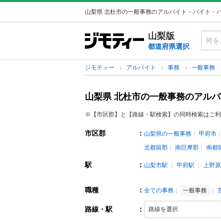
山梨県 北杜市の一般事務のアルバイト・バイト・
山梨版
都道府県選択
ジモティー
アルバイト
事務
一般事務
山梨県 北杜市の一般事務のアル
※【市区郡】と【路線・駅検索】の同時検索はご利
市区郡
：
山梨県の一般事務
甲府市
北都留郡
南巨摩郡
南都
駅
：
山梨市駅
甲府駅
上野原
職種
：
全ての事務
一般事務
路線・駅
：