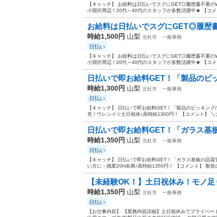
【キャッチ】 お給料は日払いでスグにGET◎履歴書不要のW
小淵沢周辺！20代～40代のスタッフが多数活躍中★ 【コメ
お給料は日払いでスグにGET◎履歴書不
時給1,500円
山梨
北杜市
一般事務
日払い
【キャッチ】 お給料は日払いでスグにGET◎履歴書不要のW
小淵沢周辺！20代～40代のスタッフが多数活躍中★ 【コメン
日払いで即お給料GET！「製品のピッ
時給1,300円
山梨
北杜市
一般事務
日払い
【キャッチ】 日払いで即お給料GET！「製品のピッキン
充！ウレシイ☆土日祝休♪高時給1300円！ 【コメント】 ＼
日払いで即お給料GET！「ガラス基板
時給1,350円
山梨
北杜市
一般事務
日払い
【キャッチ】 日払いで即お給料GET！「ガラス基板の品
い方に・残業20H未満♪高時給1350円！ 【コメント】 製
【未経験OK！】土日祝休み！モノ足りな
時給1,350円
山梨
北杜市
一般事務
日払い
【お仕事内容】 【業務内容詳細】土日祝休みでプライベー