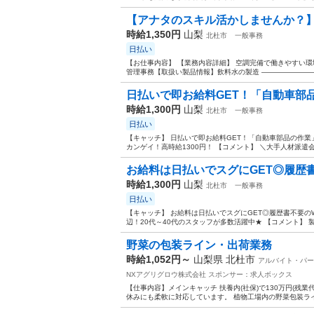
【アナタのスキル活かしませんか？】
時給1,350円
山梨
北杜市
一般事務
日払い
【お仕事内容】 【業務内容詳細】 空調完備で働きやすい環
管理事務【取扱い製品情報】飲料水の製造 ――――――――――
日払いで即お給料GET！「自動車部品
時給1,300円
山梨
北杜市
一般事務
日払い
【キャッチ】 日払いで即お給料GET！「自動車部品の作業」
カンゲイ！高時給1300円！ 【コメント】 ＼大手人材派遣会
お給料は日払いでスグにGET◎履歴書不
時給1,300円
山梨
北杜市
一般事務
日払い
【キャッチ】 お給料は日払いでスグにGET◎履歴書不要の
辺！20代～40代のスタッフが多数活躍中★ 【コメント】 製
野菜の包装ライン・出荷業務
時給1,052円～
山梨県 北杜市
アルバイト・パート
NXアグリグロウ株式会社
スポンサー：求人ボックス
【仕事内容】メインキャッチ 扶養内(社保)で130万円(残業
休みにも柔軟に対応しています。 植物工場内の野菜包装ライ