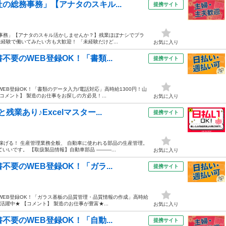
の総務事務」【アナタのスキル...
提携サイト
務事務」【アナタのスキル活かしませんか？】残業ほぼナシでプラ
未経験で働いてみたい方も大歓迎！ 「未経験だけど...
お気に入り
要のWEB登録OK！「書類...
提携サイト
EB登録OK！「書類のデータ入力/電話対応」高時給1300円！山
コメント】 製造のお仕事をお探しの方必見！...
お気に入り
業あり♪Excelマスター...
提携サイト
稼げる！ 生産管理業務全般、 自動車に使われる部品の生産管理。
いです。 【取扱製品情報】自動車部品 ―――...
お気に入り
要のWEB登録OK！「ガラ...
提携サイト
WEB登録OK！「ガラス基板の品質管理・品質情報の作成」高時給
活躍中★ 【コメント】 製造のお仕事が豊富★...
お気に入り
要のWEB登録OK！「自動...
提携サイト