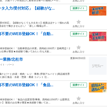
、 欠陥マップ作成並びに顧客担当者への連絡(メール...
お気に入り
タ入力/受付対応」【経験がな...
提携サイト
力/受付対応」【経験がなくても大丈夫☆】残業ほぼナシ！憧れの高
遣会社で働きませんか♪／ 「新しい職場は不...
お気に入り
要のWEB登録OK！「自動...
提携サイト
EB登録OK！「自動車部品の作業」高時給1300円！韮崎周辺！2
お仕事が豊富★未経験で働いてみたい方も大歓...
お気に入り
更新08月02日
ー業務/北杜市
イト・パート
! (パート)水産・精肉・レジ・事務 (早朝アルバイト)商品補充専
)加工食品・水産・惣菜・農産 コメント 仕...
要のWEB登録OK！「食品...
提携サイト
EB登録OK！「食品の品質管理/事務」高時給1350円！山梨県北
ト】 製造のお仕事が豊富★未経験で働いてみ...
お気に入り