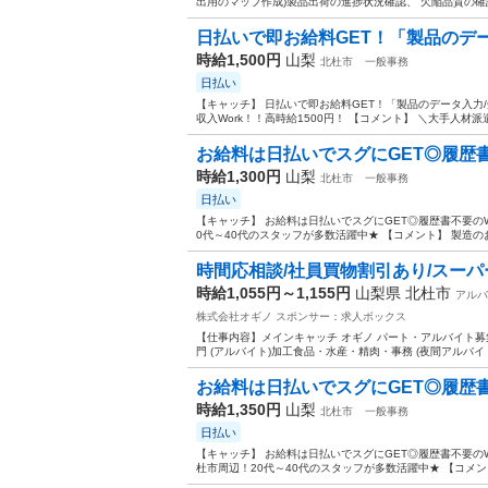
出用のマップ作成)製品出荷の進捗状況確認、 欠陥品質の確認
日払いで即お給料GET！「製品のデー
時給1,500円
山梨
北杜市
一般事務
日払い
【キャッチ】 日払いで即お給料GET！「製品のデータ入
収入Work！！高時給1500円！ 【コメント】 ＼大手人材派
お給料は日払いでスグにGET◎履歴書不
時給1,300円
山梨
北杜市
一般事務
日払い
【キャッチ】 お給料は日払いでスグにGET◎履歴書不要のW
0代～40代のスタッフが多数活躍中★ 【コメント】 製造の
時間応相談/社員買物割引あり/スーパ
時給1,055円～1,155円
山梨県 北杜市
アルバ
株式会社オギノ
スポンサー：求人ボックス
【仕事内容】メインキャッチ オギノ パート・アルバイト募集!
門 (アルバイト)加工食品・水産・精肉・事務 (夜間アルバイト
お給料は日払いでスグにGET◎履歴書不
時給1,350円
山梨
北杜市
一般事務
日払い
【キャッチ】 お給料は日払いでスグにGET◎履歴書不要のW
杜市周辺！20代～40代のスタッフが多数活躍中★ 【コメン