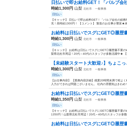
日払いで即お給料GET！「バルブ会社
時給1,300円
山梨
北杜市
一般事務
日払い
【キャッチ】 日払いで即お給料GET！「バルブ会社の総
充！高時給1300円！ 【コメント】 製造のお仕事が豊富★
お給料は日払いでスグにGET◎履歴書不
時給1,300円
山梨
北杜市
一般事務
日払い
【キャッチ】 お給料は日払いでスグにGET◎履歴書不要のW
梨県北杜市周辺！20代～40代のスタッフが多数活躍中★ 【
【未経験スタート大歓迎♪】ちょこっと残
時給1,300円
山梨
北杜市
一般事務
日払い
【お仕事内容】 【業務内容詳細】残業20時間未満で程よく
入力ができれば問題ございません。 社内の雰囲気はきわめてい
お給料は日払いでスグにGET◎履歴書不
時給1,350円
山梨
北杜市
一般事務
日払い
【キャッチ】 お給料は日払いでスグにGET◎履歴書不要の
1350円！山梨県北杜市周辺！20代～40代のスタッフが多数
お給料は日払いでスグにGET◎履歴書不