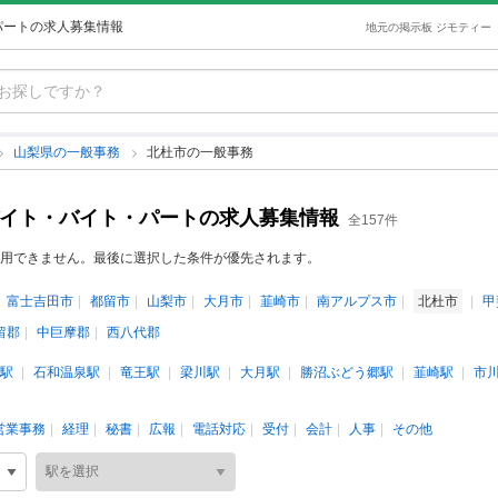
パートの求人募集情報
地元の掲示板 ジモティー
山梨県の一般事務
北杜市の一般事務
バイト・バイト・パートの求人募集情報
全157件
用できません。最後に選択した条件が優先されます。
富士吉田市
都留市
山梨市
大月市
韮崎市
南アルプス市
北杜市
甲
留郡
中巨摩郡
西八代郡
駅
石和温泉駅
竜王駅
梁川駅
大月駅
勝沼ぶどう郷駅
韮崎駅
市
営業事務
経理
秘書
広報
電話対応
受付
会計
人事
その他