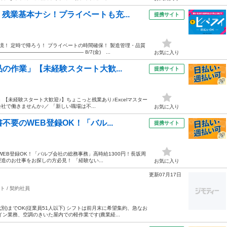
残業基本ナシ！プライベートも充...
提携サイト
境！ 定時で帰ろう！ プライベートの時間確保！ 製造管理・品質
―――――――――――――― 8/7(金) ...
お気に入り
の作業」【未経験スタート大歓...
提携サイト
【未経験スタート大歓迎♪】ちょこっと残業あり♪Excelマスター
社で働きませんか♪／ 「新しい職場は不...
お気に入り
要のWEB登録OK！「バル...
提携サイト
WEB登録OK！「バルブ会社の総務事務」高時給1300円！長坂周
造のお仕事をお探しの方必見！ 「経験ない...
お気に入り
更新07月17日
 / 契約社員
代別)までOK(従業員51人以下) シフトは前月末に希望集約、急なお
ン業務、空調のきいた屋内での軽作業です(農業経...