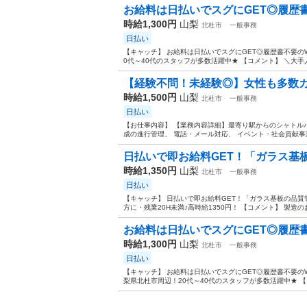
お給料は日払いでスグにGET◎履歴書不
時給1,300円
山梨
北杜市
一般事務
日払い
【キャッチ】 お給料は日払いでスグにGET◎履歴書不要のW
0代～40代のスタッフが多数活躍中★ 【コメント】 ＼大手人
【経験不問！未経験◎】女性も多数カツ
時給1,500円
山梨
北杜市
一般事務
日払い
【お仕事内容】 【業務内容詳細】最寄り駅からのシャトルバ
成の進行管理、 電話・メール対応、 イベント・社会貢献事業
日払いで即お給料GET！「ガラス基板
時給1,350円
山梨
北杜市
一般事務
日払い
【キャッチ】 日払いで即お給料GET！「ガラス基板の品質
方に・残業20H未満♪高時給1350円！ 【コメント】 製造
お給料は日払いでスグにGET◎履歴書不
時給1,300円
山梨
北杜市
一般事務
日払い
【キャッチ】 お給料は日払いでスグにGET◎履歴書不要のW
梨県北杜市周辺！20代～40代のスタッフが多数活躍中★ 【