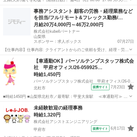
木/金 などから選べます [勤務地・最寄駅]： 山梨県甲府市丸の内2丁目
山梨
甲府市
経理
事務アシスタント 顧客の労務・経理業務など
21-1 株式会社クア・アンド・ホテル 甲府駅徒歩10分...
を担当/フルリモート&フレックス勤務/…
月給20万4,000円～46万2,000円
株式会社kubellパートナー
山梨県
スポンサー：求人ボックス
07月27日
【仕事内容】仕事内容: クライアントからのご依頼を受け、経理・労務
などの事務業務をお任せします。ミーティングや全体チャットなど、
アルバイト・パート / 契約社員
【車通勤OK】パーソルテンプスタッフ株式会
いつでも先輩に相談できるので安心です。 仕事の流れ 担当案件の決定
社 甲府オフィス/26-059925…
システムや社内チャットを通して、案...
時給1,450円
パーソルテンプスタッフ株式会社 甲府オフィス/26-0599256
7月23日
提携サイト
北杜市
■時給1450円 ■山梨県北杜市／最寄駅：甲斐大泉駅 ≪車通勤可≫ ■
派遣社員 ■土日祝休み、車通勤OK、社会保険あり ■9月開始♪入力多め
山梨
北杜市
経理
未経験歓迎の経理事務
大手メーカーの経理アシスント☆彡甲斐大泉駅 ◆社会保険完備 ◆有給
時給1,320円
休暇制度 ...
株式会社アシストエンジニアリング
6月17日
提携サイト
甲府市