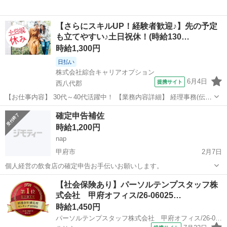
【さらにスキルUP！経験者歓迎♪】先の予定
も立てやすい♪土日祝休！(時給130…
時給1,300円
日払い
株式会社綜合キャリアオプション
6月4日
提携サイト
西八代郡
【お仕事内容】 30代～40代活躍中！ 【業務内容詳細】 経理事務(伝票
起票、 会計システムへの入力、 小口現金管理、 月次損益、 電話対
山梨
西八代郡
経理
確定申告補佐
応、 SAP(サップ)使用)【取扱製品情報】 【職種名】 経理事務 【勤
時給1,200円
務...
nap
甲府市
2月7日
個人経営の飲食店の確定申告お手伝いお願いします。
山梨
甲府市
経理
業務
【社会保険あり】パーソルテンプスタッフ株
式会社 甲府オフィス/26-06025…
時給1,450円
パーソルテンプスタッフ株式会社 甲府オフィス/26-0602508