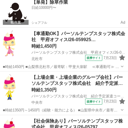
【単発】除草作業
業のグループ会社、車通勤OK、社会保険あり ■経理でキャリアUP目
日給10000円〜
指す方に★メーカ...
Ad
シェアフル
【車通勤OK】パーソルテンプスタッフ株式会
社 甲府オフィス/26-059925…
時給1,450円
パーソルテンプスタッフ株式会社 甲府オフィス/26-0599256
7月23日
提携サイト
北杜市
■時給1450円 ■山梨県北杜市／最寄駅：甲斐大泉駅 ≪車通勤可≫ ■
派遣社員 ■土日祝休み、車通勤OK、社会保険あり ■9月開始♪入力多め
山梨
北杜市
経理
【上場企業・上場企業のグループ会社】パー
大手メーカーの経理アシスント☆彡甲斐大泉駅 ◆社会保険完備 ◆有給
ソルテンプスタッフ株式会社 紹介予定派…
休暇制度 ...
時給1,350円
パーソルテンプスタッフ株式会社 紹介予定派遣コーディネートセンター二課/26-0615644
7月23日
提携サイト
中央市
■時給1350円～1450円（経験・能力による） ■山梨県中央市／最寄
駅：小井川駅 ■紹介予定派遣 ■未経験歓迎、土日祝休み、上場企業・
山梨
中央市
経理
【社会保険あり】パーソルテンプスタッフ株
上場企業のグループ会社、社会保険あり ■［年収332万～］［賞与4.1
式会社 甲府オフィス/26-05797…
ヶ月分］＼安定／経...