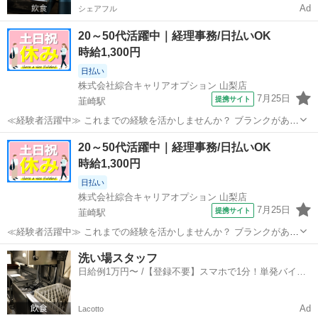
Ad
シェアフル
20～50代活躍中｜経理事務/日払いOK
時給1,300円
日払い
株式会社綜合キャリアオプション 山梨店
7月25日
提携サイト
韮崎駅
≪経験者活躍中≫ これまでの経験を活かしませんか？ ブランクがあっ
ても大丈夫♪ 経験はちょっとだけ…という方もOK！ ≪稼ぎたい人向け
山梨
韮崎市
韮崎駅
経理
20～50代活躍中｜経理事務/日払いOK
≫ 高収入を希望される方にオススメ。 残業は月20時間以上あります♪
時給1,300円
≪完全週休二日制≫ ...
日払い
株式会社綜合キャリアオプション 山梨店
7月25日
提携サイト
韮崎駅
≪経験者活躍中≫ これまでの経験を活かしませんか？ ブランクがあっ
ても大丈夫♪ 経験はちょっとだけ…という方もOK！ ≪稼ぎたい人向け
山梨
韮崎市
韮崎駅
経理
洗い場スタッフ
≫ 高収入を希望される方にオススメ。 残業は月20時間以上あります♪
日給例1万円〜 /【登録不要】スマホで1分！単発バイト
≪完全週休二日制≫ ...
一括検索✨
Ad
Lacotto