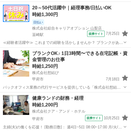
20～50代活躍中｜経理事務/日払いOK
時給1,300円
日払い
株式会社綜合キャリアオプション 山梨店
7月25日
提携サイト
韮崎駅
≪経験者活躍中≫ これまでの経験を活かしませんか？ ブランクがあっ
ても大丈夫♪ 経験はちょっとだけ…という方もOK！ ≪稼ぎたい人向け
山梨
韮崎市
韮崎駅
経理
ブランクOK♪ 1日3時間〜できる在宅記帳・資
≫ 高収入を希望される方にオススメ。 残業は月20時間以上あります♪
金管理のお仕事
≪完全週休二日制≫ ...
時給1,250円
株式会社想結び
甲府市
7月18日
バックオフィス業務の代行サービスを提供している「株式会社想結び
(おむすび)」です。 当社クライアント企業の財務に関する業務をサポ
山梨
甲府市
経理
リモート
健康ランドの財務・経理
ートしていただける方を募集します☆ 税理士資格をお持ちの方限定で
時給1,200円
す！ ＝＝＝＝＝＝...
株式会社クア・アンド・ホテル
10月25日
提携サイト
甲府市
主婦(夫)の働くを応援！ [勤務日数]： 週4日~5日 08:00~17:00 月/火/水/