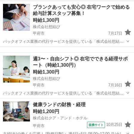
木/金 などから選べます [勤務地・最寄駅]： 山梨県甲府市丸の内2丁目
山梨
甲府市
経理
ブランクあっても安心◎ 在宅ワークで始める
21-1 株式会社クア・アンド・ホテル 甲府駅徒歩10分...
給与計算スタッフ募集！
時給1,300円
株式会社想結び
甲府市
7月17日
バックオフィス業務の代行サービスを提供している「株式会社想結び
(おむすび)」です。 当社クライアント企業の給与計算業務をサポート
山梨
甲府市
経理
給与計算
していただける、経理メンバーを募集します☆ 経理担当者として、給
週3〜・自由シフト◎ 在宅でできる経理サポ
与計算を行っていた実務経...
ート（時給1,300円）
時給1,300円
株式会社想結び
甲府市
7月16日
バックオフィス業務の代行サービスを提供している「株式会社想結び
(おむすび)」です。 当社クライアント企業の経理業務をサポートして
山梨
甲府市
経理
リモート
健康ランドの財務・経理
いただける、経理メンバーを募集します☆ 単純な仕訳入力だけではな
時給1,200円
く、会計処理全体を理解し...
株式会社クア・アンド・ホテル
10月25日
提携サイト
甲府市
主婦(夫)の働くを応援！ [勤務日数]： 週4日~5日 08:00~17:00 月/火/水/