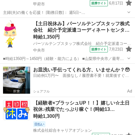
6月17日
提携サイト
甲府市
主婦(夫)の働くを応援！ [勤務日数]： 週5日~
08:30~17:30/09:00~17:00/09:00~16:00 [勤務地・最寄駅]： 山梨県甲府
山梨
甲府市
経理
【土日祝休み】パーソルテンプスタッフ株式
市池田 株式会社アシストエンジニアリング（派遣元） [職種...
会社 紹介予定派遣コーディネートセンタ…
時給1,350円
パーソルテンプスタッフ株式会社 紹介予定派遣コーディネートセンター二課/26-0601692
7月23日
提携サイト
中央市
■時給1350円～1450円（経験・能力による） ■山梨県中央市／最寄
駅：小井川駅 ■紹介予定派遣 ■未経験歓迎、土日祝休み、上場企業・
山梨
中央市
経理
お皿洗い手伝ってくれる方、いませんか？🥹
上場企業のグループ会社、社会保険あり ■［年収332万～］［賞与4.1
日給例1万円〜 面接なし / 履歴書不要！就業後すぐに
ヶ月分］＼安定／経...
お給料がもらえる✨
Ad
シェアフル
【経験者×ブラッシュUP！！】嬉しい☆土日
祝休♪残業でたっぷり稼ぐ！(時給13…
時給1,300円
日払い
株式会社綜合キャリアオプション