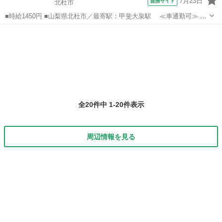
7月23日
提携サイト
北杜市
■時給1450円 ■山梨県北杜市／最寄駅：甲斐大泉駅 ≪車通勤可≫ ■
派遣社員 ■土日祝休み、車通勤OK、社会保険あり ■《時間相談OK♪》
山梨
北杜市
経理
大手メーカー○甲斐大泉駅◎あんしん長期◇ ◆社会保険完備 ◆有給休
暇制度 ◆...
全20件中 1-20件表示
周辺情報を見る