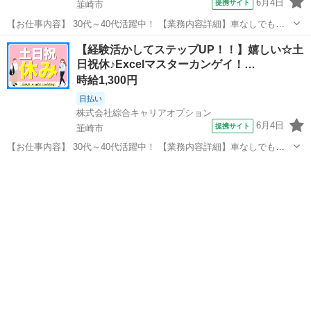
6月4日
提携サイト
韮崎市
【お仕事内容】 30代～40代活躍中！ 【業務内容詳細】車なしでも通
勤ラクラク！ ※駅からの送迎バスあり！ 土日祝休みでプライベート充
山梨
韮崎市
経理
【経験活かしてステップUP！！】嬉しい☆土
実！ アシスタント一般業務庶務・出張旅費・伝票処理・問合せ対応・
日祝休♪Excelマスターカンゲイ！…
事務管理等 【職種...
時給1,300円
日払い
株式会社綜合キャリアオプション
6月4日
提携サイト
韮崎市
【お仕事内容】 30代～40代活躍中！ 【業務内容詳細】車なしでも通
勤ラクラク！ ※駅からの送迎バスあり！ 土日祝休みでプライベート充
山梨
韮崎市
経理
実！ 社内ツールで申請される仕分けの一次受付部内で起案する会計仕
分け計上経理関連書類の...