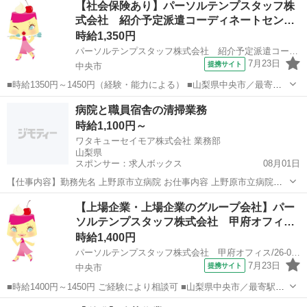
【社会保険あり】パーソルテンプスタッフ株
大手メーカー○甲斐大泉駅◎あんしん長期◇ ◆社会保険完備 ◆有給休
式会社 紹介予定派遣コーディネートセン…
暇制度 ◆...
時給1,350円
パーソルテンプスタッフ株式会社 紹介予定派遣コーディネートセンター二課/26-0602871
7月23日
提携サイト
中央市
■時給1350円～1450円（経験・能力による） ■山梨県中央市／最寄
駅：小井川駅 ■紹介予定派遣 ■未経験歓迎、土日祝休み、上場企業・
山梨
中央市
経理
病院と職員宿舎の清掃業務
上場企業のグループ会社、社会保険あり ■［年収332万～］賞与4.1ヶ
時給1,100円～
月分☆マイカー通勤...
ワタキューセイモア株式会社 業務部
山梨県
スポンサー：求人ボックス
08月01日
【仕事内容】勤務先名 上野原市立病院 お仕事内容 上野原市立病院附
属の診療所と職員宿舎での清掃業務 診察室・事務室・病室・外来ホー
アルバイト・パート
【上場企業・上場企業のグループ会社】パー
ル・職員宿舎等の清掃と、ゴミやリネンの回収をお願いします。 まず
ソルテンプスタッフ株式会社 甲府オフィ…
は上野原市立病院に出勤し、清掃資材等...
時給1,400円
パーソルテンプスタッフ株式会社 甲府オフィス/26-0608336
7月23日
提携サイト
中央市
■時給1400円～1450円 ご経験により相談可 ■山梨県中央市／最寄駅：
小井川駅 ≪車通勤可≫ ■派遣社員 ■土日祝休み、上場企業・上場企
山梨
中央市
経理