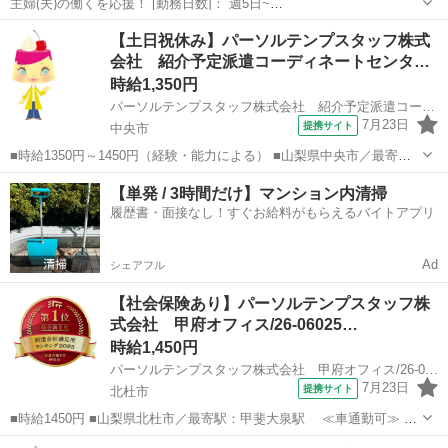
主婦(夫)の働くを応援！ [勤務日数]： 週5日~
08:30~17:30/09:00~17:00/09:00~16:00 [勤務地・最寄駅]： 山梨県甲府
山梨
甲府市
経理
【土日祝休み】パーソルテンプスタッフ株式
市池田 株式会社アシストエンジニアリング（派遣元） [職種...
会社 紹介予定派遣コーディネートセンタ…
時給1,350円
パーソルテンプスタッフ株式会社 紹介予定派遣コーディネートセンター二課/26-0601692
7月23日
提携サイト
中央市
■時給1350円～1450円（経験・能力による） ■山梨県中央市／最寄
駅：小井川駅 ■紹介予定派遣 ■未経験歓迎、土日祝休み、上場企業・
山梨
中央市
経理
【単発 / 3時間だけ】マンション内清掃
上場企業のグループ会社、社会保険あり ■［年収332万～］［賞与4.1
履歴書・面接なし！すぐお給料がもらえるバイトアプリ
ヶ月分］＼安定／経...
Ad
シェアフル
【社会保険あり】パーソルテンプスタッフ株
式会社 甲府オフィス/26-06025…
時給1,450円
パーソルテンプスタッフ株式会社 甲府オフィス/26-0602508
7月23日
提携サイト
北杜市
■時給1450円 ■山梨県北杜市／最寄駅：甲斐大泉駅 ≪車通勤可≫ ■
派遣社員 ■土日祝休み、車通勤OK、社会保険あり ■《時間相談OK♪》
山梨
北杜市
経理