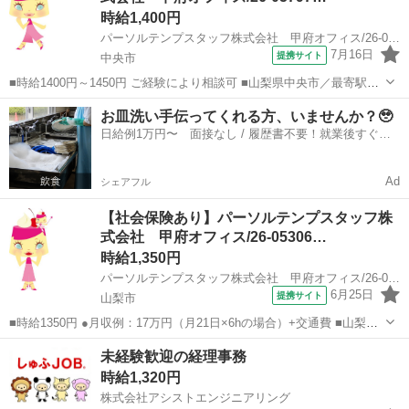
時給1,400円
パーソルテンプスタッフ株式会社 甲府オフィス/26-0579711
7月16日
提携サイト
中央市
■時給1400円～1450円 ご経験により相談可 ■山梨県中央市／最寄駅：
小井川駅 ≪車通勤可≫ ■派遣社員 ■土日祝休み、上場企業・上場企
山梨
中央市
経理
お皿洗い手伝ってくれる方、いませんか？🥹
業のグループ会社、車通勤OK、社会保険あり ■月給22万円～★経験活
日給例1万円〜 面接なし / 履歴書不要！就業後すぐに
かしてキャリア...
お給料がもらえる✨
Ad
シェアフル
【社会保険あり】パーソルテンプスタッフ株
式会社 甲府オフィス/26-05306…
時給1,350円
パーソルテンプスタッフ株式会社 甲府オフィス/26-0530612
6月25日
提携サイト
山梨市
■時給1350円 ●月収例：17万円（月21日×6hの場合）+交通費 ■山梨県
山梨市／最寄駅：山梨市駅、春日居町駅 ≪車通勤可≫ ■派遣社員 ■
山梨
山梨市
経理
未経験歓迎の経理事務
未経験歓迎、土日祝休み、上場企業・上場企業のグループ会社、車通
時給1,320円
勤OK、社会保...
株式会社アシストエンジニアリング