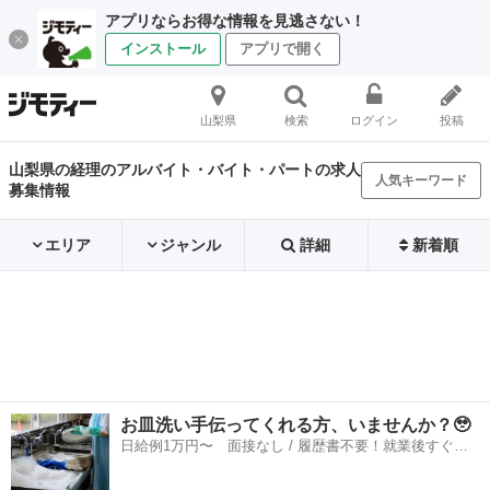
アプリならお得な情報を見逃さない！
インストール
アプリで開く
山梨県
検索
ログイン
投稿
山梨県の経理のアルバイト・バイト・パートの求人
人気キーワード
募集情報
エリア
ジャンル
詳細
新着順
お皿洗い手伝ってくれる方、いませんか？🥹
日給例1万円〜 面接なし / 履歴書不要！就業後すぐに
お給料がもらえる✨