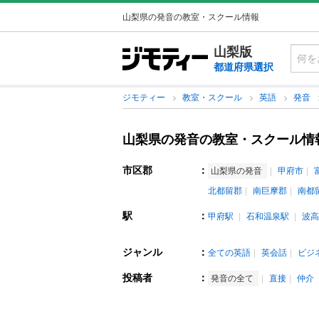
山梨県の発音の教室・スクール情報
山梨版
都道府県選択
ジモティー
教室・スクール
英語
発音
山梨県の発音の教室・スクール情
市区郡
：
山梨県の発音
甲府市
北都留郡
南巨摩郡
南都
駅
：
甲府駅
石和温泉駅
波高
ジャンル
：
全ての英語
英会話
ビジ
投稿者
：
発音の全て
直接
仲介