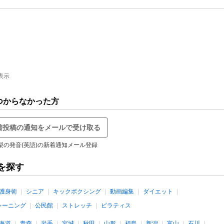
表示
つからなかった方
着投稿の通知をメールで受け取る
梨の発音(英語)の新着通知メール登録
を探す
護身術
シニア
キックボクシング
動画編集
ダイエット
レーニング
公民館
ストレッチ
ピラティス
海道
青森
岩手
宮城
秋田
山形
福島
新潟
富山
石川