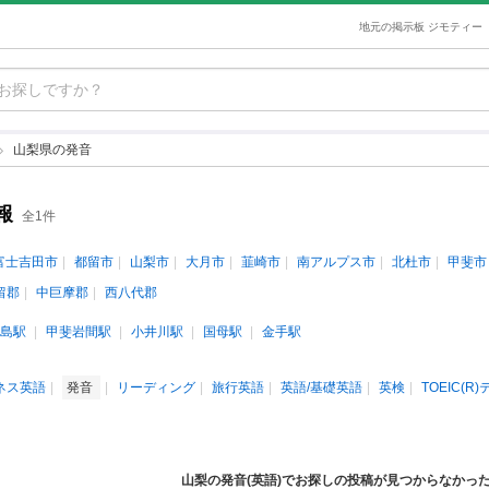
地元の掲示板 ジモティー
山梨県の発音
報
全1件
富士吉田市
都留市
山梨市
大月市
韮崎市
南アルプス市
北杜市
甲斐市
留郡
中巨摩郡
西八代郡
島駅
甲斐岩間駅
小井川駅
国母駅
金手駅
ネス英語
発音
リーディング
旅行英語
英語/基礎英語
英検
TOEIC(R
山梨の発音(英語)でお探しの投稿が見つからなかっ