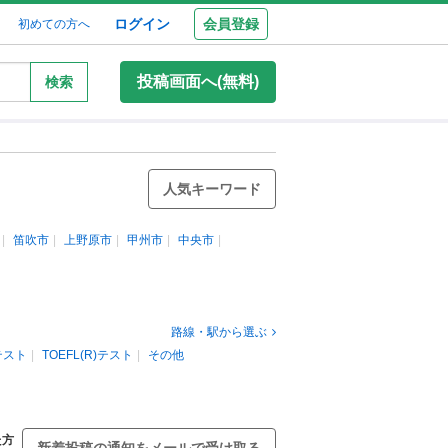
ログイン
会員登録
初めての方へ
投稿画面へ(無料)
検索
人気キーワード
笛吹市
上野原市
甲州市
中央市
路線・駅から選ぶ
)テスト
TOEFL(R)テスト
その他
た方
新着投稿の通知をメールで受け取る