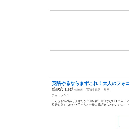
英語やるならまずこれ！大人のフォ
笛吹市
山梨
笛吹市
石和温泉駅
発音
フォニックス
こんなお悩みありませんか？ ●発音に自信がない ●リスニ
発音を良くしたい ●子どもと一緒に英語楽しみたいのに… ●英